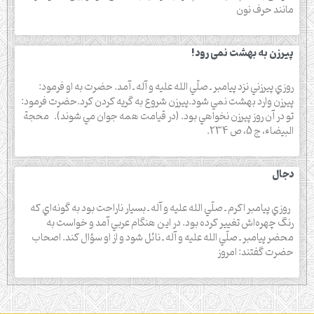
مانند حرف نون
پیرزن به بهشت نمی رود!
روزي پيرزني نزد پيامبر ـ صلّي الله عليه و آله ـ آمد. حضرت به او فرمود:
پيرزن وارد بهشت نمي‌ شود.پيرزن شروع به گريه كردن كرد.حضرت فرمود:
تو در آن روز پيرزن نخواهي بود. (در قيامت همه جوان مي‌ شوند). محجة
البيضاء، ج 5، ص 234.
دجال
روزي پيامبر اكرم ـ صلّي الله عليه و آله ـ بسيار ناراحت بود به گونه‌اي كه
رنگ چهره‌اش تغيير كرده بود. در اين هنگام عربي آمد و خواست به
محضر پيامبر ـ صلّي الله عليه و آله ـ نائل شود و از او سؤال كند. اصحاب
حضرت گفتند: امروز