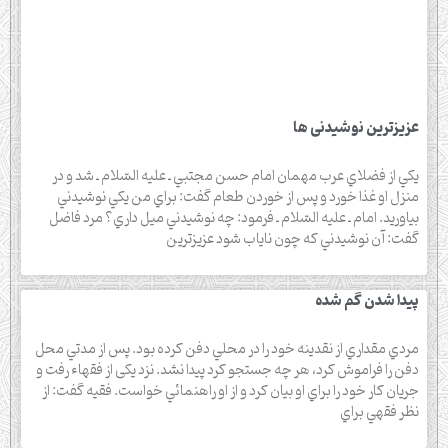
عزیزترین نوشیدنی ها
يكي از فضلاي عرب مهمان امام حسن مجتبي ـ عليه السّلام ـ شد و در
منزل او غذا خورد و پس از خوردن طعام گفت: براي من يكي نوشيدني
بياوريد. امام ـ عليه السّلام ـ فرمود: چه نوشيدني ميل داري؟ مرد فاضل
گفت: آن نوشيدني كه چون ناياب شود عزيزترين
پيدا شدن گم شده
مردي مقداري از نقدينه خود را در محلي دفن كرده بود. پس از مدتي محل
دفن را فراموش كرد، هر چه جستجو كرد پيدا نشد. نزد یکی از فقهاء رفت و
جريان كار خود را براي او بيان كرد و از او راهنمائي خواست. فقیه گفت: از
نظر فقهي براي