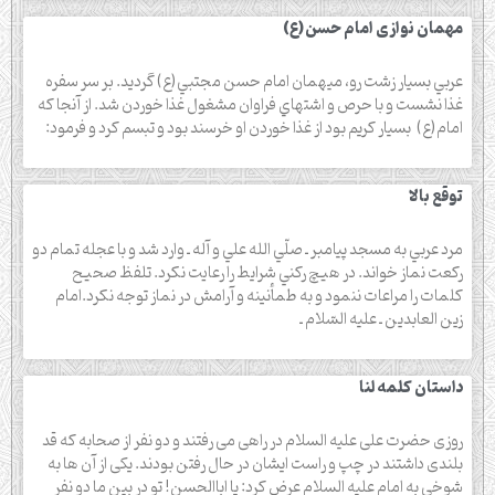
مهمان نوازی امام حسن(ع)
عربي بسيار زشت‌ رو، ميهمان امام حسن مجتبي(ع) گرديد. بر سر سفره
غذا نشست و با حرص و اشتهاي فراوان مشغول غذا خوردن شد. از آنجا كه
امام(ع) بسيار كريم بود از غذا خوردن او خرسند بود و تبسم كرد و فرمود:
توقع بالا
مرد عربي به مسجد پيامبر ـ صلّي الله علي و آله ـ وارد شد و با عجله تمام دو
ركعت نماز خواند. در هيچ ركني شرايط را رعايت نكرد. تلفظ صحيح
كلمات را مراعات ننمود و به طمأنينه و آرامش در نماز توجه نكرد.امام
زين العابدين ـ عليه السّلام ـ
داستان کلمه لنا
روزی حضرت علی علیه السلام در راهی می رفتند و دو نفر از صحابه که قد
بلندی داشتند در چپ و راست ایشان در حال رفتن بودند. یکی از آن ها به
شوخی به امام علیه السلام عرض کرد: یا اباالحسن! تو در بین ما دو نفر