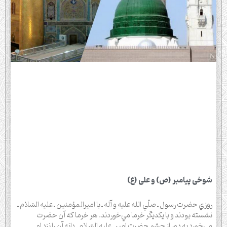
شوخی پیامبر (ص) و علی (ع)
روزي حضرت رسول ـ صلّي الله عليه و آله ـ با اميرالمؤمنين ـ عليه السّلام ـ
نشسته بودند و با يكديگر خرما مي‌خوردند. هر خرما كه آن حضرت
مي‌خورد به دور از چشم حضرت امير ـ عليه السّلام ـ دانه آن را نزد او