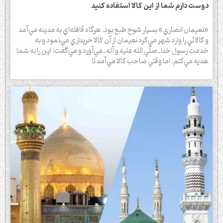
دوست دارم شما از این کالا استفاده کنید
«نعيمان انصاري» بسيار شوخ طبع بود. هرگاه قافله‌اي به مدينه مي‌آمد
و كالائي را وارد شهر مي‌كرد نعيمان از آن كالا خريداري مي‌نمود و به
خدمت رسول خدا ـ صلّي الله عليه و آله ـ مي‌آورد و مي‌گفت: اين را به شما
هديه مي‌كنم. اما وقتي صاحب كالا مي‌آمد تا