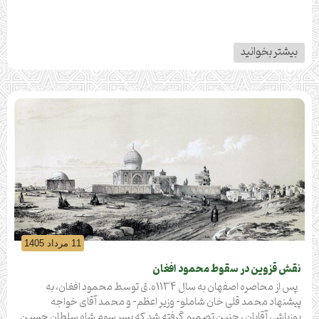
بیشتر بخوانید
11 مرداد 1405
نقش قزوین در سقوط محمود افغان
پس از محاصره اصفهان به سال 1134ه.ق توسط محمود افغان، به
پیشنهاد محمد قلی خان شاملو- وزیر اعظم- و محمد آقای خواجه
یوزباشی آقایان ، چنین تصمیم گرفته شد که پسر سوم شاه سلطان حسین