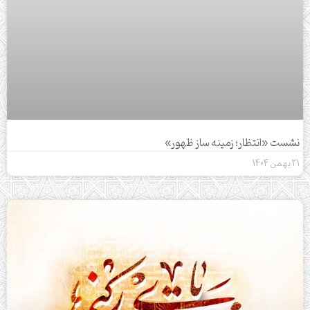
نشست «انتظار؛ زمینه ساز ظهور»
21 بهمن 1404