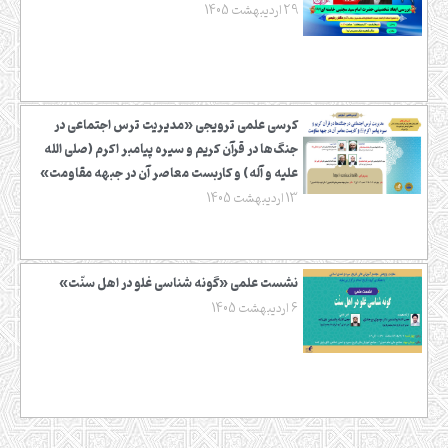
29 اردیبهشت 1405
کرسی علمی ترویجی «مدیریت ترس اجتماعی در
جنگ‌ها در قرآن کریم و سیره پیامبر اکرم (صلی الله
علیه و آله) و کاربست معاصر آن در جبهه مقاومت»
13 اردیبهشت 1405
نشست علمی «گونه شناسی غلو در اهل سنّت»
6 اردیبهشت 1405