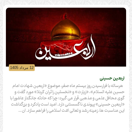
12 مرداد 1405
اربعین حسینی
هرساله با فرارسیدن روز بیستم ماه صفر، موضوع «اربعین شهادت امام
حسین علیه السلام»، «زیارت» و «نخستین زائران کربلا» مورد گفت و
گوی محافل علمی و مذهبی قرار می گیرد؛ چرا که حادثه جانگداز عاشورا با
«اربعین حسینی» پیوندی ناگسستنی دارد. امید است یادکرد و بزرگداشت
این مناسبت ها، زمینه رشد و تعالی امّت اسلامی را فراهم سازد. ان…