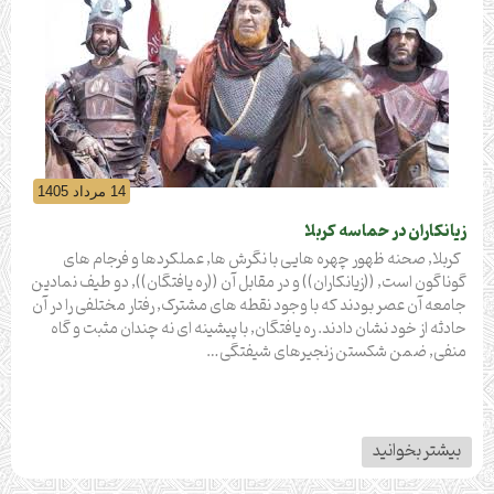
14 مرداد 1405
زیانکاران در حماسه کربلا
کربلا, صحنه ظهور چهره هایى با نگرش ها, عملکردها و فرجام هاى
گوناگون است, ((زیانکاران)) و در مقابل آن ((ره یافتگان)), دو طیف نمادین
جامعه آن عصر بودند که با وجود نقطه هاى مشترک, رفتار مختلفى را در آن
حادثه از خود نشان دادند. ره یافتگان, با پیشینه اى نه چندان مثبت و گاه
منفى, ضمن شکستن زنجیرهاى شیفتگى…
بیشتر بخوانید