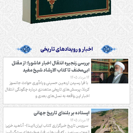
اخبار و رویدادهای تاریخی
بررسی زنجیره انتقال اخبار عاشورا؛ از مقتل
ابی‌مخنف تا کتاب الارشاد شیخ مفید
14 مرداد 1405
با فرا رسیدن اربعین حسینی و یادآوری حوادث جانسوز
کربلا، پرسش‌های تاریخی متعددی درباره چگونگی انتقال
اخبار این واقعه به نسل‌های بعدی و
ایستاده بر بلندای تاریخ جهانی
14 مرداد 1405
سرویس تاریخ خبرگزاری کتاب ایران(ایبنا)- آناهید خزیر:
الموت، سرزمینی که قرن‌ها بر فراز صخره‌های سترگ البرز