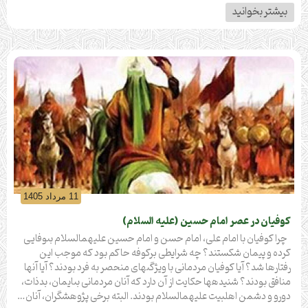
بیشتر بخوانید
11 مرداد 1405
کوفیان در عصر امام حسین (علیه ‏السلام)
چرا کوفیان با امام على، امام حسن و امام حسین علیهم‏السلام بى‏وفایى
کرده و پیمان شکستند؟ چه شرایطى برکوفه حاکم بود که موجب این
رفتارها شد؟ آیا کوفیان مردمانى با ویژگى‏هاى منحصر به فرد بودند؟ آیا آن‏ها
منافق بودند؟ شنیده‏ها حکایت از آن دارد که آنان مردمانى بى‏ایمان، بدذات،
دورو و دشمن اهل‏بیت علیهم‏السلام بودند. البته برخى پژوهشگران، آنان…