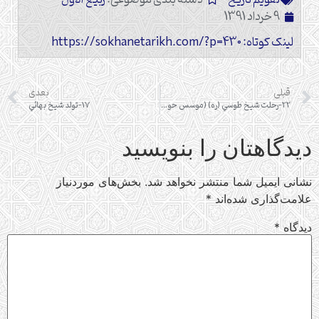
تقویم تاریخ
دسته بندی موضوعی:
ربیع الاول
9 خرداد 1391
لینک کوتاه: https://sokhanetarikh.com/?p=430
قبلی
بعدی
22-رحلت شيخ طوسي (ره) (موسس حوزة علمية نجف)
17-تولد شيخ بهائي
دیدگاهتان را بنویسید
نشانی ایمیل شما منتشر نخواهد شد.
بخش‌های موردنیاز
علامت‌گذاری شده‌اند
*
دیدگاه
*