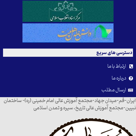
دسترسی های سریع
ارتباط با ما
درباره ما
ارسال مطلب
ایران-قم-میدان جهاد-مجتمع آموزش عالی امام خمینی (ره)- ساختمان
نبیین-مجتمع آموزش عالی تاریخ، سیره و تمدن اسلامی