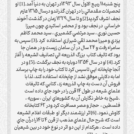
پنج شنبه11 ربيع الاول سال 1293در تهران به دنيا آمد.
او
[1]
تحصيلات مقدماتي را در تهران گذراندو درسال 1315 عازم
نجف اشرف گرديد
و تا سال 1329 زمان در گذشت آخوند
[2]
خراساني
در نجف بود و از محضر اساتيدي چون ميرزا
حسين نوري ، سيد مرتضي كشميري ، سيد محمد كاظم
يزدي و ميرزا محمد تقي شيرازي استفاده
كرد ،
سپس به
[3]
سامراء رفت و 24 سال در آن سامان زيست و در همان جا
بود كه تاليف كتاب
بزرگ الذريعه الي تصانيف الشيعه را آغاز
كرد.
او در سال 1354 دوباره به نجف برگشت ،
و در
[5]
[4]
آنجا چاپخانه ايي تاسيس كرد تا كتاب خود را به چاپ برساند
اما به دلايلي موفق نشد از چاپخانه استفاده كند، لذا با
فروش آن دست به چاپ الذريعه زد، كتابي كه تاليفات
علماي شيعه در طول 14 قرن را در خود جاي داده است
.شيخ به خاطر نگارش آن به كشورهاي ايران ، سوريه ،
فلسطين ،
حجاز و مصر مسافرت كرد ودر 62 كتابخانه
كاوش نمود.
اثر ارزشمند ديگر او
طبقات اعلام الشيعه
[6]
است كه شرح حال علماي مذهب از قرن 4 تا 14را درآن جاي
داده است ، هركدام از اين دو اثر در نوع خود در بين شيعيان