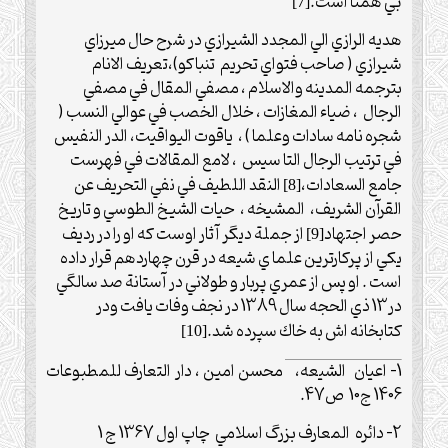
بي همتا است.
[7]
هديه الرازي الي المجدد الشيرازي در شرح حال ميرزاي
شيرازي ( صاحب فتواي تحريم
تنباكو)،تعريف الانام
بترجمه المدينه والاسلام ، مصفي المقال في مصفي
الرجال
، ضياء المغازات ، خلال الخصب في عوالي النسب (
شجره نامه سادات وعلما ) ،
ياقوت اليواقيت، الدر النفيس
في ترتيب الرجال التا سيس
، لامع المقالات في فهرست
جامع السعادات،
النقد اللطيف في نفي التحريف عن
[8]
القرآن الشريف،
المشيخه ،
حيات الشيخ الطوسي و تاريخ
حصر اجتهاد
از جملة ديگر آثار اوست كه او را در رديف
[9]
يكي از پركارترين علما ي شيعه در قرن چهاردهم قرار داده
است . او پس از عمري پربار و طولاني در آستانة صد سالگي
در13 ذي الحجه سال 1389 در نجف وفات يافت ودر
كتابخانه اش به خاك سپرده شد.
[10]
1- اعيان
الشيعه، محسن امين ، دار التعارف للمطبوعات
1406 ج10 ص47.
2- دائره المعارف بزرگ اسلامي چاپ اول 1367 ج 1