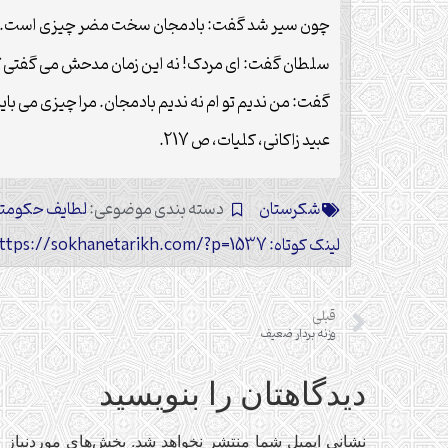
چون سیر شد گفت: بادمجان سخت مضر چیزی است. ندیم
سلطان گفت: ای مردک! نه این زمان مدحش می گفتی؟
گفت: من ندیم تو ام نه ندیم بادمجان. مرا چیزی می باید 
عبید زاکانی، کلیات، ص 217.
شکرستان
دسته بندی موضوعی:
لطایف حکومتد
لینک کوتاه: https://sokhanetarikh.com/?p=1537
قبلی
وزنه بردار ضعيف
دیدگاهتان را بنویسید
نشانی ایمیل شما منتشر نخواهد شد.
بخش‌های موردنیاز ع