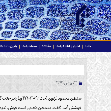
خانه
اخبار و اطلاعیه ها
مقالات
مصاحبه ها
پایان نامه ها
3 بهمن 1391
سلطان محمود غزنوی (حک: 389-421 ق) را در حالت گرسنگی بادمجان بورانی پیش آوردند.
خوشش آمد. گفت: بادمجان طعامی است خوش. ندیمی