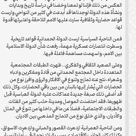
العكس من ذلك فإننا لو تمعنا وخضنا في دراسة تاريخ وبدايات
ونشأة هذه الدولة لوجدناها قد أبدعت في كثير من النواحي وارست
قواعد حضارية وثقافية سارت عليها الامم اللاحقة واعتبرتها قدوة
لها.
فمن الناحية السياسية ارست الدولة الحمدانية قواعد تاريخية
وسطرت انتصارات عسكرية مهمة، رفعت شأن الدولة الاسلامية
بين الامم، واسهمت مساهمة فاعلة فيها.
وعلى الصعيد الثقافي والفكري.. ظهرت الطبقات المجتمعية
المتعددة داخل المجتمع الحمداني من قادة ومفكرين وادباء
وشعراء، نتج عنه تمازج وتنوع في الافكار والرؤى وافرز نوع من
الحضارات التي يُشار إليها بالبنان من بين باقي الحضارات، وكل ذلك
قد أضفى ذلك صبغة جديدة عما كانت عليه الدولة العباسية قبل
ظهورها، فقد احتضنت الموصل ومدينة حلب كثير من الفئات
والطبقات الاجتماعية، فضلاً عن ما في داخلها من تنوعً في الملل
والأديان، والذي خلق نوع من التمازج المذهبي بين الاديان.
ومن الناحية العمرانية ازدهرت القصور والمباني وازدهرت الاسواق،
وكذلك كان الجانب الاقتصادي يسير بالبلاد نحو الرقي، أما بالنسبة