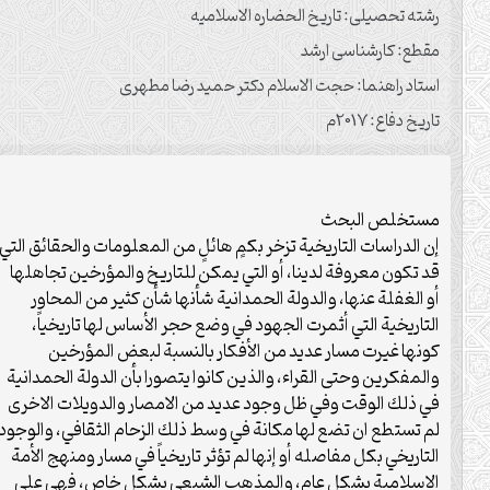
رشته تحصیلی: تاریخ الحضاره الاسلامیه
مقطع: کارشناسی ارشد
استاد راهنما: حجت الاسلام دکتر حمید رضا مطهری
تاریخ دفاع: 2017م
مستخلص البحث
إن الدراسات التاريخية تزخر بكمٍ هائلٍ من المعلومات والحقائق التي
قد تكون معروفة لدينا، أو التي يمكن للتاريخ والمؤرخين تجاهلها
أو الغفلة عنها، والدولة الحمدانية شأنها شأن كثير من المحاور
التاريخية التي أثمرت الجهود في وضع حجر الأساس لها تاريخياً،
كونها غيرت مسار عديد من الأفكار بالنسبة لبعض المؤرخين
والمفكرين وحتى القراء، والذين كانوا يتصورا بأن الدولة الحمدانية
في ذلك الوقت وفي ظل وجود عديد من الامصار والدويلات الاخرى
لم تستطع ان تضع لها مكانة في وسط ذلك الزحام الثقافي، والوجود
التاريخي بكل مفاصله أو إنها لم تؤثر تاريخياً في مسار ومنهج الأمة
الاسلامية بشكلٍ عام، والمذهب الشيعي بشكلٍ خاص، فهي على