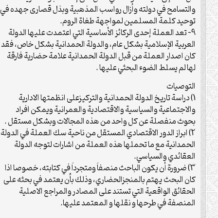
والتسامح في دولته وأزال رواسب المذهبية وبذل قصارى جهده في
توحيد كلمة المسلمين لمواجهة طغاة الروم.
9- تعد العملة إحدى الركائز الأساسية التي اعتمدت عليها الدولة
العربية الإسلامية بشكل عام، والدولة الحمدانية بشكل خاص، فقد
كان اصدار العملة من قبل الدولة الحمدانية علامة حضارية فارقة
لها لم يسلط الضوء البحثي عليها .
التوصيات
1) دراسة تاريخ الدولة الحمدانية والتركيزعلى انظمتها الادارية
والاجتماعية والسياسية والاقتصادية والعمرانية ويمكن افراد
بحوث منفصلة عن كل واحد من هذه المجالات وبشكل مستقل .
2) ابراز الدور الاقتصادي المستقل من ناحية سك العملة في الدولة
الحمدانية مع ما تحملها هذه العملة من اشارات لتوجه الدولة
العقائدي والسياسي.
3) ضرورة أن يكون الباحث منصفاَ ومتجرداَ في كتابته، خصوصا اذا
كان البحث يهتم بالمنجزالحضاري، وذلك بأن يعتمد في بحثه على
الحقائق الواقعية التي تستند على المصادر والمراجع الاصلية
المنصفة في طرحها و نقلها و المعتمد عليها.