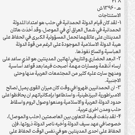
438
هـ – 1396 ش
الاستنتاجات
1- لقد كان قيام الدولة الحمدانية في حلب هو امتدادا للدولة
الحمدانية في شمال العراق أي في الموصل، وقد أخذت هاتان
المدينتان على عاتقهما تحمل المسؤولية الكبرى في الحفاظ على
هيبة الدولة الاسلامية الموجودة على الرغم من قوة الدولة
العباسية واتساع نفوذها.
2- البعد الحضاري والتاريخي لهاتين المدينتين هو الذي ساعد على
ارساء أنظمة ومسارات مهمة أصبحت فيما بعد قواعد أساسية
ومنهج سارت عليه كثير من المجتمعات العربية منها وحتى
الاجنبية.
3- ان الحمدانيين ظهروا في وقت كان ميزان القوى يميل لصالح
الامبراطورية البيزنطينية، واستطاعوا بإمكانياتهم ان يحافظوا على
حدود الدولة العربية والاسلامية ومنعوا وصول الروم واسقاط
حلب ومدن اخرى عربية.
4- لقد بلغت قيمة التعاون بين العاصمتين (حلب والموصل)،
خصوصا في عهد سيف الدولة وأخيه ناصر الدولة ذروتها، فإن
الحفاظ على احدى المدينتين هو في نفس الوقت الحفاظ على