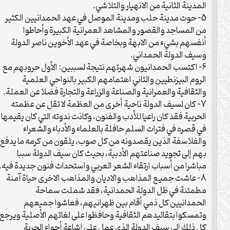
المدينة الثانية من الانهيار والتلاشي.
5- حوت مدينة حلب ومدينة الموصل في عهد الحمدانيين الكثير
من المساجد والقصور والمشاهد العمرانية الكبيرة وأحاطوا
أنفسهم بشيء من الابهة وبخاصة في عهد الأخوين ناصر الدولة
وسيف الدولة الحمداني.
6- اكتسب الحمدانيون شهرتهم نتيجة لسببين: الأول حروبهم مع
الروم البيزنطيين والثاني اهتمامهم الكبير بالنواحي العلمية
والثقافية والعمرانية والصناعة والزراعة والتجارة فضلا عن العملة.
7- كان لسيف الدولة ناحية أخرى من العظمة لا تقل عن عظمته
الحربية فقد كان راعيا للأدب والفنون، وكانت ندوته التي كان يقيمها
في قصره في فترات السلم حافلة بالعلماء والأدباء والشعراء
والفلاسفة الذين يقصدونه من كل صوب، يلقون من كرمه ما يدفع
بهم إلى تجويد صناعتهم الأدبية، بحيث كان سيف الدولة سببا
مباشرا من أسباب ارتقاء الشعر العربي واستحداث فنون جديدة فيه.
8- عاشت جميع المذاهب والاديان والمذاهب الاخرى حياة آمنة
مطمئنة في ظل الدولة الحمدانية، فقد شملت سماحة
الحمدانيين كل ذمي أقام بين ظهرانيهم، فعاشوا جميعهم
وتمسكوا بتقاليدهم الثقافية وحافظوا على لغاتهم الأصلية ويرجع
كل ذلك إلى سيف الدولة الذي عمل على إشاعة أجواء الحرية