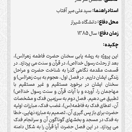
استاد راهنما:
سید علی میر آفتاب
محل دفاع:
دانشگاه شیراز
زمان دفاع:
سال 1385
چکيده:
این پروژه به ریشه یابی سخنان حضرت فاطمه زهرا(س)،
بعد از رحلت رسول خدا(ص)، در قرآن و سنت می پردازد. در
قسمت مقدمه نگاهی گذرا به شناخت حضرت و مراحل
زندگی ایشان داریم. در فصل اول، هجوم به بیت زهرا(س) و
سخنان ایشان در برخورد مستقیم و غیر مستقیم با
مهاجمان را، آورده و با آیات قرآن و سنت رسول خدا(ص)
تطبیق می دهیم. فصل دوم به سرزمین فدک و مشخصات
آن، اعطای فدک به فاطمه(س)، غضب فدک، مبارزات اولیه
حضرت برای باز پس گیری آن، تصمیم به مبارزه نهایی، خطا
به فدک در مسجد و بخشهای گوناگون آن و سرانجام فدک
می پردازد. در این فصل حضرت آیا قرآن را به شکل دامنه