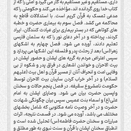
داری، مستقیم و غیر مستقیم به کار می گیرد و امتی را که از
کتاب خدا روی گردانده اند، مؤاخذه می کند و حکومتی را که
مدعی تمسک به قرآن کریم است. با استدلالات قاطع به
محاکمه می کشد. فصل سوم به بیماری حضرت و خطبه
های کوتاهی که در بستر بیماری برای عیادت کنندگان، ایراد
کردند، پرداخته و در آخر دعای نور را که به سلمان فارسی
تعلیم دادند، آورده می شود. فصل چهارم به اشکهای
زهرا(س) بعد از رحلت پدر و فلسفه این اشکها می پردازد و
سپس اعتراض مردم به گریه های ایشان و حضور ایشان در
بیت الاحزان و خواندن اشعاری در فراق پدر و شکوه از بی
وفایی امت و انحراف آنان از مسیر قرآن و اهل بیت (علیهم
السلام) و در آخر خراب کردن سایبان بیت الاحزان توسط
حکومت نامشروع سقیفه. در فصل پنجم حالات و سخنان
واپسین حضرت بیان می شود. وصایای ایشان به امام
علی(ع) و اسماء بنت عمیس سپس بیان چگونگی شهادت
حضرت و در آخر وصیت نامه مکتوبی که شامل بخشهای
مختلف می باشد، آورده می شود. در قسمت نتیجه، اثرات
مبارزات و سخنان حضرت فاطمه(س) تحلیل شده است و
انطباق سخنان ایشان با قرآن و سنت نبوی به طور مطلق و