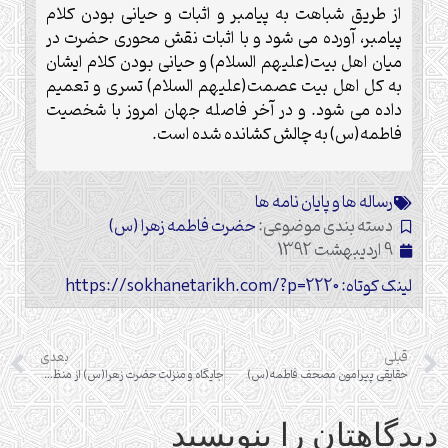
از طریق شباهت به پیامبر و اثبات و حیانی بودن کلام
پیامبر، آورده می شود و با اثبات نقش محوری حضرت در
میان اهل بیت(علیهم السلام) و حیانی بودن کلام ایشان
به کل اهل بیت عصمت(علیهم السلام) تسری و تعمیم
داده می شود. و در آخر فاصله جهان امروز با شخصیت
فاطمه(س) به چالش کشانده شده است.
رساله ها و پایان نامه ها
دسته بندی موضوعی:
حضرت فاطمه زهرا (س)
9 اردیبهشت 1392
لینک کوتاه: https://sokhanetarikh.com/?p=2220
قبلی
بعدی
حقایقی پیرامون مصحف فاطمه(س)
جایگاه و منزلت حضرت زهرا(س) از منظر اهل سنت
دیدگاهتان را بنویسید