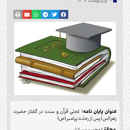
9 اردیبهشت 1392
عنوان پایان نامه:
تجلی قرآن و سنت در گفتار حضرت
زهرا(س) پس از رحلت پیامبر(ص)
محقق:
محسن سر شار