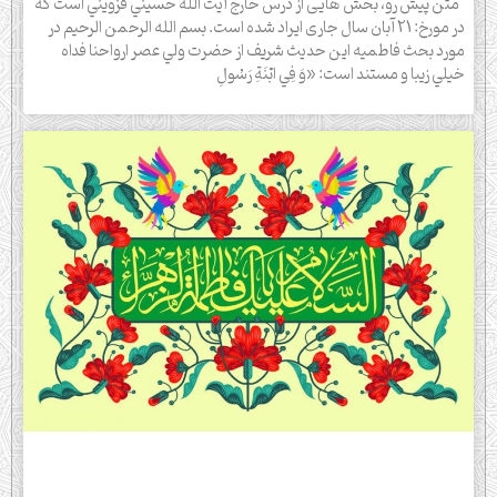
متن پیش رو، بخش هایی از درس خارج آيت الله حسيني قزويني است که
در مورخ: 21 آبان سال جاری ایراد شده است. بسم الله الرحمن الرحیم در
مورد بحث فاطميه اين حديث شريف از حضرت ولي عصر ارواحنا فداه
خيلي زيبا و مستند است: «وَ فِي ابْنَةِ رَسُولِ