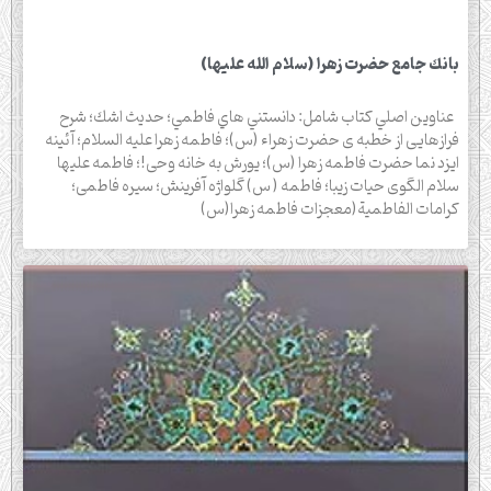
بانك جامع حضرت زهرا (سلام الله عليها)
عناوين اصلي كتاب شامل: دانستني هاي فاطمي؛ حديث اشك؛ شرح
فرازهايى از خطبه ى حضرت زهراء (س)؛ فاطمه زهرا عليه السلام؛ آئينه
ايزد نما حضرت فاطمه زهرا (س)؛ يورش به خانه وحى!؛ فاطمه عليها
سلام الگوى حيات زيبا؛ فاطمه ( س) گلواژه آفرينش؛ سيره فاطمى؛
كرامات الفاطمية(معجزات فاطمه زهرا(س)