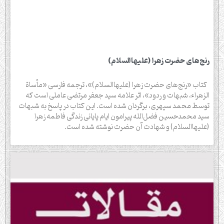
رنج‌هاى حضرت زهرا (علیهاالسلام)
کتاب «رنج‌هاى حضرت زهرا (علیهاالسلام)»، ترجمه فارسى «مأساة
الزهراء، شبهات و ردود»، اثر علامه سید جعفر مرتضى عاملى است که
توسط محمد سپهرى، برگردان شده است. این کتاب در پاسخ به شبهات
سید محمدحسین فضل‌الله پیرامون ایام پایانی زندگی فاطمه زهرا
(علیهاالسلام) و شهادت آن حضرت نوشته شده است.