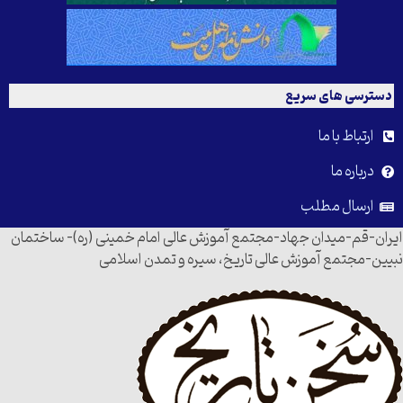
دسترسی های سریع
ارتباط با ما
درباره ما
ارسال مطلب
ایران-قم-میدان جهاد-مجتمع آموزش عالی امام خمینی (ره)- ساختمان
نبیین-مجتمع آموزش عالی تاریخ، سیره و تمدن اسلامی