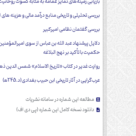
بازیابی زمینه‌های تمایز عمامه به مثابه کسوت روحانی
بررسی تحلیلی و تاریخی منابع درآمد مالی و هزینه های ا
بررسی گفتمان نظامی امیرکبیر
دلایل پیشنهاد عبد الله بن عباس از سوی امیرالمؤمنین (
حکمیت با تأکید بر نهج البلاغه
روایت غدیر در کتاب «تاریخ الاسلام» شمس ‏الدین ذه
عرب‌گرایی در آثار تاریخی ابن حبیب بغدادی(د.245ﻫ)
مطالعه این شماره در سامانه نشریات
دانلود نسخه کامل این شماره (پی دی اف)