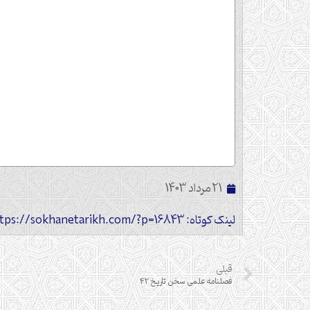
21 مرداد 1403
لینک کوتاه: https://sokhanetarikh.com/?p=16843
قبلی
فصلنامه علمی سخن تاریخ 42