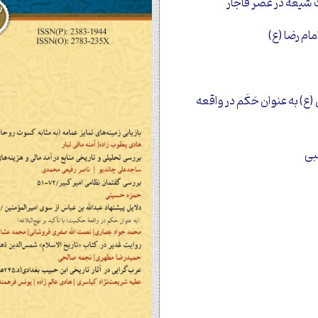
ت شیعه در عصر قاجار
مام رضا (ع)
ع) به عنوان حَکَم در واقعه
بی