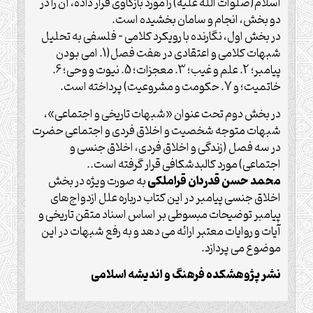
اسلام(صلوات الله علیه) را مورد بازکاوی قرار داده، آن را در
دو بخش، انجام و سامان بخشیده است.
در بخش اول، نگارنده با رویکرد کلامی – فلسفی به تحلیل
شبهات کلامی و اعتقادی در هفت فصل(1. امی بودن
پیامبر؛ 2. علم و غیب؛ 3. معجزات؛ 5. نیوت و وحی؛ 6.
خاتمیت؛ و 7. حکومت و مشروعیت) پرداخته است.
در بخش دوم تحت عنوان «شبهات تاریخی و اجتماعی»،
شبهات متوجه شخصیت و اخلاق فردی و اجتماعی حضرت
در سه فصل (زندگی و اخلاق فردی، اخلاق جنسی و
اجتماعی) مورد کالبدشکافی قرار گرفته است..
محمد حسن قدردان قراملکی
به صورت ویژه در بخش
اخلاق جنسی پیامبر در این کتاب درباره علل ازدواج‌های
پیامبر توضیحات مبسوطی بر اساس اسناد متقن تاریخی و
آیات و روایات معتبر ارائه می دهد و به رفع شبهات در این
موضوع می پردازد.
نشر پژوهشکده فرهنگ و اندیشه اسلامی