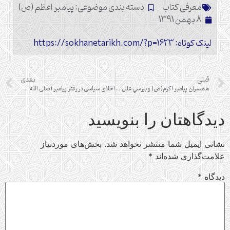
معرفی کتاب
دسته بندی موضوعی:
پیامبر اعظم (ص)
8 بهمن 1391
لینک کوتاه: https://sokhanetarikh.com/?p=1623
قبلی
بعدی
همسران پيامبر اكرم(ص) و بررسي علل ازدواج با آنان
اخلاق سياسی در رفتار پيامبر (صلی الله علیه و آله)
دیدگاهتان را بنویسید
نشانی ایمیل شما منتشر نخواهد شد.
بخش‌های موردنیاز
علامت‌گذاری شده‌اند
*
دیدگاه
*