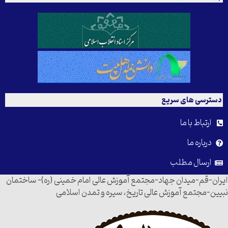
دسترسی های سریع
ارتباط با ما
درباره ما
ارسال مطلب
ایران-قم-میدان جهاد-مجتمع آموزش عالی امام خمینی (ره)- ساختمان
نبیین-مجتمع آموزش عالی تاریخ، سیره و تمدن اسلامی