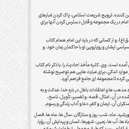
 کننده، ترویج شریعت اسلامی، پاک کردن غبارهای
ه امام در یک مجموعه و قابل دسترس کردن آنها برای
ق(ع)، و از کسانی که در باره این امام همام کتاب
سیاسی ایشان و رویارویی او با حاکمان زمان خود، و
ه است. وی، کلیه مآخذ احادیث را، با ذکر نام کتاب
 در موارد اندکی، برای عبارت هایی هم توضیح نوشته
لمی کرده تا مجموعه ای جامع فراهم آورد.
 مذهب ها و اعتقادات باطل در باره خدا، عدالت و به
ده در آن، امثال، قصه، و تفسیر، تأویل، ناسخ،
ران آن، ایمان و کفر، دعا و آداب زندگی و رسوم.
شید، ماه، شب، روز و ستارگان، سال ها، ماه ها، فصل
ها، آب ها، زمین، شهرها، انسان و پیدایش آن، رؤیا،
صادق(ع) می رسد که طبق معمول، از طهارت شروع می