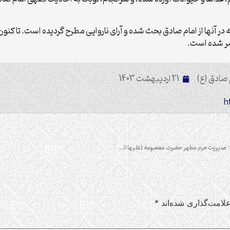
که در آنها از امام صادق بحث شده و آرای ناروایی مطرح گردیده است. تا ک
صادق (ع)
21 اردیبهشت 1403
بایسته های اخلاقی مدیریت اماکن مذهبی با رویکرد نهج البلاغه (مورد مطالعه: مدیریت حرم مطهر حضرت معصومه (علیها السلام) )
لامت‌گذاری شده‌اند
*