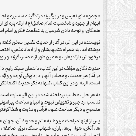
مجموعه ای نفیس و در برگیرنده زندگینامه، سیره و ا
ابهام از چهره و شخصیت امام صادق(ع)، ارائه پاره ای از
همگان، و توجه دادن شیعیان به عظمت فکری امام ا
نویسنده در این اثر، در آغاز از حدیث ثقلین سخن گفته و ا
نوشته اند، به همراه کتابهایشان و از ابعاد علمی، اقتصا
برخوردش با زندیقان، و همین طور از همسر، فرزند و راویا
حدیث نگاری مؤلف در این کتاب، با همان سبک رایج دان
در آغاز هر حدیث، و مصادر آنها را در پاورقی آورده و وا
است. البته او در این کتاب، تنها به ذکر حدیث اکتفا نکرد
به هر حال، مطالب پرداخته شده در این اثر، عبارت است از
تناسب، رد جبر و تفویض نبوت و انبیا و مباحث پیرامونی
منسوخ و دیگر مباحث علوم قرآنی و تلاوت و شفا گرفتن و 
پس از اینها مباحث مربوط به عالم و حدوث آن، جهان ه
ها، آتش، هوا، ابرها، باران، شهاب سنگ، برق، صاعقه، ا
اعضای انسان، علاج بیماری ها، داروها، سحر، چشم زخم