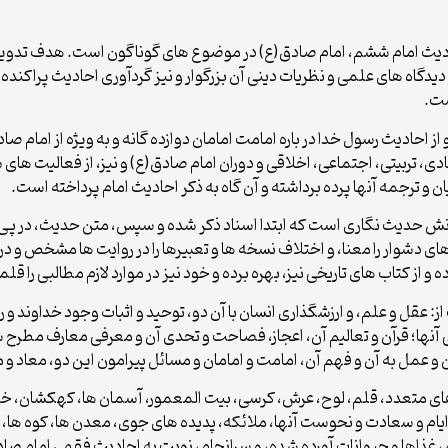
حادیث امام ششم، امام صادق(ع) در موضوع های گوناگون است. هدف تدوین
 دیدگاه های علمی و نظریات دینی آن بزرگوار و نیز گردآوری احادیث پراکند
ست.
ز احادیث رسول خدا در باره امامت امامان دوازده گانه و به ویژه از امام صاد
دی، تربیتی، اجتماعی، اخلاقی و دوران امام صادق(ع) و نیز، از فعالیت های 
ن و ترجمه آنها پرده برداشته و آن گاه به ذکر احادیث امام پرداخته است.
ش حدیث نگاری است که ابتدا اسناد ذکر شده و سپس، متن حدیث، در پی آمد
ژه های دشوار را معنا، و اختلاف نسخه ها و تعبیرها را در روایت ها مشخص و
ه و از کتاب های تاریخی نیز، بهره برده و خود نیز در موارد لازم مطالبی را ق
: عقل و علم، و ارزشگذاری انسان با آن دو، توحید و اثبات وجود خداوند و رد
 آنها؛ قرآن و تعالیم آن، اعجاز، فصاحت و تحدی آن و معرفی معارف مطرح ش
عمل به آن و فهم آن، امامت و امامان و مسائل پیرامون این دو، معاد و منک
ای متعدد، قلم، لوح، عرش، کرسی، بیت المعمور، آسمان ها، کهکشان، خور
یام و سعادت و نحوست آنها، ملائکه، پدیده های جوی، معدن ها، کوه ها، باد
، غذاها و حیوانات آورده شده، و سرانجام، نوبت به احادیث فقهی امام 