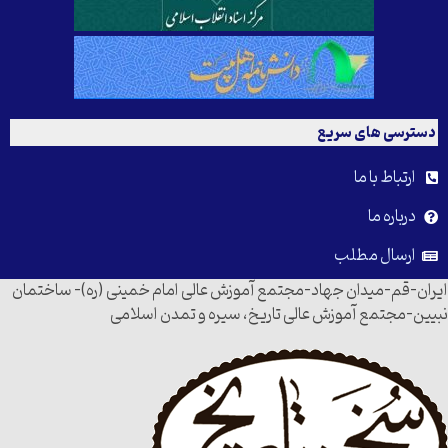
دسترسی های سریع
ارتباط با ما
درباره ما
ارسال مطلب
ایران-قم-میدان جهاد-مجتمع آموزش عالی امام خمینی (ره)- ساختمان
نبیین-مجتمع آموزش عالی تاریخ، سیره و تمدن اسلامی