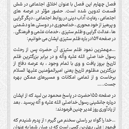
فصل چهارم این فصل با عنوان اخلاق اجتماعی در شش
قسمت تدوین شده است. حضور مؤثر در عرصه های
اجتماعی ، رعایت آداب دینی در روابط اجتماعی ، دیگر گرایی
و پرهیز از خود محوری ، خدامحوری در دوستی ها و دشمنی
ها ، عدالت گرایی و ظلم ستیزی ، خدمات علمی و فرهنگی .
در صفحه۱۵۴در باره ظلم ستیزی ایشان می خوانیم
:
…
مهمترین نمود ظلم ستیزی آن حضرت پس از رحلت
رسول خدا صلی الله علیه وآله و در برابر بزرگترین ظلم
تاریخ بروز یافت و وی با تمام وجود ، به عرصه دفاع از
بزرگترین مظلوم تاریخ یعنی امیرالمؤمنین علیها السلام
برخاست و از تمامی امکانات و مسیرهای ممکن بهره
جست
…..
در صفحه ۱۵۵حضرت در پاسخ محمود بن لبید که از ایشان
درباره جانشینی رسول خداصلی الله علیه و آله پرسید . بعد
از یادآوری روز غدیر چنین فرمودند
:
…
خدا را گواه بر راستی سخنم می گیرم ؛ از پدرم شنیدم که
فرمود : علی بهترین کسی است که در میان شما به عنوان