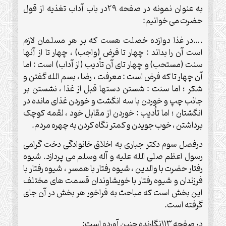
به عنوان نمونه در صفحه ۲۹در باب آداب تغذیه از قول
حضرت می خوانیم
:
….
در غذا دوازده خصلت هست که بر هر مسلمان لازم
است آن را بداند : چهار تا فرض (واجب) ، چهار تا از آنها
سنت (مستحب) و چهار تای آن تأدیب (از آداب) است : اما
آن چهار تا که فرض است : معرفت ، رضا ، بسم الله گفتن و
شکر ؛ اما سنت : شستن دستها قبل از غذا ، نشستن بر
جانب چپ و خوردن با سه انگشت و خوردن غذای مانده در
انگشتان ؛ اما تأدیب : خوردن از مقابل خود ، لقمه کوچک
برداشتن ، خوب جویدن و کمتر نگاه کردن به چهره مردم
.
درفصل سوم دکتر جباری به اخلاق خانوادگی دخت گرامی
رسول اعظم صلی الله علیه و آله وسلم می پردازد. شیوه
رفتار حضرت با والدین ، شیوه رفتار با همسر ، شیوه رفتار با
فرزندان و شیوه رفتار با خویشاوندان قسمت های مختلف
این بخش است که مباحث به فراخور هر بخش در آن جای
گرفته است
.
در صفحه ۱۱۳نگارنده چنین آورده است
: