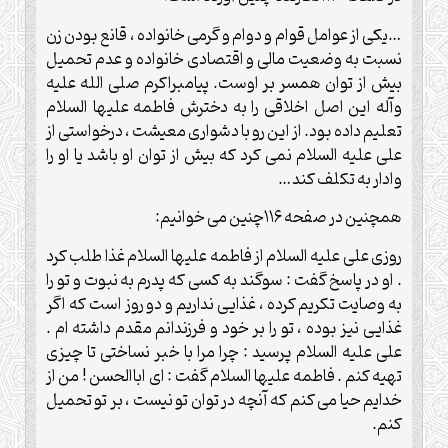
…
یکی از عوامل قوام و دوام و گرمی خانواده ، قانع بودن زن
نسبت به وضعیت مالی و اقتصادی خانواده و عدم تحمیل
بیش از توان همسر بر اوست. پیامبراکرم صلی الله علیه
وآله این اصل اخلاقی را به دخترش فاطمه علیها السلام
تعلیم داده بود. از این رو با دشواری معیشت ، درخواستی از
علی علیه السلام نمی کرد که بیش از توان او باشد یا او را
وادار به تکلف کند
…
همچنین در صفحه ۱۱۶چنین می خوانیم
:
روزی علی علیه السلام از فاطمه علیها السلام غذا طلب کرد
. او در پاسخ گفت : سوگند به کسی که پدرم به نبوت و تو را
به وصایت تکریم کرده ، غذایی نداریم و دو روز است که اگر
غذایی نیز بوده ، تو را بر خود و فرزندانم مقدم داشته ام .
علی علیه السلام پرسید : چرا مرا با خبر نساختی تا چیزی
تهیه کنم . فاطمه علیها السلام گفت : ای اباالحسن ! من از
خدایم حیا می کنم که آنچه در توان تو نیست ، بر تو تحمیل
کنم
.