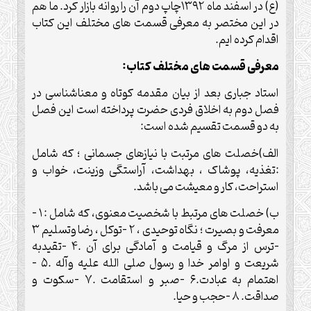
(ع) در اسفند ماه ۱۳۹۲چاپ دوم آن را روانه بازار کرد. ما هم
در این مختصر به معرفی قسمت های مختلف این کتاب
اقدام کرده ایم
.
معرفی قسمت های مختلف کتاب
:
استاد جباری بعد از بیان مقدمه کوتاه و معناشناسی در
فصل دوم به اخلاق فردی حضرت پرداخته است این فصل
به دو قسمت تقسیم شده است
:
الف)خصلت های مرتبت با نیازهای جسمانی ؛ که شامل
:تغذیه، پوشاک ، بهداشت، آراستگی وزینت، خواب و
استراحت، کار و معیشت می باشد
.
ب) خصلت های مرتبط با شخصیت معنوی، که شامل : ۱ –
معرفت و بصیرت ؛ نگاه توحیدی ، ۲ –توکل ، رضا وتسلیم ۳
–ترس از مرگ و قیامت و آمادگی برای آن .۴ –تقیدبه
شریعت و اوامر خدا و رسول صلی الله علیه وآله .۵ –
اهتمام به عبادت.۶ –صبر و استقامت .۷ –سکوت و
صداقت. ۸ –حجب و حیا
.