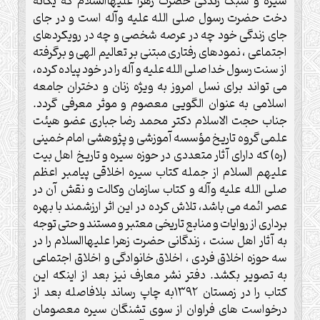
سیره و سبک زندگی حضرت زهرا علیهاالسلام که یگانه
دخت حضرت رسول صلی الله علیه وآله است و در جای
جای زندگی خود چه در عرصه شخصی و چه در رویکردهای
اجتماعی ، نمودهای رفتاری مبتنی بر تعالیم الهی و برگرفته
از سنت رسول خدا صلی الله علیه و آله را در خود پیاده کرده،
می تواند برای نسل امروز به ویژه زنان و دختران جامعه
اسلامی به عنوان الگویی معصوم و موثر معرفی گردد.
جناب حجت الاسلام دکتر محمد رضا جباری عضو هیئت
علمی گروه تاریخ مؤسسه آموزشی و پژوهشی امام خمینی
(ره) که دارای آثار متعددی در حوزه سیره و تاریخ اهل بیت
علیهم السلام از جمله کتاب سیره اخلاقی پیامبر اعظم
صلی الله علیه وآله و کتاب سازمان وکالت و نقش آن در
عصر ائمه می باشد، تلاش کرده در این اثر ارزشمند با بهره
برداری از روایات و منابع تاریخی معتبر و مستند و حتی توجه
به آثار اهل سنت ، زندگانی حضرت زهرا علیهاالسلام را در
سه حوزه اخلاق فردی ، اخلاق خانوادگی و اخلاق اجتماعی
به تصویر بکشد. دفتر نشر معارف نیز بعد از اینکه این
کتاب را در زمستان ۱۳۹۲به چاپ رساند بلافاصله بعد از
درخواست های فراوان از سوی تشنگان سیره معصومان