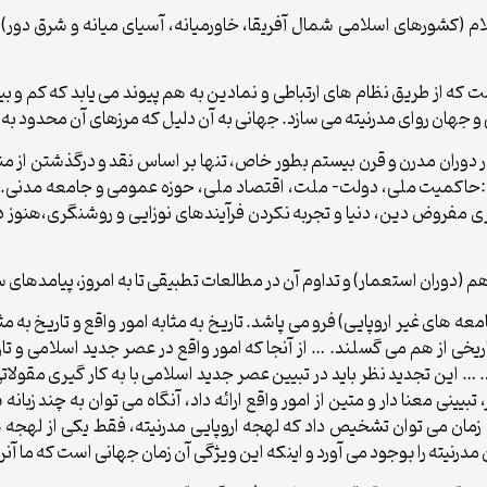
لام (کشورهای اسلامی شمال آفریقا، خاورمیانه، آسیای میانه و شرق دور) د
ست که از طریق نظام های ارتباطی و نمادین به هم پیوند می یابد که کم 
 جهان روای مدرنیته می سازد. جهانی به آن دلیل که مرزهای آن محدود 
دوران مدرن و قرن بیستم بطور خاص، تنها بر اساس نقد و درگذشتن از من
جمله:حاکمیت ملی، دولت- ملت، اقتصاد ملی، حوزه عمومی و جامعه مدنی.
ی مفروض دین، دنیا و تجربه نکردن فرآیندهای نوزایی و روشنگری،هنوز در
هم (دوران استعمار) و تداوم آن در مطالعات تطبیقی تا به امروز، پیامدها
 های غیر اروپایی) فرو می پاشد. تاریخ به مثابه امور واقع و تاریخ به مثاب
ریخی از هم می گسلند. … از آنجا که امور واقع در عصر جدید اسلامی و تا
… این تجدید نظر باید در تبیین عصر جدید اسلامی با به کار گیری مقولاتی
ر، تبیینی معنا دار و متین از امور واقع ارائه داد، آنگاه می توان به چند
مان می توان تشخیص داد که لهجه اروپایی مدرنیته، فقط یکی از لهجه 
رنیته را بوجود می آورد و اینکه این ویژگی آن زمان جهانی است که ما آنرا م