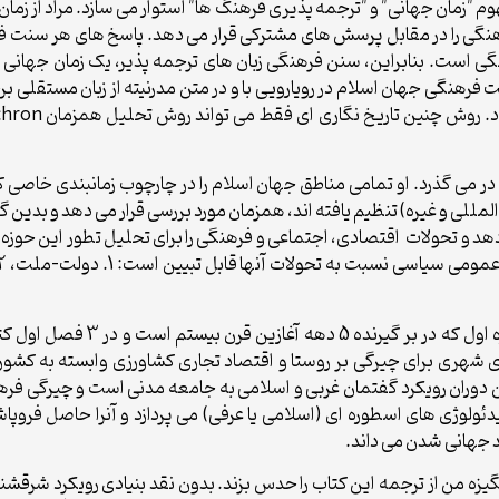
فهوم "زمان جهانی" و "ترجمه پذیری فرهنگ ها" استوار می سازد. مراد از زم
هنگی را در مقابل پرسش های مشترکی قرار می دهد. پاسخ های هر سنت 
 است. بنابراین، سنن فرهنگی زبان های ترجمه پذیر، یک زمان جهانی (مث
ت فرهنگی جهان اسلام در رویارویی با و در متن مدرنیته از زبان مستقلی ب
. روش چنین تاریخ نگاری ای فقط می تواند روش تحلیل همزمان
chron
ر می گذرد. او تمامی مناطق جهان اسلام را در چارچوب زمانبندی خاصی
ی و غیره) تنظیم یافته اند، همزمان مورد بررسی قرار می دهد و بدین گو
دهد و تحولات اقتصادی، اجتماعی و فرهنگی را برای تحلیل تطور این حوز
در این میان نویسنده 3 دوره را ت
 50 تا 80 میلادی). ویژگی این دوران رویکرد گفتمان غربی و اسلامی به جامعه مدنی اس
ی بر ایدئولوژی های اسطوره ای (اسلامی یا عرفی) می پردازد و آنرا حاصل فر
 جهانی شدن می داند.
یزه من از ترجمه این کتاب را حدس بزند. بدون نقد بنیادی رویکرد شرقشنا