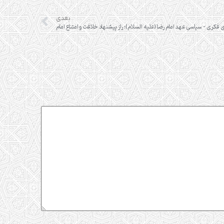
بعدی
 فکری – سیاسی عهد امام رضا (علیه السلام)؛ راز پیشنهاد خلافت و امتناع امام