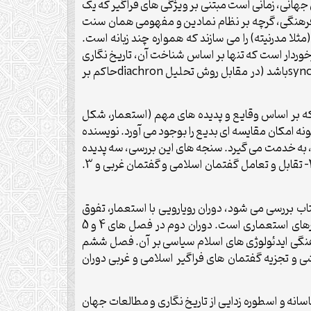
ان جهانی، زمانی است مبتنی بر ویژگی های فراگیر که یک
فرهنگی، گرچه بر نظام نمادین و مفهومی همان سنت
لا مدرنیته) را می سازند که همواره چند زبانه است.
رخوردار است که تنها بر اساس شناخت آن، تاریخ نگاری
syn
باشد (در مقابل روش تحلیل
diachron
حاکم بر
 که بر اساس وقایع و پدیده های مهم (استعمار، شکل
نه امکان مقایسه ای بدیع را بوجود می آورد. نویسنده
ه، به خدمت می گیرد. سنجه های این بررسی، سه پدیده
می باشند که از پایداری خاصی برخوردارند و تطور حوزه عمومی سیاسی نسبت به تحولات آنها قابل تبیین است: 1. دولت-ملت، 2- تقابل و تعامل گفتمان اسلامی و گفتمان غربی و 3.
شخیص می دهد. دوره اول که در بر گیرنده 5 دهه آغازین قرن بیستم است و در 3 فصل اول کتاب بررسی می شود، دوران رویارویی با استعمار، تفوق
گفتمان عرفی- ناسینالیستی و تلاش ناسیونالیست های شهری برای چیرگی بر روستا و اقتصاد تجاری کشاورزی وابسته به کشورهای استعماری است. دوران دوم در فصل های 4 و 5
ت و چیرگی فرهنگی ایدئولوژی های اسلام سیاسی بر آن. فصل ششم
وپاشی و تجزیه گفتمان های فراگیر اسلامی و غربی دوران
سانه و اسطوره زدایی از تاریخ نگاری و مطالعات جهان