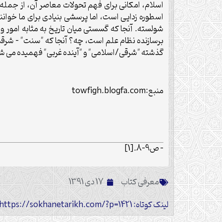
اسلام، امکانی برای فهم تحولات معاصر آن، از جمله 
اسطوره زدایی است، اما پرسشی بنیادی برای ما خوانند
شولسته. آنجا که گسستی میان تاریخ به مثابه امور واق
برسازنده نظام علم است، چه؟ آنجا که "سنت" – شرقش
گذشته "شرقی/اسلامی" و "آینده غربی" فهمیده می 
منبع:
towfigh.blogfa.com
– ص9-8.
[1]
معرفی کتاب
17 دی 1391
لینک کوتاه: https://sokhanetarikh.com/?p=1421