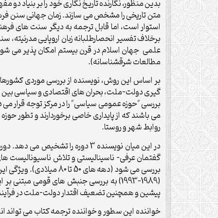
بدین منظور، نگارنده تاریخ نگاری خود را بر بنیاد دو م
متن تاریخی را مشخص می سازند. زمان جهانی سنن فر
استوار است، اما قابل ترجمه به دیگر سنت های فرهنگی
برخلاف تفسیر انحصارطلبانه زبان اروپایی مدرنیته، سن
علمی جهان اسلام در قرن بیستم امکان پذیر می شود
مطالعات شرقشناسانه).
بر اساس این روش، نویسنده از بررسی موردی کشورها د
گیری دولت-ملت، بحران های اقتصادی و سیاسی بین الملل
بررسی "حوزه عمومی سیاسی" را در مرکز توجه قرار می 
روابط شهر و روستا.
بررسی می شود (دهه های
(1989-1993) به بررسی جنبش های قومی مبتن
پیشین و همچنین تضعیف اقتدار دولت-ملت در فرآیند
خواننده این سطور و خواننده ترجمه کتاب می تواند انگ