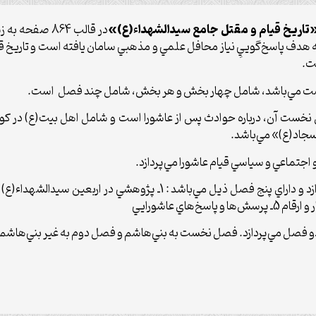
تاريخ قيام و مقتل جامع سيدالشهداء
(ع)
»
در قالب 864 ص
 هدف پاسخ‌گوييِ نياز محافل علمي و مذهبي سامان يافته است و تاريخ قي
ت.
نخست مي‌باشد، شامل چهار بخش و هر بخش، شامل چند فصل است.
ت آن، درباره حوادث پس از عاشورا است و شامل اهل بيت(ع) در کوفه،
جاد(ع)» مي‌باشد.
جتماعي و سياسي قيام عاشورا مي‌پردازد.
و فصل مي‌پردازد. فصل نخست به بني‌هاشم و فصل دوم به غير بني‌هاش