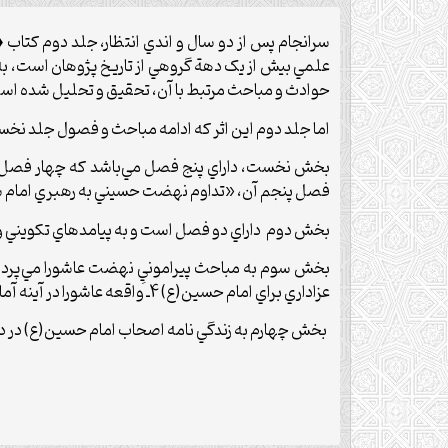
سرانجام پس از دو سال و اندي انتظار، جلد دوم کتاب
«
علمي بيش از يک دهة گروهي از تاريخ پژوهان است، به
حوادث و مباحث مرتبط با آن، تحقيق و تحليل شده اس
اما جلد دوم اين اثر که ادامه مباحث و فصول جلد 
بخش نخست، داراي پنج فصل مي‌باشد که چهار فصل نخس
فصل پنجم آن، «تداوم نهضت حسيني به رهبري امام س
بخش دوم داراي دو فصل است و به پيامدهاي تکويني و ا
عزاداري براي امام حسين(ع) 4ـ واقعه عاشورا در آينه آمار و ارقام 5ـ پرسش‌ها و پاسخ‌هاي عاشورايي
بخش چهارم به زندگي نامه اصحاب امام حسين(ع) در د