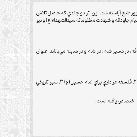
فحه به زيور طبع آراسته شد. اين اثر دو جلدي که حاصل تلاش
ام جاودانه و شهادت مظلومانة سيدالشهداء(ع) و نيز
 در مسير شام، در شام و در مدينه مي‌باشد. عنوان
بخش سوم به مباحث پيرامونيِ نهضت عاشورا مي‌پردازد و داراي پنج فصل ذيل مي‌باشد : 1ـ پژوهشي در اربعين سيدالشهداء(ع) 2ـ فلسفه عزاداريِ براي امام حسين(ع) 3ـ سير تاريخي
م اختصاص يافته است.