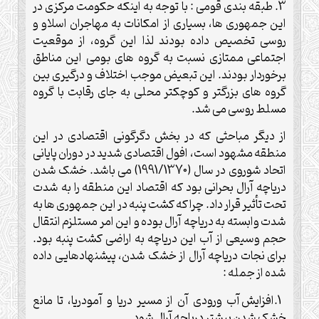
3. طبقه بندی قومی : با توجه به اینکه حکومت مرکزی در
این جمهوری ها، بسیاری از امکانات به مهاجران اسلاو و
روسی تخصیص داده بودند لذا این گروه، از موقعیت
اجتماعی ممتازی نسبت به گروه های بومی این مناطق
برخوردار بودند. این تبعیض موجب اختلاف و درگیری بین
گروه های بزرگتر و کوچکتر محلی به جای رقابت با گروه
مسلط روسی می شد.
از دیگر مباحثی که در بخش دگرگونی اقتصادی در این
منطقه مشهود است، افول اقتصادی شدید در دوران پایانی
اتحاد شوروی در سال (1991/1370) می باشد. خشک شدن
دریاچه آرال بحرانی بود که اقتصاد این منطقه را به شدت
تحت تأثیر قرار داد. چرا که کشت پنبه در این جمهوری ها به
شدت وابسته به دریاچه آرال بوده و این امر مستلزم انتقال
حجم وسیعی از آب این دریاچه به اراضی کشت پنبه بود.
برای نجات دریاچه آرال از خشک شدن، پیشنهادهایی داده
شده از جمله :
1.افزایش آب ورودی آن از مسیر دریا و آمودریا، تا مانع
خشک شدن بیشتر دریاچه آرال شود.