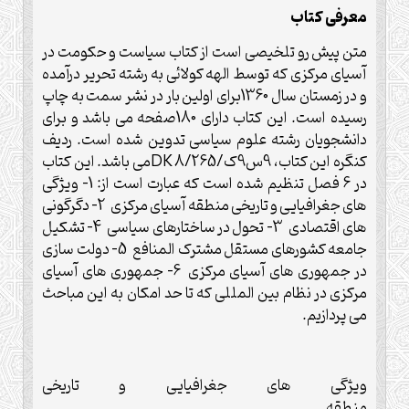
معرفی کتاب
متن پیش رو تلخیصی است از کتاب سیاست و حکومت در
آسیای مرکزی که توسط الهه کولائی به رشته تحریر درآمده
و در زمستان سال 1360برای اولین بار در نشر سمت به چاپ
رسیده است. این کتاب دارای 180صفحه می باشد و برای
دانشجویان رشته علوم سیاسی تدوین شده است. ردیف
کنگره این کتاب، 9س9ک/8/265
DK
می باشد. این کتاب
در 6 فصل تنظیم شده است که عبارت است از: 1- ویژگی
های جغرافیایی و تاریخی منطقه آسیای مرکزی 2- دگرگونی
های اقتصادی 3- تحول در ساختارهای سیاسی 4- تشکیل
جامعه کشورهای مستقل مشترک المنافع 5- دولت سازی
در جمهوری های آسیای مرکزی 6- جمهوری های آسیای
مرکزی در نظام بین المللی که تا حد امکان به این مباحث
می پردازیم.
ویژگی های جغرافیایی و تاریخی
منطقه