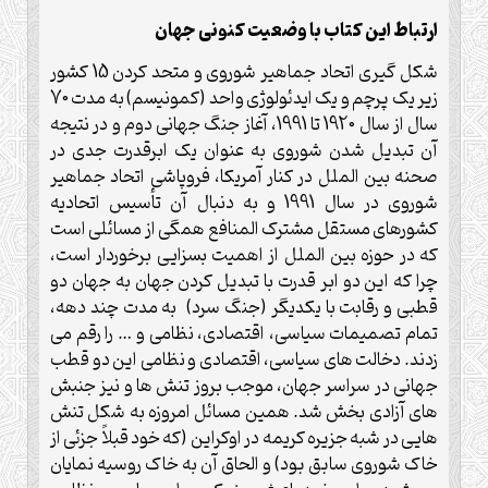
ارتباط این کتاب با وضعیت کنونی جهان
شکل گیری اتحاد جماهیر شوروی و متحد کردن 15 کشور
زیر یک پرچم و یک ایدئولوژی واحد (کمونیسم) به مدت 70
سال از سال 1920 تا 1991، آغاز جنگ جهانی دوم و در نتیجه
آن تبدیل شدن شوروی به عنوان یک ابرقدرت جدی در
صحنه بین الملل در کنار آمریکا، فروپاشی اتحاد جماهیر
شوروی در سال 1991 و به دنبال آن تأسیس اتحادیه
کشورهای مستقل مشترک المنافع همگی از مسائلی است
که در حوزه بین الملل از اهمیت بسزایی برخوردار است،
چرا که این دو ابر قدرت با تبدیل کردن جهان به جهان دو
قطبی و رقابت با یکدیگر (جنگ سرد) به مدت چند دهه،
تمام تصمیمات سیاسی، اقتصادی، نظامی و … را رقم می
زدند. دخالت های سیاسی، اقتصادی و نظامی این دو قطب
جهانی در سراسر جهان، موجب بروز تنش ها و نیز جنبش
های آزادی بخش شد. همین مسائل امروزه به شکل تنش
هایی در شبه جزیره کریمه در اوکراین (که خود قبلاً جزئی از
خاک شوروی سابق بود) و الحاق آن به خاک روسیه نمایان