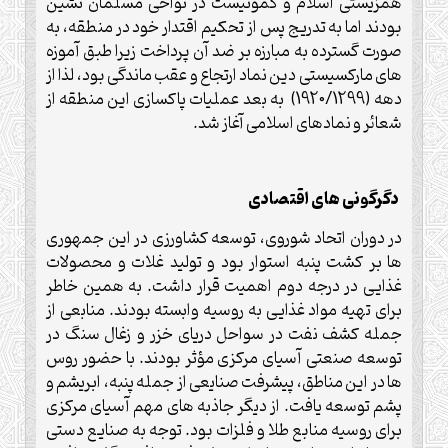
همزیستی اسلام و کمونیست در نواحی مسلمان نشین
بودند اما به تدریج پس از تحکیم اقتدار خود در منطقه، به
صورت گسترده به مبارزه بر ضد آن پرداخت زیرا طبق آموزه
های مارکسیستی دین نماد ارتجاع و عقب ماندگی بود، لذا از
دهه (1920/1299) به بعد عملیات پاکسازی این منطقه از
شعائر و نمادهای اسلامی آغاز شد.
دگرگونی های اقتصادی
در دوران اتحاد شوروی، توسعه کشاورزی در این جمهوری
ها بر کشت پنبه استوار بود و تولید غلات و محصولات
غذایی در درجه دوم اهمیت قرار داشت. به همین خاطر
برای تهیه مواد غذایی به روسیه وابسته بودند. منابعی از
جمله کشف نفت در سواحل دریای خزر و زغال سنگ در
توسعه صنعتی آسیای مرکزی مؤثر بودند. با حضور روس
ها در این مناطق، پیشرفت صنایعی از جمله پنبه، ابریشم و
پشم توسعه یافت. از دیگر جاذبه های مهم آسیای مرکزی
برای روسیه منابع طلا و فلزات بود. توجه به صنایع دستی