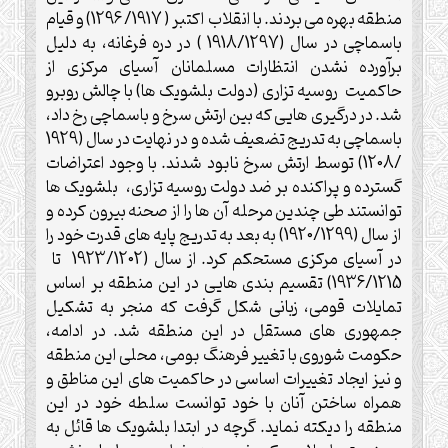
منطقه بهره می بردند. با انقلاب اکتبر ( 1917/ 1296) و قیام
باسماچی در سال (1918/1297 ) در دره فرغانه، به دلیل
برآورده نشدن انتظارات مسلمانان آسیای مرکزی از
حاکمیت روسیه تزاری (دولت بلشویک ها) با چالش روبرو
شد. در درگیری هایی که بین ارتش سرخ و باسماچی رخ داد،
باسماچی به تدریج تضعیف شده و در نهایت در سال (1929
/1208) توسط ارتش سرخ نابود شدند. با وجود اعتراضات
گسترده و پراکنده بر ضد دولت روسیه تزاری، بلشویک ها
توانستند طی چندین مرحله آن ها را از صحنه بیرون کرده و
از سال (1920/1299) به بعد به تدریج پایه های قدرت خود را
در آسیای مرکزی مستحکم کرد. از سال (1923/1202 تا
1936/1215) تقسیم بندی هایی در این منطقه بر اساس
تمایلات قومی، زبانی شکل گرفت که منجر به تشکیل
جمهوری های مستقل در این منطقه شد. در ادامه،
حکومت شوروی با تغییر فرهنگ بومی، محلی این منطقه
و نیز ایجاد تغییرات اساسی در حاکمیت های این مناطق و
همراه ساختن آنان با خود توانست سلطه خود در این
منطقه را دیکته نماید. گرچه در ابتدا بلشویک ها قائل به