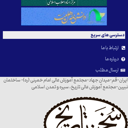
دسترسی های سریع
ارتباط با ما
درباره ما
ارسال مطلب
ایران-قم-میدان جهاد-مجتمع آموزش عالی امام خمینی (ره)- ساختمان
نبیین-مجتمع آموزش عالی تاریخ، سیره و تمدن اسلامی