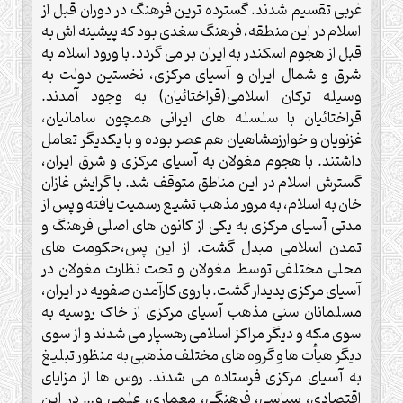
غربی تقسیم شدند. گسترده ترین فرهنگ در دوران قبل از
اسلام در این منطقه، فرهنگ سغدی بود که پیشینه اش به
قبل از هجوم اسکندر به ایران بر می گردد. با ورود اسلام به
شرق و شمال ایران و آسیای مرکزی، نخستین دولت به
وسیله ترکان اسلامی(قراختائیان) به وجود آمدند.
قراختائیان با سلسله های ایرانی همچون سامانیان،
غزنویان و خوارزمشاهیان هم عصر بوده و با یکدیگر تعامل
داشتند. با هجوم مغولان به آسیای مرکزی و شرق ایران،
گسترش اسلام در این مناطق متوقف شد. با گرایش غازان
خان به اسلام، به مرور مذهب تشیع رسمیت یافته و پس از
مدتی آسیای مرکزی به یکی از کانون های اصلی فرهنگ و
تمدن اسلامی مبدل گشت. از این پس،حکومت های
محلی مختلفی توسط مغولان و تحت نظارت مغولان در
آسیای مرکزی پدیدار گشت. با روی کارآمدن صفویه در ایران،
مسلمانان سنی مذهب آسیای مرکزی از خاک روسیه به
سوی مکه و دیگر مراکز اسلامی رهسپار می شدند و از سوی
دیگر هیأت ها و گروه های مختلف مذهبی به منظور تبلیغ
به آسیای مرکزی فرستاده می شدند. روس ها از مزایای
اقتصادی، سیاسی، فرهنگی، معماری، علمی و… در این