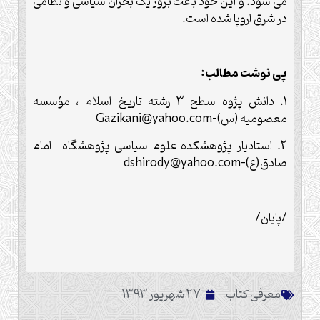
می شود. و این خود باعث بروز یک بحران سیاسی و نظامی
در شرق اروپا شده است.
پی نوشت مطالب:
1. دانش پژوه سطح 3 رشته تاريخ اسلام ، مؤسسه
معصوميه (س)-
Gazikani@yahoo.com
2. استادیار پژوهشکده علوم سیاسی پژوهشگاه امام
صادق(ع)-
dshirody@yahoo.com
/پایان/
معرفی کتاب
27 شهریور 1393