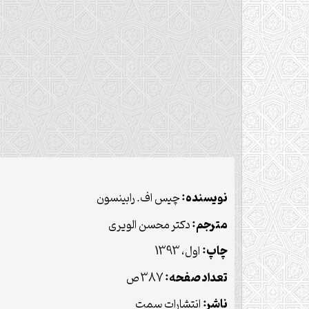
نويسنده:
چیس اف. رابینسون
مترجم:
دکتر محسن الویری
چاپ:
اول، 1393
تعداد صفحه:
387 ص
ناشر:
انتشارات سمت