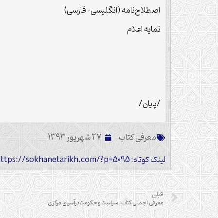
اصطلاح‌نامه (انگلیسی- فارسی)
نمایه اعلام
/پایان/
معرفی کتاب
27 شهریور 1393
لینک کوتاه: https://sokhanetarikh.com/?p=5095
قبلی
معرفی اجمالی کتاب: سیاست و حکومت درآسیای مرکزی