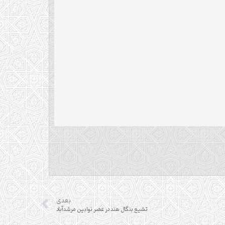
بعدی
تشیع بنگال هند در عصر نوابین مرشدآباد