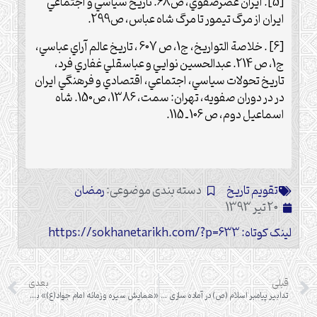
[5]
.
ايران عصرصفوي، ص68. تاريخ سياسي و اجتماعي
ايران از مرگ تيمور تا مرگ شاه عباس، ص299.
[6]
.
خلا
صة
التواريخ، ج1، ص 607 ، تاريخ عالم آراي عباسي،
ج1، ص 214.
عبدالحسين نوايي و عباسقلي غفاري فرد،
تاريخ تحولات سياسي، اجتماعي، اقتصادي و فرهنگي ايران
در در دوران صفويه، تهران: سمت، 1386، ص150. شاه
اسماعيل دوم، ص 106 ـ 115.
تقویم تاریخ
دسته بندی موضوعی:
رمضان
20 تیر 1393
لینک کوتاه: https://sokhanetarikh.com/?p=633
قبلی
بعدی
تدابیر پیامبر اسلام (ص) در آماده سازی نیروها در جریان جنگ احد
«همایش سیره و زمانه امام جواد(ع)» به سوی علمی- پژوهشی شدن