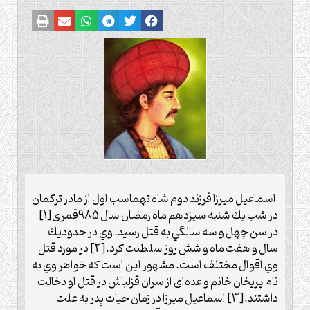
اسماعيل ميرزا فرزند دوم شاه تهماسب اول از مادر تركمان
در شب يك شنبه سيزدهم ماه رمضان سال 985قمری
[1]
در سن چهل و سه سالگي به قتل رسيد.‌ وي در حدود
يك
سال و هفت ماه و شش روز سلطنت كرد.‌
[2]
در مورد قتل
وي اقوال مختلف است. مشهور اين است كه خواهر وي به
نام پريخان خانم و عده
‌ای
از سران قزلباش در قتل او دخالت
داشتند.
[3]
اسماعيل ميرزا در زمان حيات پدر به علت