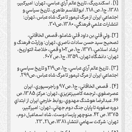
[1]
.
اسكندربيگ، تاريخ عالم آراي عباسي، تهران: اميركبير،
1381، ج1، ص 218.
ابوالقاسم طاهري، تاريخ سياسي و
اجتماعي ايران از مرگ تيمور تا مرگ شاه عباس، تهران:
انتشارات علمي فرهنگي، 1380، ص301.
[2]
.‌
ولي قلي بن داود قلي شاملو، قصص الخاقاني،
تصحيح سيد حسن سادات ناصري، تهران: وزارتت فرهنگ و
ارشاد اسلامي، 1371، ج1، ص102 و
قمي، خلا
صة
التواريخ،
تهران: دانشگاه تهران، 1359، ج1، ص 607 .
[3]
.
تاريخ عالم آراي عباسي، ج1، ص219 و
تاريخ سياسي و
اجتماعي ايران از مرگ تيمور تا مرگ شاه عباس، ص299.
[4]
. قصص الخاقاني، ج1، ص97 و راجرسيوري، ايران
عصرصفوي، ترجمه كامبيزعزيزي، تهران: مركز، 1385، ص
66. عبدالرضا هوشنگ مهدوي، روابط خارجي ايران از ابتداي
دوره صفويه تا پايان جنگ دوم جهاني، تهران: اميركبير،
1375. ص 42. منوچهر پارسا دوست، شاه اسماعيل دوم،
تهران: شركت سهامي انتشار، 1381، ص21 ـ 23.