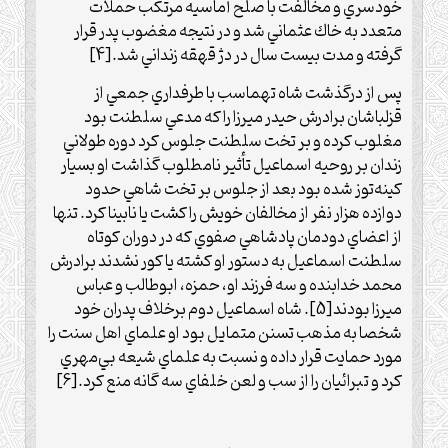
خودسري و مخالفت با صلح آماسيه مرتكب حملات
متعدد به خاك عثماني شد و در نتيجه مغضوب پدر قرار
گرفته و مدت بيست سال در دژ‌ قهقه زنداني شد.
[4]
پس از درگذشت شاه تهماسب با طرفداري جمعي از
قزلباشان برادرش حيدر ميرزا را كه مدعي سلطنت بود
مغلوب كرده و بر تخت سلطنت جلوس كرد دوره طولاني
زندان بر روحيه اسماعيل تأثير نامطلوب گذاشت او بسيار
كينه‌توز شده بود بعد از جلوس بر تخت شاهي حدود
دوازده هزار نفر از مخالفان خویش را كشت يا نابينا كرد. تنها
از اعضاي دودمان پادشاهي صفوي كه در دوران كوتاه
سلطنت اسماعيل به دستور او كشته يا كور نشدند برادرش
محمد خدابنده و سه فرزند او، حمزه، ابوطالب و عباس
ميرزا بودند
[5]
.‌ شاه اسماعيل دوم برخلاف پدران خود
شخصا به مذهب تسنن متمايل بود
ا
و علماي اهل سنت را
مورد حمايت قرار داده و نسبت به علماي شيعه بي‌مهري
كرد و تبرائيان را از سب و لعن خلفاي سه گانه منع كرد.
[6]