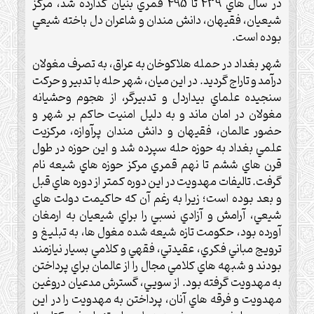
در سال هاي 439 تا 495 قمري بنيان گذارده شد، مركز
شيعيان، فقيهان، دانش مندان و شاعران دل باخته شيعي
بوده است.
شهر بغداد در حمله هلاكوخان به عراق، به تصرف مغولان
درآمد و تاراج گرديد. در اين ميان، شهر حله با تدبير و حركت
سنجيده علماي بيداردل و تدبيرگر، از هجوم وحشيانه
مغولان در امان ماند و به دليل امنيت حاكم بر شهر و
حضور عالمان، فقيهان و دانش مندان پرآوازه، مرکزيت
علمي بغداد به حوزه حله سپرده شد و اين حوزه در طول
قرن هاي ششم تا نهم قمري مركز حوزه هاي شيعه نام
گرفت. تاليفات مهدويت در اين دوره کمتر از دوره هاي قبل
و بعد بوده است؛ زيرا به رغم آن که حاكيمت دولت هاي
شيعي، آرامش و آزادي نسبي را براي شيعيان به ارمغان
آورده بود، حكومت تازه شيعه شده مغول ها، به تبليغ و
ترويج مباني فكري، عقيدتي، فقهي و كلامي بسيار نيازمند
بودند و شبهه هاي کلامي مجال را از عالمان براي پرداختن
به مهدويت گرفته بود. از سويي، گسترش مدعيان دروغين
مهدويت و فرقه هاي آنان، پرداختن به مهدويت را در اين