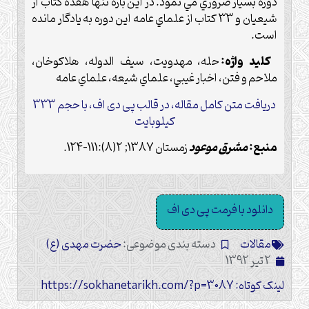
دوره بسيار ضروري مي نمود. در اين باره تنها هفده كتاب از
شيعيان و 33 كتاب از علماي عامه اين دوره به يادگار مانده
است.
كليد واژه:
حله، مهدويت، سيف الدوله، هلاكوخان،
ملاحم و فتن، اخبار غيبي، علماي شيعه، علماي عامه
دریافت متن کامل مقاله، در قالب پی دی اف، با حجم 333
کیلوبایت
منبع:
مشرق موعود
زمستان 1387; 2(8):111-124.
دانلود با فرمت پی دی اف
مقالات
دسته بندی موضوعی:
حضرت مهدی (ع)
2 تیر 1392
لینک کوتاه: https://sokhanetarikh.com/?p=3087