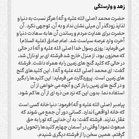
زهد و وارستگى
حضرت محمد (صلی الله علیه و آله) هرگز نسبت به دنيا و
لذايذ زودگذر آن ميلى نشان نداد و به آن, توجهى نكرد. آن
حضرت براى هدايت مردم و رساندن آن ها به سعادت دنيا و
آخرت وارد عرصه سياست شد. امام صادق (علیه السلام)
مى فرمايد: روزى رسول خدا (صلی الله علیه و آله) در حالى
كه محزون بود, از منزل خارج شد فرشته اى بر او نازل شد,
در حالى كه كليد گنج هاى زمين را به همراه داشت. فرشته
گفت: اى محمد (صلی الله علیه و آله) , اين كليدهاى گنج
هاى زمين است. پروردگارت مى فرمايد: اين كليدها را بگير
و در گنج هاى زمين را باز كن و آنچه مى خواهى از آن
استفاده نما. بدون اين كه نزد من ذره اى از آن ها كم شود.
پيامبر (صلی الله علیه و آله) فرمود: دنيا خانه كسى است
كه خانه (واقعى) ندارد. كسانى دور آن جمع مى شوند كه
عقل ندارند. فرشته گفت: به آن خدايى كه تو را به حق
مبعوث نمود! وقتى در آسمان چهارم كليدها را تحويل مى
گرفتم, همين سخن را از فرشته ديگرى شنيدم.