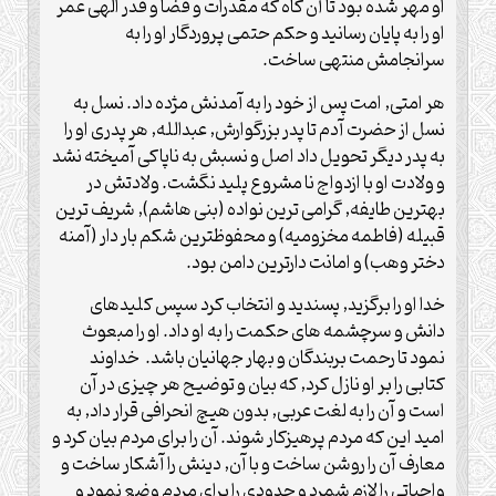
او مهر شده بود تا آن گاه كه مقدرات و قضا و قدر الهى عمر
او را به پايان رسانيد و حكم حتمى پروردگار او را به
سرانجامش منتهى ساخت.
هر امتى, امت پس از خود را به آمدنش مژده داد. نسل به
نسل از حضرت آدم تا پدر بزرگوارش, عبدالله, هر پدرى او را
به پدر ديگر تحويل داد اصل و نسبش به ناپاكى آميخته نشد
و ولادت او با ازدواج نا مشروع پليد نگشت. ولادتش در
بهترين طايفه, گرامى ترين نواده (بنى هاشم), شريف ترين
قبيله (فاطمه مخزوميه) و محفوظترين شكم بار دار (آمنه
دختر وهب) و امانت دارترين دامن بود.
خدا او را برگزيد, پسنديد و انتخاب كرد سپس كليدهاى
دانش و سرچشمه هاى حكمت را به او داد. او را مبعوث
نمود تا رحمت بربندگان و بهار جهانيان باشد. خداوند
كتابى را بر او نازل كرد, كه بيان و توضيح هر چيزى در آن
است و آن را به لغت عربى, بدون هيچ انحرافى قرار داد, به
اميد اين كه مردم پرهيزكار شوند. آن را براى مردم بيان كرد و
معارف آن را روشن ساخت و با آن, دينش را آشكار ساخت و
واجباتى را لازم شمرد و حدودى را براى مردم وضع نمود و