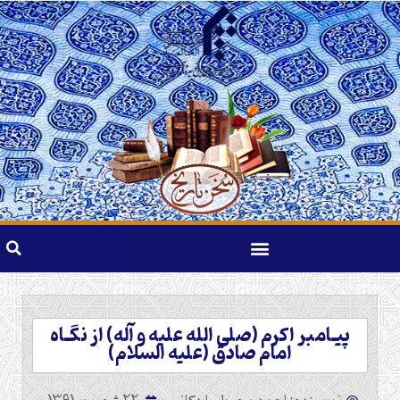
پيـامبر اكرم (صلی الله علیه و آله) از نگـاه
امام صادق (علیه السلام)