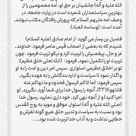
الله علیه و آله) جانشينان بر حق او, أمه معصومين را از
بهترين سياستمداران شمرده است در زيارت جامعه, در
وصف أمه عليهم السلام كه پرورش يافتگان مكتب نبوتند,
آمده است: (وساسه العباد).
فضيل بن يسار مى گويد: از امام صادق (علیه السلام)
شنيدم كه به بعضى از اصحاب قيس ماصر فرمود: خداوند ـ
عز و جل ـ پيغمبرش را تربيت كرد و نيكو تربيت فرمود. چون
تربيت او را تكميل نمود, فرمود: (انك لعلى خلق عظيم);
تو بر اخلاق عظيمى استوارى. سپس امر دين و امت را به او
واگذار نمود تا سياست و اداره بندگانش را به عهده بگيرد,
سپس فرمود: (ما اتاكم الرسول فخذوه و ما نهاكم عنه
فانتهوا)(23), آنچه را رسول خدا براى شما آورد, بگيريد, (و
اجرا كنيد) و از آنچه نهى كرد, خود دارى نماييد. رسول خدا
(صلی الله علیه و آله) استوار, موفق و مويد به روح القدس
بود و نسبت به سياست و تدبير خلق هيچ گونه لغزش و
خطايى نداشت و به آداب خدا تربيت شده بود,… .