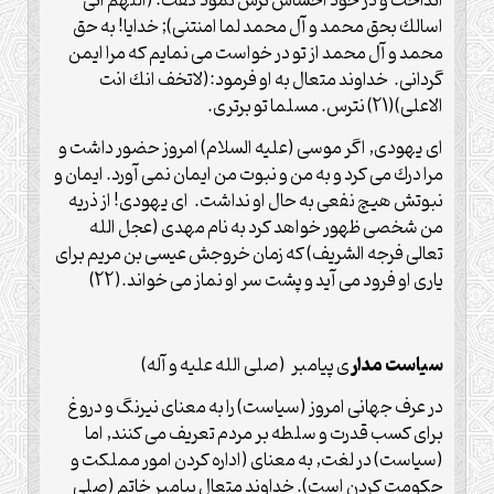
انداخت و در خود احساس ترس نمود گفت: (اللهم انى
اسالك بحق محمد و آل محمد لما امنتنى); خدايا! به حق
محمد و آل محمد از تو در خواست مى نمايم كه مرا ايمن
گردانى. خداوند متعال به او فرمود:(لاتخف انك انت
الاعلى)(21) نترس. مسلما تو برترى.
اى يهودى, اگر موسى (علیه السلام) امروز حضور داشت و
مرا درك مى كرد و به من و نبوت من ايمان نمى آورد. ايمان و
نبوتش هيچ نفعى به حال او نداشت. اى يهودى! از ذريه
من شخصى ظهور خواهد كرد به نام مهدى (عجل الله
تعالی فرجه الشریف) كه زمان خروجش عيسى بن مريم براى
يارى او فرود مى آيد و پشت سر او نماز مى خواند.(22)
سياست مدار
ى پيامبر (صلی الله علیه و آله)
در عرف جهانى امروز (سياست) را به معناى نيرنگ و دروغ
براى كسب قدرت و سلطه بر مردم تعريف مى كنند, اما
(سياست) در لغت, به معناى (اداره كردن امور مملكت و
حكومت كردن است). خداوند متعال پيامبر خاتم (صلی