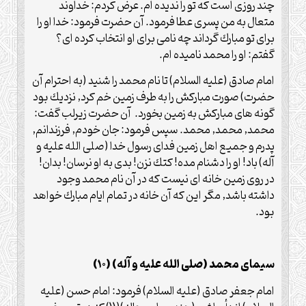
چند روزى است كه تو را نديده ام. عرض كردم: خداوند
متعال به من پسرى عطا فرمود. آن حضرت فرمود: خدا او را
براى تو مبارك گرداند چه نامى براى او انتخاب كرده اى؟
گفتم: او را محمد ناميده ام.
امام صادق (علیه السلام) تا نام محمد را شنيد (به احترام آن
حضرت) صورت مباركش را به طرف زمين خم كرد, نزديك بود
گونه هاى مباركش به زمين بخورد. آن حضرت زيرلب گفت:
محمد, محمد, محمد. سپس فرمود: جان خودم, فرزندانم,
پدرم و جميع اهل زمين فداى رسول خدا (صلی الله علیه و
آله) باد! او را دشنام مده! كتك نزن! بدى به او نرسان! بدان!
در روى زمين خانه اى نيست كه در آن نام محمد وجود
داشته باشد, مگر اين كه آن خانه در تمام ايام مبارك خواهد
بود.
سيماى محمد (صلی الله علیه و آله) (10)
امام جعفر صادق (علیه السلام) فرمود: امام حسن (علیه