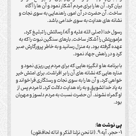
بيان كرد. آن ها را براى مردم آشكار نمود و آن ها را آگاه
ساخت. آن حضرت در آن امور, راهنمايى به سوى نجات و
نشانه هاى هدايت به سوى خدا مى باشد.
رسول خدا (صلی الله علیه و آله) رسالتش را تبليغ كرد,
مإموريتش را آشكار ساخت, بارهاى سنگين نبوت را كه به
عهده گرفته بود, به منزل رسانيد و به خاطر پرورگارش صبر
كرد و در راهش جهاد نمود.
با برنامه ها و انگيزه هايى كه براى مردم پى ريزى نمود و
مناره هايى كه نشانه هاى آن را بر افراشت, براى امتش خير
خواهى كرد, و آن ها را به سوى نجات و رستگارى فرا خواند و
به ياد خدا تشويق و به راه هدايت دلالت كرد, تا مردم پس از
او گمراه نشوند. آن حضرت نسبت به مردم دلسوز و مهربان
بود.
پى نوشت ها
:
1- حجر, آيه 9. (انا نحن نزلنا الذكر و انا له لحافظون)