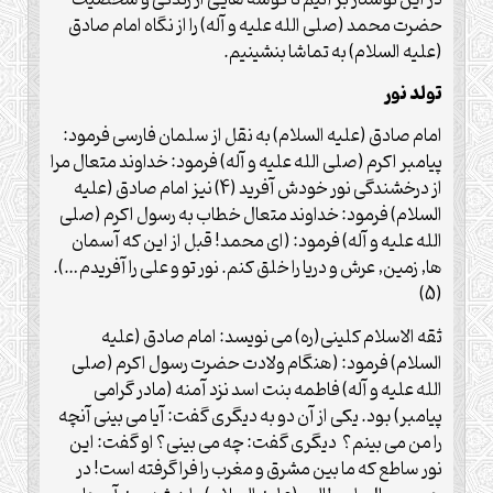
حضرت محمد (صلی الله علیه و آله) را از نگاه امام صادق
(علیه السلام) به تماشا بنشينيم.
تولد نور
امام صادق (علیه السلام) به نقل از سلمان فارسى فرمود:
پيامبر اكرم (صلی الله علیه و آله) فرمود: خداوند متعال مرا
از درخشندگى نور خودش آفريد (4) نيز امام صادق (علیه
السلام) فرمود: خداوند متعال خطاب به رسول اكرم (صلی
الله علیه و آله) فرمود: (اى محمد! قبل از اين كه آسمان
ها, زمين, عرش و دريا را خلق كنم. نور تو و على را آفريدم…).
(5)
ثقه الاسلام كلينى(ره) مى نويسد: امام صادق (علیه
السلام) فرمود: (هنگام ولادت حضرت رسول اكرم (صلی
الله علیه و آله) فاطمه بنت اسد نزد آمنه (مادر گرامى
پيامبر) بود. يكى از آن دو به ديگرى گفت: آيا مى بينى آنچه
را من مى بينم؟ ديگرى گفت: چه مى بينى؟ او گفت: اين
نور ساطع كه ما بين مشرق و مغرب را فرا گرفته است! در