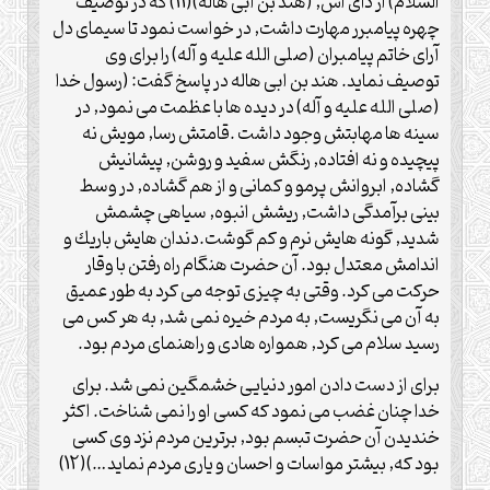
السلام) از دأى اش, (هند بن ابى هاله)(11) كه در توصيف
چهره پيامبرر مهارت داشت, در خواست نمود تا سيماى دل
آراى خاتم پيامبران (صلی الله علیه و آله) را براى وى
توصيف نمايد. هند بن ابى هاله در پاسخ گفت: (رسول خدا
(صلی الله علیه و آله) در ديده ها با عظمت مى نمود, در
سينه ها مهابتش وجود داشت .قامتش رسا, مويش نه
پيچيده و نه افتاده, رنگش سفيد و روشن, پيشانيش
گشاده, ابروانش پرمو و كمانى و از هم گشاده, در وسط
بينى برآمدگى داشت, ريشش انبوه, سياهى چشمش
شديد, گونه هايش نرم و كم گوشت.دندان هايش باريك و
اندامش معتدل بود. آن حضرت هنگام راه رفتن با وقار
حركت مى كرد. وقتى به چيزى توجه مى كرد به طور عميق
به آن مى نگريست, به مردم خيره نمى شد, به هر كس مى
رسيد سلام مى كرد, همواره هادى و راهنماى مردم بود.
براى از دست دادن امور دنيايى خشمگين نمى شد. براى
خدا چنان غضب مى نمود كه كسى او را نمى شناخت. اكثر
خنديدن آن حضرت تبسم بود, برترين مردم نزد وى كسى
بود كه, بيشتر مواسات و احسان و يارى مردم نمايد…)(12)