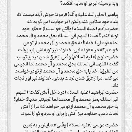
و به وسيله ابر بر او سايه افكند؟
پيامبر (صلی الله علیه و آله) فرمود: خوش آيند نيست كه
بنده خود ستايى كند ولكن (در جوابت) مى گويم كه
حضرت آدم (علیه السلام) وقتى خواست از خطاى خود
توبه كند, گفت: (اللهم انى اسالك بحق محمد و آل محمد
لما غفرت لى) خدايا! به حق محمد و آل محمد از تو مى
خواهم كه مرا عفو نمايى. خداوند نيز توبه اش را پذيرفت.
حضرت نوح (علیه السلام) وقتى از غرق شدن در دريا ترسيد
گفت (اللهم انى اسالك بحق محمد و آل محمد لما انجيتنى
من الغرق); خدايا به حق محمد و آل محمد از تو در خواست
مى كنم. مرا از غرق شدن نجات بدهى. خداوند نيز او را نجات
داد.
حضرت ابراهيم (علیه السلام) در داخل آتش گفت:(اللهم
انى اسالك بحق محمد و آل محمد لما انجيتنى منها); خدايا!
به حق محمد و آل محمد از تو مى خواهم كه مرا از آتش
نجات دهى. خداوند نيز آتش را براى او سرد و گوارا نمود.
حضرت موسى (علیه السلام) وقتى عصايش را به زمين