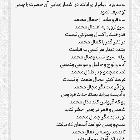
سعدى با الهام از روايات, در اشعار زيبايى آن حضرت را چنين
توصيف نمود:
ماه فرو ماند از جمال محمد
سرو نرويد به اعتدال محمد
قدر فلك را كمال ومنزلتى نيست
در نظر قدر با كمال محمد
وعده ديدار هر كسى به قيامت
ليله اسرى شب وصال محمد
آدم و نوح و خليل و موسى وعيسى
آمده مجموع در ظلال محمد
عرصه گيتى مجال همت او نيست
روز قيامت نگر مجال محمد
و آنهمه پيرايه بسته جنت فردوس
بو كه قبولش كند بلال محمد
شمس و قمر در زمين حشر نتابد
نور نتابد مگر جمال محمد
همچو زمين خواهد آسمان كه بيفتد
تا بدهد بوسه بر نعال محمد
شايد اگر آفتاب و ماه نتابد