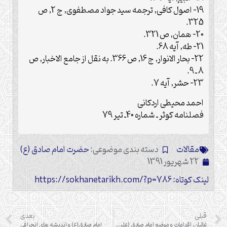
19- اصول كافى, ترجمه سيد جواد مصطفوى, ج 2, ص
325.
20- همان, ص 321.
21- طه, آيه 68.
22- بحار الانوار, ج 16, ص 366. به نقل از جامع الاخبار, ص
8 ـ 9.
23- حشر, آيه 7.
احمد محيطى اردكانى
فصلنامه كوثر ـ شماره 40ـ تير 79
مقالات
دسته بندی موضوعی:
حضرت امام صادق (ع)
22 شهریور 1391
لینک کوتاه: https://sokhanetarikh.com/?p=786
قبلی
بعدی
غاليان، اقدامات و موضع امام صادق (عليه‌ السلام)
امام صادق(ع) و انديشه هاى انحرافى