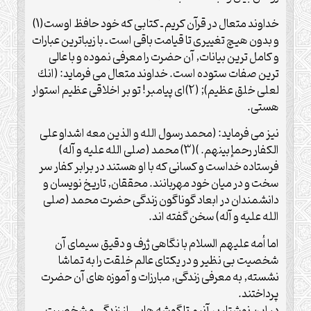
خداوند متعال در قرآن كريم ـ كتابى كه خود حافظ اوست(1)
و بدون هيچ تغييرى تا قيامت باقى است ـ با زيباترين عبارات
و كامل ترين بيانات, آن حضرت را معرفى نموده و با عالى
ترين صفات ستوده است. خداوند متعال مى فرمايد: (انك
لعلى خلق عظيم); (2)اى پيامبر! تو بر اخلاقى عظيم استوار
هستى.
نيز مى فرمايد: (محمد رسول الله و الذين معه اشداو على
الكفار رحمإ بينهم. )(3) محمد (صلی الله علیه و آله)
فرستاده خداست و كسانى كه با او هستند در برابر كفار سر
سخت و در ميان خود مهربانند. محققان, تاريخ نويسان و
دانشمندان در ابعاد گوناگون زندگى حضرت محمد (صلی
الله علیه و آله) سخن گفته اند.
اما أمه عليهم السلام با نگاهى ژرف و دقيق سيماى آن
شخصيت بى نظير و در يكتاى عالم خلقت را به تماشا
نشسته, به معرفى زندگى, مبارزات و آموزه هاى آن حضرت
پرداختند.
در اين نوشتار بر آنيم تا گوشه هايى از زندگى و شخصيت