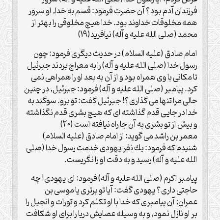
فرزندان آدم بود؟ آن حضرت فرمود: قسم به خدا, او سرور
همه مخلوقات خداوند بود. خدا هيچ مخلوقى را بهتر از
محمد (صلی الله علیه و آله) نيافريد(19)
امام صادق (علیه السلام) در حديث ديگرى فرمود: چون
رسول خدا (صلی الله علیه و آله) را به معراج بردند جبرئيل
تا مكانى با وى همراه بود و از آن به بعد او را همراهى نمى
كرد. پيامبر (صلی الله علیه و آله) فرمود: جبرئيل, در چنين
حالى مرا تنها مى گذارى؟! جبرئيل گفت: تو برو. سوگند به
خدا در جايى قدم گذاشته اى كه هيچ بشرى قدم نگذاشته
و بيش از تو بشرى به آن جا راه نيافته است (20)
معمر بن راشد مى گويد: از امام صادق (علیه السلام)
شنيدم كه فرمود: يك نفر يهودى خدمت رسول خدا (صلی
الله علیه و آله) رسيد و به دقت او را نگريست.
پيامبر اكرم (صلی الله علیه و آله) فرمود: اى يهودى! چه
حاجتى دارى؟ يهودى گفت: آيا تو برترى يا موسى بن
عمران; آن پيامبرى كه خدا با او تكلم كرد و تورات و انجيل را
بر او نازل نمود, و به وسيله عصايش دريا را براى او شكافت