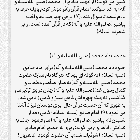
كلبى مى گويد: (از ابهت صادق آل محمد (صلی الله علیه و
آله) به خدا سوگند! تمام قرآن را فراموش كردم و يك حرف به
يادم نيامد تا سوال كنم.(7) برخى چهارصد نام و لقب
پيامبر (صلی الله علیه و آله) كه در قرآن آمده است, را بر
شمرده اند.(8)
عظمت نام محمد (صلی الله علیه و آله)
جلوه نام محمد (صلی الله علیه و آله) براى امام صادق
(علیه السلام) به گونه اى بود كه هر گاه نام مبارك حضرت
محمد (صلی الله علیه و آله) به ميان مىآمد, عظمت و
كمال رسول خدا (صلی الله علیه و آله) چنان در وى تإثير مى
گذاشت, كه رنگ چهره اش گاهى سبز و گاهى زرد مى شد,
به طورى كه آن حضرت در آن حال, براى دوستان نيز نا آشنا
مى نمود.(9) امام صادق (علیه السلام) گاهى بعد از
شنيدن نام پيامبر (صلی الله علیه و آله) مى فرمود: جانم به
فدايش. اباهارون مى گويد: روزى به حضور امام صادق
(علیه السلام) شرفياب شدم. آن حضرت فرمود: اباهارون!