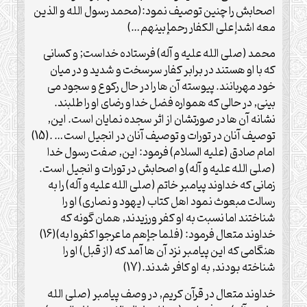
اصحابش را چنين توصيف نمود:(محمد رسول الله و الذين
معه اشدإ على الكفار رحمإ بينهم…)
محمد (صلی الله علیه و آله) فرستاده خداست; و كسانى
كه با او هستند در برابر كفار سرسخت و شديد و در ميان
خود مهربانند. پيوسته آن ها را در حال ركوع و سجود مى
بينى, در حالى كه همواره فضل خدا و رضاى او را طلبند.
نشانه آن ها در صورتشان از اثر سجده نمايان است. اين,
توصيف آنان در تورات و توصيف آنان در انجيل است… .(15)
امام صادق (علیه السلام) فرمود: اين, صفت رسول خدا
(صلی الله علیه و آله) و اصحابش در تورات و انجيل است.
زمانى كه خداوند پيامبر خاتم (صلی الله علیه و آله) را به
رسالت مبعوث نمود اهل كتاب (يهود و نصارى) او را
شناختند اما نسبت به او كفر ورزيدند, همان گونه كه
خداوند متعال فرمود: (فلما جإهم ما عرجوا كفروا به)(16)
هنگامى كه اين پيامبر نزد آن ها آمد كه (از قبل) او را
شناخته بودند, به او كافر شدند.(17)
خداوند متعال در قرآن كريم, در وصف پيامبر (صلی الله