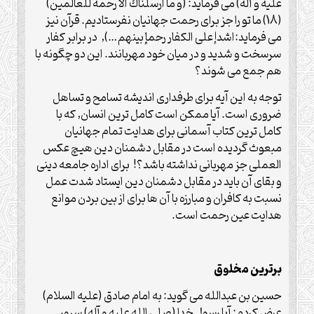
علیه و آله) مى فرمايد: (و ما ارسلناك الا رحمه للعالمين)
(18) ما تو را جز براى رحمت جهانيان نفرستاديم. قرآن نيز
مى فرمايد:اشدإ على الكفار رحمإ بينهم…), در برابر كفار
سرسخت و شديد و در ميان خود مهربانند. اين دو چگونه با
هم جمع مى شوند؟
توجه به اين آيه براى طرفدارى انديشه تسامح و تساهل
ضرورى است. آيا ممكن است كامل ترين انسان, كه با
كامل ترين كتاب آسمانى براى هدايت تمام جهانيان
مبعوث گرديده است در مقابل دشمنان دين هيچ عكس
العملى جز مهربانى نداشته باشد؟! براى اداره جامعه دينى
و بقاى آن بايد در مقابل دشمنان دين ايستاد شدت عمل
نسبت به كافران و مبارزه با آن ها براى از بين بردن موانع
هدايت عين رحمت است.
برترين مخلوق
حسين بن عبدالله مى گويد: به امام صادق (علیه السلام)
عرض كردم: آيا رسول خدا (صلی الله علیه و آله) سرور