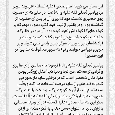
ابن سنان مى گويد: امام صادق (علیه السلام) فرمود: مردى
نزد پيامبر (صلی الله علیه و آله) آمد, در حالى كه آن حضرت
روى حصيرى نشسته بود كه زبرى آن بر بدن آن حضرت اثر
گذاشته بود, و بر بالشى از ليف خرما تكيه نموده بود, كه بر
گونه هاى گلگونه اش نفوذ كرده بود. آن مرد در حالى كه
جاهاى اثر كرده را مسح مى نمود, گفت: كسرى و قيصر
(پادشاهان ايران و روم) هرگز چنين راضى نمى شوند و بر
حرير و ديبا مى خوابند و تو (كه سرور مخلوقات خدايى) بر
اين حصير!
پيامبر (صلی الله علیه و آله) فرمود: به خدا من از آن ها برتر
و گرامى تر هستم. من كجا و دنيا كجا! مثال زورگذر بودن
دنيا, مثال شخصى است كه بر درختى سايه دار عبور مى
كند, لحظه هايى از سايه درخت استفاده مى كند و وقتى
سايه تمام شد, از آن جا كوچ مى كند و درخت را رها مى كند.
هيچ زمينه اى از زندگى پيامبر (صلی الله علیه و آله) نيست,
مگر اين كه امام صادق (علیه السلام) در آن زمينه سخنانى
با ارزش دارد. به عنوان حسن ختام, به ذكر خطبه اى از آن
حضرت در توصيف پيامبر (صلی الله علیه و آله) اكتفا مى