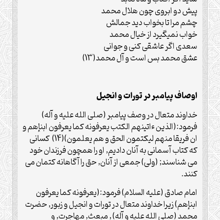
پيش دو ابروى چون هلال محمد
چشم مرا تا بخواب ديد جمالش
خواب نميگيرد از خيال محمد
سعدى اگر عاشقى كنى و جوانى
عشق محمد بس است و آل محمد(13)
اوصاف پيامبر در تورات و انجيل
خداوند متعال در وصف پيامبر (صلی الله علیه و آله)
فرمود:(الذين ءاتينهم الكتب يعرفونه كما يعرفون ابنإهم و
ان فريقا منهم ليكتمون الحق و هم يعلمون)(14) كسانى
كه كتاب آسمانى به آنان داديم, او را همچون فرزندان خود
مى شناسند; (ولى) جمعى از آنان, حق را آگاهانه كتمان مى
كنند.
امام صادق (علیه السلام) فرمود:(يعرفونه كما يعرفون
ابنإهم) زيرا خداوند متعال در تورات و انجيل و زبور, حضرت
محمد (صلی الله علیه و آله) , مبعث, مهاجرت, و