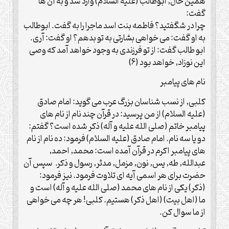
همين حال, ابوطالب (علیه السلام) وارد شد و به آن ها
گفت:
چرا در شگفتيد؟ فاطمه بنت اسد ماجرا را به گفت. ابوطالب
به او گفت: مى خواهى بشارتى به تو بدهم؟ او گفت: آرى.
ابو طالب گفت: از تو فرزندى به وجود خواهد آمد كه وصى
اين نوزاد, خواهد بود (6)
نام هاى پيامبر
كلبى, از نسب شناسان بزرگ عرب مى گويد: امام صادق
(علیه السلام) از من پرسيد: در قرآن چند نام از نام هاى
پيامبر خاتم (صلی الله علیه و آله) ذكر شده است؟ گفتم:
دو يا سه نام. امام صادق (علیه السلام) فرمود: ده نام از نام
هاى پيامبر اكرم در قرآن آمده است: محمد, احمد,
عبدالله, طه, يس, نون, مزمل, مدثر, رسول و ذكر. سپس آن
حضرت براى هر اسمى آيه اى تلاوت فرمود. نيز فرمود:
(ذكر) يكى از نام هاى محمد (صلی الله علیه و آله) است و
ما (اهل بيت) (اهل ذكر) هستيم. كلبى! هر چه مى خواهى
از ما سوال كن.