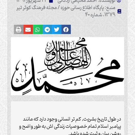
نویسنده: احمد محیطی اردکانی
22 شهریور 1391
منبع: پایگاه اطلاع رسانی حوزه / مجله فرهنگ کوثر تیر
1379، شماره 40
در طول تاريخ بشريت, كم تر انسانى وجود دارد كه مانند
پيامبر اسلام تمام خصوصيات زندگى اش به طور واضح و
روشن بيان و ثبت شده باشد.