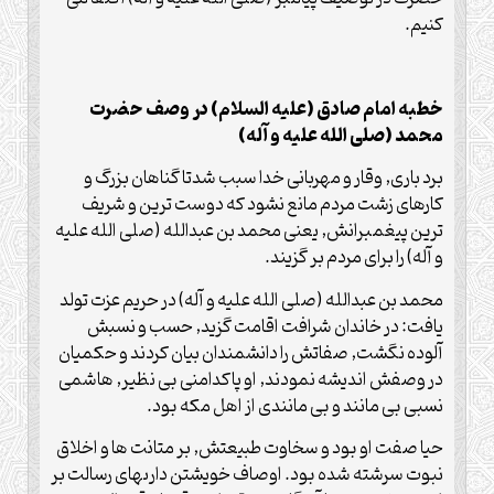
كنيم.
خطبه امام صادق (علیه السلام) در وصف حضرت
محمد (صلی الله علیه و آله)
برد بارى, وقار و مهربانى خدا سبب شدتا گناهان بزرگ و
كارهاى زشت مردم مانع نشود كه دوست ترين و شريف
ترين پيغمبرانش, يعنى محمد بن عبدالله (صلی الله علیه
و آله) را براى مردم بر گزيند.
محمد بن عبدالله (صلی الله علیه و آله) در حريم عزت تولد
يافت: در خاندان شرافت اقامت گزيد, حسب و نسبش
آلوده نگشت, صفاتش را دانشمندان بيان كردند و حكميان
در وصفش انديشه نمودند, او پاكدامنى بى نظير, هاشمى
نسبى بى مانند و بى مانندى از اهل مكه بود.
حيا صفت او بود و سخاوت طبيعتش, بر متانت ها و اخلاق
نبوت سرشته شده بود. اوصاف خويشتن دارىهاى رسالت بر