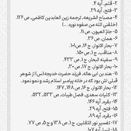
2- قلم, آيه 4.
3- فتح, آيه 29.
4- مصباح الشريعه, ترجمه زين العابدين كاظمى, ص 126.
(خلقنى الله من صفوه نوره. ..)
5- جلإ العيون. ص 11.
6- همان, ص 36.
7- بحار الانوار, ج 16, ص101.
8- مناقب, ج 1, ص 150.
9- سفينه البحار, ج 1, ص 433.
10- بحار الانوار, ج 17, ص 30,
11- هند بن ابى هاله, فرزند حضرت خديجه(س) از شوهر
قبلى اش بود كه در خانه پيامبر اسلام رشد و نمو نمود.
12- بحار الانوار, ج 16, ص 148 ـ 147.
13- كليات سعدى, فصل طيبات, ص 533 ـ 532.
14- بقره, آيه 146.
15- فتح, آيه 29.
16- بقره, آيه 89.
17- تفسير نور الثقلين, ج 1, ص 138 و ج 5, ص 77.
18- انبيإ, آيه 107.