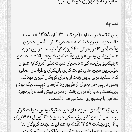
سفید را به جمهوری خواهان سپرد.
دیباچه
پس از تسخیر سفارت آمریکا در 13 آبان 1358 به دست
دانشجویان پیرو خط امام «جیمی کارتر» رئیس جمهور
وقت آمریکا در بحرانی 444 روزه گرفتار شد. در این دوره
«سایرونس ونس» وزیر وقت امور خارجه ایالات متحده و
«زبیگنیو برژینسکی» دستیار امنیت ملی آمریکا به عنوان
مؤثرترین مهره های دولت کارتر، بازیگران و طراحان اصلی
کاخ سفید برای برون رفت از بحران گروگان گیری بودند.
ونس در پی حل بحران از طریق راه کارهای دیپلماتیک بود و
برژینسکی تنها راه برون رفت از بحران پیش آمده را برخورد
نظامی با جمهوری اسلامی می دانست.
پس از ناکارآمدی شیوه های دیپلماتیک ونس، دولت کارتر
بر اساس ایده و نظر برژینسکی در تاریخ 24 آوریل 1980 برابر
با 4 اردیبهشت 1359 اقدام به عملیات نجات گروگان ها
موسوم به عملیات پنجه عقاب در خاک ایران کرد که در