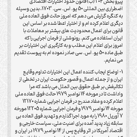
پیرو بخش 204 (ب) قانون حدود اختیارات اقتصادی
اضطراری بین المللی 50 یو. اس. سی. 1703، بدین وسیله
به کنگره گزارش می دهم که امروز حالت فوق العاده ملی
دیگری اعلام کرده ام و از اختیار اعطا شده بر اساس این
قانون برای اعمال محدودیت های بیشتر بر معاملات با
ایران استفاده می کنم. رونوشتی از فرمان اجرایی را که
امروز برای اعلام این مطلب و به کارگیری این اختیارات بر
طبق ماده 50 یو. اس. سی صادر نموده ام به پیوست تقدیم
می نمایم.
1- اوضاع ایجاب کننده اعمال این اختیارات تداوم وقایع
ایران و از جمله اعمال و قصور حکومت ایران در تخطی از
تکالیفش بر طبق حقوق بین الملل می باشد که مرا
واداشت تا در مورخه 14 نوامبر 1979 حالت فوق العاده ملی
اعلام کرده و مفاد مندرج در فرمان اجرایی شماره 12170
مورخه 14 نوامبر 1979 و فرمان اجرایی شماره 12205 مورخه
7 آوریل 1980 را به مورد اجرا گذاردم و تهدید فوق العاده بی
سابقه زیاد پدید آمده برای امنیت ملی، سیاست خارجی و
اقتصاد آمریکا در اثر وقایع پس از 14 نوامبر 1979 در ایران و