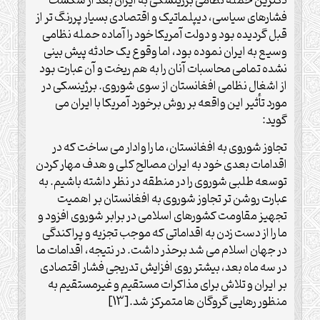
دکترین حمله نظامی برژینسکی به ایران بعد از شکست
فشارهای سیاسی، دیپلماتیک و اقتصادی بسیار پررنگ تر از
قبل گردیده بود و دولت آمریکا خود را آماده حمله نظامی
وسیع به ایران نموده بود، اما وقوع یک حادثه پیش بینی
نشده تمامی محاسبات آنان را به هم ریخت و آن عبارت بود
از اشغال نظامی افغانستان از سوی شوروی. برژینسکی در
مورد تأثیر این واقعه بر روش برخورد آمریکا با ایران می
گوید:
تجاوز شوروی به افغانستان، ما را وادار می ساخت که در
اقدامات بعدی خود به ایران مصالح کلی و هدف مهار کردن
توسعه طلبی شوروی را در منطقه در نظر داشته باشیم. به
عبارت روشن تر تجاوز شوروی به افغانستان بر اهمیت
تجهیز مقاومت کشورهای اسلامی در برابر شوروی افزود و
ما را از دست زدن به اقداماتی که موجب تجزیه و پراکندگی
در جهان اسلام می شد برحذر داشت. در نتیجه، اقدامات ما
در سه ماه بعد، بیشتر روی افزایش تدریجی فشار اقتصادی
بر ایران و تلاش برای مذاکرات مستقیم و غیرمستقیم به
منظور رهایی گروگان ها متمرکز شد.[13]