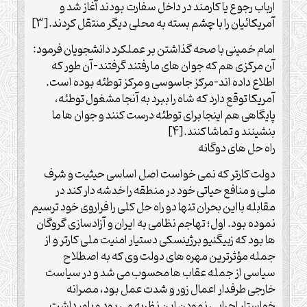
ارباب رجوع یا کارمند در داخل سفارت بودند آغاز شد و
آمریکائیان را با چشم بسته به محلی دیگر منتقل کردند.[3]
امام خمینی با صحه گذاشتن بر عملکرد دانشجویان فرمود:
آن مرکزی هم که جوان های ما رفتند گرفتند-آن طور که
اطلاع داده اند-مرکز جاسوسی و مرکز توطئه بوده است.
آمریکا توقع دارد که شاه را ببرد به آنجا مشغول توطئه،
پایگاهی هم اینجا برای توطئه درست کنند و جوان ها ما
بنشینند و تماشا کنند.[4]
راه حل های دوگانه
دولت کارتر که نمی خواست اصل اساسی حیثیت و شرف
ملی و منافع حیاتی خود در منطقه را خدشه دار کند در
مقابله بااین بحران تنها دو راه حل کلی را فراروی خود ترسیم
نموده بود. اول؛ تهاجم نظامی به ایران و آزادسازی گروگان
ها بود که زبیگنیو برژینسکی دستیار امنیت ملی کارتر و از
جمله مؤثرترین مهره های دولت وی که به اصطلاح
سیاسی از جمله عقاب ها محسوب می شد و در سیاست
خارجی طرفدار اعمال زور و شدت عمل بود، مصرانه
خواستار اجرایی نمودن این نظریه می بود و باور داشت