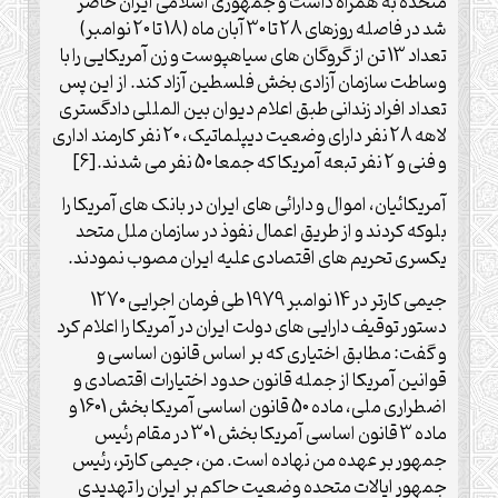
متحده به همراه داشت و جمهوری اسلامی ایران حاضر
شد در فاصله روزهای 28 تا 30 آبان ماه (18 تا 20 نوامبر)
تعداد 13 تن از گروگان های سیاهپوست و زن آمریکایی را با
وساطت سازمان آزادی بخش فلسطین آزاد کند. از این پس
تعداد افراد زندانی طبق اعلام دیوان بین المللی دادگستری
لاهه 28 نفر دارای وضعیت دیپلماتیک، 20 نفر کارمند اداری
و فنی و 2 نفر تبعه آمریکا که جمعا 50 نفر می شدند.[6]
آمریکائیان، اموال و دارائی های ایران در بانک های آمریکا را
بلوکه کردند و از طریق اعمال نفوذ در سازمان ملل متحد
یکسری تحریم های اقتصادی علیه ایران مصوب نمودند.
جیمی کارتر در 14 نوامبر 1979 طی فرمان اجرایی 1270
دستور توقیف دارایی های دولت ایران در آمریکا را اعلام کرد
و گفت: مطابق اختیاری که بر اساس قانون اساسی و
قوانین آمریکا از جمله قانون حدود اختیارات اقتصادی و
اضطراری ملی، ماده 50 قانون اساسی آمریکا بخش 1601 و
ماده 3 قانون اساسی آمریکا بخش 301 در مقام رئیس
جمهور بر عهده من نهاده است. من، جیمی کارتر، رئیس
جمهور ایالات متحده وضعیت حاکم بر ایران را تهدیدی