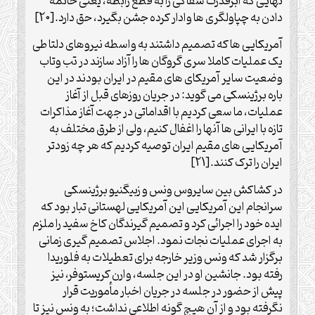
نهایی که ابرقدرت سفاکی را به قطع رابطه، یعنی خاتمه
دادن به چپاولگری ها وادار کرده جشن بگیرد، حق دارد.[20]
آمریکایی ها که تصمیم داشتند به واسطه نیروهای دلتا طی
یک عملیات کاملا سری گروگان ها را آزاد سازند در تب وتاب
وضعیت سایر آمریکای های مقیم در ایران بودند در این
باره برژینسکی می گوید: در جریان روزهای قبل از آغاز
عملیات، ما سعی کردیم با اقداماتی در جهت آغاز مذاکرات
تازه با ایرانی ها آنها را اغفال کنیم، ولی از طرق مختلف به
آمریکایی های مقیم ایران توصیه کردیم که هر چه زودتر
ایران را ترک کنند.[21]
در کشاکش بین سایروس ونس و زبیگنیو برژینسکی
سرانجام این آمریکایی این آمریکایی لهستانی تبار بود که
ایده خود را اجرائی کرد و تصمیم گیرندگان کاخ سفید را ملزم
به اجرای عملیات نجات نمود. اجلاس تصمیم گیری زمانی
برگزار شد که ونس وزیر خارجه برای تعطیلات به فلوریدا
رفته بود. جانشین او در این جلسه، وارن کریستوفر، نیز
پیش از حضور در جلسه در جریان اخبار مأموریت قرار
نگرفته بود و از آن هیچ گونه اطلاعی نداشت؛ به ونس نیز تا