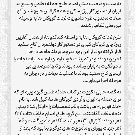
به سبب وضعیت پیش آمده، طرح حمله نظامی وسیع به
ایران از دستور کار برژینسکی و همفکرانش خارج شد و آنها
سخت مجذوب طرح مأموریت نجات گروگان ها به وسیله
نیروهای نظامی شدند.
طرح نجات گروگان ها به واسطه کماندوها، از همان آغازین
روزگهای گروگان گیری در دستور کار دولتمردان کاخ سفید
قرار گرفته بود. از این روی نیروهای دلتا ماه ها در حال
تمرین بودند و در تمرینات خود بارها و بارها عملیات نجات را
با موفقیت به پایان رسانده بودند و تنها مترصد پیامی
ازسوی کاخ سفید بودند تا عملیات نجات را در تهران به
مرحله اجرا دربیاورند.
به گفته چارلی بکویث در کتاب حادثه طبس گروه ویژه ای که
برای حمله به ایران و آزادی گروگان ها تشکیل شد، به نام
«دلتافورس» می باشد و نام عمملیات را «ایگل کلا» یعنی
پنجه عقاب گذاشتند. این گروه طبق اذعان مؤلف کتاب 132
نفر بودند؛ 2 ژنرال، 12 نفر راننده، 12 نفر مأمور گشت و 106
نفر جهت یورش و مأموریت های دیگر و بنا بود که بعد از