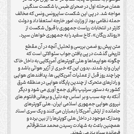
همان مرحله اول در صحرای طبس با شکست سنگینی
مواجه شد. در پی این شکست سایرونس ونس که مخالف
حمله نظامی بود از وزارت امور خارجه استعفا داد و دولت
کارتر در انتخابات ریاست جمهوری با قبول شکست از
«رونالد ریگان»، کاخ سفید را به جمهوری خواهان سپرد.
متن پیش رو ضمن بررسی و تحلیل آنچه در آن مقطع
تاریخی گذشت در پی یافتن جواب سئوالاتی است که
چگونه هواپیماها و هلی کوپترهای آمریکایی به داخل خاک
ایران وارد شدند، بدون این که خبری از آژیر هوائی باشد و
چرا چند روز قبل از عملیات آمریکایی ها، پدافندهای هوایی
و رادارهای متحرک از چندین پایگاه هوایی در منطقه شرق
کشور به دستور سرتیپ باقری جمع آوری می شود و دیگر
آنکه به چه سبب و بر اساس چه دلیل و برهانی فانتوم های
نیروی هوایی جمهوری اسلامی ایران، هلی کوپترهای
جامانده از ارتش آمریکا را بمباران می کنند و یک سری اسناد
ومدارک موجود در داخل هلی کوپترها را از بین برده و
همچنین باعث به شهادت رسیدن محمد منتظرقائم
فرمانده سپاه یزد می شوند.