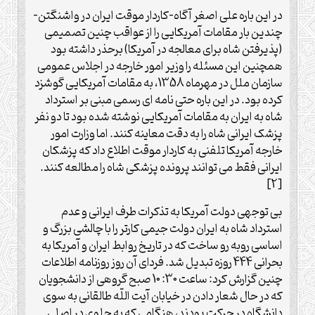
در این باره علی اصغر آگاه-کاردار موقت ایران در واشنگتن-
چندین بار مقامات آمریکایی را از عواقب چنین تصمیمی
(پذیرفتن شاه برای معالجه در آمریکا) برحذر داشته بود
همچنین این مسئله را وزیر امور خارجه در اجلاس عمومی
سازمان ملل در مهرماه 1358، به مقامات آمریکایی گوشزد
کرده بود. در این باره حتی نامه ای رسمی مبنی بر استرداد
شاه به ایران به مقامات آمریکایی نوشته شده بود تا دو نفر
پزشک ایرانی شاه را به دقت معاینه کنند. اما وزارت امور
خارجه آمریکا تلفنی به کاردار موقت اطلاع داد که پزشکان
ایرانی فقط می توانند پرونده پزشکی شاه را مطالعه کنند.
[2]
بی توجهی دولت آمریکا به تذکرات طرف ایرانی و عدم
استرداد شاه به ایران دولت جیمی کارتر را با چالشی بزرگ و
اساسی روبه رو ساخت که در تاریخ روابط ایران و آمریکا به
بحرانی 444 روزه تبدیل شد. فردای آن روز روزنامه اطلاعات
چنین گزارش کرد: ساعت 30: 10 صبح گروهی از دانشجویان
که در حال شعار دادن در خیابان آیت اللّه طالقانی به سوی
دانشگاه در حرکت بودند، هنگامی که به جلوی در اصلی