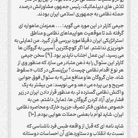
تلاش های دیپلماتیک، رئیس جمهور، مشاورانش درصدد
حمله نظامی به جمهوری اسلامی ایران بودند.
جیمی کارتر در این مورد می گوید: . . . همزمان ماهواره ای
گرفته شد تا موقعیت هواپیماهای نظامی و مناطق
استراتژیکی ایران دقیقا مورد بررسی قرار گیرد. من تمایلی به
خونریزی نداشتم. اما اگر کوچکترین آسیبی به گروگان ها
می رسید، این عمل اجتناب ناپذیر بود.[9] سخن جیمی
کارتر این سئوال را به ذهن متبادر می سازد که منظور وی از
هر نوع اقدام نظامی چیست؟ برژینسکی در کتاب «سقوط
شاه، جان گروگان ها و منافع ملی» به سئوال فوق جوابی
صریح و بی پرده می دهد و می نویسد: من بیشتر به یک
واکنش نظامی گسترده تر، به منظور قرار دادن ایران در زیر
فشار برای آزاد کردن گروگان ها، تمایل داشتم. من به
خصوص مفتون فکر تصرف جزیره خارک و محاصره نظامی
ایران، شاید توأم با بعضی حملات هوایی بودم.[10]
شاید نامه ای که قبل از واقعه طبس فرد ناشناسی که
نسبت به انقلاب و دستاوردهای آن احساسات دوستانه