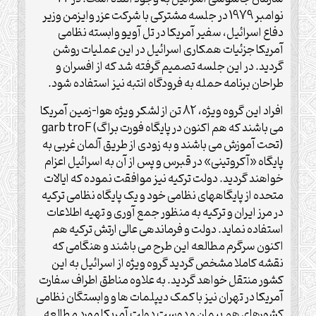
نوامبر 1979 در جلسه مشترکی با شرکت عزر وایزمن وزیر
دفاع اسرائیل، سفیر آمریکا در تل آویو وابسته نظامی
آمریکا جزئیات همکاری اسرائیل در این عملیات روشن
گردید. در این جلسه تصمیم گرفته شد که از افسران و
طراحان برنامه حمله به فرودگاه انتبه نیز استفاده شود.
افراد این گروه ویژه، 82 تن از لشکر ویژه هوا-زمین آمریکا
می باشند که هم اکنون در پایگاه فورت براگ) garb troF
(تحت آموزش می باشند و به زودی از طریق آلمان غربی به
پایگاه «آکروتینی» در قبرس و پس از آن به اسرائیل اعزام
خواهند گردید. دولت ترکیه نیز موافقت نموده که ایالات
متحده از پایگاههای نظامی خود و یک پایگاه نظامی ترکیه
در مرز ایران و ترکیه به منظور جمع آوری و تهیه اطلاعات
استفاده نماید. دولت و فرماندهی عالی ارتش ترکیه هم
اکنون سرگرم مطالعه این طرح می باشند و هنگامی که
نقشه کاملا مشخص گردید گروه ویژه از اسرائیل به این
کشور منتقل خواهد گردید. به علاوه مناطق اطراف سفارت
آمریکا در تهران نیز با کمک دیپلمات ها و وابستگان نظامی
کشورهای هم پیمان و دوست دولت آمریکا مورد مطالعه