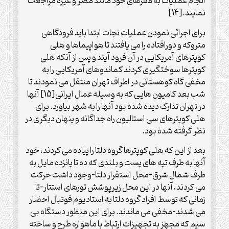
انجام عملیات به مقرهای خود مانند مصر و غیره مراجعت
نمایند.[14]
برای اجرائی نمودن عملیات نجات ابتدا باید فرودگاهی
متروکه و دورافتاده را می یافتند تا هواپیماها و هلی
کوپترهای آمریکایی در آن فرود آیند و پس از آنکه هلی
کوپترها سوختگیری کردند کماندوهای آمریکایی را به
مخفی گاه کوهستانی در اطراف تهران منتقل می نمودند تا
شب بعد کامیون هایی که به وسیله عمال ایرانی[15] آنها
در تهران تدارک دیده شده بود آنها را به شهر بیاورد. برای
هلی کوپترهای سی استالیون راه جداگانه و پنهان دیگری در
نظر گرفته شده بود.
بعد از این که هلی کوپترها گروه دلتا را پیاده می کردند، خود
آنها به طرف تپه های پست و بلندی که ده تا پانزده مایل به
طرف شمال شرق-محل استقرار دلتا-وجود داشت حرکت
می کردند، آنها در این محل زیرپوشش تورهای استتار-تا
زمانی که توسط افراد گروه دلتا به استادیوم فوتبال احضار
می شدند-مخفی می ماندند. برای این منظور دستگاه بی
سیم که مجهز به تجهیزات ارتباط با ماهواره طرح و ساخته