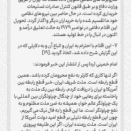
وزارت دفاع و بر طبق قانون کنترل صادرات تسلیحات
خریداری کرده است، در حال حاضر بین نیروهای نظامی
خود ما تقسیم شده یا به خریداران دیگر واگذار گردد. تحویل
این اقلام دفاعی در نوامبر 1979 به حالت تعلیق درآمد و
اکنون در انبال یا در خط تولید هستند.
7- این اقلام با احترام به ایران و اتباع آن و به دلایلی که در
این گزارش شرح داده شد، اتخاذ گردید.[19]
امام خمینی (ره) پس از انتشار این خبر فرمودند:
اگر تنها کاری که کارتر به نفع محرومان کرده باشد، همین
قطع رابطه است. ملت شریف ایران، خبر قطع رابطه بین
آمریکا و ایران را دریافت کردم، رابطه بین یک ملت به
پاخاسته برای رهایی خود از چنگال چپاولگران بین المللی با
یک چپاولگر عالم خوار، همیشه به ضرر ملت مظلوم و به
نفع چپاولگر است. ما این قطع را به فال نیک می گیریم،
چون این قطع رابطه دلیلی بر قطع امید دولت آمریکا از
ایران است. ملت رزمنده ایران، اگر این طلیعه پیروزی