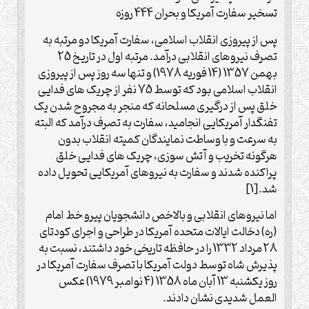
تسخیر سفارت آمریکا و بحران 444 روزه
پس از پیروزی انقلاب اسلامی، سفارت آمریکا دو مرتبه به
تصرف نیروهای انقلابی درآمد. مرتبه اول در تاریخ 25
بهمن 1357 (14 فوریه 1978) و تنها سه روز پس از پیروزی
انقلاب اسلامی بود که توسط 75 نفر از چریک های فدایی
خلق پس از درگیری مسلحانه که منجر به مجروح شدن یک
تفنگدار آمریکایی انجامید، سفارت به تصرف درآمد که البته
به سرعت و با وساطت نمایندگان کمیته انقلاب بدون
هرگونه تخریب و آتش سوزی، چریک های فدایی خلق
پراکنده شدند و سفارت به نیروهای آمریکایی تحویل داده
شد.[1]
اما نیروهای انقلابی و بالاخص دانشجویان پیرو خط امام
(ره) دخالت ایالات متحده آمریکا در طراحی و اجرای کودتای
28 مرداد 1332 را در حافظه تاریخی خود داشتند، نسبت به
پذیرش شاه توسط دولت آمریکا با تصرف سفارت آمریکا در
روز یکشنبه 13 آبان ماه 1358 (4 نوامبر 1979) عکس
العمل شدیدی نشان دادند.