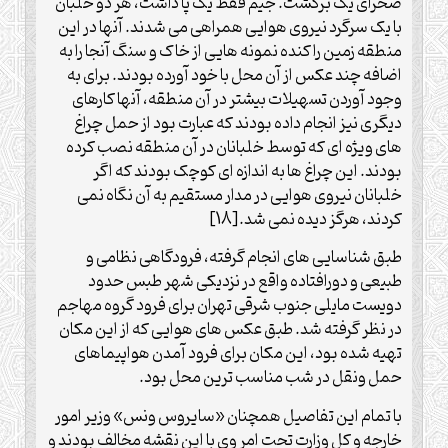
صحرای یک برگشت. جیم فقط یک پا داشت، هر دو خلبان
با یک سرگرد نیروی هوایی همراهی می شدند. آنها در این
منطقه زمین را کنده نمونه هایی از خاک و سنگ آنجا را به
اضافه چند عکس از آن محل با خود آورده بودند. برای به
وجود آوردن تسهیلات بیشتر در آن منطقه، آنها کارهای
دیگری نیز انجام داده بودند که عبارت بود از حمل چراغ
های ویژه ای که توسط خلبانان در آن منطقه نصب کرده
بودند. این چراغ ها به اندازه ای کوچک بودند که اگر
خلبانان نیروی هوایی در مدار مستقیم به آن نگاه نمی
کردند، هرگز دیده نمی شد.[18]
طبق شناسایی های انجام گرفته، فرودگاهی نظامی و
طبیعی و دورافتاده واقع در نزدیکی شهر طبس حدود
دویست مایلی جنوب شرقی تهران برای فرود گروه مهاجم
در نظر گرفته شد. طبق عکس های هوایی که از این مکان
تهیه شده بود، این مکان برای فرود آمدن هواپیماهای
حمل ونقل در شب مناسب ترین محل بود.
با تمام این تفاصیل همچنان «سایروس ونس» وزیر امور
خارجه و کل وزارت تحت امر وی با این نقشه مخالف بودند و