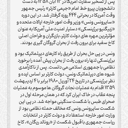
پس از تسخیر سفارت آمریکا در 13 آبان 1358 به دست
دانشجویان پیرو خط امام «جیمی کارتر» رئیس جمهور
وقت آمریکا در بحرانی 444 روزه گرفتار شد. در این دوره
«سایرونس ونس» وزیر وقت امور خارجه ایالات متحده و
«زبیگنیو برژینسکی» دستیار امنیت ملی آمریکا به عنوان
مؤثرترین مهره های دولت کارتر، بازیگران و طراحان اصلی
کاخ سفید برای برون رفت از بحران گروگان گیری بودند.
ونس در پی حل بحران از طریق راه کارهای دیپلماتیک بود و
برژینسکی تنها راه برون رفت از بحران پیش آمده را برخورد
نظامی با جمهوری اسلامی می دانست. پس از ناکارآمدی
شیوه های دیپلماتیک ونس، دولت کارتر بر اساس ایده و
نظر برژینسکی در تاریخ 24 آوریل 1980 برابر با 4 اردیبهشت
1359 اقدام به عملیات نجات گروگان ها موسوم به عملیات
پنجه عقاب در خاک ایران کرد که در همان مرحله اول در
صحرای طبس با شکست سنگینی مواجه شد. در پی این
شکست سایرونس ونس که مخالف حمله نظامی بود از
وزارت امور خارجه استعفا داد و دولت کارتر در انتخابات
ریاست جمهوری با قبول شکست از «رونالد ریگان»، کاخ