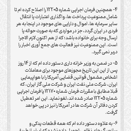
4- همچنین فرمان اجرایی شماره 12205 را اصلاح کرده ام تا
شامل ممنوعیت پرداخت ها، واگذاری اعتبارات یا انتقال
سایر سرمایه ها، اموال و دارایی های موجود در اینجا به هر
فردی در ایران گردد، جز در مواردی که به صورت حواله یا
ارسال وجه برای خانواده باشد؛ که از هم اکنون لازم الاجرا
است. این ممنوعیت نیز فعالیت های جمع آوری اخبار را
دربر نمی گیرد.
5- در ضمن به وزیر خزانه داری دستور داده ام که از 14 روز
پس از این این تاریخ مجوزهای موجود برای معاملات
اشخاص مشمول قوانین قضایی آمریکا را با هواپیمایی
ایران، شرکت ملی نفت ایران و شرکت ملی گاز ایران، که
قبلا مطابق با مقررات فرمان شماره 12170 یا فرمان اجرایی
شماره 12205 صادر شده اند، لغو نماید. این امر تعطیل
کردن دفاتر آن شرکت ها در آمریکا را نیز در پی خواهد
گرفت.
6- به علاوه دستور داده ام که همه قطعات یدکی و
سازوبرگ های نظامی تحویل داده نشده که ایران از طریق