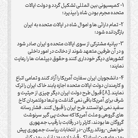
1- کمیسیونی بین المللی تشکیل گردد و دولت ایالات
متحده مجرم بودن شاه را بپذیرد؛
2- تمام دارائی ها و اموال شاه در ایالات متحده به ایران
بازگردانده شود؛
3- بیانیه مشترکی از سوی ایالات متحده و ایران صادر شود
و در آن طرفین متعهد شوند از دخالت در امور داخلی
کشورهای دیگر خودداری کنند و حقوق دیپلمات ها را رعایت
نمایند؛
4- دانشجویان ایران سفارت آمریکا را آزاد کنند و تمامی اتباع
و کارمندان دولت ایالات متحده اجازه یابند خاک ایران را ترک
نمایند.[8] قبول طرح دولت ایران دیگر چیزی از حیثیت و
شرف برای آمریکا باقی نمی گذاشت و تبعا دولتمردان کاخ
سفید نمی توانستند طرح ایران را قبول کنند. فشار رسانه
های گروهی و ملت آمریکا که سخت پی گیر سرنوشت
گروگان ها بودند، کارتر را در رقابت با رقیب جمهوری
خواهش-رونالد ریگان-در انتخابات ریاست جمهوری پیش
رو در وضعیت اسفناکی قرار داده بود؛ از این رو در کنار