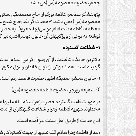
جعفر، حضرت معصومه(س)می باشد.
پژوهشگر معاصر، علامه بزرگوار، حاج محمدتقی تستری،
معصومه(س) نمی باشد. » محدث گرانقدرحاج شیخ عبا
معظمه، فاطمه بنت امام موسی(ع)، معروف به حضر
نوشته به برخی از ویژگیهای آن خاتون دوسرااشاره می ک
1- شفاعت گسترده
بالاترین جایگاه شفاعت، از آن رسول گرامی اسلام است
گردیده است. همانا دو تن ازبانوان خاندان رسول مکرم
1- خاتون محشر، صدیقه اطهر، حضرت فاطمه زهرا سلام الله علیها.
2- شفیعه روزجزا، حضرت فاطمه معصومه(س).
در مورد شفاعت گسترده حضرت زهرا سلام الله علیها ه
«خداوند مهریه فاطمه زهرا را شفاعت گنهکاران از ام
این حدیث از طریق اهل سنت نیز آمده است.
بعد از فاطمه زهرا سلام الله علیها از جهت گسترد