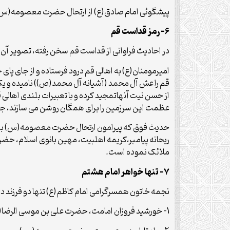
پیشگوئی امام صادق(ع) از ارتحال حضرت معصومه(س) د
6- رمز قداست قم
در احادیث فراوانی از قداست قم سخن رفته، تصویر آن 
امیرمومنان(ع) به اهالی قم درود فرستاده و از جای پای
قم را عش آل محمد (آشیانه آل محمد(ص)) نامیده و یکی
از حسن نیت آنهاتمجید کرده و با تعبیرات بلندی اهال
عظمت این سرزمین را برای همگان روشن می سازند، جز 
حدیث فوق که پیرامون ارتحال حضرت معصومه(س) به عنوا
ریحانه پیامبر،کریمه اهلبیت، مهین بانوی اسلام، حض
ملائک نموده است.
7- تنها خواهر امام هشتم
نجمه خاتون همسرگرامی امام کاظم(ع) تنها دو فرزند در دا
1- خورشید فروزان امامت، حضرت علی بن موسی الرضا(ع).