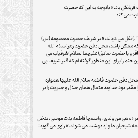
قربانش باد.» باتوجه به این که حضرت
یت می کند.
اس رویای صادقه ای که مرحوم آیت الله مرعشی نجفی(ره) ازپدر بزرگوارش مرحوم حاج سیدمحمود مرعشی (متوفای 1338 ه’ .)نقل می کردند، قبر شریف حضرت معصومه(س)
 که ممکن باشد، محل دفن حضرت زهرا سلام الله
 باقر و یا حضرت صادق(علیهماالسلام)شرفیاب می
 ختم را برای این منظور گرفته ام که قبر شریف بی
 محل دفن حضرت فاطمه سلام الله علیها همواره
مقدر بود خداوند متعال همان جلال و جبروت را بر
امراءه هی من ولدی، واسمها فاطمه بنت موسی، تدخل
همه شیعیان ما وارد بهشت می شوند.» راوی می گوید: