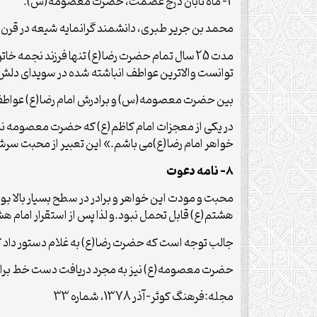
2- ماه تابان درج عصمت، حضرت معصومه(س).
محمد بن جریر طبری، دانشمند گرانمایه شیعه در قر
مدت 25 سال تمام حضرت رضا(ع) تنها فرزند نجمه 
توانست والاترین عواطف انباشته شده در سویدای دلش را ب
بین حضرت معصومه(س) و برادرش امام رضا(ع) عواطف س
در یکی از معجزات امام کاظم(ع) که حضرت معصومه نی
خواهر امام رضا(ع)می باشم.» این تعبیر از محبت سرشار
8- نامه دعوت
محبت و مودت این خواهر و برادر در سطح بسیار بال
هشتم(ع) قابل تحمل نبود.و لذا پس از استقرار امام ه
جالب توجه است که حضرت رضا(ع) به غلام دستور داد که 
حضرت معصومه(ع) نیز به مجرد دریافت دست خط برادر
مجله:فرهنگ كوثر-آذر 1378، شماره 33