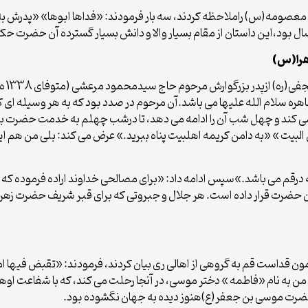
صومه(س) راملاحظه کردند، سه بار فرمودند: «فداها ابوها» «پدرش به 
ود،این داستان از مقام بسیار والا و دانش بسیار گسترده آن حضرت حکا
بر اس
ره سلام الله علیها می باشد.آن مرحوم در صدد بود که به هر وسیله ای
غاز می کند و چهل شب آن را ادامه می دهد، تا درشب چهلم به خدمت حضرت
البیت » «به دامن کریمه اهلبیت پناه ببرید.» عرض می کند: بلی من هم این
قم می باشد.»سپس ادامه داد: «برای مصالحی خداوند اراده فرموده که
 حضرت قرار داده است. هر جلال و جبروتی که برای قبر شریف حضرت زهرا 
 قداست قم به گروهی از اهالی ری بیان کردند، فرمودند: «تقبض فیها 
ن من به نام «فاطمه » دختر موسی، در آنجا رحلت می کند، که با شفاعت او
حضرت موسی بن جعفر(ع)هنوز دیده به جهان نگشوده بود.