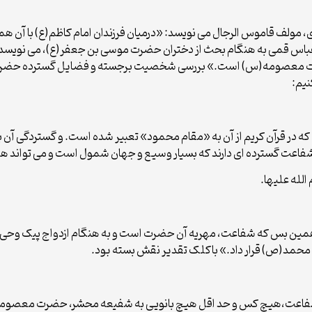
 مولف قاموس الرجال می نویسد: «درمیان فرزندان امام کاظم(ع) با آن 
س قمی به هنگام بحث از دختران حضرت موسی بن جعفر(ع)، می نویسد: 
ت معصومه(س) است.» بررسی شخصیت برجسته و فضایل گسترده حضرت 
نیم:
 که در قرآن کریم از آن به «مقام محمود» تعبیر شده است. و گستردگی آن
 شفاعت گسترده ای دارند که بسیار وسیع و جهان شمول است و می تواند همه
مین بس که شفاعت، مهریه آن حضرت است و به هنگام ازدواج پیک وحی طاقه
ت محمد(ص) قرار داد.» باکلک تقدیر نقش بسته بود.
گی شفاعت،هیچ کس و حد اقل هیچ بانویی به شفیعه محشر، حضرت معصومه