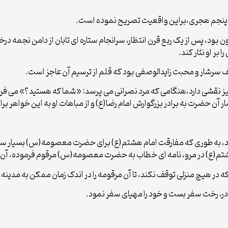
ن پنجم هجری،براین واقعیت تصریح نموده است.
خاتون بود، پس از یک ربع قرن انتظار، سرانجام ستاره ای تابان از دامن نجمه
ر او نثار کند.
رشار و محبت زایدالوصفی بود که قلم از ترسیم آن عاجز است.
ز نقشی دارد،هنگامی که مرد نصرانی می پرسد: «شما که هستید؟» می فر
 آن حضرت به برادر بزرگوارش امام رضا(ع) و از مباهات او به این خواهر ب
ا بود، به طوری که مفارقت امام هشتم(ع) برای حضرت معصومه(س) بسیار
شتم(ع) در مرو، نامه ای خطاب به حضرت معصومه(س) مرقوم فرموده، آن را
در هیچ منزلی توقف نکند، تا آن مرقومه را در اندک زمان ممکن به مدینه م
، رخت سفر بست و خود را مهیای سفر نمود.