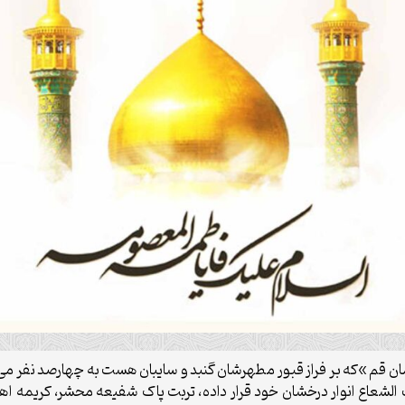
مان قم »که بر فراز قبور مطهرشان گنبد و سایبان هست به چهارصد نفر می 
تحت الشعاع انوار درخشان خود قرار داده، تربت پاک شفیعه محشر، کریمه