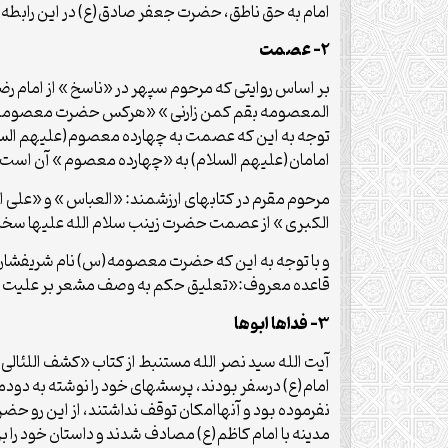
امام به حق ناطق، حضرت جعفر صادق(ع) در این رابطه 
2- عصمت
بر اساس روایتی که مرحوم سپهر در «ناسخ » از امام ر
المعصومه بقم کمن زارنی » «هرکس حضرت معصومه را درق
توجه به این که عصمت به چهارده معصوم(علیهم السل
امامان(علیهم السلام) به «چهارده معصوم » آن است که آ
مرحوم مقرم در کتابهای ارزشمند: «العباس » و «علی
الکبری » از عصمت حضرت زینب سلام الله علیها س
و با توجه به این که حضرت معصومه(س) نام شریفشان 
قاعده معروف:«تعلیق حکم به وصف مشعر بر علیت اس
3- فداها ابوها
آیت الله سید نصر الله مستنبط از کتاب «کشف اللئالی 
امام(ع) درسفر بودند، پرسشهای خود را نوشته به دود
نفرموده بود و آنهاامکان توقف نداشتند، از این رو حض
مدینه با امام کاظم(ع) مصادف شدند و داستان خود را 