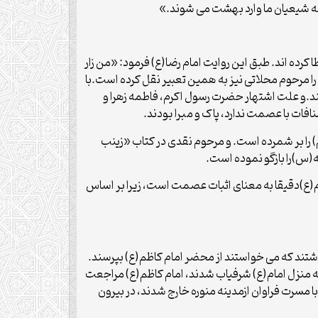
ه شیعیان ما وارد بهشت می شوند.»
ده اند. طبق این روایت امام رضا(ع) فرمود: «من زار
 مرحوم محلاتی نیز به همین تعبیر نقل کرده است.با
.و علت اشتهار حضرت رسول اکرم، فاطمه زهرا و
افات با عصمت ندارد، پاک و مبرا بودند.
را بر شمرده است. و مرحوم نقدی در کتاب «زینب
)را بازگو نموده است.
ع)دقیقا به معنای اثبات عصمت است، زیرا بر اساس
اشتند که می خواستند از محضر امام کاظم(ع) بپرسند.
ه منزل امام(ع) شرفیاب شدند، امام کاظم(ع) مراجعت
 مسرت فراوان ازمدینه منوره خارج شدند، در بیرون