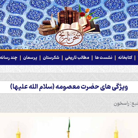
کتابخانه
نشست ها
مطالب تاریخی
شکرستان
پرسمان
چند رسانه‌
ویژگی های حضرت معصومه (سلام الله علیها)
بع: راسخون