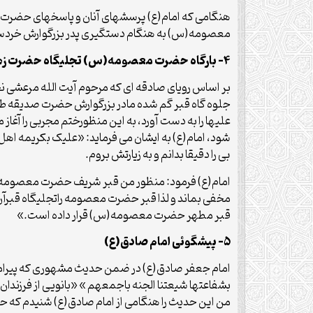
هنگامی که امام(ع) پرسشهای آنان و پاسخهای حضرت مع
معصومه(س) به هنگام دستگیری پدر بزرگوارش خردسال ب
4- بارگاه حضرت معصومه(س) تجلیگاه حضرت زهرا(س)
جلوه گاه قبر گم شده مادر بزرگوارش حضرت صدیقه طاه
علیها را به دست آورد، به این منظورختم مجربی را آ
شود، امام(ع) به ایشان می فرماید: «علیک بکریمه اهل 
بی را دقیقا بدانم و به زیارتش بروم.
امام(ع) فرمود: منظور من قبر شریف حضرت معصومه در
مخفی بماند و لذا قبر حضرت معصومه راتجلیگاه قبرآن
قبر مطهر حضرت معصومه(س) قرار داده است.»
5- پیشگوئی امام صادق(ع)
امام جعفر صادق(ع) در ضمن حدیث مشهوری که پیرامون
بشفاعتها شیعتنا الجنه باجمعهم » «بانویی از فرزندا
من این حدیث را هنگامی از امام صادق(ع) شنیدم که 