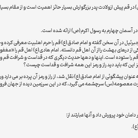
ر قم پیش ازولادت پدر بزرگوارش بسیار حائز اهمیت است و از مقام بسی
در آسمان چهارم به رسول اکرم(ص) ارائه شده است.
 جبرئیل در آن سخن گفته و امام صادق(ع) قم را حرم اهلبیت معرفی کرده وخا
 از درهای بهشت رااز آن اهل قم دانسته. امام هادی(ع) اهل قم را «مغفو
ی قم را ستوده است.اینها و دهها حدیث دیگری که در قداست و شرافت قم و
این که باید دید راز و رمز این همه شرافت و قداست چیست؟
ن پیشگوئی از امام صادق(ع) نقل شد، از راز و رمز آن پرده بر می دارد 
رت معصومه(س) سرچشمه می گیرد، که در این سرزمین دیده از جهان فرو بس
مان خود پرورش داد و آنها عبارتند از: