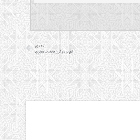
بعدی
قم در دو قرن نخست هجری