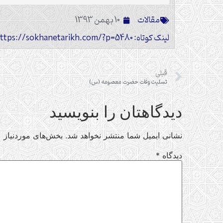
مقالات
10 بهمن 1393
لینک کوتاه: https://sokhanetarikh.com/?p=5480
قبلی
تسلیت وفات حضرت معصومه (س)
دیدگاهتان را بنویسید
نشانی ایمیل شما منتشر نخواهد شد.
بخش‌های موردنیاز ع
دیدگاه
*