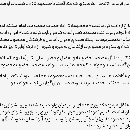
می فرماید: «تدخل بشفاعتها شیعتناالجنه باجمعهم »: «با شفاعت او هم
ضا(ع)روایت کرده، لقب «معصومه » را به حضرت معصومه، امام هشتم اعطا کر
م زیارت کند، همانند کسی است که مرا زیارت کرده باشد.» این روایت را
ام) منحصرنیست، بلکه همه پیامبران، امامان و فرشتگان معصوم هستند
نها علاوه بر مصونیت ازگناهان صغیره و کبیره، از «ترک اولی » نیز که من
 الاکبر» دلائل عصمت حضرت ابوالفضل و حضرت علی اکبر(علیهماالسلام) 
خن گفته است. و مولف «کریمه اهلبیت » شواهد عصمت حضرت معصومه(س
«فاطمه »است و در حال حیات به «معصومه » ملقب نبودند، تعبیر امام(
ت » دلالت حدیث شریف برعصمت آن بزرگوار بی تردید خواهد بود.
» نقل فرموده که روزی عده ای از شیعیان وارد مدینه شدند و پرسشهایی د
مان امامت تقدیم نمودند، چون عزم سفر کردند برای پاسخ پرسشهای خود ب
رت معصومه(س) پاسخ آن پرسشهارا نوشتند و به آنها تسلیم نمودند، آنها با
برای آن حضرت شرح دادند.