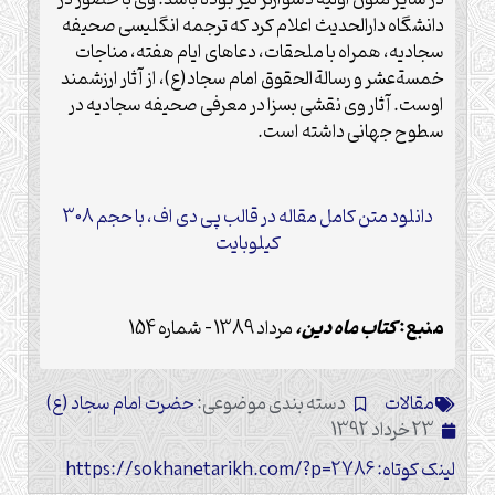
در سایر متون اولیه دشوارتر نیز بوده باشد. وی با حضور در
دانشگاه دارالحدیث اعلام کرد که ترجمه انگلیسی صحیفه
سجادیه، همراه با ملحقات، دعاهای ایام هفته، مناجات
خمسةعشر و رسالةالحقوق امام سجاد(ع)، از آثار ارزشمند
اوست. آثار وی نقشی بسزا در معرفی صحیفه سجادیه در
سطوح جهانی داشته است.
دانلود متن کامل مقاله در قالب پی دی اف، با حجم 308
کیلوبایت
منبع:
کتاب ماه دین،
مرداد 1389 – شماره 154
مقالات
دسته بندی موضوعی:
حضرت امام سجاد (ع)
23 خرداد 1392
لینک کوتاه: https://sokhanetarikh.com/?p=2786