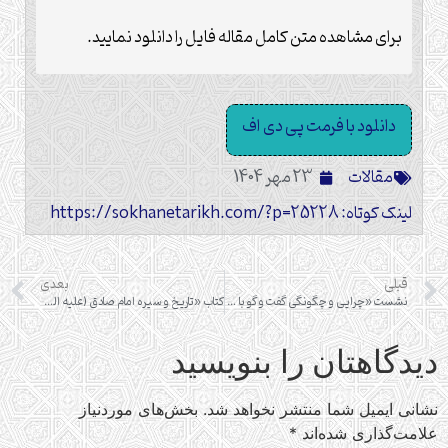
برای مشاهده متن کامل مقاله فایل را دانلود نمایید.
دانلود با فرمت پی دی اف
مقالات
23 مهر 1404
لینک کوتاه: https://sokhanetarikh.com/?p=25228
قبلی
بعدی
نشست «چرایی و چگونگی گفت و گو با مستشرقان با تحلیل نامه های پیامبر اکرم (صلی الله علیه و آله) به سران شرک و اهل کتاب»
کتاب «تاریخ و سیره امام صادق (علیه السلام)؛ سیره علمی – فرهنگی» به زودی منتشر می شود
دیدگاهتان را بنویسید
نشانی ایمیل شما منتشر نخواهد شد.
بخش‌های موردنیاز
علامت‌گذاری شده‌اند
*