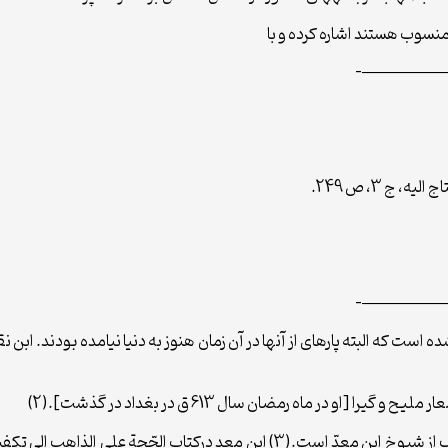
 منسوب هستند اشاره کرده و با
—————
—————
1) از ذکر بقیه منصرف شده است که البته پاره‏اى از آن‏ها در آن زمان هنوز به دنیا نیامده بو
 در ماه رمضان سال 613 ق در بغداد در گذشت].(2)
نقیب ابو جعفر به نقل از مصحح کتاب ایمانُ ابى‏طالب از شیوخ ابن معدّ است.(3) ا