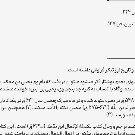
—————
—————
تاریخ نیز تبحّر فراوانى داشته است.
اى بعدى نوشتار ذکر مى‏شود مى‏توان دریافت که نام وى یحیى بن محمّد ب
ه شده، و گاه با انتساب به کنیه جد پنجم وى، یحیى بن ابى‏زید خوانده مى‏شد
مى‏نویسد.(3)
شاید بتوان گفت نزدیک‏ترین اثر به زمان ابو