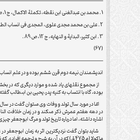
—————————————————————–
1 . محمد بن عبدالغنى ابن نقطه، تکملة الاکمال، ج 1، ص 224.
2 . على بن محمد مجدى علوى، المجدى فى انساب الطالبیین، ص 127.
3 . ابن کثیر، البدایة و النهایه، ج 12، ص 89 .
(67)
—————————————————————–
اندیشمندان نیمه دوم قرن ششم بوده و در علم انساب و 
از مجموع نقل‏هاى یاد شده و موارد دیگرى که در بخش‏ه
بوده، گاه با انتساب به کنیه پدر، یحیى بن ابى‏طالب گفت
اشاره داشته، اما درباره تاریخ تولد و مرگ ابوجعفر چیزى ن
ماکولا (م 475 ق) که در آن به شرح و ترجمه افرادى که نسب آن‏ها به ترجمه‏هاى مذکور در اکمال الکمال برمى‏گردد، پرداخته شده است.