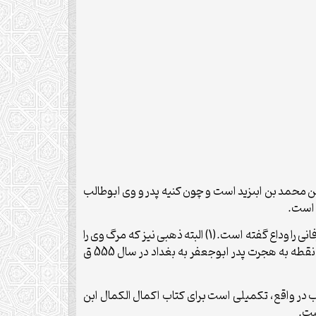
ن محمد بن ابى‏زید است و چون کنیه پدر و وى ابوطالب
ه است.
امّا در مورد سال تولد و وفات وى مى‏توان گفت در سال 548 ق در بصره متولد شده و در ماه مبارک رمضان سال 613 ق در بغداد دارفانى را وداع گفته است.(1) البته ذهبى نیز که مرگ وى را
در دهه هفتم عمرش ذکر مى‏کند و در زمان خلافت الناصر لِدین اللّه‏ (575-622 ق) همین نکته را تأیید مى‏کند.(2) هم‏چنین ابن نقطه به هجرت پدر ابوجعفر به بغداد در سال 555 ق
جعفر در علم تراجم و رجال کتاب تکملة‏الإکمال ابن نقطه (م629 ق) است. این کتاب در واقع، تکمیلى است براى کتاب اکمال الکمال ابن