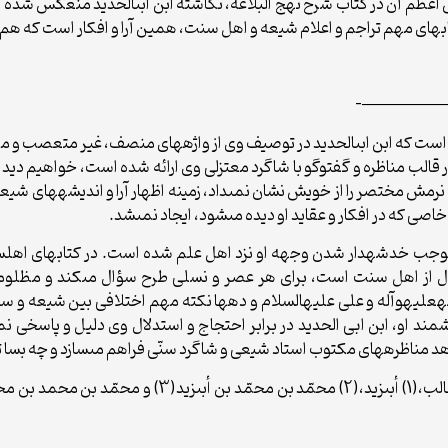
خش اعظم آن در کتاب شرح نهج البلاغه، نگاشته ابن ابى‏الحدید منعکس شد
هاى مهم تراجم و اعلام شیعه و اهل سنت، همین آرا و افکار است که هم مخ
—————
ست که ابن ابى‏الحدید در توصیف وى از واژه‏هاى منصف، غیر متعصب و معت
در قالب مناظره و گفت‏وگو با شاگرد معتزلى وى ارائه شده است، خواهیم د
 نرمش مختصر را از خویش نشان نمى‏داد، زمینه اظهار آرا و اندیشه‏هاى شی
اصى که در افکار و عقاید او دیده مى‏شود، ایجاد نمى‏شد.
دشه‏دار شدن وجهه او نزد اهل علم شده است. در کتاب‏هاى اهل‏سنت نا
نقول از اهل سنت است، براى هر عصر و نسلى طرح سؤال مى‏کند و مظل
له‏علیه‏و‏آله و على علیه‏السلام و ده‏ها نکته مهم اختلافى بین شیعه و سن
 او، ابن ابى الحدید در برابر احتجاج و استدلال وى دلیل و پاسخى نمى‏
د مناظره‏هاى مکتوب استاد شیعى و شاگرد سنّى فراهم مى‏سازد و چه بسا تأث