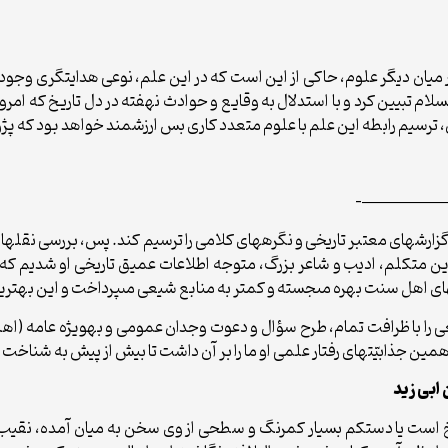
میان دیگر علوم، حاکى از این است که در این علم، نوعى هدایت‏گرى وجود د
لام تبیین کرد و با استدلال به وقایع و حوادث نهفته در دل تاریخ که ام
رسیم رابطه این علم با علوم متعدد کارى بس ارزش‏مند خواهد بود که پژو
—————
رش‏هاى معتبر تاریخى و نگره‏هاى کلامى را ترسیم کند. پس، بررسى نقل‏ه
ین متکلم، ادیب و شاعر بزرگ، متوجه اطلاعات عمیق تاریخى او شدیم که ما 
کتاب‏هاى اهل سنت بهره مى‏جسته و کمتر به منابع شیعى مى‏پرداخت و این 
 را با ظرافت تمام، طرح سؤال و دعوت وجدان عمومى و به‏ویژه عامه (اهل
مین جذابیّت‏هاى رفتار علمى او ما را بر آن داشت تا بیش از پیش به شناخت 
ابى زید
یخ است یا دست‏کم بسیار کم‏رنگ و سطحى از وى سخن به میان آمده، نق