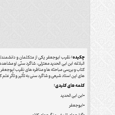
چکیده:
نقیب ابوجعفر یکى از متکلمان و دانشمندان ن
البلاغه ابن ابى الحدید معتزلى، شاگرد سنّى او مشاهده
کتاب و بررسى مباحثه ‏ها و مناظره ‏هاى نقیب ابوجعفر و اب
‏هاى این استاد شیعى و شاگرد سنى به تأثیر و تأثر علم کلا
کلمه های کلیدی:
•ابن ابى الحدید
•ابوجعفر