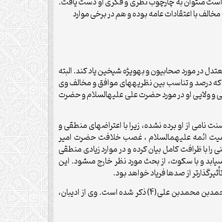
ه است مى‏توان به چارچوب نظرى و فکرى او دست یافت.
الف با اعتقادات عامه بوده و هم در برخى موارد
دل در مورد صحابیون و به‏ویژه شیخین یاد کند. البته
ید که درصد و تناسب بین نظریه‏هاى موافق و مخالف وى
عى و ولایى او در مورد حضرت على علیه‏السلام و حضرت
مى از او برده نشده، زیرا با اعتراض‏هاى منطقى و
ومیت ائمه علیهم‏السلام ، غصب خلافت حضرت امیر
ى را با ظرافت کامل بیان کرده و در موارد زیادى منطقى
یابد و با سکوت، از بحث مورد نظر خارج مى‏شود. این
یرگذارتر از صدها فریاد خواهد بود.
نام ابو جعفر، یحیى بوده و پدرش به اختلاف، أبى طالب،(1) أبى‏زید،(2) محمّد بن محمّد بن أبى‏زید(3) و محمّد بن محمد بن محمدبن محمدبن على(4) ذکر شده است. وى از ادیبان،