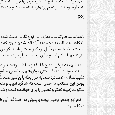
زیدى بوده است. با تتبع در آرا و نظریه‏هاى وى که ب
به نظر مى‏رسد دلیل عدم پردازش به شخصیت وى در کتاب‏
(66)
—————————————————————–
با عقاید شیعى تناسب ندارد. این نوع نگرش باعث شده ا
با نگاهى عمیق‏تر به مجموعه آرا و اندیشه‏هاى وى که 
نسبت به خلفا بسیار تأمل برانگیز است و شاید اگر این
زهرا علیهاالسلام از سوى ابن ابى‏الحدید با وجود تعصب خ
به شهادت برخى، مدح خلیفه و سلطان وقت نیز موجب خ
مستند خود که دقیقا مبتنى برگزارش‏هاى تاریخى م
علیه‏السلام ، عملکرد صحابه در رابطه با پیامبر صلى‏ال
بودن این مطالب به حدى است که شاگرد ادیب و دانشمند
سکوت، زمینه تفکر و تحلیل را براى خواننده کتاب و شاه
متکلمان و