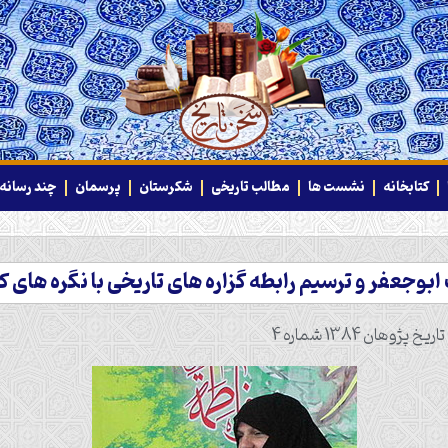
کتابخانه
نشست ها
مطالب تاریخی
شکرستان
پرسمان
چند رسانه‌
ابوجعفر و ترسیم رابطه گزاره ‏هاى تاریخى با نگره ‏هاى ک
یخ پژوهان 1384 شماره 4