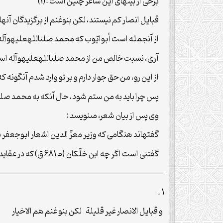
برخى از بیت‏هاى این شاعر چنین است :(1)
قبایل انصار کم نیستند، لکن بنوغنم از برگزیدگان آن‏ه
از آن‏جمله است أبوایّوب که محمد صلى‏الله‏علیه‏و‏آله به
آرى، نسبت خالص من از محمد صلى‏الله‏علیه‏و‏آله است 
از این رو، من حق جوار دارم و بر تو وارد شدم آن‏گونه 
پس چرا باید به من ستم شود، حال آن‏که به محمد صلى‏ال
وى پس از بیان شعر، مى‏نویسد :
گفته‏اند هنگامى که وزیر معزّ الدین اشعار ابوجعفر نقیب 
گفتنى است اگر چه ابن خلّکان (م 681 ق) که در عقاید خود بسیار متعصب است، در کتاب وفیات الاعیان هیچ نامى از ابوجعفر نقیب نمى‏آورد و حتى به ابن ابى الحدید هم در چند سطرِ
—————————————————————–
1 .
و قبایل الانصار غیر قلیلة لکن بنو غنم هم الاخیار