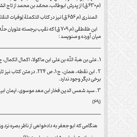
(م630 ق) از پدرش ابوطالب، محمّد بن محمد از تاج الشرف، معروف به ابن‏السخطه و او از العمرى، نسّابه شهیر، روایتى را نقل کرده است.
المنذرى (م 656 ق) نیز در کتاب التکملة لِوفیات النقله با اشاره‏اى مختصر، از ابوجعفر یاد کرده و نسب و سال وفات و شهرت وى را در شاعرى بیان مى‏کند.
ابن طقطقى (م 709 ق) که نقیب برجست
میان آورده و مى‏نویسد :
—————————————————————–
1 . على بن هبة اللّه‏ بن على ابن ماکولا، اکمال الکمال، ج 1، ص 172.
2 . ابن نقطه، همان، ج 1
برخى دیگر وجود ندارد.
3 . سید شمس الدین فخار ابن معد موسوى، ایمان ابیطالب، ص 11.
(69)
—————————————————————–
هنگامى که ابو جعفر به دادخواهى از ناظر بصره نزد وزیر