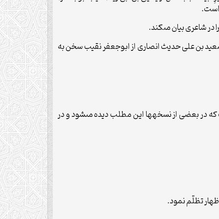
عزالدین سعید بن على حدیث انصارى از ابوجعفر نقیب سخن به
این جهت است که در بعضى از نسخه‏ها این مطلب دیده مى‏شود و در
ظهار تظلّم نمود.