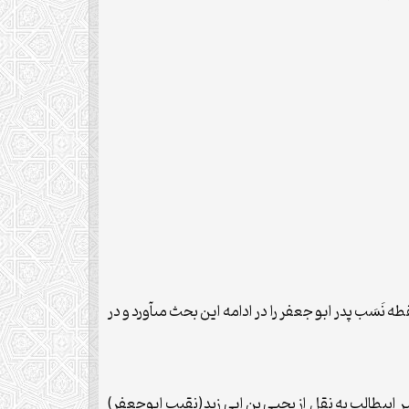
دند. ابن نقطه نَسَب پدر ابو جعفر را در ادامه این بحث مى‏آورد و در
بن معد درکتاب الحّجة على الذاهب الى تکفیرِ ابیطالب به نقل از یحیى بن ابى زید(نقیب ابوجعفر)