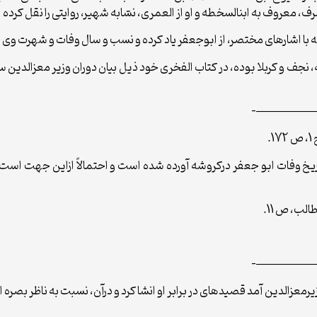
ه علویان حلّه، نجف و کربلا بوده، در کتاب الفخرى خود ذیل بیان دوران وزیر م
—————
، ص 224. در متن کتاب نیز تاریخ وفات ابو جعفر درکروشه آورده شده است و احتمالاً از
—————
معزالدین آمد قصیده‏اى در برابر او انشا کرد و درآن، نسبت به ناظر بصره ا