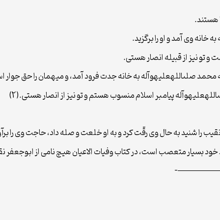
ا هستند.
 خانه وى آمد و او را برگزید.
و تو نیز از قبیله انصار هستى.
که محمد صلى‏الله‏علیه‏و‏آله به خانه جدت فرود آمد، و میهمان را حق جوار 
له‏علیه‏و‏آله پیامبر اسلام منسوب هستم و تو نیز از انصار هستى.(2)
را شنید به حال وى رقّت کرد و به او خلعت و صله داد، حاجت وى را برآورد و د
—————