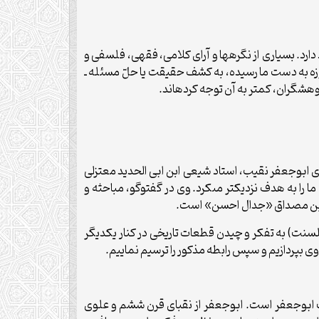
ارد. بسیارى از نگره‏ها و آراى کلامى، فقهى، فلسفى و
روزه به دست ما رسیده، به کشف حقیقت یا حلّ مسئله ـ
هشگران، کمتر به آن توجه کرده‏اند.
اى ابوجعفر نقیب، استاد شیعى ابن ابى الحدید معتزلى
را به هدف نزدیک‏تر مى‏کرد. وى در گفت‏وگو، مباحثه و
بهترین مصداق «جدال احسن» است.
‏سنت) به تفکر و چیدن قطعات تاریخى در کنار یکدیگر
وى بپردازیم و سپس رابطه مذکور را ترسیم نماییم.
یب ابوجعفر است. ابوجعفر از نقباى قرن ششم و علوى