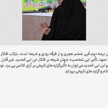
یمه دوم قرن ششم هجرى و از فرقه زیدى و شیعه است. بازتاب افکار و آر
 نمود. تأثیر این شخصیت جهان شیعه بر افکار ابن ابى الحدید، غیر قابل ان
ن ابى الحدید مى‏ توان به تأثیرگزاره ‏هاى تاریخى بر آراى کلامى پى برد. نوشت
م و گزاره‏ هاى تاریخى بپردازد.