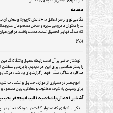
•گزاره‏هاى تاریخى و نگره‏هاى کلامى
مقدمه
نگاهى نو و از سر تعمّق به «دانش تاریخ» و نقش آن در 
… را مى‏توان با بررسى سیره و سخن معصومان علیهم‏الس
که هدف نهایى تحقیق است ـ دست یافت. در این میان، ت
(65)
—————————————————————–
نوشتار حاضر بر آن است رابطه عمیق و تنگاتنگ بین گزا
را بستر مناسبى براى این امر دیدیم. با بررسى سخنان ا
مناظره با شاگرد سنّى خود از گزارش‏هاى یاد شده در 
ابوجعفر در بسیارى از موارد، حقایق و اعتقادات شیعى
براى رسیدن به نتیجه مطلوب و عقلانى، بیان مى‏نمود و ه
آشنایى اجمالى با شخصیت نقیب ابوجعفر یحیى‏بن 
یکى از افرادى که مى‏توان گفت در زمره گمنامان تار