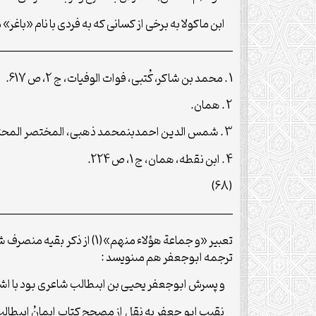
ابن ماکولا به برخى از کسانى که به فردى با نام «باغر»
—————————————————————–
1 . محمد بن شاکر، کُتبى، فوات الوفیات، ج 2، ص 617.
2 . همان.
3 . شمس الدین احمدبن‏محمد ذهبى، المختصر المحتاج الیه، ج 3، ص 249.
4 . ابن نقطه، همان، ج 1، ص 224.
(68)
—————————————————————–
تعبیر «و جماعة هؤلاء منهم»(
ترجمه ابوجعفر هم مى‏نویسد :
و پسرش ابوجعفر یحیى بن ابى‏طالب شاعرى بود با اشعار ملیح و گیرا [او