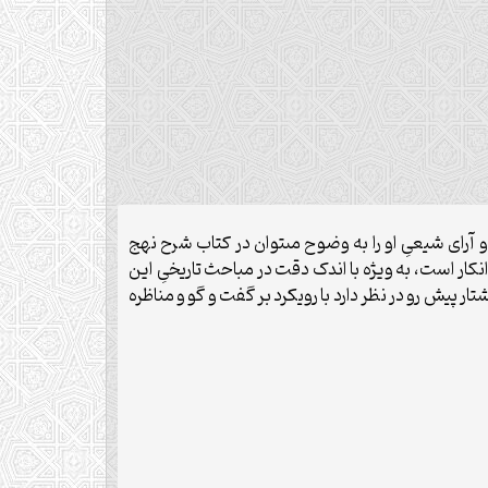
اى شیعىِ او را به‏ وضوح مى‏توان در کتاب شرح نهج
کار است، به ‏ویژه با اندک دقت در مباحث تاریخىِ این
ار پیش‏ رو در نظر دارد با رویکرد بر گفت ‏و گو و مناظره