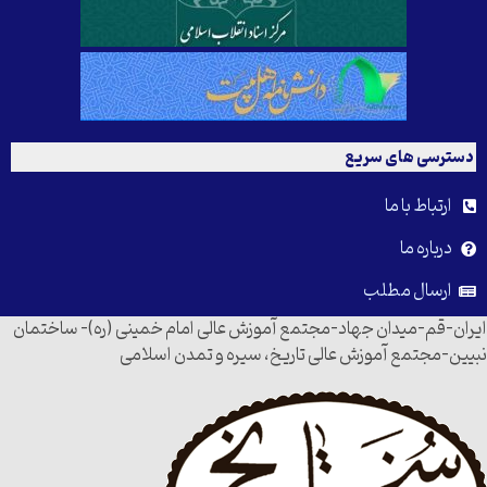
دسترسی های سریع
ارتباط با ما
درباره ما
ارسال مطلب
ایران-قم-میدان جهاد-مجتمع آموزش عالی امام خمینی (ره)- ساختمان
نبیین-مجتمع آموزش عالی تاریخ، سیره و تمدن اسلامی