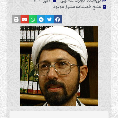
نویسنده: نصرت‌آلله آیتی
2 تیر 1392
منبع: فصلنامه مشرق موعود