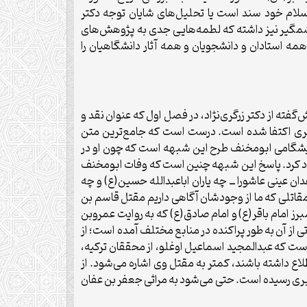
سلام خود سند است یا تحلیل‌های شایان توجه دکتر
چشمگیر نیز داشته که لطمه‌هایی جدی به پژوهش‌های
همه استادان و دانشجویان و همه آثار دانشگاهیان را
فته از دکتر زرگری‌نژاد، در فصل اول که عنوان نقد و
ع طبری اکتفا شده است. درست است که جامع‌ترین متن
ر پیشگامی ابومخنف طرح این شبهه است که چون او در
عتماد کرد. پاسخ این شبهه چنین است که وفات ابومخنف
ان عینی عاشورا ــ چه یاران اباعبدالله حسین(ع) و چه
قاتلی که ما از وجودشان آگاهی داریم مقتل قاسم بن
بوالفرج اصفهانی و شیخ صدوق از آن روایت کرده‌اند و نیز مقتل جابر جعفی (م: ۱۲۸ق) شاگرد مبرز امام باقر(ع) و امام صادق(ع) که به روایت عمروبن
از آن به طور پراکنده در منابع مختلف آمده است؛ از
ست که عبدالمجید اسماعیل اوغلو، از محققان ترکیه،
لاع داشته باشند، کمتر به مقتل وی اشاره می‌شود. از
ایات عوانه بن حکم (م: ۱۵۸ق) از منابع تاریخ عاشوراست که از طریق مقتل هشام کلبی (م: ۲۰۶ق) به طبری رسیده است. حتی می‌شود به مراثی جعفر بن عفان