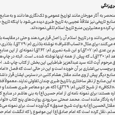
به آثار مورخان مانند تواریخ عمومی و تک‌نگاری‌ها دانند و به منابع دیگر 
 منابع تاریخی نیز علاقۀ عجیبی به تاریخ طبری دیده می‌شود با اینکه تاری
 کرده و معتبرترین منبع تاریخ اسلام تلقی نموده‌اند.
بری (م: ۳۱۰ق) را «امام‌المورخین»می‌دانند و در تاریخ اسلام آن را اصل قرار می‌دهند و حت
شده و ارزش تاریخی آنها بیش از 
از برخی از آنها طبری استفاده نکرده است. روایات هیثم
دینوری (م: ۲۸۲ق) و حتی «الطبقات الکبیر» از ابن سعد (م: ۲۳۰ق) ــ که پیش از همه اینها نوش
یق مرحوم آیت الله سید عبدالعزیز طباطبایی این بخش از کتاب چاپ شد. ا
برچسب بی‌اعتباری بر آن خورده است و این در حالی است که فصل «اما
 منابع دیگر پیش از وی مانند مقتل هشام کلبی در دسترس ایشان قرار داشت
که این منابع از نظر ساختاری با تاریخ طبری چندان تفاوتی ندارند، معمولاً 
باره هستند؛ برای نمونه نامه‌ای از امام حسین(ع) به بنی هاشم در منابع
ه یادگار مانده است. محمد صحتی سردرودی روایت‌های پنج کتاب «ثواب‌ا
م «مقتل‌الحسین(ع) به روایت شیخ صدوق» گردآورده است. برای نمونه می‌ش
سلم، نقل کرده است که امام صادق(ع) این موضوع را که انگشت امام حسین(