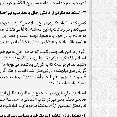
نموده و فرموده است: امام حسین(ع) انگشتر خویش را پی
۳- استفاده نکردن از دانش رجال و نقد بیرونی اخبار عاشورا
کسی که در ایران دکتری تاریخ اسلام می‌گیرد در دوره 
نمی‌کند و در ارجاعات به این مسئله اکتفا می‌کند که 
به صلح برادر خود با معاویه بوده است و بعد این اد
«انساب‌الاشراف» و «الاخبارالطوال» خلاف این ادعا مط
افزون بر این باید چنین گفت که صرف ارجاع به مورخانی م
متهم‌اند. آیا رواست که به گزارش یادشده، بی‌توجه به
گزارش‌های بیان‌شده در تاریخش شده است و حتی گزارش‌ها
قلم زده‌اند، چون هم با رجال آشنا بوده‌اند و هم با حد
دست اشاره شده است:
استاد یوسفی غروی در تصحیح و تحقیق «مقتل ابومخن
صالحی نجف‌آبادی نیز در کتاب «نگاهی به حماسۀ حسین
فی مقتل‌الحسین(ع)»، نوشتۀ مرحوم آیت الله شیخ مح
۴- تقلیل دادن عاشورا به یک قیام سیاسی صرف و بی‌توجهی به ابعاد دیگر آن