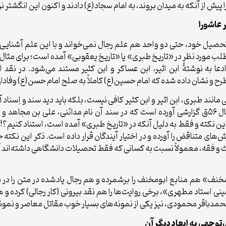
ش از آنکه به میدان بروند، به امام سجاد(ع) دادند و اکنون این انگشتر ن
تحصیل خود، حتی دو واحد هم علم رجال نمی‌خواند و با این علم آشنایی ندا
مطلب مورد نظر در «تاریخ طبری» یا «تاریخ یعقوبی» آمده است؛ برای مثا
عا به نوشتۀ ابن اثیر، ابن عساکر و ابن کثیر مستند می‌شود. در نقد 
رح و نشان داده شده که امام حسین(ع) کاملاً به صلح امام حسن(ع) وفادا
انند طبری، ابن اثیر و ابن کثیر کافی نیست، بلکه باید دید سند و اِسناد 
اِسناد را نقد کرد؛ برای مثال طبری دربارۀ رویدادهای سال ۵۶ق گزارشی آورده است که در سند آن نا
 این نکته و فقط به دلیل آنکه در «تاریخ طبری» آمده است، استناد کنیم؟
ی متناقض را آورده و در اختیار آیندگان قرار داده است. ذکر این نکته خ
یث و فقه، معمولاً نسبت به کسانی که فقط تحصیلات دانشگاهی داشته‌اند آثار 
ف» هم منابع ابومخنف را برشمرده و هم رجال یادشده در متن را در پا
ی استاد مطهری»، برخی روایت‌ها را هم نقد بیرونی (کار رجالی) کرده و
مدباقر محمودی، نیز یکی از نمونه‌های بسیار خوب مقاتل معاصر و نم