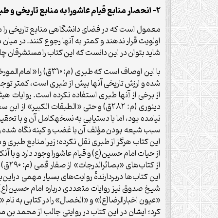
۲- انحصار منابع قیام عاشورا به منابع تاریخی و طبری‌زدگی
معمول است که در فضای دانشگاهی منابع تاریخی را منحصر 
اولویت قرار ندهند و کمتر به آنها رجوع کنند. در میان
شاید بتوان در این دانست که این کتاب را مستشرقان چاپ
با این اوصاف است که ط
نیامده بود، اما با دستیابی به نسخهکامل آن و با تحق
سبب شیعه بودن مؤلف آن با غضب و کینه نگاه شده و 
این کتاب هرگز از طبری نقل نکرده؛ زیرا منابع طبری و
از حیات امام حسین(ع) و قیام عاشورا وجود دارد و با آن
این کتاب‌ها دربردارندۀ روایت‌های بسیار مهمی دراین‌
شیخ صدوق نیز روایات متعددی درباره امام حسین(ع) ب
«عیون اخبارالرضا(ع)» و «الخصال» را در کتابی به نا
کرد؛ ایشان در این کتاب در روایتی جالب از محمد بن م