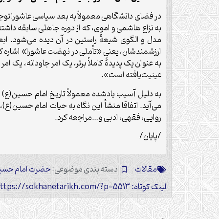
در فضای دانشگاهی معمولاً به بعد سیاسی عاشورا تو
به نزاع هاشمی و اموی، که از دوره جاهلی سابقه دا
مدل و الگوی شیعۀ راستین در آن دیده می‌شود. ابعاد
ارزشمندشان، یعنی «تأملی در نهضت عاشورا» اشاره کنم
به عنوان یک پدیدۀ کاملاً برتر، یک امر جاودانه، یک
عینیت‌یافته است».
به دلیل آسیب یادشده معمولاً تاریخ امام حسین(ع) به
می‌آید. اتفاقا منشأ این نگاه به حیات امام حسین(ع)،
روایی، فقهی، ادبی و…مراجعه کرد.
/پایان/
مقالات
دسته بندی موضوعی:
حضرت امام حسین
لینک کوتاه: https://sokhanetarikh.com/?p=5513