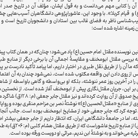
ن را کتابی مهم می‌دانست و به قول ایشان، مؤلف آن در تاریخ صدر ا
 و قیام کربلا». با وجود این، عاشوراپژوهی دانشگاهیان آسیب‌هایی 
آسیب‌شناسی ناظر به فضای غالب بین استادان و دانشجویان تاریخ است و 
ین زمینه اشاره شده است:
ین نویسنده مقتل امام حسین(ع) یاد می‌شود؛ چنان‌که در همان کتاب پیش‌گ
قط به بررسی مقتل ابومخنف و مقایسۀ اجمالی آن با برخی دیگر از مناب
 آن را از طریق نقل طبری در اختیار داریم، اما پیامد تأکید نادرست ب
د سال پس از روی دادن این واقعه مکتوب شده است، نمی‌شود چندان به آن ا
را در آخرین روز عمر ننوشته، بلکه او بی‌واسطه و گاهی باواسطه از شاهد
 بر این، جریان مقتل‌نگاری پیش از ابومخنف آغاز شده است. از نخستین م
اصبغ بن نباته است که طبری، ا
 از منابع «مقتل‌الحسین(ع)» نوشتۀ نصر بن مزاحم منقری بوده و روایاتی 
د توجه کرد که جابر جعفی خود از مشایخ ابومخنف بوده است. جالب آنجا
 اما در جامعۀ دانشگاهی ایران، که انتظار داریم از جابر جعفی بیشتر اط
معاصران ابومخنف نیز رو