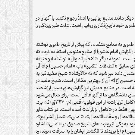
مانند منابع روایی یا اصلاً رجوع نکنند یا آنها را در
خ طبری خود تاریخ‌نگاری روایی است. علت طبری‌زدگی را
ی در مقایسه با طبری به منابع متقدم، که پیش از تاریخ طبری نوشته
طبری است، کمتر توجه می‌کنند؛ برای مثال «انساب‌الاشراف» نوشته بلاذری (م: ۲۷۹ق). بلاذری در گزارش قیام عاشورا از منابع متنوعی استفاده کرده که
 بن عدی (م: ۲۰۷ق) و ابن شبه نمیری (م: ۲۶۲ق) نمونه‌ای از این منابع است. نمونه دیگر «الاخبارالطوال» نوشته ابوحنیفه
ته شده ــ است. البته در چاپ‌های سابق «الطبقات الکبیر» باب «امام حسین(ع)» آن
حتمال داده می‌شود که به «الارشاد» شیخ مفید نیز به
م حسین(ع)» آن از بهترین مقاتل است. شیخ مفید در
ه است. در منابع حدیثی نیز گزارش‌های بسیار ارزشمند
فضای دانشگاهی ما از آنها غافل است. برای مثال می‌شود
از کتاب‌های «بصائرالدرجات» از صفار قمی (م: ۲۹۰ق)،«الکافی» از شیخ کلینی (م: ۳۲۹ق) (که هر دو معاصر طبری هستند) و «کامل‌الزیارات» از ابن قولویه قمی (م: ۳۶۷ق) نام برد.
 کهن فقط در «کامل‌الزیارات» آمده است. در کتاب‌های
لاعمال و عقاب‌الاعمال»، «امالی»، «علل‌الشرایع»،
ود به یکی از روایت‌های شیخ صدوق در «امالی» اشاره
ع) را بریدند تا انگشتر ایشان را به سرقت ببرند، رد