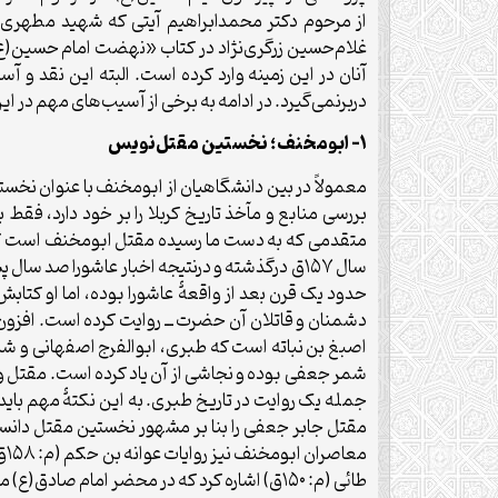
از مرحوم دکتر محمدابراهیم آیتی که شهید مطهری آ
غلام‌حسین زرگری‌نژاد در کتاب «نهضت امام حسین(ع)
آنان در این زمینه وارد کرده است. البته این نقد و 
دربرنمی‌گیرد. در ادامه به برخی از آسیب‌های مهم در ا
۱- ابومخنف؛ نخستین مقتل‌نویس
معمولاً در بین دانشگاهیان از ابومخنف با عنوان نخست
بررسی منابع و مآخذ تاریخ کربلا را بر خود دارد، ف
متقدمی که به دست ما رسیده مقتل ابومخنف است که ما
سال ۱۵۷ق درگذشته و درنتیجه اخبار عاشورا ص
حدود یک قرن بعد از واقعۀ عاشورا بوده، اما او کتابش 
دشمنان و قاتلان آن حضرت ــ روایت کرده است. افزون
شمر جعفی بوده و نجاشی از آن یاد کرده است. مقتل وی
جمله یک روایت در تاریخ طبری. به این نکتۀ مهم بای
مقتل جابر جعفی را بنا بر مشهور نخستین مقتل دانسته،
طائی (م: ۱۵۰ق) اشاره کرد که در محضر امام صادق(ع) مرثیه می‌خواند و به نوشتۀ ابن ندیم، مراثی او دویست ورقه بوده است.