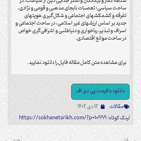
سلطۀ کفار و بیگانگان و تفکر جدایی دین از سیاست، در
ساحت سیاسی؛ تعصبات نابجای مذهبی و قومی و نژادی،
تفرقه و کشمکشهای اجتماعی و شکل‌گیری هویتهای
جدید بر اساس ارزشهای غیر اسلامی، در ساحت اجتماعی و
اسراف و تبذیر، رباخواری و دنیاطلبی و اشرافی‌گری خواص
در ساحت موانع اقتصادی.
برای مشاهده متن کامل مقاله فایل را دانلود نمایید.
دانلود با فرمت پی دی اف
مقالات
12 دی 1402
لینک کوتاه: https://sokhanetarikh.com/?p=10999
قبلی
بعدی