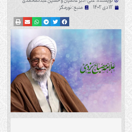
نویسنده: علی اکبر عالمیان و حسین عبدالمحمدی
12 دی 1402
منبع: نورمگز