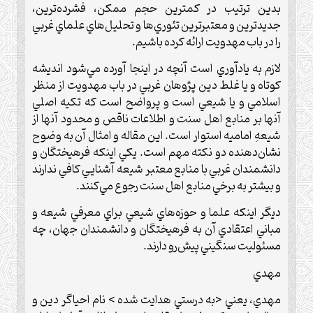
بدين ترتيب در كمترين حجم ممكن، فشرده‌ترين،
جديدترين و معتبرترين تئوري‌ها و تحليل‌هاي علماي غربي
را در باب مهدويت ارائه كرده باشيم.
لازم به يادآوري است آنچه در اينجا آورده مي‌شود انديشه
كوتاه و يا غلط دين پژوهان غربي در باب مهدويت از منظر
اسلامي و يا شيعي است و پرواضح است كه تكيه اصلي
آنها بر منابع اهل سنت و اطلاعات ناقص و محدود آنها از
شيعهِ اماميه استوار است. اين مقاله و امثال آن به وضوح
نشان‌دهنده دو نكته مهم است. يكي اينكه فرهيختگان و
دانشمندان غربي با منابع معتبر شيعه آشنايي كافي ندارند
و بيشتر به برخي منابع اهل سنت رجوع مي‌كنند.
ديگر اينكه علما و حوزه‌هاي شيعي براي معرفي شيعه و
مباني اعتقادي آن به فرهيختگان و دانشمندان جهان، چه
مسئوليت سنگيني پيش‌رو دارند.
مهدي‌
مهدي، يعني <به درستي هدايت شده > نام احياگر دين و