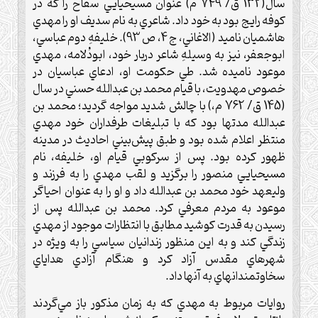
سال(132 ق/ 749 م) عنوان مسيحيايي سفّاح را كه در
كوفه رايج بود به خود داد. شاعري به نام سديف او را مهدي
هاشميان ناميد (الاغاني، ج 4، ص 93). خليفهِ دوم عباسي،
ابوجعفر، نيز به وسيلهِ شاعر دربار خود، ابودُلامه، مهدي
موعود ناميده شد. طي حكومت او، ادعاي عباسيان در
خصوص مهدويت، با قيام محمد بن عبدالله حسني در سال
(145 ق/ 762 م،) با چالش شديد مواجه گرديد؛ محمد بن
عبدالله مدتها بود كه با تبليغات طرفداران خود مهدي
منتظر اعلام شده بود و طبق پيش‌بيني احاديث در مدينه
ظهور كرده بود. پس از سركوبي قيام او، خليفه، نام
مسيحيايي منصور را برگزيد و لقب مهدي را به فرزند و
وليعهد خود محمد بن عبدالله داد و او را به عنوان احياگر
موعود به مردم معرفي كرد. محمد بن عبدالله پس از
رسيدن به قدرت كوشيد مطابق با انتظارات موجود از مهدي
زندگي كند و به اين منظور زندانيان سياسي را به ويژه در
شهرهاي مقدس آزاد كرد و هنگام آزادي هداياي
سخاوتمندانهاي به آنها داد.
روايات مربوط به مهدي كه به زمان مذكور باز مي‌گردند