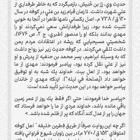
حديث وي، زِرّ بن حُبَيش، بازميگردد كه به خاطر طرفداري از
علي شهرت داشت. تا زمان قيام زيد بن علي در كوفه در سال
120 ق/ 738 م، اصل يكساني نامها ظاهراً در آنجا به خوبي
تثبيت شده بود، زيرا طرفدارانش سعي نمي‌كردند او را
مهدي بدانند بلكه او را منصور (طبري، ج 2، ص 1676)،
شخصيتي مسيحيايي كه ريشه در اعتقادات مردم يمن
داشت تلقي مي‌كردند. در كوفه حديث زير نيز رواج داشت
كه به وسيلهِ ابراهيم، پسر محمد بن حنفيه از پدرش و او
نيز از علي نقل كرده بود، پيامبر فرمودند: مهدي از ما
خواهد بود، از اهل بيت. خداوند يك شبه به او توفيق
خواهد داد (يُصلحهُ في ليله“). اينكه مهدي از خاندان
پيامبر خواهد بود در اين حديث نيز تأييد شده است:
<پيامبر خدا فرمودند: حتي اگر فقط يك روز از عمر زمين
باقي مانده باشد، خداوند مردي از ما را خواهد فرستاد كه
جهان را پر از عدل كند آنگاه كه پر از ظلم شده باشد. >
اگر چه اين روايت صرفاً از طريق فِطربن خليفه` اهل كوفه
(متوفاي 153 ق/ 770 م) در بين راويان شيوع فراواني يافته