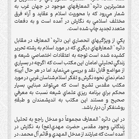
معتبرترين دائره`‌المعارفهاي موجود در جهان غرب به
شمار مي‌رود كه با محوريت اسلام و عقايد و آراء فرق
مختلف اسلا‌مي به نگارش در آمده است و به دفعات
متعدد تجديد چاپ شده است.
يكي از ويژگيهاي انحصاري اين دائره`‌المعارف در مقابل
دائره`‌المعارفهاي ديگري كه در مورد اسلام به رشته تحرير
كشيده شده است توجه به اعتقادات اختصاصي شيعه و
زندگي تحليلي امامان اين مكتب است كه اگرچه در بسياري
از مواضع قابل نقد و بررسي مي‌نمايد اما در هر حال آيينهِ
تمام نماي نحوه نگرش و تفكر اسلام‌شناسان غربي در مورد
مكتب مقدس تشيع است كه مي‌تواند مبنايي بسيار
محكم براي برنامه ريزي علماي شيعه نسبت به معرفي
صحيح و مستند اين مكتب به انديشمندان و طبقهِ
روشنفكر آن ديار باشد.
در اين دائره`‌المعارف مجموعاً دو مدخل راجع به تحليل
زندگاني وجود مقدس حضرت مهدي(عج) به نگارش در
آمده است كه عبارتند از مدخل المهدي و قائم آل محمد، در