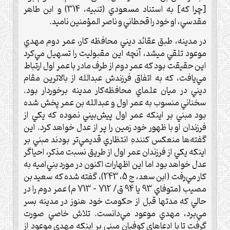
[چرا كه] به استناد مسعودي (تنبيه، 314) و ابن طاهر
مقدسي، او خود را قحطاني و ناصر المؤمنين ناميد.
در مدينه، طبق عقائد ديني محافظه كار، عمر دوم مهدي
موعود تلقي ميشد، آنچه اين مقبوليت را تسهيل مي‌كرد
اين حقيقت بود كه عمر دوم از طرف مادر با عمر اول ارتباط
مي‌يافت، كه به اتفاق فرزندش عبدالله از بالاترين مقام
ديني در ميان علماي محافظه‌كار مدينه برخوردار بود.
سخناني منسوب به عمر اول و عبدالله بن عمر پخش شده
بود مبني بر اينكه عمر اول پيش‌بيني نموده كه يكي از
فرزندان او با ظهور خود زمين را پر از عدل خواهد كرد. اين
گفته‌ها منعكس كنندهِ انتظاري قديمي‌تر بودند مبني بر
اينكه يكي از فرزندان عمر اول از طريق نسبت مذكر، احياگر
عدل خواهد بود اما اين اظهارات اكنون در مورد بني‌اميه به
كار مي‌رفت (ابن سعد، ج 5، 243)، گفته شده كه سعيد بن
مصيب (متوفاي 93 يا 94 ق/ 712 – 713 م) عمر دوم را در
حالي كه مدتها قبل از حكومت خود هنوز در مدينه بسر
مي‌برد، مهدي موعود مي‌دانست. تلاش خاصي صورت
گرفت تا با ادعاهاي كوفيان مبني بر اينكه مهدي موعود از