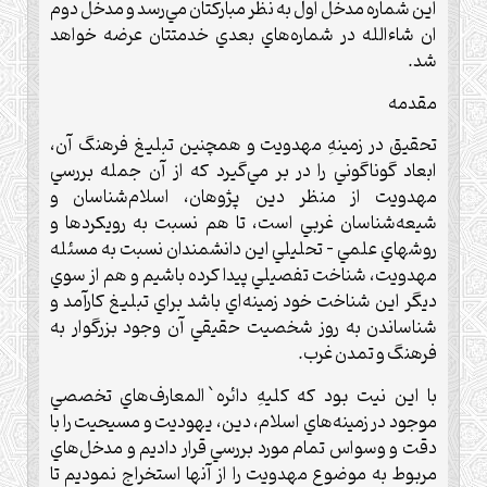
اين شماره مدخل اول به نظر مباركتان مي‌رسد و مدخل دوم
ان شاءالله در شماره‌هاي بعدي خدمتتان عرضه خواهد
شد.
مقدمه‌
تحقيق در زمينهِ مهدويت و همچنين تبليغ فرهنگ آن،
ابعاد گوناگوني را در بر مي‌گيرد كه از آن جمله بررسي
مهدويت از منظر دين پژوهان، اسلام‌شناسان و
شيعه‌شناسان غربي است، تا هم نسبت به رويكردها و
روشهاي علمي – تحليلي اين دانشمندان نسبت به مسئله
مهدويت، شناخت تفصيلي پيدا كرده باشيم و هم از سوي
ديگر اين شناخت خود زمينه‌اي باشد براي تبليغ كارآمد و
شناساندن به روز شخصيت حقيقي آن وجود بزرگوار به
فرهنگ و تمدن غرب.
با اين نيت بود كه كليهِ دائره`‌المعارف‌هاي تخصصي
موجود در زمينه‌هاي اسلام، دين، يهوديت و مسيحيت را با
دقت و وسواس تمام مورد بررسي قرار داديم و مدخل‌هاي
مربوط به موضوع مهدويت را از آنها استخراج نموديم تا