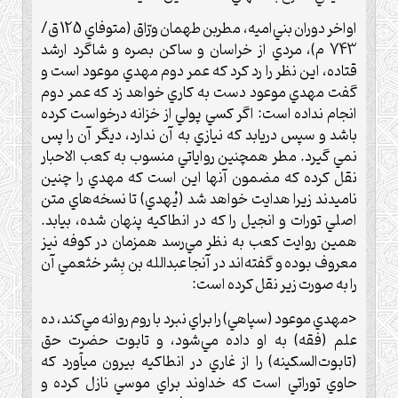
اواخر دوران بني‌اميه، مطربن طهمان ورّاق (متوفاي 125 ق/
743 م)، مردي از خراسان و ساكن بصره و شاگرد ارشد
قتاده، اين نظر را رد كرد كه عمر دوم مهدي موعود است و
گفت مهدي موعود دست به كاري خواهد زد كه عمر دوم
انجام نداده است: اگر كسي پولي از خزانه درخواست كرده
باشد و سپس دريابد كه نيازي به آن ندارد، ديگر آن را پس
نمي گيرد. مطر همچنين رواياتي منسوب به كعب الاحبار
نقل كرده كه مضمون آنها اين است كه مهدي را چنين
ناميدند زيرا هدايت خواهد شد (يُهدي) تا نسخه‌هاي متن
اصلي تورات و انجيل را كه در انطاكيه پنهان شده، بيابد.
همين روايت كعب به نظر مي‌رسد همزمان در كوفه نيز
معروف بوده و گفته‌اند در آنجا عبدالله بن بِشر خثعمي آن
را به صورت زير نقل كرده است:
<مهدي موعود (سپاهي) را براي نبرد با روم روانه مي‌كند، ده
علم (فقه) به او داده مي‌شود، و تابوت حضرت حق
(تابوت‌السكينه) را از غاري در انطاكيه بيرون ميآورد كه
حاوي توراتي است كه خداوند براي موسي نازل كرده و