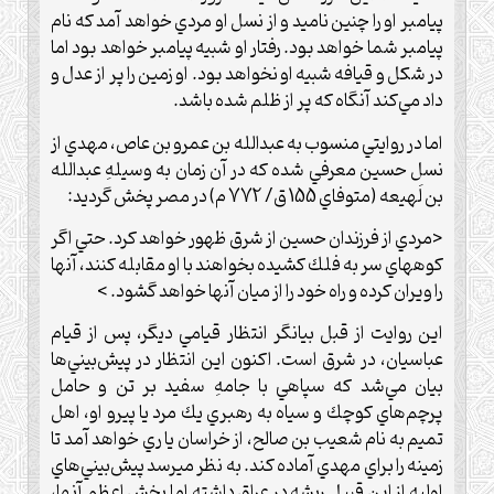
پيامبر او را چنين ناميد و از نسل او مردي خواهد آمد كه نام
پيامبر شما خواهد بود. رفتار او شبيه پيامبر خواهد بود اما
در شكل و قيافه شبيه او نخواهد بود. او زمين را پر از عدل و
داد مي‌كند آنگاه كه پر از ظلم شده باشد.
اما در روايتي منسوب به عبدالله بن عمرو بن عاص، مهدي از
نسل حسين معرفي شده كه در آن زمان به وسيلهِ عبدالله
بن لَهيعه (متوفاي 155 ق/ 772 م) در مصر پخش گرديد:
<مردي از فرزندان حسين از شرق ظهور خواهد كرد. حتي اگر
كوههاي سر به فلك كشيده بخواهند با او مقابله كنند، آنها
را ويران كرده و راه خود را از ميان آنها خواهد گشود. >
اين روايت از قبل بيانگر انتظار قيامي ديگر، پس از قيام
عباسيان، در شرق است. اكنون اين انتظار در پيش‌بيني‌ها
بيان مي‌شد كه سپاهي با جامهِ سفيد بر تن و حامل
پرچم‌هاي كوچك و سياه به رهبري يك مرد يا پيرو او، اهل
تميم به نام شعيب بن صالح، از خراسان يا ري خواهد آمد تا
زمينه را براي مهدي آماده كند. به نظر ميرسد پيش‌بيني‌هاي
اوليه از اين قبيل ريشه در عراق داشته اما بخش اعظم آنها،