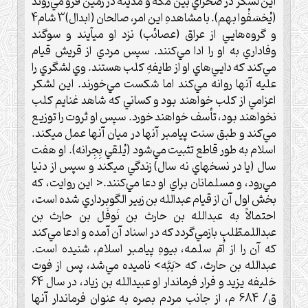
اين لشگر در صحراي بين مكه و مدينه در زمين فرو مي‌روند
(يُخسَفُوا بهم). با مشاهدهِ اين امر، صالحان (ابدال)3 شام4
و گروه‌هايي از عراق (عصائب) نزد او ميآيند و سوگند
وفاداري به او را ادا مي‌كنند. سپس مردي از قريش قيام
مي‌كند كه دايي‌هاي او از طايفهِ كلب هستند. وي لشگري را
عليه آنها روانه مي‌كند اما شكست مي‌خورند. اين لشكر
اعزامي از كلب خواهند بود و كساني كه شاهد غنايم كلب
نخواهند بود، تأسف خواهند خورد. سپس او ثروت را توزيع
مي‌كند و طبق سنت پيامبر آنها در ميان آنها عمل ميكند.
اسلام به طور قاطع تثبيت مي‌شود (يُلقي بِجِرانه). او هفت
سال (يا در نسخهاي نه سال) زندگي ميكند و سپس از دنيا
مي‌رود، و مسلمانان براي او دعا مي‌كنند.< اين روايت، كه
بخش اول آن از قيام عبدالله بن زبير الگوبرداري شده است،
احتمالاً به عبدالله بن حارث بن نَوفَل بن حارث بن
عبداللمطّلب بازمي‌گردد كه در اسناد آن آمده و ادعا مي‌كند
كه آن را از اُمّ سلمه، بيوهِ پيامبر اسلام، شنيده است.
عبدالله بن حارث، كه <بَبَّه> ناميده مي‌شد، پس از فوت
خليفه يزيد و فرار فرماندار او عبيدالله بن زياد، در سال 64
ق/ 684 م، از جانب مردم بصره به عنوان فرماندار آنها