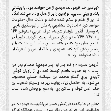
<پيامبر خدا فرمودند، مهدي از من خواهد بود، با پيشاني
بلند و بيني عقابي. او زمين را پر از عدل و داد مي‌كند آنگاه
كه پر از ظلم و ستم شده باشد و هفت سال حكومت
خواهد كرد.> احاديث مشابهي به نقل از ابوصِدّيق ناجي،
به وسيلهِ قَدَري طرفدار شيعه، عوف اعرابي (متوفاي 146
ق/ 763-764 م) و ديگر بصريان پخش گرديد. تقريباً در
همين زمان بود كه در رقّه، زيد بن بيان، اين حديث را از
پيامبر پخش كرد كه، <مهدي از خاندان من و از فرزندان
فاطمه خواهد بود. >
افزودن عبارت <و نام پدر او (پدر مهدي) همنام پدر من
است > به حديث عاصم توسط تعدادي از راويان كوفي،
تأييدي براي گفتهِ محمد بن عبدالله حسني محسوب
مي‌شود. به احتمال زياد، روايت زير به وسيلهِ شعيب بن
خالد، اهل كوفه و ساكن ري، به نفع او پخش شده است
كه:
<علي در حاليكه به فرزندش حسن مي‌نگريست فرمود >، در
حقيقت، اين فرزند من، يك سرور است، همانگونه كه