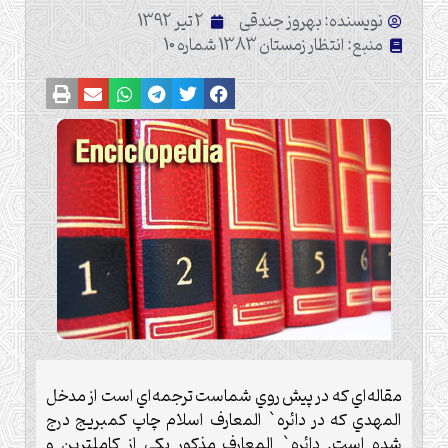
نویسنده: بهروز جندقی
2 تیر 1392
منبع: انتظار زمستان 1383 شماره 10
مقاله‌اي كه در پيش روي شماست ترجمه‌اي است از مدخل
المهدي كه در دائره` المعارف اسلام چاپ كمبريج درج
شده است. دائره` المعارف مذكور يكي از كاملترين و