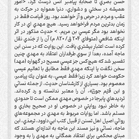
حسن بصري تا صحابهِ پيامبر اَنَس درست كرد، <امور
هميشه در سختي و دشواري، دنيا همواره در حركت به
عقب و مردم در حرص و آز خواهند بود. روز قيامت فقط در
زمان بدترين مردم فراخواهد رسيد. هيچ مهدي اي در كار
نخواهد بود مگر عيسي بن مريم. > حديث مذكور در اثر
اينكه شافعي (متوفاي 204 ق/ 820 م) آن را از جَنَدي نقل
كرده است اعتبار بيشتري يافت. اين روايت كه در سنن ابن
ماجه آمده، بعداً از سوي طرفداران اعتقاد به مهدي چنين
تفسير شد كه هيچ‌كس جز عيسي مسيح در گهواره (مهد)
سخن نگفت يا اينكه مهدي فقط مطابق با تعاليم عيسي
حكومت خواهد كرد زيرا فقط عيسي، به عنوان يك پيامبر،
معصوم بود. بسياري از كارشناسان حديث، از جمله نسائي
و ابن قيّم جوزيّه، آن را معتبر ندانسته و رد كرده‌اند.
ترديدهاي پابرجا در خصوص مهدي ممكن است تا حدودي
به خاطر نبود روايتي در خصوص او در صحيح بخاري و
مسلم باشد. اما روايات مربوط به مهدي در مجموعه‌هاي
روائي اصيل اهل تسنن از قبيل كتب ابي داوود، ترمذي، ابن
ماجه، نسائي و نيز مسند ابن ماجه به اندازه‌اي هستند كه
مبناي محكمي براي اعتقاد همگاني به مهدي را به وجود