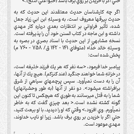
حتي اگر با خزيدن بر روي برف باشد (حَبواً علي الثَلج).>
اگر چه كارشناسان حديث معتقدند اين حديث كه به
حديث بيرقها معروف است، به وسيلهِ ابن ابي زياد جعل
شده، تأثير فراواني بر انتظارات بعدي دربارهِ كار مهدي
داشته و ابن ماجه در كتاب السنن خود آن را پذيرفته است.
نسخهِ مشابهي از اين حديث با اسناد بصري در بصره به
وسيلهِ خالد حَذّاء (متوفاي 141 – 142 ق/ 758 – 760 م)
پخش شده است:
پيامبر خدا فرمود، <سه نفر كه هر يك فرزند خليفه است،
در خزانهِ شما خواهند جنگيد (عند كنزكم). هيچ يك از آنها،
آن را به دست نميآورد. سپس پرچمهاي سياهي از شرق
برافراشته ميشود>. دو نفر از آنها (به طور وحشيانهاي)
شما را به قتل ميرسانند به طوري كه هيچكس تا كنون اين
گونه كشته نشده است.< بعد چيزي گفت كه به خاطر
نميآورم. وي افزود،> وقتي كه او را ديديد، با او بيعت كنيد،
حتي اگر با خزيدن بر روي برف باشد. زيرا او نايب خداوند،
مهدي موعود است.