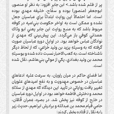
پر از ظلم شده باشد.> ابن جابر افزود: به نظر او منصور،
ابوجعفر (منصور) بوده و سفّاح، خليفه مهدي بوده
است. اما احتمالاً اين روايت ابتدائاً براي عباسيان جعل
نشده و ممكن است به اواخر حكومت بني‌اميه در كوفه
مربوط باشد كه به منبع روايت ابن جابر يعني ابو ودّاك
همدانيِ كوفي باز مي‌گردد. اين پيش‌بيني كه مهدي از
نوادگان عباس خواهد بود. در اوايل دورهِ عباسيان صورت
گرفته كه به وسيلهِ يزيد بن وليد خُزاعي، كه از لحاظ ديگر
ناشناخته است، به كعب‌الاحبار نسبت داده شده و بوسيلهِ
محمد بن وليد بغدادي، يكي از موالي بني‌هاشم، نقل شده
است.
اما فضاي حاكم در ميان راويان، به سرعت عليه ادعاهاي
عباسيان در خصوص مهدويت و به نفع اميدهاي علويان
تغيير يافت رواياتي در تأييد اين ديدگاه كه مهدي از سلالهِ
محمد و دخترش فاطمه خواهد بود در اوايل دورهِ عباسيان
در خارج از كوفه نيز پخش شد. در بصره، عِمران قَطّان،
حامي قيام محمد بن عبدالله و برادرش ابراهيم، حديث زير
را به نقل از قتاده پخش كردند: