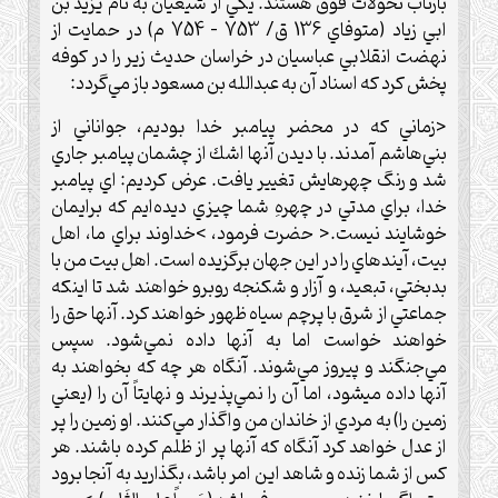
بازتاب تحولات فوق هستند. يكي از شيعيان به نام يزيد بن
ابي زياد (متوفاي 136 ق/ 753 – 754 م) در حمايت از
نهضت انقلابي عباسيان در خراسان حديث زير را در كوفه
پخش كرد كه اسناد آن به عبدالله بن مسعود باز مي‌گردد:
<زماني كه در محضر پيامبر خدا بوديم، جواناني از
بني‌هاشم آمدند. با ديدن آنها اشك از چشمان پيامبر جاري
شد و رنگ چهرهايش تغيير يافت. عرض كرديم: اي پيامبر
خدا، براي مدتي در چهرهِ شما چيزي ديده‌ايم كه برايمان
خوشايند نيست.< حضرت فرمود، >خداوند براي ما، اهل
بيت، آيندهاي را در اين جهان برگزيده است. اهل بيت من با
بدبختي، تبعيد، و آزار و شكنجه روبرو خواهند شد تا اينكه
جماعتي از شرق با پرچم سياه ظهور خواهند كرد. آنها حق را
خواهند خواست اما به آنها داده نمي‌شود. سپس
مي‌جنگند و پيروز مي‌شوند. آنگاه هر چه كه بخواهند به
آنها داده ميشود، اما آن را نمي‌پذيرند و نهايتاً آن را (يعني
زمين را) به مردي از خاندان من واگذار مي‌كنند. او زمين را پر
از عدل خواهد كرد آنگاه كه آنها پر از ظلم كرده باشند. هر
كس از شما زنده و شاهد اين امر باشد، بگذاريد به آنجا برود