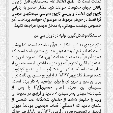
عدالت است كه، طبق اعتقاد عام مسلمانان، قبل از پايان
يافتن جهان حكومت خواهد كرد. مقالهِ حاضر به رديابي
تاريخ اين اعتقاد و بررسي تاريخ سياسي نهضتهاي مهدي
گرا فقط در حيطهِ مربوط به موضوع، خواهد پرداخت (در
خصوص نهضت سوداني، به مدخل مهديه مراجعه كنيد).
خاستگاه وشكل‌گيري اوليه در دوران بني‌اميه‌
واژه ِمهدي به اين شكل در قرآن نيامده است: اما روشن
است كه اين نام از ريشهِ عربي ه د- ي مشتق شده است كه
عموماً در قرآن به معناي هدايت الهي به كار ميرود. اين واژه
به عنوان لقبي احترام آميز و بدون داشتن بار مسيحيايي از
زمان صدر اسلام به كار مي‌رفت (بر اساس منابع گردآوري
شده توسط گلدزيهر1،267 ،). از اين‌رو حسن بن ثابت آن را
براي پيامبر، و جَرير آن را براي ابراهيم به كار برده است.
سليمان بن صرد، (امام حسين[ع]) را پس از
شهادت<مهدي پسر مهدي > ناميد و فرزدق در مديحه‌اي
وليد را خليفهِ ششم از خلفاي ششگانه عبد شمس از
عثمان ناميد كه (همگي( هُدات مهديين بودند) ديوان
فرزدق، با تصحيح صاوي، قاهره، 1936، ص 88). طي جنگ