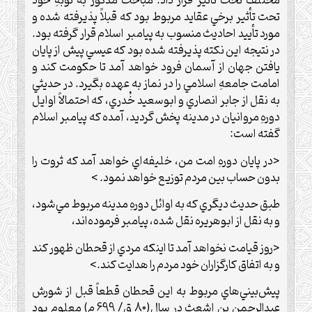
مختلف تحت تأثير قرار داد. مباحث مذكور به نوبهِ خود
تحت تأثير برخي عقايد مربوط بود كه قبلاً پذيرفته شده و
مورد تأييد احاديث منسوب به پيامبر اسلام قرار گرفته بود.
در نتيجه اين نكته پذيرفته شده بود كه عيسي پيش از پايان
يافتن جهان از آسمان فرود خواهد آمد تا حكومت كند و
امامت جامعهِ اسلامي را در نماز به عهده بگيرد. در حديثي
به نقل از جابر انصاري و ابوسعيد خُدري، كه احتمالاً اوايل
دورهِ مروانيان در مدينه پخش گرديد، آمده كه پيامبر اسلام
گفته است:
<در پايان دورهِ امت من، خليفه‌اي خواهد آمد كه ثروت را
بدون حساب بين مردم توزيع خواهد نمود. >
طبق حديث ديگري كه به اوائل دورهِ مدينه مربوط مي‌شود،
و به نقل از ابوهريره نقل شده، پيامبر فرموده‌اند،
<روز قيامت نخواهد آمد تا اينكه مردي از قحطان ظهور كند
و به اتفاق كارگزاران خود مردم را هدايت كند.>
پيش‌بيني‌هاي مربوط به اين قحطان قطعاً قبل از شورش
عبدالرحمن بن اشعث در سال(80 ق/ 699 م) معلوم بود