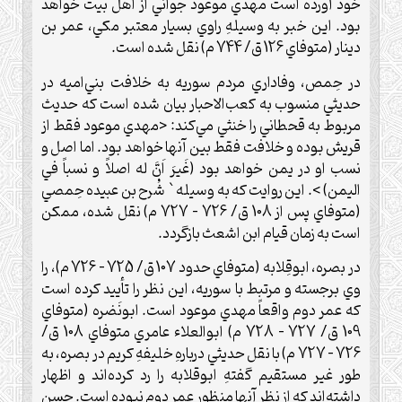
خود آورده است مهدي موعود جواني از اهل بيت خواهد
بود. اين خبر به وسيلهِ راوي بسيار معتبر مكي، عمر بن
دينار (متوفاي 126 ق/ 744 م) نقل شده است.
در حِمص، وفاداري مردم سوريه به خلافت بني‌اميه در
حديثي منسوب به كعب‌الاحبار بيان شده است كه حديث
مربوط به قحطاني را خنثي مي‌كند: <مهدي موعود فقط از
قريش بوده و خلافت فقط بين آنها خواهد بود. اما اصل و
نسب او در يمن خواهد بود (غَيرَ اَنَّ له اصلاً و نسباً في
اليمن) >. اين روايت كه به وسيله` شُرح بن عبيده حِمصي
(متوفاي پس از 108 ق/ 726 – 727 م) نقل شده، ممكن
است به زمان قيام ابن اشعث بازگردد.
در بصره، ابوقِلابه (متوفاي حدود 107 ق/ 725 – 726 م)، را
وي برجسته و مرتبط با سوريه، اين نظر را تأييد كرده است
كه عمر دوم واقعاً مهدي موعود است. ابونَضره (متوفاي
109 ق/ 727 – 728 م) ابوالعلاء عامري متوفاي 108 ق/
726 – 727 م) با نقل حديثي دربارهِ خليفهِ كريم در بصره، به
طور غير مستقيم گفتهِ ابوقلابه را رد كرده‌اند و اظهار
داشته‌اند كه از نظر آنها منظور عمر دوم نبوده است. حسن