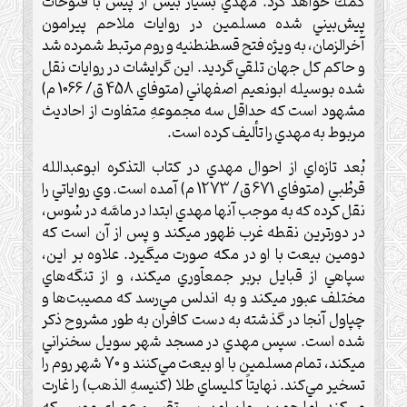
كمك خواهد كرد. مهدي بسيار بيش از پيش با فتوحات
پيش‌بيني شده مسلمين در روايات ملاحم پيرامون
آخرالزمان، به ويژه فتح قسطنطنيه و روم مرتبط شمرده شد
و حاكم كل جهان تلقي گرديد. اين گرايشات در روايات نقل
شده بوسيله ابونعيم اصفهاني (متوفاي 458 ق/ 1066 م)
مشهود است كه حداقل سه مجموعهِ متفاوت از احاديث
مربوط به مهدي را تأليف كرده است.
بُعد تازه‌اي از احوال مهدي در كتاب التذكره ابوعبدالله
قرطُبي (متوفاي 671 ق/ 1273 م) آمده است. وي رواياتي را
نقل كرده كه به موجب آنها مهدي ابتدا در ماسَّه در سُوس،
در دورترين نقطه غرب ظهور ميكند و پس از آن است كه
دومين بيعت با او در مكه صورت ميگيرد. علاوه بر اين،
سپاهي از قبايل بربر جمعآوري ميكند، و از تنگه‌هاي
مختلف عبور ميكند و به اندلس مي‌رسد كه مصيبت‌ها و
چپاول آنجا در گذشته به دست كافران به طور مشروح ذكر
شده است. سپس مهدي در مسجد شهر سويل سخنراني
ميكند، تمام مسلمين با او بيعت مي‌كنند و 70 شهر روم را
تسخير مي‌كند. نهايتاً كليساي طلا (كنيسهِ الذهب) را غارت