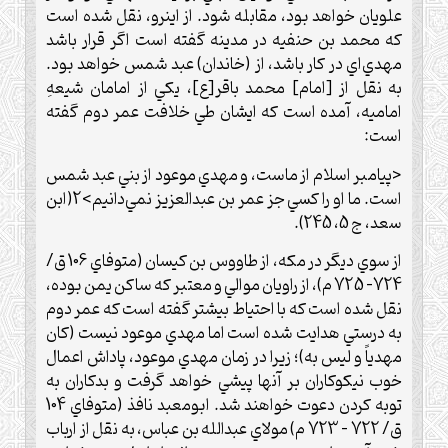
علويان خواهد بود، مقابله شود. از اينرو، نقل شده است
كه محمد بن حنفيه در مدينه گفته است اگر قرار باشد
مهدي‌اي در كار باشد، از (خاندان) عبد شمس خواهد بود.
به نقل از [امام] محمد باقر[ع]، يكي از امامان شيعهِ
اماميه، آمده است كه ايشان طي خلافت عمر دوم گفته
است:
<پيامبر اسلام از ماست، و مهدي موعود از بني عبد شمس
است. ما او را كسي جز عمر بن عبدالعزيز نمي‌دانيم>2(ابن
سعد، ج 5، 245).
از سوي ديگر در مكه، از طاووس بن كيسان (متوفاي 106 ق/
724- 725 م)، از راويان موالي و معتبر كه ساكن يمن بوده،
نقل شده است كه با احتياط بيشتر گفته است كه عمر دوم
به درستي هدايت شده است اما مهدي موعود نيست (كان
مهدياً و ليس به)؛ زيرا در زمان مهدي موعود، پاداش اعمال
خوب نيكوكاران بر آنها پيشي خواهد گرفت و بدكاران به
توبه كردن دعوت خواهند شد. ابومعبد نافذ (متوفاي 104
ق/ 722 – 723 م) مولاي عبدالله بن عباس، به نقل از ارباب