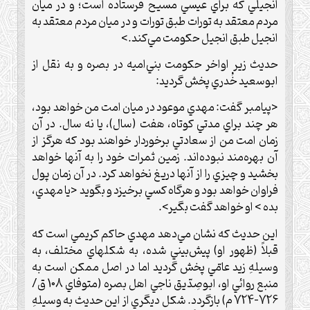
انجيلي كه براي عيسي مسيح فرستاده است؛ و در ميان
مردم معتقد به تورات طبق تورات و در ميان مردم معتقد به
انجيل طبق انجيل حكومت مي‌كند.>
حديث زير اواخر حكومت بني‌اميه در بصره و به نقل از
ابوسعيد خُدري پخش گرديد:
<پيامبر گفت: مهدي موعود در ميان امت من خواهد بود،
هر چند براي مدتي كوتاه، هفت (سال)، يا نه سال. در آن
زمان امت من از سعادتي برخوردار خواهند بود كه هرگز از
آن بهره‌مند نبوده‌اند. زمين ثمرات خود را به آنها خواهد
بخشيد و چيزي را از آنها دريغ نخواهد كرد. در آن زمان پول
فراوان خواهد بود و هرگاه كسي برخيزد و بگويد <يا مهدي،
بده > او خواهد گفت بگير>.
اين حديث كه نشان مي‌دهد مهدي حاكم كريمي است كه
قبلاً (ظهور او) پيش‌بيني شده، به شكلهاي مختلف، به
وسيلهِ زيد عامّي پخش گرديد اما در اصل ممكن است به
منبع روائي او، ابوصِدّيق ناجي اهل بصره (متوفاي 108 ق/
726-724 م) بازگردد. شكل ديگري از اين حديث به وسيلهِ