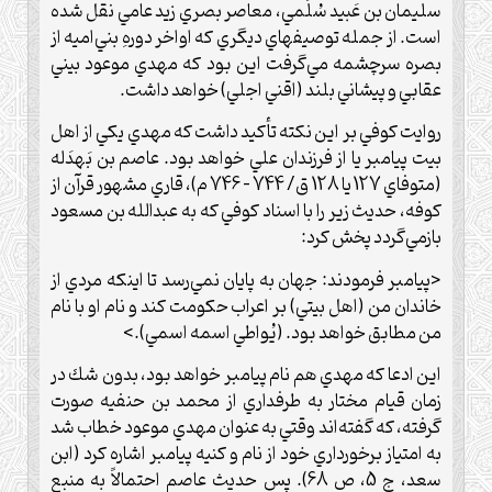
سليمان بن عَبيد سُلَمي، معاصر بصري زيد عامي نقل شده
است. از جمله توصيفهاي ديگري كه اواخر دورهِ بني‌اميه از
بصره سرچشمه مي‌گرفت اين بود كه مهدي موعود بيني
عقابي و پيشاني بلند (اقني اجلي) خواهد داشت.
روايت كوفي بر اين نكته تأكيد داشت كه مهدي يكي از اهل
بيت پيامبر يا از فرزندان علي خواهد بود. عاصم بن بَهدَله
(متوفاي 127 يا 128 ق/ 744 – 746 م)، قاري مشهور قرآن از
كوفه، حديث زير را با اسناد كوفي كه به عبدالله بن مسعود
بازمي‌گردد پخش كرد:
<پيامبر فرمودند: جهان به پايان نمي‌رسد تا اينكه مردي از
خاندان من (اهل بيتي) بر اعراب حكومت كند و نام او با نام
من مطابق خواهد بود. (يُواطي اسمه اسمي).>
اين ادعا كه مهدي هم نام پيامبر خواهد بود، بدون شك در
زمان قيام مختار به طرفداري از محمد بن حنفيه صورت
گرفته، كه گفته‌اند وقتي به عنوان مهدي موعود خطاب شد
به امتياز برخورداري خود از نام و كنيه پيامبر اشاره كرد (ابن
سعد، ج 5، ص 68). پس حديث عاصم احتمالاً به منبع