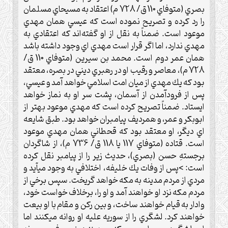
بصري (متوفاي 110 ق/ 728 م) اعتقاد به مسيحاي مسلمان
را رد كرده و تصريح نموده است كه عيسي همان مهدي
موعود است. ضمناً به نقل از او گفته‌اند كه اعتقادي به
مهدي ندارد، اما اگر قرار است مهدي اي وجود داشته باشد
همان عمر دوم است. محمد بن سيرين (متوفاي 110 ق/
728 م)، معاصر و رقيب او در رهبري ديني در بصره، معتقد
بود كه يك مهدي از ميان امت اسلامي خواهد آمد و عيسي،
پس از فرودآمدن از آسمان، پشت سر او به نماز خواهد
ايستاد. ضمناً تصريح كرده است كه مهدي موعود بهتر از
ابوبكر و عمر، و همرديف پيامبران خواهد بود. طبق شايعه
اي ديگر، او معتقد بود كه قحطاني همان مهدي موعود
است. قتاده (متوفاي 117 يا 118 ق/ 736 م)، از شاگردان
برجستهِ حسن (بصري)، حديث زير را از پيامبر نقل كرده
است: >پس از وفات يك خليفه، اختلافي به وجود ميآيد و
مردي از مردم مدينه به مكه خواهد گريخت. سپس برخي از
مردم مكه نزد او خواهند آمد و او را، برخلاف خواست خود،
وادار به قيام خواهند ساخت، و بين ركن و مقام با او بيعت
خواهند كرد. لشگري را از سوريه عليه او روانه ميكنند اما