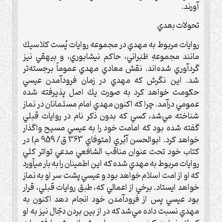
آورند.
تحولات بعدي‌
روايات مربوط به مهدي در مجموعه روايات پُست كلاسيك
مانند مجموعهِ طَبَراني، حاكم نيشابوري، و بيهقي نيز
گردآوري شده‌اند. نقش معادي مهدي عموماً برجسته‌تر
شد. اين نگرش كه مهدي در زمان فرودآمدن عيسي
حكومت خواهد كرد به صورت يك اصل پذيرفته شده
عمومي درآمد. چرا كه اكنون مهدي امام مسلمانان در نماز
شناخته مي‌شد، كسي كه بدون ذكر نام در روايات قبلي
گفته شده بود كه امامت خود را به عيسي مسيح واگذار
خواهد كرد. ابوالحسن آبُري (متوفاي 363 ق/ 959 م) در
كتاب خود تحت عنوان مناقب الشافعي مدعي تواتر كلي
روايات مربوط به مهدي شده كه اين اطمينان را به بار ميآورد
كه او از امت اسلام خواهد بود و عيسي پشت سر او به نماز
خواهد ايستاد. برخي از اعمالي كه، طبق روايات قبلي، قرار
بود عيسي پس از فرودآمدن خود انجام دهد اكنون به
مهدي نسبت داده مي‌شد كه در از بين بردن دجّال نيز به او