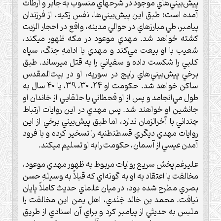
پيش‌بيني‌هاي موجود در شرحهاي منسوب به جابر و ارطات
آمده است؛ طبق اين پيش‌بيني‌ها، نفس زكيه، از فرزندان
پيامبر، طي مبارزهاي در حوالي مدينه، واقع در احجار الزيت
كشته خواهد شد. مهدي موعود در مكه ظهور ميكند،
شعيب با او بيعت مي‌كند و مهدي با ادامهِ جنگ، سپاه
كلبي را شكست داده و سفياني را به قتل ميرساند. طبق
برخي پيش‌بيني‌هاي رايج در سوريه، او در بيت‌المقدس
ساكن خواهد شد. حكومت او 24، 30، 39، يا 40 سال به
طول مي‌انجامد و پس از او قحطاني يا حلقايي از خاندان او
جانشين او خواهند شد. پس مهدي در اين روايات ارتباط
چنداني با آخرالزمان ندارد، اما طبق پيش‌بيني برخي از اين
روايات مهدي ديگري قسطنطنيه را تسخير كرده و با فرود
آمدن عيسي از آسمان، حكومت را به او تسليم ميكند.
عليرغم پخش سريع روايات مربوط به ظهور مهدي موعود،
مخالفت با اعتقاد به او به گونه‌اي كه قبلاً به وسيلهِ حسن
بصري مطرح شده بود، در ميان علماي حديث كاملاً پايان
نيافت. محمد بن خالد جَنَدي، اهل يمن اين مخالفت را
ملبس به حديثي از پيامبر كرد و براي آن اسنادي از طريق