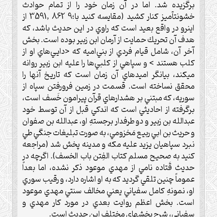
برگزيده شد. اما در آن زمان خود را از تمام حوادث
خشونتآميز كنار كشيد (مقايسه كنيد با؛9 862 ,3591 از
اينرو در واقع بعيد است كه راوي در اين حديث باشد، كه
هدف آن تحريك حمايت از آرمان ابن زبير بوده است. بخش
آخر آن، شامل قيام فردي از بني‌اميه كه <دايي‌هاي او از
كلب هستند > و سپاهي از كلبي‌ها را عليه ابن زبير روانه
ميكند، بيانگر اميدهاي آن زمان است كه تاريخ آنها را
محقق نساخته است. قسمت در زمين فرورفتن سپاه از
سوريه، كه مبتني بر هشدارهاي قرآن پيرامون خَسف است،
برگرفته از احاديثي است كه اندكي قبل از آن توسط خود
عبدالله بن زبير و دو طرفدار برجستهِ او، عبدالله بن صفوان
و حريث بن ابي ربيع مَخزومي، به صورت تبليغات جنگي طي
نبرد سپاهيان يزيد عليه مكه و مدينه پخش شد (مراجعه
كنيد به صحيح مسلم كتاب الفِتن باب الخسف). اگرچه در
حديث قَتاده نامي از مهدي موعود ذكر نشده، اما بعداً
عموماً چنين تلقي گرديد كه به او اشاره دارد، و رقيب سوري
او، نمونهِ كامل سفياني يعني مخالف سنتي مهدي موعود
است. بخش اعظم روايت بعدي در مورد كار مهدي و
سفياني، شرح بخشهاي مختلف اين حديث است.