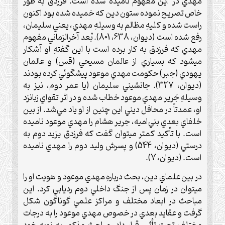
مهدي در اين مفهوم ناميده شده است. فرزدق به طور
خاص تصريح نموده ستون دين كه خميده شده بود اكنون
راست شده و كليهِ مظالم به وسيلهِ مهدي، يعني سليمان،
رفع شده است (ديوان، 638، 801). بُعد آخرالزماني مفهوم
مهدي كه فرزدق به كار برده است با اين گفتهِ او آشكار
ميشود كه بسياري از عالمان مسيحي (قس) و عالمان
يهودي (حِبر) حكومت مهدي موعود پيشگوئي كرده بودند
(ديوان، 327). جانشيني سليمان (يا عمر دوم، نيز به
وسيلهِ جَرير مهدي موعود خطاب شده و در اثر تقواي زبانزد
او، عمدتاً در محافل ديني اين چنين از او ياد مي‌شد. از بين
خلفاي بعدي بني‌اميه، جرير هشام را مهدي موعود ناميده
است. با تأكيد كمتر ميتوان گفت كه فرزدق يزيد دوم به
درستي (ديوان، 544) و پسرش وليد دوم را مهدي ناميده
است. (ديوان، 7).
در بين علماي دين، بحث دربارهِ مهدي موعود و هويت او را
ميتوان در زمان پس از جنگ داخلي دوم رديابي كرد. اين
مباحث در ابعاد مختلف و مراكز علمي گوناگون شكل
گرفت و عقايد بعدي در خصوص مهدي موعود را به درجات