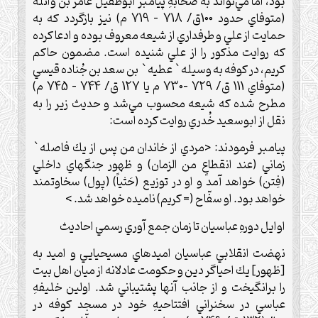
بود، اما مي‌تواند به صحابهِ پيامبر ابوطفيل عامر بن واثله
(متوفاي حدود 100ق/ 718 – 719 م) نيز بازگردد كه به
حمايت از علي و طرفداري از شيعه معروف بوده و ادعا كرده
كه روايت مذكور را از علي شنيده است. مضمون حاكم
كريم، در كوفه به وسيله` عطيه` بن سعد بن جُناده قيسي
(متوفاي 111 ق/ 729 -730 م يا 127 ق/ 744 – 745 م)
مطرح شده كه شيعه محسوب مي‌شد و حديث زير را به
نقل از ابوسعيد خُدري روايت كرده است:
پيامبر فرمودند: <مردي از خاندان من پس از يك فاصله`
زماني (عند انقطاعٍ من الزمان) و ظهور جنگهاي داخلي
(فِتن) خواهد آمد و او در توزيع (حَثياً) (پول) سخاوتمند
خواهد بود. او سفّاح (= كريم) ناميده خواهد شد. >
اوايل دورهِ عباسيان تا زمان جمع آوري رسمي احاديث‌
نهضت انقلابي عباسيان اميدهاي مسيحيايي و اميد به
[ظهور] يك احياگر دين و حكومت عادلانه از ميان اهل بيت
را برانگيخت و از جانب آنها پشتيباني شد. اولين خليفهِ
عباسي در سخنراني افتتاحيهِ خود در مسجد كوفه در