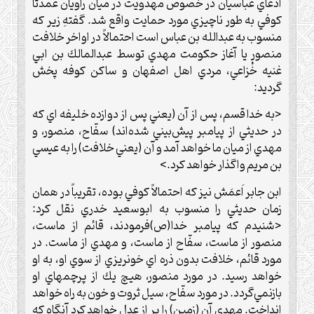
ادعاي عباسيان در خصوص مهدويت در ميان راويان عمدتاً
كوفي به طور ناچيزي مورد حمايت واقع شد. گفتهِ زير كه
منسوب به عبدالله بن عباس است احتمالاً در اواخر خلافت
منصور يا آغاز حكومت مهدي توسط عبدالمالك بن ابي
غنيه خُزاعي، مردي اهل اصفهان و ساكن كوفه پخش
گرديد:
<به خدا قسم، پس از آن (يعني پس از دوازده خليفه اي كه
در حديثي از پيامبر پيش‌بيني شده‌اند) سفّاح، منصور، و
مهدي از ميان ما خواهد آمد و آن (يعني خلافت) را به عيسي
بن مريم واگذار خواهد كرد.>
ابن جابر اَعمَش نيز كه احتمالاً كوفي بوده، تقريباً در همان
زمان حديثي را منسوب به ابوسعيد خدري نقل كرد:
<شنيدم كه پيامبر خدا(ص)فرمودند، قائم از ماست،
منصور از ماست، سفّاح از ماست، و مهدي از ماست. در
مورد قائم، خلافت بدون ذره اي خونريزي از سوي او، به او
خواهد رسيد. در مورد منصور، هيچ يك از پرچمهاي او
بازنمي‌گردد. در مورد سفّاح، سيل ثروت و خون به راه خواهد
انداخت. مهدي آن (زمين) را پر از عدل خواهد كرد آنگاه كه