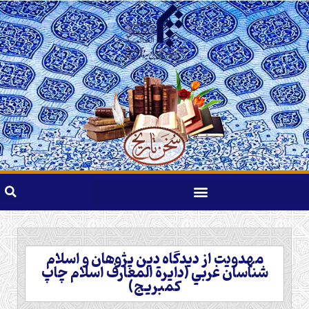
مهدويت از ديدگاه دين پژوهان و اسلام
شناسان غربي (دايرة المعارف اسلام چاپ
کمبريج)