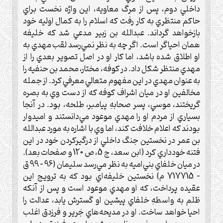
داخلي دوم، پس از مرگ معاويه، اين واژه نخست براي
حاكم منتظري به كار رفت كه اسلام را به كمال اوليه خود
بازخواهد گرداند. عبدالله بن زبير مدعي شد كه خليفه
همان احياگر است. اگر چه به نظر نمي‌رسد لقب مهدي به
او اطلاق شده باشد، اما كار او در اصل تصوير بعدي را از
مهدي منتظر شكل داد. در كوفه، مختار، محمد بن حنفيه را
به عنوان مهدي در اين مفهوم متعالي معرفي كرد. از جمله
مخالفين او در ميان اشراف كوفه كه از دست وي به بصره
گريختند، موسي، پسر صحابهِ پيامبر، طلحه، بود. در آنجا
بسياري از مردم او را مهدي موعود مي‌دانستند و اميدوار
بودند كه اعلام خلافت كند، اما وي با اشاره به مورد عبدالله
بن عمر در نخستين جنگ داخلي از درگيركردن خود در اين
فتنه خودداري كرد (ابن سعد، ج 5، ص 120 و صفحات بعد).
در ميان خلفاي بني‌اميه به نظر مي‌رسد سليمان (96 – 99 ق
– 717715 م) نخستين خليفه‌اي بود كه به ترويج اين
عقيده پرداخت، كه او مهدي موعود است و پس از آنكه
ظلم به واسطهِ خلفاي پيشين او گسترش يابد، عدالت را
احيا خواهد ساخت. او در مديحه‌هاي جَرير و فرزدق اغلب