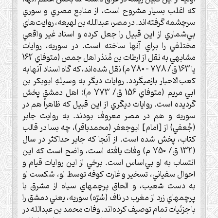
كه اغلب بسيار مشروح است، از منابع مصري و سوري
سرچشمه گرفته‌اند. در مصر، عبدالله بن لهيعه، روايت‌هاي
بي‌شماري از اين قبيل را جعل كرده و اسناد غير واقعي
مختلفي را براي آنها ساخته است. در سوريه، روايات
مشابهي به نقل از ارطات بن مُنذر اهل حِمص (متوفاي 162
يا 163 ق/ 778 – 780 م) نقل شده‌اند، كه گاه اسناد آنها به
كعب‌الاحبار بازميگردد. روايات ديگر به وسيلهِ ابوبكر بن
ابي مريم (متوفاي 156 ق/ 773 م): اهل دمشق پخش
گرديده است. روايات ديگري از اين قبيل كه ظاهراً هم در
سوريه و هم در مصر معروف بودند. به روايت جابر
(جُعفي) از [امام] ابوجعفر (محمدباقر)، چه بسا در قالب
كتاب، پخش شده است. از آنجا كه جابر حداكثر در سال
(132 ق/ 750 م) وفات يافته است، واضح است كه اين
انتساب به او بي‌اساس است. برخي از اين روايات قيام و
احوال سفياني، تسخير و غارت كوفه توسط او، شكست او
به دست شعيب، و الحاق پرچمهاي سياه از مشرق با
پرچمهاي زرد از مغرب در ناف (سُرّه) سوريه، يعني دمشق را
با جزئيات تمام توصيف كرده‌اند. وفات محمد بن عبدالله در