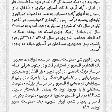
شرقى به ويژه بلاد مسلمانان كردند. در عهد سلطنت قاجار
در ايران، آرام آرام، خانات آسياى مركزى و قفقاز، براى
رسيدن به آب‏هاى آزاد و دست‏يابى به هند، به تصرف امپراتورى
تزارهاى روسيه درآمد. پس از كودتاى كمونيستى در قلمرو
تزار، در سال 1917م شوروىِ سابق به وجود آمد و به مدت 70
سال اين مناطق از پيكر جهان اسلام جدا بودند. هنگامى
كه اتحاد جماهير شوروى در سال 1992م / 1371ش فرو
پاشيد، پنج جمهورىِ مسلمان در آسياى ميانه به وجود
آمدند.
پس از فروپاشى حكومت صفويه در سده دوازدهم هجرى،
نادر افشار بر قلمرو آن استيلا يافت و در جنوب شرقى، تمام
خراسان بزرگ تا دهلى، در غربِ درياى خزر، قفقاز و همچنين
سرزمين‏هايى را از عثمانى فراچنگ آورد. با مرگ نادر، يكى از
سردارانش در بخشى از قلمرو او در خراسان بزرگ، حكومت
مستقلى را به وجود آورد كه بعدها افغانستان ناميده
شد.186 در باقى قلمرو صفويه تا برپايى حكومت يكپارچه
قاجار و پديدار شدن ايران كنونى، چند حكومت سربر
آوردند.187