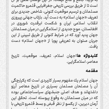
است تا از طريق بررسى تاريخى جغرافيايى قلمرو حاكميت
مسلمانان و ترسيم موقعيت كنونى، شاخص جديدى براى
تعريف «جهان اسلام» به دست آيد. بازتاب جهانى پيروزى
انقلاب اسلامى ايران و شكست ابرقدرت شوروى در
افغانستان، موج جديدى از اسلام‏گرايى در ميان مسلمانان
جهان پديد آورد كه در شرايط كنونى از طريق تبيينى از اين
جريان مى‏توان به تعريفى پويا از «جهان اسلام» دست
يافت.
كليدواژه‏ ها:
جهان اسلام، تعريف، موقعيت، تاريخ
معاصر، اسلام‏گرايى.
مقدّمه
جهان اسلام يك مفهوم بسيار كاربردى است كه يك‏پارچگى
آن را مصلحان مسلمان بسيارى در تاريخ معاصر آرزو
داشته‏اند و هدف اصلى جنبش‏هاى سياسى‏اجتماعى بوده
كه در ميان مسلمانان به وقوع پيوسته است. تحقق اين
آرمان ديرين، از يك‏سو از نظر قبض و بسط قلمرو تاريخى با