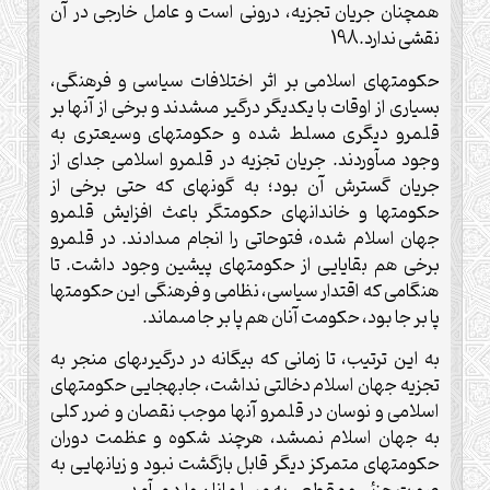
همچنان جريان تجزيه، درونى است و عامل خارجى در آن
نقشى ندارد.198
حكومت‏هاى اسلامى بر اثر اختلافات سياسى و فرهنگى،
بسيارى از اوقات با يكديگر درگير مى‏شدند و برخى از آنها بر
قلمرو ديگرى مسلط شده و حكومت‏هاى وسيع‏ترى به
وجود مى‏آوردند. جريان تجزيه در قلمرو اسلامى جداى از
جريان گسترش آن بود؛ به گونه‏اى كه حتى برخى از
حكومت‏ها و خاندان‏هاى حكومتگر باعث افزايش قلمرو
جهان اسلام شده، فتوحاتى را انجام مى‏دادند. در قلمرو
برخى هم بقايايى از حكومت‏هاى پيشين وجود داشت. تا
هنگامى كه اقتدار سياسى، نظامى و فرهنگى اين حكومت‏ها
پا بر جا بود، حكومت آنان هم پا بر جا مى‏ماند.
به اين ترتيب، تا زمانى كه بيگانه در درگيرى‏هاى منجر به
تجزيه جهان اسلام دخالتى نداشت، جابه‏جايى حكومت‏هاى
اسلامى و نوسان در قلمرو آنها موجب نقصان و ضرر كلى
به جهان اسلام نمى‏شد، هرچند شكوه و عظمت دوران
حكومت‏هاى متمركز ديگر قابل بازگشت نبود و زيان‏هايى به