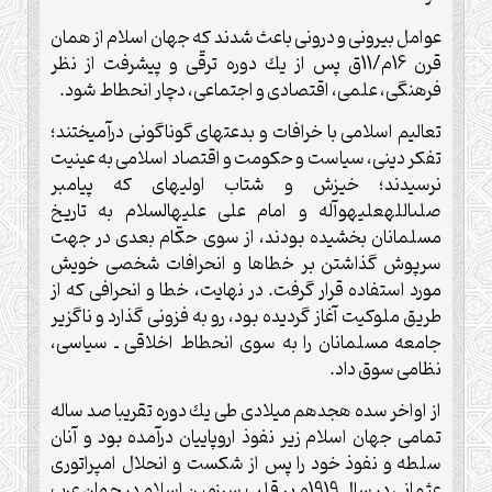
عوامل بيرونى و درونى باعث شدند كه جهان اسلام از همان
قرن 16م/11ق پس از يك دوره ترقّى و پيشرفت از نظر
فرهنگى، علمى، اقتصادى‏ و اجتماعى، دچار انحطاط شود.
تعاليم اسلامى با خرافات و بدعت‏هاى گوناگونى درآميختند؛
تفكر دينى، سياست و حكومت و اقتصاد اسلامى به عينيت
نرسيدند؛ خيزش و شتاب اوليه‏اى كه پيامبر
صلى‏الله‏عليه‏و‏آله و امام على عليه‏السلام به تاريخ
مسلمانان بخشيده بودند، از سوى حكّام بعدى در جهت
سرپوش گذاشتن بر خطاها و انحرافات شخصى خويش
مورد استفاده قرار گرفت. در نهايت، خطا و انحرافى كه از
طريق ملوكيت آغاز گرديده بود، رو به فزونى گذارد و ناگزير
جامعه مسلمانان را به سوى انحطاط اخلاقى ـ سياسى،
نظامى سوق داد.
از اواخر سده هجدهم ميلادى طى يك دوره تقريبا صد ساله
تمامى جهان اسلام زير نفوذ اروپاييان درآمده بود و آنان
سلطه و نفوذ خود را پس از شكست و انحلال امپراتورى
عثمانى در سال 1919م بر قلب سرزمين اسلام در جهان عرب