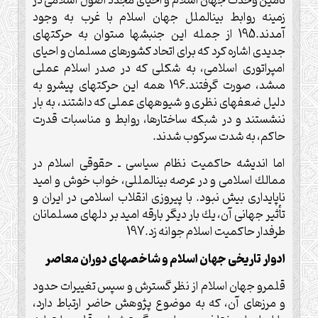
تأمين وحدت جهان اسلام و احياى مجدّد اصول اسلامى در
زمينه روابط بين‏الملل جهان اسلام با غرب به وجود
آمدند.195 از جمله اين جنبش‏ها مى‏توان به حركت‏هاى
جديدى اشاره كرد كه براى اتحاد كشورهاى مسلمان و احياى
امپراتورى اسلامى، به شكلى كه در صدر اسلام عملى
مى‏شد، صورت گرفتند.196 همه اين حركت‏هاى پيشرو به
دليل ضعف‏هاى نظرى و شيوه‏هاى عملى كه داشتند، به بار
ننشستند و در شبكه ساختارها، روابط و مناسبات قدرت
حاكم، به شدت سركوب شدند.
اما انديشه حاكميت نظام سياسى ـ حقوقى اسلام در
ممالك اسلامى و در عرصه بين‏المللى، خواب خوش و اميد
ناپايدارى بيش نبود. با پيروزى انقلاب اسلامى در ايران و
تأثير جهانى آن، يك بار ديگر بارقه اميد بر دل‏هاى مسلمانان
طرفدار حاكميت اسلام جوانه زد.197
ادوار تاريخى جهان اسلام و شاخص‏هاى دوران معاصر
قلمرو جهان اسلام از نظر گسترش و سپس تغييرات حدود
و مرزهاى آن، كه به موضوع پژوهش حاضر ارتباط دارد،