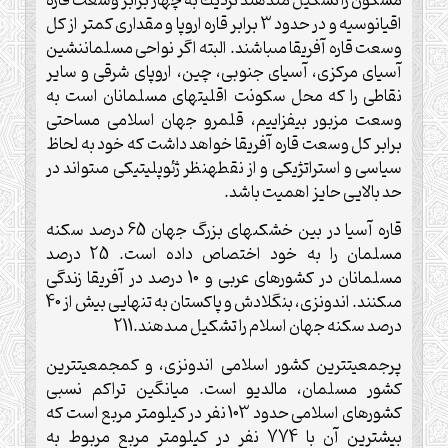
مسكون را تشكيل مى‏دهند نزديك به چهار برابر وسعت قاره
اقيانوسيه و در حدود 3 برابر قاره اروپا و مقدارى كمتر از كل
وسعت قاره آفريقا مى‏باشند. البته اگر نواحى مسلمان‏نشين
آسياى مركزى، آسياى جنوبى، چين، اروپاى شرقى و ساير
نقاطى را كه محل سكونت اقليت‏هاى مسلمانان است به
وسعت مزبور بيفزاييم، قلمرو جهان اسلامى مساحتى
برابر كل وسعت قاره آفريقا خواهد داشت كه خود به لحاظ
سياسى و استراتژيكى و از نقطه‏نظر ژئوپليتيكى مى‏تواند در
حد بالايى حايز اهميت باشد.
قاره آسيا در بين خشكى‏هاى بزرگ جهان 65 درصد سكنه
مسلمان را به خود اختصاص داده است. 25 درصد
مسلمانان در كشورهاى عربى و 10 درصد در آفريقا زندگى
مى‏كنند. اندونزى، بنگلادش و پاكستان به تنهايى بيش از 40
درصد سكنه جهان اسلام را تشكيل مى‏دهند.211
پرجمعيت‏ترين كشور اسلامى اندونزى، و كم‏جمعيت‏ترين
كشور مسلمان، مالديو است. ميانگين تراكم نسبى
كشورهاى اسلامى حدود 103 نفر در كيلومتر مربع است كه
بيشترين آن با 774 نفر در كيلومتر مربع مربوط به