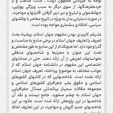
توجه به جرياناتى همچون دولت ـ ملت، مذهب و يا
خرده‏فرهنگ‏ها، از سوى ديگر به سبب ويژگى پويايى،
جهان‏شمولى و تبليغ و نيز دربر گرفتن اقليت‏ها و مهاجرت،
در صورت دست‏يابى بدان به ويژه در تاريخ معاصر با چالش‏هاى
سياسى ـ اعتقادى بى‏شمارى مواجه بوده است.
على‏رغم كاربردى بودن مفهوم جهان اسلام، پيشينه بحث
تعريف يا تعاريف جهان اسلام در برخى منابع به مناسبت و
گذرا وجود دارد، اما هيچ‏كدام از اين منابع به طور مشخص و
تحت اين عنوان با معيارها و شاخص‏هاى منطقى
نخواسته‏اند تعريفى از آن ارائه دهند. حتى در مدخل‏هاى
اختصاصى اين مفهوم در دانشنامه جهان اسلام كه از
جوانب مختلف به موضوع پرداخته، تعريف جهان اسلام
ارائه نشده است. شاخص‏هايى كه در كتاب‏هاى كشورهاى
اسلامى و حقوق بشر، جغرافياى كشورهاى اسلامى و
مجموعه مقالات سمينار بين‏المللى مسائل جغرافيايى
جهان اسلام به چشم مى‏خورد، جامع نيستند و نقد آن
شاخص‏ها در اين پژوهش ارائه شده است. علاوه بر اين
شاخص‏هاى جديد گروش و مهاجرت در اين تعاريف لحاظ