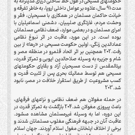
حكومت‏هاى مسيحى در طول خط ساحلى درياى مديترانه به
مدت 91 سال، علاوه بر عوامل داخلى اروپا، به خاطر تفرقه و
خيانت حاكمان مسلمان در همكارى با مسيحيان، فقر و
وحشت مردم، غارت‏گرى صليبيان، دشمنى اسماعيليان با
امراى مسلمان و در بعضى موارد، ضعف نظامى مسلمانان
بوده است. در اين مورد، عاقبت در اثر نبوغ نظامى
عمادالدين زنگى، اولين حكومت مسيحى در «رها» از بين
رفت.202 همچنين بر اثر اتحاد قلمرو در منطقه مصر و
شام و جزيره به وسيله صلاح‏الدين ايوبى و تمركز قدرت،
بيت‏المقدس از دست مسيحيان آزاد و بقاياى حكومت‏هاى
مسيحى هم توسط مماليك بحرى پس از تثبيت قدرت و
كسب مشروعيت از طريق استقرار خلافت در مصر، نابود
شد.203
در حمله مغولان هم ضعف نظامى و نزاع‏هاى فرقه‏اى،
باعث پيروزى مغولان شد.204 بازگشت به تمركز قدرت در
اين دوره، اما به وسيله غيرمسلمان مشاهده مى‏شود.
عاقبت آنان در جبهه فرهنگى مغلوب مسلمانان شدند و
برخى از اخلاف ايلخانان مغول اسلام آوردند. جهان اسلام