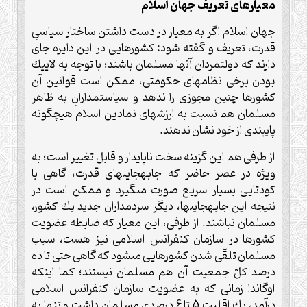
معيارهاى تعريف جهان اسلام
جهان اسلام اگر به معيار در دست داشتن ساختار سياسىِ
قدرت، تعريف و گفته شود: كشورهايى در اين دايره جاى
دارند كه دولت‏مردان آنها مسلمان باشند؛ با توجه به لاييك
بودن برخى نظام‏هاى حكومتى، ممكن است قوانين آن
كشورها چنين مجوزى را ندهد و سياست‏مدارانِ به ظاهر
مسلمان هم نسبت به ارزش‏هاى نمادين اسلام هيچ‏گونه
پايبندى از خود نشان ندهند.
از طرفى هم اين گزينه سخت ناپايدار و قابل تغيير است؛ به
ويژه در عصر حاضر كه جابه‏جايى‏هاى قدرت، گاهى با
كودتايى بسيار سريع صورت مى‏گيرد و ممكن است در
نتيجه اين جابه‏جايى‏ها، ديگر سردمداران جديد يك كشور،
مسلمان نباشند. از طرفى، اين معيار كه ضابطه عضويت
كشورها در سازمان كنفرانس اسلامى نيز هست، سبب
مسلمان تلقّى شدن كشورهايى مى‏شود كه گاهى حتى تا ده
درصد كلّ جمعيت آن هم مسلمان نيستند؛ كما اينكه
اوگاندا زمانى كه به عضويت سازمان كنفرانس اسلامى
درآمد، يك اقليت 5 تا 6 درصدى مسلمان داشت و تنها به