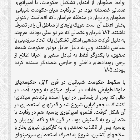
روابط صفويان از ابتداى تشكيل حكومت، با امپراتورى
عثمانى خصمانه بود. در اثر رقابت ميان حكومت شيبانى،
صفويان و بابريان در منطقه خراسان ـ كه افغانستان كنونى
بخش اعظم آن است هريك پاره‏اى از مناطق آن را در تصرف
داشتند.184 بابريان و عثمانى كه هر دو سنّى بودند، هرچند
به دليل قرابت مذهبى امكان تشكيل يك اتحاد سرزمينى يا
سياسى داشتند، ولى به دليل حايل بودن حكومت شيعه
صفوى، با يكديگر فقط به تبادل سفير و احيانا اطلاع از
برخى رويدادهاى داخلى و خارجى همديگر بسنده كرده
بودند.185
با سقوط حكومت شيبانيان در قرن 12ق، حكومت‏هاى
ملوك‏الطوايفىِ خانات در آسياى مركزى به وجود آمد، در
حالى كه پس از رنسانس در اروپا (سده پانزدهم ميلادى)
اكتشافات جغرافيايى شروع شد و قدرت‏هاى استعمارى در
آن شكل گرفت. قلمرو امپراتورى روسيه هم در رقابت با
عثمانى رو به گسترش بود. در قرن 18 و 19م اروپاييان و
روسيه پس از انقلاب صنعتى و به كارگيرى نيروى بخار و
سلاح‏هاى آتشين، شروع به تصرف استعمارى سرزمين‏هاى