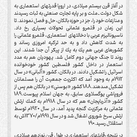
در آغاز قرن بيستم ميلادى، در اروپا قدرت‏هاى استعمارى به
شكل دولت ـ ملت و بر پايه تجارت صنعتى به ثبات رسيدند
و منازعات خود را، جز در حوزه بالكان، حل و فصل نمودند. تا
اين زمان در قلمرو عثمانى تحولات بسيارى رخ داد.
ناسيوناليزم عربى با دخالت‏هاى استعمارى، قلمرو عثمانى را
به شدت كاهش داد و به حد تركيه امروزى رساند و
كشورهاى عربى هم يك به يك از پيكر آن جدا شدند. اين
روند تا جنگ جهانى دوم كامل شد. يهوديان هم به مدد
استعمار در داخل كشور فلسطين كشور خودخوانده
اسرائيل را تشكيل دادند. در بالكان، كشور «آلبانى» در سال
1912م به وجود آمد كه اكثريت جمعيت آن را مسلمانان
تشكيل مى‏دهند.188 كشور «بوسنى» در بالكان هم پس از
فروپاشىِ يوگسلاوى سابق، به جهان اسلام پيوست.189
كشور «آذربايجان» هم كه در سال 1918م به كمك ارتش
عثمانى به مركزيت گنجه پديد آمد، در سال 1920م توسط
ارتش سرخ شوروى اشغال شد و در سال 1991م/1370ش به
استقلال رسيد.190
در نتيجه رقابت‏هاى استعمارى در طول قرن نوزدهم ميلادى،