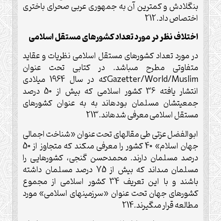
بنگلادش و كمترين آن به جمهورى عربى صحراى باخترى
اختصاص داد.212
اختلاف ‏نظر در مورد تعداد كشورهاى مستقل اسلامى
در مورد تعداد كشورهاى مستقل اسلامى نظريات و عقايد
متفاوتى مطرح مى‏باشد. در كتابى تحت عنوان
Gazetter/World/Muslim
كه در سال 1964 ميلادى
انتشار يافته 36 كشور اسلامى كه بيش از 50 درصد
جمعيتشان مسلمان بوده‏اند به به عنوان كشورهاى
مستقل اسلامى معرفى شده‏اند.213
ابوالفضل عزتى طى مقاله‏اى تحت عنوان «شناخت اجمالى
جهان اسلام» 40 كشور را معرفى مى‏كند كه متجاوز از 50
درصد مسلمان دارند. محمدحسن گنجى، كشورهايى را
مسلمان مى‏داند كه بيش از 75 درصد مسلمان داشته
باشند و با اين تعريف 34 كشور اسلامى از مجموع
كشورهاى جهان تحت عنوان «سرزمين‏هاى اسلامى» مورد
مطالعه قرار مى‏گيرند.214