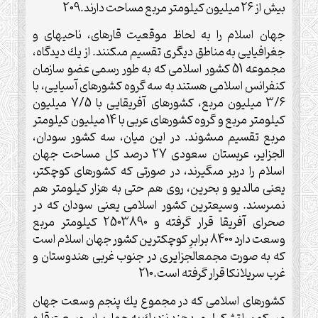
بيش از 26 ميليون كيلومتر مربع مساحت دارند.209
جهان اسلام را به لحاظ موقعيت قاره‏اى، ناحيه‏اى و
جغرافيايى به مناطق ديگرى تقسيم مى‏كنند. از يك ديدگاه،
مجموعه 51 كشور اسلامى كه به طور رسمى عضو سازمان
كنفرانس اسلامى هستند به سه گروه كشورهاى آسيايى، با
3/6 ميليون مربع، كشورهاى آفريقايى با 7/5 ميليون
كيلومتر مربع و گروه كشورهاى عربى با 14 ميليون كيلومتر
مربع تقسيم مى‏شوند. در اين ميان، سه كشور سودان،
الجزاير، عربستان سعودى 27 درصد كل مساحت جهان
اسلام را دربر مى‏گيرند، در صورتى كه كشورهاى كوچك‏تر،
يعنى مالديو و بحرين، روى هم حتى به هزار كيلومتر هم
نمى‏رسند. وسيع‏ترين كشور اسلامى يعنى سودان كه در
صحراى آفريقا قرار گرفته و 2503890 كيلومتر مربع
وسعت دارد 8400 برابرِ كوچك‏ترين كشور جهان اسلام است
كه به صورت مجمع‏الجزايرى در جنوب غربى هندوستان و
غرب سريلانكا قرار گرفته است.210
كشورهاى اسلامى كه در مجموع يك پنجم وسعت جهان