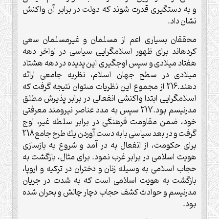
و به دست‏گيرى قدرت شوند كه دولت در برابر آن واكنش
نشان داد.
محققان بسيارى اعم از مسلمان و غيرمسلمان سعى
كرده‏اند براى ظهور اسلام‏گرايى سياسى در اواخر دهه
هفتاد ميلادى و سپس اوج‏گيرى اين پديده در دهه هشتاد
ميلادى در سطح جهان اسلام، نظريه جامعى ارائه
دهند.216 از مجموع اين نظريات مى‏توان نتيجه گرفت كه
اسلام‏گرايى ابتدا واكنشى انفعالى در برابر پذيرش مطلق
مدرنيسم بود.217 سپس به مدد عناصر نيرومند معرفتى
خود، ضمن مقاومت فرهنگى در برابر سلطه غير، اوج
گرفت و در بعد سياسى با به دست آوردن يك طرح جامع218
براى حكومت، از انفعال به در آمد و شروع به بازسازى
هويت اسلامى در برابر غرب نمود. براى مثال، بازگشت به
حجاب اسلامى به وسيله زنان و دختران در تركيه و اروپا،
بازگشت به هويت اسلامى است كه به شدت در جريان
مدرنيسم و حوادث كشف حجاب دچار چالش و بحران شده
بود.