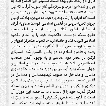
داراى ادوار مختلفى بوده است. گسترش اين قلمرو ابتدا به
بيان و شمشير اعراب و سركردگى آنان صورت گرفت كه اين
دوره به «عصر فتوحات» شهرت دارد. آغاز اين دوره زمانى
است كه اعراب پا از شبه‏جزيره عرب به بيرون نهادند. اولين
جريان تجزيه درونى در قلمرو اسلامى، توسط معاويه فرزند
ابوسفيان اتفاق افتاد. او پس از صلح امام حسن
عليه‏السلام توانست حاكميت خود را بر تمام قلمرو
اسلامى تثبيت كند و خاندانش، حاكميت متمركز امويان را
به وجود آوردند. پس از سال 132ق خاندان اموى به اندلس
رفتند و قلمرو اسلام به دو بخش تقسيم شد. استيلاى
تركان در عصر دوم عباسى و به وجود آمدن منصب
اميرالامرايى باعث شد كه دوره جديدى در تاريخ اسلامى و
جهان اسلام پديد آيد. در اين دوره اندك اندك حكومت‏هاى
متقارن و متداخل به صورت نيمه‏مستقل و مستقل در
قلمرو عباسيان سر برآوردند. همچنين حكومت‏هاى اسلامى
ديگرى جايگزين امويان در اندلس شدند و جهان اسلام
تمركز قدرت خود را از دست داد. شاخصه اين دوران آن
است كه فتوحات نظامى و گسترش قلمرو اسلام به ويژه در
بُعد تبليغى، توسط غيرعرب هم تداوم پيدا مى‏كند؛ اما