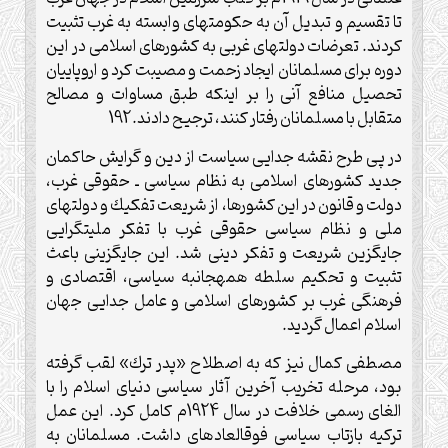
تا تقسيم و تبديل آن به حكومت‏هاى وابسته به غرب تثبيت
كردند. تعرضات دولت‏هاى غربى به كشورهاى اسلامى در اين
دوره براى مسلمانان ايجاد زحمت و مصيبت كرد و اروپاييان
تحصيل منافع آنى را بر اينكه طبق مساوات و مصالح
متقابل با مسلمانان رفتار كنند، ترجيح دادند.192
در پى طرح نقشه جدايى سياست از دين و گرايش حاكمان
جديد كشورهاى اسلامى به نظام سياسى ـ حقوقى غرب،
دولت و قانون در اين كشورها، از شريعت تفكيك و دولت‏هاى
ملى و نظام سياسى حقوقى غرب با تفكر مليت‏گرايى
جايگزين شريعت و تفكر دينى شد. اين جايگزينى باعث
تثبيت و تحكيم سلطه همه‏جانبه سياسى، اقتصادى و
فرهنگى غرب بر كشورهاى اسلامى و عامل جدايى جهان
اسلام اعمال گرديد.
مصطفى كمال نيز كه به اصطلاح «پدر ترك» لقب گرفته
بود، مرحله تخريب آخرين آثار سياسى دنياى اسلام را با
الغاى رسمى خلافت در سال 1924م كامل كرد. اين عمل
تركيه بازتاب سياسى فوق‏العاده‏اى داشت. مسلمانان به