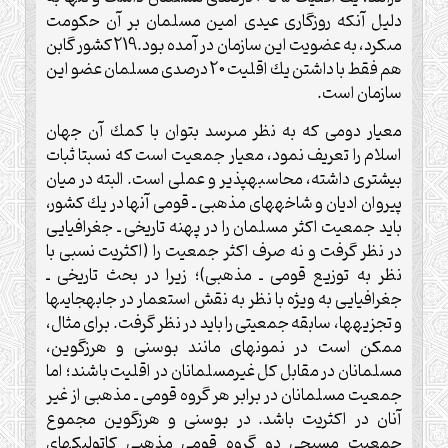
دليل آنكه روزگارى عيدى امين مسلمان بر آن حكومت
مى‏كرد، به عضويت اين سازمان در آمده بود.219 كشور گابن
هم فقط با داشتن يك اقليت 20 درصدى مسلمان عضو اين
سازمان است.
معيار دومى كه به نظر مى‏رسد بتوان با كمك آن جهان
اسلام را تعريف نمود، معيار جمعيت است كه نسبتا ثبات
بيشترى داشته، محاسبه‏پذير و عملى است. البته در ميان
پيروان اديان و شاخه‏هاى مذهبى ـ قومى آنها در يك كشور،
بايد جمعيت اكثر مسلمان را در پهنه تاريخى ـ جغرافيايى
در نظر گرفت و نه صرف اكثر جمعيت را (اكثريت نسبى با
نظر به توزيع قومى ـ مذهبى)؛ زيرا در بحث تاريخى ـ
جغرافيايى به ويژه با نظر به نقش استعمار در جابه‏جايى‏ها
و تجزيه‏ها، سابقه جمعيتى را بايد در نظر گرفت. براى مثال،
ممكن است در نمونه‏اى مانند بوسنى و هرزگوين،
مسلمانان در مقابل كل غيرمسلمانان در اقليت باشند؛ اما
جمعيت مسلمانان در برابر هر گروه قومى ـ مذهبى از غير
آنان در اكثريت باشد. در بوسنى و هرزگوين مجموع
جمعيت مسيحىِ دو گروه قومى مذهبىِ كاتوليك‏هاى