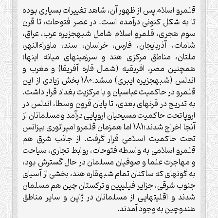
قلمرو اسلام پس از ظهور آن، شاهد تغييرات بسيارى بوده
تا به شكل كنونى درآمده است. در عصر فتوحات، تا قرن
سوم هجرى، قلمرو اسلام شامل شبه‏جزيره عرب، عراق،
شامات، آذربايجان، فارس، خراسان، سند، ماوراءالنهر،
ملتان، مناطق مركزى هند و سرزمين‏هاى ميانه اينها؛
همچنين مصر، افريقيه (شمال قاره آفريقا) و مغرب و
اندلس (شبه‏جزيره ايبرى) مى‏شد.180 بخش زيادى از اين
قلمرو در حاكميت عباسيان و با مركزيت بغداد قرار داشت.
به تدريج در قرن‏هاى بعدى، تا پايان قرون وسطا، اندلس در
اروپا تحت حاكميت مسيحيان اروپايى درآمد و مسلمانان از
آنجا اخراج شدند؛181 اما همزمان قلمرو امپراتورى بيزانس
تحت حاكميت اسلامى قرار گرفت. از جانب شرق هم
قلمرو اسلامى به واسطه فتوحات، روابط تجارى، سياحت
و مهاجرت علما و صوفيان مسلمان در حال گسترش بود،
به گونه‏اى كه ساكنان تمام شبه‏قاره هند، بخشى از آسياى
جنوب شرقى، جزاير فيليپين و تركستان چين هم مسلمان
شدند و اقليت‏هايى از مسلمانان در ژاپن و ساير مناطق
هندوچين به وجود آمدند.