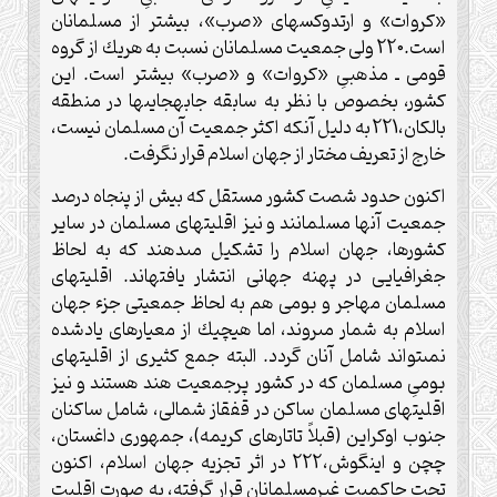
«كروات» و ارتدوكس‏هاى «صرب»، بيشتر از مسلمانان
است.220 ولى جمعيت مسلمانان نسبت به هريك از گروه
قومى ـ مذهبىِ «كروات» و «صرب» بيشتر است. اين
كشور، بخصوص با نظر به سابقه جابه‏جايى‏ها در منطقه
بالكان،221 به دليل آنكه اكثر جمعيت آن مسلمان نيست،
خارج از تعريف مختار از جهان اسلام قرار نگرفت.
اكنون حدود شصت كشور مستقل كه بيش از پنجاه درصد
جمعيت آنها مسلمانند و نيز اقليت‏هاى مسلمان در ساير
كشورها، جهان اسلام را تشكيل مى‏دهند كه به لحاظ
جغرافيايى در پهنه جهانى انتشار يافته‏اند. اقليت‏هاى
مسلمان مهاجر و بومى هم به لحاظ جمعيتى جزء جهان
اسلام به شمار مى‏روند، اما هيچ‏يك از معيارهاى يادشده
نمى‏تواند شامل آنان گردد. البته جمع كثيرى از اقليت‏هاى
بومىِ مسلمان كه در كشور پرجمعيت هند هستند و نيز
اقليت‏هاى مسلمان ساكن در قفقاز شمالى، شامل ساكنان
جنوب اوكراين (قبلاً تاتارهاى كريمه)، جمهورى داغستان،
چچن و اينگوش،222 در اثر تجزيه جهان اسلام، اكنون
تحت حاكميت غيرمسلمانان قرار گرفته، به صورت اقليت