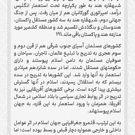
شبه‏قاره هند به طور يكپارچه تحت استعمار انگليس
درآمد، امپراتورى گوركانيان هم از ميان رفت. پس از جنگ
جهانى دوم، شبه‏قاره هند به سه كشور مستقل پاكستان،
هندوستان و بنگلادش تقسيم شد و منطقه كشمير مورد
منازعه هند و پاكستان باقى ماند.191
كشورهاى مسلمان آسياى جنوب شرقى هم از قرن دوم و
سوم هجرى به تدريج با تبليغ عالمان، تاجران، سياحان و
صوفيان مسلمان به دامن اسلام پيوستند و داراى
حكومت‏هاى مستقل شدند، اما در سده شانزدهم ميلادى
استعمار به آنها وارد شد. اين كشورها به تدريج در سده
بيستم كه به استقلال رسيدند، اسلام در آنها گسترش
بيشترى پيدا كرده است. برخى كشورهاى آفريقايى نيز به
تدريج در اثر روابط تجارى سياسى با بلاد اسلامى در شمال
آفريقا، همزمان با ورود استعمار به اين قاره، به جهان
اسلام پيوسته‏اند.
به اين ترتيب، قلمرو جغرافيايى جهان اسلام در اثر عوامل
داخلى و خارجى همواره دچار قبض و بسط بوده است؛ اما