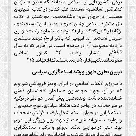
برخى، كشورهايى را اسلامى مى‏دانند كه عضو «سازمان
كنفرانس اسلامى» هستند. على كتانى در كتاب اقليت‏هاى
مسلمان در جهان امروز و غلامحسين خورشيدى در كتاب
بازار مشترك اسلامى چنين نظرى دارند. در اين تقسيم‏بندى،
اوگاندا و گابن كه كمتر از 50 درصد مسلمان دارند، عضو اين
سازمان هستند، اما اتيوپى كه بالاتر از 50 درصد مسلمان
دارد به عضويت آن در نيامده است. در آمارى كه به سال
1986م انتشار يافته، 52 كشور اسلامى
معرفى‏شده‏كه‏بيش‏از50درصدمسلمان‏داشته‏اند.215
تبيين نظرى ظهور و رشد اسلام‏گرايى سياسى
با پيروزى انقلاب اسلامى در ايران، و نيز فروپاشى شوروى
كه در آن، جهاد مجاهدين مسلمان افغانستان نقش
شتاب‏دهنده داشت، و همچنين پيش آمدن حوادثى در تركيه
بر سر حجاب، در اواخر دهه هفتاد ميلادى، موج جديدى از
اسلام‏گرايى در جهان اسلام شكل گرفت. گرايش به حجاب
و رعايت دستورات شريعت از مهم‏ترين ويژگى اين موج
بود. حتى در مواردى مانند الجزاير و تركيه، اسلام‏گرايان
سعى كردند از طريق شركت در انتخابات، وارد نظام سياسى