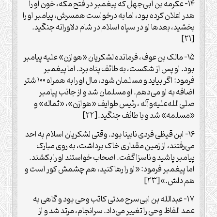
۱۴- عکرمه بن ابی‏‌جهل که پیغمبر در فتح مکّه، خون او را
هدر اعلان کرده بود، اما به درخواست همسرش، پیامبر او را
بخشید، بعدها او در سپاه اسلام در شام دلاورانه جنگید.
[۲۱]
۱۵- مالک بن عوف، فرمانده لشکریان «هوازن» علیه پیامبر
بود. او پس از شکست، به طائف پناه برد. اما پیغمبر
فرمود: اگر بیاید و مسلمان شود، مال او را به همراه ۱۰۰ شتر
اضافه به او می‌‏دهم. او مسلمان شد و از جانب پیامبر
صلی‌‏الله‌‏علیه‌‏و‏آله ، رئیس طوایف «هوازن»، «ثماله» و
«مسلمه» شد و با طائف جنگید.[۲۲]
۱۶- ابن قیظی فردی نابینا بود. وقتی لشکریان اسلام به احد
می‌‏رفتند، از زمین مقداری خاک برداشت، به روی مبارک
پیامبر پاشید و ناسزا گفت. اصحاب خواستند او را بکشند.
اما پیغمبر فرمود: «او را رها کنید، هم چشمش کور است و
هم دلش.»[۲۳]
۱۷- عبدالله بن ابی‌‏سرح مدتی کاتب وحی بود و گاهی به
عمد الفاظ وحی را تغییر می‌‏داد. سرانجام، مرتد شد و از