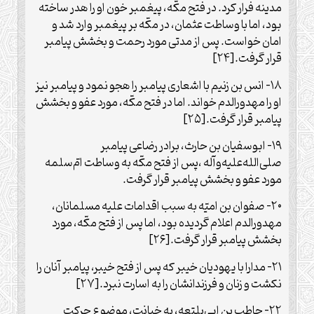
مدینه فرار کرد. در فتح مکّه، پیغمبر خون او را هدر ساخته
بود، اما با وساطت عثمان، در مکّه بر پیغمبر وارد شد و
امان خواست. پس از مدتی مورد رحمت و بخشش پیامبر
قرار گرفت.[۲۴]
۱۸- انس بن زنیم با اشعاری پیامبر را هجو نمود و پیامبر نیز
او را مهدورالدم خواند. اما در فتح مکّه، مورد عفو و بخشش
پیامبر قرار گرفت.[۲۵]
۱۹- ابوسفیان بن حارث، برادر رضاعی پیامبر
صلی‌‏الله‌‏علیه‌‏و‏آله ،پس از فتح‏ مکّه به وساطت امّ‏‌سلمه
مورد عفو و بخشش ‏پیامبر قرار گرفت.
۲۰- صفوان بن امیّه به سبب اقدامات علیه مسلمانان،
مهدورالدم اعلام گردیده بود، اما پس از فتح مکّه، مورد
بخشش پیامبر قرار گرفت.[۲۶]
۲۱- مدارا با یهودیان خیبر که پس از فتح خیبر، پیامبر آنان را
نکشت و زنان و فرزندانشان را به اسارت نبرد.[۲۷]
۲۲- حاطب بن ابی‌بلتعه، به خیانت، موضوع حرکت