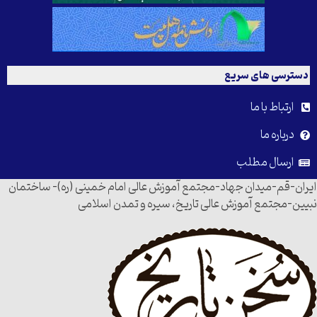
دسترسی های سریع
ارتباط با ما
درباره ما
ارسال مطلب
ایران-قم-میدان جهاد-مجتمع آموزش عالی امام خمینی (ره)- ساختمان
نبیین-مجتمع آموزش عالی تاریخ، سیره و تمدن اسلامی