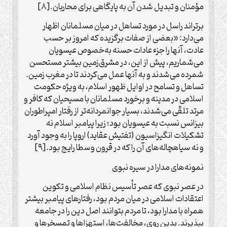
‏مؤمنان ‏و تبدیل شدن آن به پایگاهی‏ برای‏ محاربان.[۸]
برتراند راسل در مورد تساهل در میان مسلمانان اظهار
می‌‏دارد: «بعضی از صفات برگزیده که امروز بر حسب
عادت، آن‏ها را جزء عادات حسنه به‌خصوص عیسویان
می‏‌شماریم، پیش از این، در مشرق‌زمین بیشتر مستحسن
شمرده می‏‌شدند و به آن‏ها عمل می‌‏کردند تا در مغرب زمین.
تساهل و تسامح در اوایل ظهور اسلام، به ویژه حکومت
اسلامی در مدینه و برخورد مسلمانان با مسیحیان که کافر و
مرتد تلقّی می‌‏شدند، بسیار جوان‏مردانه‌‏تر از رفتار امپراطوران
بیزانس نسبت به عیسویان بود؛ زیرا پیامبر اسلام نه
تشکیلات انگیزاسیون (تفتیش عقاید) اروپا را به وجود آورد
و نه سیاه‏چاله‌‏های آن را که در قرون وسطا رایج بود.[۹]
نمونه‏‌های مدارا در سیره نبوی
در عصر نبوی که عصر تأسیس نظام اسلامی و تکوین
اعتقادات اسلامی در میان مردم بود، رفتارهای پیامبر بیشتر
همراه با مدارا بود، تا مردم بتوانند اصل دین را در جامعه
بپذیرند. بدین روی، مخالفت‌‏ها، استهزاها و تمسخرها و