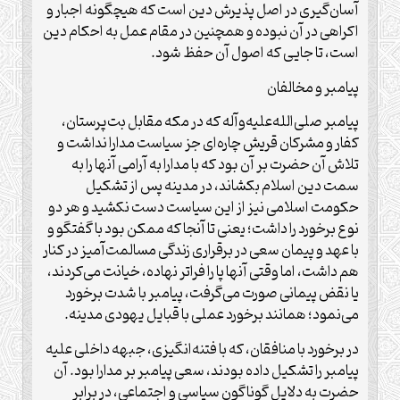
آسان‌‏گیری در اصل پذیرش دین است که هیچ‏گونه اجبار و
اکراهی در آن نبوده و همچنین در مقام عمل به احکام دین
است، تا جایی که اصول آن حفظ شود.
پیامبر و مخالفان
پیامبر صلی‌الله‌علیه‌وآله که در مکه مقابل بت‌‏پرستان،
کفار و مشرکان قریش چاره‌ای جز سیاست مدارا نداشت و
تلاش آن حضرت بر آن بود که با مدارا به آرامی آن‏ها را به
سمت دین اسلام بکشاند، در مدینه پس از تشکیل
حکومت اسلامی نیز از این سیاست دست نکشید و هر دو
نوع برخورد را داشت؛ یعنی تا آنجا که ممکن بود با گفتگو و
با عهد و پیمان سعی در برقراری زندگی مسالمت‌‏آمیز در کنار
هم داشت، اما وقتی آن‏ها پا را فراتر نهاده، خیانت می‏‌کردند،
یا نقض پیمانی صورت می‏‌گرفت، پیامبر با شدت برخورد
می‌‏نمود؛ همانند برخورد عملی با قبایل یهودی مدینه.
در برخورد با منافقان، که با فتنه‌‏انگیزی، جبهه داخلی علیه
پیامبر را تشکیل داده بودند، سعی پیامبر بر مدارا بود. آن
حضرت به دلایل گوناگون سیاسی و اجتماعی، در برابر