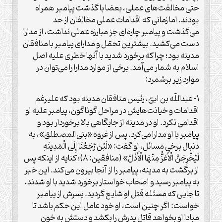
حتی مخالفت‌‏های عملی، بعضا با گذشت پیامبر همراه
بودند. اما زمانی که اقدامات عملی مخالفان از حد
می‌‏گذشت و پیامبر چاره‌‏ای جز مبارزه عملی نداشت، از مدارا
دست می‌‏کشید. بیشترین تحمّل و مدارای پیامبر با منافقان
مدینه بود؛ چرا که برخورد شدید با آن‏ها خطری علیه اصل
اسلام به شمار می‌‏آمد. برخی از موارد مدارا را می‌توان در
موارد زیر برشمرد:
۱- عبداللّه بن ابیّ، رئیس منافقان مدینه بود که علی‏رغم
اقدامات و خیانت‏‌هایش در مراحل گوناگون، پیامبر علیه او
اقدامی نکرد. او در مدینه از جایگاهی بالا برخوردار بود و
پیامبر با او مدارا می‌‏کرد. پس از غروه «بنی‌‏المصطلق»، به
دنبال برخی مسائل، او گفت: «لَئِن رَّجَعْنَا إِلَی الْمَدِینَهِ
لَیُخْرِجَنَّ الْأَعَزُّ مِنْهَا الْأَذَلَّ» (منافقین: ۸)؛ کنایه از اینکه پس
از برگشت به مدینه، پیامبر را از آنجا بیرون می‌‏کند. این خبر
به پیامبر رسید و اصحاب خواستار برخورد شدید با او شدند،
تا جایی که مسئله قتل او شایع گردید. پسرش از پیامبر
خواست: اگر چنین است، او خود عامل این حکم باشد تا
مبادا او بخواهد قاتل پدرش را بکشد و دستش به خون