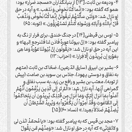
۴- ودیعه بن ثابت،[۱۳] از بنیان‏گذاران «مسجد ضرار» بود؛
همو که گفته بود: «اِنَّما کُنّا نَخوضُ وَ نَلعَب.» و آیه در حق
او نازل شد: «وَلَئِن سَأَلْتَهُمْ لَیَقُولُنَّ إِنَّمَا کُنَّا نَخُوضُ وَنَلْعَبُ
قُلْ أَبِاللّهِ وَآیَاتِهِ وَرَسُولِهِ کُنتُمْ تَسْتَهْزِؤُونَ.» (توبه: ۶۵)
۵- اوس بن قیطنی[۱۴] در جنگ خندق، برای فرار از نگ به
پیامبر گفته بود: «اِنَّ بیوتَنا عورهٌ فَاذن لنا فَلنرجع اِلیها» و
این آیه در حق او نازل شد: «یَقُولُونَ إِنَّ بُیُوتَنَا عَوْرَهٌ وَمَا هِیَ
بِعَوْرَهٍ إِن یُرِیدُونَ إِلَّا فِرَارا.» (احزاب: ۱۳)
۶- بشیر بن ابیرق (سارق الدّرعین)، ضحّاک بن ثابت (متهم
به نفاق و دوستی یهود)، جلاس بن سوید بن صامت (پیش
از توبه)، معتب بن بشیر و رافع بن زید، به سبب نفاق و
گم‏راهی آن‏ها، آیه نازل شد: «أَلَمْ تَرَ إِلَی الَّذِینَ یَزْعُمُونَ أَنَّهُمْ
آمَنُواْ بِمَا أُنزِلَ إِلَیْکَ وَمَا أُنزِلَ مِن قَبْلِکَ یُرِیدُونَ أَن یَتَحَاکَمُواْ
إِلَی الطَّاغُوتِ وَقَدْ أُمِرُواْ أَن یَکْفُرُواْ بِهِ وَیُرِیدُ الشَّیْطَانُ أَن
یُضِلَّهُمْ ضَلاَلاً بَعِیدا.» (نساء: ۶۰)[۱۵]
۷- مجد بن قیس که به پیامبر گفته بود: «یا مُحمّدُ ائذن لی
و لاتَفتِنّی» که آیه در حق او نازل شد: «وَمِنْهُم مَّن یَقُولُ