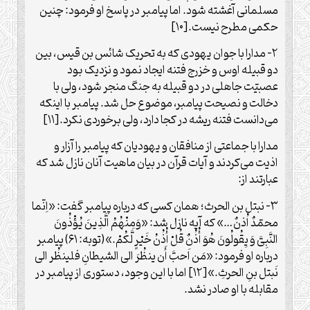
مسلمانی آغشته شود. اما پیامبر در پاسخ او فرمود: چنین
حکمی مطرح نیست.[۱۰]
۲- مدارا با جوان یهودی که به تحریک شائس بن قیس، بین
دو قبیله اوس و خزرج فتنه ایجاد نمود و نزدیک بود
عصبیّت جاهلی در دو قبیله به جنگ منجر شود، ولی با
دخالت و نصیحت پیامبر، موضوع حل شد. پیامبر با اینکه
می‏‌دانست فتنه ریشه در کجا دارد، ولی برخوردی نکرد.[۱۱]
مدارا با جماعتی از منافقان و یهودیان که پیامبر را آزار و
اذیت می‌‏کردند و آیات قرآن در بیان ماهیت آنان نازل شد که
عبارتند از:
۳- نبتل بن الحرث؛ همان کسی که درباره پیامبر گفت: «اِنّما
محمّدٌ اُذنٌ…» که آیه نازل شد: «وَمِنْهُمُ الَّذِینَ یُؤْذُونَ
النَّبِیَّ وَ یِقُولُونَ هُوَ أُذُنٌ قُلْ أُذُنُ خَیْرٍ لَّکُمْ.»(توبه: ۶۱) پیامبر
درباره او فرمود: «مَن اَحبَّ أَن ینظُرَ الی الشیطانِ فلینظُر الی
نَبتل بنِ الحرثِ.»[۱۲] اما با این وجود، دستوری از پیامبر در
مقابله با او صادر نشد.