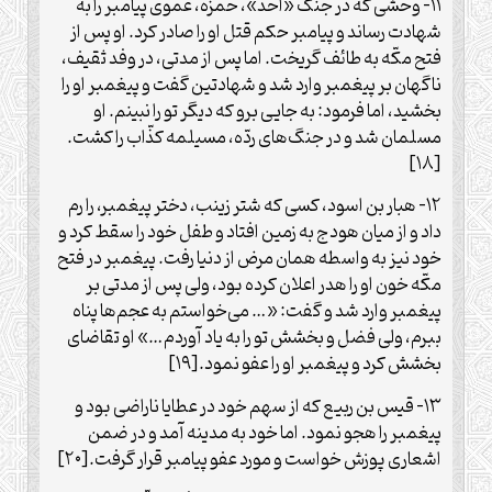
۱۱- وحشی که در جنگ «احد»، حمزه، عموی پیامبر را به
شهادت رساند و پیامبر حکم قتل او را صادر کرد. او پس از
فتح مکّه به طائف گریخت. اما پس از مدتی، در وفد ثقیف،
ناگهان بر پیغمبر وارد شد و شهادتین گفت و پیغمبر او را
بخشید، اما فرمود: به جایی برو که دیگر تو را نبینم. او
مسلمان شد و در جنگ‏‌های ردّه، مسیلمه کذّاب را کشت.
[۱۸]
۱۲- هبار بن اسود، کسی که شتر زینب، دختر پیغمبر، را رم
داد و از میان هودج به زمین افتاد و طفل خود را سقط کرد و
خود نیز به واسطه همان مرض از دنیا رفت. پیغمبر در فتح
مکّه خون او را هدر اعلان کرده بود، ولی پس از مدتی بر
پیغمبر وارد شد و گفت: «… می‌‏خواستم به عجم‌‏ها پناه
ببرم، ولی فضل و بخشش تو را به یاد آوردم…» او تقاضای
بخشش کرد و پیغمبر او را عفو نمود.[۱۹]
۱۳- قیس بن ربیع که از سهم خود در عطایا ناراضی بود و
پیغمبر را هجو نمود. اما خود به مدینه آمد و در ضمن
اشعاری پوزش خواست و مورد عفو پیامبر قرار گرفت.[۲۰]