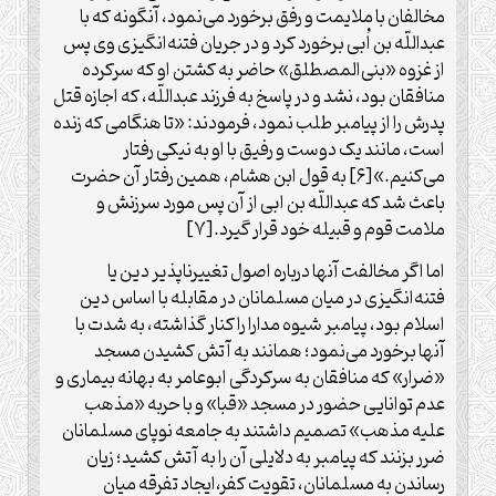
مخالفان با ملایمت و رفق برخورد می‌‏نمود، آن‏گونه که با
عبداللّه بن اُبی برخورد کرد و در جریان فتنه‌‏انگیزی وی پس
از غزوه «بنی‌‏المصطلق» حاضر به کشتن او که سرکرده
منافقان بود، نشد و در پاسخ به فرزند عبداللّه، که اجازه قتل
پدرش را از پیامبر طلب نمود، فرمودند: «تا هنگامی که زنده
است، مانند یک دوست و رفیق با او به نیکی رفتار
می‏‌کنیم.»[۶] به قول ابن‏ هشام، همین رفتار آن حضرت
باعث شد که عبداللّه بن ابی از آن پس مورد سرزنش و
ملامت قوم و قبیله خود قرار گیرد.[۷]
اما اگر مخالفت آن‏ها درباره اصول تغییرناپذیر دین یا
فتنه‌انگیزی در میان مسلمانان در مقابله با اساس دین
اسلام بود، پیامبر شیوه مدارا را کنار گذاشته، به شدت با
آن‏ها برخورد می‏‌نمود؛ همانند به آتش کشیدن مسجد
«ضرار» که منافقان به سرکردگی ابوعامر به بهانه بیماری و
عدم توانایی حضور در مسجد «قبا» و با حربه «مذهب
علیه مذهب» تصمیم داشتند به جامعه نوپای مسلمانان
ضرر بزنند که پیامبر به دلایلی آن را به آتش کشید؛ زیان
رساندن به مسلمانان، تقویت ‏کفر،ایجاد تفرقه ‏میان