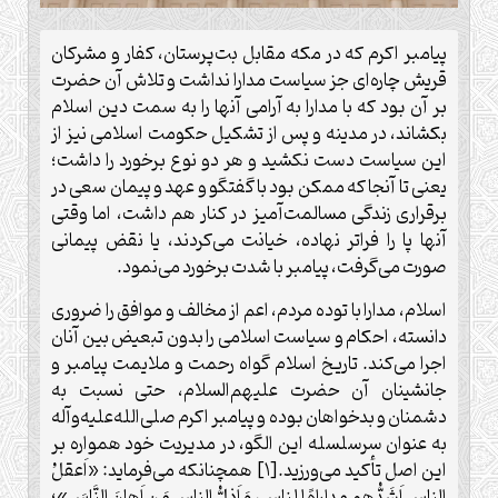
پیامبر اکرم که در مکه مقابل بت‌‏پرستان، کفار و مشرکان
قریش چاره‌ای جز سیاست مدارا نداشت و تلاش آن حضرت
بر آن بود که با مدارا به آرامی آن‏ها را به سمت دین اسلام
بکشاند، در مدینه و پس از تشکیل حکومت اسلامی نیز از
این سیاست دست نکشید و هر دو نوع برخورد را داشت؛
یعنی تا آنجا که ممکن بود با گفتگو و عهد و پیمان سعی در
برقراری زندگی مسالمت‌‏آمیز در کنار هم داشت، اما وقتی
آن‏ها پا را فراتر نهاده، خیانت می‏‌کردند، یا نقض پیمانی
صورت می‏‌گرفت، پیامبر با شدت برخورد می‌‏نمود.
اسلام، مدارا با توده مردم، اعم از مخالف و موافق را ضروری
دانسته، احکام و سیاست اسلامی را بدون تبعیض بین آنان
اجرا می‌‏کند. تاریخ اسلام گواه رحمت و ملایمت پیامبر و
جانشینان آن حضرت علیهم‌‏السلام، حتی نسبت به
دشمنان و بدخواهان بوده و پیامبر اکرم صلی‌‏الله‌‏علیه‌‏و‏آله
به عنوان سرسلسله این الگو، در مدیریت خود همواره بر
این اصل تأکید می‌‏ورزید.[۱] همچنان‏که می‌‏فرماید: «اَعقلُ
الناسِ اَشَدُّهم مداراهً لِلناسِ، وَ اَذلُّ الناسِ مَن اَهانَ النَّاسَ»؛