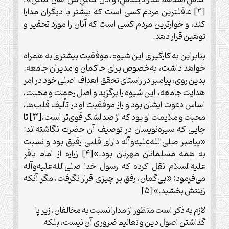
[۲] عاقل‏ترین مردم کسی است که بیشتر با دیگران مدارا
کند، و خوارترین مردم کسی است که آنان را مورد تحقیر و
توهین قرار دهد.
بنابراین به کارگیری این شیوه، موفقیت بیشتری به همراه
خواهد داشت، به‌خصوص برای حاکمان و مدیران جامعه.
بدین ‏روی، پیامبر در راستای تحقق اهداف اصلی خود در امر
هدایت جامعه، این شیوه را برگزید و اصل رحمت و محبت،
اساس دعوت ایشان بود و راز موفقیت او در تألیف قلب‏‌ها،
محبت و ملایمت او بود که از صد لشکر قوی‏‌تر است،[۳] تا
جایی که سیره‏‌نویسان در توصیف آن حضرت نگاشته‌‏اند:
«پیامبر صلی‌‏الله‌‏علیه‌‏و‏آله دارای قلبی رقیق بود و نسبت
به همه مسلمانان مهربان بود.»[۴] زراره از امام باقر
علیه‏‌السلام نقل کرده که رسول خدا صلی‌‏الله‌‏علیه‌‏و‏آله
می‌‏فرمود: «بی‏‌گمان، رفق بر چیزی قرار نگرفت، مگر آنکه
زینتش بخشید.»[۵]
لازم به ذکر است منظور از مدارا نسبت به مخالفان، زیر پا
گذاشتن اصول دین و تعالیم ضروری آن نیست، بلکه