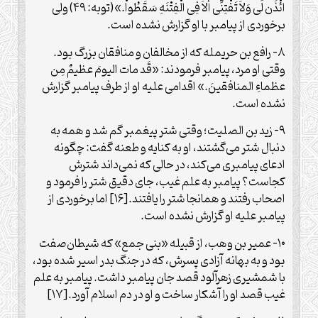
ائْذَن لِّی وَلاَ تَفْتِنِّی أَلاَ فِی الْفِتْنَهِ سَقَطُواْ.»(توبه: ۴۹) ولی
برخوردی از پیامبر با او گزارش نشده است.
۸- رافع بن حریمله که از مخالفان و منافقان بزرگ بود.
وقتی او مرد، پیامبر فرمودند: «قَد مات الیومَ عظیمٌ مِن
عظماءِ المنافقینَ.» اقدامی علیه او از طرف پیامبر گزارش
نشده است.
۹- زید بن الصلیت؛ وقتی شتر پیغمبر گم شد و همه به
دنبال شتر می‌‏گشتند، او به کنایه و طعنه گفت: چگونه
ادعای پیامبری می‏‌کند، در حالی که نمی‌‏داند شترش
کجاست؟ پیامبر به علم غیب، جای دقیق شتر را فرمود و
اصحاب رفتند و همان‏جا شتر را یافتند.[۱۶] اما برخوردی از
پیامبر علیه او گزارش نشده است.
۱۰- عمیر بن وهب، از قبیله «بنی جمع» که شیطان‏‌صفت
بود و به بهانه آزادی پسرش، که در جنگ بدر اسیر شده بود،
با شمشیری زهرآلود قصد جان پیامبر داشت. پیامبر به علم
غیب قصد او را آشکار ساخت و او در دم اسلام آورد.[۱۷]