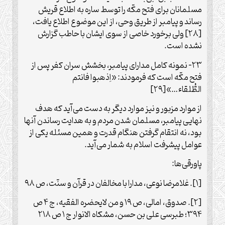
مسلمانان برای فتح مکّه را توسط ساره به اطلاع قریش
رساند و پیامبر از طریق وحی، از این موضوع اطلاع یافت،
[۲۸] ولی برخورد خاصی از سوی ایشان با حاطب گزارش
نشده است.
۲۳- نمونه کامل مدارای پیامبر، بخشش سران کفر پس از
فتح مکّه است که فرمودند: «اِذهبوا فانتم
الطُّلقاء…»[۲۹]
از موارد مزبور و نیز موارد دیگر به دست می‌‏آید که هدف
نهایی پیامبر، مسلمان شدن مردم و به هدایت رساندن آن‏ها
بود، نه انتقام گرفتن هنگام قدرت و همین مسئله یکی از
عوامل پیشرفت اسلام به شمار می‏‌آید.
پاورقی‌ها:
[۱]. غلامرضا نوعی، مدارا با مخالفان در قرآن و سنّت، ص ۹۸
[۲]. صدوق، امالی، ص ۱۹ و من لایحضره الفقیه، ج ۴ ص
۳۹۴؛ طبرسی علی بن حسن، مشکاه الانوار ج ۱ ص ۲۱۸