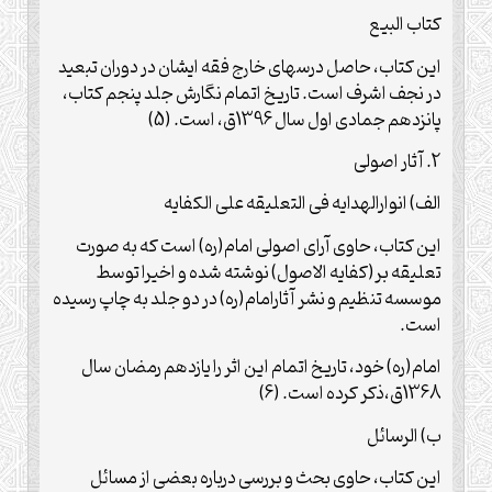
کتاب البیع
این کتاب، حاصل درسهای خارج فقه ایشان در دوران تبعید
در نجف اشرف است. تاریخ اتمام نگارش جلد پنجم کتاب،
پانزدهم جمادی اول سال 1396ق، است. (5)
2. آثار اصولی
الف) انوارالهدایه فی التعلیقه علی الکفایه
این کتاب، حاوی آرای اصولی امام(ره) است که به صورت
تعلیقه بر(کفایه الاصول) نوشته شده و اخیرا توسط
موسسه تنظیم و نشر آثارامام(ره) در دو جلد به چاپ رسیده
است.
امام(ره) خود، تاریخ اتمام این اثر را یازدهم رمضان سال
1368ق،ذکر کرده است. (6)
ب) الرسائل
این کتاب، حاوی بحث و بررسی درباره بعضی از مسائل