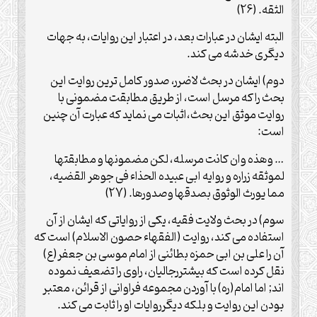
الثقه. (26)
البته ایشان در عبارات بعد، در اعتبار این روایات، به جهات
دیگری خدشه می کند.
دوم) ایشان در بحث لاضرر، صدور کامل ترین روایت این
بحث را که مرسل است، از طریق مطابقت مضمونی با
روایت موثق این بحث،اثبات می نماید که عبارت آن چنین
است:
… وهذه وان کانت مرسله، لکن مضمونها و مطابقتها
لموثقه زراره و روایه ابی عبیده الحذاء فی جوهر القضیه،
مما یورث الوثوق بصدقها وصدورها. (27)
سوم) در بحث ولایت فقیه، یکی از روایاتی که ایشان از آن
استفاده می کند، روایت (الفقهاء حصون الاسلام) است که
آن را علی بن ابی حمزه بطائنی از امام موسی بن جعفر(ع)
نقل کرده است که بیشتررجالیان، راوی را تضعیف نموده
اند; اما امام(ره) با آوردن مجموعه فراوانی از قرائن، معتبر
بودن این روایت و بلکه دیگرروایات او را ثابت می کند.