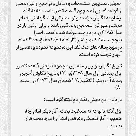
اصولی، همچون استصحاب و تعادل و تراجیح و نیز بعضی
از قواعد فقهی (همچون قاعده لاضرر) است که به قلم
ایشان به نگارش درآمده و توسط یکی از شاگردانش به نام
مجتبی طهرانی، تصحیح و تحقیق شده و برای اولین بار در
سال 1385ق، در دو جلد عرضه شده است. اخیرا
نیزموسسه تنظیم و نشر آثار امام(ره)، تحقیق جداگانه ای
در موردرساله های مختلف این مجموعه نموده و بعضی از
آنها را عرضه کرده است.
تاریخ نگارش اولین رساله این مجموعه، یعنی قاعده لاضرر،
اول جمادی اول سال 1368ق، (7) و تاریخ نگارش آخرین
رساله آن، یعنی(التقیه)،27 شعبان سال 1373ق، است.
(8)
در پایان این بخش، تذکر دو نکته لازم است:
اول آنکه با توجه به سنخیت بحث، آثار دیگر امام(ره)،
همچون آثار فلسفی و عرفانی ایشان را مورد توجه قرار
ندادیم.