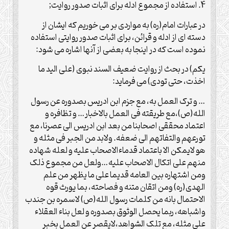
4. استفاده از مجموع ادله برای اثبات صدور روایت;
در عبارات امام(ره) به مواردی بر می خوریم که ایشان از
دسته ای از ادله و قرائن، برای اثبات صدور روایتی استفاده
نموده است که در اینجا به بعضی از آنها اشاره می شود:
یکم) در بحث از روایت ضعیف السند نبوی (علی الید ما
اخذت، حتی تودی) می فرماید:
… و ترک العمل به، مع جزم ابن ادریس بصدوره عن رسول
الله(ص)،مع طریقته فی العمل بالاخبار… و تظافره و
اعتماد محققی اصحابنا من بعد ابن ادریس الی عصرنا، مع
تورعهم والتفاتهم الی ضعفه. ولابد من الجبر فی مثله و
هو لایمکن الا باعتماد قدماءالاصحاب علیه و لعله شهاده
منهم علی اتکال الاصحاب علیه…ولعل من مجموع ذلک
ومن اشتهاره بین العامه قدیما علی ما یظهر من علم
الهدی(ره) ومن اتقان متنه و فصاحته، بما یورث قوه
الاحتمال بانه من کلمات رسول الله(ص) لاسمره بن جندب
واشباهه، ربما یحصل الوثوق بصدوره و لعل بناء العقلاء
علی مثله، مع تلک الشواهد،لایقصر عن العمل بخبر