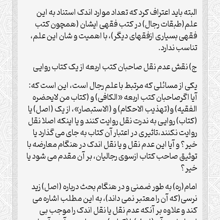
البته باید اعتراف کرد که تعداد موارد اندک استناد به این
علم(طبقات رجال) در کتب فقهی ایشان (همچون کتب
فقهی بسیاری ازفقهای دیگر)، با اهمیت و شان این علم،
تناسب ندارد.
ج) نقش عدم نقل صاحبان کتب اربعه از یک کتاب روایی
یکی از مسائلی که مرتبط با علم رجال است، این است که:
آیا اگرصاحبان کتب اربعه «الکافی) و (کتاب من لایحضره
الفقیه) و(تهذیب الاحکام) و (الاستبصار»، از یک (اصل) یا
(کتاب) روایی به ندرت نقل روایت کنند و یا اینکه اصلا نقل
روایت نکنند،تاثیری در اعتبار آن کتاب به جای می گذارد یا
خیر؟ و آیا این عدم نقل و یا نقل اندک در هنگام معارضه با
توثیق صاحب کتاب ازسوی رجالیان، بر آن مقدم می شود یا
خیر؟
امام(ره) به طور ضمنی و در هنگام بحث درباره (اصل) زید
نرسی(که آن را معتبر نمی داند)، به این مطلب اشاره می
کند و علاوه بر آنکه عدم نقل یا نقل اندک را موجب بی