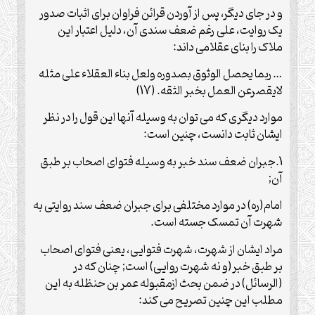
و در جای دیگر، پس از آوردن قرائن فراوان برای اثبات صدور
یک روایت، علی رغم ضعف سندی آن، دلیل اعتبار این
ملاک را بنای عقلامی داند:
… ربما یحصل الوثوق بصدوره ولعل بناء العقلاء علی مثله
لایقصرعن العمل بخبر الثقه. (17)
موارد دیگری که می توان به وسیله آنها این قول را در نظر
ایشان ثابت دانست، چنین است:
1.جبران ضعف سند خبر به وسیله فتوای اصحاب بر طبق
آن;
امام(ره) در موارد مختلفی برای جبران ضعف سند روایتی به
شهرت آن تمسک جسته است.
مراد ایشان از شهرت، شهرت فتوایی، یعنی فتوای اصحاب
بر طبق خبر(و نه شهرت روایی) است; چنان که در
(الرسائل) در ضمن بحث ازمقبوله عمر بن حنظله به این
مطلب این چنین تصریح می کند: