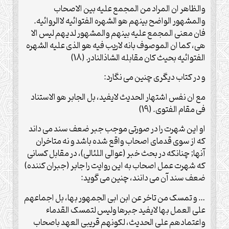
والظاهر ان المراد من المجمع علیه بین الاصحاب
والمشهور الواضح بینهم هو الشهره الفتوائیه لاالروائیه.
فان معنی المجمع علیه بینهم والمشهور لدیهم لیس الا
هی، کما ان الموصوف بانه لاریب فیه هو الذی علیه الشهره
الفتوائیه بحیث کان مقابله الشاذالنادر. (18)
و در کتاب دیگری چنین می نگارد:
مع ان نفس اشتهار الحدیث لایفید، بل الجابر هو الاستناد
فی مقام الفتوی. (19)
او این شهرت را در صورتی موجب جبر ضعف سند می داند
که از سوی قدمای اصحاب واقع شده باشد و نه متاخران
آنها; چنانکه در بحث خبر (عوالی اللئالی)، در مقابل کسانی
که شهرت عمل اصحاب به این روایت را جابر (جبران کننده)
ضعف سند آن می دانند، چنین می گوید:
… و تمسک من تاخر عن ابن ابی الجمهور بها، بل اجماعهم
علی العمل بها لایفید جبرها ولیس لتمسک القدماء
واعتمادهم علی الحدیث، لکونهم قریبی العهد باصحاب