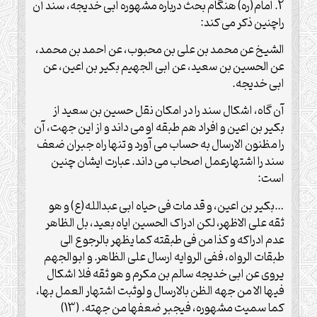
2. امام(ره) هنگام بحث درباره مشهوره ابی خدیجه، سند آن
راچنین ذکر می کند:
الشیخ عن محمد بن علی بن محبوب، عن احمد بن محمد،
عن الحسین بن سعید، عن ابی الجهیم بکیر بن اعین، عن
ابی خدیجه.
آن گاه، اشکال سند را در امکان نقل حسین بن سعید از
بکیر بن اعین و افراد هم طبقه او می داند و از این جهت، آن
را مظنون الارسال به حساب می آورد و تنها راه جبران ضعف
سند را اشتهارعمل اصحاب می داند. عبارت ایشان چنین
است:
…بکیر بن اعین، و قد مات فی حیاه ابی عبدالله(ع) و هو
ثقه علی الاظهر، لکن ادراک الحسین ایاه بعید، بل الظاهر
عدم ادراکه و کذا من فی طبقته کما یظهر بالرجوع الی
طبقات الرواه، ففی الروایه ارسال علی الظاهر. و ابوالجهم
یروی عن ابی خدیجه سالم بن مکرم و هو ثقه فلا اشکال
فیها الا من جهه الظن بالارسال و لوثبت اشتهار العمل بها،
کما سمیت مشهوره، فیجبر ضعفها من جهته. (13)