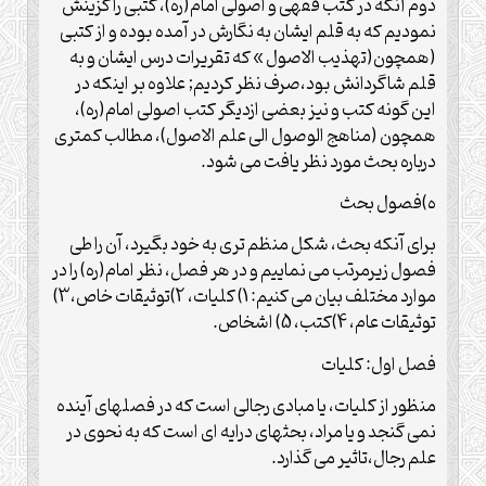
دوم آنکه در کتب فقهی و اصولی امام(ره)، کتبی را گزینش
نمودیم که به قلم ایشان به نگارش در آمده بوده و از کتبی
(همچون(تهذیب الاصول » که تقریرات درس ایشان و به
قلم شاگردانش بود،صرف نظر کردیم; علاوه بر اینکه در
این گونه کتب و نیز بعضی ازدیگر کتب اصولی امام(ره)،
همچون (مناهج الوصول الی علم الاصول)، مطالب کمتری
درباره بحث مورد نظر یافت می شود.
ه)فصول بحث
برای آنکه بحث، شکل منظم تری به خود بگیرد، آن را طی
فصول زیرمرتب می نماییم و در هر فصل، نظر امام(ره) را در
موارد مختلف بیان می کنیم: 1) کلیات، 2)توثیقات خاص،3)
توثیقات عام، 4)کتب، 5) اشخاص.
فصل اول: کلیات
منظور از کلیات، یا مبادی رجالی است که در فصلهای آینده
نمی گنجد و یا مراد، بحثهای درایه ای است که به نحوی در
علم رجال،تاثیر می گذارد.