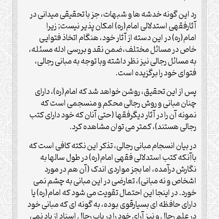
رد این گونه خدشه ها و شبهات، جز با تحقیقی میدانی در
آثارفقهی استدلالی امام(ره) امکان پذیر نیست; زیرا
امام(ره) در این دسته از آثار خود، هنگام اتخاذ فتوایی
خاص در مسائل مختلف،ضمن نقد و بررسی ادله مسئله،
به مسائل رجالی نیز نظر داشته وبا توجه به مبانی رجالی،
فتوای خود را برگزیده است.
پس از این تحقیق، روشن خواهد شد که امام(ره)، دارای
چنان مبانی و روش رجالی محکم و منسجمی است که
نمونه آن را در آثار دیگرفقها (حتی آنان که خود دارای کتب
رجالی هستند)، کمتر می توان مشاهده کرد.
در بیان انسجام مبانی رجالی، تذکر این نکته کافی است که
باآنکه کتب استدلالی فقهی امام(ره) در طول سالها به
نگارش درآمده، اما بجز مواردی اندک (آن هم در مورد
اشخاص و نه مبانی)، تعارضی در این مبانی به چشم نمی
خورد. در اینجا این احتمال تقویت می شود که امام(ره) یا
دارای حافظه ای بسیارقوی بوده، به گونه ای که مبانی خود
در علم رجال و نیز آرای خود را در باب رجال اسناد از یاد نمی