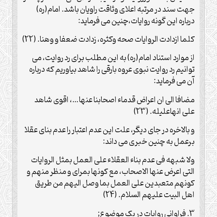
جهت سند در مرتبه اعلای وثاقت راویان باشد. امام(ره)
درباره این گونه روایات،چنین می فرماید:
کلما ازدادت الروایات صحه وکثره، زدادت ضعفا و وهنا. (22)
از موارد استناد امام(ره) به این مطلب برای رد روایت، می
توانیم رد روایت نبوی عروه بارقی را شاهد بیاوریم که درباره
آن می فرماید:
مضافا الی ان اعراض قدماء اصحابنا عنها…، اقوی شاهد
علی انهاعلیله. (23)
و بالاخره در جای دیگر، علت این عدم اعتبار را عدم بنای عقلا
برعمل به چنین خبری می داند:
ولا شبهه فی عدم بناء العقلاء علی العمل بمثل الروایات
التی اعرض عنها الاصحاب، مع کونها بمرای و منظر منهم و
کونهم متعبدین علی العمل بما وصل الیهم من طریق
اهل البیت علیهم السلام. (24)
3. فراوانی روایات در یک موضوع;