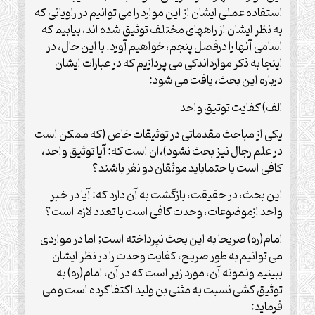
استفاده عملی ایشان از این موارد را می توانیم در راویانی که
به نظر ایشان از راههای مختلف توثیق شده اند، بیابیم که
اسامی آنها را درفصل پنجم، خواهیم آورد. با این حال، در
اینجا به ذکر موارداندکی می پردازیم که در عبارات ایشان
درباره این بحث، یافت می شود:
الف) کفایت توثیق واحد
یکی از مباحث مقدماتی در توثیقات خاص (که ممکن است
در علم رجال نیز بحث نشود)،ان است که: آیا توثیق واحد،
کافی است یا حتماباید موثقان دو نفر باشند؟
این بحث، در حقیقت، بازگشت به آن دارد که: آیا در خبر
واحد ازموضوعات، وحدت کافی است یا تعدد لازم است؟
امام(ره) صریحا به این بحث نپرداخته است; اما در مواردی
می توانیم به طور صریح، کفایت وحدت را در نظر ایشان
ببینیم ونمونه آن، مورد زیر است که در آن، امام(ره) به
توثیق کشی نسبت به مثنی بن ولید اکتفا کرده است و می
فرماید: