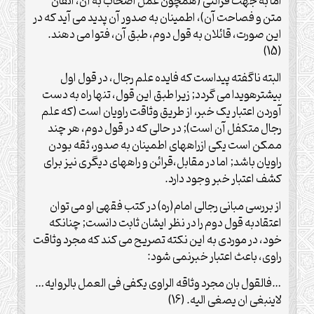
اما به جهت قرائنی (همچون عمل اصحاب به آن، اتقان
متن و فصاحت آن)، اطمینان به صدور آن پدید می آید که در
این صورت، قائلان به قول دوم، طبق آن، فتوا می دهند.
(15)
البته ناگفته پیداست که فایده علم رجال، در قول اول
بیشترهویدا می گردد; زیرا طبق این قول، تنها راه به دست
آوردن اعتبار یک خبر، از طریق وثاقت راویان است (که علم
رجال متکفل آن است); در حالی که در قول دوم، هر چند
ممکن است یکی ازراههای اطمینان به صدور، ثقه بودن
راویان باشد; اما در مقابل،قرائن و راههای دیگری نیز برای
کشف اعتبار خبر وجود دارد.
از بررسی مبانی رجالی امام(ره) در کتب فقهی او می توان
اعتقادبه قول دوم را در نظر ایشان ثابت دانست; چنانکه
خود، در موردی به این نکته تصریح می کند که مجرد وثاقت
راوی، باعث اعتبار خبرنمی شود:
…فالقول بان مجرد وثاقه الراوی یکفی فی العمل بالروایه…
لاینبغی ان یصغی الیه. (16)