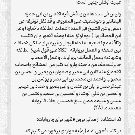
عبارت ایشان چنین است:
ولیس فی سندها من یناقش فیه الا علی بن ابی حمزه
البطائنی و هوضعیف علی المعروف و قد نقل توثیقه عن
بعض و عن الشیخ فی العده:(عملت الطائفه باخباره) و عن
ابن الغضائری: (ابوه اوثق منه) وهذه الامور و ان لاتثبت
وثاقته مع تضعیف علماء الرجال و غیرهم ایاه، لکن لامنافاه
بین ضعفه و العمل بروایاته، اتکالا علی قول شیخ الطائفه
وشهادته بعمل الطائفه بروایاته. و عمل الاصحاب
جابرللضعف من ناحیته ولروایه کثیر من المشائخ واصحاب
الاجماع عنه کابن ابی عمیر و صفوان بن یحیی و الحسن بن
محبوب واحمد بن محمد بن ابی نصر و یونس بن
عبدالرحمان و ابان بن عثمان و ابی بصیر و حماد بن عیسی
والحسن بن علی الوشاء والحسین بن سعید وعثمان بن
عیسی و غیرهم ممن یبلغ خمسین رجلا . فالروایه
معتمده. (28)
5. استفاده از مبانی برون فقهی برای رد روایات;
در کتب فقهی امام(ره) به مواردی برخورد می کنیم که