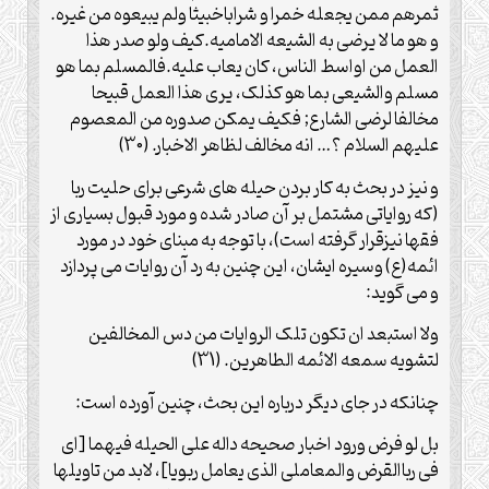
ثمرهم ممن یجعله خمرا و شراباخبیثا ولم یبیعوه من غیره.
و هو ما لا یرضی به الشیعه الامامیه.کیف ولو صدر هذا
العمل من اواسط الناس، کان یعاب علیه.فالمسلم بما هو
مسلم والشیعی بما هو کذلک، یری هذا العمل قبیحا
مخالفا لرضی الشارع; فکیف یمکن صدوره من المعصوم
علیهم السلام ؟… انه مخالف لظاهر الاخبار. (30)
و نیز در بحث به کار بردن حیله های شرعی برای حلیت ربا
(که روایاتی مشتمل بر آن صادر شده و مورد قبول بسیاری از
فقها نیزقرار گرفته است)، با توجه به مبنای خود در مورد
ائمه(ع) وسیره ایشان، این چنین به رد آن روایات می پردازد
و می گوید:
ولا استبعد ان تکون تلک الروایات من دس المخالفین
لتشویه سمعه الائمه الطاهرین. (31)
چنانکه در جای دیگر درباره این بحث، چنین آورده است:
بل لو فرض ورود اخبار صحیحه داله علی الحیله فیهما [ای
فی رباالقرض والمعاملی الذی یعامل ربویا]، لابد من تاویلها