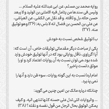
روایه محمد بن مسلم، عن ابی عبدالله علیه السلام …
ولیس فی سندها من یتامل فیه الامثنی بن الولید و لا یبعد
حسن حاله،بل و ثاقته. و قد نقل عن الکشی، عن العیاشی،
عن علی بن الحسن بن فضال انه لا باس به; (36) وهو توثیق
منه. (37)
ب) توثیق شخص نسبت به خودش
یکی از مباحث دیگر مقدماتی توثیقات خاص، آن است که:
آیا اگرراوی، ناقل روایاتی بود که در آنها توثیق خودش وارد
شده بود،می توان نسبت به آن روایات اعتماد کرد و او را
موثق دانست یاخیر؟
امام(ره) نسبت به این گونه روایات، سوء ظن دارد و آنها را
نمی پذیرد.
چنانکه درباره مالک بن اعین چنین می گوید:
… والروایات التی تدل علی حسنه کلها تنتهی الیه. و کیف
یمکن الوثوق بحال الرجل من قول نفسه و نقله؟ (38)