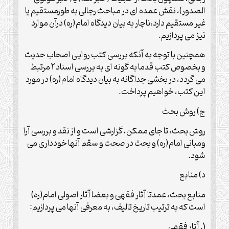
الصدور)، نقش عمده ای در مباحث رجالی به طورمستقیم یا
غیر مستقیم دارد،ناچار به بیان دیدگاه امام(ره) درآن موارد
نیز می پردازیم.
همچنین با توجه به آنکه بررسی کتب روایی اصحاب حدیث
و بخصوص کتب قدما به گونه ای به بررسی اسناد2 مرتبط
می گردد، در بخشی جداگانه به بیان دیدگاه امام(ره) در مورد
این کتب، خواهیم پرداخت.
ج) روش بحث
روش بحث، تا جای ممکن، گزارشی است و از نقد و بررسی آرا
ومبانی امام(ره) و بحث در صحت و سقم آنها خودداری می
شود.
د) منابع
منابع بحث، عمدتا آثار فقهی و بعضا آثار اصولی امام(ره)
است که به ترتیب تاریخ تالیف، به معرفی آنها می پردازیم:
1. آثار فقهی