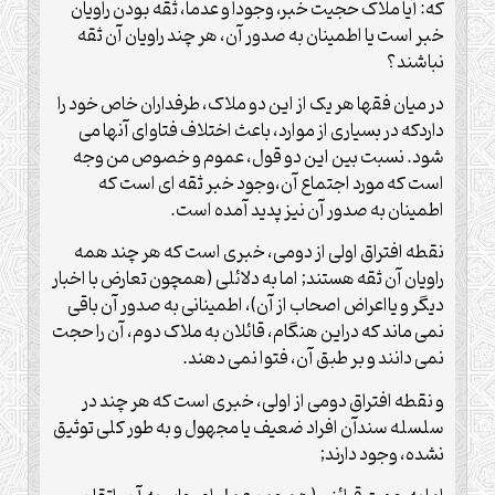
که: آیا ملاک حجیت خبر، وجودا و عدما، ثقه بودن راویان
خبر است یا اطمینان به صدور آن، هر چند راویان آن ثقه
نباشند؟
در میان فقها هر یک از این دو ملاک، طرفداران خاص خود را
داردکه در بسیاری از موارد، باعث اختلاف فتاوای آنها می
شود. نسبت بین این دو قول، عموم و خصوص من وجه
است که مورد اجتماع آن،وجود خبر ثقه ای است که
اطمینان به صدور آن نیز پدید آمده است.
نقطه افتراق اولی از دومی، خبری است که هر چند همه
راویان آن ثقه هستند; اما به دلائلی (همچون تعارض با اخبار
دیگر و یااعراض اصحاب از آن)، اطمینانی به صدور آن باقی
نمی ماند که دراین هنگام، قائلان به ملاک دوم، آن را حجت
نمی دانند و بر طبق آن، فتوا نمی دهند.
و نقطه افتراق دومی از اولی، خبری است که هر چند در
سلسله سندآن افراد ضعیف یا مجهول و به طور کلی توثیق
نشده، وجود دارند;