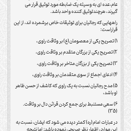
عام،عده ای به وسیله یک ضابطه مورد توثیق قرار می
گیرند، هرچندتوثیق کننده واحد باشد.
راههایی که رجالیان برای توثیقات خاص برشمرده اند، از این
قراراست:
1) تصریح یکی از معصومان(ع) بر وثاقت راوی،
2) تصریح یکی از بزرگان متقدم بر وثاقت راوی،
3) تصریح یکی از بزرگان متاخر بر وثاقت راوی،
4) ادعای اجماع از سوی متقدمان بر وثاقت راوی،
5) مدح رجالیان نسبت به یک راوی که کاشف از حسن ظاهر
او باشد،
6) سعی مستنبط برای جمع کردن قرائن دال بر وثاقت.
(35)
در عبارات امام(ره) کمتر دیده می شود که ایشان، نسبت به
این موارد، اظهار نظر صریحی نموده باشد; اما نتیجه