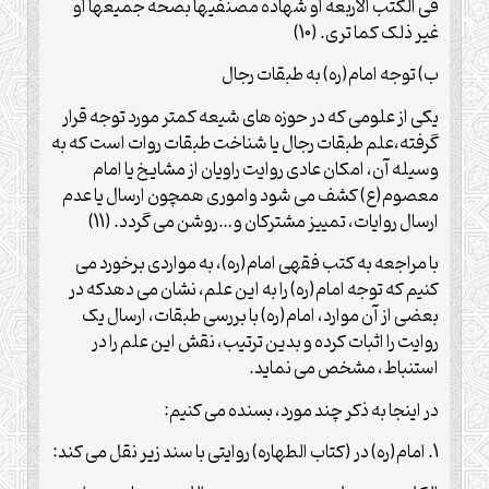
فی الکتب الاربعه او شهاده مصنفیها بصحه جمیعها او
غیر ذلک کما تری. (10)
ب) توجه امام(ره) به طبقات رجال
یکی از علومی که در حوزه های شیعه کمتر مورد توجه قرار
گرفته،علم طبقات رجال یا شناخت طبقات روات است که به
وسیله آن، امکان عادی روایت راویان از مشایخ یا امام
معصوم(ع) کشف می شود واموری همچون ارسال یا عدم
ارسال روایات، تمییز مشترکان و…روشن می گردد. (11)
با مراجعه به کتب فقهی امام(ره)، به مواردی برخورد می
کنیم که توجه امام(ره) را به این علم، نشان می دهدکه در
بعضی از آن موارد، امام(ره) با بررسی طبقات، ارسال یک
روایت را اثبات کرده و بدین ترتیب، نقش این علم را در
استنباط، مشخص می نماید.
در اینجا به ذکر چند مورد، بسنده می کنیم:
1. امام(ره) در (کتاب الطهاره) روایتی با سند زیر نقل می کند: