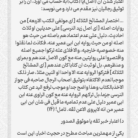
اعتبار شدن آن (اصل)یا (کتاب) به حساب می آورد، آن را بر
توثیق رجالیان نیز مقدم می دارد و می نویسد:
…اختصار المشائخ الثلاثه [ای مولفی الکتب الاربعه] من
روایات اصله [ای اصل زید النرسی] علی حدیثین او ثلاث
احادیث، دلیل علی عدم اعتمادهم باصله من حیث هو
اصله او من حیث روایه ابن ابی عمیر عنه، فکانت لما نقلوا
منه خصوصیه خارجیه، والا فلای عله ترکوا جمیع اصله
واقتصروا علی روایتین منه مع کون الاصل عندهم و بمرای
و منظرهم، بل لو ثبت ان کتابا کان عندهم [ای المشائخ
الثلاثه] فترکوا الروایه عنه الا واحدا او اثنین مثلا، صار ذلک
موجبا لعدم الاکتفاء بتوثیق اصحاب الرجال صاحبه فی جواز
الاخذبالکتاب وهذا واضح جدا و موجب لرفع الید عن کتاب
النرسی جزما،بل ترکهم الروایه عنه مع کون الراوی عنه ابن
ابی عمیر دلیل علی عدم تمامیه ما قیل فی شان ابن ابی
عمیر من انه لایروی الاعن ثقه. تامل! (14)
د) اعتبار خبر ثقه یا موثوق الصدور
یکی از مهمترین مباحث مطرح در حجیت اخبار، این است