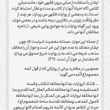
ایشان بااستفاده از مبانی برون فقهی خود، مانند مبانی
کلامی (که احیانا آنها را از کتاب و سنت و عقل استنباط کرده
است)، به ردبعضی از روایات فقهی می پردازد; هر چند از
نظر وثاقت راویان،در بالاترین درجه باشند و در بعضی موارد،
ورود این گونه روایات را به جوامع روایی شیعی، از ناحیه
مخالفان آنها می داند.
از جمله این موارد، مسئله معصیت انبیاست که چون
ایشان معتقد به عدم جواز این امر است و جواز آن را مخالف
مذهب شیعه می داند،به رد روایت شیخ صدوق می پردازد
که مشتمل بر جواز آن است. (29)
همچنین در مقام رد برخی از روایاتی که از قول ائمه
معصوم(ع)آمده می گوید:
… فتلک الروایات بما انها مخالفه للکتاب والسنه
المستفیضه وبما انها مخالفه لحکم العقل کما تقدم و بما
انها مخالفه لروایات النهی عن المنکر، بل بما انها مخالفه
لاصول المذهب ومخالفه لقداسه ساحه المعصوم(ع)،
حیث ان الظاهر منها ان الائمه علیهم السلام کانوا یبیعون