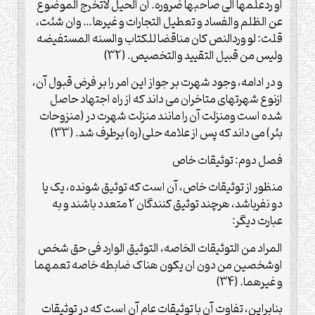
او ردعلمها الی صاحبها ضروره. ان الحیل لاتخرج الموضوع
عن الظلم والفساد و تعطیل التجارات و غیرها… وان شئت،
قلت: لو وردالنص کان مناقضا للکتاب والسنه المستفیضه
ولیس من قبیل التقیید والتخصیص. (32)
و در ادامه، وجود شهرت بر جواز این امر را بر فرض قبول آن،
ازنوع شهرتهای متاخران می داند که از راه اجتهاد حاصل
شده است ومنزلت آن را مانند منزلت شهرت در (منزوحات
بئر) می داند که پس از علامه حلی(ره) برطرف شد. (33)
فصل دوم: توثیقات خاص
منظور از توثیقات خاص، آن است که توثیق شونده، یک یا
دو نفرباشد، هرچند توثیق کنندگان 2 متعدد باشند و به
عبارت دیگر:
المراد من التوثیقات الخاصه، التوثیق الوارد فی حق شخص
اوشخصین من دون ان یکون هناک ضابطه خاصه تعمهما
و غیرهما. (34)
بنابراین، تفاوت آن با توثیقات عام آن است که در توثیقات