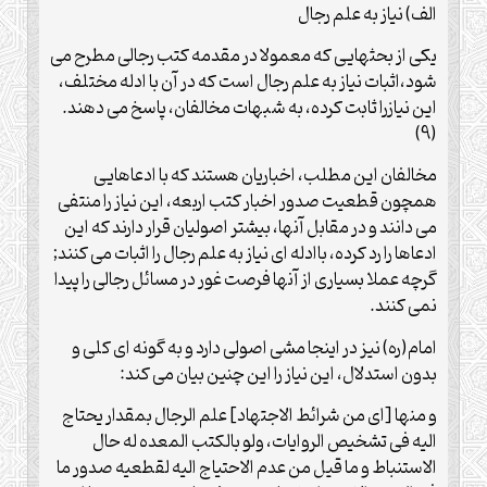
الف) نیاز به علم رجال
یکی از بحثهایی که معمولا در مقدمه کتب رجالی مطرح می
شود،اثبات نیاز به علم رجال است که در آن با ادله مختلف،
این نیازرا ثابت کرده، به شبهات مخالفان، پاسخ می دهند.
(9)
مخالفان این مطلب، اخباریان هستند که با ادعاهایی
همچون قطعیت صدور اخبار کتب اربعه، این نیاز را منتفی
می دانند و در مقابل آنها، بیشتر اصولیان قرار دارند که این
ادعاها را رد کرده، باادله ای نیاز به علم رجال را اثبات می کنند;
گرچه عملا بسیاری از آنها فرصت غور در مسائل رجالی را پیدا
نمی کنند.
امام(ره) نیز در اینجا مشی اصولی دارد و به گونه ای کلی و
بدون استدلال، این نیاز را این چنین بیان می کند:
و منها [ای من شرائط الاجتهاد] علم الرجال بمقدار یحتاج
الیه فی تشخیص الروایات، ولو بالکتب المعده له حال
الاستنباط و ما قیل من عدم الاحتیاج الیه لقطعیه صدور ما