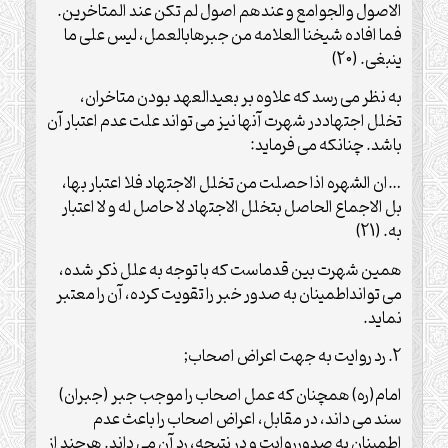
الاصول والجوامع و عندهم اصول لم تکن عند المتاخرین.
فما افاده شیخنا العلامه من جبرهابالعمل، لیس علی ما
ینبغی. (20)
به نظر می رسد که علاوه بر بعیدالعهد بودن متاخران،
تخلل اجتهاددر شهرت آنها نیز می تواند علت عدم اعتبار آن
باشد. چنانکه می فرماید:
…ان الشهره اذا حصلت من تخلل الاجتهاد فلا اعتبار بها،
بل الاجماع الحاصل بتخلل الاجتهاد لا حاصل له و لا اعتبار
به. (21)
همین شهرت بین قدماست که با توجه به علل ذکر شده،
می توانداطمینان به صدور خبر را تقویت کرده، آن را معتبر
نماید.
2. رد روایت به جهت اعراض اصحاب;
امام(ره) همچنان که عمل اصحاب را موجب جبر (جبران)
سند می داند، در مقابل، اعراض اصحاب را باعث عدم
اطمینان به صدورروایت و در نتیجه، رد آن می داند. هرچند از