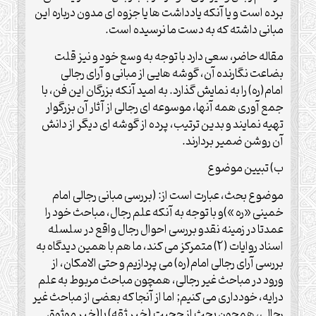
برده است و یا آنکه یادداشت ها یا جزوه ای مدون درباره این
مبانی داشته که به دست ما نرسیده است.
مقاله حاضر، سعی دارد با توجه به وسع خود و نیز قلت
بضاعت نگارنده آن، گوشه هایی از مبانی و آرای رجالی
امام(ره) را به نمایش گذارد. به امید آنکه بزرگان این فن، با
جمع آوری همه آنها، موسوعه ای رجالی از آثار آن بزرگوار
تهیه نمایند و بدین ترتیب، پرده از گوشه ای دیگر از دانش
آن روشن ضمیر بردارند.
ب) تبیین موضوع
موضوع بحث، عبارت است از: (بررسی مبانی رجالی امام
خمینی «ره »)و با توجه به آنکه علم رجال، مباحث خود را
عمدتا در زمینه نقدو بررسی احوال رجال واقع در سلسله
اسناد روایات (2) متمرکز می کند، ما هم با همین دیدگاه به
بررسی آرای رجالی امام(ره) می پردازیم و حتی الامکان، از
ورود در مباحث غیر رجالی، همچون مباحث مربوط به علم
درایه، خودداری می کنیم; اما از آنجا که بعضی از مباحث غیر
رجالی، همچون بحث از حجیت (خبر ثقه) یا(خبر موثوق