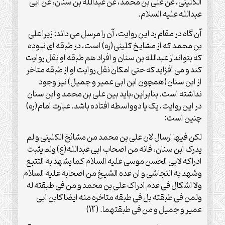
الکلینی، عن علی بن محمد، عن عبدالله بن سنان، عن ابی
عبدالله علیه السلام.
آن گاه در مقام رد این روایت، آن را مرسل می داند; زیرا علی
بن محمد که از مشایخ کلینی(ره) است، در طبقه ای نبوده
که بتوانداز عبدالله بن سنان و افراد هم طبقه او نقل روایت
کند و می افزاید که حتی امکان نقل روایت او از طبقه متاخر
از ابن سنان(همچون ابن ابی عمیر و جمیل) نیز وجود
نداشته است. بنابراین،باید بین علی بن محمد و ابن سنان
در این روایت، یک یا دوواسطه افتاده باشد. عبارت امام(ره)
چنین است:
لکن فیها ارسال لان علی بن محمد من مشائخ الکلینی و لم
یدرک ابن سنان، فانه من اصحاب ابی عبدالله(ع) ولم یثبت
ادراکه لابی الحسن موسی علیه السلام کما یشهد به التتبع
وشهد به النجاشی و ان عده الشیخ من اصحابه علیه السلام
ولا اشکال فی عدم ادراک علی بن محمد و من فی طبقته له
ولمن فی طبقته بل فی طبقه متاخره منه ایضا کابن ابی
عمیر و جمیل و من فی طبقتهما. (12)