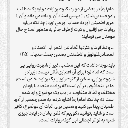
امام(ره) در بعضی از موارد، کثرت روایات درباره یک مطلب
راموجب بی نیازی از بررسی اسناد آن روایات می داند و آن را
امری اطمینان آور به حساب آور می آورد; چنانکه درباره
روایات جوازقبول ولایت از طرف جائر به منظور اصلاح حال
مومنان می فرماید:
… و تظافرها و کثرتها اغنانا عن النظر الی الاسناد و
المصادر،للوثوق والاطمئنان بصدور جمله منها… (25)
باید توجه داشت که این مطلب، غیر از شهرت روایی یی
است که امام(ره) برای آن اعتباری قائل نیست; زیرا در
شهرت روایی، سخن از کثرت راویان یک روایت خاص است;
اما در اینجا فرض بر آن است که روایات متعدد با راویان
مختلف و الفاظ متفاوت، در باب یک موضوع وارد شده
است که چنانکه امام(ره) اشاره کرده، به صدوربعضی از آنها
اطمینان پیدا می کنیم و همین برای اثبات آن موضوع، کافی
است و شاید بتوانیم بگوییم که نظر ایشان در اینجاچیزی
شبیه به تواتر اجمالی این گونه روایات است.