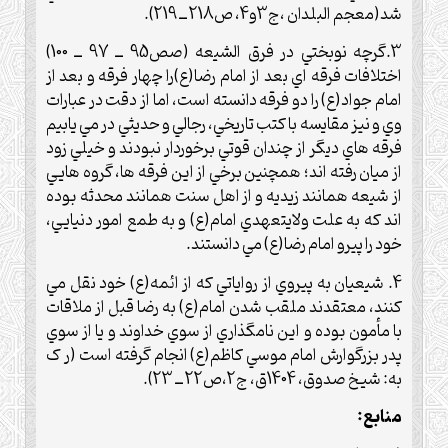
شد(معجم البلدان ،ج3و4، ص218 ــ 219).
3.گرچه نوبختي در فرق الشيعه (صص95 ــ 97 ــ 100)
اختلافات فرقه اي بعد از امام رضا(ع)را چهار فرقه و بعد از
امام جواد(ع) را دو فرقه دانسته است، اما از دقت در عبارات
وي و نيز مقايسه با کتب تاريخي، رجالي و حديثي در مي يابيم
فرقه هاي ديگر از چندان قوتي برخوردار نبودند و خيلي زود
از ميان رفته اند؛ همچنين برخي از اين فرقه ها، گروه هايي
از شيعه همانند زيديه و از اهل سنت همانند محدثه بوده
اند که به علت ولايتعهدي امام(ع) و به طمع امور دنيايي،
خود را پيرو امام رضا(ع) مي دانستند.
4. شيعيان به پيروي از رواياتي که از ائمه(ع) خود نقل مي
کنند، معتقدند ملقب شدن امام(ع) به رضا قبل از ملاقات
با مأمون بوده و اين نامگذاري از سوي خداوند و يا از سوي
پدر بزرگوارش امام موسي کاظم(ع) انجام گرفته است (ر ک
به: شيخ صدوق، 1404ق، ج2،ص22 ــ 23).
منابع: