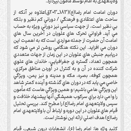
ولایتعهدی به امام توسط مامون بپردازد.
دوران امامت امام رضا(ع)(183ــ203ق)علاوه بر آنکه از
ساحت هاي اعتقادي و فرهنگي / دوراني کم نظير و بلکه
بي نظير است، از جهت سياسي نيز دوراني ويژه به حساب
مي آيد. فراواني تحرک هاي علويان در آخرين سال هاي
امامت آن حضرت از جمله مواردي است که به اهميت اين
دوران مي افزايد. اين نکته هنگامي روشن تر مي شود که
دريابيم جنبش هاي علويان در اين زمان از جهات متعددي
همچون تعداد، گستره ي جغرافيايي، خاندان هاي علوي
شرکت کننده در آن و به کنترل در آوردن مناطق مرکزي،
همچون کوفه، بصره، مکه و مدينه و نيز يمن، ويژگي
خاصي مي يابد که در دوران هاي گذشته و آينده کمتر شاهد
اين ويژگي ها مي باشيم؛ و همين ويژگي هاست که مأمون
را وا مي دارد براي سرکوب هميشگي آنها پيشنهاد خلافت و
سپس ولايتعهدي امام رضا(ع) را مطرح کند. بررسي تحليل
قيام هاي علويان در اين دوره و ارتباط آن با ولايتعهدي امام
رضا(ع) هدف اصلي ارائه اين نوشتار است.
کليد واژه ها: امام رضا (ع)، انشعابات درون شيعي، قيام