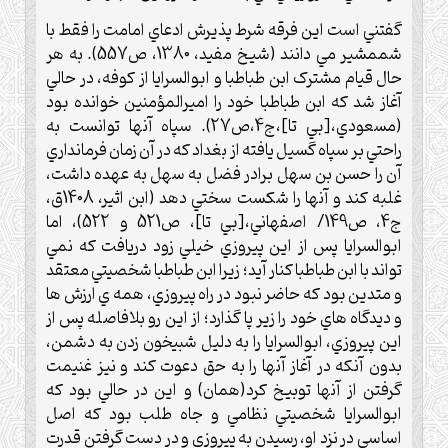
گفتني است اين فرقه شرط پذيرش ادعاي امامت را فقط با
شممشير مي دانند (شيخ مفيد، 1380، ص557). به هر
حال قيام مشترک ابن طباطبا و ابوالسرايا از کوفه، در حالي
آغاز شد که ابن طباطبا خود را اميرالمؤمنين خوانده بود
(مسعودي،[بي تا]،ج4،ص27). سپاه آنها توانست به
راحتي بر سپاه گسيل يافته از بغداد که در آن زمان فرمانداري
آن را حسن بن سهل برادر فضل به سهل به عهده داشت،
غلبه کند و آنها را شکست سختي دهد (ابن اثير، 1408ق،
ج4، ص149/ اصفهاني،[بي تا]، ص521 و 522)، اما
ابوالسرايا پس از اين پيروزي خيلي زود دريافت که نمي
تواند با ابن طباطبا کنار آيد؛ زيرا ابن طباطبا شخصيتي معتقد
و متدين بود که حاضر نبود در راه پيروزي، همه ي ارزش ها
و ديدگاه هاي خود را زير پا گذارد؛ از اين رو بلافاصله پس از
اين پيروزي، ابوالسرايا را به دليل شبيخون زدن به دشمن،
بدون آنکه در آغاز آنها را به حق دعوت کند و نيز غنيمت
گرفتن از آنها توبيخ کرد(همان) و اين در حالي بود که
ابوالسرايا شخصيتي نظامي و جاه طلب بود که اصل
اساسي در نزد او، رسيدن به پيروزي و در دست گرفتن قدرت