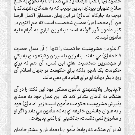
حضرت(ع) با لقب «رضا» ياد مي کند(4) تا به نحوي به خلع
سلاح علويان بپردازد؛ بدين ترتيب که به همگان بفهماند با
توجه به جايگاه امام(ع) در اين زمان، مصداق اکمل الرضا
من آل محمد(ص) همين شخصيت است که هم اکنون در
کنار مأمون قرار گرفته است؛ بنابراين نيازي به قيام عليه
مأمون نيست.
3.علويان مشروعيت حاکميت را تنها از آن نسل حضرت
فاطمه(ع) مي دانند، بنابراين با سپردن ولايتعهدي به يکي
از مهمترين شخصيت هاي اين نسل، آن هم نه براي
حکومت يک شهر، بلکه براي حکومت بر جهان اسلام آن
روز، ديگر بهانه اي براي قيام باقي نمي ماند.
4.پذيرش ولايتعهدي مأمون ممکن بود اين نکته را در آن
هنگام به اذهان متبادر کند که اين عمل خود به معناي
پذيرش مشروعيت حکومت مأمون است؛ زيرا امام(ع) خود
را به عنوان جانشين خليفه اي به نام مأمون مي داند و اگر او
را مشروع نمي دانست، جانشيني او را نمي پذيرفت.
5.در آن هنگام که روابط مأمون با بغداديان و بيشتر خاندان