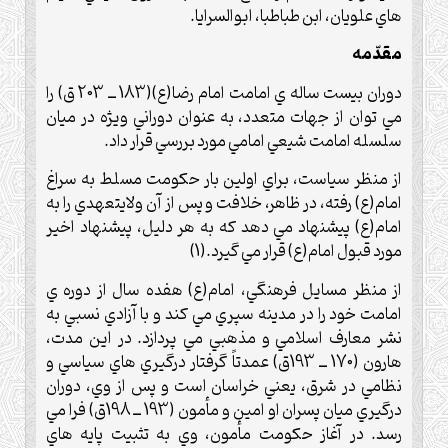
هاي علويان، ابن طباطبا، ابوالسرايا.
مقدّمه
دوران بيست ساله ي امامت امام رضا(ع)(183 ــ 203 ق) را
مي توان از جهات متعدد، به عنوان دوراني ويژه در ميان
سلسله امامت شيعي امامي مورد بررسي قرار داد.
از منظر سياست، براي اولين بار حکومت مسلط به سراغ
امام(ع) رفته، در ظاهر، خلافت و پس از آن ولايتعهدي را به
امام(ع) پيشنهاد مي دهد که به هر دليل، پيشنهاد اخير
مورد قبول امام(ع) قرار مي گيرد.(1)
از منظر مسايل فرهنگي، امام(ع) هفده سال از دوره ي
امامت خود را در مدينه سپري مي کند و با آزادي نسبي به
نشر معارف اسلامي و مذهبي مي پردازد. در اين مدت،
هارون (170 ــ 193ق) عمدتاً گرفتار درگيري هاي سياسي و
نظامي در شرق، يعني خراسان است و پس از وي، دوران
درگيري ميان پسران او امين و مأمون (193 ــ 198ق) فرا مي
رسد. در آغاز حکومت مأمون، وي به تثبيت پايه هاي