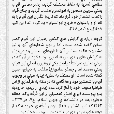
نظامي (سريه)به نقاط مختلف گرديد، رهبر نظامي قيام،
يعني سريبن منصور به ابوالسرايا ملقب گرديد و چنان قيام
را تحت الشعاع خود قرار داد که تاريخ نگاران اين قيام را به
نام او و با عنوان «خروج ابوالسرايا» ياد کرده اند (ابن اثير،
1408ق، ج4، ص148).
گرچه درباره ي گرايش هاي کلامي رهبران اين قيام کمتر
سخن گفته شده است، اما از نوع شعارهاي آنها و نيز
مشابهت عقايد سياسي آنها با باورهاي سياسي زيد مي توان
به گرايش هاي زيدي اين قيام پي برد؛ علاوه بر آن که در
برخي منابع، صراحتاً درباره ي يکي از رهبران اصلي اين قيام،
يعني محمد امام جعفر صادق(ع) ملقب به ديباج، چنين
گفته شده است: او معتقد به نظريه زيديه مبني بر وجوب
قيام با شمشير بود و هنگامي که در مکه به طرفداري از ابن
طباطبا دعوت خود را آغاز کرد، عده زيادي از زيديه جاروديه
بدو پيوستند (براي اطلاع تفصيلي از اين فرقه ر.ک: مقاله
«جاروديه» در دانشنامه ي جهان اسلام، ج9، ص239 ــ
242) که اين، نشان از فعال بودن فرقه ي جاروديه که از
فرقه هاي تندرو زيدي مي باشند، در سرزمين حجاز دارد.