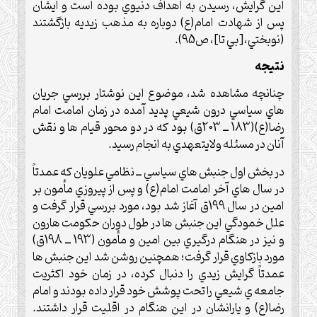
اين گرايش، رسيدن به اهداف دنيوي بوده است و ايشان
پس از شهادت امام(ع) دوباره به مذهب زيديه بازگشتند
(نوبختي،[بي تا]، ص95).
نتيجه
چنانچه مشاهده شد، موضوع اين نوشتار بررسي جريان
هاي سياسي درون شيعي پديد آمده در زمان امامت امام
رضا(ع)(183 ــ 203ق) بود که در دو محور قيام ها و نقش
آنان در مسئله ولايتعهدي به انجام رسيد.
در بخش اول جنبش هاي سياسي ــ نظامي علويان که عمدتاً
در سال هاي آخر امامت امام(ع) و پس از پيروزي مأمون بر
امين در سال 199ق آغاز شد بود، مورد بررسي قرار گرفت و
علل خمودگي اين جنبش ها در طول دوران حکومت هارون
و نيز در هنگام درگيري بين امين و مأمون (193 ــ 198ق)
مورد بازکاوي قرار گرفت؛ همچنين روشن شد اين جنبش ها
عمدتاً گرايش زيدي را دنبال کرده، در زمان خود اکثريت
جامعه ي شيعي را تحت پوشش خود قرار داده بودند و امام
رضا(ع) و يارانشان در اين هنگام در اقليت قرار داشتند.