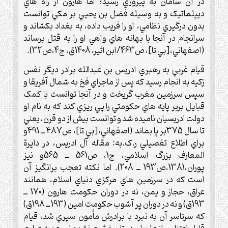
در آن سامان به پيروزي رسيد؛ اما هارون از راه هاي
ديپلماتيک و به وسيله فضل بن يحيي بر مکي توانست
بدون درگيري نظامي، او را فريب داده، به بغداد بکشاند و
سرانجام در آنجا با بهانه هاي واهي او را به قتل برساند
(اصفهاني،[بي تا]، ص463/ابن اثير، 1408ق، ج4،ص32).
قيام غربي به رهبري ادريس بن عبدالله برادر ديگر نفس
زکيه به انجام رسيد که پس از ماجراي فخ به شمال آفريقا و
سپس سرزمين مغرب گريخت و در آنجا توانست با کمک
قبايل بربر پايه هاي حکومتي را پي ريزي کند که به نام او
دولت ادريسيان ناميده شد و توانست بيش از دو قرن، يعني
تا سال 375بر پا بماند (اصفهاني،[بي تا]، ص487 ــ 491و
براي اطلاع تفصيلي ر.ک.به: مقاله آل ادريس، در دايرة
المعارف بزرگ اسلامي، ج1، ص561 ــ 565و نيز
پوران،1381،ص193 ــ 208). اما نکته تعجب برانگيز آن
است که در سرزمين هاي مرکزي دنياي اسلام، همانند
عراق، حجاز و يمن، نه در دوران حکومت هارون (170 ــ
193ق) و نه در دوران پر آشوب حکومت امين (193 ــ 198ق)
که سرتاسر آن به نبرد با برادرش مأمون سپري شد، قيام