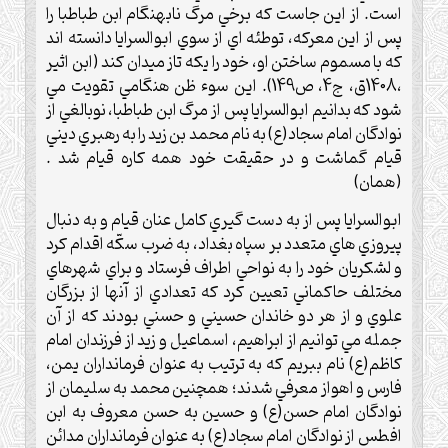
است. از اين جاست که برخي مرگ نابهنگام ابن طباطبا را
پس از اين معرکه، توطئه اي از سوي ابوالسرايا دانسته اند
که با مسموم ساختن او، خود را يکه تاز ميدان کند (ابن اثير
،1408ق، ج4، ص149). اين سوء ظن هنگامي تقويت مي
شود که بدانيم ابوالسرايا پس از مرگ ابن طباطبا، نوبالغي از
نوادگان امام سجاد(ع) به نام محمد بن زيد را به رهبري ديني
قيام گماشت و در حقيقت خود همه کاره قيام شد .
(همان)
ابوالسرايا پس از به دست گيري کامل عنان قيام و به دنبال
پيروزي هاي متعدد بر سپاه بغداد، به ضرب سکّه اقدام کرد
و لشکريان خود را به نواحي اطراف فرستاد و براي شهرهاي
مختلف حاکماني تعيين کرد که تعدادي از آنها از بزرگان
علوي و از هر دو خاندان حسيني و حسني بودند که از آن
جمله مي توانيم از ابراهيم، اسماعيل و زيد از فرزندان امام
کاظم(ع) نام ببريم که به ترتيب به عنوان فرمانداران يمن،
فارس و اهواز معرفي شدند؛ همچنين محمد به سليمان از
نوادگان امام حسن(ع) و حسين به حسن معروف به ابن
افطس از نوادگان امام سجاد(ع) به عنوان فرمانداران مدائن