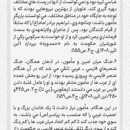
عباسي تيره بود و نمي توانست از آنها در پست هاي مختلف
بهره گيري کند، علويان از بهترين نيروهايي بودند که با
توجه به جايگاه خود در مناطق مختلف، مي توانستند ياريگر
مأمون باشند؛ چنانچه وي، ابراهيم برادر امام(ع) را که سابقاً
از قيام کنندگان بود، پس از ماجراي ولايتعهدي به سمت
فرمانداري يمن تعيين کرد و از او خواست به سرکوبي يکي از
شورشيان حکومت به نام «حمدويه» بپردازد (ابن
اثير،1408 ق، ج4، ص155).
6.جنگ ميان امين و مأمون، در اذهان همگان، جنگ
عنصرهاي فارسي ــ عربي تلقي مي شد که در آن هنگام
عنصر فارسي به پيروزي رسيده بود؛ از اين رو بخش عمده
اي از عرب ها از مأمون متنفر بودند و او را عامل غلبه دادن
فارس بر عرب مي دانستند (يعقوبي،[بي تا]،ج2، ص445و
450/ابن اثير،1408ق، ج4،ص159).
در اين هنگام، مأمون نياز داشت تا يک خاندان بزرگ و با
اهميت عربي را که منتسب به پيامبر(ص) مي باشند، به
سوي خود جذب کند تا کم کم اتحاد ميان عرب ها را کم رنگ
کند و از سوي ديگر تلقي غلبه عنصر فارسي بر حکومت را از