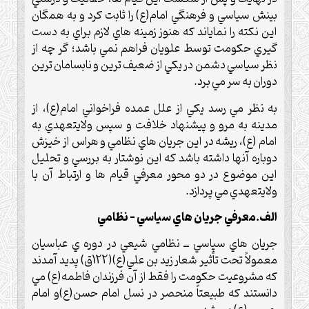
بينش سياسي و فرهنگي امام(ع) را ثابت کرد و به همگان
اين نکته را نماياند که هنوز زمينه هاي لازم براي به دست
گيري حکومت توسط علويان فراهم نمي باشد؛ گر چه از
نظر سياسي دشمن در يکي از ضعيف ترين و نابسامان ترين
دوران به سر مي برد.
به نظر مي رسد يکي از علل عمده فراخواني امام(ع)، از
مدينه به مرو و پيشنهاد خلافت و سپس ولايتعهدي به
امام (ع)، ريشه در اين جريان هاي نظامي و هراس از خيزش
دوباره آنها داشته باشد که اين نوشتار به بررسي و تحليل
اين موضوع در دو محور معرفي قيام ها و ارتباط آن با
ولايتعهدي مي پردازد.
الف.معرفي جريان هاي سياسي – نظامي
جريان هاي سياسي ــ نظامي شيعي در دوره ي عباسيان
معمولاً تحت تأثير شعار زيد بن علي(ع)(122ق) پديد آمدند
که مشروعيت حکومت را فقط از آن فرزندان فاطمه(ع) مي
دانستند که طبيعتاً منحصر در نسل امام حسن(ع)و امام