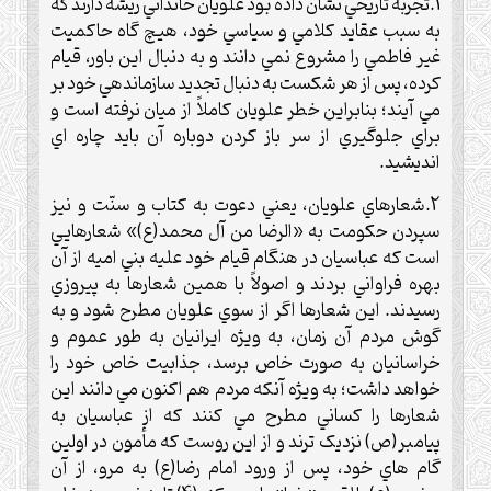
1.تجربه تاريخي نشان داده بود علويان خانداني ريشه دارند که
به سبب عقايد کلامي و سياسي خود، هيچ گاه حاکميت
غير فاطمي را مشروع نمي دانند و به دنبال اين باور، قيام
کرده، پس از هر شکست به دنبال تجديد سازماندهي خود بر
مي آيند؛ بنابراين خطر علويان کاملاً از ميان نرفته است و
براي جلوگيري از سر باز کردن دوباره آن بايد چاره اي
انديشيد.
2.شعارهاي علويان، يعني دعوت به کتاب و سنّت و نيز
سپردن حکومت به «الرضا من آل محمد(ع)» شعارهايي
است که عباسيان در هنگام قيام خود عليه بني اميه از آن
بهره فراواني بردند و اصولاً با همين شعارها به پيروزي
رسيدند. اين شعارها اگر از سوي علويان مطرح شود و به
گوش مردم آن زمان، به ويژه ايرانيان به طور عموم و
خراسانيان به صورت خاص برسد، جذابيت خاص خود را
خواهد داشت؛ به ويژه آنکه مردم هم اکنون مي دانند اين
شعارها را کساني مطرح مي کنند که از عباسيان به
پيامبر(ص) نزديک ترند و از اين روست که مأمون در اولين
گام هاي خود، پس از ورود امام رضا(ع) به مرو، از آن