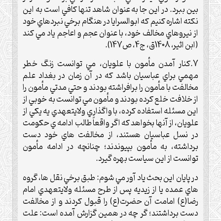
بين ببرد. در اين جا به عنوان شاهد تنها کافي است به اين
نکته اشاره کنيم که ابوالسرايا در هنگام برخي نبردهاي خود
از نيروهاي مخالف خود، با عنوان عجم و اعاجم ياد مي کند
(ابن اثير، 1408ق، ج4، ص147).
7.کنار آمدن مأمون با علويان، مي توانست زنگ خطر
مهمي براي عباسيان باشد که در آن زمان در بغداد علم
مخالفت با مأمون را برافراشته بودند و حتي مدتي مأمون را
از خلافت خلع کرده بودند و مأمون مي توانست به خوبي از
اين مسئله استفاده کرده، با واگذاري ولايتعهدي يه يکي از
علويان، از آنها بخواهد که اگر واقعاً طالب ادامه ي حکومت
در نسل عباسيان هستند، از مخالفت هاي خود دست
برداشته، به مأمون بپيوندند؛ چنانچه در ادامه مأمون
توانست از اين سياست بهره گيرد.
در پايان اين بحث ياد آور مي شوم: طبق برخي نقل ها، گروه
هاي عمده يا از زيديه پس از طرح مسئله ولايتعهدي امام
رضا(ع) امامت آن حضرت(ع) را قبول کردند و از مخالفت
دست برداشتند؛ گر چه در همين گزارش آمده است: علت