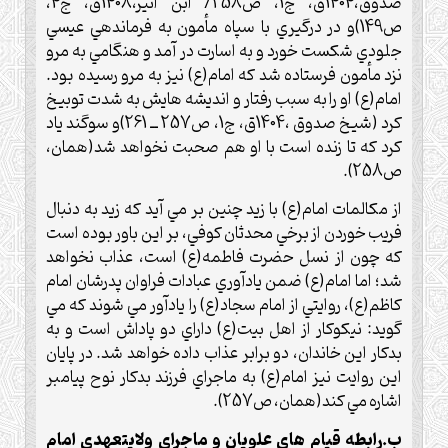
صدوق،1404ق، ج1، ص258/ ابن اثير،1408ق، ج4،
ص149)و در درگيري با سپاه مأمون به فرماندهي عيسي
جلودي شکست خورد و به اسارت در آمد و هنگامي به مرو
نزد مأمون فرستاده شد که امام(ع) نيز به مرو رسيده بود.
امام(ع) او را به سبب رفتار و انديشه هايش به شدت توبيخ
کرد (شيخ صدوق ،1404ق، ج1، ص257 ــ 261)و سوگند ياد
کرد که تا زنده است با او هم صحبت نخواهد شد(همان،
ص258).
از مکالمات امام(ع) با زيد چنين بر مي آيد که زيد به دنبال
فريب خوردن از برخي محدثان کوفي، بر اين باور بوده است
که چون از نسل حضرت فاطمه(ع) است، عذاب نخواهد
شد؛ اما امام(ع) ضمن يادآوري عبادات فراوان پدرشان امام
کاظم(ع)، روايتي از امام سجاد(ع) را يادآور مي شوند که مي
گويد: نيکوکار از اهل بيت(ع) داراي دو پاداش است و به
بدکار اين خاندان، دو برابر عذاب داده خواهد شد. در پايان
اين روايت نيز امام(ع) به ماجراي فرزند بدکار نوح پيامبر
اشاره مي کند(همان، ص257).
ب.رابطه قيام هاي علويان و ماجراي ولايتعهدي امام