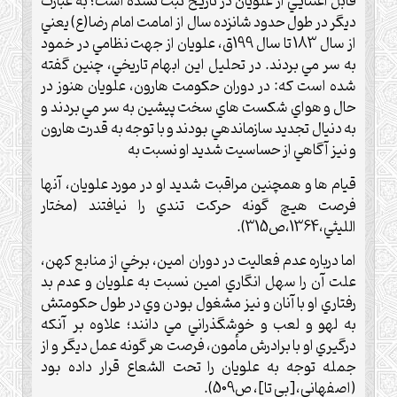
قابل اعتنايي از علويان در تاريخ ثبت نشده است؛ به عبارت
ديگر در طول حدود شانزده سال از امامت امام رضا(ع) يعني
از سال 183 تا سال 199ق، علويان از جهت نظامي در خمود
به سر مي بردند. در تحليل اين ابهام تاريخي، چنين گفته
شده است که: در دوران حکومت هارون، علويان هنوز در
حال و هواي شکست هاي سخت پيشين به سر مي بردند و
به دنيال تجديد سازماندهي بودند و با توجه به قدرت هارون
و نيز آگاهي از حساسيت شديد او نسبت به
قيام ها و همچنين مراقبت شديد او در مورد علويان، آنها
فرصت هيچ گونه حرکت تندي را نيافتند (مختار
الليثي،1364،ص315).
اما درباره عدم فعاليت در دوران امين، برخي از منابع کهن،
علت آن را سهل انگاري امين نسبت به علويان و عدم بد
رفتاري او با آنان و نيز مشغول بودن وي در طول حکومتش
به لهو و لعب و خوشگذراني مي دانند؛ علاوه بر آنکه
درگيري او با برادرش مأمون، فرصت هر گونه عمل ديگر و از
جمله توجه به علويان را تحت الشعاع قرار داده بود
(اصفهاني،[بي تا]، ص509).