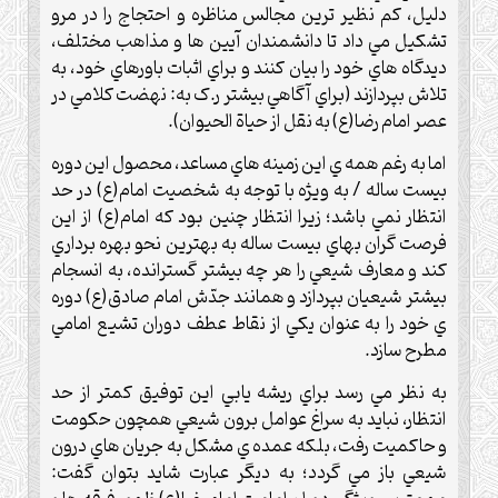
دليل، کم نظير ترين مجالس مناظره و احتجاج را در مرو
تشکيل مي داد تا دانشمندان آيين ها و مذاهب مختلف،
ديدگاه هاي خود را بيان کنند و براي اثبات باورهاي خود، به
تلاش بپردازند (براي آگاهي بيشتر ر.ک به: نهضت کلامي در
عصر امام رضا(ع) به نقل از حياة الحيوان).
اما به رغم همه ي اين زمينه هاي مساعد، محصول اين دوره
بيست ساله / به ويژه با توجه به شخصيت امام(ع) در حد
انتظار نمي باشد؛ زيرا انتظار چنين بود که امام(ع) از اين
فرصت گران بهاي بيست ساله به بهترين نحو بهره برداري
کند و معارف شيعي را هر چه بيشتر گسترانده، به انسجام
بيشتر شيعيان بپردازد و همانند جدّش امام صادق(ع) دوره
ي خود را به عنوان يکي از نقاط عطف دوران تشيع امامي
مطرح سازد.
به نظر مي رسد براي ريشه يابي اين توفيق کمتر از حد
انتظار، نبايد به سراغ عوامل برون شيعي همچون حکومت
و حاکميت رفت، بلکه عمده ي مشکل به جريان هاي درون
شيعي باز مي گردد؛ به ديگر عبارت شايد بتوان گفت: