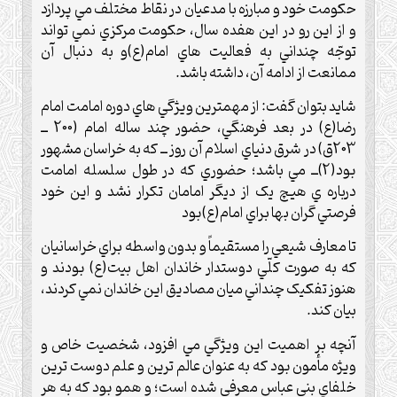
حکومت خود و مبارزه با مدعيان در نقاط مختلف مي پردازد
و از اين رو در اين هفده سال، حکومت مرکزي نمي تواند
توجّه چنداني به فعاليت هاي امام(ع)و به دنبال آن
ممانعت از ادامه آن، داشته باشد.
شايد بتوان گفت: از مهمترين ويژگي هاي دوره امامت امام
رضا(ع) در بعد فرهنگي، حضور چند ساله امام (200 ــ
203ق) در شرق دنياي اسلام آن روز ــ که به خراسان مشهور
بود(2)ــ مي باشد؛ حضوري که در طول سلسله امامت
درباره ي هيچ يک از ديگر امامان تکرار نشد و اين خود
فرصتي گران بها براي امام(ع)بود
تا معارف شيعي را مستقيماً و بدون واسطه براي خراسانيان
که به صورت کلّي دوستدار خاندان اهل بيت(ع) بودند و
هنوز تفکيک چنداني ميان مصاديق اين خاندان نمي کردند،
بيان کند.
آنچه بر اهميت اين ويژگي مي افزود، شخصيت خاص و
ويژه مأمون بود که به عنوان عالم ترين و علم دوست ترين
خلفاي بني عباس معرفي شده است؛ و همو بود که به هر