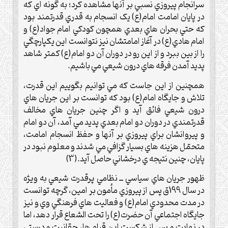
سرانجام پيروزي نسبي بر آنها مشاهده کرد؛ به گونه اي که
در پايان امامت امام(ع) يک انسجام به قدري قدرتمند بود
که حتي بحران هاي بعدي همچون کودکي امام جواد(ع) و
امام هادي(ع) در آغاز امامتشان نيز نتوانست اين يکپارچگي
را از بين ببرد و از اين رو در دوران آن دو امام(ع) کمتر شاهد
پديد آمدن فرقه هاي درون شيعي مي باشيم.
همچنين از اين جاست که مي توانيم بگوييم اين قدرت،
تلاش و جايگاه امام(ع) بود که توانست بر اين جريان هاي
درون شيعي فائق آيد و اگر چنين جريان هاي مخالف
قدرتمندي در دوران دو امام بعدي پديد مي آمد، آن دو امام
و پيروانشان براي پيروزي بر آنها و حفظ انسجام امامت،
متحمّل هزينه هاي بسيار گزافي مي شدند و معلوم نبود در
پايان، چنين نتيجه ي درخشاني حاصل آيد.(3)
ظهور جريان هاي سياسي ــ نظامي پرقدرت شيعي به ويژه
در سال 199ق پس از پيروزي مأمون بر امين، گرچه توانست
در مدت محدودي امام(ع) و فعاليت هاي فرهنگي وي و نيز
جايگاه اجتماعي آن حضرت(ع) را تحت الشعاع قرار دهد، اما
در نهايت و پس از شکست اين قيام ها، حقانيت و درستي