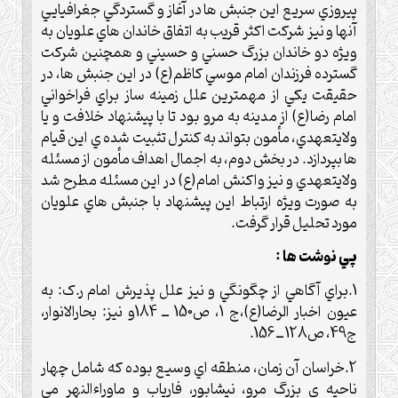
پيروزي سريع اين جنبش ها در آغاز و گستردگي جغرافيايي
آنها و نيز شرکت اکثر قريب به اتفاق خاندان هاي علويان به
ويژه دو خاندان بزرگ حسني و حسيني و همچنين شرکت
گسترده فرزندان امام موسي کاظم(ع) در اين جنبش ها، در
حقيقت يکي از مهمترين علل زمينه ساز براي فراخواني
امام رضا(ع) از مدينه به مرو بود تا با پيشنهاد خلافت و يا
ولايتعهدي، مأمون بتواند به کنترل تثبيت شده ي اين قيام
ها بپردازد. در بخش دوم، به اجمال اهداف مأمون از مسئله
ولايتعهدي و نيز واکنش امام(ع) در اين مسئله مطرح شد
به صورت ويژه ارتباط اين پيشنهاد با جنبش هاي علويان
مورد تحليل قرار گرفت.
پي نوشت ها :
1.براي آگاهي از چگونگي و نيز علل پذيرش امام ر.ک: به
عيون اخبار الرضا(ع)،ج 1، ص150 ــ 184و نيز: بحارالانوار،
ج49، ص128 ــ 156.
2.خراسان آن زمان، منطقه اي وسيع بوده که شامل چهار
ناحيه ي بزرگ مرو، نيشابور، فارياب و ماوراءالنهر مي