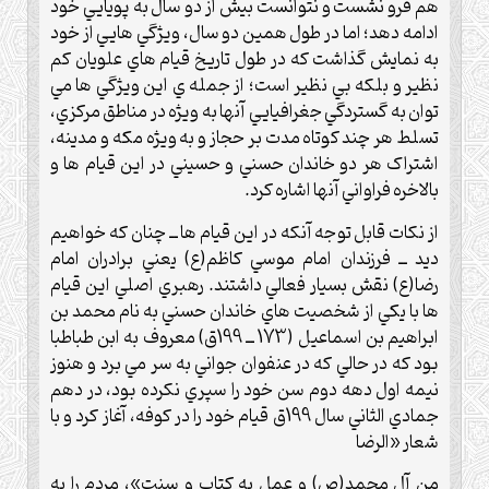
هم فرو نشست و نتوانست بيش از دو سال به پويايي خود
ادامه دهد؛ اما در طول همين دو سال، ويژگي هايي از خود
به نمايش گذاشت که در طول تاريخ قيام هاي علويان کم
نظير و بلکه بي نظير است؛ از جمله ي اين ويژگي ها مي
توان به گستردگي جغرافيايي آنها به ويژه در مناطق مرکزي،
تسلط هر چند کوتاه مدت بر حجاز و به ويژه مکه و مدينه،
اشتراک هر دو خاندان حسني و حسيني در اين قيام ها و
بالاخره فراواني آنها اشاره کرد.
از نکات قابل توجه آنکه در اين قيام ها ــ چنان که خواهيم
ديد ــ فرزندان امام موسي کاظم(ع) يعني برادران امام
رضا(ع) نقش بسيار فعالي داشتند. رهبري اصلي اين قيام
ها با يکي از شخصيت هاي خاندان حسني به نام محمد بن
ابراهيم بن اسماعيل (173 ــ 199ق) معروف به ابن طباطبا
بود که در حالي که در عنفوان جواني به سر مي برد و هنوز
نيمه اول دهه دوم سن خود را سپري نکرده بود، در دهم
جمادي الثاني سال 199ق قيام خود را در کوفه، آغاز کرد و با
شعار «الرضا
من آل محمد(ص) و عمل به کتاب و سنت»، مردم را به