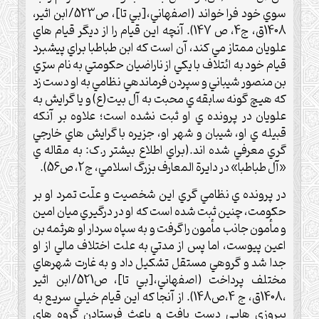
سوي خود فرا خواند (اصفهاني،[بي تا]، ص523/ابن اثير،
1408ق، ج4، ص 147). آنچه اين قيام را از ديگر قيام هاي
علويان ممتاز مي کند، آن است که ابن طباطبا براي پيشبرد
قيام خود به ائتلاف با يکي از ناراضيان حکومتي به نام سرّي
بن منصور شيباني و سپردن فرماندهي نظامي به او دست زد
که هيچ گونه سابقه ي محبت به آل بيت(ع) و يا گرايش به
علويان در پرونده ي او ثبت نشده است؛ علاوه بر آنکه
قبيله ي او، شيبان و شهر او، جزيره با گرايش هاي خارجي
گري معرفي شده اند.(براي اطلاع بيشتر ر.ک: به مقاله ي
«آل طباطبا» در دايرة المعارف بزرگ اسلامي، ج2، ص56).
در پرونده ي نظامي گري اين شخصيت و علّت تمرد او بر
حکومت، چنين ثبت شده است که او در درگيري ميان امين
و مأمون جانب مأمون را گرفت و به سپاه سردار او هرثمه بن
اعين پيوست، اما پس از مدتي به علت اختلاف مالي از او
جدا شد و گروهي مستقل تشکيل داد و به غارت شهرهاي
مختلف پرداخت (اصفهاني،[بي تا]، ص521/ابن اثير
،1408ق، ج 4،ص148). از آنجا که اين قيام خيلي سريع به
پيروزي هايي دست يافت و باعث فرستادن گروه هاي