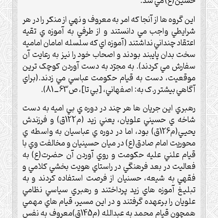
حسين(ع) مي شد.
اين گروه ها از آنجا که امر به معروف و نهي از منکر را در هر
شرايطي واجب مي دانستند و از طرفي به آموزه ي تقيه
اعتقاد چنداني نداشتند (آموزه اي که سلسله امامان اماميه
سخت بدان پايبند بودند و اصحاب خود را نيز به رعايت آن
سفارش مي کردند). به مجرّد به دست آوردن کوچک ترين
موقعيت، دست به قيام حکومت عباسي مي زدند.(براي
آگاهي بيشتر ر.ک به: اصفهاني، [بي تا]، ص63 ــ 81).
رهبري اين جريان ها هر چند در دوره ي بي اميه به دست
شاخه ي حسيني علويان، يعني زيد (م122ق) و فرزندش
يحيي(م126ق) بود، اما در دوره ي عباسيان به واسطه ي
محوريت امام صادق(ع) در ميان حسينيان و مخالفت وي با
قيام علني عليه حکومت و روي آوردن آن حضرت(ع) به
فعاليت در بعد فرهنگي در راستاي هويت بخشي کلامي و
فقهي به شيعه، حسنيان از فرصت استفاده کردند و به
تبليغ آموزه هاي زيد پرداختند و رهبري سياسي نظامي
علويان را برعهده گرفتند و در اين مسير، قيام هاي مهمي
همچون قيام محمد به عبدالله (م145ق)معروف به نفس