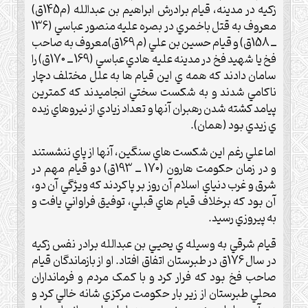
زکيه در مدينه، قيام برادرش ابراهيم بن عبدالله (م145ق)
معروف به قتل باخمري در بصره عليه منصور عباسي (136
ــ 158ق) و قيام حسين بن علي (م 169ق)معروف به صاحب
فخ يا شهيد فخ در مدينه عليه هادي عباسي (169 ــ 170ق) را
سامان دادند که همه ي اين قيام ها به علل مختلف دچار
ناکامي شدند و به شکست سختي انجاميدند که کمترين
پيامد کشته شدن رهبران آنها و تعداد زيادي از نيروهاي زبده
ي زيدي بود (همان).
اما علي رغم اين شکست هاي سنگين، آنها از پاي ننشستند
و در زمان حکومت هارون (170 ــ 193ق) دو قيام مهم در
شرق و غرب دنياي اسلام آن روز بر پا کردند که ويژگي آن دو،
آن بود که برخلاف قيام هاي قبلي، توفيق فراواني يافت و
به پيروزي رسيد.
قيام شرقي به وسيله ي يحيي بن عبدالله برادر نفس زکيه
در سال 176ق در طبرستان اتفاق افتاد. او از بازماندگان قيام
صاحب فخ بود که فرار کرد و با کمک مردم و فرمانداران
محلي طبرستان از زير بار حکومت مرکزي شانه خالي کرد و