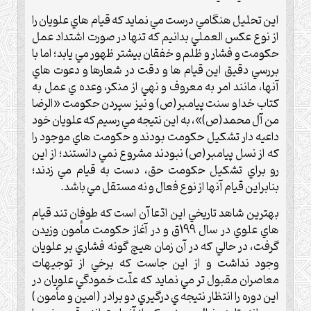
اين تحليل هنگامي درست مي نمايد که قيام هاي علويان را
از نوع عکس العملي بدانيم که تنها در صورت اشتداد عمل
حکومت و فشار و ظلم و خفقان بيشتر ظهور مي يابد؛ اما با
بررسي دقيق اين قيام ها و دقت در شعارها و دعوت هاي
آنها، مانند امر به معروف و نهي از منکر، وعده ي عمل به
کتاب خدا و سنت پيامبر(ص) و نيز سپردن حکومت «الرضا
من آل محمد(ص)»، به اين نتيجه مي رسيم که علويان خود
داعيه دار تشکيل حکومت بودند و حکومت هاي موجود را
که از نسل پيامبر(ص) نبودند مشروع نمي دانستند؛ از اين
رو براي تشکيل حکومت حق، دست به قيام مي زدند؛
بنابراين قيام آنها از نوع فعال و نه مستقل مي باشد.
بهترين شاهد تاريخي اين ادّعا آن است که طوفان تند قيام
هاي علوي در سال 199ق و در آغاز حکومت مأمون وزيدن
گرفت، در حالي که در آن زمان هيچ گونه فشاري بر علويان
وجود نداشت و از اين جاست که برخي از توجيهات
معاصران مقبول تر مي نمايد که علّت خمودگي علويان در
اين دوره را انتظار نتيجه ي درگيري دو برادر (امين و مأمون )