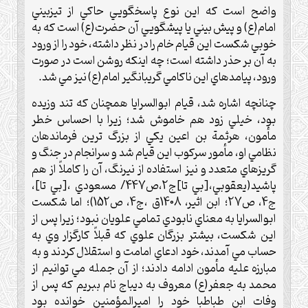
واضح است که اين نوع پاسخگويي حاکي از تيزبيني
امام(ع) و پيش بيني يا پيشگويي آن حضرت(ع) است که به
خوبي شکست اين قيام خام را در نظر داشته، خود را از ورود
به آن بر حذر داشته است؛ چه اينکه روشن است در صورت
ورود، پيامدهاي اين ناکامي گريبانگير امام(ع) نيز مي شد.
چنانچه اشاره شد، قيام ابوالسرايا همچنان که تند وزيده
بود، خيلي زود هم خاموش شد؛ زيرا با احساس خطر
مأمون، هرثمة بن اعين يکي از بزرگ ترين فرماندهان
نظامي او، مأمور سرکوب اين قيام شد و سرانجام در جنگ و
گريزهاي متعدد و نيز استفاده از نيرنگ، آن را کاملاً از هم
پاشيد(يعقوبي،[بي تا]ج2،ص447/ مسعودي ،[بي تا]،
ج4، ص27؛ ابن اثير، 1408ق ،ج4، ص152)؛ اما شکست
ابوالسرايا به معناي نابودي تمامي علويان نبود؛ زيرا پس از
اين شکست، بيشتر بزرگان علوي که قبلاً کارگزار وي به
حساب مي آمدند، خود ادعاي امامت و استقلال کردند و به
مبارزه عليه مأمون ادامه دادند؛ از آن جمله مي توانيم از
محمد به جعفر(ع) معروف به ديباج نام ببريم که پس از
وفات ابن طباطبا خود را اميرالمؤمنين خوانده بود