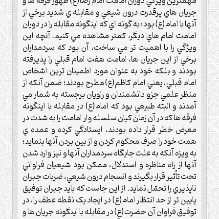
مهمترين ويژگي دوران امامت امام رضا(ع) ظهور فرقه ها و
جريان هاي پرقدرت درون شيعي و مقابله ي شديد برخي از
آنها با امام(ع) بود؛ به گونه اي که اينگونه مقابله را در دوران
امامت امام هاي ديگر، کمتر مشاهده مي کنيم. آنچه اين
ويژگي را با اهميت تر مي ساخت، آن بود که سردمداران
برخي از اين جريان ها، امامت هفت امام قبلي را پذيرفته
بودند و بلکه خود به عنوان مورد اطمينان ترين اشخاص
امام قبلي، يعني امام کاظم(ع) مطرح بودند؛ ضمن آنکه از
منظر علمي جزو دانشمندان و راويان برجسته به شمار مي
آمدند و البته طبيعي بود که امام(ع) در مقابله با اينگونه
فرقه ها که در آن زمان کيان سلسله وار امامت را به شدت در
معرض خطر قرار داده بودند، ايستادگي کرده و عمده ي
همت خود را صرف محکوم کردن و از بين بردن آنها بنمايد؛
به ويزه آنکه به علت جايگاه سردمداران آنها و نيز وارد شدن
آنها از راه مناظره و استدلال، ممکن بود شيعيان فراواني
تحت تأثير قرار بگيرند و انسجام درون شيعي، ضربات جبران
ناپذيري را تحمّل نمايد. از اين جاست که بايد جبران توفيق
پايين تر از حد انتظار امام(ع) در ايجاد يک نقطه عطف را، در
توفيق فراوان آن حضرت(ع) در مقابله با اينگونه جريان ها و