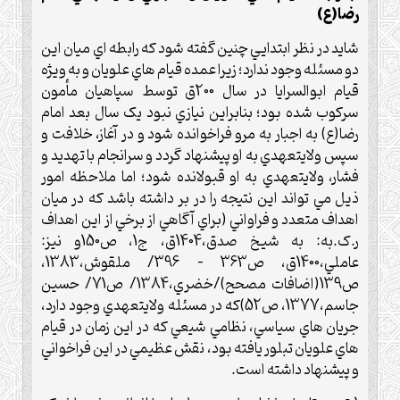
رضا(ع)
شايد در نظر ابتدايي چنين گفته شود که رابطه اي ميان اين
دو مسئله وجود ندارد؛ زيرا عمده قيام هاي علويان و به ويژه
قيام ابوالسرايا در سال 200ق توسط سپاهيان مأمون
سرکوب شده بود؛ بنابراين نيازي نبود يک سال بعد امام
رضا(ع) به اجبار به مرو فراخوانده شود و در آغاز، خلافت و
سپس ولايتعهدي به او پيشنهاد گردد و سرانجام با تهديد و
فشار، ولايتعهدي به او قبولانده شود؛ اما ملاحظه امور
ذيل مي تواند اين نتيجه را در بر داشته باشد که در ميان
اهداف متعدد و فراواني (براي آگاهي از برخي از اين اهداف
ر.ک.به: به شيخ صدق،1404ق، ج1، ص150و نيز:
عاملي،1400ق، ص363 – 396/ ملقوش،1383،
ص139(اضافات مصحح)/خضري،1384/ ص71/ حسين
جاسم،1377، ص52)که در مسئله ولايتعهدي وجود دارد،
جريان هاي سياسي، نظامي شيعي که در اين زمان در قيام
هاي علويان تبلور يافته بود، نقش عظيمي در اين فراخواني
و پيشنهاد داشته است.