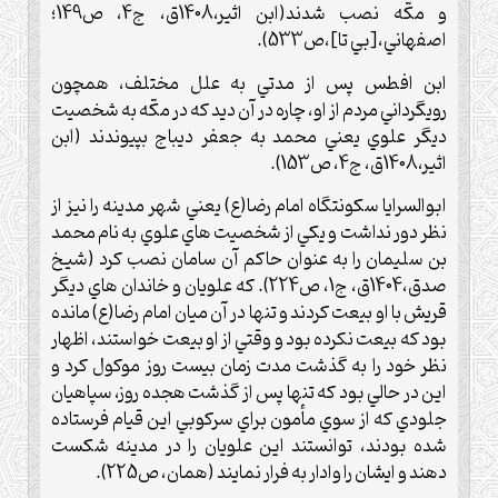
و مکّه نصب شدند(ابن اثير،1408ق، ج4، ص149؛
اصفهاني،[بي تا]،ص533).
ابن افطس پس از مدتي به علل مختلف، همچون
رويگرداني مردم از او، چاره در آن ديد که در مکّه به شخصيت
ديگر علوي يعني محمد به جعفر ديباج بپيوندند (ابن
اثير،1408ق، ج4، ص153).
ابوالسرايا سکونتگاه امام رضا(ع) يعني شهر مدينه را نيز از
نظر دور نداشت و يکي از شخصيت هاي علوي به نام محمد
بن سليمان را به عنوان حاکم آن سامان نصب کرد (شيخ
صدق،1404ق، ج1، ص224). که علويان و خاندان هاي ديگر
قريش با او بيعت کردند و تنها در آن ميان امام رضا(ع) مانده
بود که بيعت نکرده بود و وقتي از او بيعت خواستند، اظهار
نظر خود را به گذشت مدت زمان بيست روز موکول کرد و
اين در حالي بود که تنها پس از گذشت هجده روز، سپاهيان
جلودي که از سوي مأمون براي سرکوبي اين قيام فرستاده
شده بودند، توانستند اين علويان را در مدينه شکست
دهند و ايشان را وادار به فرار نمايند (همان، ص225).