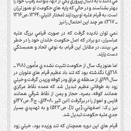
مي دانند تا به دنبال پيروزي يکي از آنها، بتوانند رقيب خود را
بهتر بشناسند و در حالي که پايه هاي حکومت او هنوز لرزان
است، به قيام عليه او بپردازند (مختار الليثي،1364، ص1316
ــ 317)؛ هر چند اين احتمال را نيز
نمي توان ناديده گرفت که در صورت قيامي بزرگ عليه
عباسيان، دو برادر که اصل حکومت خاندان خود را در خطر
مي بينند، در مقابل اين قيام، به نوعي اتحاد و همبستگي
دست يازند.
اما هنوز يک سال از حکومت تثبيت نشده ي مأمون (198 ــ
218ق) نگذشته بود که تند باد عظيم قيام هاي علويان در
سال 199ق از منطقه ي عراق ودر کوفه وزيدن گرفت و خيلي
زود به طوفاني عظيم تبديل شد که عمده نقاط مرکزي
همانند کوفه، بصره، حجاز و يمن از نقاط شرقي همانند
فارس و اهواز را در برگرفت (ابن اثير ،1408ق، ج4، ص147و
نيز ر.ک: اصفهاني،[بي تا]، ص523) و به تهديدي بسيار
جدي عليه حکومت تبديل شد.
قيام هاي اين دوره همچنان که تند وزيده بود، خيلي زود