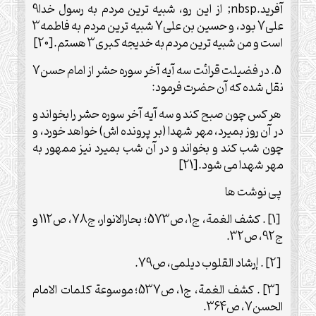
آفرید.
nbsp
; از این رو، شبیه ترین مردم به رسول خدا9
علی7 بود، و حسین بن علی7 شبیه ترین مردم به فاطمه3
است و من شبیه ترین مردم به خدیجه کبری3 هستم.[20]
5. در فضیلت قرائت سه آیه آخر سوره حشر از امام حسن7
نقل شده که آن حضرت فرمود:
هر کس چون صبح کند و سه آیه آخر سوره حشر را بخواند و
در آن روز بمیرد، مهر شهدا (بر پرونده اش) خواهد خورد، و
چون شب کند و بخواند و در آن شب بمیرد نیز ممهور به
مهر شهدا می شود.[21]
پی نوشت ها
[1] . کشف الغمة، ج1، ص573؛ بحارالانوار، ج78، ص112 و
ج92، ص32.
[2] . إرشاد القلوب دیلمی، ص79.
[3] . کشف الغمة، ج1، ص537؛ موسوعة کلمات الامام
الحسن7، ص364.