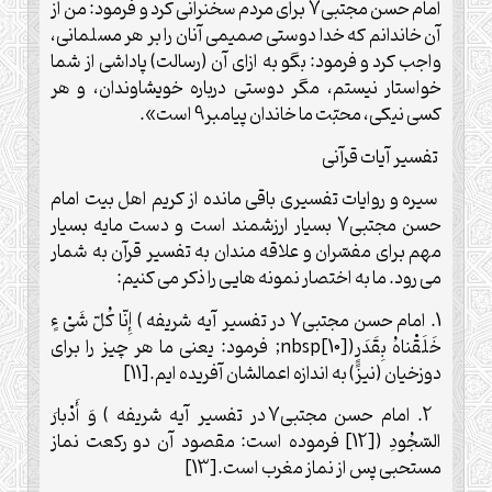
امام حسن مجتبی7 برای مردم سخنرانی کرد و فرمود: من از
آن خاندانم که خدا دوستی صمیمی آنان را بر هر مسلمانی،
واجب کرد و فرمود: بگو به ازای آن (رسالت) پاداشی از شما
خواستار نیستم، مگر دوستی درباره خویشاوندان، و هر
کسی نیکی، محبّت ما خاندان پیامبر9 است».
تفسیر آیات قرآنی
سیره و روایات تفسیری باقی مانده از کریم اهل بیت امام
حسن مجتبی7 بسیار ارزشمند است و دست مایه بسیار
مهم برای مفسّران و علاقه مندان به تفسیر قرآن به شمار
می رود. ما به اختصار نمونه هایی را ذکر می کنیم:
1. امام حسن مجتبی7 در تفسیر آیه شریفه ) إِنّا کُلّ شَیْ ءٍ
خَلَقْناهُ بِقَدَرٍٍ([10]
nbsp
; فرمود: یعنی ما هر چیز را برای
دوزخیان (نیز) به اندازه اعمالشان آفریده ایم.[11]
2. امام حسن مجتبی7 در تفسیر آیه شریفه ) وَ أَدْبارَ
السّجُودِ ([12] فرموده است: مقصود آن دو رکعت نماز
مستحبی پس از نماز مغرب است.[13]