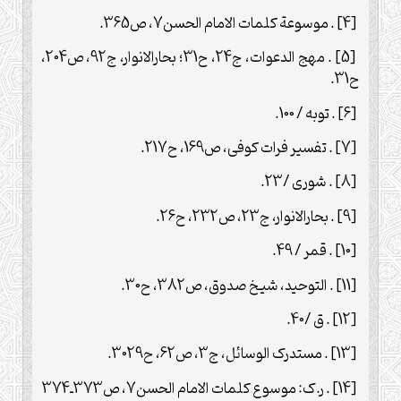
[4] . موسوعة کلمات الامام الحسن7، ص365.
[5] . مهج الدعوات، ج24، ح31؛ بحارالانوار، ج92، ص204،
ح31.
[6] . توبه / 100.
[7] . تفسیر فرات کوفی، ص169، ح217.
[8] . شوری /23.
[9] . بحارالانوار، ج23، ص232، ح26.
[10] . قمر / 49.
[11] . التوحید، شیخ صدوق، ص382، ح30.
[12] . ق /40.
[13] . مستدرک الوسائل، ج3، ص62، ح3029.
[14] . ر.ک: موسوع کلمات الامام الحسن7، ص373ـ374