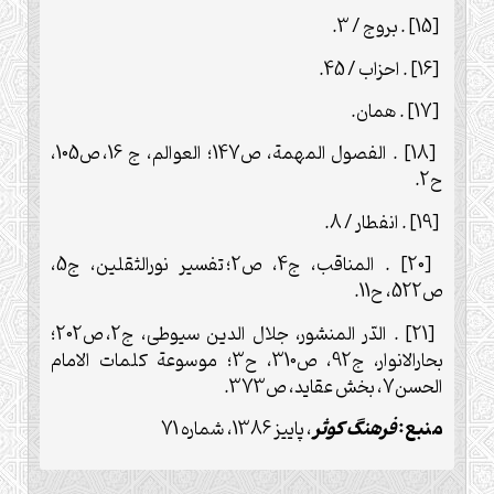
[15] . بروج / 3.
[16] . احزاب / 45.
[17] . همان.
[18] . الفصول المهمة، ص147؛ العوالم، ج 16، ص105،
ح2.
[19] . انفطار / 8.
[20] . المناقب، ج4، ص2؛ تفسیر نورالثقلین، ج5،
ص522، ح11.
[21] . الدّر المنشور، جلال الدین سیوطی، ج2، ص202؛
بحارالانوار، ج92، ص310، ح3؛ موسوعة کلمات الامام
الحسن7، بخش عقاید، ص373.
منبع:
فرهنگ كوثر
، پاییز 1386، شماره 71