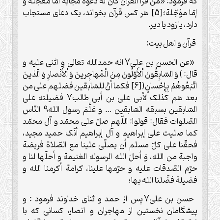
که فرمود: «من قرأ القرآن کان له دعوة مجابة امّا معجّلة و
إمّا مؤجّلة؛[5] هر کس قرآن بخواند، یک دعای مستجاب
دارد، یا زود یا دیر.
قرآن و اهل بیت:
«عن الحسن بن علی7 انه حمدالله تعالی و اثنی علیه و
قال: ) وَ السّابِقُونَ اْلأَوّلُونَ مِنَ الْمُهاجِرینَ وَ اْلأَنْصارِ وَ الّذینَ
اتّبَعُوهُمْ بِإِحْسانٍ([6] فکما أنَّ للسّابقین فضلهم علی من
بعد هم کذلک لأبی علی بن أبی طالب7 فضیلته علی
السّابقین بسبقه السّابقین … و عَلَّمَ رسول الله9 النّاس
الصّلوات فقال: قولوا: اللّهم صلّ علی محمّد و آل محمّد
کما صلیت علی إبراهیم و آل إبراهیم أنّک حمید مجید،
فحقّنا علی کلّ مسلم أن یصلّی علینا مع الصّلاة فریضة
واجبة من الله، وَ أحلَ الله الرسوله الغنیمة و أحلّها لنا و
حرّم الصّدقات علیه و حرّمها علینا، کرامة أکرمنا الله و
فضیلة فضّلنا الله بها؛
حسن بن علی7 پس از حمد و ثنای خداوند فرمود : و
پیشگامان نخستین از مهاجران و انصار، کسانی که با