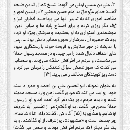
3. علی بن عیسی اربلی می گوید: شیخ کمال الدین طلحه
گفت: خدای عزّوجلّ به امام حسن مجتبی7 در تبیین امور و
مقاصد اموری که به تدبیر آنها می پرداخت، فطرتی تیز و
ژرف نگر روزی کرده و برای اصلاح پایه ها و مبانی دین،
هوشمندی استواری به او بخشیده و سرشتی ویژه او کرده
بود که خمیره آن، سرشار از صور و معانی دانش بود …. پس
با اندیشه در خور ستایش و قریحه خود، با رستگاری میوه
های اهداف دنبال شده را می چید، و در مسجد رسول خدا9
می نشست، و مردم در اطرافش حلقه می زدند، و سخنانی
می گفت که سوز عطش سؤال کنندگان را درمان می کرد و
دستاویز گویندگان مخالف را می برید.[14]
به عنوان نمونه، ابوالحسن علی بن احمد واحدی با سند
خود، روایت می کند که مردی گفت: من وارد مسجد مدینه
شدم و دیدم مردم دور یک نفر گرد آمده اند و او از رسول
خدا9 سخن می گفت. به او گفتم: مرا از تفسیر آیه شریفه
)وَ شاهِدٍ وَ مَشْهُودٍ( [15] آگاه کن. گفت: بله، امّا «شاهد»،
روز جمعه است و «مشهود»، روز عرفه. از او گذاشتم، و به
یک نفر دیگر (که مردم اطرافش بودند و سخن می گفت)