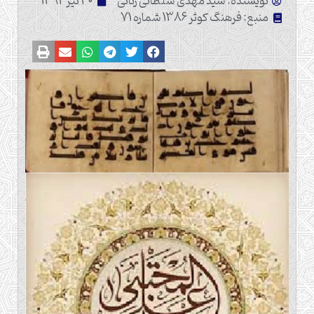
نویسنده: سید مهدی سلطانی رنانی
30 تیر 1392
منبع: فرهنگ کوثر 1386 شماره 71