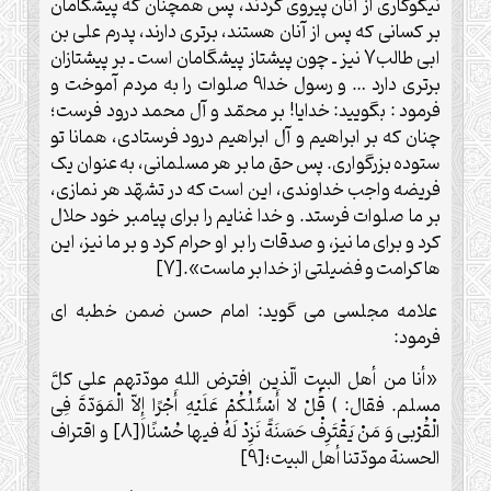
نیکوکاری از آنان پیروی کردند، پس همچنان که پیشگامان
بر کسانی که پس از آنان هستند، برتری دارند، پدرم علی بن
ابی طالب7 نیز ـ چون پیشتاز پیشگامان است ـ بر پیشتازان
برتری دارد … و رسول خدا9 صلوات را به مردم آموخت و
فرمود : بگویید: خدایا! بر محمّد و آل محمد درود فرست؛
چنان که بر ابراهیم و آل ابراهیم درود فرستادی، همانا تو
ستوده بزرگواری. پس حق ما بر هر مسلمانی، به عنوان یک
فریضه واجب خداوندی، این است که در تشهّد هر نمازی،
بر ما صلوات فرستد. و خدا غنایم را برای پیامبر خود حلال
کرد و برای ما نیز، و صدقات را بر او حرام کرد و بر ما نیز، این
ها کرامت و فضیلتی از خدا بر ماست».[7]
علامه مجلسی می گوید: امام حسن ضمن خطبه ای
فرمود:
«أنا من أهل البیت الّذین افترض الله مودّتهم علی کلَّ
مسلم. فقال: ) قُلْ لا أَسْئَلُکُمْ عَلَیْهِ أَجْرًا إِلاّ الْمَوَدّةَ فِی
الْقُرْبی وَ مَنْ یَقْتَرِفْ حَسَنَةً نَزِدْ لَهُ فیها حُسْنًا([8] و اقتراف
الحسنة مودّتنا أهل البیت؛[9]