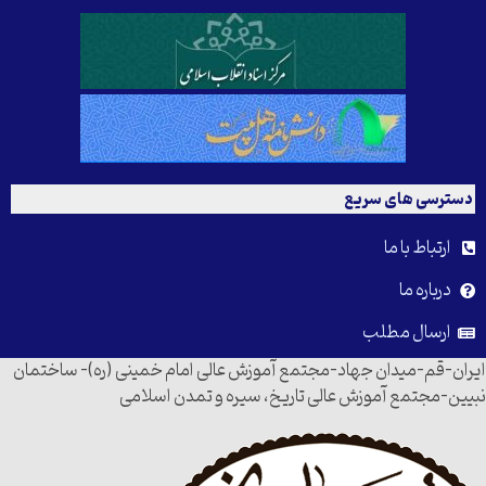
دسترسی های سریع
ارتباط با ما
درباره ما
ارسال مطلب
ایران-قم-میدان جهاد-مجتمع آموزش عالی امام خمینی (ره)- ساختمان
نبیین-مجتمع آموزش عالی تاریخ، سیره و تمدن اسلامی