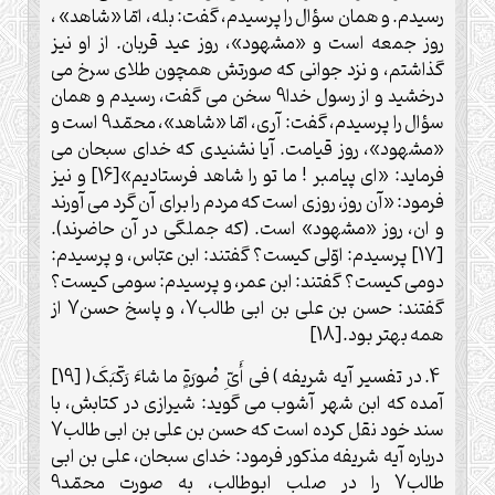
رسیدم. و همان سؤال را پرسیدم، گفت: بله، امّا «شاهد» ،
روز جمعه است و «مشهود»، روز عید قربان. از او نیز
گذاشتم، و نزد جوانی که صورتش همچون طلای سرخ می
درخشید و از رسول خدا9 سخن می گفت، رسیدم و همان
سؤال را پرسیدم، گفت: آری، امّا «شاهد»، محمّد9 است و
«مشهود»، روز قیامت. آیا نشنیدی که خدای سبحان می
فرماید: «ای پیامبر ! ما تو را شاهد فرستادیم»[16] و نیز
فرمود: «آن روز، روزی است که مردم را برای آن گرد می آورند
و ان، روز «مشهود» است. (که جملگی در آن حاضرند).
[17] پرسیدم: اوّلی کیست؟ گفتند: ابن عبّاس، و پرسیدم:
دومی کیست؟ گفتند: ابن عمر، و پرسیدم: سومی کیست؟
گفتند: حسن بن علی بن ابی طالب7، و پاسخ حسن7 از
همه بهتر بود.[18]
4. در تفسیر آیه شریفه ) فی أَیّ ِ صُورَةٍ ما شاءَ رَکّبَکَ( [19]
آمده که ابن شهر آشوب می گوید: شیرازی در کتابش، با
سند خود نقل کرده است که حسن بن علی بن ابی طالب7
درباره آیه شریفه مذکور فرمود: خدای سبحان، علی بن ابی
طالب7 را در صلب ابوطالب، به صورت محمّد9