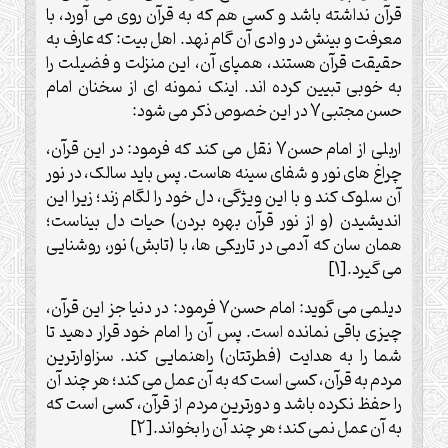
قرآن نداشته باشد و کسی هم که به قرآن روی می آورد، با
معرفت و بینش در وادی آن گام نهد. اهل بیت: که عارف به
حقیقت قرآن هستند، همپای آن، این منزلت و فضیلت را
به خوبی تبیین کرده اند. اینک نمونه ای از سخنان امام
حسن مجتبی7 در این خصوص ذکر می شود:
اربلی از امام حسن7 نقل می کند که فرمود: در این قرآن،
چراغ های نور و شفای سینه هاست. پس باید سالک، در نور
آن سلوک کند و با این ویژگی، دل خود را لگام زند؛ زیرا این
اندیشیدن (و از نور قرآن بهره بردن) حیات دل بیناست؛
همان سان که آدمی در تاریکی ها، با (تابش) نور، روشنایی
می گیرد.[1]
دیلمی می گوید: امام حسن7 فرمود: در دنیا جز این قرآن،
چیزی باقی نمانده است. پس آن را امام خود قرار دهید تا
شما را به هدایت (فطرتتان) راهنمایی کند. سزاوارترین
مردم به قرآن، کسی است که به آن عمل می کند؛ هر چند آن
را حفظ نکرده باشد و دورترین مردم از قرآن، کسی است که
به آن عمل نمی کند؛ هر چند آن را بخواند.[2]