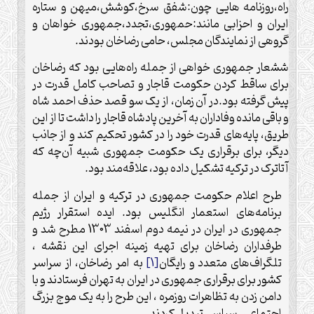
راه،روزنامه هایی چون:شفق سرخ،کوشش،میهن و ستاره
ایران و احزابی مانند:حمهوری،تجدد،جمهوری خواهان و
گروهی از نمایندگان مجلس، حامی رضاخان بودند.
ششعار جمهوری خواهی از جمله راه‌هایی بود که رضاخان
برای ساقط کردن حکومت قاجار و تصاحب کامل قدرت در
پیش گرفته بود.در آن زمان، از یک سو قصد حذف احمد شاه
و باقی مانده وفاداران به آخرین پادشاه قاجار را داشت تا از این
طریق، پایه‌های قدرت خود را در کشور تحکیم کند و از جانب
دیگر، برای برقراری یک حکومت جمهوری شبیه آن‌چه که
آتاترک در ترکیه تشکیل داده بود، علاقه‌مند بود.
طرح اعلام حکومت جمهوری در ترکیه و ایران از جمله
برنامه‌های استعمار انگلیس بود. ایده استقرار رژیم
جمهوری در ایران در نیمه دوم اسفند 1303 مطرح شد و
طرفداران رضاخان برای تهیه زمینه اجرای این نقشه ،
تلگراف‌های متعدد و رایگان
[1]
به امر رضاخان، از سراسر
کشور برای برقراری جمهوری در ایران به تهران فرستادند و با
دامن زدن به تظاهرات روزمره ، این طرح را به یک موج بزرگ
اجتماعی ـ سیاسی تبدیل کردند .