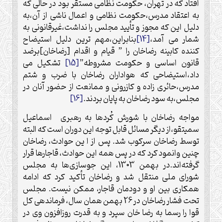
افتاد که در تهران، حکومت نظامی مستقر بود در حالی که
به اعتقاد مدرس،حکومت نظامی و اعمال ناشی از آن،به
دلیل این که مجوز و تأیید مجلس را نداشت،غیرقانونی به
شمار می آمد،
[14]
بنابراین،مهم ترین دلیل استیضاح
کننده کابینه رضاخان را ” قیام و اقدام [رضاخان]برضد
قانون اساسی و حکومت مشروطه”
[15]
تشکیل می
داد،استیضاحی که هواداران رضاخان با ضرب و شتم
مدرس،حائری زاده و کازرونی و ممانعت از حضور آنان در
مجلس،به سود رضاخان به پایان بردند.
[16]
مواجه رضاخان با شورش کُردها به رهبری اسماعیل
سمیتقو،از دیگر مسائل قابل توجه این دوران است که البته
توسط رضاخان سرکوب شد. پس از ا ین حوادث، رضاخان
چنین وانمود کرد که در پس همه این حوادث، قاجارها قرار
گرفته‌اند.در بهمن 1303، این جوسازی‌ها به مجلس
شورای ملی منتقل شد و رضاخان تأکید کرد که ادامه‌
همکاری بین او و دودمان قاجار، ممکن نیست. مجلس
تحت فشار رضاخان در 26 بهمن همان سال، فرماندهی کل
قوا را رسما به رضا خان سپرد و به قدرت روزافزون وی در