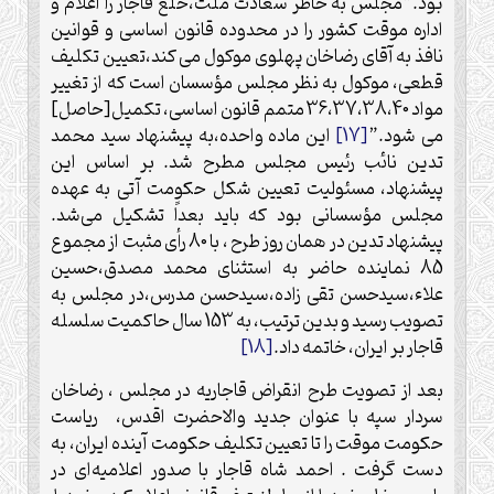
بود.”مجلس به خاطر سعادت ملت،خلع قاجار را اعلام و
اداره موقت کشور را در محدوده قانون اساسی و قوانین
نافذ به آقای رضاخان پهلوی موکول می کند،تعیین تکلیف
قطعی، موکول به نظر مجلس مؤسسان است که از تغییر
مواد 36،37،38،40 متمم قانون اساسی، تکمیل[حاصل]
می شود.”
[17]
این ماده واحده،به پیشنهاد سید محمد
تدین نائب رئیس مجلس مطرح شد. بر اساس این
پیشنهاد، مسئولیت تعیین شکل حکومت آتی به عهده
مجلس مؤسسانی بود که باید بعداً تشکیل می‌شد.
پیشنهاد تدین در همان روز طرح ، با 80 رأی مثبت از مجموع
85 نماینده حاضر به استثنای محمد مصدق،حسین
علاء،سیدحسن تقی زاده،سیدحسن مدرس،در مجلس به
تصویب رسید و بدین ترتیب، به 153 سال حاکمیت سلسله‌
قاجار بر ایران، خاتمه داد.
[18]
بعد از تصویت طرح انقراض قاجاریه در مجلس ، رضاخان
سردار سپه با عنوان جدید والاحضرت اقدس، ریاست
حکومت موقت را تا تعیین تکلیف حکومت آینده ایران، به
دست گرفت . احمد شاه قاجار با صدور اعلامیه‌ای در