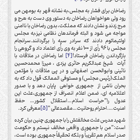
رضاخان برای فشار به مجلس،به نشانه قهر به بومهن می
رود ولی هواخواهان رضاخان به دستور وی دست به هرج و
مرج زدند و نشان دادند که مملکت، بدون رضاخان با ناامنی
مواجه می شود و البته فرماندهان نظامی نیز،به مجلس
اولتیماتوم دادند که سرادر سپه را برگردانند.سرانجام
مجلس با 96 رأی از 100 نفر به وی رأی اعتماد داد و گروهی را
بازگرداندن رضاخان فرستاد!
[4]
اما رضاخان در ملاقات با
آیات شیخ عبدالکریم حائری یزدی ، میرزا محمدحسین
نائینی وابوالحسن اصفهانی و در پی ملاقات با مؤتمن
الملک(رئیس مجلس) و مستوفی الممالک قول داد که به
بحران ناشی از جمهوری خواهی پایان دهد و با صدور
اعللامیه ای، ضمن اعلام انصراف از جمهوری،علت این
عدول را”حراست اسلام…استقلال کشور… حفظ
امنیت….احترام روحانیت…مقصدعالی “
[5]
معرفی کرد.
شهید مدرس علت مخالفتش را با جمهوری چنین بیان کرده
است:”من با جمهوری واقعی مخالف نیستم و حکومت
صدر اسلام هم تقریباً و بلکه تحقیقاً جمهوری بوده است،