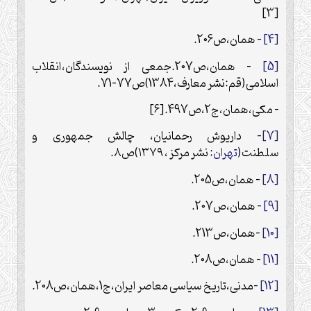
[3]
[4]
– همان،ص206.
[5]
– همان،ص207.جمعی از نویسندگان،انقلاب
اسلامی(قم:نشر معارف،1384)ص77-71.
– مکی،همان،ج2،ص497.
[6]
[7]
– داریوش رحمانیان، چالش جمهوری و
سلطنت(
تهران
: نشر مرکز ، ۱۳۷۹)ص۸.
[8]
– همان،ص205.
[9]
– همان،ص207.
[10]
-همان،ص213.
[11]
– همان،ص208.
[12]
-مدنی،تاریخ سیاسی معاصر ایران،ج1،همان،ص208.