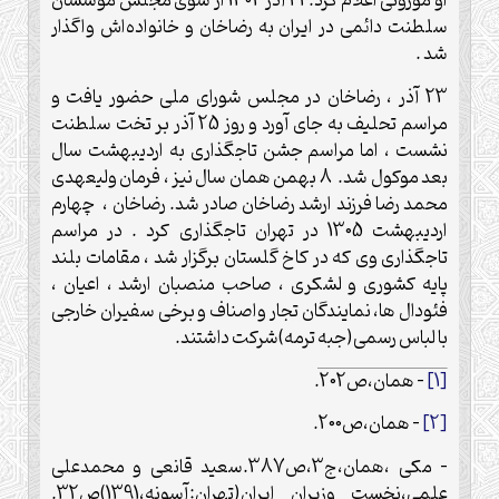
او موروثی اعلام کرد.22 آذر 1304 از سوی مجلس مؤسسان
سلطنت دائمی در ایران به رضاخان و خانواده‌اش واگذار
شد .
23 آذر ، رضاخان در مجلس شورای ملی حضور یافت و
مراسم تحلیف به جای آورد و روز 25 آذر بر تخت سلطنت
نشست ، اما مراسم جشن تاجگذاری به اردیبهشت سال
بعد موکول شد. 8 بهمن همان سال نیز ، فرمان ولیعهدی
محمد رضا فرزند ارشد رضاخان صادر شد. رضاخان ، چهارم
اردیبهشت 1305 در تهران تاجگذاری کرد . در مراسم
تاجگذاری وی که در کاخ گلستان برگزار شد ، مقامات بلند
پایه کشوری و لشکری ، صاحب منصبان ارشد ، اعیان ،
فئودال ها، نمایندگان تجار واصناف و برخی سفیران خارجی
با لباس رسمی(جبه ترمه)شرکت داشتند.
[1]
– همان،ص202.
[2]
– همان،ص200.
– مکی ،همان،ج3،ص387.سعید قانعی و محمدعلی
علمی،نخست وزیران ایران(تهران:آسونه،1391)ص32.