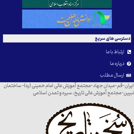
دسترسی های سریع
ارتباط با ما
درباره ما
ارسال مطلب
ایران-قم-میدان جهاد-مجتمع آموزش عالی امام خمینی (ره)- ساختمان
نبیین-مجتمع آموزش عالی تاریخ، سیره و تمدن اسلامی