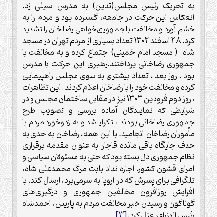
به تحریک رئیس مجلس(تدین) به مدرس سیلی زد.
انعکاس این حرکت در جامعه، گسترده بود و مردم را به
خشم آورد و مخالفت با جمهوری‌خواهی رضا خان را تشدید
کرد. 28 اسفند 1302 تعداد بسیاری از مردم تهران در مسجد
شاه ( مسجد امام خمینی) اجتماع کرده و به مخالفت با
جمهوری رضاخانی پرداختند.رهبری این حرکت با مدرس
بود . روز بعد ، تعداد بیشتری به سوی مجلس راهپیمایی
کرده و مخالفت خود را با رضاخان اعلام کردند .این تظاهرات
، روز دوم فرودین 1303 نیز در مقابل ساختمان مجلس و در
شرایطی که نمایندگان آماده بررسی و تصویب طرح
جمهوری رضاخانی بودند ، تکرار شد و به زدوخورد مردم با
مأموران رضاخان انجامید. با این همه، رضاخان به حدی به
حذف جایگاه باقی مانده قاجار به عنوان مقدمه برقراری
نظام جمهوری دل بسته بود که حتی به مسئولان سیاسی و
امرای قشون کشور، اجازه نداد بابت مرگ محمدعلی شاه،
تلگرافی برای پسرش که در اروپا به سرمی‌برد، ارسال کند. با
افزایش روزافزون مخالفین جمهوری و درگیری‌های
گوناگون و رسیدن خبر مخالفت مردم به پاریس، احمدشاه
رئیس الوزراء را عزل کرد.
[3]