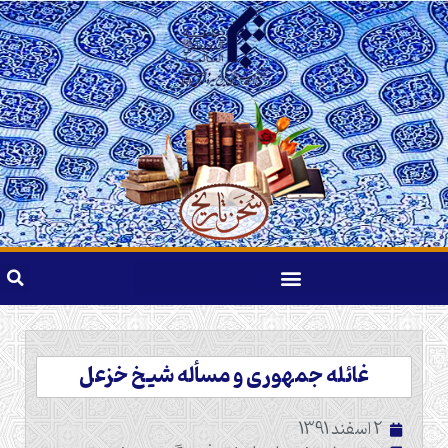
غائله جمهوری و مسأله شیخ خزعل
2 اسفند 1391