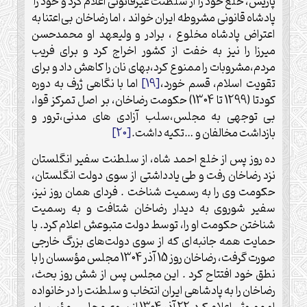
پاریس، خلع خود را از سلطنت غیرقانونی اعلام کرد و خود را
پادشاه قانونی مشروطه ایران خواند ، اما رضاخان بی‌اعتنا به
اعتراض پادشاه مخلوع ، برادر و ولیعهد او محمدحسن
میرزا را نیز به خفت از کشور اخراج کرد و برای فریب
مردم،مشروبات را ممنوع کرد،بهای نان را کاهش داد و برای
تقویت اسلام، قسم خورد،
[19]
اما با نگاهی ژرف به دوره
کودتا (1299 تا 1304) حکومت رضاخان، بر اصل تمرکز قوا،
بی توجهی به مجلس،سلب آزادی های مدنی،ترور و
بازداشت مخالفان و …تکیه داشت.
[20]
ده روز پس از خلع احمد شاه، از سلطنت سفیر انگلستان
نزد رضاخان رفت و طی یادداشتی از سوی دولت انگلستان،
حکومت وی را به رسمیت شناخت . فردای همان روز نیز،
سفیر شوروی به دیدار رضاخان شتافت و به رسمیت
شناختن حکومت او را، توسط دولت متبوعش اعلام کرد. با
حمایت همه جانبه‌ای که از سوی دولت‌های بزرگ خارجی
صورت گرفت، رضاخان روز 15 آذر 1304 مجلس مؤسسان را با
نطق خود افتتاح کرد . این مجلس پس از شش روز بحث،
رضاخان را به پادشاهی ایران انتخاب و سلطنت را در خانواده