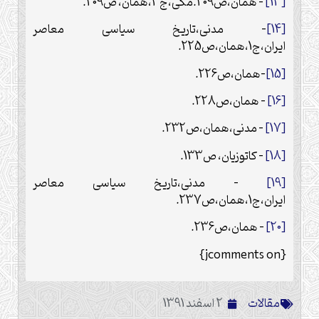
[13]
– همان،ص209.مکی،ج3،همان، ص209.
[14]
– مدنی،تاریخ سیاسی معاصر
ایران،ج1،همان،ص225.
[15]
-همان،ص226.
[16]
– همان،ص228.
[17]
– مدنی،همان،ص232.
[18]
– کاتوزیان، ص133.
[19]
– مدنی،تاریخ سیاسی معاصر
ایران،ج1،همان،ص237.
[20]
– همان،ص236.
{jcomments on}
مقالات
2 اسفند 1391