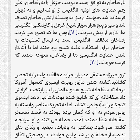
با رضاخان به توافق رسیده بودند، خزعل را به رضاخان، علی
رغم حمایت های اولیه انگلیس از او،تسلیم و به تهران
فرستاده شد،خوزستان نیز، به وسیله‌ ارتش رضاخان تصرف
شد و سی و پنج هزار سرباز شیخ خزعل با کارشکنی انگلیسی
ها، کاری از پیش نبردند.
[12]
روس ها که تصور می کردند
رضاخان مخالف انگلیس است به ارسال تسلیحات به
رضاخان برای استفاده علیه شیخ پرداختند اما با آشکار
شدن حمایت انگلیسی ها از رضاخان، متوجه شدند که
فریب خوردند.
[13]
ترور میرزاده عشقی مدیران جراید مخالف دولت را به تحصن
کشانید.کشته شدن ماژور روبرت ایمبری کنسول آمریکا
درحادثه سقاخانه شیخ هادی،ناامنی را در پایتخت افزایش
داد.سقاخانه ای که شایع شده بود،شفا می دهد ایمبری
کنجکاو را به آنجا می کشاند اما به تحریک عناصر وابسته به
روس،مردم به او که گمان برده بودند به قصد تمسخر
سقاخانه شفا دهنده آمده، حمله می کنند و او سرانجام
کشته می شود.جماعتی به ولایات، تبعید و زندان های
نظمیه از مخالفان پر شد و این حوادث، در وضعیتی اتفاق