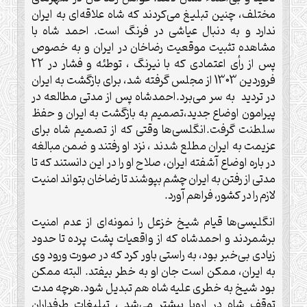
مختلف، چنین تبلیغ می‌کردند که شاه علاقه‌ای به ایران
ندارد و به دنبال عیاشی در فرنگ است. احمد شاه با
مشاهده تثبیت موقعیت رضاخان در ایران و به خصوص
پس از رأی اعتمادی که با نیرنگ ، توطئه و فشار در 22
فروردین 1303 از مجلس گرفته شد، برای بازگشت به ایران
در تردید به سر می‌برد.احمدشاه پس از مدتی مطالعه در
پیرامون اوضاع جدید،تصمیم به بازگشت به ایران و حفظ
سلطنت گرفت.انگلسی‌ها وقتی که از تصمیم شاه برای
عزیمت به ایران مطلع شدند ، نزد او رفتند و ضمن مبالغه
در باره اوضاع آشفته ایران، صلاح او را در این دانستند که تا
مدتی از رفتن به ایران چشم بپوشند تا رضاخان بتواند امنیت
لازم را در کشور، فراهم آورد.
انگلیسی‌ها قیام شیخ خزعل را نمونه‌ای از عدم امنیت
برشمردند و احمدشاه که از واقعیات پشت پرده تا حدود
زیادی بی‌خبر بود، به راستی باور کرد که در صورت ورود وی
به ایران، ممکن است جان او به خطر بیفتد. البته ممکن
بود شیخ به خطری علیه شاه هم تبدیل شود.هرچه مدت
توقف شاه در اروپا بیشتر می‌شد ، تبلیغات طرفداران