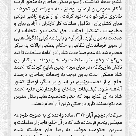
کشور صحه گذاشت .از سوی دیگر، رضاخان به منظور فریب
افکار عمومی و آرامش اوضاع ، به موازات این تحولات،
ظاهری ترقی‌خواه به خود گرفت . او از توزیع اراضی دولتی
میان کشاورزان ، تقلیل ساعات کار کارگران ، آزادی بیان و
مطبوعات ، تشکیل احزاب ، حق اعتصاب و انتخابات آزاد
صحبت به میان آورد . آرام آرام و با برنامه قیلی تلگراف‌هایی
از سوی فرماندهان نظامی و حکام بعضی ایالات به مرکز
مخابره شد که عدم صلاحیت شاه را در ادامه سلطنت تاکید
می‌کردند وخواستار سلطنت رضا خان بودند . در کنار این
تلاش‌ها زیرکانه ، در میان مردم چنین شایع کردند که احمد
شاه ممکن است بدون توجه به زحمات رضاخان، درصدد
خلع او از نخست‌وزیری بر آید و بار دیگر، اوضاع کشور
آشفته شود. تبغلیغات رضاخان و طرفدارانش علیه احمد
شاه به آن اندازه بود که حتی شخصیت‌هایی مثل مدرس
هم نتوانستند کاری در خنثی کردن آن انجام دهند .
سرانجام درنهم آبان 1304، ماده واحده‌ای به صورت طرح،به
مجلس پنجم فرستاده شد که در آن خلع قاجار از سلطنت و
سپردن حکومت موقت به رضا خان خواسته شده