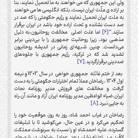
ولی این جمهوری که می خواهند به ما تحمیل نمایند، بنا
بر اراده ی ملّت ایران نیست، بلکه انگلیسی ها می خواهند
به ملت ایران تحمیل نمایند و رژیم حکومتی را که صد در
صد دست نشانده و تحت اراده خود باشد در ایران برقرار
سازند.”
[6]
اما علت اصلی مخالفت روحانیون،به دلیل
مذهبی بود، زیرا روحانیت جمهوری را با بی‌دینی برابر
می‌دانست. چنین شبهه‌ای زمانی در اندیشه روحانیون
تشدید شد که در ترکیه، رژیم جمهوری با جلوه‌های
ضددینی برقرارگردید.
[7]
بعد از ختم غائله جمهوری خواهی در سال 1303 و نیمه
اول 1304 ، رضاخان عملاً تمام اختیارات حکومتی را به دست
گرفت و مخالفت های فروزش مدیر روزنامه نجات
ایران،ضیاء الواعظین مدیر روزنامه ایران آزاد و مانند آن،راه
به جایی نبرد.
[8]
رضاخان در غیاب احمد شاه، روز به روز، موقعیت خود را
تحکیم می‌کرد و در عین حال، می‌کوشید تا با تبلیغات
گسترده، علیه احمدشاه او را نسبت به سرنوشت مملکت
لاقید و بی‌اعتناء نشان دهد. عوامل رضاخان در شهرهای