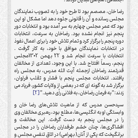
رضا خان، مصصم بود تا طرح خود را به تصویب نمایندگان
مجلس رسانده و آن را قانونی جلوه دهد اما مشکل او این
بود که عمر مجلس چهارم به سر آمده بود و انتخابات دور
پنجم نیز انجام نشده بود. رضاخان به سرعت، انتخابات
دوره پنجم را برگزار کرد و تمام تلاش خود را برای اعمال نفوذ
در انتخابات نمایندگان موافق با خود، به کار گرفت .
انتخابات با سرعت انجام شد و 22 بهمن 1302مجلس
پنجم، رسماً افتتاح شد. با این وجود، تعدادی از مخالفان
قدرتمند رضاخان ازجمله آیت الله مدرس، به مجلس راه
یافتند. انتخابات مجلس پنجم با فشار و تقلب فراوان،
برگزار شد به گونه ای که در بعضی از ولایات کشور، فریاد می
زدند:”به فرمان رضاخان، به فلانی رأی دهید.”
[2]
سیدحسن مدرس که از ماهیت تلاش‌های رضا خان و
وابستگی او به انگلیسی‌ها، مطلع بود، رهبری مخالفان وی
را در مجلس پنجم به دست گرفت. این مخالفت و
افشاگری‌ها، چنان خشم طرفداران رضاخان را در مجلس
برانگیخت که یکی از آنان( بهرامی) در اتاق تنفس مجلس و