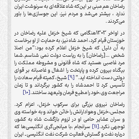
رضاخان هم مبنی بر این‌که شاه علاقه‌ای به سرنوشت ایران
ندارد ، بیشتر می‌شد و مردم نیز، این جوسازی‌ها را باور
می‌کردند .
در اواخر 1303هنگامی که شیخ خزعل علیه رضاخان در
خوزستان قیام کرد، احمد شاه نیز، به حمایت از او برخاست
به آن دلیل که شیخ خزعل اعلام کرده بود:”من اصلا
شخص …[رضاخان] را به ریاست دولت نمی شناسم.شما
مرد غاصبی هستید که شاه قانونی و مشروطه مملکت را
بیگناه بیرون کرده و پایتخت را اشغال و غاصبانه بر قوای
دولتی دست انداخته اید.”
[9]
شیخ، کمیته قیام سعادت را
تأسیس کرد تا احمدشاه را به کشور برگرداند و تا زمان
مراجعت وی،خود را مطیع فرمان ولیعهد ساختند.
[10]
رضاخان نیروی بزرگی برای سرکوب خزعل، اعزام کرد.
مجلس،خزعل وهوادارانش را خائن خواند و به خواسته وی
و سران عشایر حامی او در لزوم بازگشت شاه به کشور،
توجهی نکرد.
[11]
سرانجام ،با میانجی‌گری انگلیسی‌ها که
درباره نفت و گسترش فعالیت شرکت نفت انگلیسی ـ ایران