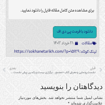
برای مشاهده متن کامل مقاله فایل را دانلود نمایید.
دانلود با فرمت پی دی اف
مقالات
21 خرداد 1403
لینک کوتاه: https://sokhanetarikh.com/?p=15129
قبلی
بعدی
نشست رونمایی و معرفی کتاب «مجمع التواریخ حافظ ابرو و جامع التواریخ رشید الدین فضل الله همدانی»
برگزاری بیست و یکمین پیش‌‌ نشست علمی همایش بین‌المللی حضرت جعفر بن ابیطالب “ذوالجناحین”
دیدگاهتان را بنویسید
نشانی ایمیل شما منتشر نخواهد شد.
بخش‌های موردنیاز
علامت‌گذاری شده‌اند
*