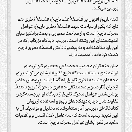
فلسفی (روش‌ها، مفاهیم و …) جوانب مختلف آن را
بررسی می‌کند.
البته تاریخ افزون بر فلسفۀ علم تاریخ، فلسفۀ نظری هم
دارد که یکی از مباحث مهم فلسفۀ نظری تاریخ، عوامل
محرک تاریخ است و از مباحث محوری و بحث‌برانگیز میان
اندیشمندان این رشته است. بررسی دیدگاه بزرگانی که در
این‌باره نگاشته‌اند و به پیشبرد دانش فلسفه نظری تاریخ
کمک کرده‌اند، اهمیت دارد.
میان متفکران معاصر، محمدتقی جعفری کاوش‌های
ارزشمندی داشته است که طرح نظریه ایشان می‌تواند برای
محققان فلسفه نظری تاریخ راهگشا باشد. پژوهش حاضر
از میان آثار متنوع محمدتقی جعفری در حوزۀ تاریخ با هدف
روشن‌شدن عوامل محرک تاریخ از دیدگاه او، برجسته‌کردن
تفاوت‌شان درباره دیدگاه‌های رایج و استفاده از روش
کتابخانه‌ای، بررسی آثار منتشرشده، تحلیل و توصیف آن به
این نتیجه رسیده است که سه عامل خدا، انسان و واقعیات
مفید در نظر ایشان عوامل محرک تاریخ است.