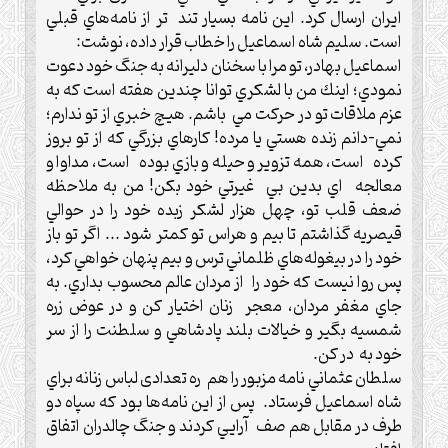
ايران ارسال كرد.‌ اين نامه بسيار تند تر از نامه‌هاي قبلي
است.‌ سليم شاه اسماعيل را خطاب قرار داده، نوشت:
اسماعيل بهادر، تو مرا با سخنان دليرانه به جنگ خود دعوت
نمودي؛ اينك من با لشكري توانا چندين هفته است كه به
عزم ملاقات تو در حركت مي باشم.‌ هيچ خبري از تو ندارم؛
نمي-دانم زنده هستي يا مرده! کارهاي بزرگي كه از تو بروز
كرده است،‌ همه تزوير و حيله و بازي بوده است، مداوا و
معالجه اي بدين بي غيرتي خود بكن! من به ملاحظه
ضعف قلب تو، چهل هزار لشكر زبده خود را در حوالي
قيصريه گذاشتم تا بيم و هراس تو كمتر شود .‌.‌.‌ اگر تو باز
خود را در بيغوله‌هاي ظلماني ترس و بيم پنهان خواهي كرد،
پس روا نيست كه خود را از مردان عالم محسوب بداري. به
جاي مغفر مردان، معجر زنان اختيار كن و در عوض زره
شمسيه بگير و خيالات بلند پادشاهي و سلطنت را از سر
خود به در كن.‌
سلطان عثماني نامه مزبور را هم ره تعدادی لباس زنانه براي
شاه اسماعيل فرستاد.‌ پس از اين نامه‌ها بود كه سپاه دو
طرف در مقابل هم صف آرايي كردند و جنگ چالدران اتفاق