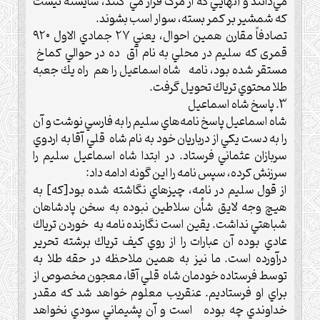
مي‌دانند و آنهايي كه از مرگ فرار مي كنند، شايسته نيست
كه شمشير بر كمر بسته، سوار اسب بشوند.‌
تصادفاً مقارن همين احوال، يعني ۲۷ جمادي الاول ۹۲۰
قمری كه سليم در محلي به نام آق ده در حوالي كماخ
مستقر شده بود، نامه شاه اسماعيل را هم راه يك جعبه
طلا محتوي ترياك تحویل گرفت.‌
3‌. پاسخ شاه اسماعيل
شاه اسماعيل پاسخ نامه‌هاي سليم را به فارسي نوشت و آن
را به دست يكي از درباريان خود به نام شاه قلي آقا به اردوي
سربازان عثماني فرستاد.‌ در ابتدا شاه اسماعيل سليم را
سرزنش كرده، سپس نامه را اين گونه ادامه داد:
از قول سليم در نامه، چيزهاي نگاشته شده بود[که] به
هيچ وجه لايق شأن سلاطين نبوده به سخن پادشاهان
شباهتي نداشت.‌ يقين است نگارنده نامه به خوردن ترياك
عادي بوده آن عبارات را از روي كيف ترياك برشته تحرير
درآورده است. ما نيز به همين ملاحظه در حقه طلا به‌
توسط فرستاده خودمان شاه قلي آقا، معجون مخصوص از
براي او فرستاديم. عنقريب معلوم خواهد شد كه مقدر
خداوندي چه بوده است و ‌آن پشيماني سودي نخواهد