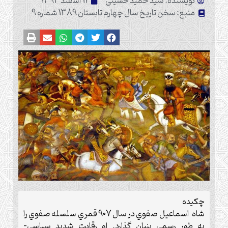
نویسنده: سید حمید حسینی
11 اسفند 1393
منبع: سخن تاریخ سال چهارم تابستان 1389 شماره 9
چكيده
شاه اسماعيل صفوي در سال 907 قمري سلسله صفوي را
به طور رسمي بنيان گذارد. او رقابت شديد سياسي-