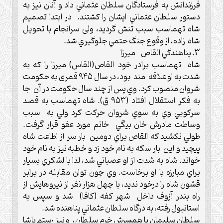
فرزندانش به فرستادگان سلطان عثماني داد و آنان نيز به
دستور سلطان عثماني ايشان را كشتند.‌ در ابتدا تصميم
شاه تهماسب سبب تنش گرديد،‌ ولی سرانجام با تحويل
شاه زاده، از وقوع جنگ حتمي جلوگيري شد.‌
3‌. پناهندگي القاص ميرزا
شاه تهماسب برادر خود القاص(القاس) ميرزا را كه به
شدت به او علاقه مند بود، در سال ۹۴۵ قمری به حكومت
شروان منصوب كرد.‌ وي پس از چند سال حكومت در آن جا
به فكر استقلال افتاد (۹۵۳ ق). شاه تهماسب به قصد
سركوبي وي به سوي شروان حركت كرد ولي به سبب
وساطت مادرش خان بيگي خانم مورد عفو قرار گرفت.‌
طولي نكشيد كه القاص براي دومين بار سر از اطاعت شاه
پيچيد و اين بار سكه به نام خود زد و خطبه نيز به نام خود
خواند. شاه به شدت از او عصباني شد، لذا با لشكري بسیار
براي مبارزه با او برخاست.‌ وي چون توان مقابله در برابر
قشون شاه را درخود نديد، با چهل هزار نفر از نيروهايش از
راه بندر آزوف داخل شهر كفه (کافا) شد و سپس به
استانبول رفته، به درگاه سلطان عثماني پناهنده شد.‌
سلطان سليمان با همسرش خرم سلطان، و نيز رستم پاشا