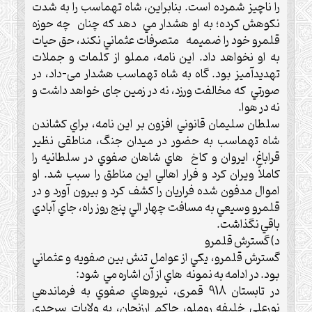
را ناچيز شمرده است. بنابراين، شاه تهماسب را به شدت
نكوهش كرده؛ به او هشدار مي ‌دهد كه چنان چه حوزه
قلمرو خود را ضميمه متصرفات عثماني نكند، حق حيات
به او نخواهد داد.‌ اين نامه، مملو از كلمات و جملات
تهديدآميز بود.‌ گاه به شاه تهماسب هشدار می-داد، در
صورتي كه مخالفت ورزد، نه در زمين جای خواهد داشت و
نه در هوا. ‌
سلطان سليمان قانوني افزون بر این نامه، براي كشاندن
شاه تهماسب به حضور در ميدان جنگ، مناطقی نظير
قراباغ، ايروان و كاخ هاي شاهان صفوي در سلطانيه را
كاملاً ويران كرد و فرار اهالي اين مناطق را سبب شد.‌ او
اموال مدفون شده فراريان را كشف کرد و بيرون آورد و در
قلمرو وسيعي به مسافت چهار الي پنج روز راه، جاي آبادي
باقي نگذاشت.‌
د) گسترش قلمرو
گسترش قلمرو، يكي از عوامل تنش بين صفويه و عثماني
بود. در ادامه به نمونه هاي از آن اشاره مي شود:
در تابستان 918 قمری، نيروهاي صفوي به فرماندهي
نورعلي خليفه روملو، حاكم ارزنجان، به ولايات سرحدي