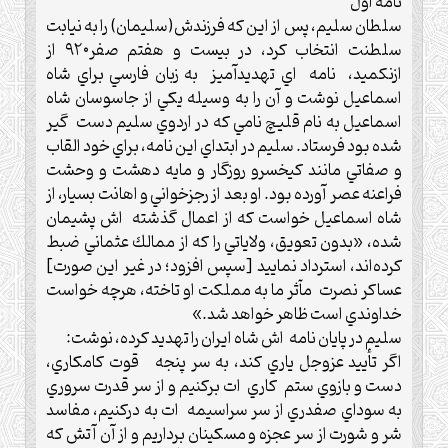
نامه اول
سلطان سليم، پس از اين كه فرزندش(سليمان) را به نيابت
سلطنت انتخاب كرد، در بيست و هفتم صفر۹۲۰ از
ازنكميد، نامه اي تهديدآميز به زبان فارسي براي شاه
اسماعيل نوشت و آن را به وسیله يكي از جاسوسان شاه
اسماعيل به نام قليچ نامي كه در اردوي سليم دست گير
شده بود فرستاد.‌ سليم در ابتداي اين نامه، براي خود القاب
و صفاتي مانند كيخسرو روزگار و مايه دهشت و وحشت
فراعنه عصر آورده بود.‌ او بعد از رجزخواني و اهانت بسيار، از
شاه اسماعيل خواست كه از اعمال گذشته اش پشيمان
شده، «بدون تعويق، ولاياتي را كه از ممالك عثماني ضبط
كرده‌اند، استرداد نماييد [سپس افزود؛ در غير اين صورت]
عساكر نصرت مآثر ما به مملكت او تاخته، هرچه خواست
خداوندي است ظاهر خواهد شد.‌»
سليم در پايان نامه اش شاه ايران را تهديد كرده، نوشت:
اگر تأييد عزوجل ياري كند، به سر پنجه قوت كامكاري،
دست و بازوي ستم كاري ات بركنيم و از سر قدرت سروري
به سوداي صفدري از سر سراسيمه ات به دركنيم، مفاسد
شر و شورت از سر عجزه و مسكينان برداريم و از آن آتش كه