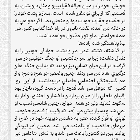
خويش، خود را در ميان خرقه فقرا بپيچ و مثل درويشان، به
قسمتي كه از براي تو مقرر شده است، بساز و پشت خود را
در خفت و حقارت خودت دوتا و منحني نما. اگر بخواهي به
در خانه من آمده، لقمه ناني را در راه خدا گدايي كني، من
همه خواهش هاي تو را مقبول خواهم داشت.
ب) پناهندگي شاه زاده‌ها
در گذشته، کشته شدن هر پادشاه، حوادثی خونين را به
دنبال داشت؛ زيرا بر سر جانشيني او جنگ خونيني در مي
گرفت؛ در اين ميان کساني نيز بودند که به اين جنگ ها و
درگيري ها دامن مي زدند؛ چنين وضعي جز هرج و مرج و از
هم گسيختگي اجتماعي حاصلي دربرنداشت.‌ از اين رو،
کسي که موفق مي شد قدرت را در دست گيرد، ناچار بود
رقيبان داخلي را از ميان بردارد و با فشار و اختناق، وادار به
سکوت نمايد. ولي در همه موارد، چنين شانسي نصيب او
نمي شد و بسيار پيش مي آمد که رقيب از قلمرو حکومت
نوپاي او فرار کرده، حتي به دشمن ديرينه خود در خارج از
مرزهاي حاکميت او پناهنده مي شد.‌ همين امر تيره‌گي
روابط بين دو کشور را باعث مي-شد و به تنش ها دامن مي