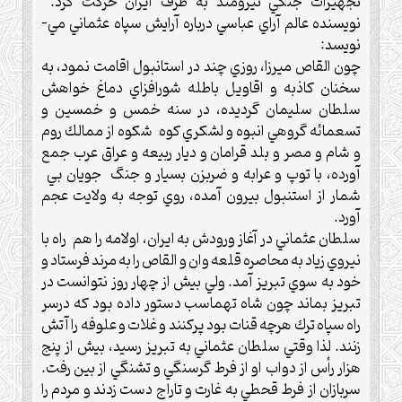
تجهيزات جنگي نيرومند به طرف ايران حركت كرد.‌
نویسنده عالم آراي عباسي درباره آرايش سپاه عثماني مي-
نويسد:
چون القاص ميرزا، روزي چند در استانبول اقامت نمود، به
سخنان كاذبه و اقاويل باطله شورافزاي دماغ خواهش
سلطان سليمان گرديده، در سنه خمس و خمسين و
تسعمائه گروهي انبوه و لشكري كوه شكوه از ممالك روم
و شام و مصر و بلد قرامان و ديار ربيعه و عراق عرب جمع
آورده، با توپ و عرابه و ضربزن بسيار و جنگ جويان بي
شمار از استنبول بيرون آمده، روي توجه به ولايت عجم
آورد.‌
سلطان عثماني در آغاز ورودش به ايران، اولامه را هم راه با
نيروي زياد به محاصره قلعه ‌وان و القاص را به مرند فرستاد و
خود به سوي تبريز آمد.‌ ولي بيش از چهار روز نتوانست در
تبريز بماند چون شاه تهماسب دستور داده بود كه درسر
راه سپاه ترك هرچه قنات بود پركنند و غلات و علوفه را آتش
زنند. لذا وقتي سلطان عثماني به تبريز رسيد، بيش از پنج
هزار رأس از دواب او از فرط گرسنگي و تشنگي از بين رفت.‌
سربازان از فرط قحطي به غارت و تاراج دست زدند و مردم را