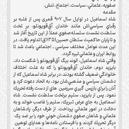
صفويه، عثماني، سياست، اجتماع، تنش.
مقدمه
شاه اسماعيل در اوايل سال ۹۰۷ قمری پس از غلبه بر
رقباي سياسي‌اش مانند خاندان آق‌قويونلو، بر تخت
سلطنت نشست سلسله‌‌‌‌‌‌‌‌‌‌‌‌‌‌‌صفوي عملاً از این تاريخ آغاز شد
و تا پايان حاكميت سلطان حسين(۱۱۳۵ق) تداوم يافت.‌ در
اين مدت عوامل مختلف سياسي ـ اجتماعي باعث شد تا
روابط ايران و عثماني تیره گردد.‌
وقتي شاه اسماعيل، الوند بيگ آق‌قويونلو را شكست داد،
بايزيد دوم، خاندان آق‌قويونلو را که به علت اختلاف
خانوادگي ضعيف گشته بودند، در برابر شاه اسماعيل كه از
دشمنان سياسي و مذهبي‌شان بود، به اتحاد دعوت كرد و
آنان را براي بازپس گيري سرزمين هاي از دست رفته تحريك
نمود.‌ پس از بايزيد، سليم برتخت سلطنت نشست. شاه
اسماعيل به جاي عرض تبريك، سليم را غاصب خواند و به
دخالت در امور عثماني پرداخت.‌ از طرف ديگر، پادشاهان
عثماني و شاهان صفوي دشمنان خوني خود را بر ضد یک
ديگر تحريك كردند و با فرستادن نامه‌ها و هدایای توهين