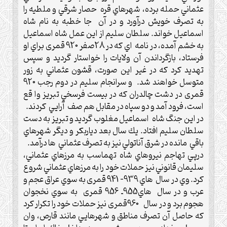
عثماني حمله برده، شهرهاي قره حصار شرقي و ملطيه را
به تصرف خويش درآورد و در آن جا خطبه به نام شاه
اسماعيل خواند.‌ سلطان سليم از اين عمل شاه اسماعيل
به خشم آمده، در نامه اي كه در 28صفر 920 قمری براي او
فرستاد، بازگرداندن آن ولايات را خواستار گرديد و سپس
تهديد كرد كه در غير اين صورت، قشون عثماني به زور
متوسل خواهند شد. و سرانجام سليم در دوم رجب 920
قمری در دشت چالدران كه در بيست فرسخي تبريز وا قع
است، فرود آمد و دو سپاه در مقابل هم صف آرايي كردند.
در اين جنگ شاه اسماعيل مغلوب گرديد و تبريز به دست
سلطان سليم افتاد. يك سال بعد دياربكر و ديگر شهرهاي
باقي مانده در شرق آناتولي نیز به تصرف عثماني ها درآمد.‌
درپي تهاجم نيروهاي شاه تهماسب به مرزهاي عثماني،
سليمان قانوني نيز حملات خود را به مرزهاي عثماني شروع
كرد.‌ وي در سال هاي 939- 941 قمری به سوي عراق عجم و
عرب و در سال هاي955ـ 956 قمری به سوي نخجوان
هجوم برد و در سال 960قمری نيز حملات خود را تكرار كرد
كه حاصل آن تصرف مناطق و شهرهايي مانند قارص، وان