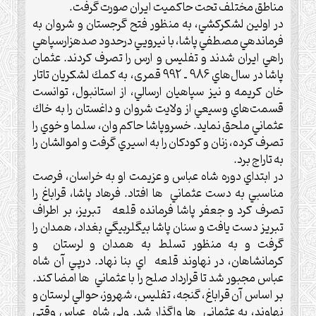
مناطق مختلف تحت حاكميت ايران صورت گرفت.‌
در اولين لشكركشي، به منظور فتح گرجستان و شروان به
فرماندهي مصطفي پاشا، با نيرویي درحدود صدهزارسپاهي
راهي ايران شدند و تفليس و ارس را تصرف كردند. عثمان
پاشا در سال‌هاي 986 ـ 992 قمری، به كمك لشكريان تاتار
خان كريمه و نيز سپاهيان ارسالي، از استانبول، توانست
قسمت‌‌هاي وسيعي از ولايت شروان و داغستان را به خاك
عثماني ملحق نمايد.‌ خسروپاشا حاكم وان، سلما و خوي را
تصرف كرده، زنان و كودكان را به اسيري گرفت و اموالشان را
به تاراج برد.
در ابتداي دوره شاه عباس و عزيمت او به خراسان، فرصت
مناسبي به دست عثماني ها افتاد.‌ فرهاد پاشا، قراباغ را
تصرف كرد و جعفر پاشا فرمانده قلعه تبريز، بر اطراف
تبريز دست يافت و سنان پاشا بيگلربيگي بغداد، همدان را
گرفت و به منظور تسلط به همدان و لرستان و
كرمانشاهان، در نهاوند قلعه اي بنا نهاد. درپي آن شاه
عباس مجبور شد تا قرارداد صلح را با عثماني ها امضا کند.
بر اساس آن قراباغ، گنجه، تفليس، شهروز، حوالي لرستان و
نهاوند، به عثماني ها واگذار شد.‌ ولی شاه عباس وقتي