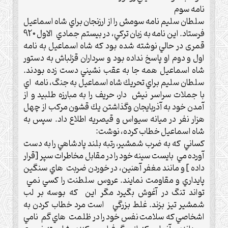
نامه سوم
سلطان سليم نامه سومش را از ارزنجان براي شاه اسماعيل
فرستاد. اين نامه به زبان تركي، در بیستم جمادي الاول 920
قمری در حالي نوشته شده بود كه شاه اسماعيل به نامه
اول و دوم او پاسخ نداده بود و سرداران قزلباش به دستور
شاه اسماعيل همه جا به عقب نشيني دست زده بودند.
سلطان سليم براي تحريك شاه اسماعيل به جنگ، نامه اي
با جملات سراسر نيش دار، حريف را به مبارزه طلبيد و از
آمدن خود به آذربايجان وگذاشتن يك قشون مركب از چهل
هزار نفر در ميانه سيواس و قيصريه اطلاع داد. سپس به
شاه اسماعيل خطاب کرده، نوشت:
كساني كه به ضرب شمشير، رتبه بلند پادشاهي را به دست
آورده مي بايست سينه‌ خود را در مقابل مخاطرات سپر [قرار
داده ] و مانند مغفر آهنين، در خوردن ضربت هاي سنگين
پايداري و مقاومت نمايند. عروس سلطنت را كسي نمي
تواند تنگ در آغوش بگيرد مگر اين كه بوسه بر لب
شمشير تيز بزند.‌ غلط بزرگي است مرد خطاب كردن به
اشخاصي كه سلامت نفس خود را در ظلمت هاي گم نامي