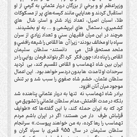
وزيراعظم او و برخي از بزرگان دربار عثماني به گرمي از او
استقبال كردند و هدايايي مانند كيسه‌هاي پر از مسكوكات
طلا، اسبان اصيل، تعداد زياد شتر و استر، شال هاي
كشميري، دستمال هاي ابريشمی و .‌.‌.‌ به او بخشيدند.‌
هرچند در اين ميان فقيهان سني و تعداد زيادي از سران
سپاه با او مخالف بودند- زيرا آن ها القاص را شيعه رافضي و
ملحد مستحق قتل مي دانستند- سلطان سليمان
القاص را پناه داد؛‌ چون فکر کرد اگر بتواند فرمان روايي را در
ايران بين شاه تهماسب و القاص تقسيم کند، بی ترديد
سرحدات او تا مدت ها بدون دردسر خواهد بود.‌ اين اعمال
سلطان عثمان، خشم شاه صفوي را سبب شد و بر تنش
موجود ميان آنان افزود.‌
برادر شاه تهماسب نه تنها به دربار عثماني پناهنده شد
بلكه در مدت اقامتش، مدام سلطان عثماني را تشويق مي
كرد كه به ايران حمله كند، با اين گفته‌ها كه «طوايف
قزلباش طرف دار من هستند؛ اگر در ايران باشم مردم
تهماسب را رها كرده، به من خواهند پيوست.»‌ سرانجام
سلطان سليمان در سال 955 قمری با سپاه گران و