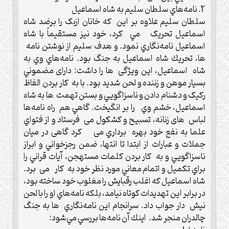
2. نامه‌هاي سلطان سليم به شاه اسماعيل
سلطان سليم علاوه بر اين كه خانان ازبک را برضد شاه
اسماعيل تحريک مي کرد، خود نيز مستقيماً با شاه
اسماعيل نامه‌نگاري نمود. و هدف سليم از نوشتن نامه
ها، تحريك شاه اسماعيل به جنگ بود.‌ نامه‌هاي وي به
شاه اسماعيل، این ویژگی ها را داشت: دارای مضموني
بسيار موهن و زننده و لحن شديد بود.‌ با به کار بردن الفاظ
رکيک و دشنام دادن و ناسزاگويي و بستن تهمت ها به شاه
اسماعيل، خشم وي را بر انگیخت.‌ گاهي هم راه نامه‌ها
لباس های زنانه، تسبيح و کشکول می فرستاد و از فتواي
علما به نفع خود بهره برداري می کرد گاهی در ميان
جملات و عبارات از ابتدا تا انتها، ضمن رجزخواني و ابراز
ناسزاگويي و به کار بردن کلمات مستهجن، آيات قراني را
براي تکميل و اتمام معاني مورد نظر خود به کار می برد.‌
شاه اسماعيل كه اغلب رقبايش را مغلوب خود ساخته بود،
در برابر اين تهديدات كوتاه نيامد، بلكه نامه‌هاي او را با لحن
نيش دار جواب داد. سرانجام اين نامه‌نگاري ها به جنگ
چالدران منجر شد.‌ اينك آن نامه‌ها بررسي مي‌شود: