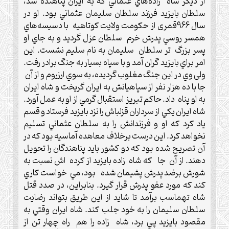
از ديگر شاه زاده‌هاي عثماني كه به ايران پناهنده شد،
سلطان بايزيد فرزند سلطان سليمان عثماني بود.‌ او در
سال 966قمری از حكومت ولايت كوتاهيه با دسيسه‌هاي
همسر روسي پدرش خرم سلطان عزل گرديد و به جاي او
پسر بزرگ تر سلطان سليمان به نام سليم نشست. اين
امر براي بايزيد گران آمد و با سپاه بسيار به جنگ برادر رفت.‌
ولی وي در اين جنگ مغلوب گرديده، به سوي ارزروم و از آن
جا با ده هزار نفر از سپاهيانش به ايران گريخت و شاه ايران
به او پناه داد.‌ حاكم تبريز استقبال گرمي از او به عمل آورد.‌
شاه ايران يكي از سرداران قزلباش را نزد بايزيد فرستاد و قسم
ياد كرد كه او و فرزندانش را به سلطان عثماني تسليم
نخواهد كرد.‌ اين درست برخلاف معاهده آماسيه بود كه در
آن تصريح شده بود كه دو كشور بايد پناهندگان را تحويل
دهند.‌ از آن جا كه شاه زاده بايزيد از كرده اش نسبت به
شورش برضد پدرش پشيمان شده بود، مي خواست كاري
كند كه مورد عفو پدرش قرار گيرد.‌ بنابراين، در صدد قتل
شاه تهماسب برآمد تا شايد از اين طريق بتواند رضايت
سلطان سليمان را به خود جلب كند.‌ شاه ايران وقتي به
مقصود بايزيد پي برد، شاه زاده را هم راه چهار تن از