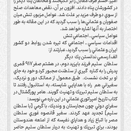
آميز، خشم طرف مقابل را بر انگیختند و مخالفان يك ديگر را
در كشورشان پناه دادند. افزون بر آن، نقض معاهدات صلح
از سوي دو طرف مزيد بر علت شد.‌ عوامل مزبور، تنش ميان
صفويان و عثماني‌ها را سبب گرديد كه در اين مقاله به طور
اختصار به آنها اشاره خواهد شد.
عوامل سياسي ـ اجتماعي تنش
اقدامات سياسي ـ اجتماعي كه تيره شدن روابط دو كشور
ايران و عثماني را سبب گرديد، عبارتند از:
الف) رسمي ندانستن يك ديگر
سلطان سليم فرزند بايزيد دوم، در هشتم صفر917 قمری
پدرش را به کناره گيري از سلطنت مجبور کرد و خود به جاي
او بر تخت نشست. طبق معمول از ممالک دور و نزديک،
سفيراني هم راه با هدايايي شايسته، به استانبول رفتند تا
به سلطان سليم تبريك و تهنيت گويند.‌ هامر پورگشتال در
كتاب تاريخ امپراتوري عثماني در اين باره مي نويسد:
سفراي دولي چون مجارستان و ونديك، با گرمي [با سلطان
سليم] تجديد عهد كردند.‌ سفير قانصوه غوري سلطان
مصر با اتباع زياد و هداياي نفيسه كه از امتعه هندوستان
بودند، براي تبريك و تهنيت به دربار سلطان سليم حاضر