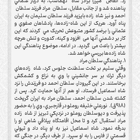
زد.‌ القاص ميرزا برادر شاه تهماسب، به دربار عثماني
پناهنده شد و از جانب مقابل، سلطان مراد فرزند سلطان
احمد و نيز شاه زاده بايزيد فرزند سلطان سليمان به ايران
پناه آورد.‌ هريک از اين شاه-زاده‌ها، پادشاهان صفوي و
عثماني را برضد کشور متبوعش تحريک مي کردند كه اين
كار بر دشمني آنها می افزود و كينه، كدورت و تنش هرچه
بيشتر را باعث می گرديد.‌ در ادامه، موضوع پناهندگي این
شاه زاده‌ها بررسي خواهد شد.‌
1‌.‌ پناهندگي سلطان مراد
وقتي سليم بر تخت سلطنت جلوس كرد، شاه زاده‌هاي
ديگر ترك بر سر جانشيني با وي به نزاع و كشمكش
برخاستند.‌ در اين گيرودار، سلطان احمد دو فرزندش را نزد
شاه اسماعيل فرستاد، او هم از آنها حمايت كرد.‌ پس از
كشته شدن سلطان احمد، سلطان مراد به ايران گريخت
(918ق). نورعلي خليفه روملو در قارجبري، وي را به حضور
پذيرفت و ديوسلطان روملو در نزديكي تبريز از شاه زاده
مراد استقبال كرد و تا محل اقامتگاه ييلاقي شاهي او را
بدرقه نمود.‌ شاه اسماعيل نيز به او پناه داد و تيولي
قسمتي از فارس را به او سپرد. از طرف ديگر، در جنگی كه