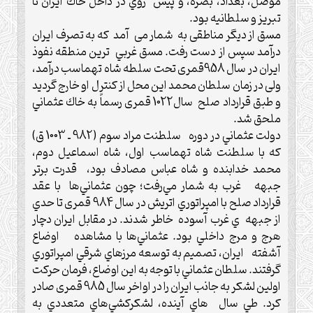
موصل، بغداد، بصره، و پيش روي در داخل خاك ايران تا
تبريز و سلطانيه بود.‌
مسق از ديگر مناطقی به شمار می آمد كه به تصرف ايران
درآمد سپس از دست رفت. مسق غربي ترين منطقه نفوذ
ايران در سال 958قمری تحت سلطه شاه تهماسب درآمد،
ولی در زمان سلطان محمد اين محل از كنترل او خارج گرديد
و طبق قرارداد صلح سال1022 قمری رسماً به خاك عثماني
ملحق شد.
دولت عثماني در دوره سلطنت مراد سوم (982 ـ 1003 ق‌)
كه با سلطنت شاه تهماسب اول، شاه اسماعيل دوم،
محمد خدابنده و شاه عباس مصادف بود، قدرت برتر
جبهه غرب به شمار مي‌رفت؛ چون عثماني‌ها با عقد
قرارداد صلح با امپراتوري اتريش در سال 984 قمری تا حدي
از جبهه ي غرب آسوده خاطر شدند. در مقابل ايران دچار
هرج و مرج داخلي بود. عثماني‌ها با مشاهده اوضاع
آشفته ايران، تصميم به توسعه مرزهاي شرقي امپراتوري
گرفتند.‌ سلطان عثماني با توجه به اين اوضاع، فرمان حركت
اولين لشكر به جانب ايران را در اواخر سال 985 قمری‌ صادر
كرد.‌ طي سال هاي آينده، لشكركشي‌هاي متعددي به