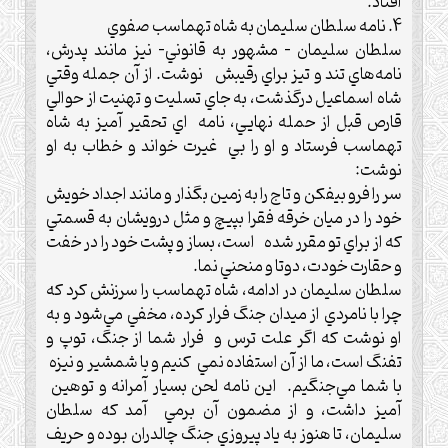
افتاد.‌
4‌. نامه سلطان سليمان به شاه تهماسب صفوي
سلطان سليمان – مشهور به قانوني- نيز مانند پدرش،
نامه‌هاي تند و تيز براي رقيبش نوشت.‌ از آن جمله وقتي
شاه اسماعيل درگذشت، به جاي تسليت و تهنيت از حوالي
قارص قبل از حمله نهايي، نامه اي تحقير آميز به شاه
تهماسب فرستاد و او را بي غيرت خواند و خطاب به او
نوشت:
‌سر را فرو بيفكن و تاج را به زمين بگذار و مانند اجداد خويش
خود را در ميان خرقه فقرا بپيچ و مثل درويشان به قسمتي
كه از براي تو مقرر شده است، بساز و پشت خود را در خفت
و حقارت خودت، دوتا و منحني نما.‌
سلطان سليمان در ادامه، شاه تهماسب را سرزنش کرد كه
چرا با نامردي از ميدان جنگ فرار كرده، مخفي مي‌شود و به
او نوشت كه اگر علت ترس و فرار شما از جنگ، توپ و
تفنگ است، ما از آن استفاده نمي كنيم و با شمشير و نيزه
با شما مي‌جنگيم.‌ اين نامه لحن بسيار آمرانه و توهين
آميز داشت، و از مضمون آن برمي آمد که سلطان
سليمان، تا هنوز به ياد پيروزي جنگ چالدران بوده و حريف