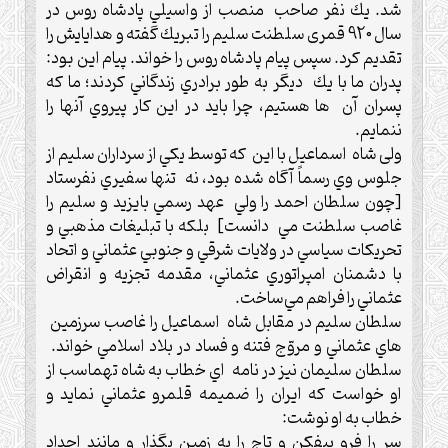
شد.‌ يك نفر صاحب منصب از واسيلي پادشاه روس در
سال 920 قمری سلطنت سليم را تبريك گفته و هدايايش را
تقديم كرد.‌ سپس پيام پادشاه روس را خواند. پيام اين بود:
پدران ما با يك ديگر به طور برادري زندگاني كردند؛ ما كه
پسران آن ها هستيم، چرا بايد در اين كار پيروي آنها را
ننمايم. ‍
ولی شاه اسماعيل با اين كه توسط يكي از سرداران سليم از
جلوس وي رسماً آگاه شده بود، نه تنها سفيري نفرستاد
[چون سلطان احمد را ولي عهد رسمي بايزيد و سليم را
غاصب سلطنت مي دانست] بلكه با تبليغات مذهبي و
تحريكات سياسي در ولايات شرقي و جنوبي عثماني و اتحاد
با دشمنان امپراتوري عثماني، مقدمه تجزيه و انقراض
عثماني را فراهم مي‌ساخت.‌
سلطان سليم در مقابل شاه اسماعيل را غاصب سرزمين
هاي عثماني و مروّج فتنه و فساد در بلاد اسلامي خواند.
سلطان سليمان نيز در نامه اي خطاب به شاه تهماسب از
او خواست كه ايران را ضميمه قلمرو عثماني نمايد‌ و
خطاب به او نوشت:
سر را فرو بيفكن و تاج را به زمين بگذار و مانند اجداد