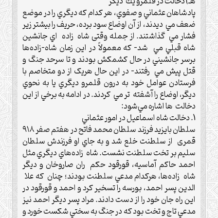
هـ)‌ دخالت در قلمرو يك ديگر
پادشاهان عثماني و صفوي، هر کدام که ديگري را در موضع
ضعف مي ديدند، از آن اوضاع سود برده، حريف را بيشتر زیر
فشار مي گذاشتند. از جمله وقتی شاه زاده اي جانشين
شاه قبلي مي شد- که معمولاً در اين زمان شاه-زاده‌ها
برسر جانشيني در حال کشمکش بودند و تا سرحد جنگ و
قتل پيش مي ‌رفتند- در اين حال هريک از دو متخاصم با
فرستادن عوامل خود به درون قلمرو ديگري يا به نحوي
ديگر، اوضاع را آشفته تر مي کردند.‌ در ادامه به برخي از این
دخالت ها اشاره مي‌شود:
1. دخالت شاه اسماعيل در امور عثماني
سلطان بايزيد فرزند سلطان محمد فاتح در هفتم صفر ۹۱۸
قمری از سلطنت خلع شد و به جاي او فرزندش سلطان
سليم بر تخت سلطنت نشست.‌ شاه زاده‌هاي ديگري مثل
احمد حاكم آماسيه، قورقود حكم ران صاروخان و ديگر
شاه زاده‌ها، هركدام مدعي سلطنت بودند؛‌ چنان که علا
الدين پسر احمد، بورسه را تسخير كرد و احمد و قورقود در
اين راه جان خود را از دست دادند. مراد پسر ديگر احمد نيز
مدعي تاج و تخت بود كه در جنگ به سختي شكست خورد و