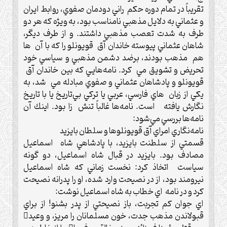
تقريباً در تمام دوره حكم راني دودمان صفوي، روابط ايران
و عثماني به دلايل مذهبي نامناسب بود، به ويژه كه هر دو
طرف به شدت تعصب مذهبي داشتند. و از طرف ديگر،
شاهان عثماني پيوسته خاندان آق قويونلو را كه با آن ها
هم مذهب بودند، برضد دشمن مذهبي و سياسي خود
تحريض و تشويق مي كرد.‌ نامه‌هایي كه بين خاندان آق
قويونلو و پادشاهان عثماني و صفوي مبادله مي شد، به
يکي از زبان هاي فارسي، عربي يا ترکي بي‌تاريخ يا با تاريخ
نگارش يافته است.‌ نامه‌ها غالباً تنش زا بود. اينك آن
نامه‌ها بررسي مي‌شود:
نامه‌نگاري امراي آق قويونلوها و سلطان بايزيد
قسمتي از سلطنت بايزيد، با پادشاهي شاه اسماعيل
مصادف بود.‌ بايزيد در قبال شاه اسماعيل، دو گونه
سياست اتخاذ كرد: نخست زماني كه شاه اسماعيل
نيرومند بود، از در نصيحت وارد شده، او را پدرانه نصيحت
كرد و در نامه ا‌ي خطاب به شاه اسماعيل نوشت:
اي جوان كم تجربت، باز نصيحتي از پدر بشنو! از براي
قبولاندن مذهب جدت، خون مسلمانان را مريز، و وعيد