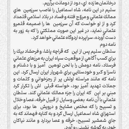
درخانمان‌ها زده اي، دود از دومانت برآريم.
سليم در اين نامه، شاه اسماعيل را غاصب سرزمين هاي
ممالك عثماني و مروّج فتنه و فساد در بلاد اسلامي قلمداد
كرد و از او خواست كه آن سرزمين ها را ضميمه قلمرو
عثماني نمايد، در غير اين صورت مملكتي را كه به زور به
دست آورده، سراپرده اردوگاه عثماني خواهد كرد.‌
نامه دوم
سلطان سليم پس از اين كه قراچه پاشا، و فرحشاد بيك را
براي كسب آگاهي از موقعيت سپاه ايران به مرزهاي عثماني
فرستاد، نامه دومش را با لحن توهين آميز و با دشنام و
ناسزا و كبر و خودستايي براي شهريار ايران ارسال كرد.‌ اين
نامه كه مانند مراسله اولش پر از رجزخواني و كلمات و
جملات تهديد آميز بود، خواسته قبلی اش را تكرار كرد
مبني بر اين كه ايران را جزء ممالك عثماني كند.‌ سلطان
عثماني با آن نامه بعضي وسايل از قبيل خرقه، عصا و خلال
و تسبيح را كه مختص مشايخ و درويش ها بود، برای
استهزاي شاه اسماعيل ارسال كرد و به كنايه فهماند كه به
جاي شمشير تسبيح، خرقه و عصا بردارد و مانند نياكان
خود، به گوشه نشيني رو آورد.‌