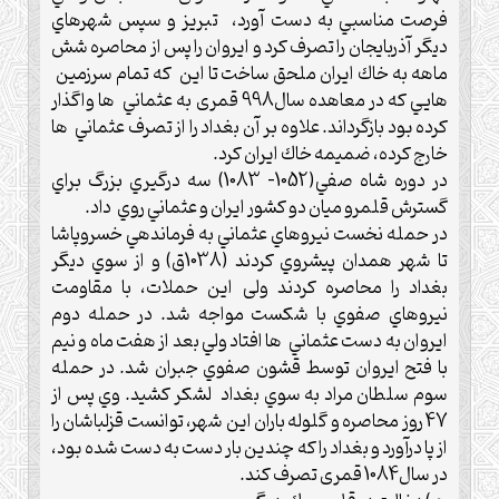
فرصت مناسبي به دست آورد، تبريز و سپس شهرهاي
ديگر آذربايجان را تصرف كرد و ايروان را پس از محاصره شش
ماهه به خاك ايران ملحق ساخت تا اين كه تمام سرزمين
هایي كه در معاهده سال998 قمری به عثماني ها واگذار
كرده بود بازگرداند.‌ علاوه بر آن بغداد را از تصرف عثماني ها
خارج كرده، ضميمه خاك ايران كرد. ‌
در دوره شاه صفي(1052- 1083) سه درگيري بزرگ براي
گسترش قلمرو ميان دو كشور ايران و عثماني روي داد.
در حمله نخست نيروهاي عثماني به فرماندهي خسروپاشا
تا شهر همدان پيشروي كردند (1038ق) و از سوي ديگر
بغداد را محاصره كردند ولی اين حملات، با مقاومت
نيروهاي صفوي با شكست مواجه شد.‌ در حمله دوم
ايروان به دست عثماني ها افتاد ولي بعد از هفت ماه و نيم
با فتح ايروان توسط قشون صفوي جبران شد.‌ در حمله
سوم سلطان مراد به سوي بغداد لشكر كشيد. وي پس از
47 روز محاصره و گلوله باران این شهر، توانست قزلباشان را
از پا درآورد و بغداد را كه چندين بار دست به دست شده بود،
در سال1084 قمری تصرف كند.‌