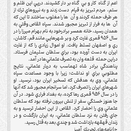
اعم از گناه كار و بي گناه بر دار كشيدند.‌ درپي اين ظلم و
ستم، مردم تبريز به قيام دست زدند و به نيروهاي ترك از
هر طرف حمله کردند و آن ها را مغلوب ساختند تا اين كه
آن ها به فرار از تبريز مجبور شدند.‌ سپاه القاص وقتي به
همدان رسيد، خانه همسر برادرخود به نام بهرام ميرزا را در
سال ۹۵6 قمری غارت كرد و بر شهرهايي مانند قم، كاشان،
ري و اصفهان تسلط يافت.‌ او اموال زيادي را كه از غارت
ايران به دست آورده بود، براي سلطان سليمان فرستاد.‌
دراين حمله قلعه وان به تصرف عثماني‌ها در آمد.‌
پناهندگي برادر شاه تهماسب به دربار عثماني، نتايج
مطلوبي براي او نداشت؛ زيرا با وجود مساعدت سپاه
عثماني، وي به هدفش كه تسخير ايران بود، نرسيد.‌ او
شهرهاي ايران را تصرف كرد،‌ اما سرانجام مجبور شد كه آنها
را در سال 956 قمری رها كرده، به بغداد فراري شود.‌ در آن
جا هنوز خستگي سفر از تنش بيرون نرفته بود كه سلطان
عثماني وي را احضار كرد.‌ القاص از این احضار ترسيد و به
جاي رفتن به نزد سلطان عثماني، به ايران بازگشت و در
زندان قهقهه بازداشت شد و چندي بعد به قتل رسيد.‌
ج) نامه‌هاي تحريك آميز