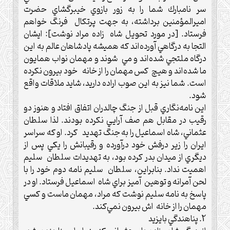
سر نامبارك شما را به زور بازوي خيبرگشاي حضرت
اميرالمؤمنين برداشته، به جهت پرتكال فرنگ خواهم
فرستاد. [در مورد تحويل شاه زاده مراد نوشت]: ايشان
التجا به درگاهي آورده‌اند كه هميشه پادشاهان عالم به اين
درگاه ملتجي شده‌اند و مي شوند و مهمان نواب همايون
ما شده‌اند و هيچ كس مهمان را از خانه خود بيرون نكرده
است. شما نيز به اين صوب اراده داريد، شايد ملاقات واقع
شود.‌
اين نامه‌نگاري قبل از جنگ چالدران اتفاق افتاد و هنوز دو
رقيب در مقابل هم صف آرایي نكرده ‌بودند. لذا سلطان
عثماني، شاه اسماعيل را به جنگ تهديد كرد. او كه سراسر
ايران را زير درفش خود درآورده و رقيبانش را يكي پس از
ديگري از ميدان بدر كرده بود، به تهديدات سلطان سليم
اهميت نداد.‌ بنابراين، سلطان سليم نامه دوم خود را با
لحن آمرانه و توهين آميز براي شاه اسماعيل فرستاد.‌ او در
پاسخ به نامه سليم نوشت كه مراد، مهمان ماست و كسي
مهمان را از خانه اش بيرون نمي‌كند.‌
2‌. پناهندگي بايزيد