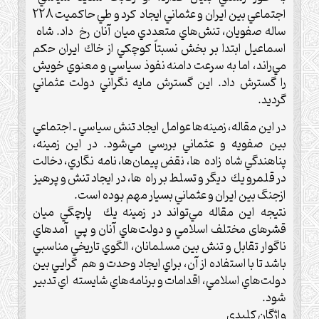
اجتماعي بين ايران و عثماني ايجاد كرد و طي حاكميت 228
ساله صفويان، تنش‌‌هاي متعددي ميان آنان رخ داد. شاه
اسماعيل ابتدا بر بخش نسبتاً كوچكي از خاك ايران حكم
مي‌راند، اما به سرعت دامنه نفوذ سياسي و معنوي خويش
را گسترش داد. اين گسترش مايه نگراني دولت عثماني
گرديد.
در اين مقاله، زمينه‌ها عوامل ايجاد تنش سياسي ـ اجتماعي
بين صفويه و عثماني بررسي مي‌شود. در اين زمينه،
پناهندگي شاه زاده ها، نقض پيمان‌ها، نامه نگاري، دخالت
در قلمرو يك ديگر و تسلط بر راه ها، در ايجاد تنش و پرهيز
ازجنگ بين ايران و عثماني بسيار مهم بوده است.
نتيجه اين مقاله مي‌تواند در زمينه يك پارچگي ميان
قشرهای مختلف اسلامي و دولت‌هاي آنان و پي آمدهاي
ناگوار تقابل و تنش بين مسلمانان، الگوي تاريخي مناسبي
باشد تا با استفاده از آن، براي ايجاد وحدت و هم گرايي بين
دولت‌هاي اسلامي، اقدامات و برنامه‌هاي شايسته اي تدبير
شود.
واژگان كليدي