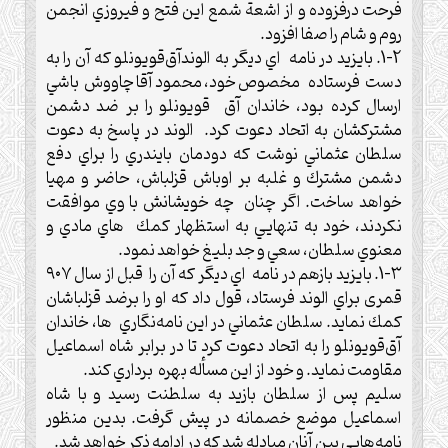
فرحت درفزوده و از اشعة شمع اين فتح و فيروزي انجمن
روم و شام را صفا افزود.‌
1-2.‌ بايزيد در نامه اي ديگر به الوندآق‌قويونلو كه آن را به
دست فرستاده مخصوص خود، محمود آقا چاووش باشي
ارسال كرده بود، خاندان آق قويونلو را بر ضد دشمن
مشتركشان به اتحاد دعوت كرد.‌ الوند در پاسخ به دعوت
سلطان عثماني نوشت که دودمان بايندري را براي دفع
دشمن مشترك و غلبه بر اوباش قزلباش، حاضر و مهيا
خواهد ساخت.‌ اگر چنان چه خويشانش با وي موافقت
نكردند، خود به تنهايي به استظهار كمك هاي مادي و
معنوي سلطان، سعي و جد بليغ خواهد نمود.‌
1-۳.‌ بايزيد بازهم در نامه اي ديگر كه آن را قبل از سال ۹۰۷
قمری براي الوند فرستاد، قول داد كه او را برضد قزلباشان
كمك نمايد. سلطان عثماني در اين نامه‌نگاري ها، خاندان
آق‌قويونلو را به اتحاد دعوت كرد تا در برابر شاه اسماعيل
مقاومت نماید. و خود از اين مسأله بهره برداري كند.‌
سليم پس از سلطان بازيد به سلطنت رسيد و با شاه
اسماعيل موضع خصمانه در پيش گرفت. بدين منظور
نامه‌هايي بين آنان مبادله شد كه در ادامه ذکر خواهد شد.‌