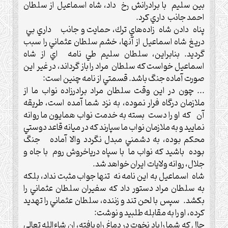
بين سليم با برادرانش رخ داد، شاه اسماعيل از سلطان
احمد جانب داري كرد.
پناه دادن شاه زاده‌هاي ترك، حمايت و جانب داري بي
دريغ شاه اسماعيل از آنها، خشم سلطان عثماني را سبب
گرديد.‌ بنابراين، سلطان سليم طي نامه اي از شاه
اسماعيل خواست كه سلطان مراد را باز گرداند، در غير اين
صورت آماده جنگ باشد. قسمتي از نامه چنين است:
.‌.‌.‌ چون در اين وقت سلطان مراد برادرزاده نواب ما از
ملازمان درگاه فرار نموده، به نزد شما آمده است، طريقه
آن كه او را دست بسته به خدمت نواب همايون ما روانه
نماييد و به ملازمان نواب ما سپارند كه در ميانه قاعد دوستي
محكم بوده، به دشمني مبدل نگردد والا آماده جنگ
بوده باشيد كه نواب ما با سپاه درياخروش روم با جاه و
جلال، روانه‌ ولايات ايران خواهد شد.‌
شاه اسماعيل به اين نامه نه تنها جواب مثبت نداد، بلكه
به سلطان مراد دستور داد كه سفيران سلطان عثماني را
بكشد.‌ سپس با لحن تند و زننده، سلطان عثماني را تهديد
كرده، او را به مقابله طلبيد و نوشت:‌
حال كه شما را باد نخوت در دماغ راه يافته، ان شاءالله تعالي