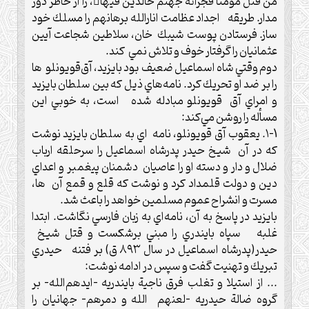
من قتل مؤمنا فجزائه جهنم خالدّين فيها، را از خاطر دور
مدار.‌ طريقه اجداد عظامت انارالله برهانهم را مسلك خود
ساز. فرستادن پوست شيبك خان، سلاطين شجاعت آيين
عثمانيان را گرفتار خوف و تلاش نمي كند.
دوم وقتي شاه اسماعيل ضعيف بود بايزيد، آق‌قويونلو ها
را بر ضد او تحريك كرد.‌ نامه‌هاي ذیل كه بين سلطان بايزيد
و امراي آق قويونلو مبادله شده است، به خوبي اين
مسأله را روشن مي‌كند:
۱-1.‌ يعقوب آق قويونلو، نامه اي به سلطان بايزيد نوشت
كه در آن شيخ حيدر پدرشاه اسماعيل را سرحلقه ارباب
ضلال و دار و دسته او را عاصيان دشمنان پيغمبر و اعداي
دين و دولت قلمداد كرد و نوشت كه قلع و قمع آن ها،
مسرت و انشراح عموم مسلمين خواهد را باعث شد.‌
بايزيد در پاسخ به آن، نامه‌اي به زبان فارسي نگاشت.‌ ابتدا
غلبه سپاه بايندري را مبني برشكست و قتل شيخ
حيدر(پدرشاه اسماعيل در سال ۸۹۳ ق) بر فتنه حيدري
تبريك و تهنيت گفت و سپس در ادامه نوشت:
.‌.‌.‌ از استيلا و تغلب فرق ناجية بايندريه -ايدهم‌الله- بر
گروه ضالة حيدريه -لعنهم الله و دمرهم- جهانيان را