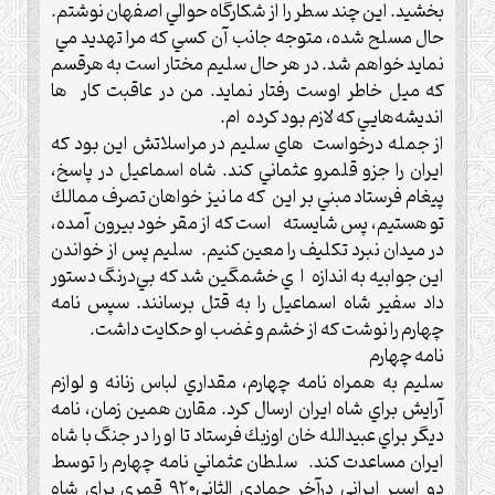
بخشيد.‌ اين چند سطر را از شكارگاه حوالي اصفهان نوشتم.
حال مسلح شده، متوجه جانب آن كسي كه مرا تهديد مي
نمايد خواهم شد.‌ در هر حال سليم مختار است به هرقسم
كه ميل خاطر اوست رفتار نمايد.‌ من در عاقبت كار ها
انديشه‌هایي كه لازم بود كرده ام.
از جمله درخواست هاي سليم در مراسلاتش اين بود كه
ايران را جزو قلمرو عثماني كند.‌ شاه اسماعيل در پاسخ،
پيغام فرستاد مبني بر اين كه ما نيز خواهان تصرف ممالك
تو هستیم، پس شايسته است كه از مقر خود بيرون آمده،
در ميدان نبرد تكليف را معين كنيم. سليم پس از خواندن
اين جوابيه به اندازه ا ي خشمگين شد كه بي‌درنگ دستور
داد سفير شاه اسماعيل را به قتل برسانند.‌ سپس نامه
چهارم را نوشت كه از خشم و غضب او حكايت داشت.‌
نامه چهارم
سلیم به همراه نامه چهارم، مقداري لباس زنانه و لوازم
آرايش براي شاه ايران ارسال كرد.‌ مقارن همين زمان، نامه
ديگر براي عبيدالله خان اوزبك فرستاد تا او را در جنگ با شاه
ايران مساعدت كند.‌ سلطان عثماني نامه چهارم را توسط
دو اسير ايراني درآخر جمادي الثاني۹۲0 قمری براي شاه