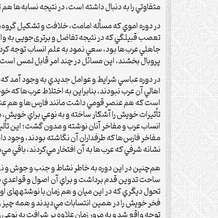
متفاوتي را به دنبال داشته است، در نتيجه نسابه‌ها ه
در دوره اموي كه مسأله امامت، خلافت و تشكيل گروه‌ه
تعصب قبيلگي كه در نتيجه تفاضل و برتری‌جویی به واس
جاهلي عرب‌ها بود، سعي نمود به علم انساب توجه كرده، 
پروبال بخشند، اين مسائل در چند امر قابل لمس است؛ يك
در دوره عباسي شرايط و عوامل جديدي به وجود آمد كه ب
اهالي آن عرب نبودند، بنابراين به اختلاط عرب‌ها كه خو
است كه هم عنصر قومي داشت مانند فارس‌ها و هم عنصر 
تأثيرات خويش را آشکار ساخته و به نوعي براي خويش، م
انساب عرب و مفاخر آنان نوشته و مدون گشت؛ اين تألي
مفاخر فارس‌ها كه طرف­داران آن نگاشته بودند، وجود داش
نشانه شرفي كه عرب‌ها به آن افتخار مي‌كردند، باقي مي‌م
هم‌چنين در اين دوره به خاطر نشاط و جنب و جوش و نه
ساحت تدوين قدم برداشت و براي آن اصول و قواعدي پد
تحول ديگري كه در اين میان و هم زمان با نوشته­های او
فخر خويش را در همين انتسابات مي‌ديدند و همه چيز رن
توجه واقع شد و به مرور زمان علاوه بر شرافت به نوع