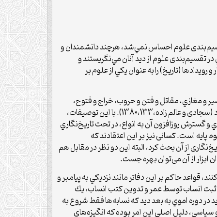
 تقسیم‌بندی علوم احساس نمي‌شد، هرچند دانشمندان و
سفه يونان بودند و به گونه‌اي در تقسیم‌بندی علوم از ديد آنان مي‌نگريستند و
 اما دانشمندان متأخرتر، نظری متفاوت دارند، برای نمونه، ابن‌حزم اندلسي(۴۵۶ق) علم اخبار و رويدادها (تاريخ) را به عنوان يكي از علوم بر
 سير و مغازي، مقاتل و فتن و حروب، خراج و فتوح،
تواريخ عمومي، تواريخ دودماني، تواريخ محلي طبقات، وزارت و ديوان‌سالاري، فرق و مذاهب و فرهنگ‌نامه‌هاي تاريخي قرار مي‌گيرد (سجادی و عالم زاده،1380،133). با اين توصيفات،
اري و گسترش روزافزون آن به انواع، در تحت تاريخ‌نگاري
وم پايه است. کسانی نیز بر این اعتقادند که
یخ‌نگاری از آن بحث کرد، البته این دو نظر در مقابل هم
ان ابزار از آن می‌توان بهره جست.
، قواعد حاكم بر اين دفاتر مانند نزديكي به پيامبر و
اران پس از آن مد نظر قرار گرفت (یعقوبی،بی‌تا، ج2: 143؛ بلاذری، بی‌تا، ج3 : 549). البته بين ثبت انساب توسط عمر و تدوين كتب انساب، يك
 در دوره اموي به بعد دید كه نسابه‌ها فقط شروع به
سياسي، دليل اصلي اين امر بوده كه انگيزه‌هاي