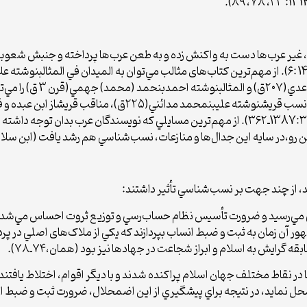
، غیر عرب‌ها دست به واكنش زده و به طعن عرب‌ها پرداخته و جنبش شعوبي‌گر
ابوعبيده معمر بن مثني(۲۱۱ق
مسلم­بن­قتيبه الدينوري(۲۷۰ق) نوشتند (جعفريان، 1387:۳۲۹ـ۳۶۲). از مهم‌ترین مسايلي كه نويس
 رو،در سايه اين جدال‌ها و منازعات، نسب‌شناسي هم رشد يافت (ابن سلام،1410: ۲۳
، از چند جهت بر نسب‌شناسي تأثير داشتند:
ي مي‌رسيد و ضرورت تأسيس نظام حساب‌رسي و توزيع ثروت احساس مي‌شد. د
ور آن زمان به ثبت و ضبط انساب بپردازند كه يكي از ملاک‌های اصلي در پر
ه گرايش به اسلام و ابراز شجاعت در جهادها نيز بود (همان،۷۴ـ۷۸).
در نقاط مختلف جهان اسلام پراکنده شدند و با ديگر اقوام، اختلاط يافتند،
حل نمايد، در نتيجه براي پيش­گيري از اين اضمحلال، ضرورت ثبت و ضبط