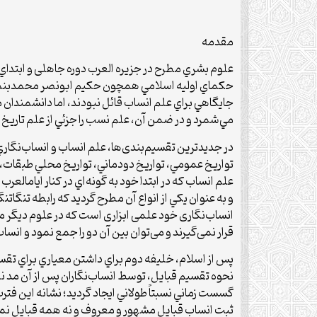
مقدمه
علوم بشري مطرح در جزيره­ العرب دوره جاهلی و ابتداي 
مي‌شمرد و در ضمن آن، علم نسب را جزئي از علم تاريخ مي‌داند
در جديدترين تقسیم‌بندی‌ها، علم انساب و انساب‌نگاري ب
علم انساب كه در ابتدا خود به گونه‌اي در كنار ايام­العر
و به عنوان يكي از انواع آن مطرح گرديد كه رابطه تنگاتن
انساب‌نگاری خود علمی ابزاری است که در علوم دیگر مانند
قرار نمی‌گیرند و می‌توان بین آن دو را جمع نمود و انساب
پس از اسلام، خليفه دوم براي داشتن معياري براي تقسيم
گسست زماني نسبتاً طولاني ايجاد گرديد؛ نشانه اين فتر
ثبت انساب قبايل مشهور و معروف و نه همه قبايل نمود