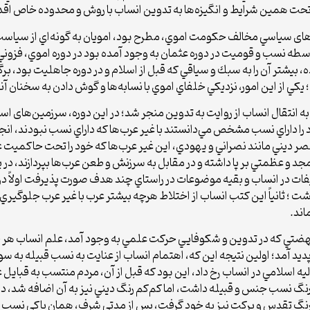
م تحت همين شرايط و انگيزه‌ها به تدوين انساب با روش و محدوده خاص اقدا
ای سياسي مخالف حكومت اموي، مطرح بود، امويان به گونه‌اي از سياست ت
طه نسب و قوميت در دوره عثمان به وجود آمده بود در دوره اموي، فزوني
بيش­تر آن را به سبك و سياقي كه قبل از اسلام و در دوره جاهليت بود، برگر
ي از اين امور، نزديكي خلفاي اموي با نسابه‌ها و گوش دادن به سخنان آنا
ه انتقال انساب از روايت به تدوين منجر شد؛ در اين دوره، سرزمین‌های 
د را داراي نسب مشخص مي‌دانستند با غير عرب‌ها كه داراي نسب نبودند، انجا
ديني مانند نصراني و يهودي، اين غير عرب‌ها كه خود را تحت حاكميت عرب
جد و عظمتي بر پا داشته و در مقابل به سرزنش و طعن عرب‌ها بپردازند، د
فات در انساب و بقيه موضوعات در راستاي چند هدف صورت پذيرفت اولاً در 
ت ؛ ثانیاً اين كتب انساب از اختلاط هرچه بيش­تر عرب با غير عرب جلوگيري 
اند.
ضتي كه در تدوين و شكوفايي حركت علمي به وجود آمد، علم انساب هر چه 
يد آمد؛ اولين نتيجه این که، اهتمام انساب از عنايت به نسب قبيله به 
ليه اسلامي در انساب رخ داد، اين بود كه قبل از آن، مردم منتسب به قباي
گ نسب جنس و قبيله داشت، اما کم‌کم رنگ ديني نيز به آن اضافه شد، دوري
ي رنگ تقدس و بركت نيز به خود گرفت، پس از مدتي شرف، همان پاكي نسبِ 