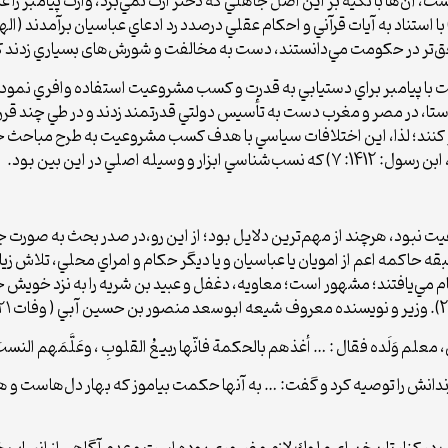
آن‌ها با تكيه بر اين اصل جاهلي كه دختر ارث نمي‌برد، وارث پيامبر را عب
حق‌تر در حكومت مي‌دانستند، دست به مخالفت و شورش‌های بسياري زدند كه
با پيامبر براي دست­يابي به قدرت و كسب مشروعيت استفاده وافري نمودند، ا
تا، در مصر و مغرب دست به تأسيس دولتي قدرت­مند زدند و در طي چند قرن 
و كنند؛ لذا، اين اختلافات سياسي با هدف كسب مشروعيت به طرح مباحث ج
ود، هرچند از مهم‌ترین دلايل بود؛ از اين رو،در صدر بحث به صورت جداگ
 حاكمه اعم از امويان يا عباسيان و يا ديگر حكام و امراي محلي، تلاش زیاد
م مي‌يافتند؛ مشهور است؛ معاويه، دغفل و عبيد بن شريه را به نزد خويش خو
 وَلَده فقال : … أغذهم بالحكمة فانّها ربيعُ القلوبِ ، وعَلَّمَهم النسبَ و
نش را توصيه كرد و گفت: … به آن­ها حكمت بياموز كه بهار دل‌هاست و هم