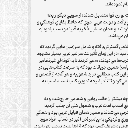
م نموده‌اند.
وازن قوا متمايل شدند؛ از سويي ديگر، رايحه
 يافت و دولت عربي اموي كه حافظ بقاياي فرهنگي و
دانند و همان مسايل فخر به قبيله و نسب را دوباره
ن مي‌باشد.
اسلامي گسترش‌یافته و شامل سرزمين‌هايي گرديد كه
ميد؛ در اين زمان تأثير عناصر غير عربي بسيار مشهود
‌ها مي‌ديدند، سعي كردند تا به گونه‌اي غیرنظامی
ر پاسخ همين جريانات بود كه به سرعت کتاب‌هایی در
اين كتب مطالبي در رد شعوبيه و هر آن­چه از قصص و
مي‌كرد و ثالثاً در نتيجه تدوين كتب نسب، نسب به
بيش­تر از حالت روايي و شفاهي خارج‌شده و به
سوي انساب امت عرب و شمول كلي آن جلب گرديد؛
ل عربي مي‌شدند و معيار همان قبايل عربي بود و همگي
 و نزديكي به پيامبر(ص) نيز در انساب افراد مورد
عربي و شريف كسي بود كه از اهل‌بیت پيامبر(ص) بود.