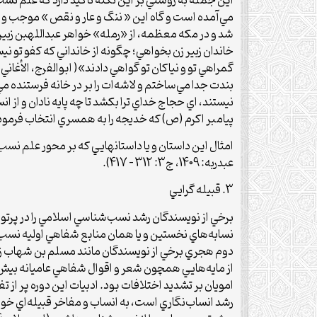
اين جمله به روشني بر اين نكته تاكيد دارد كه علم نسب
مي‌آمده است و گاه اين « ننگ و عار و نقص » موجب و 
شد و در مكه معظمه، از «رمله» خواهر عبدالله­بن زبير
خاندان زبير زن بخواهي؛ چگونه از خانداني كه كفو تو ني
بندت جدا مي‌ساختم و لاشه‌ات را بر در خانه فرستنده مي‌ا
نيستند، اي حجاج خداي ترا بكشد تا چه پايه نادان و از
پيامبر اكرم (ص) كه خديجه را به همسري انتخاب فرمود، 
امثال اين داستان و يا داستان­هایي كه بر محور علم ن
عبدربه: 1409، ج3: 312 – 417).
3. قبيله گرايي
نسابه‌هاي نخستين و يا همان منابع شفاهي اوليه نسب،
امويان بر تشديد اختلافات بود. ادبيات اين دوره پر ا
رشد انساب‌نگاري است، به انساب و مفاخر قبيله‌اي خو