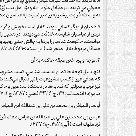
ادعا كردند كه خلافت ميراث عباس عموي پيامبر(ص) است، 
به واسطه قرابت بيش­تر به پيامبر نسبت به عباسيان م
فاطمیان از ديگر كساني بودند كه از نسب خويش و قرابت 
بيش از عباسيان شايسته خلافت مي‌ديدند؛ در همين راس
توانستند حكومت عباسي را بارها به چالش جدي روبه­ر
مسائل مربوط به آن منجر شد(ابن سلام:1410: ۸۴ـ ۸۷، ابن رسول: 1412: ۷) كه نسب‌شناسي ابزار و وسيله اصلي در اين بين بود.
2. توجه و پرداختن طبقه حاكمه به آن
تنها دليل توجه حاكمان به نسب‌شناسي،كسب مشروعيت نب
كه هدفي غير از كسب مشروعيت را نيز دنبال مي‌كند؛ طبقه
نيز قرب و منزلتي كه نسابه‌ها در دستگاه سلاطين و حكا
بياموزد (ابن­عبدالبر:141، ج2: 462؛ذهبي: 1382، ج2: 27). وزير و نويسنده معروف شيعه ابوسعد منصور بن حسين آبي ( وفات ۴۲۱ق) مي‌گويد:
أوصي العباسُ بن محمد بن علي بن عبدالله ابن العباس، معلم
عباس بن محمد بن علي بن عبدالله بن عباس معلم فرزندا
نزد ملوك است ( آبي:1981، ج1: 437).