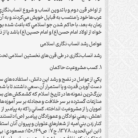
از اواخر قرن دوم و با تدوين انساب و شروع انساب‌نگار
عرب‌ها خود را منتسب به قبايل خويش مي‌كردند و به آ
زمان به بعد، با حاكم شدن جو اسلامي كه باعث شده بو
خواه از اولاد امام حسن(ع) و امام حسين(ع) باشد يا از
عوامل رشد انساب نگاری اسلامی
رشد انساب‌نگاری در طی قرن‌های نخستین اسلامی تحت تأ
1. كسب مشروعيت حاكمان
يكي از عوامل در نضج و رشد اين دانش، استفاده‌هاي 
دست آوردن قدرت و يا استمرار آن،سعي داشتند تا با 
منازعات گسترده بر سر خلافت و مجادله بر سر آموزه‌ها
امويان را از مشروعيت انداخته، كساني را كه به پيامبر 
اهلش، يعني نوادگان و عموزادگان پيامبر (ص) دانستند 
كنار زدن بني‌اميه از شعارهاي علويان و پيروان آنان 