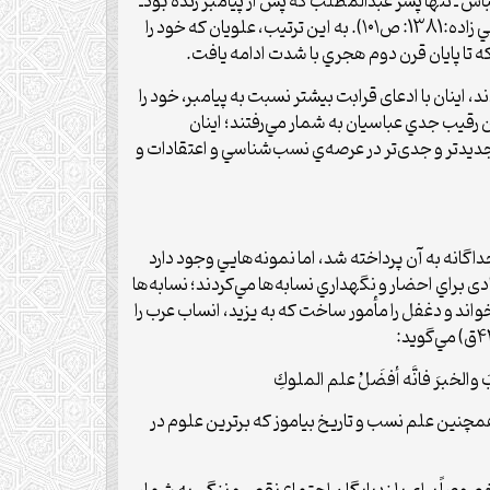
اس ـ تنها پسر عبدالمطلب كه پس از پيامبر زنده بودـ
معرفي مي‌كردند، در مقابل علويان به ويژه اهل بيت(ع) با استناد به آيات قرآني و احكام عقلي درصدد رد ادعاي عباسيان برآمدند (الهي زاده:1381: ص۱۰۱). به اين ترتيب، علويان كه خود را
 تا پايان قرن دوم هجري با شدت ادامه يافت.
ینان با ادعای قرابت بيش­تر نسبت به پيامبر، خود را
رقيب جدي عباسيان به شمار مي‌رفتند؛ اینان
ديدتر و جدی‌تر در عرصه‌ي نسب‌شناسي و اعتقادات و
انه به آن پرداخته شد، اما نمونه‌هايي وجود دارد
ی براي احضار و نگهداري نسابه‌ها مي‌کردند؛ نسابه‌ها
اند و دغفل را مأمور ساخت كه به يزيد، انساب عرب را
الخبرَ فانَّه أفضَلُ علم الملوكِ
­چنين علم نسب و تاريخ بياموز كه برترين علوم در