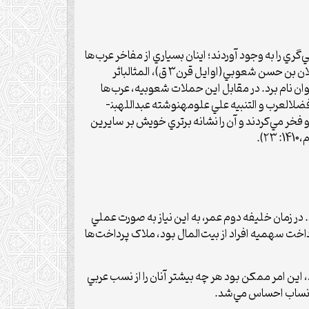
ي را به وجود آوردند؛ اينان بسياري از مفاخر عرب‌ها
را تبديل به مثالب کردند (همان، ۹۵ـ ۸۷، ابن رسول: 1412 :۶). از مهم‌ترین کتاب‌های مثالب مي‌توان به الميدان في المثالبنوشته علان بن حسن شعوبي(اوايل قرن۳ ق)، المثالباثر
)، المثالبنوشته هيثم­بن عدي(۲۰۷ق) و المثالبنوشته احمدبن­حمد (محمد) جهمي(قرن 3 ق) را مي‌توان نام برد. در مقابل اين حملات شعوبيه، عرب‌ها
کتاب‌هاي زيادي در فضايل و نسب عرب مانند فضايل يا نسب قريشنوشته علي­بن­محمد مدائني(۲۲۵ق)، مناقب قريشاز ابن عبده و فضل­العرب و التنبيه علي علومهنوشته عبدالله­بن­
ندگان عرب بدان توجه داشته و فخر مي‌كردند و آن را نشانه برتري خويش بر سايرين
).
ر زمان خليفه دوم عمر، به اين نياز به صورت عملي
داخت سهميه افراد از بیت‌المال بود، ملاک پرداخت‌ها
 اين امر ممكن بود هر چه بيش­تر آنان را از نسب عربي
 انساب احساس مي‌شد.