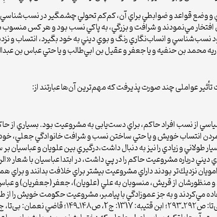
ي و وضع قواعد و ضوابطي براي آن، کم‌کم تحولي چشم­گير در نسب‌شناسي و در
ن افتخار مي‌نمودند و شرافت و بزرگي، به پاكي نسب بود و هر كس منسوب ب
د نسب‌شناسي و انساب‌نگاري رنگ و بوي ديني به خود بگيرد، انتساب و نزد
 ذريه محمد بن حنفيه و يا جعفر و عقيل بن ابي‌طالب و يا حتي عباس بن عب
ثیر عواملی چند صورت پذیرفت که مهم‌ترین آن‌ها عبارتند از:
سياسي از نسب افراد حاکم، براي دست‌یابی به مشروعيت بود. بسياري از 
شمردن انتساب خويش و يا حتي ساختن نسب و شرافت خانوادگي جعلي، خود ر
ي ديني درباره مشروعيت حاکم را در پي داشت، در ابتدا عباسيان با شعار 
از امویان نزديك‌تر بودند داراي مشروعيت بيش­تر براي خلافت بدانند و براي
و منظورشان از قريش، منسوبان به علي (علويان)، جعفر(جعفريان) و عباس(ع
استفاده مي‌كردند و به جز عموزادگي با پيامبر، مشروعيت حكومت خويش را 