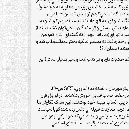
خصوصاً براي بلندپایگان اجتماع نقص و ننگي به شمار
زبير كشته شد، خالد بن يزيد بن معاويه به حج مشرف
اد: «گمان نمي‌كردم تو پيش از مشورت با من از
گيدند و تو را به اتهامات ناشايست متهم كردند و به
م گفت: «اگر نه اين بود كه تو فرستاده‌اي بيش نيستي و فرستادگان را نمي‌توان كشت، بند از
 تو رأي زنم، اما آن­چه را كه گفته‌اي اينان كفو من
زبير و جد رمله ـ كه همسر صفيه دختر عبدالمطلب شد و
يستند (همان).؟!
لم حکایت دارد و در كتب ادب و سير بسيار است (ابن
برخي از نويسندگان رشد نسب‌شناسي اسلامي را در پرتو روي‌کرد قبيله‌گرايي پاره‌اي از تاریخ­نویسان، در مقابل روي‌کرد حديث‌گراييِ ديگر مورخان دانسته‌اند (الدوري،1361: ص90).
 در حفظ انساب قبايل خويش داشتند، در اوايل قرن
ين کردند و حتي تک‌نگاري‌هايي درباره انساب قبيله خود نوشتند. اين سبک نگارش‌ها
). در عصر خلافت اموي با وجود گشايش جامعه عرب، منازعات قبيله‌اي دامن زده شد؛ گويا سياست
ي مشروعيت سياسي و اجتماعي كه خود يكي از عوامل
لافت اموي نسبت به بقيه سلسله‌هاي اسلامي