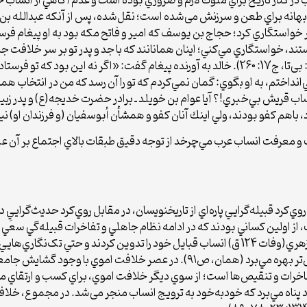
 در كنار تاريخ براي ملوك لازم و ضروري بوده است و عدم آگاهي از انساب 
بهانه براي طعن و سرزنش می‌شده است؛ نقل‌شده، پس از آنكه عبدالله بن 
 خواستگاري كرد؛ حجاج بن يوسف كه امير و فاتح مكه بود به او پيغام فرست
ستند، خواستگاري مي‌كني؛ اينان همانانند كه با جد و پدر تو بر سر خلافت جن
گمراهي تو و نياكان تو گواهي دادند»( ابوالفرج، الأغاني: بی‌تا، ج17: 260). خالد به آورنده پيغا
نداختم، به او بگوي: گمان نمي‌كردم كه تو را آن رسد كه من در انتخاب همسر با
 انساب قريش بي‌خبري!؟ آيا عوام بن خويلد ـ برادر حضرت خديجه(ع) و پدر 
باهم كفو بودند، ولي اينك آنان كفو و هم­شأن أبوسفيان (و فرزندان او) ن
سب و معرفت انساب عرب مي‌چرخد از توجه دقيق طبقات بالاي اجتماع بر آن ع
 از اولين كساني بودند كه در ادامه نظام جاهلي و تفاخرات قبيله‌گي سعي
دوم هجري برخي از نويسندگان مانند مسلم بن شهاب زهري(وفات 124 ق) انساب قبايل خود را تدو
از مايه‌هايي هم­چون شعر و اقوال شفاهي عاميانه بيش‌تر بهره مي‌برد (همان، ص۹۱
ز تفاخرات و تنقيص‌ها است؛ از سوي ديگر خلافت اموي، براي کسب و ارتقا
د پناه مي‌برد که خودبه‌خود به ترويج انساب منجر می‌شد. در مجموع، خ