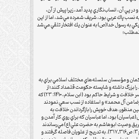
 پي آن، انساب‌نگاري پديد آمد، زيرا پيش از آن،
ه نسب پاك عربي بود، شريف شمرده مي‌شد، اما از اين
يكي به رسول خدا(ص) به عنوان يك افتخار تلقي مي‌شد
دالمطلب؛
حاكمان و مؤسسان سلسله‌هاي مختلف اسلامي براي به
ا بزرگ داشته و شايسته حكومت قلمداد كنند؛از
بزرگ‌ترین نمونه‌ها در تاريخ اسلام كه کشمکش‌های بسيار طولاني و زيادي را نيز به دنبال داشت،درگيري بين علویان و عباسیان بر سر خلافت و شرايط حاکم بود (ابن سلام، 1410: ۲۳) كه
«الرضا من آل محمد» و استفاده از نسب سعي نمودند
 همين منظور، هدف خويش را بازگرداندن خلافت به
باسيان) بود، اما عباسيان كه براي روي كار آمدن و
از طريق وصيت ابوهاشم به حضرت علي(ع) مي‌رساندند
(ابن ابي‌الحديد، 1378، ج7: ص۱۴۹ـ۱۵۰؛ مسعودي: بی‌تا: ص۲۹۲ـ۲۹۳؛ ابن قتيبه: 1317: ج2، ص۱۴۸ـ۱۴۹؛ قاضي نعمان: بی‌تا، ج3: ص۳۱۶ـ۳۱۷). به تدريج از علويان فاصله گرفتند و