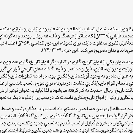
ظهور اسلام، شامل انساب، ايام­العرب و اشعار بود و از این رو، نيازي به
حكماي اوليه اسلامي هم­چون حكيم ابونصر محمدبن­محمد فارابي(۳۳۹ق) كه متأثر از فرهنگ و فل
جايگاهي براي علم انساب قائل نبودند،
 و بدان تصريح مي‌كند (ابن حزم، 1369: 79).
ه عنوان يكي از انواع تاريخ‌نگاري در كنار ديگر انواع تاريخ‌نگاري هم­چون
ب به عنوان مادر و به وجود آورنده تاريخ‌نگاري بود، در ادامه تطورات تاريخ‌نگ
گي با تمام انواع تاريخ‌نگاري داشت؛ در نتیجه، براي مورخ، نسب‌شناسي از عل
 تاریخ، رجال، حدیث به کار گرفته می‌شود و لذا نباید به عنوان نوعی از تار
‌نگاری را یکی از انواع تاریخ‌نگاری دانست که در بسیاری از علوم دیگر به عنو
 بیت‌المال در بين مسلمين، دستور داد انساب را در دفاتري ثبت و ضبط كنند
نحوه تقسيم قبايل، توسط انساب‌نگ
ت را مي‌توان در خروج قبايل از نسب قديم به نسبي جديد و تقسیم‌بندی جديد
ند؛ به نظر مي‌رسد كه ازدياد جمعيت و هم‌چنين تغییر شرايط اجتماعي و 