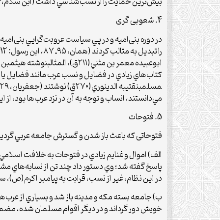
بیش‌ترین حمايت را از نسب‌شناسي داشت (ابن سلام،1314: ۲۳، ۷۸، ۸۹).
4. شعوبی گری
در دوره بنی‌امیه و در پي سياست عروبت‌گرايي بنی‌امیه
مي‌دانستند، انساب و توجه به آن در نزد عرب‌ها بود، از اين
5. فتوحات
فتوحاتی كه باعث باز شدن و گسترش جامعه عربي گرديد
الف) اموال و غنايم زيادي در فتوحات به خلافت اسلام
پاسخ گفته شد؛ وي دستور داد چند تن از نسابه‌هاي مشه
در اين نظام، غير از نسب، قرابت به پيامبر اکرم(ص)، سابق
ب) جامعه بسته مکه و مدينه باز شد و بسياري از عرب‌ها 
خويش دور گرداند و در ديگر اقوام مسلمان شده، مضم