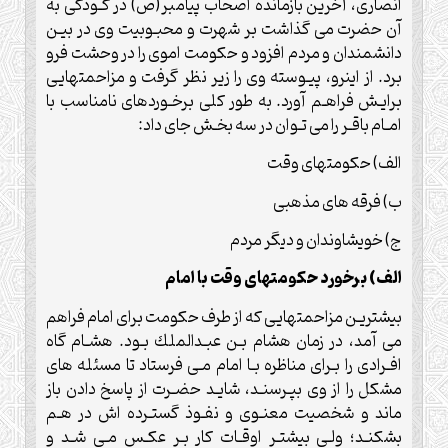
انصارى، آخرين بازمانده اصحاب پيامبر(ص) در كـودكى به
آن حضرت مى گذاشت بر شهرت و محبـوبيت وى در بيـن
دانشمندان و مردم افزود و حكومت اموى را در وحشت فرو
برد. از اينرو، پيـوسته وى را زير نظر گرفت و مزاحمتهايى
برايـش فراهـم آورد. به طور كلى برخـوردهاى نامناسب با
امـام باقـر را مى تـوان در سه بخـش جاى داد:
الف) حكومتهاى وقت
ب) فرقه هاى مذهبى
ج) خويشاوندان و ديگر مردم
الف) برخورد حكومتهاى وقت با امام
بيشتريـن مزاحمتهايى كه از طرف حكومت براى امام فراهم
می آمد، در زمان هشام بـن عبـدالملك بـود. هشـام گاه
افـرادى را بـراى مناظره بـا امام مـى فرستاد تا مسئله هاى
مشكل را از وى بپـرسنـد، شايـد حضـرت از پاسخ دادن باز
ماند و شخصيت معنـوى و نفـوذ گستـرده اش در هـم
بشكنـد؛ ولـى بيشتـر اوقـات كار بـر عكـس مـى شـد و