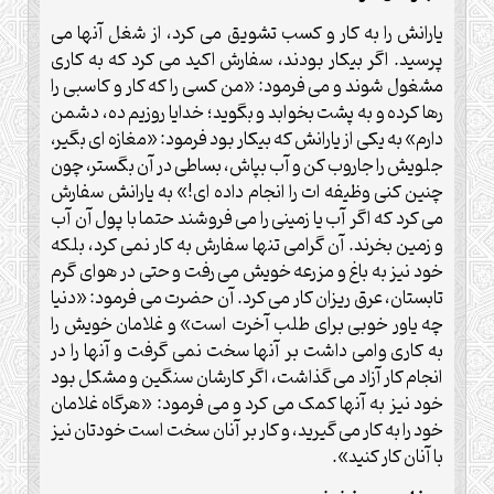
یارانش را به کار و کسب تشویق می کرد، از شغل آنها می
پرسید. اگر بیکار بودند، سفارش اکید می کرد که به کاری
مشغول شوند و می فرمود: «من کسی را که کار و کاسبی را
رها کرده و به پشت بخوابد و بگوید؛ خدایا روزیم ده، دشمن
دارم» به یکی از یارانش که بیکار بود فرمود: «مغازه ای بگیر،
جلویش را جاروب کن و آب بپاش، بساطی در آن بگستر، چون
چنین کنی وظیفه ات را انجام داده ای!» به یارانش سفارش
می کرد که اگر آب یا زمینی را می فروشند حتما با پول آن آب
و زمین بخرند. آن گرامی تنها سفارش به کار نمی کرد، بلکه
خود نیز به باغ و مزرعه خویش می رفت و حتی در هوای گرم
تابستان، عرق ریزان کار می کرد. آن حضرت می فرمود: «دنیا
چه یاور خوبی برای طلب آخرت است» و غلامان خویش را
به کاری وامی داشت بر آنها سخت نمی گرفت و آنها را در
انجام کار آزاد می گذاشت، اگر کارشان سنگین و مشکل بود
خود نیز به آنها کمک می کرد و می فرمود: «هرگاه غلامان
خود را به کار می گیرید، و کار بر آنان سخت است خودتان نیز
با آنان کار کنید».