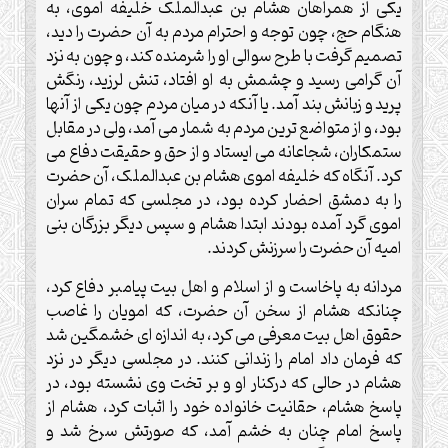
یکی از همراهان هشام بن عبدالملک خلیفه اموی، به
هنگام حج، چون توجه و احترام مردم به آن حضرت را دید،
تصمیم گرفت با طرح سوالی او را شرمنده کند، و چون به نزد
آن گرامی رسید و چشمش به او افتاد، تنش لرزید، رنگش
پرید و زبانش بند آمد. یا آنکه در میان مردم چون یکی از آنها
بود، و از متواضع ترین مردم به شمار می آمد، ولی در مقابل
ستمکاران، شجاعانه می ایستاد و از حق و حقیقت دفاع می
کرد. آنگاه که خلیفه اموی هشام بن عبدالملک، آن حضرت
را به دمشق احضار کرده بود، در مجلسی که تمام سران
اموی گرد آمده بودند ابتدا هشام و سپس دیگر بزرگان بنی
امیه آن حضرت را سرزنش کردند.
مردانه به پاخاست و از اسلام و اهل بیت پیامبر دفاع کرد،
چنانکه هشام از سخن آن حضرت، که امویان را غاصب
حقوق اهل بیت معرفی می کرد، به اندازه ای خشمگین شد
که فرمان داد امام را زندانی کنند. در مجلسی دیگر در نزد
هشام در حالی که درکنار او و بر تخت وی نشسته بود، در
پاسخ هشام، حقانیت خانواده خود را اثبات کرد، هشام از
پاسخ امام چنان به خشم آمد، که صورتش سرخ شد و