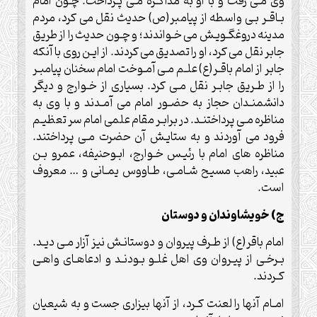
وى مـى رفت و با او به مذاكـره مـى پـرداخت. چـون امام
بـاقـر بـى واسطه از پيامبر(ص) حديث نقل مى كرد، مردم
مدينه دروغگـويـش مى خـواندند؛ و چـون حديث را از طريق
جابر نقل مى كرد، او را تصديق مى كردند. از ايـن روى با آنكه
جابر از امام باقـر(ع) علـم مـی آمـوخت امام سخنان پيامبـر
را از طـريق جابـر نقل مـى كرد. بسيارى از خـوارج و ديگر
دانشمنـدان حجاز به حضـور امام می آمـدند و با وى به
مناظره مـى پرداختنـد. در برابـر مقام علمى امام سر تعظيـم
فرود می آوردند و به ستايـش آن حضرت مـى پرداختند.
مناظره هاى امام با رئيـس خـوارج، ابـوحنيفه، عمرو بـن
عبيد، راهب مسيح شـامـى، طـاووس يمـانى و … معروف
است.
ج) خويشاوندان و دوستان
امام باقر(ع) از طـرف پيروان و دوستانـش نيز آزار مـى ديـد.
بـرخـى از پيـروان وى اهل غلـو بـودنـد و ادعاهـاى واهـى
كـردند.
امـام آنها را لعنت كـرد، از آنها بيزارى جست و به شيعيان