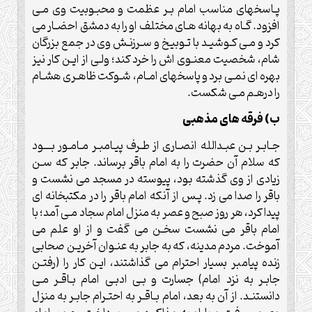
پـاسخهاى مناسب امام بـر عظمت و محبـوبيت وى مـى
افزود. گـاه به بهانه هـاى مختلف او را به دمشق احضـار مى
كرد و مـى كـوشيـد با تـوبيخ و سـرزنـش وى در جمع بزرگان
شام، شخصيت معنـوى اش را خرد كند؛ ولـى از ايـن كار نيز
بهره اى نمـى برد و پاسخهاى امـام، شـوكت ظاهـرى هشـام
را درهـم مـى شكست.
ب) فرقه هاى مذهبى
جـابـر بـن عبـدالله انصـارى از طـرف پيـامبـر مـامـور بـــود
كه سلام آن حضرت را به امام باقر برساند. جابر كه سـن
زيادى از وى گذشته بود، پيوسته در مسجد مى نشست و
باقر را صدا مى زد. پـس از آنكه امام باقر را در مكتبخانه اى
پيدا كرد، هر روز صبح و عصر به منزل امام سجاد مـی آمد؛ با
امام باقر مى نشست سخـن مى گفت و از او علم می
آموخت. مردم مدينه، كه به جابر به عنـوان آخريـن صحابى
زنده پيامبر بسيار احترام مى گذاشتند، ايـن كار را (رفتـن
جابـر به نزد امام) جسارت و بـى ادبـى امام بـاقـر مـى
دانستنـد. از آن به بعد، امام بـاقـر به احتـرام جابـر به منزل