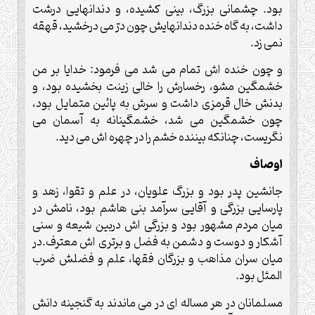
بود. چشمانی بزرگ، بینی کشیده، و دندانهایی درشت
داشت، به گاه خنده دندانهایش چون درّ می درخشید، قهقه
نمی زد.
و چون خنده اش تمام می شد می فرمود: خدایا بر من
خشمگین مشو، رخسارش را خالی زینت بخشیده بود، و
بدنش خال قرمزی داشت و سرش به پائین متمایل بود،
چون خشمگین می شد، خشمگینانه به آسمان می
نگریست، چنانکه بیننده خشم را در چهره اش می دید.
اوصاف
جانشین پدر بود و بزرگ علویان، در علم و تقوا، زهد و
پارسایی بزرگی و آقایی سرآمد بنی هاشم بود، نامش در
میان مردم مشهور بود و بزرگی اش دربین شیعه و سنی
آشکار و دوست و دشمن به فضل و برتری اش معترف.در
میان سران مذاهب و بزرگان فقها، علم و فضلش ضرب
المثل بود.
مسلمانان در هر مساله ای در می ماندند به گنجینه دانش