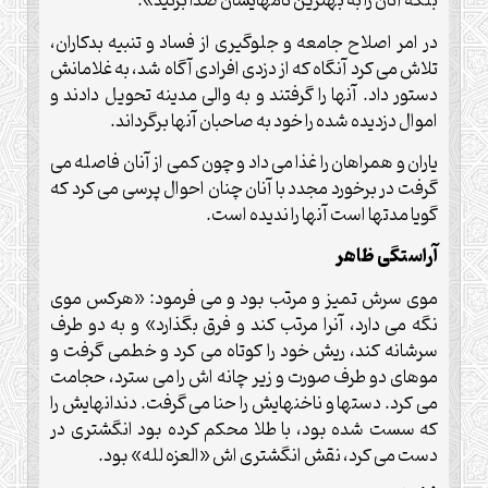
بلکه آنان را به بهترین نامهایشان صدا بزنید».
در امر اصلاح جامعه و جلوگیری از فساد و تنبیه بدکاران،
تلاش می کرد آنگاه که از دزدی افرادی آگاه شد، به غلامانش
دستور داد. آنها را گرفتند و به والی مدینه تحویل دادند و
اموال دزدیده شده را خود به صاحبان آنها برگرداند.
یاران و همراهان را غذا می داد و چون کمی از آنان فاصله می
گرفت در برخورد مجدد با آنان چنان احوال پرسی می کرد که
گویا مدتها است آنها را ندیده است.
آراستگی ظاهر
موی سرش تمیز و مرتب بود و می فرمود: «هرکس موی
نگه می دارد، آنرا مرتب کند و فرق بگذارد» و به دو طرف
سرشانه کند، ریش خود را کوتاه می کرد و خطمی گرفت و
موهای دو طرف صورت و زیر چانه اش را می سترد، حجامت
می کرد. دستها و ناخنهایش را حنا می گرفت. دندانهایش را
که سست شده بود، با طلا محکم کرده بود انگشتری در
دست می کرد، نقش انگشتری اش «العزه لله» بود.