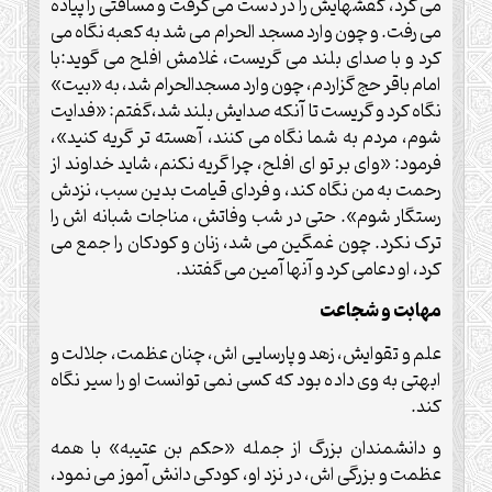
می کرد، کفشهایش را در دست می گرفت و مسافتی را پیاده
می رفت. و چون وارد مسجد الحرام می شد به کعبه نگاه می
کرد و با صدای بلند می گریست، غلامش افلح می گوید:با
امام باقر حج گزاردم، چون وارد مسجدالحرام شد، به «بیت»
نگاه کرد و گریست تا آنکه صدایش بلند شد،گفتم: «فدایت
شوم، مردم به شما نگاه می کنند، آهسته تر گریه کنید»،
فرمود: «وای بر تو ای افلح، چرا گریه نکنم، شاید خداوند از
رحمت به من نگاه کند، و فردای قیامت بدین سبب، نزدش
رستگار شوم». حتی در شب وفاتش، مناجات شبانه اش را
ترک نکرد. چون غمگین می شد، زنان و کودکان را جمع می
کرد، او دعامی کرد و آنها آمین می گفتند.
مهابت و شجاعت
علم و تقوایش، زهد و پارسایی اش، چنان عظمت، جلالت و
ابهتی به وی داده بود که کسی نمی توانست او را سیر نگاه
کند.
و دانشمندان بزرگ از جمله «حکم بن عتیبه» با همه
عظمت و بزرگی اش، در نزد او، کودکی دانش آموز می نمود،