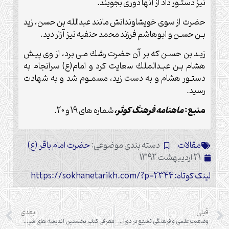
نيز دستـور داد از آنها دورى بجويند.
حضرت از سوى خويشاوندانش مانند عبدالله بن حسن، زيد
بـن حسـن و ابوهاشم فرزند محمد حنفيه نيز آزار ديد.
زيـد بن حسـن كه بر آن حضرت رشك مـى برد، از وى پيـش
هشام بـن عبـدالملك سعايت كرد و امام(ع) سرانجام به
دستـور هشام و به دست زيد، مسمـوم شد و به شهادت
رسيد.
منبع:
ماهنامه فرهنگ کوثر،
شماره های 19 و 20.
مقالات
دسته بندی موضوعی:
حضرت امام باقر (ع)
21 اردیبهشت 1392
لینک کوتاه: https://sokhanetarikh.com/?p=2344
قبلی
بعدی
وضعیت علمی و فرهنگی تشیّع در دوران امام باقر(ع)
معرفی کتاب نخستین اندیشه های شیعی، تعالیم امام باقر(ع)