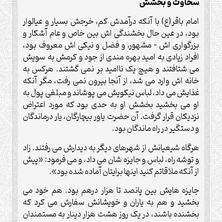
سخاوت و بخشش
امام باقر(ع) با آنکه درآمدش کم، خرجش بسیار و عیالوار
بود، در عین حال بخشندگی اش بین خاص و عام آشکار و
بزرگواری اش – مشهور، و فضل و نیکی اش معروف بود،
افراد زیادی به امید بهره مندی از جود و کرمش به سویش
می شتافتند و هیچ یک ناامید بر نمی گشتند. هرکس به
خانه اش وارد می شد، از آنجا بیرون نمی رفت، مگر آنکه
غذایش می داد، لباس نیکویش می پوشاند و مبلغی پول به
او می بخشید بخشش او به حدی بود که مورد اعتراض
نزدیکان قرار گرفت. آن حضرت یاور بیچارگان، یار درماندگان
و دستگیر در راه ماندگان بود.
هرگاه شیعیانش از شهرهای دیگر به دیدارش می رفتند. زاد
و توشه راه، لباس و جایزه شان می داد، و می فرمود: «پیش
از آنکه ملاقاتم کنید اینها برایتان آماده شده بود».
جایزه هایش بین پانصد تا هزار درهم بود. هم خود می
بخشید و هم به یاران و خویشانش سفارش می کرد که
بخشنده باشند، در یک روز هشت هزار دینار به مستمندان