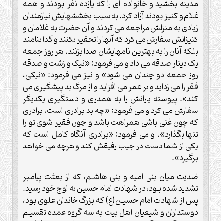
مدینه بخشید و خانواده ای را که یازده نفر بودند و همه
غلام و کنیز بودند آزاد کرد. به سبب بخششهایش نیازمندان
زیادی به منزلش مراجعه می کردند و آن حضرت به غلامان و
کنیزانش سفارش می کرد که آنها را تحقیر نکنند و گدا ننامند
بلکه آنان را به بهترین نامهایشان صدا بزنند. هر روز جمعه
یک دینار صدقه می داد و می فرمود: «نیک و زشت و صدقه
روز جمعه دو چندان می شود» و نیز می فرمود: «نیکی،
فقر را می زداید و بر عمر می افزاید و از مرگ بد پیشگیری می
کند». پیوسته یارانش را به همدری و دستگیری یکدیگر
سفارش می کرد و می فرمود: «چه بد برادری است، برادری
که چون غنی باشی همراهت باشد و چون فقیر شوی تو را
تنها بگذارد». و می فرمود: «برادری آنگاه کامل است که
یکی از شما دست در جیب رفیقش کند و هرچه می خواهد
برگیرد».
ضديت ميان بنى اميه و بنى هاشـم، كه از بعثت پيامبر
تشديد شده بـود، در شهادت امام حسين به اوج خود رسيد.
پس از شهادت امام حسيـن(ع) كه بزرگ خاندان علوى بود،
دوستداران و شيعيان اهل بيت به سه گروه عمده تقسيـم