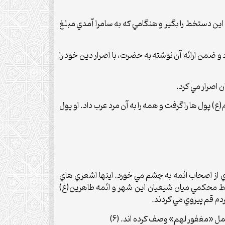
اين دستخط را بگير و هنگامي که به سامرا آمدي مبلغ
و ضمن ارائه آن نوشته به حضرت، با اصرار دين خود را
 اصرار مي کرد.
) پول ها را گرفت و همه را به آن مرد عرب داد. او پول
دي از اصحاب ائمه به چشم مي خورد. اينها اشعري هاي
ابط محکمي ميان شيعيان اين شهر و ائمه طاهرين(ع)
ردم قم پيروي مي کردند.
عمل «مغفور لهم» وصف کرده اند. (6)