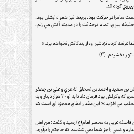
يروي کرده اند.
 سمت سامرا در حرکت بود، بريحه نيز همراه ايشان بود.
خليفه ببري، تمام درختانت را در مدينه آتش مي زنم،
دا عرضه کردم نزد غير او، از بندگانش نخواهم برد.»
 را بخشيدم. (3)
مان بن سعيد و احمد بن اسحاق اشعري و علي بن جعفر
همداني نزد علي بن حسن عسگري رفتند. احمد ابن اسحاق از وامي که بر گردنش بود، نزد حضرت شکايت کرد. آنگاه امام (ع) به عمرو که وکيلش بود فرمان داد تا به او 30 هزار دينار و به
 همچون ابن شهر آشوب پس از نقل اين مطلب مي افزايد:« اين مقدار انفاق معجزه اي است که
ين فاصله عربي به محضر امام(ع) رسيد و گفت: من اهل
رم و کسي را جز شما نمي شناسم که حاجتم را برآورد.