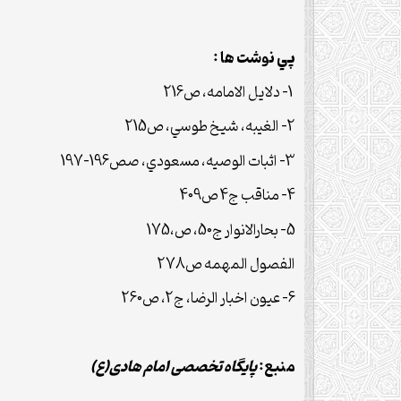
پي نوشت ها :
1- دلايل الامامه، ص216
2- الغيبه، شيخ طوسي، ص215
3- اثبات الوصيه، مسعودي، صص196-197
4- مناقب ج4 ص409
5- بحارالانوار ج50، ص،175
الفصول المهمه ص278
6- عيون اخبار الرضا، ج2، ص260
منبع:
پایگاه تخصصی امام هادی(ع)