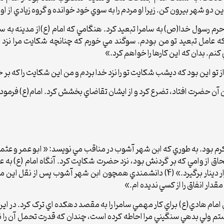
و شهر بيرون کن. زيرا او مردم را به سوي خود خوانده و گروه زيادي از او پ
ر حرم رسول خدا(ص) به سامرا تبعيد کرد. هنگامي که امام (ع)از مدينه به
 که عامل تبعيد تو من بودم. سوگند مي خورم که چنانچه شکايت مرا نزد 
نم. بدان که اين کارها را خواهم کرد.»
 تو اين بود که ديشب شکايت تو را نزد خدا بردم و من اين شکايت را که بر خ
آن حضرت افتاد، تضرع کرد و از ايشان تقاضاي بخشش کرد. امام(ع) فرمود: تو
م بود. به طوري که ابن شهر آشوب در مناقب مي نويسد: « ابو عمر و عث
علي بن جعفر نيز 30 هزار دينار بپردازد و خود نيز 30 هزار دينار برگيرد.» (4) دانشمندي
دار انفاق را از کسي نديده ام.»
امام هادي(ع) براي کار مهمي سامرا را به مقصد دهکده اي ترک کرد. در ا
 ولي بدهي سنگيني مرا احاطه کرده است، چندان که قدرت تحمل آن را ندا