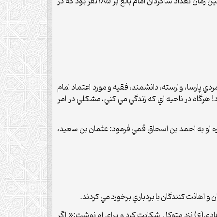
با وجود مخالفت هاي شديد خلفاي ملعون عباسي و جلوگيري از فعاليت هاي حضرت هادي(ع)، بنابر اظهار شيخ طوسي در همين زمان تعداد شاگردان امام بالغ بر 185 نفر بود که در
 پارسا، وارسته، دانشمند، فقيه و مورد اعتماد امام
! هرگاه در ناحيه اي که زندگي مي کني، مشکلي در امر
اره او به احمد بن اسحاق قمي فرمود: عثمان بن سعيد،
و اهانت کنندگان با بردباري برخورد مي کردند.
ي(ع) نزد متوکل شکايت کرد و براي او نوشت:« اگر