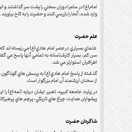
امام(ع) در سامرا دوران سختي را پشت سر گذاشتند و ان
وارد شده، آنجا را بازرسي کنند و حضرت را به کاخ بياورند.
علم حضرت
علماي بسياري در عصر امام هادي(ع) مي زيسته اند که ب
سن کم، بسيار کارشناسانه به تمامي آنها پاسخ مي گفتند
اطرافيان استوارتر مي شد.
گذشته از پاسخ امام هادي(ع) به پرسش هاي گوناگون مر
از سخنان ارزشمند آن امام بزرگوار است.
در زيارت جامعه کبيره، تعبير ايشان درباره ائمه(ع) ر
پيشوايان هدايت، چراغ هاي تاريکي، پرچم هاي پرهيزکا
شاگردان حضرت