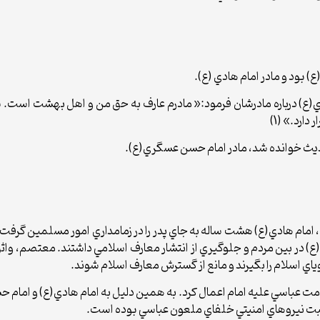
) بود و مادر امام هادي (ع).
هادي(ع) درباره مادرشان فرمود:« مادرم عارف به حق من و اهل بهشت است
ارد.» (1)
دت حضرت امام جواد(ع) در سن 25 سالگي، امام هادي(ع) هشت ساله به جاي پدر را در زمامداري ا
(ع) در بين مردم و جلوگيري از انتشار معارف اسلامي داشتند. معتصم، وا
ياي اسلام را بگيرند و مانع از گسترش معارف اسلام شوند.
کومت عباسي عليه امام اعمال کرد. به همين دليل به امام هادي(ع) و ام
اقبت نيروهاي امنيتي خلفاي ملعون عباسي بوده است.