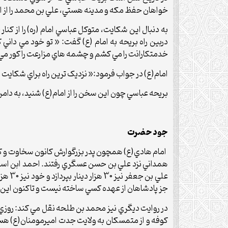
خواهان حفظ مکه و مدينه هستي، علي بن محمد را از اين د
به دنبال اين شکايت، متوکل عباسي امام (ره) را از کنا
دربين راه بريحه به امام (ع) گفت: « تو خود مي داني
خدمتکارانت را مي کشم و چشمه هاي مزارعت را کور مي ک
امام(ع) در جواب فرمود:« نزديک ترين راه براي شکايت از
بريحه عباسي چون اين سخن را از امام(ع) شنيد، به دامن 
جود حضرت
امام هادي(ع) همچون پدر بزرگوارش کانون سخاوت و کر
جز پادشاهان از عهده کسي ساخته نيست و تاکنون اين مق
در روايت ديگري نيز محمد بن طلحه نقل مي کند: روزي 
کوفه و از متمسکان به ولايت جدت اميرمومنان(ع) هستم