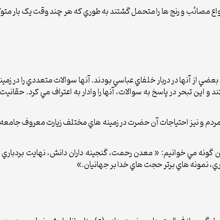
واع مصائب و رنج ها را متحمل گشتند به طوري که هر چند وقت يک بار متو
عضي از آنها در دربار خلفاي عباسي بودند. آنها سوالات متعددي را در زمي
 و اين تبحر در پاسخ به سوالات، آنها را وادار به اعتراف مي کرد. حقان
دم و نيز احتياجات آن حضرت در زمينه هاي مختلف زيارت معروف جامعه کبير
ا اين گونه مي خوانيم: « معدن رحمت، گنجينه داران دانش، نهايت بردباري 
ري، نمونه هاي برتر حجت هاي خدا بر جهانيان.»