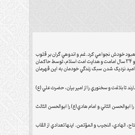
ا با معبود خودش نجوا مي کرد. غم و اندوهي گران بر قلوب
مؤمنان سنگيني مي کرد و چشم ها در فراق آن محبوب اشک مي ريخت. امام هادي(ع) پس از 42 سال زندگي سراسر رحمت و برکت و 34 سال امامت و هدايت امت اسلام، توسط حاکمان
 اميد نزديک شدن سبک زندگي خودمان به اين قهرمان
لي مي گذارند تا بلاغت و سخنوري را از امير بيان، حضرت علي (ع)
را ابوالحسن الثاني و امام هادي(ع) را ابوالحسن الثالث
اح، الهادي، النجيب و المؤتمن. اينها تعدادي از القاب