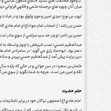
ميان آنان چهره هاي برجسته علمي و فقهي فراواني دي
ايوب بن نوح؛ مردي امين و مورد وثوق بود و در عبادت و 
حسن بن راشد؛ از اصحاب امام جواد(ع) و امام هادي که نزد
حسن بن ناصر؛ او پدر جد سيد مرتضي از سوي مادر است و 
عبدالعظيم حسني؛ نسب شريفش با چهار واسطه به امام ح
دهم بود. ابوحماد رازي مي گويد: در سامراء بر امام ه
دين برايت پيش آمد از عبدالعظيم حسني بپرس و سلام مر
عثمان بن سعيد؛ در سن جواني و در حالي که يازده سال 
ثقه و امين من است. هرچه به شما بگويد از سوي من گفته 
حلم حضرت
امام هادي(ع) همچون نياکان خود در برابر ناملايمات برد
در تاريخ نقل است بريحه عباسي که از سوي دستگاه 