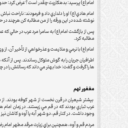
امام(ع) پرسيد: بدهکاريت چقدر است؟ عرض کرد: حدود 
امام هادي(ع) او را دلداري داد و فرمودند: ناراحت ن
نوشته شده در اين ورقه را از من مطالبه کن هرچند در حض
پس از بازگشت امام(ع) به سامرا مرد عرب در حالي که ع
مطالبه کرد.
امام(ع) با نرمي و ملايمت و عذرخواهي از تأخير آن، ا
اطرافيان جريان را به گوش متوکل رساندند. پس از آنکه م
ها را گرفت و گفت: خدا بهتر مي داند که رسالتش را در چه خ
مغفور لهم
بيشتر شيعيان در قرن نخست از شهر کوفه بودند. از دو
عرب تباري بودند که در قم مي زيستند. در زمان اما
وجود داشت. در کنار قم، دو شهر آبه يا آوه و کاشان ن
مردم قم و آوه، همچنين براي زيارت مرقد مطهر امام رضا