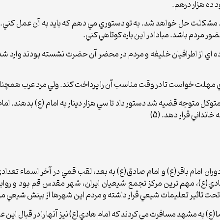
ده هزار درهم.
باش. مشکلت حل خواهد شد. به تو دستوري مي دهم که بايد به آن عمل کني. 
ور مردم باشد. مبادا در اين باره کوتاهي کني.
ده اي از اطرافيان خليفه و مردم در محضر آن حضرت نشسته بودند وارد شد 
ز وي مهلت خواست تا در وقت مناسب آن را پرداخت کند. ولي مرد عرب همچنان
توکل متوجه قضيه شد دستور داد تا سي هزار دينار به امام (ع) بدهند. امام(ع
انداني قرار دهد. (5)
ران امام باقر(ع) و امام صادق(ع) به بعد، لقب قمي در آخر اسماء تعدا
م هادي(ع)، مهم ترين مرکز تجمع شيعيان ايران، شهر مقدس قم بود و رو
يز تحت تاثير تعليمات شيعي قرار داشته و مردم اين شهرها از بينش شيعي م
(ع) به مشهد مسافرت مي کردند که امام هادي(ع) نيز آنها را در قبال اين 