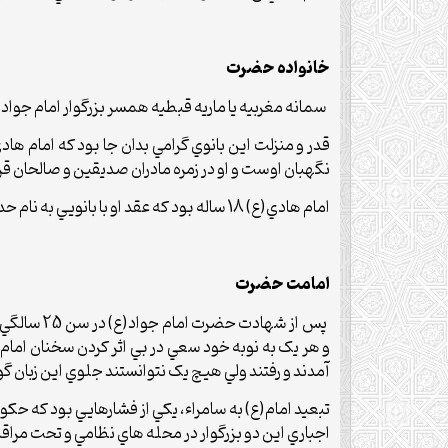
خانواده حضرت
سمانه مغربيه يا ماريه قبطيه همسر بزرگوار امام جواد(ع
قدر و منزلت اين بانوي گرامي بدان جا بود که امام 
نگهبان اوست و او در زمره مادران صديقين و صالحان قرار د
امام هادي(ع) 18 ساله بود که عقد او با بانويي به نام حديث خوانده شد، مادر امام حسن عسگري(ع).
امامت حضرت
پس از شها
و هر يک به نوبه خود سعي در بي اثر کردن سخنان امام
آمدند و رفتند ولي هيچ يک نتوانستند جلوي اين زبان گو
تبعيد امام(ع) به سامراء، يکي از فشارهايي بود که ح
اجباري اين دو بزرگوار در محله هاي نظامي و تحت مر