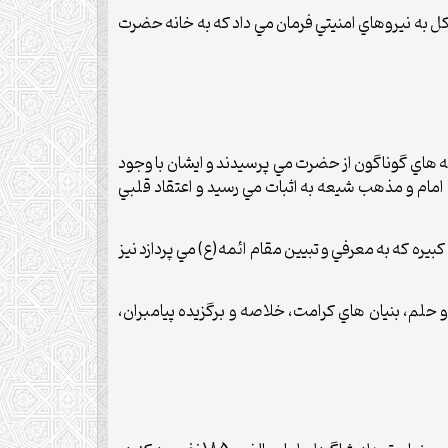
کل به نيروهاي امنيتي فرمان مي داد که به خانه حضرت
نه هاي گوناگون از حضرت مي پرسيدند و ايشان با وجود
يت امام و مذهب شيعه به اثبات مي رسيد و اعتقاد قلبي
ه که به معرفي و تبيين مقام ائمه(ع) مي پردازد نيز
و حلم، بنيان هاي کرامت، خلاصه و برگزيده پيامبران،