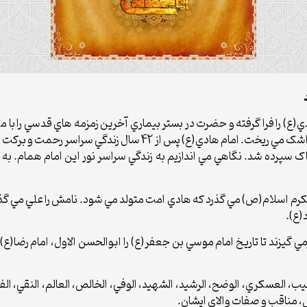
دن امام هادي(ع) را فرا گرفته و حضرت در بستر بيماري آخرين زمزمه هاي قدسي ر
سپرده شد. نگاهي مي اندازيم به زندگي سراسر نور اين امام همام. به
دينه. 212 سال از بعثت نبي مکرم اسلام(ص) مي گذرد که هادي امت متولد مي شود. نامش را ع
(ع).
مي گيزند تا تاريخ امام موسي بن جعفر(ع) را ابوالحسن الاول، امام رضا(ع) 
يب، العسکري، الوضح، الرشيد، الشهيد، الوفي، الخالص، العالم، النقي، الفت
، مناقب و صفات والاي ايشان.