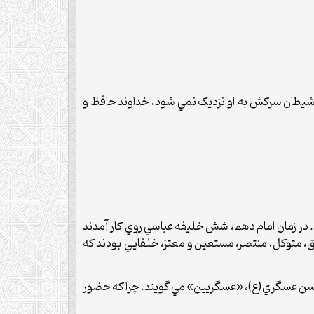
. شيطان سرکش به او نزديک نمي شود، خداوند حافظ و
مور مسلمين گرفت. در زمان امام دهم، شش خليفه عباسي روي کار آمدند
ثق، متوکل، منتصر، مستعين و معتز، خلفايي بودند که
ام حسن عسگري(ع)، «عسگريين» مي گويند. چرا که حضور