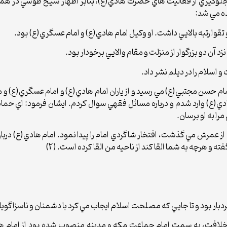
ده مي شد:
تقوا رتبه بالايي داشت. او وکيل امام هادي(ع) و امام عسگري(ع) بود.
 آن دو بزرگوار از منزلت و مقام والايي برخودار بود.
اسلام را در ديلم نشر داد.
سن مجتبي(ع) مي رسيد و از ياران امام هادي(ع) و امام عسگري(ع) و مردي
ادي(ع) وارد شدم و درباره مسائل فقهي سوال کردم. ايشان فرمود: اي حماد
ا به او برسان.
از عمرش مي گذشت، افتخار شاگردي امام را پيدا نمود. امام هادي(ع) درب
و هرچه به شما القا کند از ناحيه من القا کرده است. (2)
بار بود و تا جايي که مصلحت اسلام ايجاب مي کرد با دشمنان و ناسزاگويان 
خلافت، به سمت امام جماعت مکه و مدينه منصوب شده بود از امام هاد