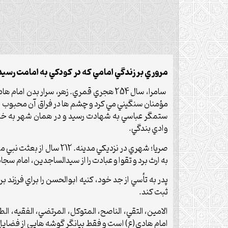
مروري بر زندگي امامي که در کودکي به امامت رسيد
سامرا، سال 254 هجري قمري. زهر، سرار ب
ستمگر عباسي به شهادت رسيد و در همان شهر به خاک 
وادي بندگي.
صريا؛ شهري در نزديکي م
به ارث برد و تقوا و عبادت را از سيدالساجدين، امام سجاد
پدر به تأسي از جد خود، کنيه ابوالحسن را براي فرزند بر
ثبت کند.
الامين، التقي، الناصح، المتوکل، المرتضي، الفقيه، الط
امام هادي(ع) است و فقط بيانگر گوشه هايي از فضايل