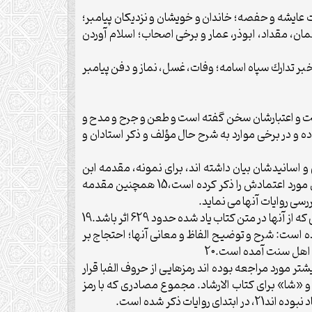
سلمه؛ احوالات عايشه و حفصه؛ خاندان و خويشان و نزديكان پيامبر؛
ن، مقداد، ابوذر، عمار و برخى اصحاب؛ اسلام آوردن
گام وفات و خبر تدارك سپاه اسامه؛ وفات، غسل، نماز و دفن پيامبر
سپس به توثيق آنها پرداخته؛ يعنى درباره وثاقت و اعتبارشان سخن گفته است و طعن و جرح و مدح و
شده آن را تصحيح نموده و در برخى موارد به شرح حال مؤلف و ذكر استادان و
و اسانيدشان بيان داشته اند، براى نمونه، مقدمه ابن
شهرآشوب بر كتابش (مناقب آل ابى طالب) را آورده كه در آن مؤلف اسناد و مشايخ روايت خويش را نام برده و روايات و سندهاى مورد اعتمادش را ذكر كرده است،15 همچنين مقدمه
مجموع مصادرى كه مؤلف در مقدمه بحارالانوار ذكر كرده بالغ بر 450 كتاب و رساله است،18 ولى به نظر مى رسد شمار تمام منابعى كه از آنها در متن كتاب ياد شده حدود 629 اثر باشد.19
ه است: شرح و توضيح الفاظ و معانى آنها؛ احتجاج بر
ى اهل سنت آمده است.20
تر مورد مراجعه بوده اند رمزهايى از حروف الفبا قرار
و «شا» براى كتاب الارشاد. مجموع مصادرى كه با رمز