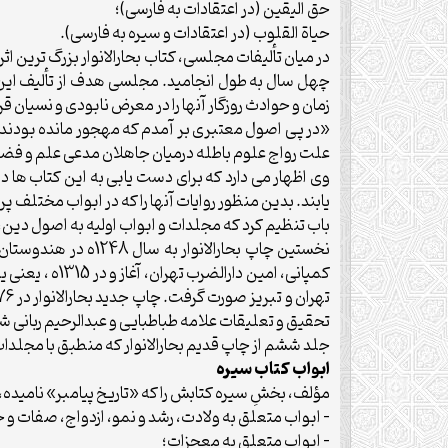
حق اليقين (در اعتقادات به فارسى)؛
حياة القلوب (در اعتقادات و سيره به فارسى).
در ميان تأليفات مجلسى، كتاب بحارالانوار بزرگ ترين 
چهل سال به طول انجاميد. مجلسى هدف از تأليف اين 
زمان و حوادث روزگار آنها را در معرض نابودى و نسيان قرا
«در پى اصول معتبرى بر آمدم كه مهجور مانده بودند و
علت رواج علوم باطله درميان جاهلان مدعى علم و فضل 
وى اظهار مى دارد كه براى دست يابى به اين كتاب ها در
باب تنظيم كرد كه مجلدات و ابواب اوليه به اصول دين
تحقيق و تعليقات علامه طباطبايى و عبدالرحيم ربانى شي
جلد ششم از چاپ قديم بحارالانوار كه منطبق با مجلدات 15 تا 22 چاپ جديد است، به سيره نبى اكرم صلى الله عليه وآله اختصاص يافته 
ابواب كتاب سيره
مؤلف، بخشِ سيره كتابش را كه «تاريخ پيامبر» ناميده
– ابواب متعلق به ولادت، رشد و نمو، ازدواج، صفا
– ابواب متعلق به معجزات؛