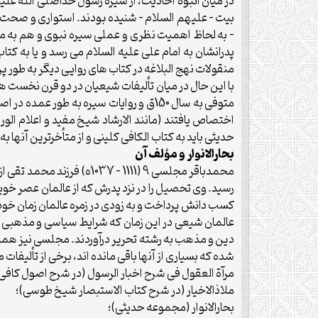
در ميان انبوه احاديث، از سيره رسول خداصلى الله عليه
بيت – عليهم السلام – شنيده بودند. استوارى و صحت اين
– به لحاظ اهميت نظرى و عملى سيره نبوى و هم به منظ
پدرانشان به امام على عليه السلام مى رسد و يا به كت
منقولات نهج البلاغه در كتاب هاى روايى ديگر به طور پ
با اين حال در ميان تأليفات شيعيان در دو قرن نخست ه
متوفى به سال 150ق و روايات سيره به ط
اختصاص يافتند (مانند الارشاد شيخ مفيد و اعلام ال
حديثى بايد به كتاب الكافى كلينى و از متأخرترين آنها به
بحارالانوار و مؤلف آن
محمدباقر مجلسى 9 (1111 –
رسيد. وى تحصيل را در نزد پدرش كه از عالمان عصر خ
كسب دانش پرداخت و به زودى در زمره عالمان زمان خود
عالمان شيعى در اين زمان كه شرايط سياسى و مذهبى ر
دين و مذهب به رشته تحرير درآوردند. مجلسى نيز همپاى 
شده كه بسيارى از آنها باقى مانده اند، برخى از تأليفات م
مرآة العقول فى شرح اخبار الرسول (در شرح اصول كافى)
ملاذالاخيار (در شرح كتاب الاستبصار شيخ طوسى)؛
بحارالانوار (مجموعه حديثى)؛