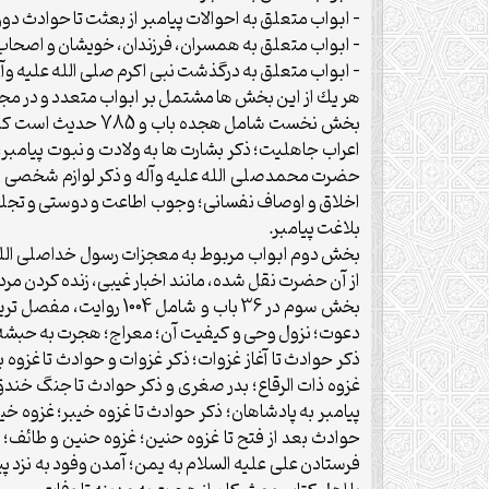
– ابواب متعلق به احوالات پيامبر از بعثت تا حوادث دور
– ابواب متعلق به همسران، فرزندان، خويشان و اصحاب 
– ابواب متعلق به درگذشت نبى اكرم صلى الله عليه وآل
هر يك از اين بخش ها مشتمل بر ابواب متعدد و در مجموع داراى 2655 حديث مى باش
بخش نخست شامل هجد
اعراب جاهليت؛ ذكر بشارت ها به ولادت و نبوت پيامبر؛ 
حضرت محمدصلى الله عليه وآله و ذكر لوازم شخصى اي
اخلاق و اوصاف نفسانى؛ وجوب اطاعت و دوستى و تجليل 
بلاغت پيامبر.
از آن حضرت نقل شده، مانند اخبار غيبى، زنده كردن م
بخش سوم در 36 باب و 
دعوت؛ نزول وحى و كيفيت آن؛ معراج؛ هجرت به حبشه؛ 
ذكر حوادث تا آغاز غزوات؛ ذكر غزوات و حوادث تا غزوه ب
غزوه ذات الرقاع؛ بدر صغرى و ذكر حوادث تا جنگ خند
پيامبر به پادشاهان؛ ذكر حوادث تا غزوه خيبر؛ غزوه 
حوادث بعد از فتح تا غزوه حنين؛ غزوه حنين و طائف؛
فرستادن على عليه السلام به يمن؛ آمدن وفود به نزد پي