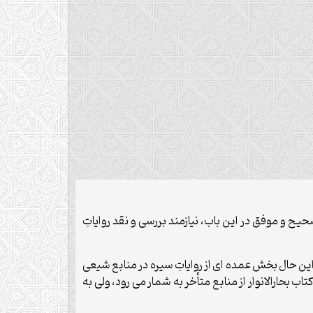
ح و موفق در اين باب، نيازمند بررسى و نقد رواياتِ
 اين حال بخش عمده اى از رواياتِ سيره در منابع شيعى
 بحارالانوار از منابع متأخر به شمار مى رود، ولى به