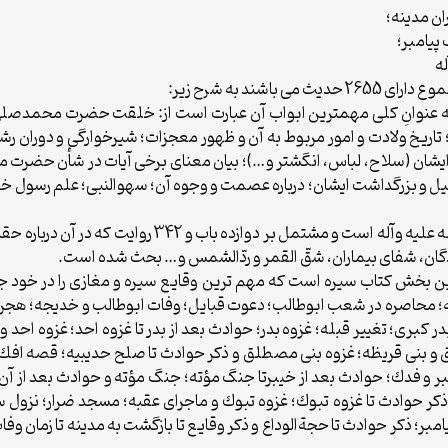
ان مدينه؛
پيامبر؛
ه
ند به شرح زير:
ه باب و 785 حديث است كه عنوانِ كلى مهمترين ابواب آن عبارت است از: خلقت حضرت مح
تاريخ ولادت و امور مربوط به آن و ظهور معجزات؛ شيرخوارگى و دوران رشد؛
شان (سلاح، لباس، انگشتر و…)؛ بيان معناى برخى آيات در شأن حضرت 
و بزرگداشت ايشان؛ درباره عصمت و وجوه آن؛ سهوالنبى؛ علم رسول خدا؛ 
بخش دوم ابواب مربوط به معجزات رسول خداصلى الله عليه 
ردگان، شفاى بيماران، شقّ القمر و ردّالشمس و… بحث شده است.
شامل 1004 روايت، مفصل ترين بخش كتاب سيره است كه مهم ترين وقايع سيره و مغازى 
محاصره در شعب ابوطالب؛ دعوت قبايل؛ وفات ابوطالب و خديجه؛ هجرت ب
در كبرى؛ تغيير قبله؛ غزوه بدر؛ حوادث بعد از بدر تا غزوه احد؛ غزوه احد و
ق و بنى قريظه؛ غزوه بنى مصطلق و ذكر حوادث تا صلح حديبيه؛ قصه افك؛ 
خيبر و فدك؛ حوادث بعد از خيبرتا جنگ مؤته؛ جنگ مؤته و حوادث بعد از آ
 ذكر حوادث تا غزوه تبوك؛ غزوه تبوك و ماجراى عقبه؛ مسجد ضرار؛ نزول 
امبر؛ ذكر حوادث تا حجةالوداع و ذكر وقايع تا بازگشت به مدينه تا زمان و