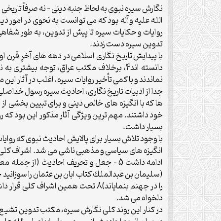
نگارش سيره نبوى به لحاظ جنبه دينى – نه صرفاً تاريخى
تدوين سيره دست زدند.
با پيدايش تاريخ نگارى اسلامى در دهه هاى آخرِ قرن 
دانسته اند4، برخلاف مكتب عراق، توجه بيشتر
نماندند و با كمى تأخير روايات سيره، اغلب در آثار اين
جدا از ادبيات تاريخ نگارى، احاديث سيره رسول خداصلى 
ها كه با انگيزه هاى خالص دينى و براى تبيين بخشى از 
خود داشتند. مهم ترين ويژگى آثار مذكور اين بود كه 
بسيار داشت.
با وجود تلاش بسيار براى پالايش احاديث نبوى كه رواي
انگيزه هاى سياسى و مذهبى ناشى مى شد. اشراف كلى ح
را در جهنم بنماياند)8 تحت همين اش
دلخواه مى شد.
در كنار اين روند كلى نگارش سيره، مكتب تدوين تشيع ب