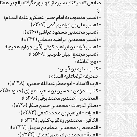
منابعى كه در كتاب سيره از آنها بهره گرفته بالغ بر ه
از:
– تفسير منسوب به امام حسن عسكرى عليه السلام؛
– تفسير على بن ابراهيم قمى (307ه )؛
– تفسير محمدبن مسعود عياشى (260ه )؛
– تفسير محمدبن ابراهيم نعمانى (342ه )؛
– تفسير فرات بن ابراهيم كوفى (قرن چهارم هجرى)؛
– تفسير مجمع البيان طبرسى (548ه )؛
– نهج البلاغه؛
– كتاب سليم بن قيس؛
– صحيفه الرضاعليه السلام؛
– قرب الاسناد – ابوجعفر عبدالله حميرى (298ه )؛
– كتاب المؤمن – حسين بن سعيد اهوازى (حدود 250ه )؛
– المحاسن – احمدبن محمد برقى (280ه )؛
– بصائر الدرجات – محمدبن حسن صفار (290ه )؛
– الغارات – ابراهيم بن محمد ثقفى (283ه )؛
– الكافى – محمدبن يعقوب كلينى (329ه )؛
– التمحيص – محمدبن همام بن سهيل (332ه )؛
– الغيبة – محمد بن ابراهيم نعمانى (342ه )؛