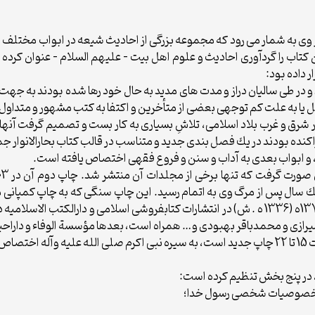
اثر وى به شمار مى رود كه مجموعه بزرگى از احاديث شيعه در ابواب مختلف 
كتاب را گردآورى احاديث و علوم اهل بيت – عليهم السلام – عنوان كرد
ر داده بود:
 در طى ساليان دراز و مدت هاى مديد به حال خود رها شده بودند به جهت 
يا به علت كم توجهى بعضى از متأخرين و اكتفا به كتب مشهور و متداول…
 شرق و غرب بلاد اسلامى، تلاشِ بسيارى به كار بست و تصميم گرفت آنها را
، و ابواب بعدى به آداب و سنن و فروع فقهى اختصاص يافته است.
رازى و محمدباقر بهبودى و… همراه است، بعدها مؤسسة الوفاء و داراحياء 
است.
، در پنج بخش تنظيم كرده است:
ت و خصوصيات شخصى رسول خدا؛