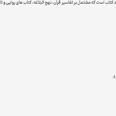
فتاد كتاب است كه مشتمل بر تفاسير قرآن، نهج البلاغه، كتاب هاى روايى و 