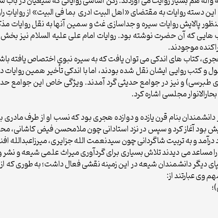
 وآله هم بسيار روايت مى آوردند. ركن اساسى رواياتى كه شيعيان در باب سير
 دسته روايات به مقتضاى «اهل البيت ادرى بما فى البيت» از رواياتِ راو
ور پالايش روايات سيره و جداسازى غث و سمين آنها به نقل روايات مذكور 
اب هايى كه آن حضرت نوشته بود. روايات امام على عليه السلام نيز بخش 
راكنده موجودند.
جرى، كتاب هاى اندكى مى توان يافت كه به سيره نبوى اختصاص يافته باشد
ور عمده در اصول و كتب روايى ايشان نقل شده بودند، اما با اندكى تأخير همين ر
ورى طبرسى) و نيز در جوامع حديثى گرد آمدند. ويژگى خاص اين جوامع حد
 بحارالانوار مجلسى اشاره كرد.
 1037ه) فرزند محمد تقى از دانشمندان بنام قرن يازده و دوازده هجرى بود كه نسب او از 
ويش بود آغاز كرد و سپس در نزد استادانى چون ملامحسن فيض كاشانى، 
 درآمد و به تربيت شاگردانى چون سيدنعمت الله جزايرى، ميرزاعبدالله ا
ا مساعد مى ديدند تلاش بسيارى براى گردآورى ميراث علمى شيعه و نشر و 
ديگر دانشمندان شيعه در اين زمينه نقشى فعال داشت؛ به طورى كه از وى ب
هم وى عبارتند از:
؛