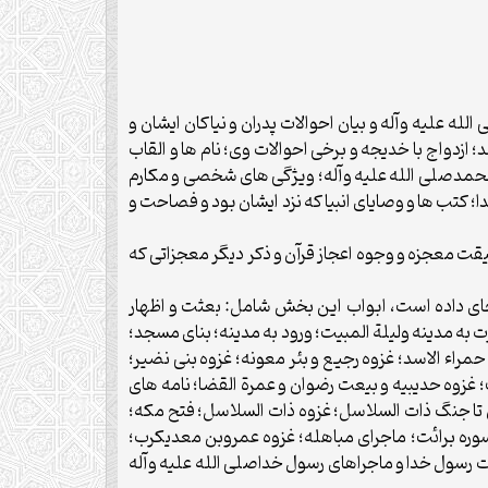
مدصلى الله عليه وآله و بيان احوالات پدران و نياكان ايشان و
 ازدواج با خديجه و برخى احوالات وى؛ نام ها و القاب
محمدصلى الله عليه وآله؛ ويژگى هاى شخصى و مكارم
كتب ها و وصاياى انبيا كه نزد ايشان بود و فصاحت و
وآله است و مشتمل بر دوازده باب و 342 روايت كه در آن درباره حقيقت معجزه و وجوه اعجاز قرآن و ذكر ديگر معجزاتى كه
را در خود جاى داده است، ابواب اين بخش شامل: بعثت و اظهار
ه مدينه وليلة المبيت؛ ورود به مدينه؛ بناى مسجد؛
 حمراء الاسد؛ غزوه رجيع و بئر معونه؛ غزوه بنى نضير؛
غزوه حديبيه و بيعت رضوان و عمرة القضا؛ نامه هاى
ن تا جنگ ذات السلاسل؛ غزوه ذات السلاسل؛ فتح مكه؛
سوره برائت؛ ماجراى مباهله؛ غزوه عمروبن معديكرب؛
فات رسول خدا و ماجراهاى رسول خداصلى الله عليه وآله