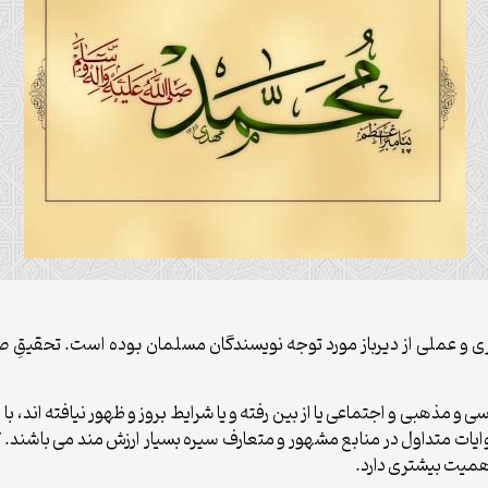
 و عملى از ديرباز مورد توجه نويسندگان مسلمان بوده است. تحقيقِ صحي
 مذهبى و اجتماعى يا از بين رفته و يا شرايط بروز و ظهور نيافته اند، با
ات متداول در منابع مشهور و متعارف سيره بسيار ارزش مند مى باشند. كتاب
هميت بيشترى دارد.