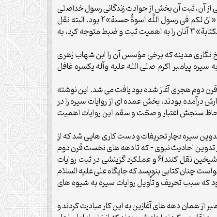
اسى از آن، ثبت آن بخش از حوادث زندگانى رسول خداصلى
الله عليه وآله بود كه مى توانست به نحوى در امور دين و دنياى مردم مفيد و راهنما باشد، انديشه اى كه برخاسته از آموزه الهى «انّ لكم فى رسول اللَّه اسوةٌ حسنة»2 بود. البته نقل
روايات و حكايات سيره تا پيش از تدوين، به طور شفاهى متداول و سرمشق زندگى مسلمانان بود، اما وقتى كلام «قيِّدوا العلم بالكتابة»3 آنان را به اهميت ثبت و ضبط متوجه كرد، به
ريخ نگارى مدينه كه برخى مؤسس آن را ابن شهاب زهرى
ن به سيره پيامبر اكرم صلى الله عليه وآله يكسره غافل
مه قرن دوم هجرى آغاز شده بود يافت مى شد. اين نوشته
ارش درآمده بودند، بخش عمده اى از روايات سيره را در
ه لحاظ سنجش اعتبار و صحّت و سقم اين روايات اهميت
 تدوين سيره دچار تحريفات و دست كارى هايى شد كه از
 تدوين احاديث نبوى – كه تا دهه هاى نخست قرن دوم
ادامه داشت 5 – جعل و تحريف احاديث (از جمله معاويه تشويق مى كرد رواياتى عليه على عليه السلام و در فضايل عثمان و شيخين نقل كنند)6 و عملكرد گزينشى در ثبت روايات
اقب انصار ياد شده بود7 و خالدبن عبدالله قسرى از زهرى خواست چنان كتابى بنويسد كه جايگاه على عليه السلام
 را افزود كه سبب تحريف و تأويل روايات سيره به شيوه هاى
 از همان دهه هاى آغازين به اين كار مبادرت كردند و