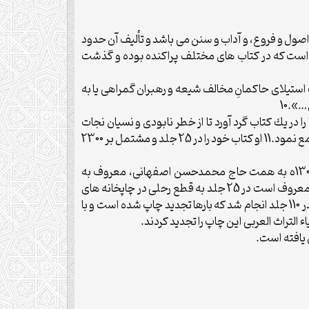
اصول و فروع، و آداب و سنن مى باشد و تأليف آن حدود
ه است كه در كتاب هاى مختلف پراكنده بوده و گذشت
استيلاى حاكمانِ مخالف شيعه و رهبران گمراهى يا به
».10
 در يك كتاب گرد آورد تا از خطر نابودى و نسيان نجات
يابند. بدين منظور روايات آنها را كه در ابواب مختلف پراكنده بودند در يك فصل بندى جديد و متناسب در قالب كتاب بحارالانوار جمع نمود.11 او كتاب خود را در 25 جلد و مشتمل بر 2300
نخستين چاپ بحارالانوار به سال 1248ه در هندوستان صورت گرفت كه تنها برخى از مجلدات آن منتشر شد. چاپ دوم آن در 1303ه به همت حاج محمدحسن اصفهانى، معروف به
كمپانى، امين دارالضرب تهران، آغاز و در 1315ه ، يعنى يك سال پس از مرگ وى به اتمام رسيد. اين چاپ سنگى كه به چاپ كمپانى معروف است در 25 جلد به قطع رحلى در چاپخانه هاى
تهران و تبريز صورت گرفت. چاپ جديد بحارالانوار در 1376ه (1336 ه . ش) در انتشارات كتابفروشى اسلامى و دارالكتب الاسلاميه در 110 جلد انجام شد كه بارها تجديد چاپ شده است و با
التراث العربى اين چاپ را تجديد كردند.