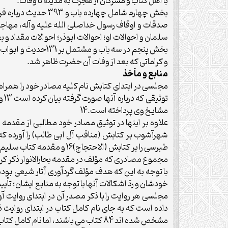
با اهل كتاب و مشركان از هجرت به مدينه تا وفات.
بخش چهارم شامل چها
صدقات و اوقاف رسول خداصلى الله عليه وآله، مهاجري
سلمان و احوالات او؛ احوالات ابوذر؛ احوالات مقداد و
بخش پنجم در سه با
و كراماتى كه بعد از وفات آن حضرت ظاهر شد.
منابع و مآخذ
تو
مشايخ وى پرداخته است.14
علاوه بر اينها در توثيق مصادر خود مطالبى از مقدمه 
طبرسى را بر كتابش (الاحتجاج)16 و مقدمه كتاب سليم بن قيس هلالى 17 و چند كتاب ديگر را آورده است كه كمك بسيار به نقد و بررسى روايات آنها مى نمايد.
با توجه به اين كه هدف مؤلف گردآورى آثار شيعى بوده
خودشان و ردّ اشكالات آنها با توجه به منابع ايشان؛ تأ
مجلسى هر روايت را با ذكر مصدر آن در ابتداى روايت آو
داده است كه به جاى نام كامل كتاب در ابتداى روايت 
مشخص شده اند 84 كتاب مى باشند، اما نام كامل كتاب هاى كوچك تر يا آنهايى كه كمتر بدان ها مراجعه شده يا چندان مورد اعتماد نبوده اند21، در ابتداى روايات ذكر شده است.