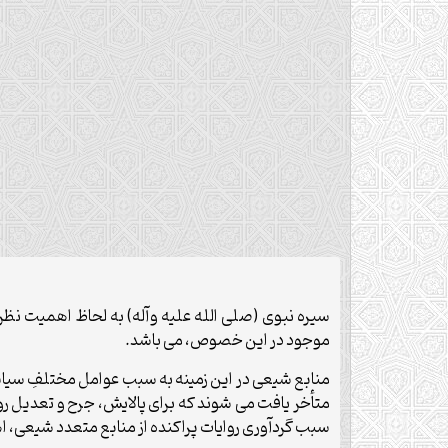
سيره نبوى (صلى الله عليه وآله) به لحاظ اهميت نظرى
موجود در اين خصوص، مى باشد.
منابع شيعى در اين زمينه به سبب عوامل مختلفِ سياسى و
متأخر يافت مى شوند كه براى پالايش، جرح و تعديل رواي
سبب گردآورى روايات پراكنده از منابع متعدد شيعى، ا