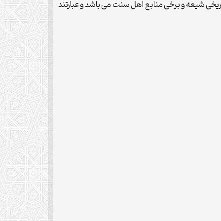
تاريخى شيعه و برخى منابع اهل سنت مى باشد و عبارتند