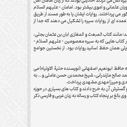
ه نقل مى كردند احاديثى بودند كه از زبان امامان اهل
يان عثمانى و اموى بيشتر بود. امامان – عليهم السلام
مى پرداختند. روايات ايشان يا به طور مسند از طريق
عمده اى از روايات سيره را تشكيل مى دهند كه جدا از
؛ مانند كتاب المبعث و المغازى ابان بن عثمان بجلى،
وايات در كتاب هايى كه به سيره معصومين – عليهم السلام –
يثى همان حفظ اسانيد روايات بود. از نخستين جوامع
طرف مادرى به حافظ ابونعيم اصفهانى (نويسنده حلية الاولياء) مى
محمد صالح مازندرانى، شيخ محمدبن حسن عاملى و… به
فندى و ميرزا مهدى مشهدى پرداخت.
گسترش آن به خرج دادند و كتاب هاى بسيارى در حوزه
الغ بر پنجاه كتاب و رساله به زبان عربى و فارسى ذكر