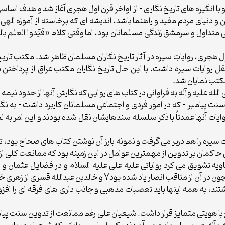
 و با انگيزه هاى تاريخ نگارى – از اواخر قرن اول هجرى آغاز شد و هدف اس
اول هجرى، رواياتِ سيره در آثار تاريخ نگاران مسلمان ظاهر شد. مكتب تا
ى به نقل روايات سيره داشت. با اين حال تاريخ نگاران مكتب عراق از پرداخت
 مكتب نمايان شد.
الله عليه وآله به فراوانى در كتاب هاى روايى كه نگارش آنها از حدود ني
سنت پيامبر – كه در امور فردى و اجتماعى مسلمانان كاربرد داشت – به نگ
روايات آنها عمدتاً با ذكر سلسله سندهايشان نقل شده بودند و اين امر ب
ات سيره را هم دربر مى گرفت و نمونه بارز آن نوشتن كتاب هاى صحاح بود،
اكمان بر تدوين از مهمترين عوامل در اين زمينه بود كه ممانعت كلى از
(سليمان بن عبدالملك كتاب ابان بن عثمان را سوزانيد چون در آن از من
راف كلى قرار داشتند، به همه اينها بايد تعصبات مذهبى و جانب دارى هاى فرقه اى
ا هويتى متمايز قرار داشت. شيعيان على رغم ممانعت از تدوين سنت پيامبر