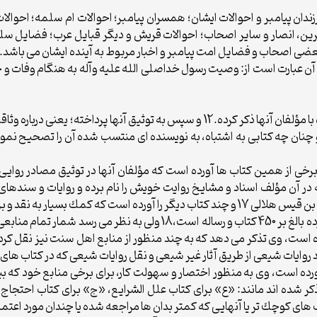
رده باب و 393 حديث درباره فرزندان پيامبر و احوالات ايشان؛ همسران پيامبر؛ احوالات ام 
ن، انصار و ساير اصحاب؛ احوالات قريش و ديگر قبايل عرب؛ فضايل سلما
 بعضى اصحاب و فضايل امت پيامبر و اخبار مربوط به آينده ايشان مى باشد.
ب و مشتمل بر 131حديث و ابواب آن عبارت است از: وصيت رسول خداصلى الله عليه وآله به هن
مجلسى در ابتداى كتابش نام كليه مصادر خود را همراه با مؤلفان آنها ذكر كرده.12 و 
ثيقى كه درباره آنها صورت گرفته بيان كرده است 13 و چنان چه كتابى به اشتباه، به نويسنده اى منتسب 
برخى از همين كتاب ها آورده است كه مؤلفان آنها در توثيق مصادر روايى 
 است، وى تذكر مى دهد كه به چند منظور از منابع اهل سنت نيز نقل كرد
ييد روايات شيعى از طريق آثار غير شيعى و نقل روايات شيعى كه در كتاب ها
رده است، وى به منظور اختصار و سهولت كار، براى برخى منابع خود كه بيش
ذكر شده اند مانند: «ع» براى كتاب علل الشرايع، «ج» براى كتاب احتجاج 