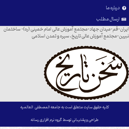
درباره ما
ارسال مطلب
ن-قم-میدان جهاد-مجتمع آموزش عالی امام خمینی (ره)- ساختمان
ن-مجتمع آموزش عالی تاریخ، سیره و تمدن اسلامی
کلیه حقوق سایت متعلق است به جامعه المصطفی العالمیه
طراحی و پشتیبانی توسط گروه نرم افزاری رسانه