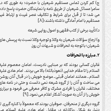
ج) کم کردن تماس مستقیم شیعیان با حضرت؛ به طوری که در
سامرا مسائل شیعیان از طریق نامه یا نمایندگان حضرت پاسخ داده
می شد؛ تا از قبل برای شرایط و تکالیف عصر غیبت و ارتباط غیر
مستقیم با امام آمادگی داشته باشند؛[8]
د) تأیید برخی از کتب فقهی و اصول روایی شیعه
و) ارجاع سؤالات شیعیان به وکلا و توجیه وکلا نسبت به پرسش های
شیعیان؛ با توجه به انحرافات و شبهات آن روز.
2. مبارزه با انحرافات
غالیان کسانی بودند که بر مبنایی نادرست، امامان معصوم علیه
السلام را تا مقام خدایی (نعوذبالله) بالا می بردند. امام هادی علیه
السلام ـ همانند امامان قبلی ـ موضع خویش را در قبال آنان روشن
می ساخت و آنان را از گروه شیعه نمی دانست و حتی در نامه های
مختلف، غالیان را افرادی مشرک و کافر معرفی می فرمود و بیزاری
خویش را از آنان به صورت آشکار اعلام می نمود.[9]
گروه دیگری از منحرفان، صوفیان بودند که معمولاً با کناره گیری از
دنیا، به شکل ریاکارانه در مقابل امام هادی علیه السلام می