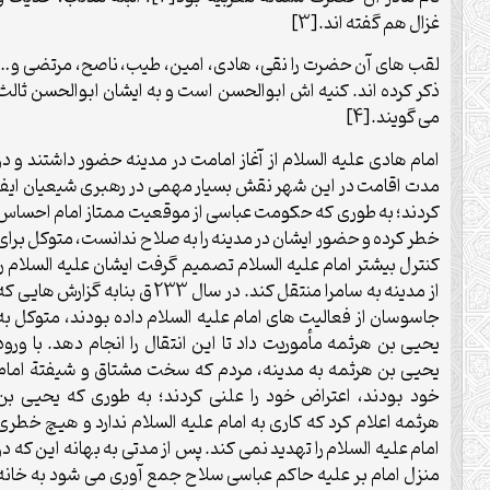
غزال هم گفته اند.[3]
لقب های آن حضرت را نقی، هادی، امین، طیب، ناصح، مرتضی و…
ذکر کرده اند. کنیه اش ابوالحسن است و به ایشان ابوالحسن ثالث
می گویند.[4]
امام هادی علیه السلام از آغاز امامت در مدینه حضور داشتند و در
مدت اقامت در این شهر نقش بسیار مهمی در رهبری شیعیان ایفا
کردند؛ به طوری که حکومت عباسی از موقعیت ممتاز امام احساس
خطر کرده و حضور ایشان در مدینه را به صلاح ندانست، متوکل برای
کنترل بیشتر امام علیه السلام تصمیم گرفت ایشان علیه السلام را
از مدینه به سامرا منتقل کند. در سال 233 ق بنابه گزارش هایی که
جاسوسان از فعالیت های امام علیه السلام داده بودند، متوکل به
یحیی بن هرثمه مأموریت داد تا این انتقال را انجام دهد. با ورود
یحیی بن هرثمه به مدینه، مردم که سخت مشتاق و شیفتة امام
خود بودند، اعتراض خود را علنی کردند؛ به طوری که یحیی بن
هرثمه اعلام کرد که کاری به امام علیه السلام ندارد و هیچ خطری
امام علیه السلام را تهدید نمی کند. پس از مدتی به بهانه این که در
منزل امام بر علیه حاکم عباسی سلاح جمع آوری می شود به خانه