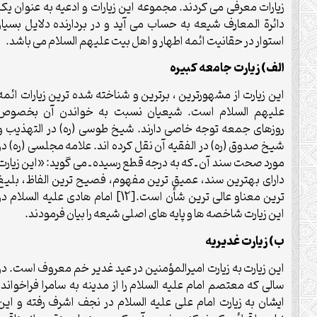
زیارات معرفی می کردند. مجموعه این زیارات و ادعیه به عنوان یک
دائرة المعارف شیعه به حساب می آید و در بردارنده دلایل بسیار
استوار در حقانیت ائمه اطهار و اهل بیت علیهم السلام می باشد.
الف) زیارت جامعه کبیره
این زیارت از مشهورترین ، برترین و شناخته شده ترین زیارات ائمه
علیهم السلام است. شیعیان نسبت به خواندن آن بخصوص
روزهای جمعه توجه خاصی دارند. شیخ طوسی (ره) در التهذیب و
شیخ صدوق (ره) در الفقیه آن نقل کرده اند. علامه مجلسی (ره) در
مورد صحت سند آن ـ که به درجه قطع رسیده ـ می گوید: «این زیارت
دارای بهترین سند، عمیق ترین مفهوم، فصیح ترین الفاظ، بلیغ
ترین معناو عالی ترین شأن است.[12] امام هادی علیه السلام در
این زیارت شاخصه ها و پایه های اصلی شیعه را بیان فرمودند.
ب) زیارت غدیریه
این زیارت به زیارت امیرالمؤمنین در عید غدیر خم معروف است. در
سالی که معتصم امام علیه السلام را از مدینه به سامرا فراخواند،
ایشان به زیارت امام علی علیه السلام در نجف اشرف رفته و این