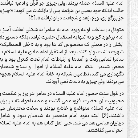
امام علیه السلام حمله بردند، ولی چیزی جز قرآن و ادعیه نیافتند.
جالب اینکه خود یحیی بن هرثمه پس از بازگشت می گوید: «چیزی
جز بزرگواری، ورع، زهد و شجاعت در او نیافتم».[5]
متوکل در ساعات اولیه ورود امام به سامرا به شکلی اهانت آمیز با
امام برخورد کرد و نه تنها به استقبال حضرت نیامد، بلکه دستور داد
ایشان را در محلی که مخصوص گداها بود و به «خان الصعالیک»
شهرت داشت، وارد کنند. بعد از استقرار امام هادی علیه السلام در
سامرا تمامی رفت و آمدها و ارتباطات امام تحت کنترل بود و به
محض شنیدن اینکه امام علیه السلام از اموال و سلاح شیعیان
نگهداری می کند، نظامیان شبانه به خانة امام علیه السلام هجوم
می بردند؛ ولی چیزی به دست نمی آوردند.
در طول مدت حضور امام علیه السلام در سامرا هر روز بر عظمت و
محبوبیت آن حضرت افزوده می گشت و همه ناخواسته در برابر
امام علیه السلام متواضع و خاشع بودند و سخت محترمش می
داشتند.[6] البته نفوذ امام منحصر به شیعیان نبود و شامل
درباریان عباسی هم می شد. حتی اهل کتاب هم به امام علیه السلام
احترام می گذاشتند.