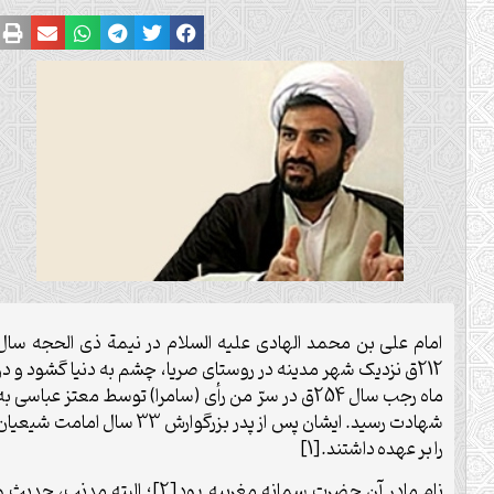
امام علی بن محمد الهادی علیه السلام در نیمة ذی الحجه سال
212ق نزدیک شهر مدینه در روستای صریا، چشم به دنیا گشود و در
ماه رجب سال 254ق در سرّ من رأی (سامرا) توسط معتز عباسی به
شهادت رسید. ایشان پس از پدر بزرگوارش 33 سال امامت شیعیان
را بر عهده داشتند.[1]
نام مادر آن حضرت سمانه مغربیه بود[2]؛ البته مدنب، حدیث و