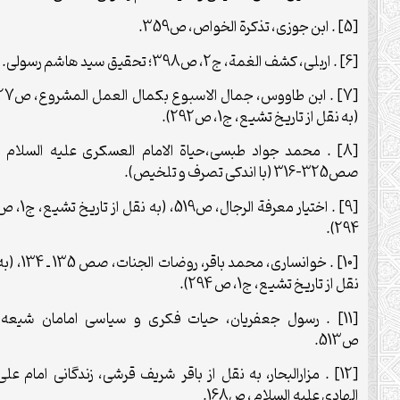
[5] . ابن جوزی، تذکرة الخواص، ص359.
[6] . اربلی، کشف الغمة، ج2، ص398؛ تحقیق سید هاشم رسولی.
[7] . ابن طاووس، جمال الاسبوع بکمال العمل المشروع، ص27
(به نقل از تاریخ تشیع، ج1، ص292).
[8] . محمد جواد طبسی،حیاة الامام العسکری علیه السلام ،
صص325-316 (با اندکی تصرف و تلخیص).
[9] . اختیار معرفة الرجال، ص519، (به نقل از تاریخ تشیع، ج1، ص
294).
[10] . خوانساری، محمد باقر، روضات الجنات، صص 135 ـ 134، (به
نقل از تاریخ تشیع، ج1، ص 294).
[11] . رسول جعفریان، حیات فکری و سیاسی امامان شیعه،
ص513.
[12] . مزارالبحار، به نقل از باقر شریف قرشی، زندگانی امام علی
الهادی علیه السلام ، ص168.