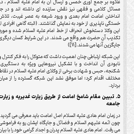
علاوه بر جمع آوری خمس و ارسال آن به امام علیه السلام ، در
مسائل کلامی و فقهی نیز نقش سازنده ای داشته اند و در جا
انداختن امامت امام بعدی و ورود شیعه به عصر غیبت، تلاش
خستگی ناپذیری از خود به نمایش گذاشتند. (البته گاهی افرادی از
این وکلا دستخوش انحراف از خط امام علیه السلام شده و مورد
تکذیب آن حضرت هم واقع می شدند. در این شرایط کسان دیگری
جایگزین آنها می شدند.[11])
این شبکه ارتباطی چنان اهمیت داشت که متوکل را به فکر کنترل و
نابودی آن انداخت و با تشکیل نیروهایی ویژه به دستگیری،
شکنجه، حبس و شهادت برخی از وکلای امام علیه السلام در نقاط
مختلف اقدام کرد؛ اما موفق نشد این شبکه گسترده را از میان
بردارد.
5. تبیین مقام شامخ امامت از طریق زیارت غدیریه و زیارت
جامعه
در زمان امام هادی علیه السلام اصل امامت باید معرفی می گردید؛
چون ائمه علیهم السلام و فضائل و جایگاه ایشان رو به فراموشی
می رفت. امام هادی علیه السلام پدران و اجداد گرامی خود را با بیان