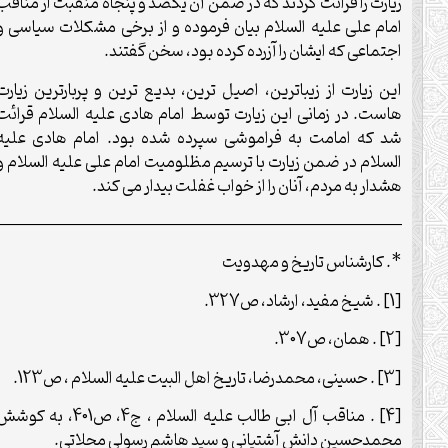
زیارت را قرائت کردند که در ضمن آن یکصد و پنجاه منقبت از مناقب
امام علی علیه السلام بیان فرموده و از برخی مشکلات سیاسی و
اجتماعی که ایشان را آزرده کرده بود، سخن گفتند.
این زیارت از زیباترین، اصیل ترین، بدیع ترین و پربارترین زیارت
هاست. در زمانی این زیارت توسط امام هادی علیه السلام قرائت
شد که امامت به فراموشی سپرده شده بود. امام هادی علیه
السلام در ضمن زیارت با ترسیم مظلومیت امام علی علیه السلام و
هشدار به مردم، آنان را از خواب غفلت بیدار می کند.
——————————————————————————–
*. کارشناس تاریخ و مهدویت
[1] . شیخ مفید، ارشاد، ص327.
[2] . همان، ص307.
[3] . حسینی، محمدرضا، تاریخ اهل البیت علیه السلام ، ص123.
[4] . مناقب آل ابی طالب علیه السلام ، ج4، ص401، به کوشش
محمدحسین دانش آشتیانی و سید هاشم رسولی محلاتی.