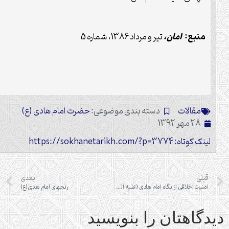
منبع:
امان،
تیر و مرداد 1386، شماره 5
مقالات
دسته بندی موضوعی:
حضرت امام هادی (ع)
28 مهر 1392
لینک کوتاه: https://sokhanetarikh.com/?p=3774
قبلی
بعدی
امنیت اخلاقی از نگاه امام هادی (علیه السلام)
رنجهای امام هادی(ع)
دگاهتان را بنویسید