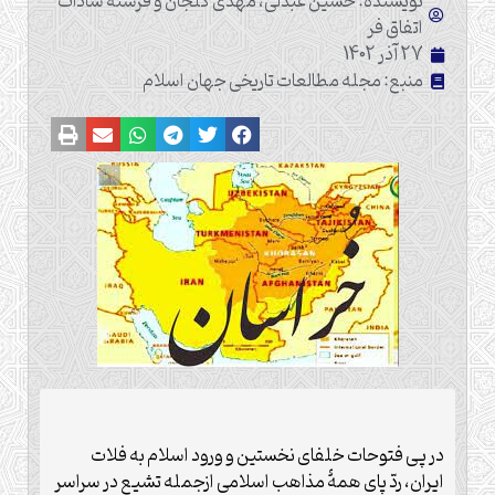
نویسنده: حسین عبدلی، مهدی گلجان و فرشته سادات
اتفاق فر
27 آذر 1402
منبع: مجله مطالعات تاریخی جهان اسلام
در پی فتوحات خلفای نخستین و ورود اسلام به فلات
ایران، ردّ پای همۀ مذاهب اسلامی ازجمله تشیع در سراسر