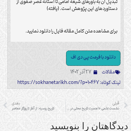
تبدیل آن به باورهای شیعۀ امامی تا آستانۀ عصر صفوی از
دستاوردهای این پژوهش است. (یافته)
برای مشاهده متن کامل مقاله فایل را دانلود نمایید.
دانلود با فرمت پی دی اف
مقالات
27 آذر 1402
لینک کوتاه: https://sokhanetarikh.com/?p=10467
قبلی
بعدی
نشست علمی «اهمیت تاریخ محلی در پژوهش های تاریخی»
تاریخ روسیه: از آغاز تا روزگار معاصر
دیدگاهتان را بنویسید