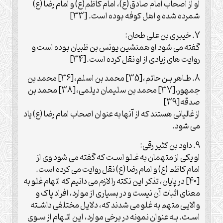
او از اصحاب امام صادق(ع)، امام کاظم(ع) و امام رضا (ع)
شمرده شده و اهل کوفه بوده است. [33]
7. خیبری بن علی طحان:
گفته می شود او هم‏نشین یونس بن ظبیان بوده است و
روایت های زیادی از او نقل کرده است.[34]
8. طـاهر بـن حاتم،[35] محمد بن اسلم،[36] محمد بن
جمهور،[37] محمد بن سلیمان دیلمی،[38] محمد بن
صدقه[39]
از غالیانی هستند که از آنها به عنوان اصحاب امام رضا (ع) یاد
می شود.
9. داود بن کثیر رقی:
او یکی از متهمان به غـلو اسـت که گفته می شود وی از
امام کاظم (ع) و امام رضا (ع) نقل روایت می کرده است.
[40] در پایان، تذکر این نکته را لازم می دانیم که اتهام غلو به
معنای اثبات آن نیست و در بسیاری از موارد، افراد پاک و
والایی متهم به غلو می شدند که، دلایل مختلفی داشـته
اسـت. بـه عنوان نمونه در برخی موارد، این اتـهام از سـوی