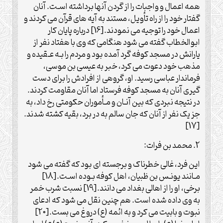
همه اعمال و واجبات را از گردن آنها برداشته اسـت. آنان
گفتار خود را از راه تأویل، مستند به آیه های قرآن می کردند و
اعمال خود را توجیه می نمودند.[16] درباره پایان کار
ابوالخطاب گفته می شود هنگامی که وی با هفتاد نفر از
یارانش در مسجد کوفه گرد آمده بود و مردم را بـه عـقیده و
مذهب خود دعوت می کرد، خبر به عیسی بن موسی،
فرماندار عباسی رسید. او، گروهی از افرادش را برای دست
گیری آنان به مسجد کوفه فرستاد اما آنان مقاومت کردند.
در نتیجه نبردی که بین آنـان و مـأموران حکومتی رخ داد، به
جز یک نفر از آنان که جان سالم به در برد، بقیه کشته شدند.
[17]
2. محمد بن فرات:
این فرد، غالی خطرناک و برجسته ای بود که گفته می شود
مـانند یونـس بن ظبیان، اهل کوفه بـوده اسـت.[18]
برخی، او را از اهالی بغداد می دانند.[19] نسبت شرب خمر
به وی داده شده است. هم چنین نقل می شود که ادعای
نبوت و بابیت می کرد و به ائمه (ع) دروغ می بست.[20]