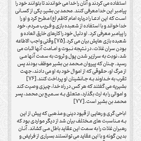
استفاده می کردند و آنان را خدا می خواندند تا بتوانند خود را
پیامبر این خدا معرفی کنند. محمد بن بشیر، یکی از کسـانی
اسـت که این ادعـا را درباره امام کاظم (ع) مطرح کرد و او را
خدا خواند و با استفاده از شعبده بازی و فـریب مـردم، خود
را پیامبر معرفی کرد. او دلیل خود را کارهای خارق العاده و
شعبده بازی هایش بیان می کرد.[75] وقتی واجب الاطاعه
بودن سران غلات، در نـتیجه نـبوت و امـامت آنها اثبات می
شد، نوبت به سرازیر شدن پول و ثروت به سمت آنها مـی
رسید. چـنان که پیروان مـحمد بن بشیر موظف بودند پس
از مرگ او، حقوقی که از اموال خود به او می دادند، جهت
تقرب به خـداوند بـه جـانشینان او پرداخت کنند.[76]
بشیریه می گفتند که هر کس در راه خدا، چیزی وصیت کند
و اموالی را به ارث بگذارد، متعلق بـه سـمیع بن محمد، پسر
محمد بن بشیر است.[77]
اباحی گری و رهایی از قیود دینی و مذهبی که پیش از این
بـه مـناسبت های مـختلف بیان شد از دیگر مواردی بود که
رهبران غلات را به سمت این عقاید باطل مـی کشاند. آنـان
بدین گونه و با این عقاید می توانستند بسیاری از فرایض و