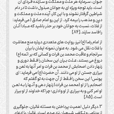
جـوان، سـرمایه هر ملّت و مملکت و سـازنده فـردای آن
است، باید توجه ویژه ای به جوانان مبذول داشت تا در دام
شیاطین گرفتار نشوند و با این کار، آینده ملت و مملکت و
دین و مذهب را بیمه کرد. از این رو امام صادق ( می فرماید:
از غُلات، نسبت به جوانان خود بر حذر باشید که مـبادا آنـان
را فاسد سازند.[84]
از امام رضا (ع) نیز، روایت های متعددی درباره منع معاشرت
با غلات نقل می شود. به عنوان نمونه ایشان با بیان
سرانجام و عاقبت محمد بن فرات و کسانی که بر ائمه(ع)
دروغ می بستند، عـلت بـیان این سخنان را فـقط دوری و
زنهار دادن اصحابش از محمد بن فرات و امر آنها به لعن و
بیزاری جستن از او می دانند. آن حضرت(ع) می فرماید: ای
یونس! این سخن را فـقط از آن جهت به تو گفتم که
اصحابم را از او (محمد بن فرات) زنهار دهی و آنـها را بـه لعـن
او امر کنی و به بیزاری از او واداری؛ چرا که خداوند از او بیزار
است.[85]
3.دیگر دلیل اهمیت پرداختن به مسئله غالیان، جلوگیری
از بدنامی و تـکفیر شـیعیان نزد مردم است. غالیان با ادعای