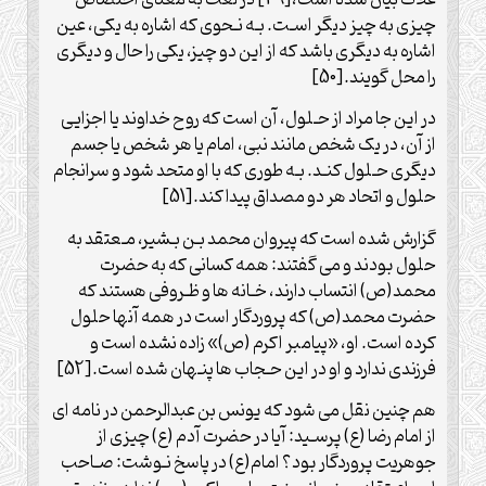
چیزی به چیز دیگر اسـت. بـه نـحوی که اشاره به یکی، عین
اشاره به دیگری باشد که از این دو چیز، یکی را حال و دیگری
را محل گویند.[50]
در این جا مراد از حـلول، آن است که روح خداوند یا اجزایی
از آن، در یک شخص مانند نبی، امام یا هر شخص یا جسم
دیگری حـلول کنـد. بـه طوری که با او متحد شود و سرانجام
حلول و اتحاد هر دو مصداق پیدا کند.[51]
گزارش شده است که پیروان محمد بـن بـشیر، مـعتقد به
حلول بودند و می گفتند: همه کسانی که به حضرت
محمد(ص) انتساب دارند، خـانه ها و ظـروفی هستند که
حضرت محمد(ص) که پروردگار است در همه آنها حلول
کرده است. او، «پیامبر اکرم (ص)» زاده نشده است و
فرزندی ندارد و او در این حـجاب ها پنـهان شده است.[52]
هم چنین نقل می شود که یونس بن عبدالرحمن در نامه ای
از امام رضا (ع) پرسـید: آیا در حضرت آدم (ع) چیزی از
جوهریت پروردگار بود؟ امام(ع) در پاسخ نـوشت: صـاحب