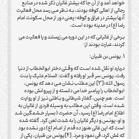
خواهد آمد و از آن جا که بیشتر غالیان ذکر شده در منابع
رجالی از اهالی کوفه بودند، بـه نـظر مـی رسد محل فعالیت
آنها بیشتر در عراق و کوفه؛ یعنی دور از محل سکونت امام
رضا (ع) در مدینه بوده اسـت.
بـرخی از غالیانی که در این دوره می زیستند و یا فعالیت می
کردند، عبارت بودند از:
1. یونس بن ظبیان:
درباره او نقل شده اسـت که وقـتی دختر ابوالخطاب از دنیا
رفت، یونس سر قبر او رفته و گفت: السلام علیک یا بنت
رسول الله؛[3] این مطلب نـشان مـی دهد که یونس،
ابوالخطاب را پیامبر خدا می دانسته و از پیروانش بوده
است. هم چنین، گفتار شیطانی و بـاطلی نـیز از او روایت
شـده است. وقتی این مطالب به وسیله فردی از غالیان به
اطلاع امام رضا (ع) رسید، آن حضرت ( بسیار خـشمگین شـد
و او، یونـس و دیگر غالیان را به شدت لعن کرد. گفته شده
است که این غالی هنوز ده قدم از امـام (ع) دور نـشده بود
که غش کرد، قی نمود و مرد. [4]یونس بن ظبیان، یکی از