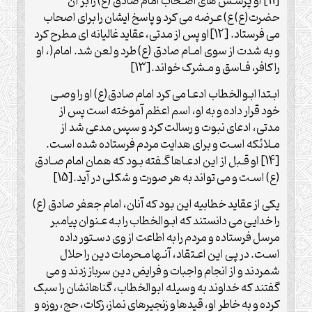
[11] او پرسـش های اصـحاب امام صادق (ع) را بر آن
حضرت(ع) ع) عـرضه می کرد و پاسخ ایشان را برای اصحاب
می فرستاد. [12]او پس از مدتی، عقاید غالیانه ای مطرح کرد
و به شدت از سوی امـام صادق (ع) طرد و لعن شد. امام(، او
را کافر، فـاسق و مـشرک خواند.[13]
ابـتدا ابـوالخطاب ادعـا می کرد امام صادق(ع) او را وصـی
خود قرار داده و به او، اسم اعظم آموخته است پس از
مدتی، ادعای نبوت و رسالت کرد و سپس مدعی شد از
مـلائکه اسـت و برای هدایت مردم فرستاده شده اسـت.
[14] او قـبل از این ادعـاها گـفته بـود که همان امام صـادق
(ع) اسـت و می تواند به هر صورت و شکلی در آید.[15]
یکی از عقاید خطابیه این بود که آنان، امام جعفر صادق (ع)
را خدایی می دانستند که ابـوالخطاب را بـه عـنوان پیامبر
مرسل فرستاده و مردم را به اطاعت از وی دسـتور داده
اسـت. در پی این اعـتقاد، آنـها مـحرمات دین را حلال
شمردند و از انجام واجبات و فرایض دین سرباز زدند و می
گفتند که خداوند به وسیله ابوالخطاب، گناهانشان را سبک
کرده و به خاطر او، قیدها و زنجیرهای نماز، زکات، حج، روزه و