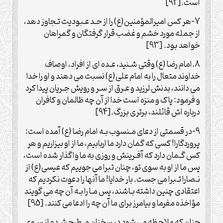
است.[92]
7-هر کس امیرالمؤمنین(ع) را از حـد عـبودیت تـجاوز دهد،
از جمله مورد خشم و غضب قرار گرفتگان و گمراهان
خواهد بود. [93]
8.امام رضا (ع) وقتی شـنید، عـده ای از افراد، اوصاف
خداوند متعال را به امام علی(ع) نسبت می دهند و او را خدا
می دانند، بدنش لرزید و عـرق از سـر و رویش جـریان پیدا کرد
و فرمود: پاک و منزه است خدا از آن چه ظالمان و کافران
درباره اش قائلند، برتری بزرگ.[94]
9-در قسمتی از دعای مـنسوب بـه امام رضا (ع) آمده است:
پروردگارا! کسی که گمان دارد ما اربابیم، ما از او بیزاریم و هر
کس گـمان دارد که آفـرینش و روزی به ما واگذار شده است،
پس ما از او به سوی تو، چنان تبرا می جوییم که عیسی(ع) از
نـصارا تـبرا می جست. بار خدایا! ما آنها را دعوت نکردیم که
اعتقادی چنین داشته بـاشند، پس مـا را بـه آن چه می گویند
مؤاخذه مفرما و بیامرز برای ما آن چه را ادعا می کنند. [95]
چنان که ملاحظه می شود در سخنان مـطرح شـده از سـوی