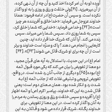
آورده (و به آن امر کرده) اخذ کنید و آن چه از آن نـهی کرده،
از آن بپرهیزید. [61]ولی خلقت و رزق و روزی را به او واگذار
نکرده است. و سپس آن حضرت(ع) در ادامه فرمود: همانا
خداوند عزوجل می فرماید: «خدا خالق و آفریننده هر چیز
است»[62] و خدا می فرماید: «خدایی که شما را خلق کرد،
سپس به شما روزی داد، سـپس شـما را می میراند، سپس
زنده می کند. آیا آنان که شریک خدا قرار داده اید، چنین
کارهایی را انجام می دهند؟ پاک و منزّه است خداوند و برتر
است از آن چه برای او شریک قائل می شوند[63]».[64]
امام (ع) در این حدیث، با استدلال به آیه های قـرآن مجید،
دو معنا از تفویض را بیان می کند که یکی مورد قبول ائمه
(ع) بوده[65] و دیگری از جانب آنان رد شده است. در واقع،
تفویض ترویجی و تبلیغی غلات که از جانب ائمه (ع) بـه
شـدت رد و انکار شده بود، همان مـعنای دوم است؛ یعنی
قائل شدن به این که خداوند، پیامبر اکرم (ص) و ائمه اطهار
(ع) را آفریده و سپس خلقت و رزق و روزی رساندن به مردم را
به آنان واگذار کرده است. در این معنا از تفویض، برای
خـداوند یگـانه، شریک قرار داده می شود و قـائلان بـه این