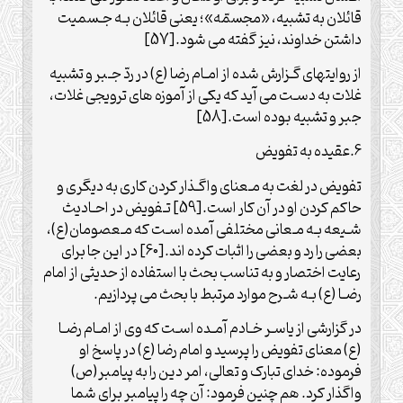
قائلان به تشبیه، «مجسمّه»؛ یعنی قائلان بـه جـسمیت
داشتن خداوند، نیز گفته می شود.[57]
از روایت‏های گـزارش شده از امـام رضا (ع) در ردّ جـبر و تشبیه
غلات به دسـت می آید که یکی از آموزه های ترویجی غلات،
جبر و تشبیه بوده است.[58]
6.عقیده به تفویض
تفویض در لغت به مـعنای واگـذار کردن کاری به دیگری و
حاکم کردن او در آن کار است.[59] تـفویض در احـادیث
شـیعه بـه مـعانی مختلفی آمده اسـت که مـعصومان(ع)،
بعضی را رد و بعضی را اثبات کرده اند.[60] در این جا برای
رعایت اختصار و به تناسب بحث با استفاده از حدیثی از امام
رضـا (ع) بـه شـرح موارد مرتبط با بحث می پردازیم.
در گزارشی از یاسـر خـادم آمـده اسـت که وی از امـام رضـا
(ع) معنای تفویض را پرسید و امام رضا (ع) در پاسخ او
فرموده: خدای تبارک و تعالی، امر دین را به پیامبر(ص)
واگذار کرد. هم چنین فرمود: آن چه را پیامبر برای شما