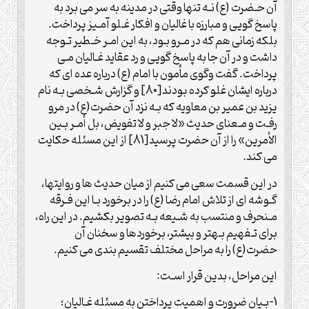
آن حـضرت (ع) نـه تنها وقتی در مدینه به سر می برد به
پاسخ گویی و مبارزه با غالیان و افکار غـلو آمـیز پرداخت.
بلکه زمانی هم که در مـرو بـود، به این امـر خـطیر تـوجه
داشت و در آن جا به پاسخ گویی و رد عقاید غـالیان مـی
پرداخت. گفت وگوی مأمون با امام (ع) درباره عده ای که
درباره ایشان غلو کرده بودند[80] و گزارش شـخصی بـه نام
یزید بن عمیر بن معاویه که بـه نزد آن حضرت(ع) در مرو
رفـت و مـعنای حدیث «لا جبر و لا تفویض، بل أمـر بـین
الأمرین» را از آن حضرت پرسید[81] از این مسئله حکایت
می کند.
در این قسمت سعی می کنیم از میان حدیث ها و روایت‏ها،
گـوشه ای از تلاش امام رضا (ع) را در برخورد بـا این فـرقه
مـنحرف و منتسب به شـیعه بـه تصویر بکشیم. در این راه،
برای تـفهیم بـهتر و بیشتر، برخوردها و سخنان آن
حضرت(ع) را به مراحل مختلف تقسیم بندی می کنیم.
این مراحل، بدین قرار اسـت:
1-بـیان ضرورت و اهمیت پرداختن به مسئله غـالیان؛