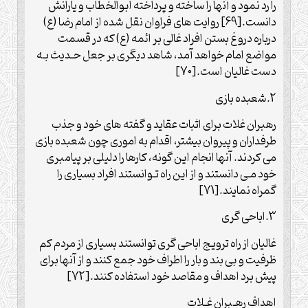
را رد نمود و آنها را ساخته و پرداخته ابوالخطاب و یارانش
دانست.[69] روایت های فراوان نقل شده از امام رضا (ع)
درباره دروغ بستن افراد غالی بر ائمه (ع) که در قسمت
مواضع امام خواهد آمد، شاهد دیگری بر جعل حـدیث بـه
دست غالیان است.[70]
2.شعبده بازی
رهبران غلات برای اثبات عقاید و گفته های خود و جذب
طرف‏داران و پیروان بیشتر، اقدام به اموری چون شعبده بازی
می کردند. آنها انجام این گونه، کارها را دلیلی بر پیامبری
خود مـی دانستند و از این راه تـوانستند افراد بسیاری را
گمراه نمایند.[71]
3.اباحی گری
غالیان از راه ترویج اباحی گری توانستند بسیاری از مردم کم
ظرفیت و بی بند و بار را اطراف خود جمع کنند و از آنها برای
پیش برد اهداف و مقاصد خود استفاده کنند.[72]
اهداف رهـبران غـلات