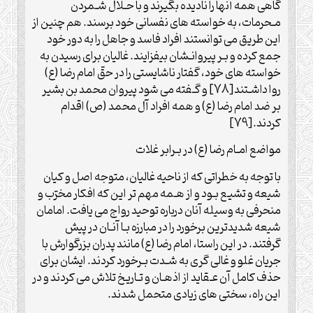
گاهی همه آنها را نادیده بگیرند و با حـلال شـمردن
مـحرمات، به خواسته های نفسانی خود برسند. هم چنین از
این طریق می توانستند افراد فاسد و جاهل را به دور خود
جمع کرده و بـر پیروانـشان بیفزایند. غالیان برای رسیدن به
خواسته های خود، گفتار ناشایستی را در حقّ امام رضا (ع)
روا داشـتند[78] و گـفته می شود پیروان محمد بن بشیر
بر ضد امام رضا (ع) و همه افراد آل محمد (ص) اقدام
کردند.[79]
مواضع امـام رضا (ع) در بـرابر غلات
با توجه به خطراتی که از ناحیه غالیان، متوجه اصل و کیان
شیعه و تشیع بـود و از هـمه مهم تر این که افکار مخرّب و
منحرفی به وسیله آنان درباره توحید رواج می یافت. امامان
شیعه شدیدترین برخورد را در مبارزه بـا آنـان در پیش
گرفتند. در این راستا، امام رضا (ع) مانند پدران بزرگوارش با
جریان غلو و غالی گری به شـدت بـرخورد کردند. ایشان برای
حذف کامل آن عـقاید از اذهـان و تـاریخ تلاش می کردند و در
این راه، سختی های زیادی متحمل شدند.