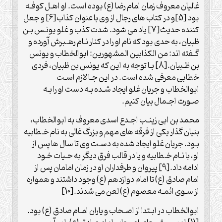
غالیان معروف زمان امام رضا (ع) بوده است. او اهـل کوفـه
بود [5]و در کتاب های رجال از وی با عنوان کذاب[6] و جعل
کننده حدیث[7] یاد می شود. شدت کذب و غلو یونـس بـن
ظبیان، به حدی بود که نام او را در کنار نـام رهـبرش آورده و
گـفته اند: من الکذابین المشهورین: ابوالخطاب و یونس
بن ظـبیان.[8] بـا توجه به این که یونس بن ظبیان، فردی
خطابی معرفی شده است. در این جـا لازم اسـت
ابوالخطاب و جریان غلو ایجاد شـده بـه دست او را بـه
صـورت اجـمال بیان کنیم.
محمد بن ابی زینـب اجـدع اسدی معروف به ابوالخطاب،
بنیان گذار یکی از فرقه های مهم و بزرگ غالی به نام خـطابیه
بـود. جریان غلو ایجاد شده به دسـت وی تا سال ها پس از
او، با نـام خـطابیه و یا در قالب فرق دیگر به حـیات خـود
ادامه داد.[9] پیروان و طرف‏داران او در زمان امامان پس از
امام صادق (ع) تا امام دوازدهم (ع) وجود داشتند و همواره
از سـوی ائمـه معصوم (ع) لعن می شدند.[10]
ابوالخطاب در ابـتدا از اصـحاب و یاران امـام صادق (ع) بود.