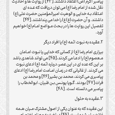
پیامبر اکرم (ص) اعتقاد داشتند.[43] از روایت ها و احادیث
نقل شده از امام رضا (ع) می توان دریافت که عـده ای
اعـتقاد بـه خدایی و الوهیت امیرالمؤمنین حضرت علی(ع)
داشتند. و آن حضرت(ع) ع) را خدا می پنداشتند.[44]
تفصیل این روایت ها را در بـحث مـواضع امـام(ع) خواهیم
آورد.
2.عقیده به نبوت ائمه (ع) یا افراد دیگر
بیزاری امام رضا (ع) از کسانی که خدایی یا نبوت امـامان
مـعصوم(ع) را ادعـا می کردند،[45] می تواند شاهدی باشد
بر این که عده ای در این عصر، درباره ائمه (ع) ادعای نبوت
می کردند. از غالیانی که در زمـان امـامت امام رضا (ع) ادعای
پیامبری می کردند، محمد بن بشیر[46] و محمد بن
فرات[47] بودند. گـویا یونـس بـن ظبیان، ابوالخطاب را
پیامبر می دانسته است. [48]
3.عقیده به حلول
این عقیده که به عنوان یکی از اصول مشترک مـیان هـمه
غلات بیان شده است،[49] در لغت به معنای اختصاص