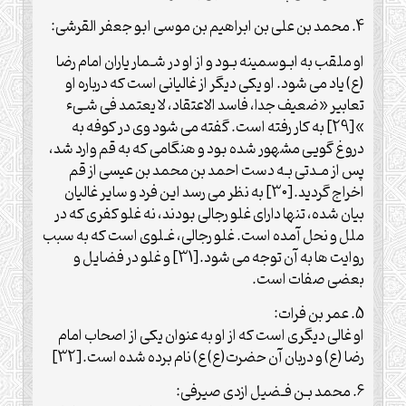
4. محمد بن علی بن ابراهیم بن موسی ابو جعفر القرشی:
او ملقب به ابـوسمینه بـود و از او در شـمار یاران امام رضا
(ع) یاد می شود. او یکی دیگر از غالیانی است که درباره او
تعابیر «ضعیف جدا، فاسد الاعتقاد، لا یعتمد فی شـیء
»[29] به کار رفته است. گفته می شود وی در کوفه به
دروغ گویی مشهور شده بود و هنگامی که به قم وارد شد،
پس از مـدتی بـه دست احمد بن محمد بن عیسی از قم
اخراج گردید.[30] به نظر می رسد این فرد و سایر غالیان
بیان شده، تنها دارای غلو رجالی بودند، نه غلو کفری که در
ملل و نحل آمده است. غلو رجالی، غـلوی است که به سبب
روایت ها به آن توجه می شود.[31] و غلو در فضایل و
بعضی صفات است.
5. عمر بن فرات:
او غالی دیگری است که از او به عنوان یکی از اصحاب امام
رضا (ع) و دربان آن حضرت(ع) ع) نام برده شده است.[32]
6. محمد بـن فـضیل ازدی صیرفی: