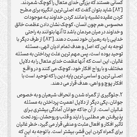
کسانی هستند که بزرگی خدای متعال را کوچک شمردند.
[82] شاید بتوان گفت که اصلی ترین انگیزه برای مطرح
کردن عقیده تشبیه یا مانند کردن خداوند بـه موجودات
محسوس هم چون انسان، کوچک نشان دادن عظمت خالق
و خداوند در میان مردمان باشد تا آنها بتوانند به راحتی
خدایی را به رهبران خود نسبت دهند.[83] از طرف دیگر با
توجه به این که اصل و هدف تمام ادیان الهی، مسئله
توحید بوده است، پس مهم ترین علت پرداختن به مسئله
غالیان، این است که آنها عظمت خدای متعال را به دلایل
مختلف و با رواج افکار خود، کوچک می کنند و در واقـع
اصـلی ترین و اساسی ترین پایه دین را که توحید است با
افکار پوچ و واهی، هدف قرار می دهند.
2.جلوگیری از گمراه شدن و انحراف شیعیان و به خصوص
جوانان، یکی دیگر از دلایل اهمیت پرداختن به مسئله
غـالیان اسـت. از آن جا که جوانان آمادگی بیشتری بـرای
پذیرفـتن هر مطلبی را دارند و قلب و روحشان، زود تحت
تأثیر افکار و افعال مثبت و منفی قرار می گیرد، خطر غالیان
برای گمراه کردن این قشر، بیشتر است. با توجه به این که