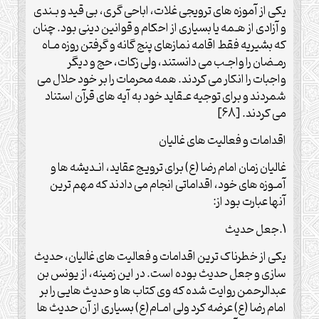
یکی از آموزه های ترویجی غلات، اباحی گری، بی قید و بـندی
و آزادی از هـمه یا بسیاری از احکام و قوانین دینی بود. چنان
که بشیریه فقط اقامه نمازهای پنج گانه و گرفتن روزه مـاه
رمـضان را واجـب می دانستند، ولی زکات، حج و دیگر
واجبات را انکار می کردند. همه محرمات را بر خود حلال می
شمردند و برای توجیه عـقاید خود به آیه های قرآن استناد
می کردند. [68]
اقدامات و فعالیت های غالیان
غالیان زمان امام رضا (ع) برای ترویج عقاید، انـدیشه ها و
آمـوزه های خود، اقداماتی انجام می دادند که مهم ترین
آنها عبارت بود از:
1.جعل حدیث
یکی از خطرناک ترین اقدامات و فعالیت های غالیان، حدیث
سازی و جعل حدیث بوده است. در این زمینه، از یونس بن
عبدالرحمن روایت شده که وی کتاب ها و حدیث هایی را بر
امام رضا (ع) عرضه کرد ولی امـام(ع) بسیاری از آن حدیث ها