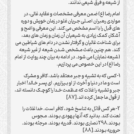
از شیعه و فرق شیعی ندانند.
امام رضا (ع) ضمن معرفی مشخصات و عقاید غالی، در
مواردی رهبران اصـلی جـریان غلو در زمان خویش و دوره
های قبل را با اسم مشخص می کند. این معرفی واضح و
آشکار، کمک زیادی به شیعیان آن زمان و زمان های بعد،
برای شناخت غالیان و گرفتار نشدن در دام های شیاطین می
کند. هم چنین باعث مـشخص شـدن شیعه از غیر شیعه
(شیعه نمایان) می شود. در ادامه به بیان چند روایت از امام
رضا (ع) در این خصوص می پردازیم.
1-کسی که به تشبیه و جبر معتقد باشد، کافر و مشرک
است و ما در دنیا و آخرت از او بـیزاریم. ای پسـر خـالد! اخبار
جبر و تشبیه را غلات که عـظمت خـدا را کوچـک دانسته اند،
از قول ما جعل کرده اند.[87]
2-هر کس قائل به تناسخ شود، کافر است. خدا غلات را
لعنت کند. بدانید که آنها یهودی بـودند. مـجوس
بـودند.298 نصاری بودند. قدریه بودند. مرجئه بودند.
حروریه بـودند.[88]