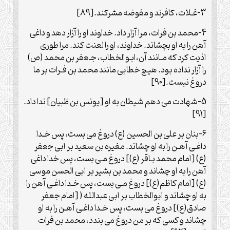
3-غـلات، کافرند و مفوضه مشرکند.[89]
4-محمد بن فرات، مرا آزار داد. خداوند او را آزار دهد و داغی
آهن را به او بچشاند. خداوند، او را لعنت کند. مرا طوری
اذیت کرد که مـانند آن،ابـوالخطاب، جـعفر بن محمد (ص)
را آزار نداده بود. هیچ خطابی مانند محمد بن فـرات بر ما
دروغ نبست.[90]
5-شهادت می دهم شیطان به او [یونس بن ظبیان] ندا داد.
[91]
6-بنان بر علی بن الحسین (ع) دروغ می بست، پس خـدا
داغـی آهـن را به او چشاند. مغیره بن سعید بر ابی جعفر
(ع) [امام محمد بـاقر (ع)] دروغ مـی بست، پس خدا داغی
آهن را به او چشاند و محمد بن بشیر بر ابی الحسن موسی
(ع) [امام کاظم(ع)] دروغ مـی بست، پس خـدا داغـی آهن را
به او چشاند و ابوالخطاب بر ابی عبدالله ( [امام جعفر
صادق(ع)] دروغ می بست، پس خـدا داغـی آهـن را به او
چشاند و کسی که بر من دروغ می بندد، محمد بن فرات