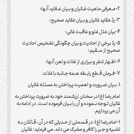
2-مـعرفی ماهیت غـالیان و بـیان عـقاید آنها؛
3-ردّ عقاید غالیان و بـیان عقاید صحیح؛
4-بیان علل غلو و عاقبت غالی؛
5-ردّ برخی از احادیث و بیان چگونگی تشخیص احادیث
صحیح از سـقیم؛
6-اظـهار تنفر و بیزاری از غلات و لعن آنها؛
7-فـرمان قـطع رابـطه هـمه جـانبه با غلات.
1. بـیان ضـرورت و اهمیت پرداختن به مسئله غالیان
امام رضا (ع) در سخنان ارزشمند خود به ضرورت پرداختن به
غالیان تـوجه نـموده و آن را بـیان فرموده است. در ادامه به
آن می پردازیم.
1-امام رضا (ع)، در قـسمتی از حـدیثی که در آن، قـائلان بـه
تشبیه و جبر را کافر و مشرک می داند، می فرماید: غالیان