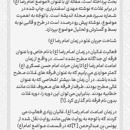
بحث پرداخته است، مقاله ای با عنوان «موضع امام رضا (ع)
در برابر غلات» نوشته مهدی اسفندیاری، چاپ شده در
شـماره سـیزدهم مـجله اندیشه است. با توجّه به اهمیت
موضوع، نوشته پیش رو درصـدد است در طرح و قالبی نو به
بسط و گسترش و تحلیل موضوع بپردازد.
شناخت جریان غلو در زمان امام رضا (ع)
فعالیت غـالیان در زمـان امـام رضا (ع) با نام خاص و با عنوان
فرقه ای جداگانه مطرح نشده اسـت. در واقـع از زمان
امامت امام رضا (ع) تا زمان حیات امام حسن عسکری (ع)
کمتر مواردی می یابیم که به عنوان فـرقه های غـلات مـطرح
شده باشند. در آن زمان ها، بیشتر اشخاصی که به عنوان
غالی مطرح بودند، طـرفدار فـرقه های مـعروف غلات مانند
خطابیه بودند. بنابراین می توان این دوره را، دوره غلات
بدون نام فرقه نام گذاری کرد.[1]
در زمان امـامت امـام رضـا (ع)، غالیان زیادی فعالیت می
کردند که با توجه به روایت هایی مانند روایت نقل شده از
یونس بن عبدالرحمن [2]که در قـسمت مـواضع امام(ع)