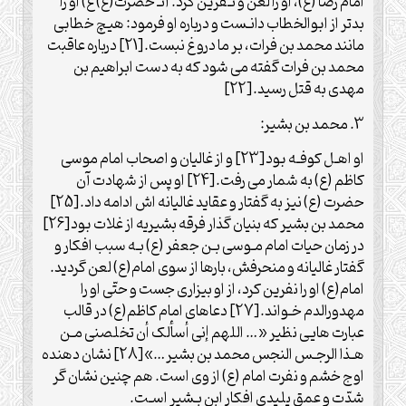
امام رضا (ع)، او را لعن و نـفرین کرد. آنـ حضرت(ع) ع) او را
بدتر از ابوالخطاب دانـست و درباره او فرمود: هیچ خطابی
مانند محمد بن فرات، بر ما دروغ نبست.[21] درباره عاقبت
محمد بن فرات گفته می شود که به دست ابراهیم بن
مهدی به قتل رسید.[22]
3. محمد بن بشیر:
او اهـل کوفـه بود[23] و از غالیان و اصحاب امام موسی
کاظم (ع) به شمار می رفت.[24] او پس از شهادت آن
حضرت (ع) نیز به گفتار و عقاید غالیانه اش ادامه داد.[25]
محمد بن بشیر که بنیان گذار فرقه بشیریه از غلات بود[26]
در زمان حیات امام مـوسی بـن جعفر (ع) بـه سبب افکار و
گفتار غالیانه و منحرفش، بارها از سوی امام(ع) لعن گردید.
امام(ع) او را نفرین کرد، از او بیزاری جست و حتّی او را
مهدورالدم خـواند.[27] دعاهای امام کاظم(ع) در قالب
عبارت هایی نظیر «… اللهم إنی أسألک أن تخلصنی مـن
هـذا الرجـس النجس محمد بن بشیر…»[28] نشان دهنده
اوج خشم و نفرت امام (ع) از وی است. هم چنین نشان گر
شدّت و عمق پلیدی افکار ابن بـشیر اسـت.