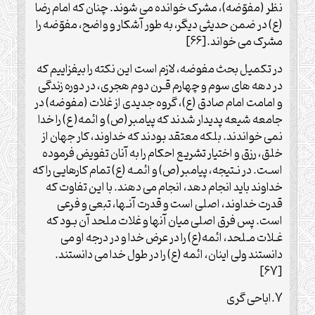
نظر (مفوّضه)، مشرک خوانده می شوند. چنان که امام رضا
(ع) در ضمن حدیثی دیگر، به طور آشکار و واضح، مفوّضه را
مشرک می خواند.[66]
در تکمیل بحث مفوضه، لازم است این نکته را بیفزاییم که
در دهه های سوم و چهارم قـرن دوم هجری، در دوره زندگی
و امامت امام صادق (ع)، گروه جدیدی از غلات (مفوضه) در
جامعه شیعه پدیدار شدند که پیامبر(ص) و ائمه( ع) را خدا
نمی خواندند. بلکه معتقد بودند که خداوند، کار جهان از
خلق، رزق و اختیار تشریع احکام را به آنان تفویض فرموده
اسـت. در نـتیجه، پیامبر(ص) و ائمـه (ع) تمام کارهایی را که
خداوند باید انجام دهد، انجام می دهند. با این تفاوت که
قدرت خداوند، اصلی است و قدرت آنـها، تبعی و فرعی
است. پس فرق اصلی میان آنها و غلات ملحد آن بـود که
غـلات مـلحد، ائمه(ع) را در عرض خدا و در درجه او می
دانستند ولی اینان، ائمه (ع) را در طول خدا می دانستند.
[67]
7.اباحی گری