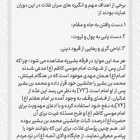
برخی از اهداف مهم و انگیزه های سران غلات در این دوران
عبارت بودند از:
1.دست یافتن به جاه و مقام؛
2.دست یابی به پول و ثروت؛
3.اباحی گری و رهایی از قیود دینی.
هر سه این موارد در فرقه بشیریه مشاهده می شود؛ چرا که
آنـان پس از شـهادت امام موسی کاظم (ع) مدعی شـدند
امـام(ع) هـمان مهدی موعود است که در هنگام غیبتش،
محمد بن بشیر را جانشین خود قرار داده و محمد بن بشیر
پس از او امام است.[73] به نظر می رسد این عدّه از
غـالیان، از فـضای وقـف به وجود آمده بر امام هفتم (ع)
[74]به نـفع خـود استفاده کرده و با ادعای مهدویت برای
امام موسی کاظم (ع) و طرح مسئله غیبت برای آن
حضرت(ع) درصدد اثبات جانشینی محمد بن بـشیر بـوده
اند. هـم چنین رؤسای غلات، برای این که بتوانند خود را
پیامبر معرفی نمایند، از جایگاه والای ائمـه (ع) در نزد مردم