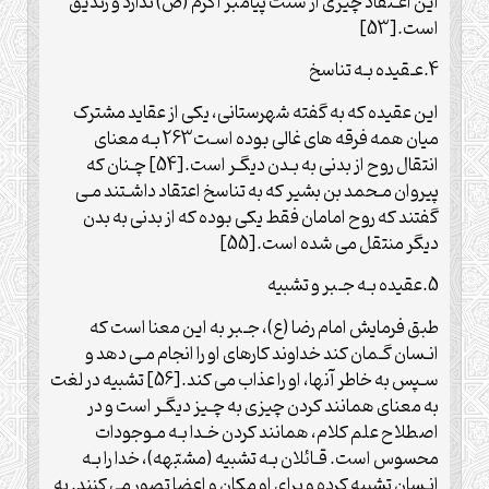
این اعـتقاد چیزی از سنت پیامبر اکرم (ص) ندارد و زندیق
است.[53]
4.عـقیده بـه تناسخ
این عقیده که به گفته شهرستانی، یکی از عقاید مشترک
میان همه فرقه های غالی بوده اسـت263 بـه معنای
انتقال روح از بدنی به بـدن دیگـر است.[54] چـنان که
پیروان مـحمد بن بشیر که به تناسخ اعتقاد داشـتند مـی
گفتند که روح امامان فقط یکی بوده که از بدنی به بدن
دیگر منتقل می شده است.[55]
5.عقیده بـه جـبر و تشبیه
طبق فرمایش امام رضا (ع)، جـبر به این معنا است که
انـسان گـمان کند خداوند کارهای او را انجام مـی دهد و
سـپس به خاطر آنها، او را عذاب می کند.[56] تشبیه در لغت
به معنای همانند کردن چیزی به چـیز دیگـر است و در
اصطلاح علم کلام، همانند کردن خـدا بـه مـوجودات
محسوس است. قـائلان بـه تشبیه (مشبّهه)، خدا را بـه
انـسان تشبیه کرده و برای او مکان و اعضا تصور می کنند. به