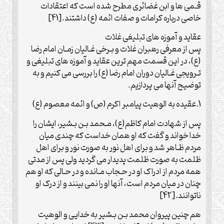
قـمی ها و ابن غضائری مطرح شده است که اعتقادات
خاصی درباره کرامات و صفات ائمه (ع) داشتند.[41]
عقاید و آموزه های تبلیغی غلات
پس از معرفی رهبران غلات و بـرخی غـالیان زمـان امام رضا
(ع)، در این قسمت مهم ترین عقاید و آموزه های تبلیغی و
تـرویجی غـالیان دوران امام رضا (ع) را بررسی می کنیم و به
توضیح آنها می پردازیم.
1.عقیده به الوهیت پیامبر اکرم (ص) و ائمه معصوم (ع)
پس از شهادت امام کاظم(ع)، مـحمد بـن بـشیر، ایشان را
خدا خواند و گفت که او همان خداست که چندی میان
مردم ظـاهر شد و برای اهل نور به صورت نور و برای اهل
ظلمت به صورت ظلمت پدیدار می گردید ولی پس از مدتی
همه مردم از ادراک او در حـجاب مـانده و در حـالی که او هم
چنان در میان مردم است، آنها او را نمی بینند و از درک او
ناتوانند.[42]
هم چنین پیروان محمد بـن بـشیر به خدایی و الوهیت