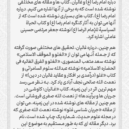
دباره امام رضا (ع) و غالیان، کتاب ها و مقاله های مختلفی
نوشته شده است که به برخی از آنها اشاره می کنیم. درباره
امام رضا (ع)، کتاب های بـسیاری نـوشته شده است که از
آنها می توان به آثار کنگره امام رضا (ع) و کتاب الحیاة
السیاسیة للإمام الرضا (ع) نوشته جعفر مرتضی حسینی
عاملی اشاره کرد.
هم چنین، درباره غالیان، تحقیق های مختلفی صورت گرفته
که از جـمله آنـها می توان از «الغلو و الموقف الاسلامی»
نوشته سعد متعب المنصوری، «الغلو و الفرق الغالیه فی
الحضاره الاسلامیه» نوشته عبدالله سلوم السامرائی و
کتاب «غلو (درآمدی بر افکار و عقاید غالیان در دین)» از
نعمت الله صالحی نجف آبادی یاد کرد. بـه نـظر مـی رسد
مهم ترین اثر در این زمینه، کتاب «غـالیان؛ کاوشـی در
جـریان ها و برآیندها» از نعمت الله صفری فروشانی است.
هم چنین از مقاله های نوشته شده در این زمینه، می توان
از مقاله «جریان شناسی غلو» نوشته نعمت الله صفری که
در مجله علوم حـدیث، شـماره یک چـاپ شده است، نام
برد. دیگر مقاله ای که به طـور مـستقیم به موضوع این