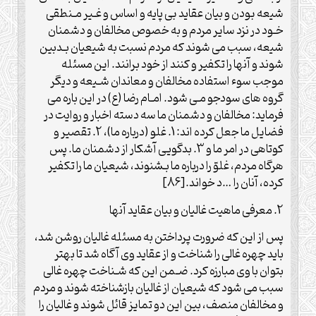
شیعه بودن و بیان عقاید بی پایه و اساس و غـیر مـنطقی
خـود در نزد سایر مردم و به خصوص مخالفان و دشمنان
شیعه، سبب می شوند که مردم نسبت به شیعیان بـدبین
شوند و آنها را تکفیر و کنند از خود برانند. این مسئله
موجب سوء استفاده مخالفان و معاندان شـیعه و دیگر
گروه های سودجو مـی شود. امـام رضا (ع) در این باره می
فرماید: مخالفان و دشمنان ما سه دسته اخبار و روایت در
فضایل ما جعل کرده اند: 1. غلو (درباره ما)، 2. تقصیر و
کوتاهی در امر ما و 3. بدگویی آشکار از دشمنان ما. پس
هرگاه مردم، غلوّ را درباره ما بـشنوند، شیعیان ما را تکفیر
کرده، آنان را …د خواند.[86]
2. معرفی ماهیت غالیان و بیان عقاید آنها
پس از این که ضرورت پرداختن به مسئله غالیان روشن شد،
باید چهره غالی را شناخت و از عقاید وی آگاه شد تا بهتر
بتوان با وی مبارزه کرد. ضـمن این که شـناخت چهره غالی
سبب می شود که شیعیان از غالیان بازشناخته شوند و مردم
و مخالفان منصف، بین این دو تمایز قائل شوند و غالیان را