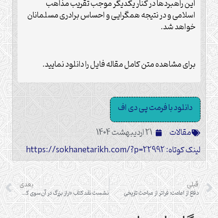
این راهبردها در کنار یکدیگر موجب تقریب مذاهب
اسلامی و در نتیجه همگرایی و احساس برادری مسلمانان
خواهد شد.
برای مشاهده متن کامل مقاله فایل را دانلود نمایید.
دانلود با فرمت پی دی اف
مقالات
21 اردیبهشت 1404
لینک کوتاه: https://sokhanetarikh.com/?p=22992
قبلی
بعدی
دفاع از امامت؛ فراتر از مباحث تاریخی
نشست نقد کتاب «راز بزرگ در آن‌سوی کربلا؛ دسیسه سفیانی-رومی «رده»