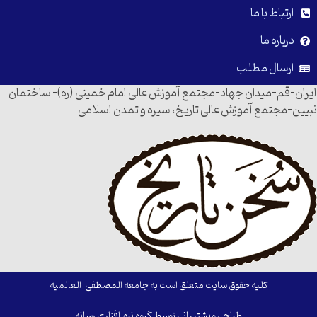
ارتباط با ما
درباره ما
ارسال مطلب
ایران-قم-میدان جهاد-مجتمع آموزش عالی امام خمینی (ره)- ساختمان
نبیین-مجتمع آموزش عالی تاریخ، سیره و تمدن اسلامی
کلیه حقوق سایت متعلق است به جامعه المصطفی العالمیه
طراحی و پشتیبانی توسط گروه نرم افزاری رسانه