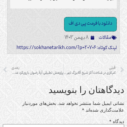
دانلود با فرمت پی دی اف
مقالات
8 بهمن 1403
لینک کوتاه: https://sokhanetarikh.com/?p=20706
قبلی
بعدی
کم‌کاری در شناخت آثار شیخ آقا بزرگ تهرانی
پژوهش تطبیقی آیۀ رضوان با رویکرد عدالت صحابه
دیدگاهتان را بنویسید
نشانی ایمیل شما منتشر نخواهد شد.
بخش‌های موردنیاز
علامت‌گذاری شده‌اند
*
دیدگاه
*