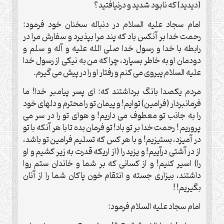
(دیدید) که نابود شدید و درنیافتید؟
امام سجاد علیه السلام در دنباله سخنان خود فرمود:
رحمت خدا بر آنکس باد که پند مرا بپذیرد و سفارش مرا در
رابطه با خدا و رسول خدا صلی الله علیه و آله و سلم و
دودمان او به خاطر بسپارد، چرا که من به نیکی از رسول خدا
علیه السلام پیروی می کنم و رفتار او را در پیش می گیرم.
مردم یکصدا بانگ برداشتند که: ای پسر پیامبر خدا! ما
فرمانبردار (فرامین) توایم! و پیمان تو را محترم و دلهای خود
را به جانب تو معطوف می داریم! و هوای تو را در سر می
پروریم ! رحمت خدا بر تو باد! تو فرمان بده تا با هر آنکه با تو
در آمیزد، بستیزیم! و با هر کس که تسلیم فرامین تو باشد،
از در آشتی درآییم! و یزید را (از اریکه قدرت به زیر کشیم و او
را) اسیر کنیم! و از کسانی که بر شما و خاندان ستم روا
داشتند، بیزاری جسته و انتقام خون پاکان شما را از آنان
بگیریم! !
امام سجاد علیه السلام فرمود: