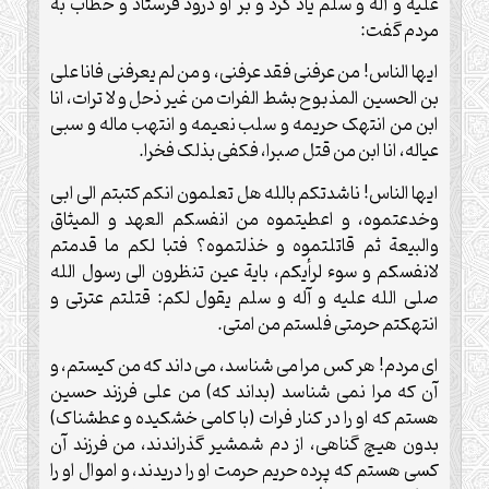
علیه و آله و سلم یاد کرد و بر او درود فرستاد و خطاب به
مردم گفت:
ایها الناس! من عرفنی فقد عرفنی، و من لم یعرفنی فانا علی
بن الحسین المذبوح بشط الفرات من غیر ذحل و لا ترات، انا
ابن من انتهک حریمه و سلب نعیمه و انتهب ماله و سبی
عیاله، انا ابن من قتل صبرا، فکفی بذلک فخرا.
ایها الناس! ناشدتکم بالله هل تعلمون انکم کتبتم الی ابی
وخدعتموه، و اعطیتموه من انفسکم العهد و المیثاق
والبیعة ثم قاتلتموه و خذلتموه؟ فتبا لکم ما قدمتم
لانفسکم و سوء لرأیکم، بایة عین تنظرون الی رسول الله
صلی الله علیه و آله و سلم یقول لکم: قتلتم عترتی و
انتهکتم حرمتی فلستم من امتی.
ای مردم! هر کس مرا می شناسد، می داند که من کیستم، و
آن که مرا نمی شناسد (بداند که) من علی فرزند حسین
هستم که او را در کنار فرات (با کامی خشکیده و عطشناک)
بدون هیچ گناهی، از دم شمشیر گذراندند، من فرزند آن
کسی هستم که پرده حریم حرمت او را دریدند، و اموال او را