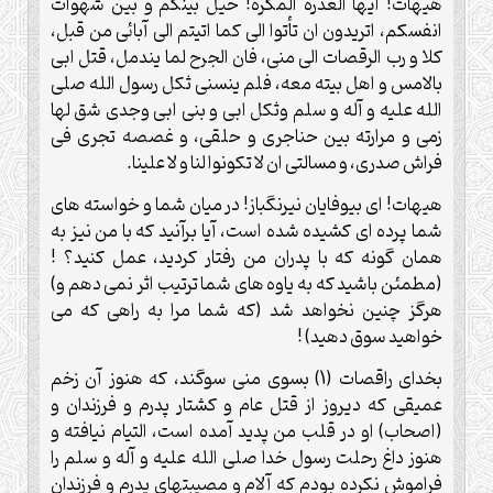
هیهات! ایها الغدرة المکرة! حیل بینکم و بین شهوات
انفسکم، اتریدون ان تأتوا الی کما اتیتم الی آبائی من قبل،
کلا و رب الرقصات الی منی، فان الجرح لما یندمل، قتل ابی
بالامس و اهل بیته معه، فلم ینسنی ثکل رسول الله صلی
الله علیه و آله و سلم وثکل ابی و بنی ابی وجدی شق لها
زمی و مرارته بین حناجری و حلقی، و غصصه تجری فی
فراش صدری، و مسالتی ان لا تکونوا لنا و لا علینا.
هیهات! ای بیوفایان نیرنگباز! در میان شما و خواسته های
شما پرده ای کشیده شده است، آیا برآنید که با من نیز به
همان گونه که با پدران من رفتار کردید، عمل کنید؟ !
(مطمئن باشید که به یاوه های شما ترتیب اثر نمی دهم و)
هرگز چنین نخواهد شد (که شما مرا به راهی که می
خواهید سوق دهید) !
بخدای راقصات (1) بسوی منی سوگند، که هنوز آن زخم
عمیقی که دیروز از قتل عام و کشتار پدرم و فرزندان و
(اصحاب) او در قلب من پدید آمده است، التیام نیافته و
هنوز داغ رحلت رسول خدا صلی الله علیه و آله و سلم را
فراموش نکرده بودم که آلام و مصیبتهای پدرم و فرزندان