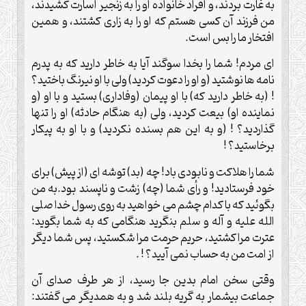
به غارت بردند، و افراد خانواده او را به زنجیر اسارت کشیدند،
من فرزند آن کسی هستم که او را به زاری کشتند، و همین
افتخار ما را بس است.
ای مردم! شما را بخدا سوگند آیا به خاطر دارید که به پدرم
نامه ها نوشتید (و او را دعوت کردید) ولی با او نیرنگ باختید؟
! (به خاطر دارید که) با او پیمان (وفاداری) بستید و با او (و
نماینده او) بیعت کردید، ولی (به هنگام حادثه) او را تنها
گذاردید؟ ! (و به این هم بسنده نکردید) و با او به پیکار
برخاستید؟ !
شما را هلاکت و نابودی باد! چه (بد) توشه ای (از پیش) برای
خود فرستادید! و رأی شما (چه) زشت و ناپسند بود.به من
بگوئید که با کدام چشم می خواهید به روی رسول خدا صلی
الله علیه و آله و سلم بنگرید هنگامی که به شما بگوید:
عترت مرا کشتید، حریم حرمت مرا شکستید، پس شما دیگر
از امت من به حساب نمی آیید؟ ! .
وقتی سخن امام بدین جا رسید، از هر طرف صدای آن
جماعت بیشمار به گریه بلند شد و به همدیگر می گفتند: