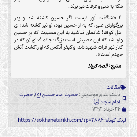
مکه به منی و عرفات می برند .
.2 «شگفت آور نیست اگر حسین کشته شد و پدر
بزرگوارش علی، که به از حسین بود، او نیز کشته شد؛ ای
اهل کوفه! شادمان نباشید به این مصیبت که بر حسین
وارد شد که این مصیبتی است بزرگ؛ جانم فدای آن که در
کنار نهر فرات شهید شد، و کیفر آنکس که او را کشت آتش
جهنم است».
منبع:
قصه کربلا
مقالات
دسته بندی موضوعی:
حضرت امام حسین (ع)
,
حضرت
امام سجاد (ع)
24 خرداد 1392
لینک کوتاه: https://sokhanetarikh.com/?p=2884