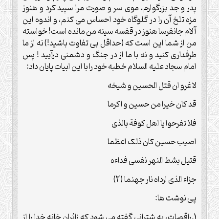
پدر و جد بزرگوارم، موی سر و صورت مرا سپید کرد و هنوز
مزه تلخ آن را در گلوگاه خود احساس می کنم، و اندوه این
آلام جانفرسا هنوز در قفسه سینه من مانده است! خواسته
من از شما این است که (حداقل بی تفاوت باشید!) نه از ما
طرفداری کنید و نه با ما از در جنگ و دشمنی درآیید ! پس
امام سجاد علیه السلام خطبه خود را با این ابیات پایان داد:
لا غرو ان قتل الحسین و شیخه
قد کان خیرا من حسین و اکرما
فلا تفرحوا یا اهل کوفة بالذی
اصیب حسین کان ذلک اعظما
قتیل بشط النهر نفسی فداءه
جزاء الذی ارداه نار جهنما (2)
پی نوشت ها:
1.راقصات، به شترانی گفته می شود که زائران خانه خدا را از