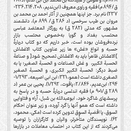
848 م)؛ و سومی از عبیدالله بن محمد ابن ابی الدنیا (د 281
ق/894 م) فقیه و راوی معروف (ابن‌ندیم، 208، 214، 236-
237) نام برد. جز اینها همچنین از آثار احمد بن محمد بن
مروان بن طیب سرخسی (د 286 ق/ 899 م)، دانشمند
مشهور، که مدتی (282 ق) به روزگار المعتضد عباسی
محتسب بغداد و گویا به‌خصوص محتسب بازار
بَرده‌فروشان بوده است، خبر داریم که دو کتاب دربارۀ
حسبه و انواع «غش» ها زیر عناوین کتاب الاغشاش
]الاعشاش ظاهراً باید به الاغشاش تصحیح شود[ و صناعة
الحسبة الکبیر، و غش الصناعات و الحسبة الصغیر؛ یا به
ضبط دیگر: الحسبة الکبیر الکبرى، و الحسبة الصغیر
الصغرى داشته است (همو، 321؛ ابن ابی اصیبعه، 1/293-
294؛ ابن‌عدیم، 2/846؛ یاقوت، 1/292). یحیی بن عمر (د
289 ق/901 م) فقیه اندلسی دربارۀ حسبه و در پاسخ به
پرسشهای شاگرد خود، ابوعبدالله بن شبل، آراء و فتاوایی
داشته است که همو آنها را گرد آورده، و زیر عنوان احکام
السوق، یا اقضیة السوق تدوین کرده است (مکی، محمود،
62). نویسندگان متأخرتر، والیان و کارگزاران را توصیه
می‌کردند که از این کتاب در احتساب معاملات در بازارها