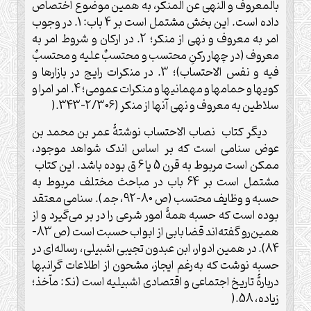
بالمعروف و النهی عن المنکر، به همین موضوع اختصاص
داده است. این بخش مشتمل است بر 4 باب: 1. در وجوب
امر به معروف و نهی از منکر؛ 2. در ارکان و شروط امر به
معروف (در چهار رکنِ محتسب و محتسبٌ علیه و محتسبٌ
فیه و نفس الاحتساب)؛ 3. در منکرات رایج در بازارها و
کویها و حمامها و مهمانیها و منکرات عمومی؛ 4. امر امرا و
سلاطین به معروف و نهی آنها از منکر (2/306-343
).
دیگر کتاب نصاب الاحتساب نوشتۀ عمر بن محمد بن
عوض سنامی است که بر اساس اندک شواهد موجود،
ممکن است مربوط به قرن 5 یا 6 ق بوده باشد. این کتاب
مشتمل است بر 64 باب در مباحث مختلف مربوط به
حسبه و وظایف محتسب (ص 80-92، جم‍‌ ). سنامی معتقد
بوده است که حسبه همۀ امور شرعی را در بر می‌گیرد و از
همین‌رو گفته‌اند قضا بابی از ابواب حسبت است (ص 83-
84). در همین ادوار، ابن عبدون تجیبی اشبیلی، رساله‌ای در
حسبه نوشت که به‌رغم ایجاز، مشحون از اطلاعات گرانبها
دربارۀ تاریخ اجتماعی و اقتصادی اشبیلیه است (نک‍ : مآخذ؛
زیاده، 58
).