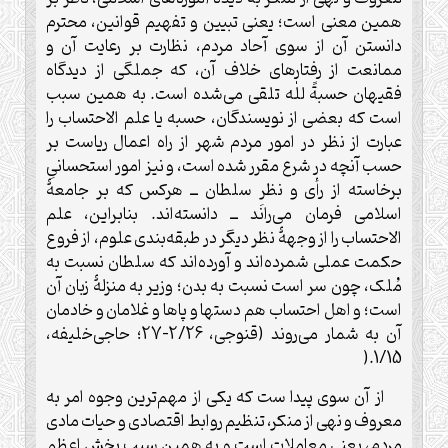
همین معنی است؛ یعنی تبیین و تفهیم قوانین، محترم
دانستن آن از سوی آحاد مردم، نظارت بر رعایت آن و
ممانعت از رفتارهای خلاف آن، که جملگی از دیدگاه
فقیهان حسبةً للٰه تلقی می‌شده است. به همین سبب
است که بعضی از نویسندگان، حسبه یا علم الاحتساب را
عبارت از نظر در امور مردم شهر از راه اعمال ریاست بر
حسب آنچه در شرع مقرر شده است، و نیز امور استحسانیِ
برخاسته از رأی و نظر سلطان ــ هرکس که بر جامعۀ
اسلامی فرمان می‌رانَد ــ دانسته‌اند. بنابراین، علم
الاحتساب را از وجهۀ نظر دیگر در طبقه‌بندی علوم، از فروع
حکمت عملی شمرده‌اند و آورده‌اند که سلطان نسبت به
مُلک، چون سر است نسبت به بدن؛ وزیر به منزلۀ زبان آن
است؛ و اهل احتساب هم دستها و پاها و غلامان و خادمان
آن به شمار می‌روند (قنوجی، 2/26-27؛ حاجی‌خلیفه،
).
1/15
از آن سوی پیدا ست که یکی از مهم‌ترین وجوه امر به
معروف و نهی از منکر، تنظیم روابط اقتصادی و حیات مادی
مردم، یعنی معاملات است و به همین سبب بخش اعظم