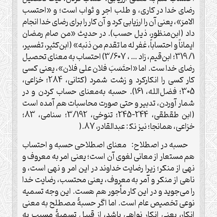
رضای خدا در کاری، و طلب اجر و ثواب است؛ و «احتسب
الامرَ»، یعنی آن را ارزیابی کرد و آن کار را برای رضای خدا انجام
داد (ابن‌منظور، ذیل حسب). در حدیث «من صام رمضان
ایماناً و احتساباً، غفر له ما تقدم من ذنبه» (ابن‌کثیر، تفسیر،
1/ 319؛ ابن‌قیم، زاد … ، 3/607) احتساب به معنای تحصیل
رضای خدا ست. اما «احتَسَبَ فلان على فلان»، یعنی کسی
کار کسی را انکارکرد و زشت شمرد (کتانی، 284؛ خزاعی،
305؛ فضل‌الله، 161). حسبه به‌معنای حساب کردن و در
شمار آوردن، تدبیر و حتى صورت محاسبات هم آمده است
(ابن طقطقى، 244-245؛ تنوخی، 3/192؛ سنامی، 83؛
خزاعی، همانجا؛ نیز نک‍ : عبدالقادر، 87
).
حسبه در اصطلاح: معنای اصطلاحی حسبه و احتساب
هم مستعار از معانی لغوی آن است؛ یعنی امر به معروف و
نهی از منکر؛ زیرا رضایت خداوند در این امر و نهی است، و
ناهی از منکر و آمر به معروف، یعنی محتسب، رضایت خدا
را می‌جوید و در این کار مأجور هم هست. این وجه تسمیه
نوعی تخصیص عام است. اما اگر حسبۀ مصطلح به معنی
انکار، یعنی انکار نواهی باشد، از قبیل تسمیۀ مسبب به