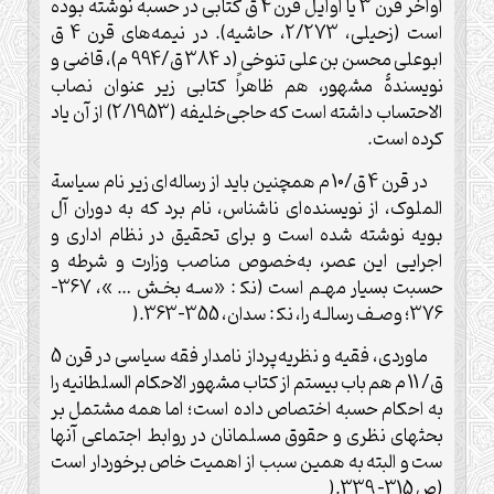
اواخر قرن 3 یا اوایل قرن 4 ق کتابی در حسبه نوشته بوده
است (زحیلی، 2/273، حاشیه). در نیمه‌های قرن 4 ق
ابوعلی محسن بن علی تنوخی (د 384 ق/994 م)، قاضی و
نویسندۀ مشهور، هم ظاهراً کتابی زیر عنوان نصاب
الاحتساب داشته است که حاجی‌خلیفه (2/1953) از آن یاد
کرده است
.
در قرن 4 ق/10 م همچنین باید از رساله‌ای زیر نام سیاسة
الملوک، از نویسنده‌ای ناشناس، نام برد که به دوران آل
بویه نوشته شده است و برای تحقیق در نظام اداری و
اجرایی این عصر، به‌خصوص مناصب وزارت و شرطه و
حسبت بسیار مهـم است (نک‍ : «سـه بخـش … »، 367-
376؛ وصـف رسالـه را، نک‍ : سدان، 355-363
).
ماوردی، فقیه و نظریه‌پرداز نامدار فقه سیاسی در قرن 5
ق/ 11 م هم باب بیستم از کتاب مشهور الاحکام السلطانیه را
به احکام حسبه اختصاص داده است؛ اما همه مشتمل بر
بحثهای نظری و حقوق مسلمانان در روابط اجتماعی آنها
ست و البته به همین سبب از اهمیت خاص برخوردار است
(ص 315- 339
).