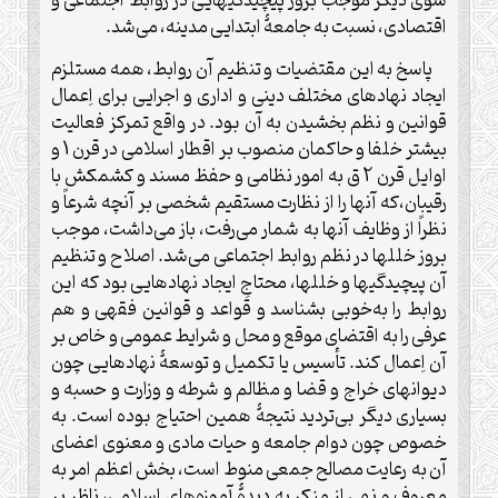
سوی دیگر موجب بروز پیچیدگیهایی در روابط اجتماعی و
اقتصادی، نسبت به جامعۀ ابتدایی مدینه، می‌شد
.
پاسخ به این مقتضیات و تنظیم آن روابط، همه مستلزم
ایجاد نهادهای مختلف دینی و اداری و اجرایی برای اِعمال
قوانین و نظم بخشیدن به آن بود. در واقع تمرکز فعالیت
بیشتر خلفا و حاکمان منصوب بر اقطار اسلامی در قرن 1 و
اوایل قرن 2 ق به امور نظامی و حفظ مسند و کشمکش با
رقیبان،که آنها را از نظارت مستقیم شخصی بر آنچه شرعاً و
نظراً از وظایف آنها به شمار می‌رفت، باز می‌داشت، موجب
بروز خللها در نظم روابط اجتماعی می‌شد. اصلاح و تنظیم
آن پیچیدگیها و خللها، محتاجِ ایجاد نهادهایی بود که این
روابط را به‌خوبی بشناسد و قواعد و قوانین فقهی و هم
عرفی را به اقتضای موقع و محل و شرایط عمومی و خاص بر
آن اِعمال کند. تأسیس یا تکمیل و توسعۀ نهادهایی چون
دیوانهای خراج و قضا و مظالم و شرطه و وزارت و حسبه و
بسیاری دیگر بی‌تردید نتیجۀ همین احتیاج بوده است. به
خصوص چون دوام جامعه و حیات مادی و معنوی اعضای
آن به رعایت مصالح جمعی منوط است، بخش اعظم امر به
معروف و نهی از منکر به دیدۀ آموزه‌های اسلامی، ناظر بر