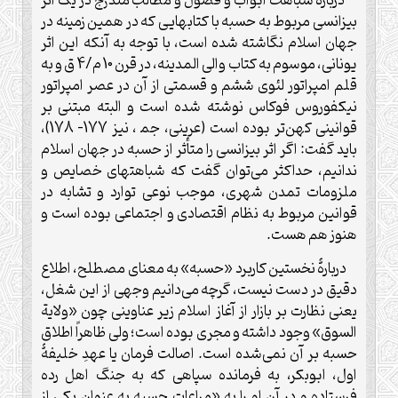
دربارۀ شباهت ابواب و فصول و مطالب مندرج در یک اثر
بیزانسی مربوط به حسبه با کتابهایی که در همین زمینه در
جهان اسلام نگاشته شده است، با توجه به آنکه این اثر
یونانی، موسوم به کتاب والی المدینه، در قرن 10 م/4 ق و به
قلم امپراتور لئوی ششم و قسمتی از آن در عصر امپراتور
نیکفوروس فوکاس نوشته شده است و البته مبتنی بر
قوانینی کهن‌تر بوده است (عرینی، جم‍ ، نیز 177- 178)،
باید گفت: اگر اثر بیزانسی را متأثر از حسبه در جهان اسلام
ندانیم، حداکثر می‌توان گفت که شباهتهای خصایص و
ملزومات تمدن شهری، موجب نوعی توارد و تشابه در
قوانین مربوط به نظام اقتصادی و اجتماعی بوده است و
هنوز هم هست
.
دربارۀ نخستین کاربرد «حسبه» به معنای مصطلح، اطلاع
دقیق در دست نیست، گرچه می‌دانیم وجهی از این شغل،
یعنی نظارت بر بازار از آغاز اسلام زیر عناوینی چون «ولایة
السوق» وجود داشته و مجرى بوده است؛ ولی ظاهراً اطلاق
حسبه بر آن نمی‌شده است. اصالت فرمان یا عهدِ خلیفۀ
اول، ابوبکر، به فرمانده سپاهی که به جنگ اهل رده
فرستاده و در آن او را به «مراعات حسبه به عنوان یکی از