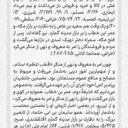
غش در کالا و خرید و فروش باز می‌داشت و بیم می‌داد
(بخاری، 3/66؛ مسلم، 1/ 99، 3/1161؛ شیزری، 13؛
ابن‌تیمیه، الحسبه، 72، 74-75؛ خزاعی، 304؛ سقطی، 19-
20) و یک وقت هم سعید بن عاص را به نظارت بر بازار مکه، و
عمر ابن خطاب را بر بازار مدینه گمارد. نیز گفته‌اند: پس از
فتح مکه، سمراء دختر نهیک اسدی در بازارها می‌گشت و
مردم و فروشندگان را امر به معروف و نهی از منکر می‌کرد
(خزاعی، همانجا؛ کتانی، 285-287
).
چون امر به معروف و نهی از منکر «قطب اعظم» اسلام،
و از مهم‌ترین امور دینی به‌شمار می‌رفت و مربوط به
مصالح و منافع عموم مسلمانان بود، نخستین جانشینان
پیامبر (ص) خود اجرای آن را بر عهده می‌گرفتند. به‌خصوص
می‌دانیم که خلیفۀ دوم، عمر بن خطاب، همواره در کوی و
بازار می‌گشت و خلق را نهی از منکر و امر به معروف می‌کرد؛
و از این‌رو، در بعضی اخبار تاریخی او را نخستین محتسب
به‌شمار آورده‌اند. همو سلیمان بن ابی حثمه، از تابعین
بزرگ، را به نظارت بر بازار مدینه گمارد (قلقشندی، صبح،
5/425؛ سخاوی، 1/417؛ شلبی، 114). امام علی (ع) نیز هر