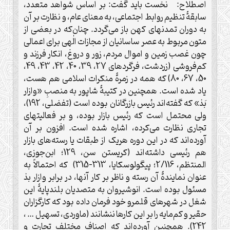
اصطلاح: نخست باید گفت: بر اساس شواهد متعدد،
سابقۀ تنظیم روابط اجتماعی، به معنای عام، و نظارت بر آن
به دوران تمدنهای کهن باز می‌گردد. چنان‌که در بعضی از
متون مربوط به عصر ساسانیان از مجازات الٰهی برای اعمالی
چون غصب زمین و اموال مردم، زور و دروغ، انکار فرزند و
کم‌فروشی (زردشت، فرگردهای 27، 39، 40، 42، 43، 49،
50، 67، 80) که همه در زمرۀ منکرات اسلامی هم هست،
یاد شده است. همچنین در کتیبۀ شاپور به منصبِ «وازار
بَذ» که گفته‌اند رئیس بازرگانان بوده است (تفضلی، 192)،
ولی محتمل است که رئیس بازار بوده، و بر فعالیتهای
تجاری نظارت می‌کرده، اشاره شده است. افزون بر آن
آورده‌اند که در این دوره هریک از طبقات یا رسته‌های بازار
هم رئیسی داشته‌اند (کریستن سن، 129؛ ابن‌جوزی،
المنتظم، 2/116؛ پیگولوسکایا، 313-315) که احتمالاً به
عنوان نمایندۀ آن رسته و ناظر بر کار آنها، در برابر وازار بذ
مسئول بوده است. انوشیروان به متصدیان بلندپایۀ این
شغل در شهرهای قلمرو خود فرمان داده بود که کارگزاران
حقیر و کم‌مایه را بر این کارها ننشانند (ماوردی، تسهیل … ،
242). همچنین آورده‌اند که اصناف مختلف تجارت و