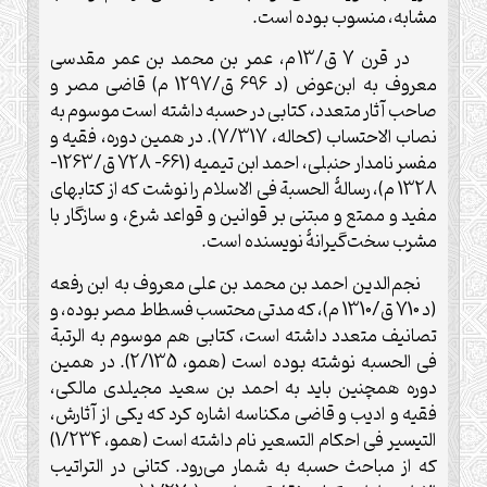
مشابه، منسوب بوده است
.
در قرن 7 ق/13 م، عمر بن محمد بن عمر مقدسی
معروف به ابن‌عوض (د 696 ق/1297 م) قاضی مصر و
صاحب آثار متعدد، کتابی در حسبه داشته است موسوم به
نصاب الاحتساب (کحاله، 7/317). در همین دوره، فقیه و
مفسر نامدار حنبلی، احمد ابن تیمیه (661- 728 ق/1263-
1328 م)، رسالۀ الحسبة فی الاسلام را نوشت که از کتابهای
مفید و ممتع و مبتنی بر قوانین و قواعد شرع، و سازگار با
مشرب سخت‌گیرانۀ نویسنده است
.
نجم‌الدین احمد بن محمد بن علی معروف به ابن رفعه
(د 710 ق/1310 م)، که مدتی محتسب فسطاط مصر بوده، و
تصانیف متعدد داشته است، کتابی هم موسوم به الرتبة
فی الحسبه نوشته بوده است (همو، 2/135). در همین
دوره همچنین باید به احمد بن سعید مجیلدی مالکی،
فقیه و ادیب و قاضی مکناسه اشاره کرد که یکی از آثارش،
التیسیر فی احکام التسعیر نام داشته است (همو، 1/234)
که از مباحث حسبه به شمار می‌رود. کتانی در التراتیب