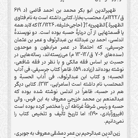
ظهیرالدین ابو بکر محمد بن احمد قاضی (د 619
ق/1222م)، محتسب بخارا، کتابی داشته است به نام فتاوی
الظهیرة ]الظهیریه؟[ (حاجی‌خلیفه، 2/1226) که لابد همه
یا قسمتهایی از آن دربارۀ حسبه بوده است. دو نویسندۀ
اندلسی، احمد بن عبدالله بن عبدالرئوف و عمر بن عثمان
جرسیفی، که احتمالاً در عصر مرابطون و موحدون
(سده‌های 6-7 ق/12-13 م) می‌زیسته‌اند، رساله‌هایی در
حسبت بر اساس فقه مالکی و با نظر در فقه شافعی،
نوشته بوده‌اند (زیاده، 59). ظاهراً کتاب جرسیفی، فی آداب
الحسبه؛ و کتاب ابن عبدالرئوف، فی آداب الحسبة و
المحتسب نام داشته است (سامرایی، 313). کتابی دیگر
هم در حسبه، ظاهراً در اندلس نوشته شده بوده که
عبدالمنعم بن محمد خزرجی معروف به ابن فرس، والی
حسبه و رئیس شرطۀ غرناطه آن را مختصر کرده بوده است
(فیروزآبادی، 190)؛ اما تاریخ تألیف و تلخیص کتاب را
نمی‌دانیم
.
زین‌الدین عبدالرحیم بن عمر دمشقی معروف به جوبری،