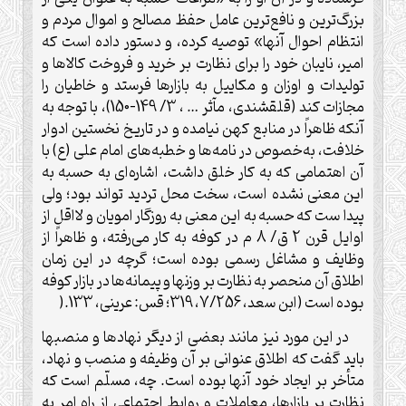
بزرگ‌ترین و نافع‌ترین عامل حفظ مصالح و اموال مردم و
انتظام احوال آنها» توصیه کرده، و دستور داده است که
امیر، نایبان خود را برای نظارت بر خرید و فروخت کالاها و
تولیدات و اوزان و مکاییل به بازارها فرستد و خاطیان را
مجازات کند (قلقشندی، مآثر … ، 3/ 149-150)، با توجه به
آنکه ظاهراً در منابع کهن نیامده و در تاریخ نخستین ادوار
خلافت، به‌خصوص در نامه‌ها و خطبه‌های امام علی (ع) با
آن اهتمامی که به کار خلق داشت، اشاره‌ای به حسبه به
این معنی نشده است، سخت محل تردید تواند بود؛ ولی
پیدا ست که حسبه به این معنی به روزگار امویان و لااقل از
اوایل قرن 2 ق/ 8 م در کوفه به کار می‌رفته، و ظاهراً از
وظایف و مشاغل رسمی بوده است؛ گرچه در این زمان
اطلاق آن منحصر به نظارت بر وزنها و پیمانه‌ها در بازار کوفه
بوده است (ابن سعد، 7/256، 319؛ قس: عرینی، 133
).
در این مورد نیز مانند بعضی از دیگر نهادها و منصبها
باید گفت که اطلاق عنوانی بر آن وظیفه و منصب و نهاد،
متأخر بر ایجاد خود آنها بوده است. چه، مسلّم است که
نظارت بر بازارها، معاملات و روابط اجتماعی از راه امر به