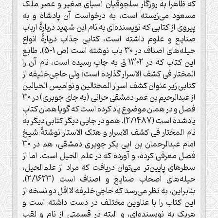
که ظاهراً به روزگار سلجوقیان آسیای صغیر و عصر ملک
مسعود می‌زیسته است، به درخواست آن پادشاه و به
پیروی از کتابی که نویسنده‌ای به نام ابن شهید دربارۀ ارباب
صنایع و علوم داشته است، کتابی جذاب دربارۀ انواع
حیله‌های اصناف در 30 باب نوشته است (ص 1-5). طابع
این کتاب که در 1302 ق به چاپ رسیده است، نام آن را
المختار فی کشف الاسرار گذارده است؛ ولی حاجی‌خلیفه از
کتابی زیر عنوان کشف اسرار المحتالین و نوامیس الحیالین
از عبدالرحیم بن عمر دمشقی حرانی (به جای جوبری) در 30
فصل و در همان موضوع یاد کرده است که گویا همان کتابِ
یادشده است (2/1487). همو در جایی دیگر کتابی دیگر به
نام المختار فی کشف الاسرار و هتک الاستار نوشتۀ شیخ
امام عبدالرحمان بن ابی بکر جوبری دمشقی، هم در 30
فصل معرفی کرده، و آورده که در علم الحیل است. اما از
سطرهای پایین‌تر می‌توان دریافت که مراد از علم‌الحیل،
حیله‌های اصحاب صنایع و اصناف است (2/1623).
بنابراین، به نظر می‌رسد که حاجی‌خلیفه لااقل دو نسخه از
این کتاب را با عناوین مختلف در دست داشته است و
هریک به نویسنده‌ای، و البته در قسمتی از نام و لقب