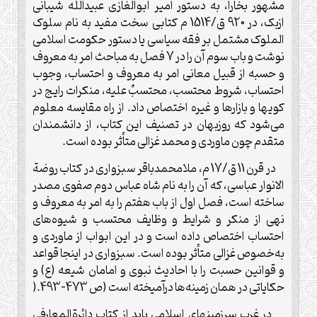
مشهور بخارا، به دستور امیر ابوالغازی عبیدالله شیبانی
ازبک، در 920 ق/1514 م کتابی سخت مفید به نام سلوک
الملوک مشتمل بر فقه سیاسی یا دستور حکومت اسلامی
نوشت و باب سوم آن را در 7 فصل به مباحث امر به معروف
و حسبه از قبیل معانی امر به معروف و احتساب، وجوب
احتساب، شروط محتسب، محتسبٌ علیه، منکرات رایج در
کویها و بازارها و غیره اختصاص داد. از راه مقایسه معلوم
می‌شود که روزبهان در تصنیف این کتاب، از دانشمندان
متقدم چون ماوردی و محمد غزالی متأثر بوده است
.
در قرن 11 ق/17 م، ملامحمدباقر سبزواری در کتاب روضة
الانوار عباسی، که آن را به نام شاه عباس دوم صفوی مصدر
ساخته است، فصل اول از باب هفتم را به امر به معروف و
نهی از منکر و شرایط و وظایف محتسب و شیوه‌های
احتساب اختصاص داده است و در این ابواب از ماوردی و
به‌خصوص غزالی متأثر بوده است. سبزواری در اینجا قواعد
و قوانین حسبت را با احادیث نبوی و امامان شیعه (ع) و
حکایاتی در همان زمینه‌ها درآمیخته است (ص 473-493
).
در غرب سرزمینهای اسلامی باید از کتاب دائرةالمعارفی