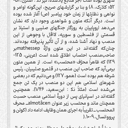
شهری بوده است (جز منابع یادشده، نیز نک‍ : استرن، 51-
52؛ کلارک، 8) و بنا بر گزارشهای صریح، این‌گونه اوامر و
نواهی و نظارتها از زمان خود پیامبر (ص) آغاز شده بوده
است. دیگر آنکه متون و شواهدی وجود دارد که نشان
می‌دهد اروپاییان به روزگار جنگهای صلیبی و استیلا بر
قسمتی از فلسطین و سوریه، لااقل با وجوهی از این
منصب و نهاد آشنا شده، و از آن تأثیر پذیرفته بوده‌اند.
چنان‌که گفته‌اند در این متون واژۀ
mathessep
بر
صاحب‌منصب احتساب اطلاق شده است (عرینی، 125-
129) که ظاهراً محرَّف «محتسب» است. از همین متون
برمی‌آید که صاحب این منصب در قلمرو صلیبیان، رئیس
شرطه هم بوده است (همو، 127) و می‌دانیم که در بعضی
شهرهای اسلامی هم این دو منصب در یک تن جمع
می‌شده است (مثلاً نک‍ : ابن‌سعید، 1/46). همچنیـن
گفته‌اند در اسپانیای پس از دورۀ اسلامی منصب حسبت
همچنان ماند و محتسب زیر عنوان
almotâcen
ــ محرف
المحتسب ــ تقریباً به اجرای همان وظایف ادامه داد (کولن و
پرووانسال، 9-10
).