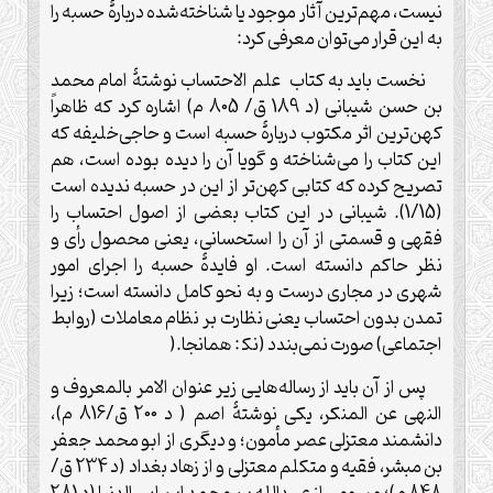
نیست، مهم‌ترین آثار موجود یا شناخته‌شده دربارۀ حسبه را
به این قرار می‌توان معرفی کرد
:
نخست باید به کتاب علم الاحتساب نوشتۀ امام محمد
بن حسن شیبانی (د 189 ق/ 805 م) اشاره کرد که ظاهراً
کهن‌ترین اثر مکتوب دربارۀ حسبه است و حاجی‌خلیفه که
این کتاب را می‌شناخته و گویا آن را دیده بوده است، هم
تصریح کرده که کتابی کهن‌تر از این در حسبه ندیده است
(1/15). شیبانی در این کتاب بعضی از اصول احتساب را
فقهی و قسمتی از آن را استحسانی، یعنی محصول رأی و
نظر حاکم دانسته است. او فایدۀ حسبه را اجرای امور
شهری در مجاری درست و به نحو کامل دانسته است؛ زیرا
تمدن بدون احتساب یعنی نظارت بر نظام معاملات (روابط
اجتماعی) صورت نمی‌بندد (نک‍ : همانجا
).
پس از آن باید از رساله‌هایی زیر عنوان الامر بالمعروف و
النهی عن المنکر، یکی نوشتۀ اصم ( د 200 ق/816 م)،
دانشمند معتزلی عصر مأمون؛ و دیگری از ابو محمد جعفر
بن مبشر، فقیه و متکلم معتزلی و از زهاد بغداد (د 234 ق/