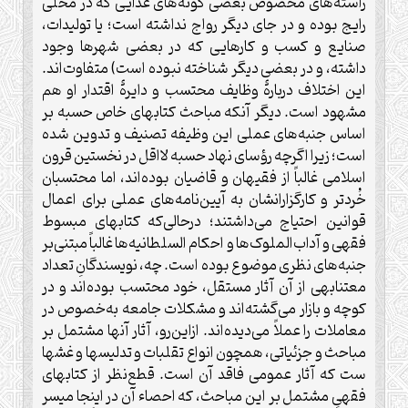
راسته‌های مخصوص بعضی گونه‌های غذایی که در محلی
رایج بوده و در جای دیگر رواج نداشته است؛ یا تولیدات،
صنایع و کسب و کارهایی که در بعضی شهرها وجود
داشته، و در بعضی دیگر شناخته نبوده است) متفاوت‌اند.
این اختلاف دربارۀ وظایف محتسب و دایرۀ اقتدار او هم
مشهود است. دیگر آنکه مباحث کتابهای خاص حسبه بر
اساس جنبه‌های عملی این وظیفه تصنیف و تدوین شده
است؛ زیرا اگرچه رؤسای نهاد حسبه لااقل در نخستین قرون
اسلامی غالباً از فقیهان و قاضیان بوده‌اند، اما محتسبان
خُردتر و کارگزارانشان به آیین‌نامه‌های عملی برای اعمال
قوانین احتیاج می‌داشتند؛ درحالی‌که کتابهای مبسوط
فقهی و آداب‌الملوک‌ها و احکام السلطانیه‌ها غالباً مبتنی‌بر
جنبه‌های نظری موضوع بوده است. چه، نویسندگانِ تعداد
معتنابهی از آن آثار مستقل، خود محتسب بوده‌اند و در
کوچه و بازار می‌گشته‌اند و مشکلات جامعه به‌خصوص در
معاملات را عملاً می‌دیده‌اند. ازاین‌رو، آثار آنها مشتمل بر
مباحث و جزئیاتی، همچون انواع تقلبات و تدلیسها و غشها
ست که آثار عمومی فاقد آن است. قطع‌نظر از کتابهای
فقهیِ مشتمل بر این مباحث، که احصاء آن در اینجا میسر