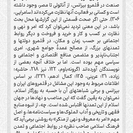
صنعت در قلمرو بیزانس، از آناتولی تا مصر، وجود داشته
است و کسانی بر فعالیت آنها نظارت می‌کرده‌اند (سامرایی،
306). حتى اگر صحت قسمتی از این گزارشها محل بحث
باشد، در این معنی تردید نمی‌توان کرد که امر و نهی و
نظارت بر کسب و کار و خرید و فروخت و دیگر روابط
اجتماعی بر حسب زمان و مکان، در قلمروِ دولتها و
تمدنهای بزرگ، از مصالح عمدۀ جوامع شهری، امری
اجتناب‌ناپذیر و متضمن منافع اقتصادی و اجتماعی و
سیاسی مهم بوده است. اما بر خلاف آنچه بعضی از
نویسندگان آورده‌اند (گرونه‌باوم، 122، نیز 218، حاشیه؛
زیاده، 31؛ عرینی، 125؛ کمال ادهم، 331)، بر اساس
اطلاعات مربوط به وجود این مشاغل در قلمروهای ایران و
بیزانس و برخی شباهتهای آن با حسبه به روزگار اسلام،
نمی‌توان به یقین گفت که این مناصب و نهادها در جهان
اسلام از این تمدنها اقتباس شده است. چه، از انبوه منابع
فقهی و تاریخی و آداب الملوک‌ها و سیاست‌نامه‌ها، و اصل
مهم «امر به معروف و نهی از منکر» به روشنی برمی‌آید که
فرهنگ اسلامی صاحب نظریه در روابط اجتماعی و تمدن