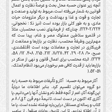
آنچه زیر عنوان حسبه محل بحث و عرصۀ نظارت و اعمال
قوانین به شمار می‌رفته است، مربوط به تولید و صنعت و
تجارت و قوت و غذا و بهداشت و دیگر ملزومات حیات
مادی، و به طور کلی بازار بوده است (نیز نک‍ : نخجوانی،
2/224-226). چنان‌که از فرمانهای نصب محتسبان، مثلاً
در قلمرو سلاطین مملوک مصر و شام، پیدا ست که
مهم‌ترین وظیفۀ محتسب، نظارت بر بازارها و ممانعت از
فریبکاری در تجارت و معاملات بوده است (قلقشندی،
صبح، 10/ 28- 29، 42، 11/211، 212، 215، 408، 12/ 58،
334). البته محتسب برای اعمال قانون و نهی از منکر در
بازارها باید از قدرت کافی هم برخوردار می‌بود (نظام‌الملک،
).
51-52
آثار مربوط به حسبه: آثار و تألیفات مربوط به حسبه را به
دو گروه می‌توان تقسیم کرد. بنابر اطلاعات ما دربارۀ
این‌گونه آثار، اعم از آنچه فقط نام و نشان آنها را می‌دانیم، یا
آثاری که اکنون در دست است، تا نیمۀ دوم قرن 2 ق/ 8 م
کتاب و رساله‌ای مستقل دراین‌باره نوشته نشده است، یا ما
از آن اطلاع نداریم. تا این تاریخ، روایات منقول از پیامبر