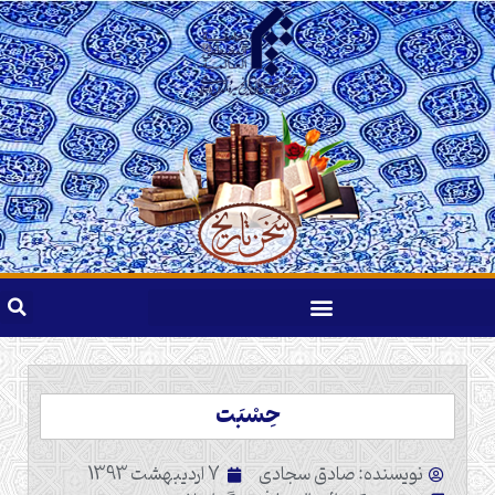
حِسْبَت
نویسنده: صادق سجادی
7 اردیبهشت 1393