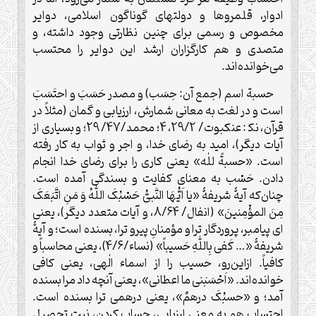
ادوار، قلمروها و دولتهای گوناگون اسلامی، دوایر
مخصوص و رسمی برای چنین نظارتی وجود داشته، و
متصدی و هم کارگزاران ارشد این دوایر را محتسب
می‌خوانده‌اند
.
حسبة اسم (جمع آن: حِسَب) و مصدر حَسَبَ و احتَسَبَ
است و در لغت به معانی شمارش، ارزیابی و گمان (مثلاً در
قرآن، نک‍ : عنکبوت/ 29/2، 4؛ محمد/47/ 29؛ و بسیاری از
آیات دیگر)، امید به رضای خدا، و اجر و ثواب به کار رفته
است. «حسبةً للٰه» یعنی کاری را برای رضای خدا انجام
دادن. حَسْب به معنای کفایت و بسندگی آمده است.
چنان‌که آیۀ شریفۀ «یا اَیُّهَا النَّبیُّ حَسْبُکَ اللّٰهُ وَ مَنِ اتَّبَعَکَ
مِنَ المؤْمِنینَ» (انفال/ 8/64، و آیات متعدد دیگر)، یعنی
ای پیامبر، پروردگار ترا و مؤمنانِ پیرو ترا، بسنده است؛ و آیۀ
شریفۀ «… کَفى بِاللّٰهِ حَسیباً» (نساء/4/6)، یعنی محاسباً و
کافیاً. ازاین‌رو، حسیب را از اسماء الٰهی، یعنی کافی
خوانده‌اند. «اَحْسَبَنی ما اعطانی»، یعنی آنچه داد مرا بسنده
آمد؛ و «حسبُکَ درهمٌ»، یعنی درهمی ترا بسنده است.
احتساب هم به معنی ارزیابی، حساب کردن، نیت تحصیل