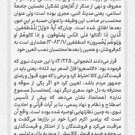
معروف و نهی از منکر از آغازهای تشکیل نخستین جامعۀ
اسلامی، یعنی مدینة النبی، مجرى بوده است؛ ولی عنوان
محتسب بر صاحب این وظیفه، یا عنوان حسبه بر این امور،
بعدها اطلاق شده است. چنان‌که آیۀ «وَیْلٌ لِلْمُطَفِّفینَ.
اَلَّذینَ اِذَا اکْتالوا عَلَی النّاسِ یَسْتَوفونَ. وِ اِذا کالوهُمْ اَو
وَزَنوهُم یُخْسِرونَ» (مطففین/83/1-3) هشداری است به
کم‌فروشان، و همین را بعدها محتسبان نصب العین خود
قرار می‌دادند (نخجوانی، 2/225)؛ یا این حدیث نبوی که
فرموده بود: «لاتسعروا فاِنَّ السعر بید الله»، یعنی باید در
قیمت‌گذاری کالا احتیاط کرد و نرخی را که مورد قبول و رضای
جمهور مردم باشد، تعیین کرد «و اگر یکی از سوقه و
محترفه به دل خود سعری دیگر نهد، ]محتسب[ مسموع
ندارد» (همانجا)، نشان می‌دهد که پیش از تأسیس
اصطلاح و نظام و نهاد رسمی، بنا بر آیات قرآنی و احادیث
نبوی، به چنین نظارتهایی توصیه شده بوده است. واقع آن
است که پیامبر اکرم (ص) خود در بازارها می‌گشت و
مراقبت می‌کرد و فروشندگان را از احتکار و قیمت‌گذاری
بی‌وجه و خرید و فروش کالا پیش از ورود به بازار، و تدلیس و