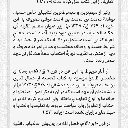
الاداریه، از این کتاب نقل کرده است (1/270
).
یکی از مهم‌ترین و مبسوط‌ترین کتابهای خاص حسبه،
نوشتۀ محمد بن محمد بن احمد قرشی معروف به ابن
اخوه (د 729 ق/ 1329 م)، زیر عنوان معالم القربه فی
احکام الحسبة، در همین دوره پدید آمده است. معالم
القربه کتابی است مشتمل بر 70 باب که غیر از بحث دربارۀ
شرایط حسبه و اوصاف محتسب و مبانی امر به معروف و
نهی از منکر، به تقریب دربارۀ احتساب همۀ مشاغل آن عهد
سخن رانده است
.
از آثار مربوط به این فن در قرن 9 ق/ 15 م، رساله‌ای
مختصر، ظاهراً موسوم به کتاب الحسبه از جمال الدین
یوسف معروف به ابن مبرد دمشقی (د 909 ق/1503 م) از
دانشمندان آن عهد است که در آن به ذکر اصول صنعتها و
حرفه‌ها و انواع تجارت پرداخته، ولی تصریح کرده که برای
اجتناب از تطویل وارد مباحث مربوط به تدلیسها و غشها و
حیله‌های بازاریان نشده است (زیاده، 53
).
در قرن 10 ق/16 م، فضل‌الله بن روزبهان اصفهانی، فقیه