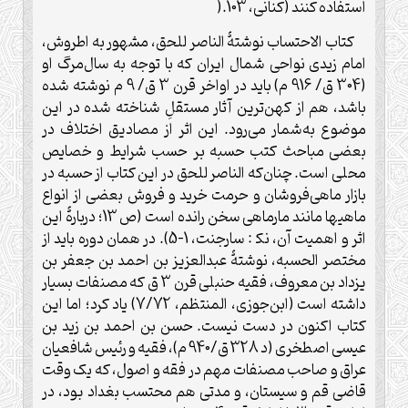
استفاده کنند (کنانی، 103
).
کتاب الاحتساب نوشتۀ الناصر للحق، مشهور به اطروش،
امام زیدی نواحی شمال ایران که با توجه به سال‌مرگ او
(304 ق/ 916 م) باید در اواخر قرن 3 ق/ 9 م نوشته شده
باشد، هم از کهن‌ترین آثار مستقلِ شناخته شده در این
موضوع به‌شمار می‌رود. این اثر از مصادیق اختلاف در
بعضی مباحث کتب حسبه بر حسب شرایط و خصایص
محلی است. چنان‌که الناصر للحق در این کتاب از حسبه در
بازار ماهی‌فروشان و حرمت خرید و فروش بعضی از انواع
ماهیها مانند مارماهی سخن رانده است (ص 13؛ دربارۀ این
اثر و اهمیت آن، نک‍ : سارجنت، 1-5). در همان دوره باید از
مختصر الحسبه، نوشتۀ عبدالعزیز بن احمد بن جعفر بن
یزداد بن معروف، فقیه حنبلی قرن 3 ق که مصنفات بسیار
داشته است (ابن‌جوزی، المنتظم، 7/72) یاد کرد؛ اما این
کتاب اکنون در دست نیست. حسن بن احمد بن زید بن
عیسى اصطخری (د 328 ق/940 م)، فقیه و رئیس شافعیان
عراق و صاحب مصنفات مهم در فقه و اصول، که یک وقت
قاضی قم و سیستان، و مدتی هم محتسب بغداد بود، در