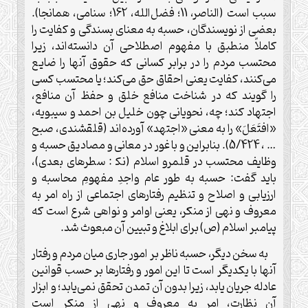
سبب است (الناصر، 11؛ فضل‌الله، 162؛ سنامی، همانجا).
بعضی از نویسندگان، حسبه به معنای بسندگی و کفایت را
کاملاً منطبق با مفهوم اصطلاحی آن دانسته‌اند، زیرا
محتسب مردم را در برابر کسانی که حقوق آنها را ضایع
می‌کنند، کفایت یعنی احقاق حق می‌کند؛ یا محتسب کسی
را گویند که در شناخت منافع خلق و حفظ آن منافع،
اجتهاد کند؛ چه، نحویانی چون خلیل بن احمد و سیبویه،
«افتَعَلَ» را به معنی «اجتهد» آورده‌اند (قلقشندی، صبح
… ، 5/424). بنابراین و با غور در معانی و مصادیق حسبه و
وظایف محتسب در قلمرو اسلام (نک‍ : سطرهای بعدی)،
باید گفت: حسبه به طور عام واجدِ مفهومِ محاسبه و
ارزیابی و اصلاح و تنظیم رفتارهای اجتماعی از راه امر به
معروف و نهی از منکر، یعنی اوامر و نواهی شرع است که
پیامبر اسلام (ص) برای ابلاغ و تبیین آن مبعوث شد
.
به سخن دیگر، حسبه ناظر بر امور جاری میان مردم و رفتار
آنها با یکدیگر است تا این امور و رفتارها بر حسب قوانین
عادله جریان یابد، زیرا بدون آن تمدن تحقق نمی‌یابد؛ و ابزار
آن نظارت، امر به معروف و نهی از منکر است