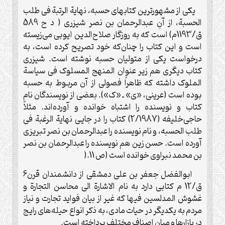
یکی از مشهورترین کتابهای حسبه، نهایة الرتبة فی طلب
الحسبة، از آنِ عبدالرحمان بن نصر شیزری ( د ح 589
ق/1193م) است که به روزگار صلاح‌الدین ایوبی می‌زیسته
است و این کتاب را چنان‌که خود تصریح کرده است، به
درخواست یکی از متولیان حسبه نوشته است. شیزری
کتاب دیگری هم زیر عنوان المنهج المسلوک فی سیاسة
الملوک داشته که ظاهراً فصولی از آن مربـوط به حسبه
بوده است (عرینی، «ی» ـ «ک»). بعضی از نویسندگان نام
کتاب و نویسنده را اشتباه خوانده و آورده‌اند. مثلاً
حاجی‌خلیفه (2/1987) کتاب را در جایی نهایة الرغبة فی
طلب الحسبه، و نام نویسنده را عبدالرحمان بن نصر تبریزی
آورده است. حسن زین هم نویسنده را عبدالرحمان بن نصر
بن محمد نبراوی خوانده است (ص 11
).
ابوالفضل جعفر بن علی دمشقی از دانشمندان قرن6
ق/12 م کتابی دارد به نام الاشارة الى محاسن التجارة و
غشوش المدلسین فیها که غیر از بیان فواید تجارت و نیاز
مردم به یکدیگر در حیات مادی، به ذکر انواع حیله‌های رایج
در بازارها و میان اصناف مختلف پرداخته است
.