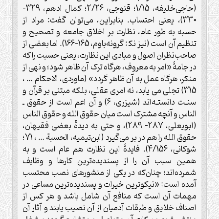
(حاجی‌خلیفه، 1/15؛ قنوجی، 2/26؛ کمال ادهم، 329-
330)، یعنی احتساب. بنابراین، می‌توان گفت: مراد از
حسبه به طور عام، نظارت بر اخلاق جامعه و تصحیح و
تنظیم آن است (نیز نک‍ : گرونه‌باوم، 165-166). اما بعضی از
صاحب‌نظران اصول و مبادی این نظارت، یعنی حسبت را که
در جامۀ «امر به معروف، هرگاه ترک آن ظاهر شود؛ و نهی از
منکر، هرگاه عمل به آن ظاهر گردد» (ماوردی، الاحکام … ،
315) تجلی می یابد، نه امری عقلی، بلکه مبتنی بر قرآن و
سنـت دانستـه‌اند (شیزری، 6) و آن اعم است از حقوق ـ
الناس و آنچه مشترک است میان حقوق الله و حقوق الناس
(ابویعلى، 287- 289)، و حتى به دیدۀ بعضی فقیهان،
حقوق الله را هم در بر می‌گیرد (ابن‌تیمیه، الحسبة … ، 71؛
شوکانی، 4/156). فایدۀ این نظارت هم عام است و به
همین سبب آن را از پسندیده‌ترین کارها و وظایف
شمرده‌اند؛ چنان‌که در یکی از منشورهای نصب محتسب
آمده است: «نیکوترین خیرات و پسندیده‌ترین مساعی در
مهمات آن است که منافع آن شامل باشد و هر کس از
اصناف خلایق و طبقات آدمیان از آن نصیب یابند و آثار آن