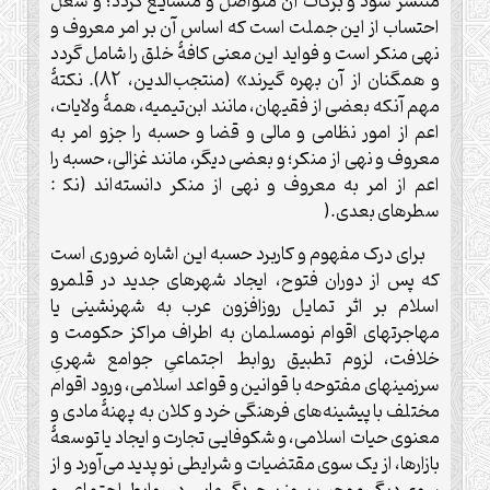
منتشر شود و برکات آن متواصل و متشایع گردد؛ و شغل
احتساب از این جملت است که اساس آن بر امر معروف و
نهی منکر است و فواید این معنی کافۀ خلق را شامل گردد
و همگنان از آن بهره گیرند» (منتجب‌الدین، 82). نکتۀ
مهم آنکه بعضی از فقیهان، مانند ابن‌تیمیه، همۀ ولایات،
اعم از امور نظامی و مالی و قضا و حسبه را جزو امر به
معروف و نهی از منکر؛ و بعضی دیگر، مانند غزالی، حسبه را
اعم از امر به معروف و نهی از منکر دانسته‌اند (نک‍ :
سطرهای بعدی
).
برای درک مفهوم و کاربرد حسبه این اشاره ضروری است
که پس از دوران فتوح، ایجاد شهرهای جدید در قلمرو
اسلام بر اثر تمایل روزافزون عرب به شهرنشینی یا
مهاجرتهای اقوام نومسلمان به اطراف مراکز حکومت و
خلافت، لزوم تطبیق روابط اجتماعیِ جوامع شهریِ
سرزمینهای مفتوحه با قوانین و قواعد اسلامی، ورود اقوام
مختلف با پیشینه‌های فرهنگی خرد و کلان به پهنۀ مادی و
معنوی حیات اسلامی، و شکوفایی تجارت و ایجاد یا توسعۀ
بازارها، از یک سوی مقتضیات و شرایطی نو پدید می‌آورد و از