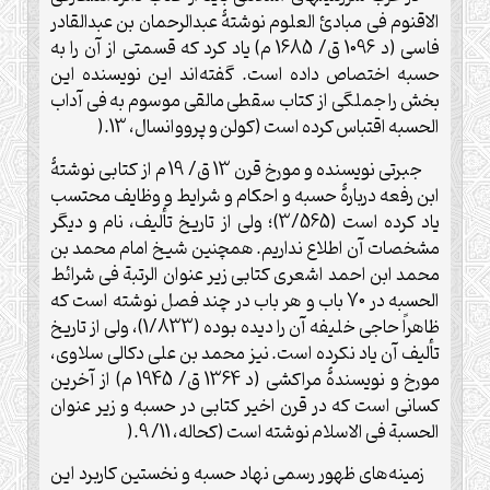
الاقنوم فی مبادئ العلوم نوشتۀ عبدالرحمان بن عبدالقادر
فاسی (د 1096 ق/ 1685 م) یاد کرد که قسمتی از آن را به
حسبه اختصاص داده است. گفته‌اند این نویسنده این
بخش را جملگی از کتاب سقطی مالقی موسوم به فی آداب
الحسبه اقتباس کرده است (کولن و پرووانسال، 13
).
جبرتی نویسنده و مورخ قرن 13 ق/ 19 م از کتابی نوشتۀ
ابن رفعه دربارۀ حسبه و احکام و شرایط و وظایف محتسب
یاد کرده است (3/565)؛ ولی از تاریخ تألیف، نام و دیگر
مشخصات آن اطلاع نداریم. همچنین شیخ امام محمد بن
محمد ابن احمد اشعری کتابی زیر عنوان الرتبة فی شرائط
الحسبه در 70 باب و هر باب در چند فصل نوشته است که
ظاهراً حاجی خلیفه آن را دیده بوده (1/833)، ولی از تاریخ
تألیف آن یاد نکرده است. نیز محمد بن علی دکالی سلاوی،
مورخ و نویسندۀ مراکشی (د 1364 ق/ 1945 م) از آخرین
کسانی است که در قرن اخیر کتابی در حسبه و زیر عنوان
الحسبة فی الاسلام نوشته است (کحاله، 11/ 9
).
زمینه‌های ظهور رسمی نهاد حسبه و نخستین کاربرد این