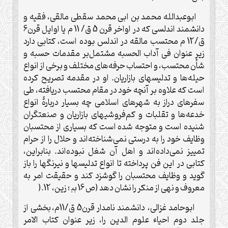
ابوعبدالله محمد بن ابی محمد سقطی مالقی، فقیه و
دانشمند اندلسی که در اواخر قرن 5 ق/ 11 م یا اوایل قرن6
ق/12 م محتسب مالقه در اندلس بوده است، کتابی دارد
زیر عنوان فی آداب الحسبه مشتمل‌بر مقدمات حسبه و
شأن محتسب، و احتساب حرفه‌های مختلف و برخی از انواع
حیله‌ها و تدلیسهای بازاریان. او در مقدمه تصریح کرده
است که علاوه بر آنچه خود در مقام محتسب دریافته، طی
سفرهای دراز به شهرهای اسلامی چه بسیار دربارۀ انواع
خدعه‌ها و تقلبات و کم‌فروشیهای بازاریان و صنعتگران
شنیده است و متوجه شده است که بسیاری از محتسبان
وظایف خود را به درستی نمی‌شناخته‌اند و حلال را از حرام
تمییز نمی‌داده‌اند و اهل آن شغل نبوده‌اند. بنابراین،
کتابی در این فن پرداخته تا انواع تدلیسها و نیرنگها را باز
گوید و وظایف محتسبان را گوشزد کند و حقیقت امر به
معروف و نهی از منکر را نشان دهد (ص 16 بب‍ ؛ زین، 12
).
ابوحامد غزالی، دانشمند نامدار قرن5 ق/11م، بخشی از
جلد دوم احیاء علوم الدین را، زیر عنوان کتاب الامر