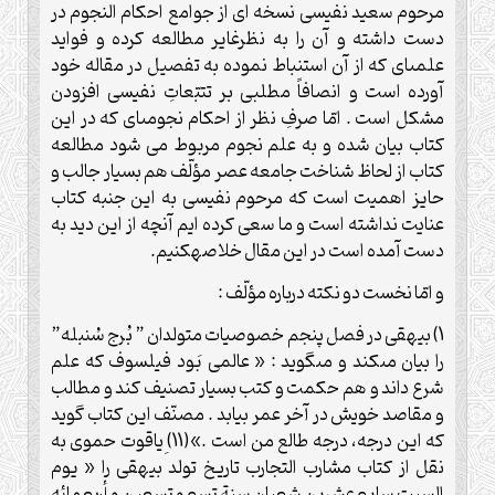
مرحوم سعيد نفيسى نسخه اى از جوامع احكام النجوم در
دست داشته و آن را به نظرغاير مطالعه كرده و فوايد
علمى‏اى كه از آن استنباط نموده به تفصيل در مقاله خود
آورده است و انصافاً مطلبى بر تتبّعاتِ نفيسى افزودن
مشكل است . امّا صرفِ نظر از احكام نجومى‏اى ‏كه در اين
‏كتاب بيان شده و به علم نجوم مربوط مى شود مطالعه
كتاب از لحاظ شناخت جامعه عصر مؤلّف هم بسيار جالب و
حايز اهميت است كه مرحوم نفيسى به اين جنبه كتاب
عنايت نداشته است و ما سعى كرده ايم آنچه از اين ديد به
دست آمده است در اين مقال خلاصه‏كنيم.
و امّا نخست دو نكته درباره مؤلّف :
1) بيهقى در فصل پنجم خصوصيات متولدان ” بُرج سُنبله”
را بيان مى‏كند و مى‏گويد : « عالمى بَود فيلسوف كه علم
شرع داند و هم حكمت و كتب بسيار تصنيف كند و مطالب
و مقاصد خويش در آخر عمر بيابد . مصنّف اين كتاب گويد
كه اين درجه، درجه طالع من است .»(11) ِياقوت حموى به
نقل از كتاب مشارب التجارب تاريخ تولد بيهقى را « يوم