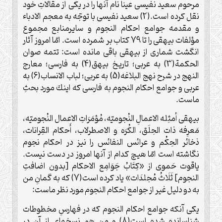
مرحوم سعيد نفيسى عيناً نام آنها را در يكى از مقالاتِ خود
نقل ‏كرده است.(2) سعيد نفيسى با توجّه به معجم الادباء
و مقدمه جوامع احكام النجوم و سايرمنابع مجموع
مؤلفات بيهقى را تا 79 كتاب بر شمرده است. امّا امروز آثار
انگشت شمارى از بيهقى باقى مانده است: تتمه صوان
الحكمة(3) به عربى‏؛ تاريخ بيهق(4) به فارسى‏؛ معارج
النهج در شرح نهج البلاغه(5) به عربى‏؛ لباب الانساب(6) به
عربى و جوامع احكام النجوم به فارسى كه اينك مورد بحثِ
ماست.
بيهقى أمثِله الاعمالِ النُجوميّه، مُؤمَرَاتِ الاعمال النُجوميّه،
مَعرِفه ذات الحِلَق، الكُرَه و الاصطرلاب، أَحكام القِرانات،
ذخائر الحِكُم و عرائس النفائس را نيز در احكام نجوم
نگاشته است امّا هيچ ‏كدام از آنها امروز در دست نيست.
ياقوت حَموى از «كِتَابُ جَوَامِع الاحكام [بدون اضافتِ
النجوم] ثَلَاثُ مُجلدَات» ياد كرده است(7) كه به گمانِ من
به دو دليل غير از جوامع احكام النجوم مورد نظر ماست:
يكى آنكه جوامع احكام النجوم كه در فهارسِ مخطوطات
شناسانده شده است(8) و من هم نسخه‏اى از آن در