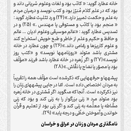
خانه عطارد گويد: « كاتب بوَد و لغات وعلوم سُريانى داند و
بوَد كه در علمِ كلام مُبَرّز بود و كتب نويسد و درميان مردم
به علم و حكمت تمييز دارد.»(24) و رد تثليث عطارد گويد :
« منجم بوَد يا كاتب و مستوفى يا مهندس .» (25) و در
تسديس ‏عطارد گويد : «عالمِ موسيقى وعلوم اديان … عالم
و حافظ و حكيم و علم از خاطر و طبع خويش استخراج ‏كند
و علوم ‏كاريزها و رمّامى داند.»(26) و چون عطارد در خانه
مشترى باشد متولد «روزنامه‏ها نويسد» و «كتب روز
نويسد»(27) و اگر زُهره در خانه عطارد باشد فرزند «مؤلّف
بوَد يا مصوّر يا نسّاج يا نقّاش.»(28)
پيشه‏ها و حرفه‏هايى ‏كه ذكرشده است مؤلّف همه را تقريباً
به مردان اختصاص داده است. امّا در جايى پيشه‏هاى زنان را
نيز ذكركرده است. آنجا كه مى‏گويد اگر مُشترى در خانه زُهره
بوَد متولدِ مرد « زنى بزرگوار را به زنى كند و بوَد كه زنى
مشّاطه يا معلّمه به زنى كند و اگر زنى بوَد از تعليم و قرآن
خواندن وآموختن حَظّى و درجه يابد» (29).
نام‏گذارى مردان و زنان در عراق و خراسان