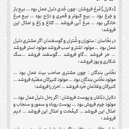
[دلايل] مُرغ فروشان : چون جُدى دليل عمل بود … بيع باز
و چَرغ بوَد … بيع كبوتر و قمرى و درّاج بود … بيع مرغ
خانگى بود … مرغ آبى فروشد … كلاغ و زاغ ‏و امثال اين
فروشد؛
در نخّاسان : ستوران و شُتران و گوسفندان اگر مشترى دليل
عمل بود … مولود اشتر و اسب فروشد مولود استر فروشد
… خر فروشد …گاو فروشد …گوسفند فروشد …سگ
شكارى و يوز فروشد ؛
نخّاس بندگان : چون مشترى صاحب بيت عمل بود …
مولود نخّاسِ بندگان بود … مولود كنيزكان مغنّيه فروشد …
كنيزكان وغلامانِ خُرد فروشد … احرار را فروشد؛
دلايل دبّاغان و پوست فروشان : اگر زحل دليل عمل بود …
مولود چَرم فروش بود … پوستِ روباه و سمور و سنجاب و
امثال اين فروشد … كيمُخت و امثال اين فروشد … اديم
فروشد ؛