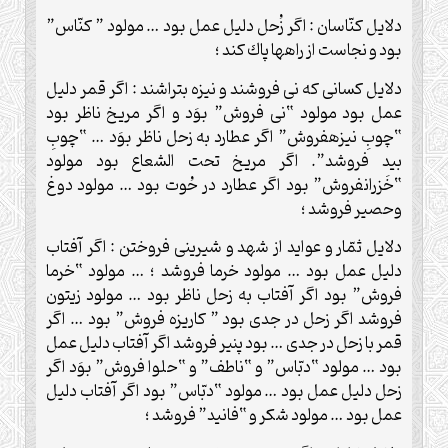
دلايل كنّاسان : اگر زُحل دليل عمل بود … مولود ” كنّاس”
بود و نجاست از راه‏ها پاك كند ؛
دلايل كسانى كه نى فروشند و نيزه بتراشند : اگر قمر دليل
عمل بود مولود “نى فروش” بوَد و اگر مريخ ناظر بود
“چوبِ نيزه‏فروش” اگر عطارد به زحل ناظر بوَد … “چوبِ
بيد فروشد”. اگر مريخ تحت الشعاع بود مولود
“خَزران‏فروش” بود اگر عطارد در حُوت بود … مولود دوغ
وحصير فروشد ؛
دلايل ثمّار و عوايد از شهد و شيرينى فروختن : اگر آفتاب
دليل عمل بود … مولود خرما فروشد ؛ … مولود “خرما
فروش” بود اگر آفتاب به زحل ناظر بود … مولود زيتون
فروشد اگر زحل در جدى بود ” كاريزه فروش” بود … اگر
قمر با زحل در جدى … بود پنير فروشد اگر آفتاب دليل عمل
بود … مولود “دبّاس” و “ناطف” و “حلوا فروش” بوَد اگر
زحل دليل عمل بود … مولود “دبّاس” بود اگر آفتاب دليل
عمل بود … مولود شكر و “فانيد” فروشد ؛