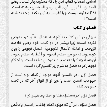
اسامى اصحاب القاب آنان را ـ كه محترمانه‏تر است ـ يعنى
الصديق، الفاروق، ذوى النورين، و المرتضى نوشته است.
(19) معلوم نيست چرا نفيسى به اين نكته توجه نداشته
است؟ !
فصل‏هاى كتاب
بيهقى در اين كتاب به آنچه به اعمال تعلّق دارد تعرضى
نكرده است‏؛ زيرا پيشتر در دو كتاب خود يعنى خلاصة
الزيجات و امثلة الأعمال النجومية، اعمال نجومى را بيان‏
كرده بود. در جوامع احكام النجوم او فقط به احكام نجوم ـ
آن هم آنچه او را معتمدتر مى‏نمود ـ پرداخته است. او احكام
نجوم را در ده فصل به شرح زير تقسيم كرده است :
فصل اوّل : در دانستن آنچه مولود از كدام نوع است از
حيواناتِ انسان است يا غير او از انواع آخر كه در تحت
حيوان باشد؛
فصل دوّم : در مَسقطِ نطفه و احكام ماه‏هاى آن ؛
فصل سوّم : در آن‏ كه مولود تمام خِلقت [است] يا ناقص