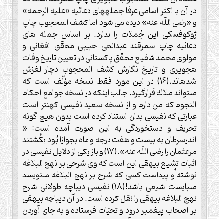
در آن با اكثر اسامى عرفا جمله‏هاى دعائيه «عليه الرحمه»
و «رضى اللّه عنه» ديده مى شود اما كشف المحجوب چاپ
ژوكوفسكى اين جُملات را ندارد. بر اساس جمله هاى
دعائيه چاپ سمرقند عبدالحى حبيبى محقّق افغانى و
مولوى محمد شفيع محقّق پاكستانى در تعيين تاريخ وفات
هجويرى و تاريخ نگارش كشف المحجوب دچار لغزش
شده‏اند.(16) در اين مورد فقط نسخه مؤلّف است كه
مى‏تواند ملاك قرارگيرد. جالب اين‏كه در نسخه جوامع ‏احكام
النجوم كه من دارم و از نسخه سعيد نفيسى ‏كهن‏تر است
عبارتى ‏كه نفيسى بدان استناد كرده است بدون هيچ ‏گونه
تحريف و دست‏خوردگى به اين صورت آمده است: «
اندرسرطان به بيست و هفت درجه و ماه بجوازا بُود بكُشتند
مرعثمان را رضى اللّه عنه».(17) و باز يكى از دلايل نفيسى در
اثبات تشيع بيهقى اين است كه وى شرحى بر نهج البلاغه
نوشته ٌو پيداست كسى ‏كه شرح بر نهج البلاغه مى‏نويسد
مى‏بايست شيعى باشد!(18) نفيسى ديباچه طولانى شرح
نهج البلاغه بيهقى را نقل كرده است. در آن ديباچه بيهقى
بر اصحاب پيغمبر درود و تحيّات فرستاده و به جاى آوردن