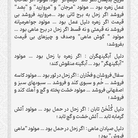
مريخ بديشان نظر كند “كيمياگر” بود. مولود اگر صاحب
عمل زهره بود … مولود “مرجان” و “مرواريد” و “بِسّد”
فروشد اگر زحل به برج ثانى بود …مرواريد فروشد بى
قيمت اگر زهره دليل عمل بود … مولود جواهرميانه
فروشد نه قيمتى و نه قسط اگر زحل در برج ماهى بود …
مولود ” گوش ماهى” وصدف و چيزهاى بى قيمت
بفروشد؛
دليل آبگينه‏گران : اگر زهره با زحل بود … مولود
“آبگينه‏گر” بود … آبگينه منقوش ‏كند؛
سفال فروشان و فخّاران : اگر زحل در ثور بود … مولود كاسه
فروشد … خُم و سبوى كنَد و فروشد … سبوى‏هاى سبز و
اصفهانى فروشد … مولود خشت پخته و گچ و آهك كنَد و
فروشد ؛
دليل گُلْخَنْ تابان : اگر زحل در حمل بود … مولود آتش
‏گرمابه تابد … آتش خشت و گچ تابد ؛
دليل صيادان ماهى : اگر زحل در حمل بود … مولود “ماهى
فروش” بود ؛