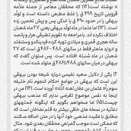
السبت سابع عشرين شعبان سنة تسع و تسعين و أربعمائه
» نوشته است(12) ‏كه محققان معاصر از جمله علاّمه
قزوينى تاريخ 499 ق را غلط مطبعى دانسته است و تولّد
بيهقى را در حدود 490 ق يا اندكى پس و پيش تخمين زده
است .(13) اما علما در ماه تولّد بيهقى يعنى 27 ماه شعبان
اختلاف نكرده اند. با مراجعه به تقويم تطبيقى ‏هزار و پانصد
ساله هجرى قمرى و ميلادى تهيه كرده فردينالدو وستنفلد
و ادوارد ماهلر فقط در سالهاى 488 – 486 ق است كه 27
شعبان در ماه سُنبله افتاده است. پس مى‏توان گفت كه
بيهقى در ميان سالهاى 488 تا486 ق متولد شده است.
2) يكى از دلايل سعيد نفيسى درباره شيعه بودن بيهقى
اين است كه بيهقى در جوامع احكام النجوم نام خليفه
سوم راٌ« عثمان بن عفان لعنه اللّه» آورده است.(14) من در
اينجا به نفس موضوع تعّرضى ندارم كه مذهب بيهقى
چيست(15) اما مى‏خواهم بگويم كه اين‏گونه جُمله‏هاى
دعائيه در نسخه هاى خطّى بيشتر به قلم نسّاخان است ‏كه
مطابق با عقيده مذهبى خود آنها را در متن اضافه مى‏كنند
كه ممكن است موجب گمراهى محققان بعدى شود. مثال
عمده آن كشف المحجوب هجويرى چاپ سمرقند است كه