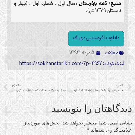
منبع:
نامه بهارستان ،
سال اول ، شماره اول ، (بهار و
تابستان 1379 ش).
دانلود با فرمت پی دی اف
مقالات
5 مرداد 1393
لینک کوتاه: https://sokhanetarikh.com/?p=4962
قبلی
بعدی
به بهانه درگذشت استاد عزیزالله عطاردی
احوال و حکایات جالب توجه افغانستان و کابل و بخارا و خیوه و خوقند
دیدگاهتان را بنویسید
نشانی ایمیل شما منتشر نخواهد شد.
بخش‌های موردنیاز
علامت‌گذاری شده‌اند
*