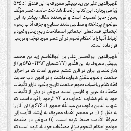
ظهيرالدين على بن زيد بيهقى معروف به‏ ابن فُندق ( د 565
ق) مى‏ پردازد. اين‏ كتاب از لحاظ شناخت جامعه عصر مؤلّف
بسيار حايز اهميت است و نويسنده مقاله بيشتر به اين
موضوع پرداخته و مطالبى مانند صنايع و حِرَف آداب رسوم
اجتماعى فسادهاى اجتماعى اصطلاحات رايج زبانى و غيره و
ارتباط آنها را با احكام نجوم در آن عصر مورد توجّه و بررسى
قرار داده است.
َّظهيرالدين ابوالحسن على بن ابوالقاسم زيد بن محمد
بَيهقى معروف به ابن فُنُدق (27 شعبان 493? – 565 ق) از
كِبارِ علماى ايران در قرن ششم هجرى است كه در اجزاى
حكمت و علومِ عقلىْ مَهارت داشت و در فنونِ ادب حديث
فقه كلام رياضيات نجوم حكمت تاريخ و غيره داراى تأليفات
متعدّد به عربى و فارسى است. بيهقى در يكى از تأليفات
خود به نام مَشَارب التجارب نام 72 اثرِخود را بُرده است كه
شهاب الدين ياقوت بن عبداللّه حَموى (د 626 ق) آن آثار را
به نقل از آن در معجم الأدباء معروف به إرشاد الأريب إلى
معرفة الأديب ضبط كرده است. (1) بيهقى در مقدمه
جوامع احكام النجوم نيز از مصنّفات خود ياد كرده است كه