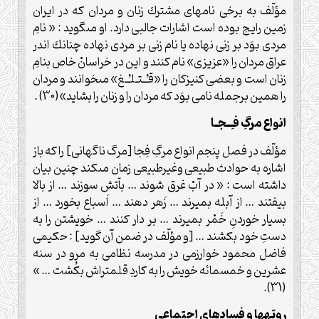
مؤلّف به برخى نام‏هاى مشترك زنان و مردان كه در ايران
زمين رايج بوده است اشارات جالبى دارد. او مى‏گويد : « نامِ
مردى بوَد بر زنى نهاده ‏يا نام زنى بر مردى نهاده ‏چنانك اندر
عراق مردان را «عزيزى» نام كنند و اين در خراسانْ خاص بنامِ
زنان است و بعضى‏ كنيزكان را «قـُـتـلـُـغ» مى‏خوانند و مردان
را همين برجمله نامى بوَد كه مردان را و زنان را بشايد»(30) .
انواع مرگِ فـِـجـا
مؤلّف در فصل پنجم انواع مرگِ فِجا [مرگ ناگهانى] را كه باز
اشاره به حوادث طبيعى وغيرطبيعى زمان مى‏كند چنين بيان
داشته است : « در آبْ غرق شوند … بآتش سوزند … از بالا
بيفتند … از آبله بميرند … زَهر دهند … اَسباع بخورد … از
بسيار خوردنِ خَمْر بميرند … بر دار كنند … خويشتن را به
دستِ خود بكشند … [و مؤلّف در ضمن آن گويد] : حكيمى
فاضل محمود خوارزمى در مدرسه نظامى به مرو در سنه
عشرين و خمسمائه خويش را به كاردِ قلمتراش بكُشت … »
(31).
رويّه‏ها و فسادهاى اجتماعى