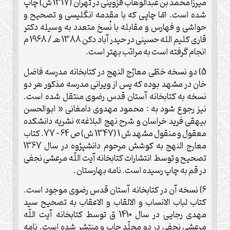
ميرزا محمد بن ‏عبدالوهاب قزوينى در تهران (1317 ش) چاپ
شده است. امّا چاپى كه با مقدمه انگليسى و تصحيح و
حواشى و فهارس و مقابله با نُسخ متعدد به وسيله دكتر
قارى كليم الله حسينى در حيدر آباد دكن 1388 هـ / 1968 م
انجام گرفته است به مراتب بهتر است.
5) دو نسخه خطّى معارُج النهج در كتابخانه مدرسه فاضل
خان در مشهد بوده كه پس از ويرانى مدرسه مذكور هر دو
نسخه به كتابخانه آستان قدس رضوى منتقل شده است.
نيز رجوع شود به : محمود مهدوى دامغانى « ابوالحسن
بيهقى فريد خراسان و شرح نهج البلاغه» نشريه دانشكده
معقول و منقول مشهد ش 1 (1347 ش) ص 64 – 77. كتاب
معارج النهج به كوشش مرحوم دانش‏پژوه در سال 1367
تصحيح و توسط انتشارات كتابخانه آيت ‏اللّه مرعشى نجفى
در قم به چاپ رسيده است. نامه بهارستان .
6) نسخه آن در كتابخانه آستان قدس رضوى موجود است.
كتاب لباب الانساب و الالقاب و الاعقاب به تصحيح سيد
مهدى رجايى در سال 1410 ق توسط كتابخانه آيت اللّه
مرعشى نجفى در دو مجلّد چاپ و منتشر شده است. نامه