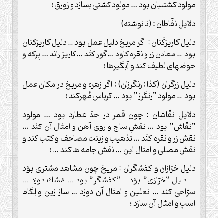
مولود كشتى‏بان بود … مولود كشتى بسازد و زورق ؛
دلايل نفّاطان : (نا نوشته)
دليل كاريزكَنان : اگر مريخ دليل عمل بود… دليل كاريزكنان
بود … معادن زر و نقره ‏كاود …گور كنَد …كاريز راند … بِركه و
حوض‏هاى لطيف ‏كند و آبگيرها ؛
دليل زرگران (كذا : رنگرزان) : اگر زهره و مريخ در مكان عمل
بود … مولود “رنگرز” بود … كرباس مُهركند ؛
دلايل نقّاشان : چون قمر در حدّ عطارد بود … مولود
“نقّاش” بود … نقشِ ساج و روى آهن و امثال آن كنَد …
نقش زر و نقره كنَد … تذهيب و زينت مصاحف و كتب كند و
نقش مصلى و امثال اين … نقش جامه ها كند … ؛
دليل خرّازان و كفشگران : مريخ چون مشاهد مشترى بوَد
… دليل “خرّازى” بوَد …”كفشگر” بود … مَشك دوزد …
سرّاجى ‏كند … نعلين و امثال آن دوزد … ساز زين و لِگام
اسپ و امثال آن سازد ؛