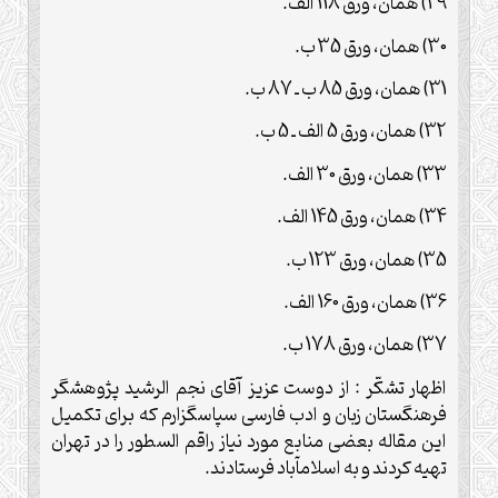
29) همان، ورق 118 الف.
30) همان، ورق 35 ب.
31) همان، ورق 85 ب ـ 87 ب.
32) همان، ورق 5 الف ـ 5 ب.
33) همان، ورق 30 الف.
34) همان، ورق 145 الف.
35) همان، ورق 123 ب.
36) همان، ورق 160 الف.
37) همان، ورق 178 ب.
اظهار تشكّر : از دوست عزيز آقاى نجم الرشيد پژوهشگر
فرهنگستان زبان و ادب فارسى سپاسگزارم كه براى تكميل
اين مقاله بعضى منابع مورد نياز راقم السطور را در تهران
تهيه كردند و به اسلام‏آباد فرستادند.