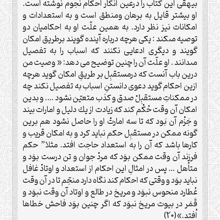
بيهقى اين كتاب را درعين انكار احكام نجوم نوشته است.
او بيشتر قايل به برهان ومنطق است ‏و به استعدادات و
امكانات نيز نظر دارد. به همين علّت او به احكاميان دو
توصيه مى‏كند : يكى هرچه درباره آينده گويند برطريق امكان
گويند و ديگرى ادعايى نكنند كه اسباب را به ‏تفصيل
مى‏دانند . او علّت آن را چنين توضيح مى دهد: « وصيت من
درين باب آنست كه درمستقبِل بر طريقِ امكان گويد هرچه
ازين احكام گويد دعوى دانستنِ اسباب به ‏تفصيل نكند چه
در ممكناتِ مستقبِلْ صدق و كذب متعيّن نشود …. و بدين
امكان آن وقت حُكْم كند كه زيادت از يك دليل و امارات بيند
و جَزْم آن بَود كه تا سه امارتْ او را حاصل نشود هم برين
گونه ممكن در مستقبِل حكم نبايد كرد و به امكان قريب و
كارها باشد كه آن را به استعداد حاجت افتد. مثلا” حكم
فرزند آن وقت ممكن بوَد كه مردْ جوان و تن درست بوَد و
متأهل … پس در امثالِ اين احكام از استعداد و اوتادْ غافل
نبايد بوَد و وقتى كه احكام كند نگاه دارد منجّم تا در آن وقت
عُطارد منحوس نبوَد و مريخ در طالع و اوتاد آن وقت نبوَد و
قَمَر در بيوت مريخ نبوَد كه اگر چنين بوَد فاحش خطاها
اُفتد.»(20)