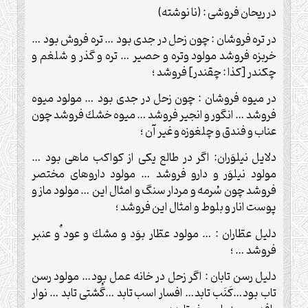
در ريحان فروشى : (نا نوشته)
در تره فروشان : چون زحل در جدى بود … تره فروش بود …
خربزه فروشد مولود وتره و حصير … تره و گذر و شلغم و
چكندر [كذا : چقندر] فروشد ؛
در ميوه فروشان : چون زحل در جدى بود … مولود ميوه
فروشد … انگور و انجير فروشد … ميوه خشك فروشد چون
عناب و فندق و چلغوزه و غير آن ؛
دلايل نيلوَران: اگر در طالع يكى از كواكب ماهى بود …
مولود نيلوَر و دارو فروشد … مولود داروهاى مختصر
فروشد چون سُرمه و مردار سنگ و امثال اين … مولود ماز و
پوست انار و بلوط و امثال اين فروشد ؛
دليل عطّاران : … مولود عطّار بوَد و مشك و عود ٌو عنبر
فروشد … ؛
دليل رسن تابان : اگر زحل در خانه عمل بود… مولود رسن
تاب بود…كَنَب تابد… افسار اسب تابد …گُشتى تابد … نوار