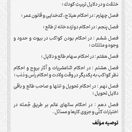
خلقت و در دلايل تربيتِ كودك ؛
فصل چهارم : در احكام هيلاج، ‏كدخدايى و قانون عمر ؛
فصل پنجم : در احكام دوازده خانه از طالع ؛
فصل ششم : در احكام بودن كواكب در بيوت و حدود و
وجوه و مثلثات ؛
فصل هفتم : در احكام سهام طالع و دلايل ؛
فصل هشتم : در احكام اثناعشريات و آثار بروج و احكام
نظر كواكب به يكديگر در وقت ولادت و احكام رأس و ذنب ؛
فصل نهم : در احكام تحويل و انتها و صاحب طالع‏ و باقى
دلايل تحويل ؛
فصل دهم : در احكام سال‏هاى عالم بر طريق جُمله ‏در
اختيارات كلّى و جزوى كارها و مسائل .
توصيه مؤلّف