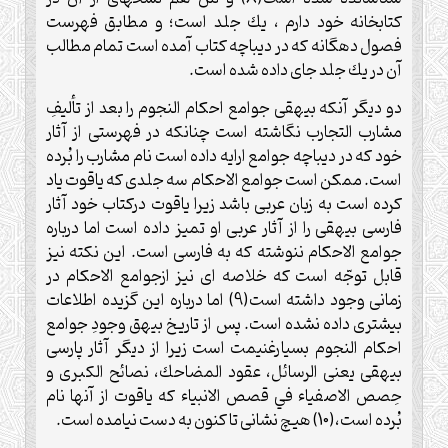
كتابخانه خود دارم ، يك جلد است‏؛ و مطابق فهرست
فصول دهگانه ‏كه در ديباچه كتاب آمده است تمام مطالب
آن در يك جلد جاى داده شده است.
دو ديگر آنكه بيهقى جوامع احكام النجوم را بعد از تأليفِ
مشارب التجارب نگاشته است ‏چنانكه در فهرستى از آثار
خود كه در ديباچه جوامع ارايه داده است نام مشارب را بُرده
است. ممكن است جوامع الاحكام سه جلدى كه ياقوت ياد
كرده است به زبان عربى باشد زيرا ياقوت دركتاب خود آثار
فارسى بيهقى را از آثار عربى او تميز داده است اما درباره
جوامع الاحكام ننوشته كه به فارسى است. اين نكته نيز
قابل توجّه است كه خلاصه اى نيز ازجوامع الاحكام در
زمانى وجود داشته است(9) اما درباره اين گزيده اطلاعات
بيشترى داده نشده است. پس از تاريخ بيهق وجودِ جوامع
احكام النجوم بسيارغنيمت است زيرا از ديگر آثار پارسى
بيهقى يعنى الرسائل، عقود المضاحك، نصائح الكبرى و
حِصص الاصفياء في قصص الانبياء كه ياقوت از آنها نام
بُرده است،(10) ‏هيچ نشانى تا كنون به دست نيامده است.