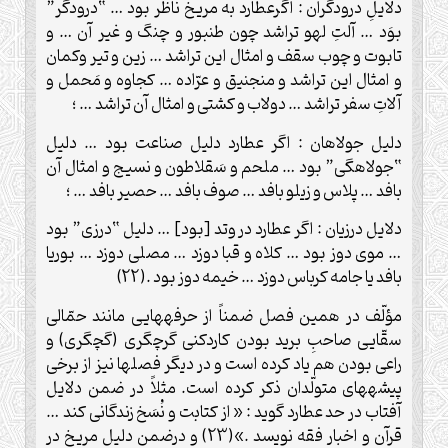
دلايلِ درودگران : اگرعطارد به مريخ ناظر بود … “درودگر”
بوَد … آلتِ لهو تراشد چون طنبور و چنگ و غير آن … و
تابوت و چوب سقف و امثال اين تراشد … زين و تير وكمان
و امثال اين تراشد و منجنيق و عرّاده … كجاوه و مَحمل و
آلاتِ سفر تراشد … دولاب و كشتى و امثال آن تراشد … ؛
دليل جولاهان : اگر عطارد دليل صناعت بود … دليل
“جولاهگى” بود … ملحم و سَقلاطون و نسيج و امثال آن
بافد … پلاس و زيلو بافد … صوف بافد … حصير بافد … ؛
دلايل درزيان : اگر عطارد در وتد [بود] … دليل “درزى” بود
… موى دوز بود … كلاه و قبا دوزد … مصلى دوزد … بوريا
بافد يا جامه كرباس دوزد … خيمه دوز بود .(22)
مؤلّف در همين فصل ضمناً از حرفه‏هايى مانند حمّالى
سقّايى صاحبِ بريد بودن كاردكنى گرچ‏گرى (گچگرى) و
راعى بودن هم ياد كرده است و در ديگر فصل‏ها نيز از برخى
پيشه‏هاى متولّدان ذكر كرده است. مثلاً در ضمن دلايل
آفتاب در حد عطارد گويد : « از كتابت و نُسَخ زندگانى ‏كند …
قرآن و اخبار فقه نويسد .»(23) و درضمن دليل مريخ در