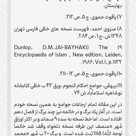
بهارستان.
7) ياقوت حموى، ج 5، ص 212.
8) منزوى احمد، فهرست نسخه هاى خطّى فارسى تهران
1348 ش، ج 1 ، ص 284.
Dunlop, D.M.,(Al-BAYHAKI) The
9)
Encyclopaedia of Islam , New edition, Leiden,
.
1986, Vol.I, p.1132
10) ياقوت حموى، ج 5، ص 12 – 211.
11) بيهقى، جوامع احكام النجوم، ورق 43 ب خطّى كتابخانه
نوشاهيه اسلام‏آباد ش 74 .
در اين مقاله تمام ارجاعات جوامع به همين نسخه خودم
است. در آغاز يك برگ و در خاتمه نيز چند برگ از فصل دهم
افتاده است. اما خط نسخه به سده 9 مى‏ماند و بر اكثر اوراق
مُهر «منصف اين طرفه نسخه دلخواه وقف شد خالصاً
لوجه اللّه) 1115 ثبت شده است. و برگ 20 ب مُهر «محمد