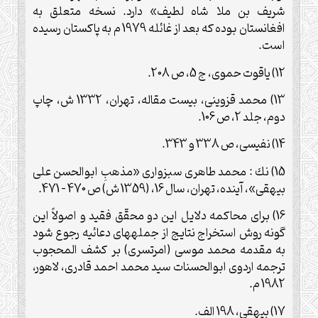
شريف بن ملا شاه لطيف» دارد. نسخه متعلق به
افغانستان بوده كه بعد از غائله 1979 م به پاكستان رسيده
است.
12) ياقوت حموى، ج 5، ص 208.
13) محمد قزوينى، بيست مقاله، تهران، 1332 ش، چاپ
دوم، جلد 2، ص 106.
14) نفيسى، ص 338 و 343.
15) نك : محمد طاهرى سبزوارى «مذهبِ ابوالحسن على
بيهقى»، آينده، تهران، سال 16، (1359 ش) ص 470 – 471.
16) براى محاكمه دلايل اين دو محقّق فقيد و اصولاً اين
گونه روش استخراج نتايج از جمله‏هاى دعائيه رجوع شود
به مقدمه محمد موسى (امرتسرى) بر كشف المحجوب
ترجمه اردوى ابوالحسنات سيد محمد احمد قادرى، لاهور،
1982 م.
17) بيهقى، 198 الف.