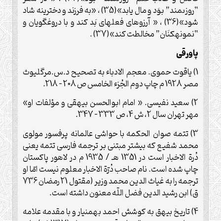
“روزىمند” بوَد و مال يابد»(35) ، «به فرزند و دخترينه شاد
شود»(36) ، « آرزوهاى فعل‏هاى بَد كند و با دروغگويان و
“نمونه‏كنَان” مخالطت كند»(37) .
پاورقى
1) ياقوت حموى. معجم الادباء به تصحيح د.س.مرگليوث
مصر 1928 م چاپ دوم الجُزء الخامس ص 208 – 218.
2) سعيد نفيسى. « امام ابوالحسن بيهقى و مؤلفات او»
مهر تهران سال 2، ش 4، ص 333 – 347.
3) تتمه صوان الحكمه با حواشى عالمانه پرفسور مولوى
محمد شفيع ‏كه بيشتر مبتنى بر ترجمه فارسى تتمه يعنى
دُرة الاخبار است در 1351 هـ / 1935 م در لاهور پاكستان
چاپ شده است. نام صاحب دُرّة الاخبار معلوم نيست امّا او
ترجمه را به غياث الدين محمد وزير (مقتول 21 رمضان 736
ق) ابن رشيد الدين فضل اللّه معنون داشته است.
4) تاريخ بيهق به ‏كوشش احمد بهمنيار و با مقدمه علامه