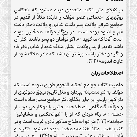
در لابلاى متن نكات متعددى ديده مى‏شود كه انعكاسِ
رويّه‏هاى اجتماعى عصر مؤلّف را دارند؛ مثلاً از قديم در
جوامع شرقى ولادتِ پسر باعثِ شادى و ولادتِ دختر باعثِ
غم و اندوه بوده است. در روزگار مؤلّف هم‏چُنين بوده
است آنجا كه مى‏گويد : « اگر توأمان دو پسر باشند اكثر آن
باشد كه پدر از پسِ ولادتِ ايشان هلاك شود از شادى بافراط؛
و اگر دو دختر باشند بيشتر آن باشد كه مادر هلاك شود از
غايت اندوه» (32).
اصطلاحات زبان
ماهيت كتاب جوامع احكام النجوم طورى نبوده است كه
مؤلّف به نثرِ منشيانه بپردازد و مثل تاريخ بيهق نمونه‏اى از
نثر كهن پارسى بر جاى بگذارد. نثر جوامع بسيار ساده است
و مؤلّف گاه‏گاهى اصطلاحات جالبى ‏را به‏كار مى برد . از
جمله : « زناء مردان كه او را “ابوالحكمى و مشايخى”
خوانند»(33) هر دو اصطلاح مذكور نادر و غريب است و در
كتب لغت ـ مثلاً لغت‏نامه دهخدا ـ ديده نمى‏شود. «كريم و
فاضل و طالب علم “روزى‏مند” بوَد»(34) ، « در سفر