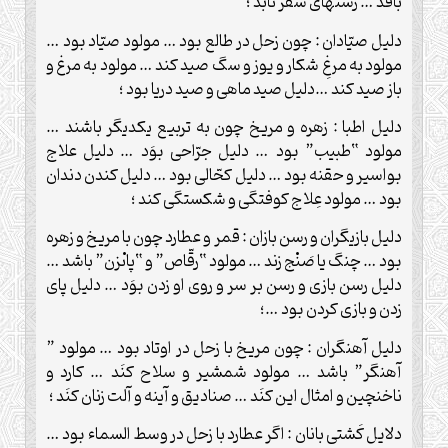
بافد … رسنهاى سفر تابد ؛
دليل صيّادان : چون زحل در طالع بود … مولود صيّاد بود …
مولود به مرغِ شكار و يوز و سگ صيد كند … مولود به مرغ و
باز صيد كند …دليل صيد ماهى و صيد دريا بود ؛
دليل اطبا : زهره و مريخ چون به تربيع يكديگر باشند …
مولود “طبيب” بود … دليل جرّاحى بوَد … دليل علاج
بواسير و حقنه بود … دليل ‏كحّالى بود … دليل ‏كندن دندان
بود … مولود عِلاج ‏كوفتگى و شكستگى كند ؛
دليل بازيگران و رسن بازان : قمر و عطارد چون با مريخ و زهره
بود … چنگ يا صَنْج زند … مولود “رقّاص” و “پاىْ‏زن” باشد …
دليل رسن بازى و رسن بر سر و روى او زدن بوَد … دليل پاى
زدن و بازى كردن بود …؛
دليل آهنگران : چون مريخ با زحل در اوتاد بود … مولود ”
آهنگر” باشد … مولود شمشير و سلاح كنَد … كارد و
ناخن‏چين و امثال اين كنَد … صناديق و آينه و آلت زنان كنَد ؛
دلايل كَشتى بانان : اگر عطارد با زحل در وسط السماء بود …