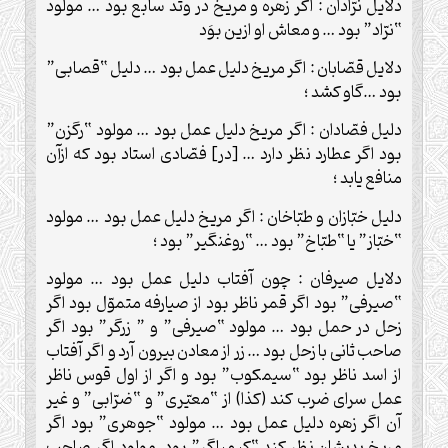
دلايل نرّادان : اگر زهره و مريخ در وتد سابع بود … مولود
“نرّاد” بود … و معاش او ازين بوَد
دلايل قصّابان : اگر مريخ دليل عمل بود … دليل “قصابى”
بود …گاو كشد ؛
دليل فصّادان : اگر مريخ دليل عمل بود … مولود “رگ‏زن”
بود اگر عطارد نظر دارد … [در] فصّادى استاد بود كه ازآن
منافع يابد ؛
دليل خبّازان و طبّاخان : اگر مريخ دليل عمل بود … مولود
“خبّاز” يا “طبّاخ” بود … “روغن‏گير” بود ؛
دلايل صيرفان : چون آفتاب دليل عمل بود … مولود
“صيرفى” بود اگر قمر ناظر بود از صيارفه متموّل بود اگر
زحل در حمل بود … مولود “صيرفى” و ” زرگر” بود اگر
صاحب ثانى با زحل بود … زر از معادن بيرون آرد و اگر آفتاب
از اسد ناظر بود “سيم‏كوب” بود و اگر از اول قوس ناظر
عمل سراى ضرب كند (كذا) از “معيّرى” و “ضرّابى” و غير
آن اگر زهره دليل عمل بود … مولود “جوهرى” بود اگر