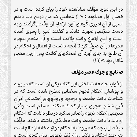
در اين مورد مؤلّف مشاهده خود را بيان كرده است ‏و در
فصل اوّل مى‏گويد : « از عجايبى كه من درين باب ديدم
اسبى از آنِ اميرى كُره‏اى آورد ارتفاعِ آن وقت بگرفتند و به
دست منجّمى صورت دادند و گفتند امير را پسرى آمده
است و اين ارتفاعِ وقتِ ولادت است و آن منجم بى‏چاره
عمرها در آن صرف كرد تا آنچه دانست از اعمال و احكام در
آن طالع به جاى آورد آن ضحكه‏اى گشت پس ازين معنى
غافل بوَد.»(21)
صنايع و حِرَف عصر مؤلّف
از فوايد جامعه شناختى اين ‏كتاب يكى آن است كه در پرده
و پوششِ احكام نجوم سخنانى مطرح شده است ‏كه در
شناختِ بافت جامعه و برخورد و رويّه‏هاى اجتماعى ايرانِ
قرنِ ششمِ هجرى بسيار كمك مى‏كند. مسلّم است وقتى
منجمى احكام نجوم را صادر مى‏كرد در نظر داشت كه احكام
او بايد با بافت جامعه وقت مطابقتى داشته باشند. مؤلّف
در فصل پنجم كه مربوط به احكام دوازده خانه از طالع است
هر چند احكام و دلايل را از نظر نجومى بيان كرده است و