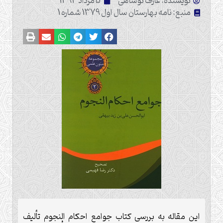
نویسنده: عارف نوشاهی
5 مرداد 1393
منبع: نامه بهارستان سال اول 1379 شماره 1
اين مقاله به بررسى‏ كتاب جوامع احكام النجوم تأليف