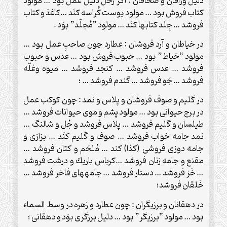
دليل ورّاقان و صحافان : اگر زحل دليل عمل بود … مولود
كتاب فروش بود … مولود پوست كُراسه كنَد …كاغذ و كتاب
فروشد … جِلد كتابها كنَد … مولود “مُجلّد” بوَد .
در خياطان و آرد فروشان : عطارد چون صاحبِ عمل بود …
مولود “خياط” بود … حبوب فروش بود … عدس و حبوب
فروشد … عدس فروشد … كنجد فروشد … ميوه وغلّه
فروشد … جَو فروشد … گندم فروشد … ؛
در گليم و صوف فروشان و پلاس و نمد : چون كوكب عمل
در برج حيوانى بود … مولود پشم و موى حيوانات فروشد …
طيلسان و گليم فروشد … پلاس فروشد و جُل و شالنگ …
نمد جامه خواب فروشد … صوف و گليم كنَد … بزازى و
جامه دوزى فروشى (كذا) كند … مُلحَم و كتان فروشد …
مقنع و جامه زنان فروشد …كرباس باريك و درشت فروشد
… خَز فروشد … دستار فروشد … جامه‏هاى فاخر فروشد …
خَلقان فروشد؛
در دهقانان و برزيگران : چون عطارد و زهره در وسط السماء
بود … مولود “برزيگر” بود … دليل برزگرى بوَد و دهقانى ؛