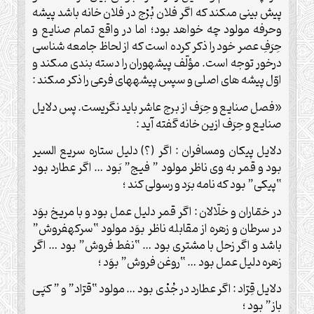
پيش بينى مى‏كند كه اگر فلان بُرْج در فلان خانه باشد پيشه
وحرفه مولود چه خواهد بود؛ اما در واقع تمام صنايع و
حِرَفِ عصر خود را ذكر كرده است كه از لحاظ جامعه شناسى
درخور توجه است. مؤلّف پيشه‏وران را دسته بندى مى‏كند و
اوّل پيشه هاى اصلى و سپس پيشه‏هاى فرعى را ذكر مى‏كند :
«فصل صنايع و حِرَف از برج عاشر بايد نگريست. پس دلايل
صنايع و حِرَف ازين خانه گفته آيد :
دلايل پيكان ومسافران : اگر (؟) دليل ستاره ‏سريع السير
بود و قمر به وى ناظر مولود ” فيج” بَود … اگر عطارد بود
“پيكى” بود كه نامه برَد و رسولى ‏كند ؛
در خمّاران و خلّالان : اگر قمر دليل عمل بود و با مريخ بوَد
در سرطان و زهره از مقابله ناظر بوَد مولود “سركه‏فروش”
باشد و اگر زحل با مشترى بود … “نفط فروش” بود … اگر
زهره دليل عمل بود … “روغن فروش” بوَد ؛
دلايل قِرّاد : اگر عطارد در جُدْى بود … مولود “قرّاد” و ” كپَى
باز” بود ؛