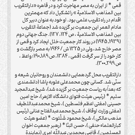
قمی * از ایران به مصر مهاجرت کرد و در قاهره «دارالتقریب
بین المذاهب الاسلامیة » را تشکیل داد که مهمترین
اقدام در راه تقریب علمی بود. او خود به عنوان دبیر کل
مادام العمر این جمعیت بر گزیده شد (جماعة التقریب
بین المذاهب الاسلامیة ، ص 124، 127). جنگ جهانی دوم
(1939ـ 1945) در روند کار جمعیت خلل ایجاد کرد و قمی از
مصر خارج شد، ولی در 1325 ش / 1946 به مصر بازگشت و
کار خود را از سر گرفت (قمی ، 1384، ص 189ـ190؛ واعظ ،
ص 299ـ300).
دارالتقریب محل گردهمایی دانشمندان و روحانیان شیعه و
سنّی شد. کسانی چون محمدعلی علوبه پاشا (دانشمندی
که بعداً به ریاست جمعیت بر گزیده شد)، شیخ عبدالمجید
سلیم * (رئیس هیئت فتوای دانشگاه الازهر)، حاج امین
حسینی (مفتی اعظم فلسطین )، شیخ محمدعبداللطیف
(مفتی وزارت اوقاف )، شیخ محمدعبدالفتاح عنانی (رئیس
مذهب مالکی )، شیخ محمود شَلْتوت * (عضو هیئت
کبارالعلماء حنفی )، حسن البَنّا * (رهبر جمعیت اخوان
المسلمین )، قاضی محمدبن عبداللّه امری (نمایندة