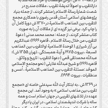
در دهة 1370 ش ، برخی مؤسسات یا افراد علاقه مند به
دارالتقریب و اصولاً اندیشة تقریب ، مقالات مندرج در
شصت شمارة رسالة الاسلام را منتشر کردند، از جمله بنیاد
پژوهشهای اسلامی آستان قدس رضوی با همکاری مجمع
التقریب بین المذاهب الاسلامیة در 1370 ش دورة کامل آن
را چاپ کرد. برخی نیز گزیده ای از مقالات آن را به صورت
کتاب منتشر کردند، از جمله : محمد محمد مدنی ( دعوة
التقریب من خلال رسالة الاسلام ، قاهره 1966)؛ عبدالکریم
بی آزار شیرازی ( الوحدة الاسلامیة اوالتقریب بین المذاهب
السبعة ، بیروت 1975 و آینة همبستگی ، تهران 1355 ش )؛
عبداللّه محمدتقی قمی ( دعوة التقریب : تاریخ و وثائق ،
قاهره 1991)؛و شیخ عبداللّه علایلی ( نحو مجتمع الاسلامی
الموحَّد :مسئلة التقریب بین المذاهب الاسلامیة ، اُسَس و
منطقیات ، بیروت 1994).
در 1369 ش ، به ابتکار آیت اللّه سیدعلی خامنه ای «مجمع
تقریب بین مذاهب اسلامی » به وجود آمد. این مجمع
عهده دار تلاشهای تقریبی در جهان اسلام است و همه
ساله با شرکت اندیشمندان اسلامی ، در ایران یا دیگر
کشورهای اسلامی همایشهای وحدت بر گزار می کند. مجلة