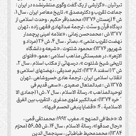
تبرائیان ، «گزارشی از یک گفت وگوی منتشرنشده در ایران :
جماعت تقریب و دکترمصدق »، تاریخ معاصر ایران ، سال 1،
ش 4 (زمستان 1376)؛ محمدباقر حکیم ، وحدت اسلامی از
دیدگاه قرآن و سنّت ، ترجمة عبدالهادی فقهی زاده ، تهران
1377 ش ؛ محمدحسن زمانی ، «علامه امینی پرچمدار
نهضت تقریب علمی »، بصائر ، سال 4، ش 26 (مرداد و
شهریور 1376)؛ محمود شلتوت ، «شیعه و دانشگاه
الازهر»، در همبستگی مذاهب اسلامی ؛ همو، «فتوای
تاریخی شیخ شلتوت »، درسهائی از مکتب اسلام ، سال 2،
ش 3 (اسفند 1338)؛ کلیم صدیقی ، نهضتهای اسلامی و
انقلاب اسلامی ایران ، ترجمة هادی خسروشاهی ، تهران
1375 ش ؛ عبدالمتعال صعیدی ، «سعی قدیم فی
توحیدالمذاهب »، رسالة الاسلام ، سال 7، ش 1 (جمادی الا
´خره 1374)؛ عبدالکبیر علوی مدغری ، التقریب بین الفرق
الاسلامیة ، 4: «قضایا ینبغی الحسم فیها»،
5: «خطا فی المنهج »، مغرب 1992؛ محمدتقی قمی ،
«رجال صدقوا»، رسالة الاسلام ، سال 14، ش 55 ـ56 (محرّم
1384)؛ محمدمحیط طباطبائی ، سیدجمال الدین