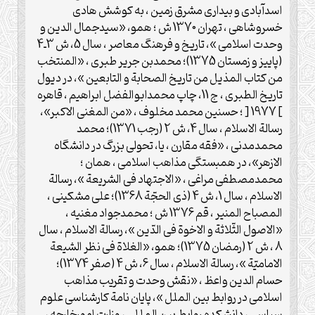
اسدآبادی و بیداری مشرق زمین ، به کوشش هادی
خسروشاهی ، تهران 1370 ش ؛ همو، «سیدجمال الدین و
وحدت اسلامی »، تاریخ و فرهنگ معاصر ، سال 5، ش 3ـ4
(پاییز و زمستان 1375)؛ محمدبن جریر طبری ، «المنتخب
من کتاب المذیل من تاریخ الصحابة و التابعین »، در دیول
تاریخ الطبری ، ج 11، چاپ محمدابوالفضل ابراهیم ، قاهره
] 1977 [ ؛ حسنین محمد مخلوف ، «من المغنی الاکبر»،
رسالة الاسلام ، سال 4، ش 2 (رجب 1371)؛ محمد
محمدمدنی ، «فقه مقارن ، یا، تحولی بزرگ در دانشگاه
الازهر»، در همبستگی مذاهب اسلامی ، همان ؛
محمدمصطفی مراغی ، «الاجتهاد فی الشریعة »، رسالة
الاسلام ، سال 1، ش 4 (ذی الحجّة 1368)؛ علی مشکینی ،
المصباح المنیر ، قم 1376 ش ؛ محمدجواد مغنیه ،
«الاصول الثّلاثة و الاخوة فی الدّین »، رسالة الاسلام ، سال
8 ، ش 2 (رمضان 1375)؛ همو، «الغلاة فی نظر الشیعة
الامامیّة »، رسالة الاسلام ، سال 6، ش 4 (صفر 1374)؛
حسام الدین واعظ ، «نقش وحدت و تقریب مذاهب
اسلامی در روابط بین الملل »، پایان نامة کارشناسی علوم
سیاسی ، دانشکده روابط بین المللی ، وزارت امورخارجه ،