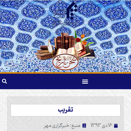
تقریب
16 دی 1393
منبع: خبرگزاری مهر