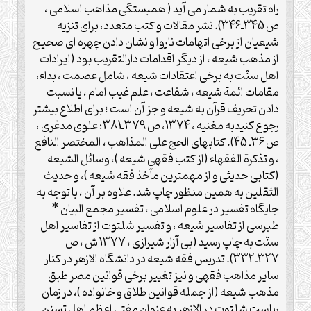
راه تقریب به شمار می آید ( همبستگی مذاهب اسلامی ،
ص 345ـ346). نشر مقالات و کتب متعدد، برای تنزیه
شیعیان از برخی اتهامات ناروا و نشان دادن چهره ای صحیح
از مذهب شیعه ، از دیگر اقدامات دارالتقریب بود (ایرادات
اهل سنّت به برخی اعتقادات شیعه ، شامل عصمت ، بداء،
مقامات ائمة شیعه ، شفاعت ، علم غیب امام ، یا نسبت
دادن تحریف قرآن به شیعه و جز آن است ؛ برای اطلاع بیشتر
رجوع کنیدبه مغنیه ، 1374، ص 379ـ381؛ علوی مدغری ،
ص 36ـ 45). کتابهای الحج علی المذاهب ، المختصر النافع
، و تذکرة الفقهاء (از کتب فقهی شیعه )، وسائل الشیعه
(کتابی حدیثی و از مهمترین مآخذ فقه شیعه )، و حدیث
الثقلین به همین منظور چاپ شد. علاوه بر آن ، با توجه به
جایگاه تفسیر در علوم اسلامی ، تفسیر مجمع البیان *
طبرسی از تفاسیر شیعه ، و تفسیر شلتوت از تفاسیر اهل
سنّت به چاپ رسید (بی آزار شیرازی ، 1377 ش ، ص
327ـ332). تدریس فقه شیعه در دانشگاه الازهر در کنار
سایر مذاهب فقهی و نیز تغییر برخی قوانین مصر طبق
مذهب شیعه (از جمله قوانین طلاق و خانواده )، در زمان
ریاست شلتوت در الازهر به عنوان مفتی اعظم اهل تسنن