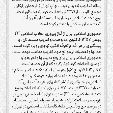
رسالة التقریب (به زبان عربی ، چاپ تهران )، ترجمان (ارگان )
مجمع تقریب ، از 1371 ش فعالیت خود را به منظور ایجاد
روح وحدت اسلامی در میان ملل مسلمان آغاز و آثار
اندیشمندان اسلامی را منتشر کرده است .
جمهوری اسلامی ایران از آغاز پیروزی انقلاب اسلامی (22
بهمن 1357) تاکنون ، به وحدت و تقریب مسلمانان ، و
پیشگیری از هر اقدام تفرقه انگیز، توجهی ویژه کرده است .
جدالها و تعصبات از موانع مهم تقریب مذاهب بوده است .
جمهوری اسلامی ایران برای رفع بدبینیها و تحریفها و
تهمتها اقدامات گوناگونی کرده که از آن جمله است :
اعلان 12 تا 17 ربیع الاول هر سال (ایام ولادت پیامبر اسلام )
به عنوان هفتة وحدت ؛ اهتمام وزارت فرهنگ و ارشاد
اسلامی در جلوگیری از نشر کتابهای تفرقه آمیز (بی آزار
شیرازی ، 1370 ش ، ص 57؛ نیز برای نمونه اقدامات رجوع
کنیدبه مشکینی ، ص 13) صدور فتوای امام خمینی مبنی بر
لزوم نماز جماعت گزاردن شیعیان همراه با سایر مسلمانان
در مراسم حج و تأسیس دانشگاه مذاهب اسلامی در تهران ،
که در آن فقه جعفری ، زیدی ، حنفی ، مالکی ، شافعی ،