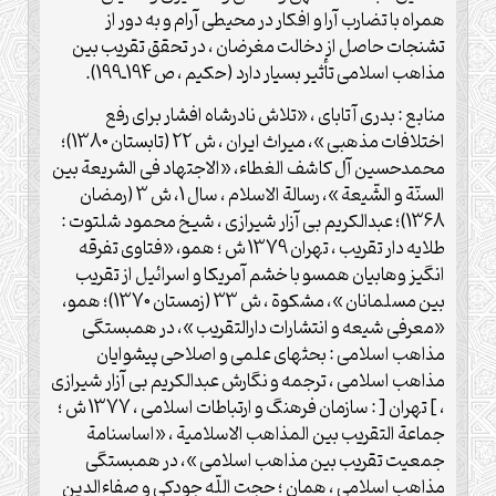
همراه با تضارب آرا و افکار در محیطی آرام و به دور از
تشنجات حاصل از دخالت مغرضان ، در تحقق تقریب بین
مذاهب اسلامی تأثیر بسیار دارد (حکیم ، ص 194ـ199).
منابع : بدری آتابای ، «تلاش نادرشاه افشار برای رفع
اختلافات مذهبی »، میراث ایران ، ش 22 (تابستان 1380)؛
محمدحسین آل کاشف الغطاء، «الاجتهاد فی الشریعة بین
السنّة و الشّیعة »، رسالة الاسلام ، سال 1، ش 3 (رمضان
1368)؛ عبدالکریم بی آزار شیرازی ، شیخ محمود شلتوت :
طلایه دار تقریب ، تهران 1379 ش ؛ همو، «فتاوی تفرقه
انگیز وهابیان همسو با خشم آمریکا و اسرائیل از تقریب
بین مسلمانان »، مشکوة ، ش 33 (زمستان 1370)؛ همو،
«معرفی شیعه و انتشارات دارالتقریب »، در همبستگی
مذاهب اسلامی : بحثهای علمی و اصلاحی پیشوایان
مذاهب اسلامی ، ترجمه و نگارش عبدالکریم بی آزار شیرازی
، ] تهران [ : سازمان فرهنگ و ارتباطات اسلامی ، 1377 ش ؛
جماعة التقریب بین المذاهب الاسلامیة ، «اساسنامة
جمعیت تقریب بین مذاهب اسلامی »، در همبستگی
مذاهب اسلامی ، همان ؛ حجت اللّه جودکی و صفاءالدین