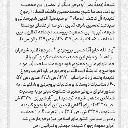
شیعة زیدیة یمن ) و برخی دیگر، از اعضای این جمعیت
بودند. بعدها شیخ محمدحسین کاشف الغطاء ( رجوع
کنیدبه آل کاشف الغطاء * ) و سیدهبة الدین شهرستانی و
سیدعبدالحسین شرف الدین ، هر سه از علمای برجستة
شیعه ، نیز به این جمعیت پیوستند (جماعة التقریب بین
المذاهب الاسلامیة ، ص 127ـ 129، و ص 129، پانویس 1).
آیت اللّه حاج آقا حسین بروجردی * ، مرجع تقلید شیعیان
، از اهداف و مرام این جمعیت حمایت کرد و آنان را از
حمایتهای مالی و معنوی خود بهره مند ساخت (در مورد
مواضع و اندیشة آیت اللّه بروجردی در بارة تقریب رجوع
کنیدبه واعظ زادة خراسانی ، 1417، ص 8ـ12؛ هدی ، ص 57
ـ60). مناسبات دوستانه و مکاتبات بروجردی و شلتوت ، به
صدور فتوای تاریخی معروف شلتوت مبنی بر به رسمیت
شناختن مذهب شیعه انجامید (بی آزار شیرازی ، 1379 ش
، ص 201ـ203؛ برای آگاهی از متن این فتوا رجوع کنیدبه
شلتوت ، 1338 ش ، ص 2ـ3). دارالتقریب گاه از حمایت
رهبران سیاسی کشورهای اسلامی نیز برخوردار می شد
(برای نمونه رجوع کنیدبه جودکی و تبرائیان ، ص