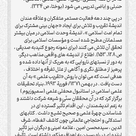
حنبلی و اِباضی تدریس می شود (بوختا، ص 334).
در پی چند دهه فعالیت مستمر متفکران و علاقه مندان
اندیشة تقریب و تلاش برای ایجاد «جهان بینی مشترک برای
تمام امت اسلامی »، اندیشة وحدت اسلامی در میان بیشتر
مسلمانان مطرح شده است و مؤسسات اسلامی برای
تحقق آن تلاش می کنند (برای نمونه رجوع کنیدبه صدیقی ،
ص 128، 153). اطلاع از اندیشه های واقعی مذاهب دیگر،
به دور از نسبتهای ناروایی که به هریک از آنها داده شده و
پرهیز از مطلق نگری و آگاهی از علل تفرقه و اختلاف ،
هدفی است که می توان با روش «تقریب علمی » به آن
دست یافت . در بهمن 1371/ فوریة 1993، بنیاد تحقیقات
علمی اسلامی در استانبول محفلی علمی (سمپوزیوم )
برگزار کرد که در آن محققان سنّی و شیعه شرکت داشتند و
به زعم اندیشمندان ، این اقدام تأثیر گسترده ای در
شناساندن چهرة علمی و صحیح تشیع داشت . کتابهای
استدلالی و احتجاجیِ عالمانی چون کاشف الغطاء، شرف
الدین ، سیدمحسن امین ، علامه امینی و دیگران نیز تأثیر
ارزنده ای در راه رسیدن به اهداف مذکور داشته است . تألیف