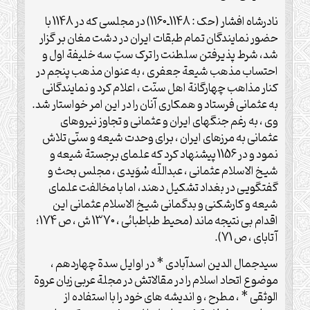
نادرشاه افشار (حک : 1148ـ1160) در مجلسی که در 1148 با
حضور نمایندگان تمام طبقات ایران در دشت مغان بر گزار
شد، شرط پذیرفتن سلطنت را ترک سبّ سه خلیفة اول و
احتساب مذهب شیعة جعفری ، به عنوان مذهب پنجم در
کنار مذاهب چهارگانة اهل سنّت ، اعلام کرد و نمایندگانی
به عثمانی فرستاد و همکاری آنان را در این امر خواستار شد.
وی ، به رغم جنگهای ایران و عثمانی و تجاوز نیروهای
عثمانی به مرزهای ایران ، برای وحدت شیعه و سنّی تلاش
نمود و در 1156 پیشنهاد کرد که علمای برجستة شیعه و
شیخ الاسلام عثمانی ، عبداللّه سُوَیدی ، مجلس بحث و
گفتگویی در بغداد تشکیل دهند، اما با مخالفت علمای
شیعه و کارشکنی و بدگمانی شیخ الاسلام عثمانی این
اقدام بی نتیجه ماند (محیط طباطبائی ، 1370 ش ، ص 174؛
آتابای ، ص 71).
سیدجمال الدین اسدآبادی * در اوایل سدة چهاردهم ،
موضوع اتحاد اسلام را در مقالاتش در مجلة عربی زبان عروة
الوثقی * ، مطرح ، و اندیشه های خود را با استفاده از