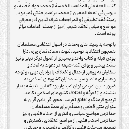
کتاب الفقه علی المذاهب الخمسة از محمدجواد مُغْنیه ، و
دروس فی الفقه المقارن از محمدابراهیم جناتی (هر دو در
زمینة فقه تطبیقی ) و المراجعات شرف الدین (در معرفی
مواضع و مبانی اعتقاد شیعی ) نیز از جمله اقدامات مؤثر
بوده است .
با توجه به زمینه های وحدت در اصول اعتقادی مسلمانان
همچون اعتقاد به توحید، نبوت ، معاد، نماز، روزه ، دارا
بودن قبله و کتاب واحد و بسیاری از اصول دیگر دینی و نیز
سنّت پیامبر و روش ائمة شیعه در دعوت به اتحاد و
سفارش به پرهیز از جدال و اختلاف با برادران دینی ، و توجه
و هشیاری علما و سیاستمداران کشورهای اسلامی به
ضرورت این امر، می توان امیدوار بود که این اندیشه به بار
بنشیند و از تفرقه و اختلاف کشورهای اسلامی بکاهد.
ترویج فرهنگ و اخلاق تقریب ، محور قراردادن قرآن به
عنوان متنی قطعی و مسلّم برای همة مسلمانان ،
جداکردن مواضع سیاسی و فکری از احکام فقهی و نیز
جداکردن احکام فقهی از مواضع اعتقادی ، گسترش و
تعمیق مباحثات فقهی و کلامی و تفسیری و حدیثی ،