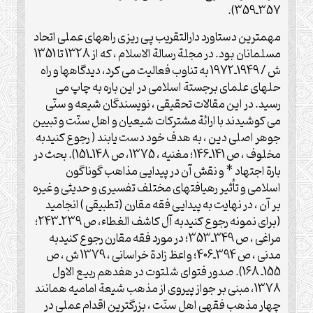
357ـ359).
مهمترین دستاورد دارالتقریب پی ریزی راههای عملی اتحاد
مسلمانان بود. در مجلة رسالة الاسلام ، که از 1328 تا 1351
ش / 1949ـ1972 به تناوب فعالیت می کرد، دیدگاهها و راه
حلهای علمای برجستة اسلامی در این باره به چاپ می
رسید. در این مقالات تحقیقی ، نویسندگان شیعه و سنّی
می کوشیدند با ارائة مشترکات شیعیان و اهل سنّت و تبیین
جوهر اصلی دین ، به هدف خود دست یابند ( رجوع کنیدبه
مخلوف ، ص 141ـ146؛ مغنیه ، 1375، ص 148ـ151). بحث در
بارة اجتهاد * و نقش آن در پیدایی مذاهب گوناگون
اسلامی و تأثیر رهیافتهای مختلف تفسیری و حدیثی و غیره
بر آن ، در نهایت به پیدایی فقه مقارن (تطبیقی ) انجامید
(برای نمونه رجوع کنیدبه آل کاشف الغطاء، ص 239ـ243؛
مراغی ، ص 349ـ353؛ در مورد فقه مقارن رجوع کنیدبه
مدنی ، ص 394ـ406؛ واعظ زادة خراسانی ، 1379 ش ، ص
155ـ 168). صدور فتوای شلتوت در هفدهم ربیع الاول
1378، مبنی بر جواز پیروی از مذهب شیعة امامیه همانند
چهار مذهب فقهی اهل سنّت ، بزرگترین اقدام عملی در