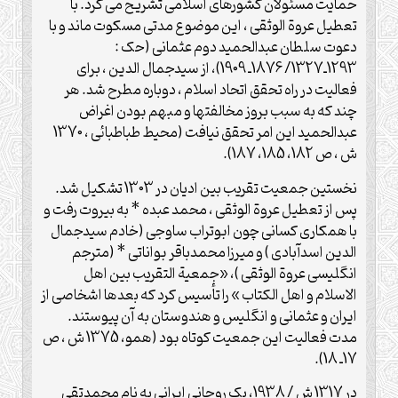
حمایت مسئولان کشورهای اسلامی تشریح می کرد. با
تعطیل عروة الوثقی ، این موضوع مدتی مسکوت ماند و با
دعوت سلطان عبدالحمید دوم عثمانی (حک :
1293ـ1327/ 1876ـ 1909)، از سیدجمال الدین ، برای
فعالیت در راه تحقق اتحاد اسلام ، دوباره مطرح شد. هر
چند که به سبب بروز مخالفتها و مبهم بودن اغراض
عبدالحمید این امر تحقق نیافت (محیط طباطبائی ، 1370
ش ، ص 182، 185، 187).
نخستین جمعیت تقریب بین ادیان در 1303 تشکیل شد.
پس از تعطیل عروة الوثقی ، محمد عبده * به بیروت رفت و
با همکاری کسانی چون ابوتراب ساوجی (خادم سیدجمال
الدین اسدآبادی ) و میرزا محمدباقر بواناتی * (مترجم
انگلیسی عروة الوثقی )، «جمعیة التقریب بین اهل
الاسلام و اهل الکتاب » را تأسیس کرد که بعدها اشخاصی از
ایران و عثمانی و انگلیس و هندوستان به آن پیوستند.
مدت فعالیت این جمعیت کوتاه بود (همو، 1375 ش ، ص
17ـ 18).
در 1317 ش / 1938، یک روحانی ایرانی به نام محمدتقی