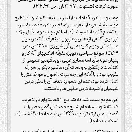
صورت گرفت (شلتوت ، 1377 ش ، ص 411ـ 414).
وهابیون از این اقداماتِ دارالتقریب انتقاد کردند و آن را طرح
مؤسسة شیعی دارالتقریب برای تغییر دادن مذهب تسنن
به تشیع قلمداد نمودند ( د. اسلام ، چاپ دوم ، ذیل واژه ؛
نیز برای آگاهی از نقش وهابیون در تفرقه افکندن میان
مسلمانان رجوع کنیدبه بی آزار شیرازی ، 1370 ش ، ص
49ـ51). موانع سیاسی ، بویژه تفرقه افکنیهای آشکار و
پنهان دولتهای استعماری غربی ، و بدفهمی عمومی از
اقدامات دارالتقریب و هدف آن ، مانعی دیگر بر سر راه
تقریب بود و با آنکه این جمعیت ، اصول و مواضعش را
اعلام کرده بود، عده ای همواره هدف آن را سنّی کردن
شیعیان یا شیعه کردن سنّیان می دانستند.
این موانع سبب شد که بتدریج از فعالیتهای دارالتقریب
کاسته شود. سرانجام شیخ محمدتقی قمی مصر را به
قصد پاریس ترک کرد و در 1369 ش در همانجا درگذشت ( د.
اسلام ، همانجا).