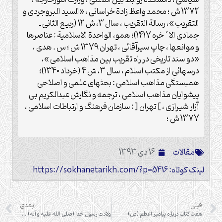
1372 ش ؛ محمد واعظ زادة خراسانی ، «السید البروجردی و
التقریب »، رسالة التقریب ، سال 3، ش 12 (ربیع الثانی ـ
جمادی الا´خره 1417)؛ همو، الواحدة الاسلامیة : عناصرها
و موانعها ، چاپ سیرآقائی ، تهران 1379 ش ؛ س . هدی ،
«دو سند تاریخی در راه تقریب بین مذاهب اسلامی »،
درسهائی از مکتب اسلام ، سال 3، ش 4 (خرداد 1340)؛
همبستگی مذاهب اسلامی : بحثهای علمی و اصلاحی
پیشوایان مذاهب اسلامی ، ترجمه و نگارش عبدالکریم بی
آزار شیرازی ، ] تهران [ : سازمان فرهنگ و ارتباطات اسلامی ،
1377 ش ؛
مقالات
16 دی 1393
لینک کوتاه: https://sokhanetarikh.com/?p=5416
قبلی
بعدی
هفت کتاب درباره پيامبر اعظم (ص)
ولادت رسول خدا (صلی الله علیه و آله) در دوازدهم یا هفدهم ربیع الاول؟