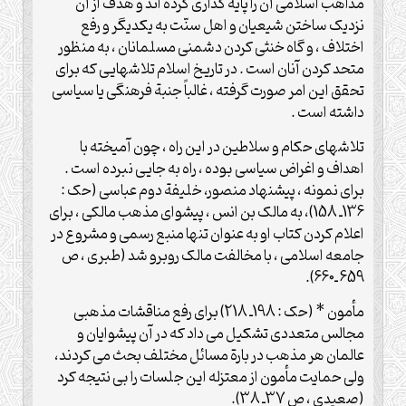
مذاهب اسلامی آن را پایه گذاری کرده اند و هدف از آن
نزدیک ساختن شیعیان و اهل سنّت به یکدیگر و رفع
اختلاف ، و گاه خنثی کردن دشمنی مسلمانان ، به منظور
متحد کردن آنان است . در تاریخ اسلام تلاشهایی که برای
تحقق این امر صورت گرفته ، غالباً جنبة فرهنگی یا سیاسی
داشته است .
تلاشهای حکام و سلاطین در این راه ، چون آمیخته با
اهداف و اغراض سیاسی بوده ، راه به جایی نبرده است .
برای نمونه ، پیشنهاد منصور، خلیفة دوم عباسی (حک :
136ـ 158)، به مالک بن انس ، پیشوای مذهب مالکی ، برای
اعلام کردن کتاب او به عنوان تنها منبع رسمی و مشروع در
جامعه اسلامی ، با مخالفت مالک روبرو شد (طبری ، ص
659 ـ660).
مأمون * (حک : 198ـ 218) برای رفع مناقشات مذهبی
مجالس متعددی تشکیل می داد که در آن پیشوایان و
عالمان هر مذهب در بارة مسائل مختلف بحث می کردند،
ولی حمایت مأمون از معتزله این جلسات را بی نتیجه کرد
(صعیدی ، ص 37ـ 38).