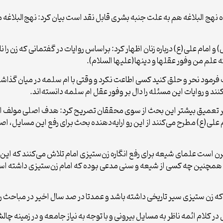
 نهج البلاغه هم به علت جنبه بشری قابل نقد است بیان کرد: نهج‌البلاغه
 و امام علی(ع) درباره زنان اظهار کرد: براساس روایات در گفتمانی که زن 
علم من وفور عقلها و دینها(علیها السلام).
ب فرمود نحر و حلق کنید کسی اطاعت نکرد و وقتی با ام سلمه در میان گذا
د و روایات این مسئله را دال بر وفور عقل ام سلمه دانسته‌اند.
ر تعمیق بیشتر این بحث از سوی محققان تصریح کرد: هدف اصلی مولف از د
ی(ع) مطرح می‌کنند از این رو ارایه‌دهنده بحث برای رفع این مسایل، اصل ا
ن است علمای شیعه برای رفع انگاره زن‌ستیزی امام تلاش می‌کنند که این ادعا
د همچنین چه کسی از شیعه و سنی مدعی بوده که امام زن‌ستیزی داشته اس
 که زن ستیزی سیر تاریخی داشته باشد و عمدتا در صد سال اخیر در مباح
ر کلام ائمه ناظر به مسایل بیرونی و با توجه به نیاز جامعه و در زمینه