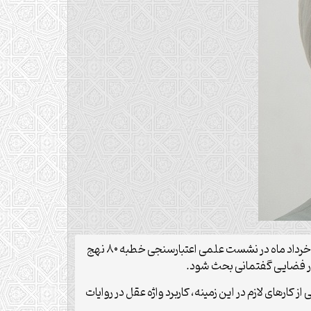
به گزارش خبرنگار خبرگزاری دانشجویان ایران(ایسنا)منطقه قم، حجت‌الاسلام والمسلمین حسین حسینیان مقدم، امروز هشتم خرداد ماه در نشست علمی اعتبارسنجی خطبه ۸۰ نهج
کارهای لازم در این زمینه، کاربرد واژه عقل در روایات