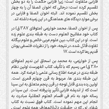
فارابى متفاوت است؛ زيرا فارابى حكمت را به دو بخش
تقسيم كرده است؛ درحالى كه اخوان الصفا آن را به چهار
بخش تقسيم نموده اند. البته اخوان الصفا و فارابى در
برخى موارد ديدگاه هاى هماهنگى در اين زمينه داشته اند.
پس از اخوان الصفا، محمد خوارزمى (متوفاى 387 ق) در
كتاب خود مفاتيح العلوم دست به طبقه بندى علوم زده
است. او در اين كتاب، بين علوم عربى خالص و علوم بيگانه
تفاوت قائل شده، در نتيجه، خود را از نظريات فلسفى يونان
قديم رها كرده است.17
پس از خوارزمى، به محمد بن اسحاق ابن نديم (متوفاى
380 ق) مى رسيم كه با تأليف كتاب الفهرست اولين نظام
طبقه بندى در عرصه اطلاع رسانى علمى را عرضه كرد. همه
اين طبقه بندى ها، مربوط به قرن چهارم قمرى است.
اولين رده بندى قابل توجه در قرن پنجم متعلق به ابن سينا
است كه از انديشه فارابى تأثير پذيرفته است. ابن سينا در
رساله خود به نام فى اقسام العلوم العقلية مبادرت به
انجام اين مهم نموده است. كتاب فوق نسبت به كتاب
شفاى او ـ كه در حقيقت دائرةالمعارف همه علوم است ـ