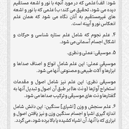
شود: الف) علمى كه در مورد آنچه با نور و اشعه مستقيم
ديده مى شود، تحقيق مى كند؛ ب) علمى كه با نور و اشعه
هاى غيرمستقيم به آنان نگاه مى شود كه همان علم
انعكاس نور و آيينه است.
4. علم نجوم كه شامل علم ستاره شناسى و حركات و
اشكال اجسام آسمانى مى شود.
5. موسيقى: عملى و نظرى.
موسيقى عملى: اين علم شامل انواع و اصناف صداها و
ابزارها و آلات طبيعى و مصنوعى آنها مى شود.
موسيقى نظرى: اين علم نيز شامل اصول و مقدمات
استخراج آوازها (و نت ها) بر طبق آن اصول و تبديل آنها به
گفتارها و نت هاى موسيقى و تركيب صداها مى شود.
6. علم سنجش و وزن [اشياى] سنگين: اين دانش شامل
اندازه گيرى اشيا و اجسام سنگين وزن و نيز يافتن اصول و
ابزارى كه با آنها، آن اشياء كشيده يا بالا برده شود، مى گردد.