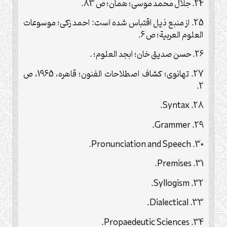
24. جلال محمد موسى؛ همان؛ ص 83.
25. از منبع ذيل اقتباس شده است: احمد زكى؛ موسوعات
العلوم العربية؛ ص 6.
26. حسن صديق خان؛ ابجد العلوم؛ .
27. تهانوى؛ كشاف اصطلاحات الفنون؛ قاهره، 1965، ص
2.
.
Syntax
28.
.
Grammer
29.
.
Pronunciation and Speech
30.
.
Premises
31.
.
Syllogism
32.
.
Dialectical
33.
.
Propaedeutic Sciences
34.