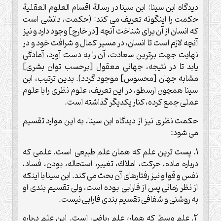
ديدگاه ابن سينا: ابن سينا در رسالة اقسام العلوم العقلية
حكمت را اينگونه تعريف مى كند: (حكمت، دانشى است
كه انسان از آن براى شناخت آنچه [در خارج] وجود دارد و نيز
آنچه لازم است تا انسان، در مسير كمال و شرافت خود و در
نهايت جهت برترين سعادت، آن را به دست آورد، آمادگى
يابد تا در نتيجه، جهانى معقول [برحسب توان بشرى]
مشابه جهان [محسوس] موجود گردد). بدين ترتيب، ابن
سينا همچون ارسطو، در اين تعريف، علوم نظرى را با علوم
عملى جمع كرده، كنار يكديگر گذاشته است.
حكمت نظرى نيز از ديدگاه ابن سينا، به اين موارد تقسيم
مى شود:
1. پست ترين علم كه همان علم طبيعى است. علمى كه
درباره ماده، حركت، املاك، تغيير، استحاله، بودن، فساد،
نفس و قوا و نيز رفتارهاى آن بحث مى كند. ابن سينا با اينكه
از نظر زمانى پس از فارابى بوده است، ولى تقسيم بندى او
به روشنى و شفافى تقسيم بندى فارابى نيست.
2. علم وسط كه همان علم رياضى است. اين علم درباره