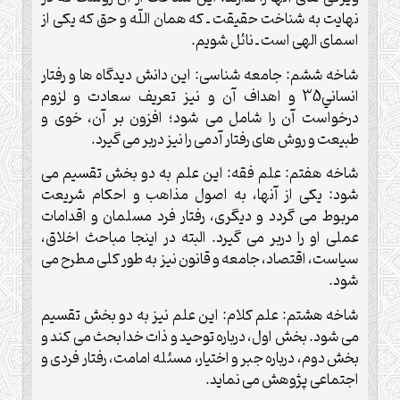
نهايت به شناخت حقيقت ـ كه همان اللّه و حق كه يكى از
اسماى الهى است ـ نائل شويم.
شاخه ششم: جامعه شناسى: اين دانش ديدگاه ها و رفتار
انساني35 و اهداف آن و نيز تعريف سعادت و لزوم
درخواست آن را شامل مى شود؛ افزون بر آن، خوى و
طبيعت و روش هاى رفتار آدمى را نيز دربر مى گيرد.
شاخه هفتم: علم فقه: اين علم به دو بخش تقسيم مى
شود: يكى از آنها، به اصول مذاهب و احكام شريعت
مربوط مى گردد و ديگرى، رفتار فرد مسلمان و اقدامات
عملى او را دربر مى گيرد. البته در اينجا مباحث اخلاق،
سياست، اقتصاد، جامعه و قانون نيز به طور كلى مطرح مى
شود.
شاخه هشتم: علم كلام: اين علم نيز به دو بخش تقسيم
مى شود. بخش اول، درباره توحيد و ذات خدا بحث مى كند و
بخش دوم، درباره جبر و اختيار، مسئله امامت، رفتار فردى و
اجتماعى پژوهش مى نمايد.