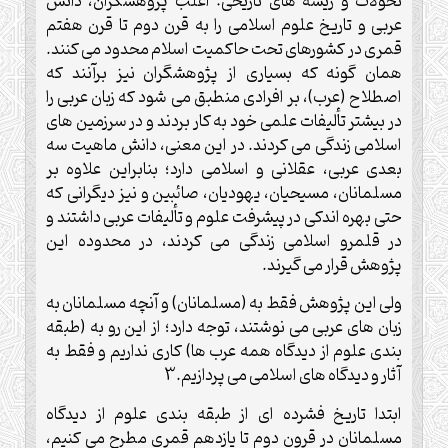
تحولات و ريشه هاى تاريخى: اغلب پژوهشگران، دانش
عربى و تاريخ علوم اسلامى را به قرن دوم تا قرن هفتم
قمرى در كشورهاى تحت حاكميت اسلام محدود مى كنند.
همان گونه كه بسيارى از پژوهشگران نيز برآنند كه
اصطلاح (عرب)، بر افرادى منطبق مى شود كه زبان عربى را
در بيشتر تأليفات علمى خود به كار بردند و در سرزمين هاى
اسلامى زندگى مى كردند. در اين معنى، دانش ماهيت سه
بعدى عربى، عقلانى و اسلامى دارد؛ بنابراين علاوه بر
مسلمانان، مسيحيان، يهوديان، صائبين و نيز ديگرانى كه
حتى بهره اندكى در پيشرفت علوم و تأليفات عربى داشتند و
در قلمرو اسلامى زندگى مى كردند، در محدوده اين
پژوهش قرار مى گيرند.
ولى اين پژوهش فقط به (مسلمانان) و آنچه مسلمانان به
زبان هاى عربى مى نوشتند، توجه دارد؛ از اين رو به (طبقه
بندى علوم از ديدگاه همه عرب ها) كارى نداريم و فقط به
آثار و ديدگاه هاى اسلامى مى پردازيم.3
ابتدا تاريخ فشرده اى از طبقه بندى علوم از ديدگاه
مسلمانان در قرون دوم تا يازدهم قمرى مطرح مى كنيم،