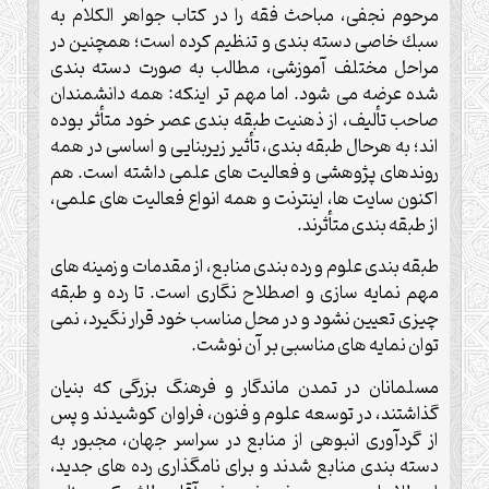
مرحوم نجفى، مباحث فقه را در كتاب جواهر الكلام به
سبك خاصى دسته بندى و تنظيم كرده است؛ همچنين در
مراحل مختلف آموزشى، مطالب به صورت دسته بندى
شده عرضه مى شود. اما مهم تر اينكه: همه دانشمندان
صاحب تأليف، از ذهنيت طبقه بندى عصر خود متأثر بوده
اند؛ به هرحال طبقه بندى، تأثير زيربنايى و اساسى در همه
روندهاى پژوهشى و فعاليت هاى علمى داشته است. هم
اكنون سايت ها، اينترنت و همه انواع فعاليت هاى علمى،
از طبقه بندى متأثرند.
طبقه بندى علوم و رده بندى منابع، از مقدمات و زمينه هاى
مهم نمايه سازى و اصطلاح نگارى است. تا رده و طبقه
چيزى تعيين نشود و در محل مناسب خود قرار نگيرد، نمى
توان نمايه هاى مناسبى بر آن نوشت.
مسلمانان در تمدن ماندگار و فرهنگ بزرگى كه بنيان
گذاشتند، در توسعه علوم و فنون، فراوان كوشيدند و پس
از گردآورى انبوهى از منابع در سراسر جهان، مجبور به
دسته بندى منابع شدند و براى نامگذارى رده هاى جديد،