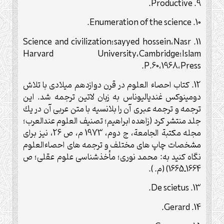
.
Productive
9.
.
Enumeration of the science
10.
11.
Nasr
،
sayyed hossein
؛
Science and civilization
Islam
؛
Cambridge
،
Harvard University
.
P.60
،
1968
،
Press
12. كتاب احصاء العلوم در قرن دوازدهم ميلادى با تلاش
دومينوكس غندياليوناس به زبان لاتين ترجمه شد. اين
ترجمه و ترجمه عبرى آن را بلانسيه با متن عربى آن در يك
جلد منتشر كرد (زاهده ابراهيم؛ تصنيف العلوم عندالعرب؛
مجله مكتبة الجامعة، ج دوم، 1973 م، ص 26، نيز براى
مشخصات چاپ هاى مختلف و ترجمه هاى احصاءالعلوم
نگاه كنيد به: محمد نورى؛ مأخذشناسى علوم عقلى؛ ص
1664ـ1665) (م. ).
.
De scietus
13.
.
Gerard
14.