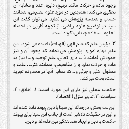
وجود ماده و حركت مانند تربيع، دايره، عدد و مشابه آن
تحقيق مى كند؛ همچنين در مورد علوم تعليمى، همانند
حساب و هندسه پژوهش مى نمايد. مى توان گفت ابن
سينا در توضيح علوم رياضى، از تجربه فارابى در احصاء
العلوم استفاده چندانى نكرده است.
3. برترين علم كه علم الهى (الهيات) ناميده مى شود. اين
علم درباره امورى پژوهش مى نمايد كه وجود آن و نيز
حدودش (مانند ذات بارى تعالى، علم توحيد و…) نياز به
ماده و حركت ندارد و از مفاهيمى، همانند كثرت، علت و
معلول، كلى و جزئى و…كه معانى آنها در محدوده تجريد
است، بحث مى كند.
حكمت عملى نيز داراى اين موارد است: 1. اخلاق؛ 2.
سياست؛ 3. تدبير منزل (اقتصاد).
اين سه بخش، در رساله ابن سينا با دين پيوند داده شده اند
و اين در حقيقت تلاشى است از جانب ابن سينا براى پيوند
حكمت با دين و ايجاد هماهنگى بين فلسفه و دين.