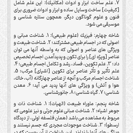
7. علم ساخت ابزار و ادوات (مكانيك): اين علم شامل
[كيفيت] ساخت وسايل ساده و ابزار و ادوات ضرورى براى
فنون و علوم گوناگون ديگر، همچون ستاره شناسى و
موسيقى مى شود.
شاخه چهارم: فيزيك (علوم طبيعى): 1. شناخت مبانى و
اصولى كه در اجسام طبيعى مشتركند؛ 2. شناخت طبيعت و
ويژگى هاى عناصر و اصولى كه به واسطه آنها مى توان
عناصر [ويژه اى] را براى تكون و پديدآمدن اجسام تخصيص
داد؛ 3. علم تكوين، فساد، رشد و تكامل اجسام طبيعى؛ 4.
علم تأثير و تأثر عناصر براى تكوين [اشياى] مركب؛ 5.
شناخت اجسام مركب و آنچه از عناصر چهارگانه (آب، خاك،
هوا و آتش) و ويژگى هاى آنها پديد مى آيد؛ 6. معدن
شناسى؛ 7. گياه شناسى؛ 8. جانورشناسى.
شاخه پنجم: ماوراء طبيعت (الهيات): 1. شناخت ذات و
جوهر اشياء؛ 2. شناخت مبانى علوم جزئى و نيز علومى كه
مربوط به مشاهده مى باشد (همان فلسفه اولى، از ديدگاه
ارسطو)؛ 3. شناخت موجودات مجردى كه جسم نيستند و
ويژگى هاى آنها را ندارند. اين شناخت از آن روست كه در