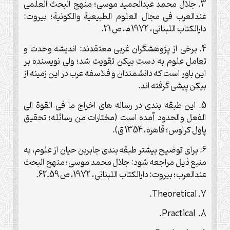
3. جلال محمد عبدالحميد موسى؛ منهج البحث العلمى
عندالعرب فى مجال العلوم الطبيعية والكونية؛ بيروت:
دارالكتاب اللبنانى، 1972 م، ص 21.
4. برخى از پژوهشگران غربى معتقدند: انديشه وحدت و
تعامل علوم به دست بيكن تقويت شد؛ ولى نويسنده بر
اين باور است كه دانشمندان و فلاسفه عرب در اين زمينه از
بيكن پيشى گرفته اند.
5. اين طبقه بندى در رساله هاى اخراج ما فى القوة الى
الفعل والحدود آمده است (مختارات من رسائله؛ تحقيق
پاول كراوس؛ قاهره، 1354 ق).
6. براى توضيح بيشتر طبقه بندى جابربن حيان از علوم، به
منبع ذيل مراجعه شود: جلال محمد موسى؛ منهج البحث
عندالعرب؛ بيروت: دارالكتاب اللبنانى، 1972، ص 59ـ62.
.
Theoretical
7.
.
Practical
8.