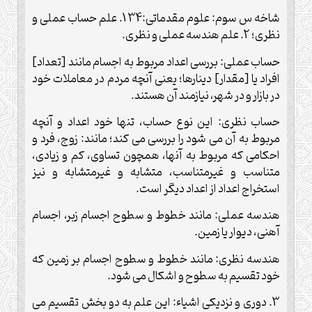
شاخه س سوم: علوم مقدماتى:34 1. علم حساب عملى و
نظرى؛ 2. علم هندسه عملى و نظرى.
حساب عملى: بررسى اعداد مربوط به اجسام مانند [تعداد]
افراد يا [مقدار] دينارها؛ يعنى آنچه مردم در معاملات خود
در بازار و در شهر، نيازمند آن هستند.
حساب نظرى: اين نوع حساب، تنها خود اعداد و آنچه
مربوط به آن مى شود را بررسى مى كند؛ مانند: زوج، فرد و
احكامى كه مربوط به آنها، همچون تساوى، كم و زيادى،
متناسب و غيرمتناسب، متشابه و غيرمتشابه و نيز
استخراج اعداد از اعداد ديگر است.
هندسه عملى: مانند خطوط و سطوح اجسام زبر، اجسام
آهنى، ديوار يا زمين.
هندسه نظرى: مانند خطوط و سطوح اجسام بر زمين كه
خود تقسيم به سطوح و اشكال مى شود.
3. دورى و نزديكى اشياء: اين علم به دو بخش تقسيم مى