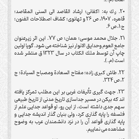
20. ر.ك به: اكفانى؛ ارشاد القاصد الى السنى المقاصد؛
قاهره، 1907، ص 26 و تهانوى؛ كشاف اصطلاحات الفنون؛
ج 1، ص 6.
21. جلال محمد موسى؛ همان؛ ص 77. اين اثر زيرعنوان
جامع العوم وحدايق الانوار نيز شناخته مى شود. گويا اولين
چاپ آن توسط ملك الكتاب در سال 1323 ق منتشر شده
است (م. ).
22. طاش كبرى زاده؛ مفتاح السعادة ومصباح السيادة؛ ج
2، ص 324.
23. جهت گيرى تأليفات غربى بر اين مطلب تمركز يافته
اند كه بيكن در مسير جداسازى تاريخ مدنى از تاريخ طبيعى
سهم جدى داشته است، از اين رو، او قواعد جدايى علم از
فلسفه را پايه گذارى كرد، ولى بنيان گذار انديشه جدايى و
پايه گذارى قواعد آن را در نزد دانشمندان عرب به وضوح
مشاهده مى نماييم.