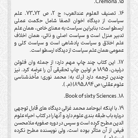
.
Cremona
15.
16. تصنيف العلوم عندالعرب؛ ج 2، ص 72ـ73. علم
سياست از ديدگاه اخوان الصفا شامل حكمت عملى
ارسطو است؛ بنابراين سياست به معناى خاص، همان علم
تدبير منزل است و سياست اصلى و ذاتى، همان اخلاف
علم اخلاق و سياست پادشاهى است و سياست كلى و
عمومى همان علم سياست از ديدگاه ارسطو است.
17. اين كتاب چند چاپ مهم دارد؛ از جمله وان فلوتن
درليدن، 1895 م اولين چاپ تحقيقى آن را عرضه كرد. نيز
چندين ترجمه دارد (ر.ك به: محمد نورى؛ مأخذشناسى
علوم عقلى؛ ص 894ـ895) (م. ).
.
Book of sixty Sciences
18.
19. با اينكه ابوحامد محمد غزالى ديدگاه هاى قابل توجهى
درباره باب طبقه بندى علوم دارد و آنها را در كتاب احياء علوم
الدين مطرح كرده است و سپس در دوره صفويه ملامحسن
فيض از آن متأثر بوده است، ولى نويسنده مطرح نكرده
است (م. ).