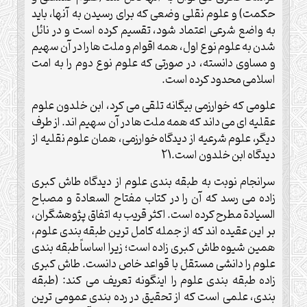
حكمت) و علوم نقلى وضعى كه براى رسيدن به آنها، بايد
به واضع شرعى اعتماد شود، تقسيم كرده است و در نائل
شدن به علوم نوع اول، همه اقوام و ملت ها را در آن سهيم
و مساوى دانسته، در صورتى كه علوم نوع دوم را به امت
اسلامى محدود كرده است.
علومى كه خوارزمى بيگانه تلقى مى كرد، ابن خلدون علوم
عقليه اى مى داند كه همه ملت ها در آن سهيم اند. از طرف
ديگر، علوم شرعيه از ديدگاه خوارزمى، همان علوم نقليه از
ديدگاه ابن خلدون است.21
سرانجام نوبت به طبقه بندى علوم از ديدگاه طاش كبرى
زاده مى رسد كه آن را در كتاب مفتاح السعادة و مصباح
السيادة مطرح كرده است. اكثر قريب به اتفاق پژوهشگران،
بر اين عقيده اند كه از جمله كامل ترين طبقه بندى علوم،
همين شيوه طاش كبرى زاده است؛ زيرا اساساً طبقه بندى
علوم را دانشى مستقل با قواعد خاص دانست. طاش كبرى
زاده طبقه بندى علوم را اينگونه تعريف مى كند: (طبقه
بندى، علمى است كه از تحقيق در رده بندى عمومى ترين