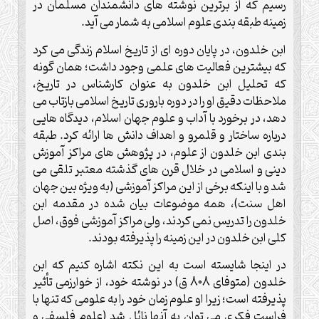
رسيم كه از برترين نوشته هاى دانشمندان مسلمان در
زمينه طبقه بندى علوم اسلامى به شمار مى آيد.
ابن خلدون، در پايان دوره اى از تاريخ اسلام زندگى مى كرد
كه بيشترين فعاليت هاى علمى وجود داشت؛ همان گونه
كه تحليل ابن خلدون به عنوان كارشناس در تاريخ،
ملاحظات دقيق او را در دوره بارورى تاريخ اسلامى بازتاب مى
دهد، در برخورد با آداب و علوم جهان اسلام، ديدگاه هايى
درباره ساختار و قلمرو و اهداف دانش ها ارائه كرد. طبقه
بندى ابن خلدون از علوم، در پژوهش هاى مراكز آموزش
دينى و اسلامى در خلال قرن هاى گذشته معتبر تلقى مى
شد و با اينكه برخى از اين مراكز آموزشى (به ويژه بين جهان
اهل سنت)، همه موضوعات بيان شده در مقدمه ابن
خلدون را تدريس نمى كردند، ولى مراكز آموزشى فوق، اصل
كلى ابن خلدون در اين زمينه را پذيرفته بودند.
در اينجا شايسته است به اين نكته اشاره كنيم كه ابن
خلدون (متوفاى 808 ق) در نوشته خود، از خوارزمى تأثير
پذيرفته است؛ زيرا او علوم زمان خود را به علومى كه تنها با
فراست فكرى مى توان به آنها نائل شد (علوم فلسفى و