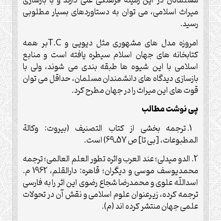
مسلمانان در اين زمينه فرهنگى غنى دارند و با بازسازى
ميراث اسلامى، مى توان به دستاوردهاى بسيار مطلوبى
رسيد.
امروزه مدل هاى مشهورى مثل ديويى و
T.C
بر همه
كتابخانه هاى جهان اسلام سيطره يافته است و منابع
اسلامى با اين شيوه ها طبقه بندى مى شوند، ولى با
بازسازى ديدگاه هاى دانشمندان مسلمان، حداقل مى توان
قوت هاى اين ميراث را در جهان مطرح كرد.
پی نوشت مطالب
1. ترجمه بخشى از كتاب التصنيف (بيروت: وكالة
المطبوعات، [بى تا] ص 57ـ69) است.
2. الدو ميدلى؛ عند العرب واثره تطور العلم العالمى؛ ترجمه
محمديوسف موسى و ديگران؛ قاهره: دارالقلم، 1962 م.
اسداللّه علوى و محمدرضا شجاع رضوى اين اثر را به فارسى
ترجمه كرده، زيرعنوان علوم اسلامى و نقش آن در تحولات
علمى جهان منتشر كرده اند (م).