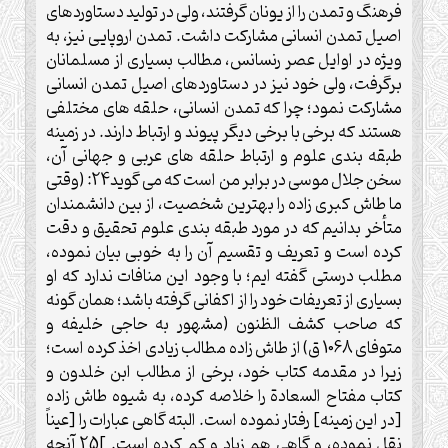
فرهنگ و تمدن را از يونان گرفتند، ولى در توليد دستاوردهاى
اصيل تمدن انسانى مشاركت داشت. تمدن اروپايى نيز، به
ويژه در اوايل عصر رنسانس، مطالب بسيارى از مسلمانان
برگرفت، ولى خود نيز در دستاوردهاى اصيل تمدن انسانى
مشاركت نمود؛ چرا كه تمدن انسانى، حلقه هاى مختلفى
هستند كه برخى با برخى ديگر پيوند و ارتباط دارند. در زمينه
طبقه بندى علوم و ارتباط حلقه هاى عربى و جهانى آن،
سخن جلال موسى در برابر من است كه مى گويد24: (وقتى
ما طاش كبرى زاده را بهترين شخصيت، از بين دانشمندان
متأخر بدانيم كه در مورد طبقه بندى علوم تحقيق و دقت
كرده است و تعريف و تقسيم آن را به خوبى بيان نموده،
مطلب درستى گفته ايم؛ با وجود اين منافات ندارد كه او
بسيارى از تعريفات خود را از اكفانى گرفته باشد؛ همان گونه
كه صاحب كشف الظنون (مشهور به حاجى خليفه و
متوفاى 1068 ق) از طاش زاده مطالب زيادى اخذ كرده است؛
زيرا در مقدمه كتاب خود، برخى از مطالب ابن خلدون و
كتاب مفتاح السعادة را خلاصه كرده، به شيوه طاش زاده
[در اين زمينه] رفتار نموده است. البته گاهى عبارات را [عيناً
نقل نموده، و گاهى هم زياد و كم كرده است. ]25 آنچه