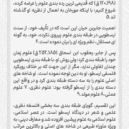
(198ـ120 ق) كه قديمى ترين رده بندى علوم را عرضه كرده،
شروع كنيم؛ با اينكه مورخان به اهمال از نظريه او گذشته
اند.5
اهميت جابربن حيان اين است كه در تأليف خود، از سنت
ارسطويى در طبقه بندى علوم پيروى نكرده، خود، به گونه
اى مستقل، نظم ويژه اى را بيان نموده است.6
پس از جابر، يعقوب ابن اسحاق (185ـ252 ق) علوم زمان
خود را طبقه بندى كرد؛ ولى روش او، با طبقه بندى ارسطويى
چندان تفاوتى ندارد، مگر از اين جهت كه بر خلاف رويكرد
فلسفى ارسطو، او به دين توجه نموده است. او شاخه هاى
اصلى علوم را به سه دسته طبقه بندى كرد و در واقع اين
دسته بندى را از ارسطو گرفته بود: علوم نظرى، 7 علوم
عملى،8 علوم مولد.9
اين تقسيم، گوياى طبقه بندى سه بخشى فلسفه نظرى،
علمى و شعر در ديدگاه ارسطو است. در عصر اسلامى،
علوم اسلامى به علوم پيشين افزوده شد و معارف دينى، به
ويژه ماوراء طبيعى در شاخه هاى اصلى و بالاترين مراتب