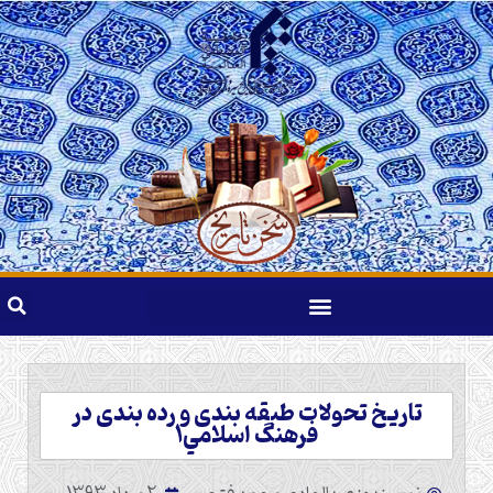
تاريخ تحولات طبقه بندى و رده بندى در
فرهنگ اسلامي1