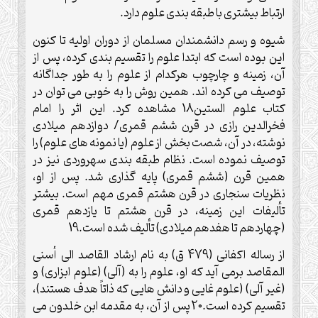
ارتباط بيشترى با طبقه بندى علوم دارد.
شيوه و رسم دانشمندان مسلمان از دوران اوليه تا كنون
اين بوده است كه ابتدا علوم را تقسيم بندى كرده، پس از
آن، زمينه و چارچوب هركدام از علوم را به طور جداگانه
توصيف مى كرده اند. همين روش را به خوبى مى توان در
كتاب علوم الستين18 مشاهده كرد. اين اثر را امام
فخرالدين رازى در قرن ششم قمرى/ دوازدهم ميلادى
نوشته، در آن، شصت بخش از علوم (يا نمونه هاى علوم) را
توصيف نموده است. نظام طبقه بندى سهروردى نيز در
همين قرن (ششم قمرى) پايه گذارى شد. پس از او،
نظريات سنجارى در قرن هشتم قمرى مهم است. بيشتر
تأليفات اين زمينه، در قرن هشتم تا يازدهم قمرى
(چهاردهم تا هفدهم ميلادى) تأليف شده است.19
از رساله اكفانى (479 ق) به نام ارشاد القاصد الى أسنى
المقاصد برمى آيد كه او، علوم را به (آلى) (علوم ابزارى) و
(غير آلى) (علوم غايى و دانش هايى كه ذاتاً هدف هستند)،
تقسيم كرده است.20 پس از آن، به مقدمه ابن خلدون مى