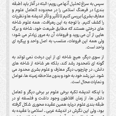
سپس به سراغ تحليل آنها مى رويم؛ البته در آغاز بايد (طبقه
بندى) در فرهنگ اسلامى را در محدوده (تعامل علوم و
معارف بشرى) بررسى كنيم تا تأثير و تأثر انديشه ها و نظريات
را كشف كنيم. با توجه به اين رهيافت، همه علوم شاخه
هاى درختى هستند كه مطابق طبيعت خود، شاخه و برگ
هايى از آن مى رويد و فروعات آن به مرور زيادتر مى شود؛
ولى همه اين فروعات، منتسب به اصل واحد و پيكره اى
واحد است.
از سوى ديگر، هيچ شاخه اى از اين درخت نمى تواند به
گونه اى نامحدود رشد كند، بلكه هر شاخه از شاخه هاى
دانش، در چارچوب ديگر معارف و علوم بشرى محدود مى
شود. نيز رشد خود به خود و بدون ملاحظه زمينه ها، عوامل
و نمايات محال است.
با اينكه انديشه تكيه برخى علوم بر برخى ديگر و تعامل
دانش ها، از زمان افلاطون وجود داشت و فلسفه او در
طبقه بندى علوم درباره همين عقيده محورى شكل گرفته
بود، ولى اين نگرش در انديشه عربى ـ اسلامى با عقيده به