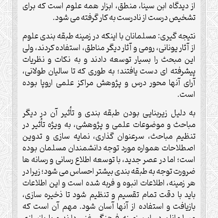
از ديدگاه ابن سينا، منطق، ابزار همه علوم است كه براى
تشخيص درست از نادرست به كار گرفته مى شود.
نتيجه گيرى: مسلمانان با اينكه در زمينه طبقه بندى علوم
از آثار يونانى، رومى و آثار ديگر مناطق، استفاده كردند، ولى
اين مبحث را بسيار توسعه دادند و به نكات و نظريات
پيشرفته اى دست يافتند؛ به طورى كه تا ساليان طولانى،
آراى آنها محور درس و پژوهش مراكز علمى اروپا بوده
است.
به دليل زيربنايى بودن طبقه بندى و تأثير آن در ديگر
مباحث و موضوعات علمى و پژوهشى، به ويژه تأثير در
تنظيم مباحث، سرعنوان گذارى، نمايه سازى و تدوين
اصطلاحات همواره مورد توجه دانشمندان مسلمان بوده
است؛ اما در عصر جديد، با توسعه اطلاع رسانى و رسانه ها
ضرورت توجه به طبقه بندى بيشتر احساس مى شود؛ زيرا در
هر زمينه، اطلاعات انبوه و فربه شده است و اين اطلاعات
بايد با دقت تمام تقسيم و تنظيم شود تا ذخيره سازى،
بازيافت و استفاده از آنها آسان شود. مهم آن است كه