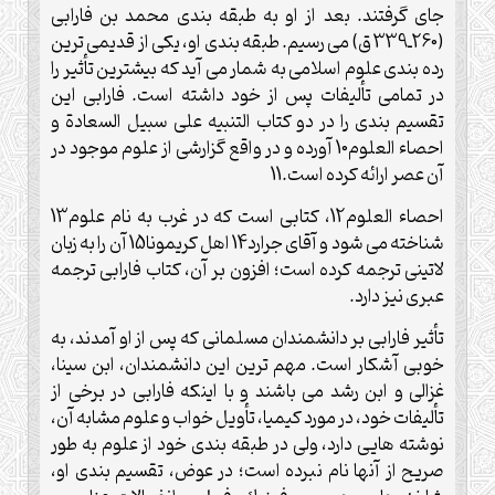
جاى گرفتند. بعد از او به طبقه بندى محمد بن فارابى
(260ـ339 ق) مى رسيم. طبقه بندى او، يكى از قديمى ترين
رده بندى علوم اسلامى به شمار مى آيد كه بيشترين تأثير را
در تمامى تأليفات پس از خود داشته است. فارابى اين
تقسيم بندى را در دو كتاب التنبيه على سبيل السعادة و
احصاء العلوم10 آورده و در واقع گزارشى از علوم موجود در
آن عصر ارائه كرده است.11
احصاء العلوم12، كتابى است كه در غرب به نام علوم13
شناخته مى شود و آقاى جرارد14 اهل كريمونا15 آن را به زبان
لاتينى ترجمه كرده است؛ افزون بر آن، كتاب فارابى ترجمه
عبرى نيز دارد.
تأثير فارابى بر دانشمندان مسلمانى كه پس از او آمدند، به
خوبى آشكار است. مهم ترين اين دانشمندان، ابن سينا،
غزالى و ابن رشد مى باشند و با اينكه فارابى در برخى از
تأليفات خود، در مورد كيميا، تأويل خواب و علوم مشابه آن،
نوشته هايى دارد، ولى در طبقه بندى خود از علوم به طور
صريح از آنها نام نبرده است؛ در عوض، تقسيم بندى او،