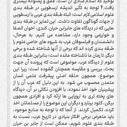
توحيد كه اسلام منادى آن است، عمق و پشتوانه بيشترى
يافت.4 توجه به تأثير انديشه ارسطويى در طبقه بندى
علوم اسلامى لازم است؛ البته طبقه بندى عربى با ارسطويى
از جهات گوناگون تفاوت داشت. اين تمايز در طبقه بندى
هايى كه در ديدگاه هاى جابرابن حيان، كندى، اخوان الصفا
و خوارزمى وجود دارد، مشاهده مى كنيم. به هرحال،
دانشمندان و فيلسوفان عرب به شيوه هاى خاصى علوم را
طبقه بندى كرده اند كه برخى از آنها شناخته شده و برخى
ديگر، تا زمان ما ناشناخته مانده است؛ بنابراين طبقه بندى
علوم از ديدگاه عرب، موضوعى است كه پرونده آن جهت
بحث، بررسى و مقايسه همچنان گشوده است؛ زيرا اين
موضوع، همچون حلقه اصلى پيشرفت علمى انسان
متمدن محسوب مى شود. به اين دليل كه عرب آن را از
پيشينيان خود اخذ نموده، با افزودن نكاتى بر آن، ديدگاه
هاى پخته ترى به اروپايى ها ارائه كرد و افرادى همچون
بيكن، كلود برنارد و ديگران اين موضوع را از مسلمانان اخذ
كرده، تكميل كردند. از آنجا كه با توجه به منابع موجود،
بايد متعرض برخى افكار بنيادى در تاريخ عرب، نسبت به
طبقه بندى علوم شويم، ممكن است از جابر بن حيان