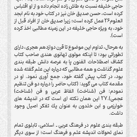
حاجى خليفه نسبت به طاش زاده انجام داده و از او اقتباس
كرده است، حسن صديق خان نيز در كتاب خود به نام ابجد
العلوم26 عمل كرده است؛ زيرا صديق خان از افراد قبل از
خود، به ويژه حاجى خليفه در اين زمينه مطالبى اخذ كرده
است).
به هرحال، تداوم اين موضوع تا قرن دوازدهم هجرى، داراى
تطوراتى بود؛ تا اينكه مولوى تهانوى هندى صاحب كتاب
كشاف اصطلاحات الفنون پا به عرصه دانش طبقه بندى
علوم گذاشت و همه مطالبى كه درباره اين علم گفته شده
بود، در كتاب پيش گفته خود، جمع آورى نمود. او در
مقدمه كتاب مى گويد: (كتاب حاضر را درباره دو فن تنظيم
نمودم: فن (شناخت) الفاظ عربى و فن (شناخت)
عجمى).27 اين همان نكته اى است كه در انديشه هاى
خوارزمى و ابن خلدون به عنوان يك تفكر اصيل وجود
داشت.
طبقه بندى علوم در فرهنگ عربى ـ اسلامى، تابلوى تمام
نماى تحولات انديشه علم و فرهنگ است؛ از سوى ديگر