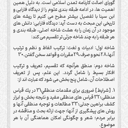
گوياى اصالت كارنامه تمدن اسلامى است. به دليل همين
اهميت ها، در ادامه طبقه بندى علوم را از ديدگاه فارابى و
ابن سينا با تفصيل بيشتر مطرح مى كنيم تا ريشه هاى
تاريخى اين مبحث به دست آيد: ديدگاه فارابى: دانش هاى
موجود در آن زمان را به هشت شاخه اصلى، طبقه بندى و
هر طبقه را به چند شاخه جزئى تر تقسيم مى كند:
شاخه اول: ادبيات و لغت: تركيب الفاظ و نظم و ترتيب
آنها،28 نحو و صرف،29 مقررات و قواعد سخن گفتن.30
شاخه دوم: منطق هرآنچه كه تقسيم، تعريف و تركيب
افكار بسيط را شامل گردد. اين علم، پس از تعريف
اصطلاحات آن، شامل پنج بخش مى شود كه عبارت اند از:
1. [شرايط] ضرورى براى مقدمات منطقي31 در يك قياس
منطقى؛32 قياس هاى منطقى مفيد و نتيجه بخش و ابزار
كشف براهين جدلى؛33 مطالعات و توجيه منطقى آنها و
روش هاى پيشگيرى از آنها؛ جهت ارائه بحث و مناقشه در
برابر مردم؛ شعر و چگونگى امكان هماهنگى آن با هر
موضوع.