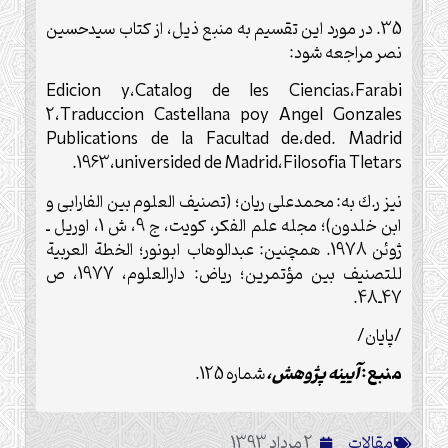
35. در مورد اين تقسيم به منبع ذيل، از كتاب سيدحسين
نصر مراجعه شود:
Edicion y
،
Catalog de les Ciencias
،
Farabi
2
،
Traduccion Castellana poy Angel Gonzales
Publications de la Facultad de
،
ded. Madrid
.
1963
،
universided de Madrid
،
Filosofia Tletars
نيز ر.ك به: محمدعلى ريان؛ (تصنيف العلوم بين الفارابى و
ابن خلدون)؛ مجله علم الفكر، كويت، ج 9، ش 1، اوريل ـ
ژوئن 1978. همچنين: عبدالوهاب ابونور؛ الخطة العربية
للتصنيف بين مؤتمرين؛ رياض: دارالعلوم، 1977، ص
47ـ48.
/پایان/
منبع:
آیینه پژوهش،
شماره 125.
مقالات
2 مرداد 1393