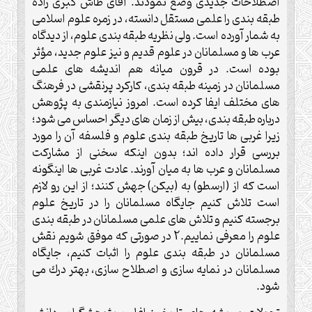
اصطلاحات جديدى وضع نمودند. آقاى طاش كبرى زاده
طبقه بندى را علمى مستقل دانسته، در زمره علوم اسلامى
به شمار آورده است. ولى نظريه طبقه بندى علوم، از ديدگاه
عرب ها و مسلمانان در علوم قديم و نيز علوم جديد، مؤثر
بوده است. در قرون ميانه هم انديشه هاى علمى
مسلمانان در زمينه طبقه بندى، كاركرد پرنقشى در فرهنگ
هاى مختلف ايفا كرده است. امروز نيازمندى به پژوهش
درباره طبقه بندى، بيش از زمان هاى ديگر احساس مى شود؛
زيرا غربى ها تاريخ طبقه بندى علوم و فلسفه آن را مورد
بررسى قرار داده اند؛ بدون اينكه سخنى از مشاركت
مسلمانان و عرب ها به ميان آورند. عادت غربى ها اينگونه
است كه از (ارسطو) به (بيكن) جهش كنند؛ از اين رو لازم
است تلاش كنيم جايگاه مسلمانان را در تاريخ علوم
برجسته كنيم و تلاش هاى علمى مسلمانان در طبقه بندى
علوم را معرفى نماييم.2 در صورتى كه موفق شويم نقش
مسلمانان در طبقه بندى علوم را اثبات كنيم، جايگاه
مسلمانان در نمايه سازى و اصطلاح سازى، بهتر درك مى
شود.